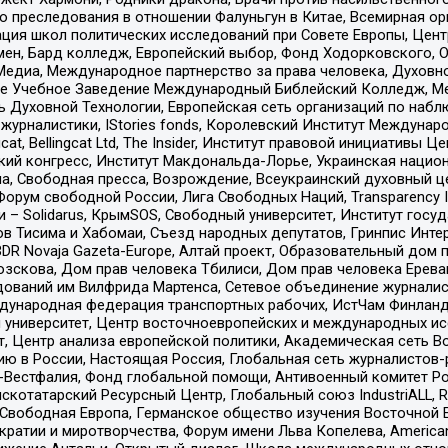
ию преследования в отношении Фалуньгун в Китае, Всемирная о
ация школ политических исследований при Совете Европы, Цен
мен, Бард колледж, Европейский выбор, Фонд Ходорковского,
едиа, Международное партнерство за права человека, Духовно
ое Учебное Заведение Международный Библейский Колледж, М
ь Духовной Технологии, Европейская сеть организаций по наб
урналистики, IStories fonds, Королевский Институт Между
gcat, Bellingcat Ltd, The Insider, Институт правовой инициатив
инский конгресс, Институт Макдональда-Лорье, Украинская нац
, Свободная пресса, Возрождение, Всеукраинский духовный цен
орум свободной России, Лига Свободных Наций, Transparеncy I
– Solidarus, КрымSOS, Свободный университет, Институт госу
в Тисима и Хабомаи, Съезд народных депутатов, Гринпис Инте
DR Novaja Gazeta-Europe, Алтай проект, Образовательный дом 
зскова, Дом прав человека Тбилиси, Дом прав человека Ерева
едований им Вилфрида Мартенса, Сетевое объединение журнали
Международная федерация транспортных рабочих, ИстЧам Финлан
й университет, Центр восточноевропейских и международных и
, Центр анализа европейской политики, Академическая сеть Во
ю в России, Настоящая Россия, Глобальная сеть журналистов
естфалия, Фонд глобальной помощи, Антивоенный комитет России,
татарский Ресурсный Центр, Глобальный союз IndustriALL, Russi
 Свободная Европа, Германское общество изучения Восточной 
и и миротворчества, Форум имени Льва Копелева, American Counci