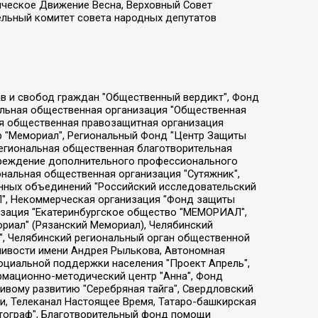
ическое Движение Весна, Верховный Совет
ельный комитет совета народных депутатов
ции социально-правовых программ "Лилит", Дальневосточное общественное движение "Маяк", Санкт-Петербургская ЛГБТ-инициативная группа "Выход", Инициативная группа ЛГБТ+ "Реверс", Алексеев Андрей Викторович, Бекбулатова Таисия Львовна, Беляев Иван Михайлович, Владыкина Елена Сергеевна, Гельман Марат Александрович, Никульшина Вероника Юрьевна, Толоконникова Надежда Андреевна, Шендерович Виктор Анатольевич, Общество с ограниченной ответственностью "Данное сообщение", Общество с ограниченной ответственностью Издательский дом "Новая глава", Айнбиндер Александра Александровна, Московский комьюнити-центр для ЛГБТ+инициатив, Благотворительный фонд развития филантропии, Deutsche Welle (Германия, Kurt-Schumacher-Strasse 3, 53113 Bonn), Борзунова Мария Михайловна, Воробьев Виктор Викторович, Голубева Анна Львовна, Константинова Алла Михайловна, Малкова Ирина Владимировна, Мурадов Мурад Абдулгалимович, Осетинская Елизавета Николаевна, Понасенков Евгений Николаевич, Ганапольский Матвей Юрьевич, Киселев Евгений Алексеевич, Борухович Ирина Григорьевна, Дремин Иван Тимофеевич, Дубровский Дмитрий Викторович, Красноярская региональная общественная организация поддержки и развития альтернативных образовательных технологий и межкультурных коммуникаций "ИНТЕРРА", Маяковская Екатерина Алексеевна, Фейгин Марк Захарович, Филимонов Андрей Викторович, Дзугкоева Регина Николаевна, Доброхотов Роман Александрович, Дудь Юрий Александрович, Елкин Сергей Владимирович, Кругликов Кирилл Игоревич, Сабунаева Мария Леонидовна, Семенов Алексей Владимирович, Шаинян Карен Багратович, Шульман Екатерина Михайловна, Асафьев Артур Валерьевич, Вахштайн Виктор Семенович, Венедиктов Алексей Алексеевич, Лушникова Екатерина Евгеньевна, Волков Леонид Михайлович, Невзоров Александр Глебович, Пархоменко Сергей Борисович, Сироткин Ярослав Николаевич, Кара-Мурза Владимир Владимирович, Баранова Наталья Владимировна, Гозман Леонид Яковлевич, Кагарлицкий Борис Юльевич, Климарев Михаил Валерьевич, Милов Владимир Станиславович, Автономная некоммерческая организация Краснодарский центр современного искусства "Типография", Моргенштерн Алишер Тагирович, Соболь Любовь Эдуардовна, Общество с ограниченной ответственностью "ЛИЗА НОРМ", Каспаров Гарри Кимович, Ходорковский Михаил Борисович, Общество с ограниченной ответственностью "Апрельские тезисы", Данилович Ирина Брониславовна, Кашин Олег Владимирович, Петров Николай Владимирович, Пивоваров Алексей Владимирович, Соколов Михаил Владимирович, Цветкова Юлия Владимировна, Чичваркин Евгений Александрович, Комитет против пыток/Команда против пыток, Общество с ограниченной ответственностью "Первый научный", Общество с ограниченной ответственностью "Вертолет и ко", Белоцерковская Вероника Борисовна, Кац Максим Евгеньевич, Лазарева Татьяна Юрьевна, Шаведдинов Руслан Табризович, Яшин Илья Валерьевич, Общество с ограниченной ответственностью "Иноагент ААВ", Алешковский Дмитрий Петрович, Альбац Евгения Марковна, Быков Дмитрий Львович, Галямина Юлия Евгеньевна, Лойко Сергей Леонидович, Мартынов Кирилл Константинович, Медведев Сергей Александрович, Крашенинников Федор Геннадиевич, Гордеева Катерина Вл