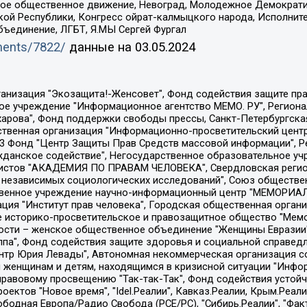
ское общественное движение, Невоград, Молодежное Демократ
ой Республики, Конгресс ойрат-калмыцкого народа, Исполнит
бъединение, ЛГБТ, Я.МЫ Сергей Фургал
uments/7822/
данные на
03.05.2024
Общество с ограниченной ответственностью "Радио Свободная Европа/Радио Свобода", Чешское информационное агентство "MEDIUM-ORIENT", Красноярская региональная общественная организация "Мы против СПИДа", Камалягин Денис Николаевич, Маркелов Сергей Евгеньевич, Пономарев Лев Александрович, Савицкая Людмила Алексеевна, Автономная некоммерческая организация "Центр по работе с проблемой насилия "НАСИЛИЮ.НЕТ", Межрегиональный профессиональный союз работников здравоохранения "Альянс врачей", Юридическое лицо, зарегистрированное в Латвийской Республике, SIA "Medusa Project" (регистрационный номер 40103797863, дата регистрации 10.06.2014), Некоммерческая организация "Фонд по борьбе с коррупцией", Автономная некоммерческая организация "Институт права и публичной политики", Баданин Роман Сергеевич, Гликин Максим Александрович, Железнова Мария Михайловна, Лукьянова Юлия Сергеевна, Маетная Елизавета Витальевна, Маняхин Петр Борисович, Чуракова Ольга Владимировна, Ярош Юлия Петровна, Юридическое лицо "The Insider SIA", зарегистрированное в Риге, Латвийская Республика (дата регистрации 26.06.2015), являющееся администратором доменного имени интернет-издания "The Insider SIA", https://theins.ru, Постернак Алексей Евгеньевич, Рубин Михаил Аркадьевич, Анин Роман Александрович, Юридическое лицо Istories fonds, зарегистрированное в Латвийской Республике (регистрационный номер 50008295751, дата регистрации 24.02.2020), Великовский Дмитрий Александрович, Долинина Ирина Николаевна, Мароховская Алеся Алексеевна, Шлейнов Роман Юрьевич, Шмагун Олеся Валентиновна, Общество с ограниченной ответственностью "Альтаир 2021", Общество с ограниченной ответственностью "Вега 2021", Общество с ограниченной ответственностью "Главный редактор 2021", Общество с ограниченной ответственностью "Ромашки монолит", Важенков Артем Валерьевич, Ивановская областная общественная организация "Центр гендерных исследований", Гурман Юрий Альбертович, Медиапроект "ОВД-Инфо", Егоров Владимир Владимирович, Жилинский Владимир Александрович, Общество с ограниченной ответственностью "ЗП", Иванова София Юрьевна, Карезина Инна Павловна, Кильтау Екатерина Викторовна, Петров Алексей Викторович, Пискунов Сергей Евгеньевич, Смирнов Сергей Сергеевич, Тихонов Михаил Сергеевич, Общество с ограниченной ответственностью "ЖУРНАЛИСТ-ИНОСТРАННЫЙ АГЕНТ", Арапова Галина Юрьевна, Вольтская Татьяна Анатольевна, Американская компания "Mason G.E.S. Anonymous Foundation" (США), являющаяся владельцем интернет-издания https://mnews.world/, Компания "Stichting Bellingcat", зарегистрированная в Нидерландах (дата регистрации 11.07.2018), Захаров Андрей Вячеславович, Клепиковская Екатерина Дмитриевна, Общество с ограниченной ответственностью "МЕМО", Перл Роман Александрович, Симонов Евгений Алексеевич, Соловьева Елена Анатольевна, Сотников Даниил Владимирович, Сурначева Елизавета Дмитриевна, Автономная некоммерческая организация по защите прав человека и информированию населения "Якутия – Наше Мнение", Общество с ограниченной ответственностью "Москоу диджитал медиа", с 26.01.2023 Общество с ограниченной ответственностью "Чайка Белые сады", Ветошкина Валерия Валерьевна, Заговора Максим Александрович, Межрегиональное общественное движение "Российская ЛГБТ - сеть", Оленичев Максим Владимирович, Павлов Иван Юрьевич, Скворцова Елена Сергеевна, Общество с ограниченной ответственностью "Как бы инагент", Кочетков Игорь Викторович, Общество с ограниченной ответственностью "Честные выборы", Еланчик Олег Александрович, Общество с ограниченной ответственностью "Нобелевский призыв", Гималова Регина Эмилевна, Григорьев Андрей Валерьевич, Григорьева Алина Александровна, Ассоциация по содействию защите прав призывников, альтернативнослужащих и военнослужащих "Правозащитная группа "Гражданин.Армия.Право", Хисамова Регина Фаритовна, Автономная некоммерческая организация по реализа