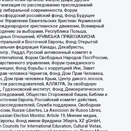
рганизация по расследованию преследований
тр либеральной современности, Форум
 Оксфордский российский фонд, Фонд Будущее
е Управление Евангельских Христиан Украинской
еждународное христианское движение, Всемирный
людению за выборами, Республика Польша,
народных Отношений, КРИМСЬКА ПРАВОЗАХИСНА
ы Центральной и Восточной Европы, Фонд Открытой
иональная федерация Канады, Декабристы,
тр , Риддл, Русский антивоенный комитет в
nternational, Форум Свободных Народов ПостРоссии,
дарственного управления, Форум гражданского
рнешнл, Фонд борьбы с коррупцией Инк, Завет
прав человека Чернигов, Фонд Дом Прав Человека,
н, Дом прав человека Крым, Центр дикого лосося,
стов расследователей, АЛЛАТРА, За свободную
д, Гудзоновский институт, Фонд Демократического
сследований, Общество Сторожевой башни, Библии и
сточная Европа, Российский комитет действия,
-расследователей, Служба поддержки, Свободная
 Russie-Libertes, La Asocicion de Rusos Libres,
an Election Monitor, Article 19, Мнение медиа,
Европы, Фонд имени Фридриха Эберта, XZ gGmbH,
ls for International Education, Cultural Vistas,