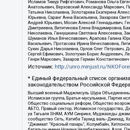
Исламов Тимур Рифгатович, Романова Ольга Евге
Анатольевич, Верховский Александр Маркович, П
Татьяна Николаевна, Золотарева Екатерина Алек
Юрьевна, Саранг Анна Васильевна, Захарова Свет
Андрей Юрьевич, Мосин Алексей Геннадьевич, Ге
Дмитриевна, Вититинова Елена Владимировна, Ба
Николаевна, Ганнушкина Светлана Алексеевна, За
Шуманов Илья Вячеславович, Арапова Галина Юрь
Васильевич, Протасова Ирина Вячеславовна, Лит
Сухих Дарья Николаевна, Орлов Олег Петрович, 
Сергей Ефимович, Золотухин Борис Андреевич, Л
Генри Маркович, Захаров Герман Константинович
Источник:
http://unro.minjust.ru/NKOFore
* Единый федеральный список организа
законодательством Российской Федера
Высший военный Маджлисуль Шура Объединенных с
Исламская группа, Братья-мусульмане, Партия ис
Общество социальных реформ, Общество возрожд
АБТО, Правый сектор, Исламское государство, Д
уа Тагьаля SHAM, АУМ Синрике, Муджахеды джама
сообщество Сеть, Катиба Таухид валь-Джихад, Хай
“Джамаат “Красный пахарь”, Колумбайн, Хатлонск
батальон имени Номана Челебиджихана, Азов, Па