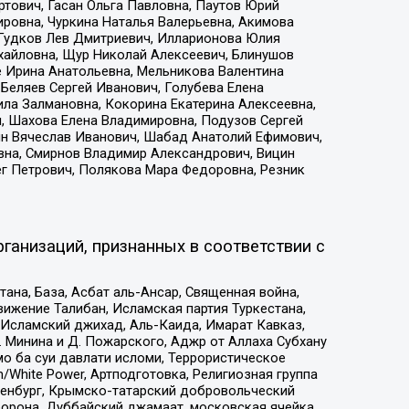
тович, Гасан Ольга Павловна, Паутов Юрий
ровна, Чуркина Наталья Валерьевна, Акимова
 Гудков Лев Дмитриевич, Илларионова Юлия
ихайловна, Щур Николай Алексеевич, Блинушов
е Ирина Анатольевна, Мельникова Валентина
Беляев Сергей Иванович, Голубева Елена
ила Залмановна, Кокорина Екатерина Алексеевна,
, Шахова Елена Владимировна, Подузов Сергей
ин Вячеслав Иванович, Шабад Анатолий Ефимович,
вна, Смирнов Владимир Александрович, Вицин
ег Петрович, Полякова Мара Федоровна, Резник
ганизаций, признанных в соответствии с
на, База, Асбат аль-Ансар, Священная война,
ижение Талибан, Исламская партия Туркестана,
Исламский джихад, Аль-Каида, Имарат Кавказ,
 Минина и Д. Пожарского, Аджр от Аллаха Субхану
о ба суи давлати исломи, Террористическое
/White Power, Артподготовка, Религиозная группа
Оренбург, Крымско-татарский добровольческий
орона, Дуббайский джамаат, московская ячейка,