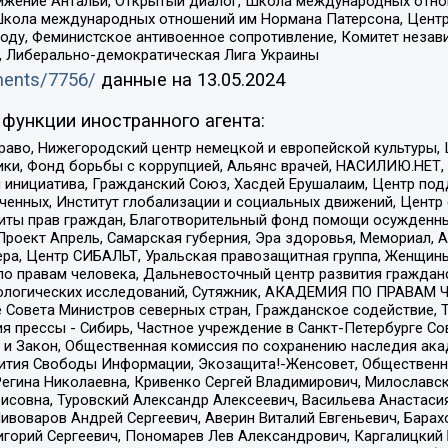
ое движение Антальи, Открытый диалог, Школа международных отн
Школа международных отношений им Нормана Патерсона, Центр
ду, Феминистское антивоенное сопротивление, Комитет независ
а, Либерально-демократическая Лига Украины
uments/7756/
данные на
13.05.2024
функции иностранного агента:
раво, Нижегородский центр немецкой и европейской культуры,
тики, Фонд борьбы с коррупцией, Альянс врачей, НАСИЛИЮ.НЕТ,
я инициатива, Гражданский Союз, Хасдей Ерушалаим, Центр по
юченных, Институт глобализации и социальных движений, Цент
ты прав граждан, Благотворительный фонд помощи осужденным
а, Проект Апрель, Самарская губерния, Эра здоровья, Мемориал
ера, Центр СИБАЛЬТ, Уральская правозащитная группа, Женщины
по правам человека, Дальневосточный центр развития гражданс
ологических исследований, Сутяжник, АКАДЕМИЯ ПО ПРАВАМ Ч
е Совета Министров северных стран, Гражданское содействие,
я прессы - Сибирь, Частное учреждение в Санкт-Петербурге С
 и Закон, Общественная комиссия по сохранению наследия ак
звития Свободы Информации, Экозащита!-Женсовет, Общественн
Регина Николаевна, Кривенко Сергей Владимирович, Милославс
совна, Туровский Александр Алексеевич, Васильева Анастасия
Пивоваров Андрей Сергеевич, Аверин Виталий Евгеньевич, Бара
горий Сергеевич, Пономарев Лев Александрович, Каргалицкий 