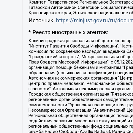
Комитет, Татарстанское Региональное Всетатар
Татарской Автономной Советской Социалистическ
Красноярского края, Этническое национальное о
Источник:
https://minjust.gov.ru/ru/doc
* Реестр иностранных агентов:
Калининградская региональная общественная организация "Экозащита!-Женсовет", Фонд содействия защите прав и свобод граждан "Общественный вердикт", Фонд "Институт Развития Свободы Информации", Частное учреждение "Информационное агентство МЕМО. РУ", Региональная общественная организация "Общественная комиссия по сохранению наследия академика Сахарова", Фонд поддержки свободы прессы, Санкт-Петербургская общественная правозащитная организация "Гражданский контроль", Межрегиональная общественная организация "Информационно-просветительский центр "Мемориал", Региональный Фонд "Центр Защиты Прав Средств Массовой Информации", с 05.12.2023 Фонд "Центр Защиты Прав Средств массовой информации", Региональная общественная благотворительная организация помощи беженцам и мигрантам "Гражданское содействие", Негосударственное образовательное учреждение дополнительного профессионального образования (повышение квалификации) специалистов "АКАДЕМИЯ ПО ПРАВАМ ЧЕЛОВЕКА", Свердловская региональная общественная организация "Сутяжник", Автономная некоммерческая организация "Центр независимых социологических исследований", Союз общественных объединений "Российский исследовательский центр по правам человека", Региональное общественное учреждение научно-информационный центр "МЕМОРИАЛ", Некоммерческая организация "Фонд защиты гласности", Автономная некоммерческая организация "Институт прав человека", Городская общественная организация "Екатеринбургское общество "МЕМОРИАЛ", Городская общественная организация "Рязанское историко-просветительское и правозащитное общество "Мемориал" (Рязанский Мемориал), Челябинский региональный орган общественной самодеятельности – женское общественное объединение "Женщины Евразии", Челябинский региональный орган общественной самодеятельности "Уральская правозащитная группа", Фонд содействия защите здоровья и социальной справедливости имени Андрея Рылькова, Автономная Некоммерческая Организация "Аналитический Центр Юрия Левады", Автономная некоммерческая организация социальной поддержки населения "Проект Апрель", Региональная общественная организация помощи женщинам и детям, находящимся в кризисной ситуации "Информационно-методический центр "Анна", Фонд содействия развитию массовых коммуникаций и правовому просвещению "Так-так-Так", Фонд содействия устойчивому развитию "Серебряная тайга", Свердловский региональный общественный фонд социальных проектов "Новое время", "Idel.Реалии", Кавказ.Реалии, Крым.Реалии, Телеканал Настоящее Время, Татаро-башкирская служба Радио Свобода (Azatliq Radiosi), Радио Свободная Европа/Радио Свобода (PCE/PC), "Сибирь.Реалии", "Фактограф", Благотворительный фонд помощи осужденным и их семьям, Автономная некоммерческая организация "Институт глобализации и социальных движений", Фонд "В защиту прав заключенных", Частное учреждение "Центр поддержки и содействия развитию средств массовой информации", Пензенский региональный общественный благотворительный фонд "Гражданский союз", "Север.Реалии", Некоммерческая организация Фонд "Правовая инициатива", 