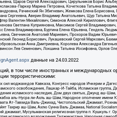
ньевна, Щаров Сергей Алексадрович, Цирульников Борис Альбер
ислакова-Паркер Марина Петровна, Кочеткова Татьяна Владими
сандровна, Рачинский Ян Збигневич, Жемкова Елена Борисовна,
лана Сергеевна, Аверин Владимир Анатольевич, Щур Татьяна М
фтер Валентин Михайлович, Симонов Алексей Кириллович, Флиг
женова Светлана Куприяновна, Максимов Сергей Владимирович, 
кс Елена Владимировна, Буртина Елена Юрьевна, Гендель Людм
евна, Свечников Анатолий Мариевич, Прохоров Вадим Юрьевич
инский Леонид Борисович, Лукашевский Сергей Маркович, Бахм
Добровольская Анна Дмитриевна, Королева Александра Евгенье
евинсон Лев Семенович, Локшина Татьяна Иосифовна, Орлов Ол
ignAgent.aspx
данные на
24.03.2022
ций, в том числе иностранных и международных ор
ции террористическими:
ил моджахедов Кавказа, Конгресс народов Ичкерии и Дагеста
ламского освобождения, Лашкар-И-Тайба, Исламская группа, Дв
ения исламского наследия, Дом двух святых, Джунд аш-Шам, 
жабха аль-Нусра ли-Ахль аш-Шам, Народное ополчение имени К.
ата Ат-Тавхида Валь-Джихад, Чистопольский Джамаат, Рохнам
ят Тахрир аш-Шам, Ахлю Сунна Валь Джамаа, National Socialism
ий джамаат, Мусульманская религиозная группа п. Кушкуль г. 
ртия исламского возрождения Таджикистана, Народная самооб