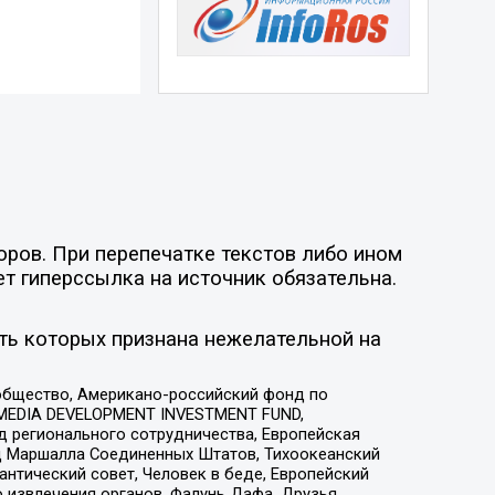
оров. При перепечатке текстов либо ином
ет гиперссылка на источник обязательна.
ть которых признана нежелательной на
общество, Американо-российский фонд по
 MEDIA DEVELOPMENT INVESTMENT FUND,
 регионального сотрудничества, Европейская
 Маршалла Соединенных Штатов, Тихоокеанский
нтический совет, Человек в беде, Европейский
 извлечения органов, Фалунь Дафа, Друзья