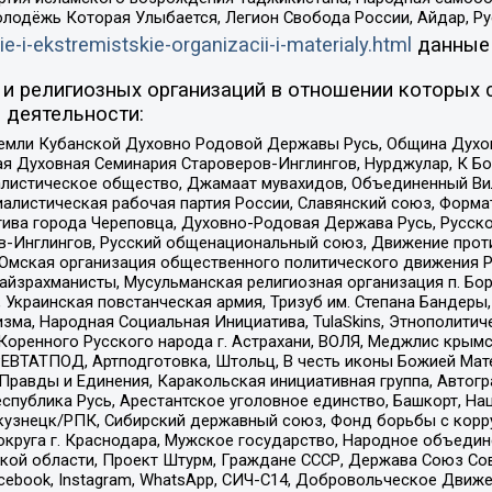
олодёжь Которая Улыбается, Легион Свобода России, Айдар, Р
ie-i-ekstremistskie-organizacii-i-materialy.html
данные
и религиозных организаций в отношении которых 
 деятельности:
земли Кубанской Духовно Родовой Державы Русь, Община Духо
 Духовная Семинария Староверов-Инглингов, Нурджулар, К Бо
листическое общество, Джамаат мувахидов, Объединенный Вил
иалистическая рабочая партия России, Славянский союз, Форма
ива города Череповца, Духовно-Родовая Держава Русь, Русск
-Инглингов, Русский общенациональный союз, Движение против
 Омская организация общественного политического движения Р
йзрахманисты, Мусульманская религиозная организация п. Бо
краинская повстанческая армия, Тризуб им. Степана Бандеры, Бр
зма, Народная Социальная Инициатива, TulaSkins, Этнополитич
оренного Русского народа г. Астрахани, ВОЛЯ, Меджлис крымс
РЕВТАТПОД, Артподготовка, Штольц, В честь иконы Божией Мате
равды и Единения, Каракольская инициативная группа, Автогра
спублика Русь, Арестантское уголовное единство, Башкорт, Наци
окузнецк/РПК, Сибирский державный союз, Фонд борьбы с кор
округа г. Краснодара, Мужское государство, Народное объедин
ой области, Проект Штурм, Граждане СССР, Держава Союз Сов
Facebook, Instagram, WhatsApp, СИЧ-С14, Добровольческое Движ