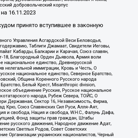
усский добровольческий корпус
 на
16.11.2023
судом принято вступившее в законную
вного Управления Асгардской Веси Беловодья,
годержавию, Таблиги Джамаат, Свидетели Иеговы,
айат Кабарды, Балкарии и Карачая, Союз славян,
т-18, Благородный Орден Дьявола, Армия воли
ое национальное единство, Древнерусской
 нелегальной иммиграции, Кровь и Честь, О
усское национальное единство, Северное Братство,
ровский, Община Коренного Русского народа
атство, Белый Крест, Misanthropic division,
еское объединение Русские, Русское национальное
котатарского народа, Рубеж Севера, ТОЙС, О
ри Державная, Сектор 16, Независимость, Фирма,
д Крю, Союз Славянских Сил Руси, Алля-Аят,
я и свобода, Нация и свобода, W.H.С., Фалунь Дафа,
рупцией, Фонд защиты прав граждан, Штабы
ение русского движения, Народное движение Адат,
етских Светлых Родов, Совет Советских
ение Организации украинских националистов, Черный