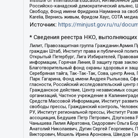
Institute of International Education, Антивоенн
Российско-канадский демократический альянс, 
Свободу, Фонд имени Фридриха Науманна за свобо
Karelia, Вернись живым, Фридом Хаус, СОТА меди
Источник:
https://minjust.gov.ru/ru/doc
* Сведения реестра НКО, выполняющих 
Лилит, Правозащитная группа Гражданин.Армия.П
граждан Штаб, Институт права и публичной поли
Открытый Петербург, Лига Избирателей, Правова
информации, Горячая Линия, В защиту прав закл
Благотворительный фонд охраны здоровья и защи
Серебряная тайга, Так-Так-Так, Сова, центр Анн
Парк Гагарина, Фонд имени Андрея Рылькова, Сф
гласности, Российский исследовательский центр 
Гражданское действие, Центр независимых соци
организаций, Частное учреждение в Калининград
Средств Массовой Информации, Институт развити
свободы прессы, Гражданский контроль, Человек
РУ, Институт региональной прессы, Институт Ра
ассоциация, Бедушев Петр Петрович, Дзугкоева 
Чанышева Лилия Айратовна, Сидорович Ольга Бори
Анатолий Николаевич, Дугин Сергей Георгиевич, 
Викторович, Мошель Ирина Ароновна, Шведов Гри