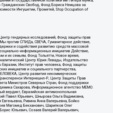
ошений и государственной политики им Питера Мунка,
 Гражданских Свобод, Фонд Бориса Немцова за
имости Ингушетии, Прометей, Stop Occupation of
 Центр гендерных исследований, Фонд защиты прав
 Мы против СПИДа, СВЕЧА, Гуманитарное действие,
ддержки и содействия развитию средств массовой
р социально-информационных инициатив Действие,
 и их семьям, Фонд Тольятти, Новое время,
, Аналитический Центр Юрия Левады, Издательство
 Евразии, Институт прав человека, Фонд защиты
ких инициатив и социального партнерства,
ЕЛОВЕКА, Центр развития некоммерческих
 Трансперенси Интернешнл-Р, Центр Защиты Прав
овета Министров Северных Стран, Фонд поддержки
адемика Сахарова, Информационное агентство МЕМО.
ый вердикт, Евразийская антимонопольная
кий Павел Юрьевич, Шнырова Ольга Вадимовна,
 Евгеньевна, Ривина Анна Валерьевна, Бойко
хоев Магомед Бекханович, Шарипков Олег
Борис Юльевич, Созаев Валерий Валерьевич,