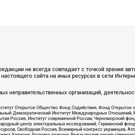
едакции не всегда совпадает с точкой зрения авт
настоящего сайта на иных ресурсах в сети Интерн
ых неправительственных организаций, деятельнос
ститут Открытое Общество Фонд Содействия, Фонд Открытое 
альный Демократический Институт Международных Отношений,
тая Россия, Институт современной России, Черноморский фонд
родный центр электоральных исследований, Германский фонд
рсов, Свободная Россия, Всемирный конгресс украинцев, Атла
ект Хармони, Родники дракона, Врачи против насильственного