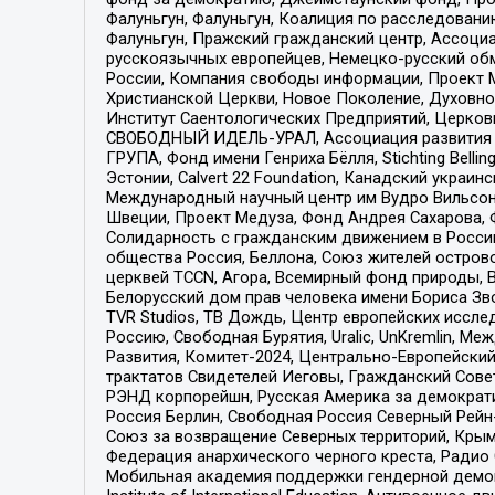
Фалуньгун, Фалуньгун, Коалиция по расследован
Фалуньгун, Пражский гражданский центр, Ассоци
русскоязычных европейцев, Немецко-русский об
России, Компания свободы информации, Проект М
Христианской Церкви, Новое Поколение, Духовн
Институт Саентологических Предприятий, Церков
СВОБОДНЫЙ ИДЕЛЬ-УРАЛ, Ассоциация развития ж
ГРУПА, Фонд имени Генриха Бёлля, Stichting Bellin
Эстонии, Calvert 22 Foundation, Канадский укра
Международный научный центр им Вудро Вильсона
Швеции, Проект Медуза, Фонд Андрея Сахарова, Ф
Солидарность с гражданским движением в России 
общества Россия, Беллона, Союз жителей острово
церквей TCCN, Агора, Всемирный фонд природы, B
Белорусский дом прав человека имени Бориса Зво
TVR Studios, ТВ Дождь, Центр европейских иссл
Россию, Свободная Бурятия, Uralic, UnKremlin, 
Развития, Комитет-2024, Центрально-Европейски
трактатов Свидетелей Иеговы, Гражданский Совет
РЭНД корпорейшн, Русская Америка за демократи
Россия Берлин, Свободная Россия Северный Рейн-В
Союз за возвращение Северных территорий, Крымско
Федерация анархического черного креста, Радио
Мобильная академия поддержки гендерной демократи