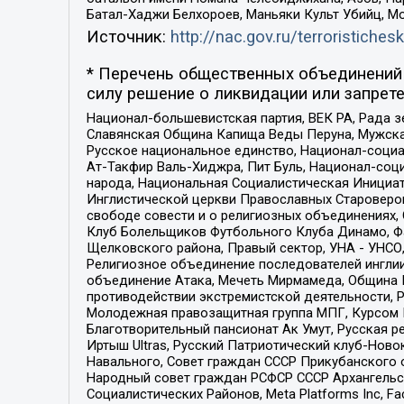
Батал-Хаджи Белхороев, Маньяки Культ Убийц, М
Источник:
http://nac.gov.ru/terroristichesk
* Перечень общественных объединений 
силу решение о ликвидации или запрете
Национал-большевистская партия, ВЕК РА, Рада 
Славянская Община Капища Веды Перуна, Мужская
Русское национальное единство, Национал-социа
Ат-Такфир Валь-Хиджра, Пит Буль, Национал-соц
народа, Национальная Социалистическая Инициат
Инглистической церкви Православных Староверов
свободе совести и о религиозных объединениях,
Клуб Болельщиков Футбольного Клуба Динамо, Фа
Щелковского района, Правый сектор, УНА - УНСО, У
Религиозное объединение последователей инглии
объединение Атака, Мечеть Мирмамеда, Община К
противодействии экстремистской деятельности, 
Молодежная правозащитная группа МПГ, Курсом П
Благотворительный пансионат Ак Умут, Русская ре
Иртыш Ultras, Русский Патриотический клуб-Нов
Навального, Совет граждан СССР Прикубанского 
Народный совет граждан РСФСР СССР Архангельск
Социалистических Районов, Meta Platforms Inc, 