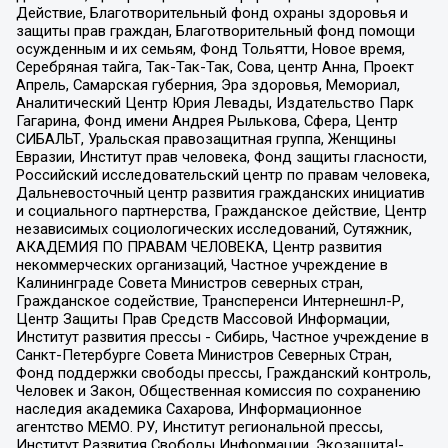
Действие, Благотворительный фонд охраны здоровья и
защиты прав граждан, Благотворительный фонд помощи
осужденным и их семьям, Фонд Тольятти, Новое время,
Серебряная тайга, Так-Так-Так, Сова, центр Анна, Проект
Апрель, Самарская губерния, Эра здоровья, Мемориал,
Аналитический Центр Юрия Левады, Издательство Парк
Гагарина, Фонд имени Андрея Рылькова, Сфера, Центр
СИБАЛЬТ, Уральская правозащитная группа, Женщины
Евразии, Институт прав человека, Фонд защиты гласности,
Российский исследовательский центр по правам человека,
Дальневосточный центр развития гражданских инициатив
и социального партнерства, Гражданское действие, Центр
независимых социологических исследований, Сутяжник,
АКАДЕМИЯ ПО ПРАВАМ ЧЕЛОВЕКА, Центр развития
некоммерческих организаций, Частное учреждение в
Калининграде Совета Министров северных стран,
Гражданское содействие, Трансперенси Интернешнл-Р,
Центр Защиты Прав Средств Массовой Информации,
Институт развития прессы - Сибирь, Частное учреждение в
Санкт-Петербурге Совета Министров Северных Стран,
Фонд поддержки свободы прессы, Гражданский контроль,
Человек и Закон, Общественная комиссия по сохранению
наследия академика Сахарова, Информационное
агентство МЕМО. РУ, Институт региональной прессы,
Институт Развития Свободы Информации, Экозащита!-