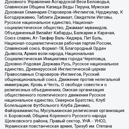
Духовного Управления Асгардской Веси Беловодья,
Славянская Община Капища Веды Перуна, Мужская
Духовная Семинария Староверов-Инглингов, Нурджулар, К
Богодержавию, Таблиги Джамаат, Свидетели Иеговы,
Русское национальное единство, Национал-
социалистическое общество, Джамаат мувахидов,
Объединенный Вилайат Кабарды, Балкарии и Карачая,
Союз славян, Ат-Такфир Валь-Хиджра, Пит Буль,
Национал-социалистическая рабочая партия России,
Славянский союз, Формат-18, Благородный Орден
Дьявола, Армия воли народа, Национальная
Социалистическая Инициатива города Череповца,
Духовно-Родовая Держава Русь, Русское национальное
единство, Древнерусской Инглистической церкви
Православных Староверов-Инглингов, Русский
общенациональный союз, Движение против нелегальной
иммиграции, Кровь и Честь, О свободе совести и о
религиозных объединениях, Омская организация
общественного политического движения Русское
национальное единство, Северное Братство, Клуб
Болельщиков Футбольного Клуба Динамо,
Файзрахманисты, Мусульманская религиозная организация
п. Боровский, Община Коренного Русского народа
Щелковского района, Правый сектор, УНА - УНСО,
Украинская повстанческая армия, Тризуб им. Степана