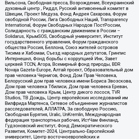
Вильсона, Свободная пресса, Возрождение, Всеукраинский
духовный центр , Риддл, Русский антивоенный комитет в
Швеции, Проект Медуза, Фонд Андрея Сахарова, Форум
свободной России, Лига Свободных Наций, Transparеncy
International, Форум Свободных Народов ПостРоссии,
Солидарность с гражданским движением в России –
Solidarus, КрымSOS, Свободный университет, Институт
государственного управления, Форум гражданского
общества Россия, Беллона, Союз жителей островов
Тисима и Хабомаи, Съезд народных депутатов, Гринпис
Интернешнл, Фонд борьбы с коррупцией Инк, Завет
церквей TCCN, Агора, Всемирный фонд природы, BDR
Novaja Gazeta-Europe, Алтай проект, Образовательный дом
прав человека Чернигов, Фонд Дом Прав Человека,
Белорусский дом прав человека имени Бориса Звозскова,
Дом прав человека Тбилиси, Дом прав человека Ереван,
Дом прав человека Крым, Центр дикого лосося, TVR
Studios, ТВ Дождь, Центр европейских исследований им
Вилфрида Мартенса, Сетевое объединение журналистов
расследователей, АЛЛАТРА, За свободную Россию,
Свободная Бурятия, Uralic, UnKremlin, Международная
федерация транспортных рабочих, ИстЧам Финланд,
Гудзоновский институт, Фонд Демократического
Развития, Комитет-2024, Центрально-Европейский
университет, Центр восточноевропейских и