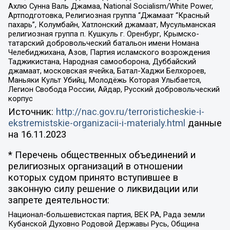
Ахлю Сунна Валь Джамаа, National Socialism/White Power,
Артподготовка, Религиозная группа “Джамаат “Красный
пахарь”, Колумбайн, Хатлонский джамаат, Мусульманская
религиозная группа п. Кушкуль г. Оренбург, Крымско-
татарский добровольческий батальон имени Номана
Челебиджихана, Азов, Партия исламского возрождения
Таджикистана, Народная самооборона, Дуббайский
джамаат, московская ячейка, Батал-Хаджи Белхороев,
Маньяки Культ Убийц, Молодёжь Которая Улыбается,
Легион Свобода России, Айдар, Русский добровольческий
корпус
Источник:
http://nac.gov.ru/terroristicheskie-i-
ekstremistskie-organizacii-i-materialy.html
данные
на
16.11.2023
* Перечень общественных объединений и
религиозных организаций в отношении
которых судом принято вступившее в
законную силу решение о ликвидации или
запрете деятельности:
Национал-большевистская партия, ВЕК РА, Рада земли
Кубанской Духовно Родовой Державы Русь, Община