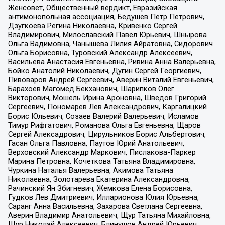
Женсовет, Общественный вердикт, Евразийская
антимонопольная ассоциация, Бедушев Петр Петрович,
Дзугкоева Регина Николаевна, Кривенко Сергей
Владимирович, Милославский Павел Юрьевич, Шнырова
Ольга Вадимовна, Чанышева Лилия Айратовна, Сидорович
Ольга Борисовна, Туровский Александр Алексеевич,
Васильева Анастасия Евгеньевна, Ривина Анна Валерьевна,
Бойко Анатолий Николаевич, Дугин Сергей Георгиевич,
Пивоваров Андрей Сергеевич, Аверин Виталий Евгеньевич,
Барахоев Магомед Бекханович, Шарипков Олег
Викторович, Мошель Ирина Ароновна, Шведов Григорий
Сергеевич, Пономарев Лев Александрович, Каргалицкий
Борис Юльевич, Созаев Валерий Валерьевич, Исламов
Тимур Рифгатович, Романова Ольга Евгеньевна, Щаров
Сергей Алексадрович, Цирульников Борис Альбертович,
Гасан Ольга Павловна, Паутов Юрий Анатольевич,
Верховский Александр Маркович, Пислакова-Паркер
Марина Петровна, Кочеткова Татьяна Владимировна,
Чуркина Наталья Валерьевна, Акимова Татьяна
Николаевна, Золотарева Екатерина Александровна,
Рачинский Ян Збигневич, Жемкова Елена Борисовна,
Гудков Лев Дмитриевич, Илларионова Юлия Юрьевна,
Саранг Анна Васильевна, Захарова Светлана Сергеевна,
Аверин Владимир Анатольевич, Щур Татьяна Михайловна,
Щур Николай Алексеевич, Блинушов Андрей Юрьевич,