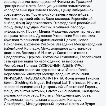
расследованию преследований Фалуньгун, Пражский
гражданский центр, Ассоциация школ политических
исследований при Совете Европы, Центр либеральной
современности, Форум русскоязычных европейцев,
Немецко-русский обмен, Бард колледж, Европейский
выбор, Фонд Ходорковского, Оксфордский российский
фонд, Фонд Будущее России, Компания свободы
информации, Проект Медиа, Международное партнерство
за права человека, Духовное Управление Евангельских
Христиан Украинской Христианской Церкви, Новое
Поколение, Духовное Учебное Заведение Международный
Библейский Колледж, Международное христианское
движение, Всемирный Институт Саентологических
Предприятий, Церковь Духовной Технологии, Европейская
сеть организаций по наблюдению за выборами,
Республика Польша, СВОБОДНЫЙ ИДЕЛЬ-УРАЛ,
Ассоциация развития журналистики, IStories fonds,
Королевский Институт Международных Отношений,
КРИМСЬКА ПРАВОЗАХИСНА ГРУПА, Фонд имени Генриха
Бёлля, Stichting Bellingcat, Bellingcat Ltd, The Insider, Институт
правовой инициативы Центральной и Восточной Европы,
Фонд Открытой Эстонии, Calvert 22 Foundation, Канадский
украинский конгресс, Институт Макдональда-Лорье,
Украинская национальная федерация Канады,
Декабристы, Международный научный центр им Вудро