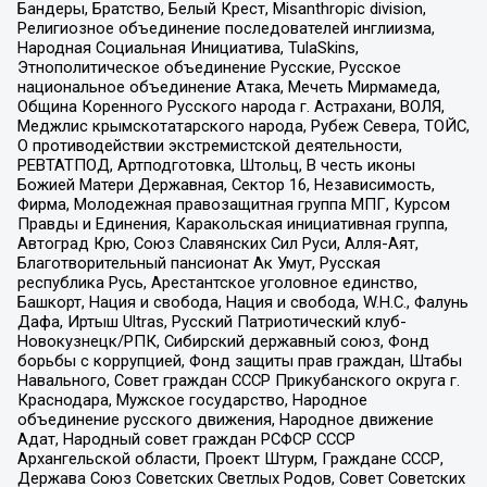
Бандеры, Братство, Белый Крест, Misanthropic division,
Религиозное объединение последователей инглиизма,
Народная Социальная Инициатива, TulaSkins,
Этнополитическое объединение Русские, Русское
национальное объединение Атака, Мечеть Мирмамеда,
Община Коренного Русского народа г. Астрахани, ВОЛЯ,
Меджлис крымскотатарского народа, Рубеж Севера, ТОЙС,
О противодействии экстремистской деятельности,
РЕВТАТПОД, Артподготовка, Штольц, В честь иконы
Божией Матери Державная, Сектор 16, Независимость,
Фирма, Молодежная правозащитная группа МПГ, Курсом
Правды и Единения, Каракольская инициативная группа,
Автоград Крю, Союз Славянских Сил Руси, Алля-Аят,
Благотворительный пансионат Ак Умут, Русская
республика Русь, Арестантское уголовное единство,
Башкорт, Нация и свобода, Нация и свобода, W.H.С., Фалунь
Дафа, Иртыш Ultras, Русский Патриотический клуб-
Новокузнецк/РПК, Сибирский державный союз, Фонд
борьбы с коррупцией, Фонд защиты прав граждан, Штабы
Навального, Совет граждан СССР Прикубанского округа г.
Краснодара, Мужское государство, Народное
объединение русского движения, Народное движение
Адат, Народный совет граждан РСФСР СССР
Архангельской области, Проект Штурм, Граждане СССР,
Держава Союз Советских Светлых Родов, Совет Советских