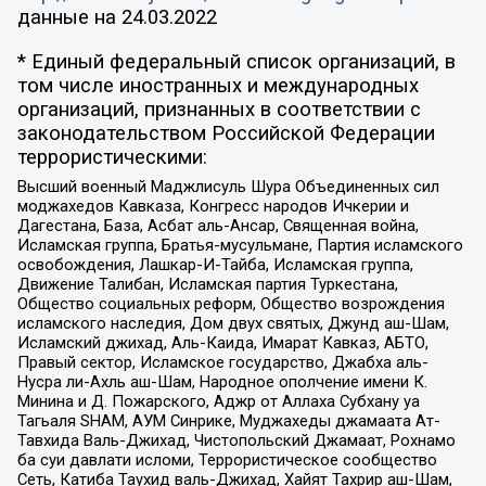
данные на
24.03.2022
* Единый федеральный список организаций, в
том числе иностранных и международных
организаций, признанных в соответствии с
законодательством Российской Федерации
террористическими:
Высший военный Маджлисуль Шура Объединенных сил
моджахедов Кавказа, Конгресс народов Ичкерии и
Дагестана, База, Асбат аль-Ансар, Священная война,
Исламская группа, Братья-мусульмане, Партия исламского
освобождения, Лашкар-И-Тайба, Исламская группа,
Движение Талибан, Исламская партия Туркестана,
Общество социальных реформ, Общество возрождения
исламского наследия, Дом двух святых, Джунд аш-Шам,
Исламский джихад, Аль-Каида, Имарат Кавказ, АБТО,
Правый сектор, Исламское государство, Джабха аль-
Нусра ли-Ахль аш-Шам, Народное ополчение имени К.
Минина и Д. Пожарского, Аджр от Аллаха Субхану уа
Тагьаля SHAM, АУМ Синрике, Муджахеды джамаата Ат-
Тавхида Валь-Джихад, Чистопольский Джамаат, Рохнамо
ба суи давлати исломи, Террористическое сообщество
Сеть, Катиба Таухид валь-Джихад, Хайят Тахрир аш-Шам,