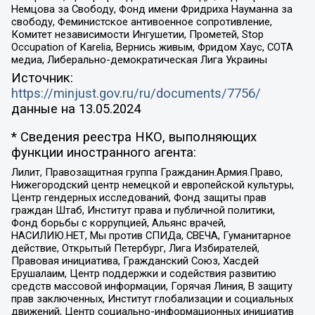
Немцова за Свободу, Фонд имени Фридриха Науманна за
свободу, Феминистское антивоенное сопротивление,
Комитет независимости Ингушетии, Прометей, Stop
Occupation of Karelia, Вернись живым, Фридом Хаус, СОТА
медиа, Либерально-демократическая Лига Украины
Источник:
https://minjust.gov.ru/ru/documents/7756/
данные на
13.05.2024
* Сведения реестра НКО, выполняющих
функции иностранного агента:
Лилит, Правозащитная группа Гражданин.Армия.Право,
Нижегородский центр немецкой и европейской культуры,
Центр гендерных исследований, Фонд защиты прав
граждан Штаб, Институт права и публичной политики,
Фонд борьбы с коррупцией, Альянс врачей,
НАСИЛИЮ.НЕТ, Мы против СПИДа, СВЕЧА, Гуманитарное
действие, Открытый Петербург, Лига Избирателей,
Правовая инициатива, Гражданский Союз, Хасдей
Ерушалаим, Центр поддержки и содействия развитию
средств массовой информации, Горячая Линия, В защиту
прав заключенных, Институт глобализации и социальных
движений, Центр социально-информационных инициатив