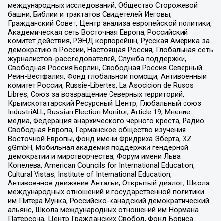
международных исследований, Общество Сторожевой
башни, Библии и трактатов Свидетелей Иеговы,
Гражданский Совет, Центр анализа европейской политики,
Академическая сеть Восточная Европа, Российский
комитет действия, РЭНД корпорейшн, Русская Америка за
демократию в России, Настоящая Россия, Глобальная сеть
журналистов-расследователей, Служба поддержки,
Свободная Россия Берлин, Свободная Россия Северный
Рейн-Вестфалия, Фонд глобальной помощи, Антивоенный
комитет России, Russie-Libertes, La Asocicion de Rusos
Libres, Союз за возвращение Северных территорий,
Крымскотатарский Ресурсный Центр, Глобальный союз
IndustriALL, Russian Election Monitor, Article 19, Мнение
медиа, Федерация анархического черного креста, Радио
Свободная Европа, Германское общество изучения
Восточной Европы, Фонд имени Фридриха Эберта, XZ
gGmbH, Мобильная академия поддержки гендерной
демократии и миротворчества, Форум имени Льва
Копелева, American Councils for International Education,
Cultural Vistas, Institute of International Education,
Антивоенное движение Антальи, Открытый диалог, Школа
международных отношений и государственной политики
им Питера Мунка, Российско-канадский демократический
альянс, Школа международных отношений им Нормана
Патерсона, Центр Гражданских Свобод, Фонд Бориса