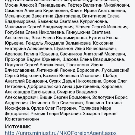
Мосин Алексей Геннадьевич, Гефтер Валентин Михайлович,
Симонов Алексей Кириллович, Флиге Ирина Анатольевна,
Мельникова Валентина Дмитриевна, Вититинова Елена
Владимировна, Баженова Светлана Куприяновна,
Максимов Сергей Владимирович, Беляев Сергей Иванович,
Голубева Елена Николаевна, Ганнушкина Светлана
Алексеевна, Закс Елена Владимировна, Буртина Елена
Юрьевна, Гендель Людмила Залмановна, Кокорина
Екатерина Алексеевна, Шуманов Илья Вячеславович,
Арапова Галина Юрьевна, Свечников Анатолий Мариевич,
Прохоров Вадим Юрьевич, Шахова Елена Владимировна,
Подузов Сергей Васильевич, Протасова Ирина
Вячеславовна, Литинский Леонид Борисович, Лукашевский
Сергей Маркович, Бахмин Вячеслав Иванович, Шабад
Анатолий Ефимович, Сухих Дарья Николаевна, Орлов Олег
Петрович, Добровольская Анна Дмитриевна, Королева
Александра Евгеньевна, Смирнов Владимир
Александрович, Вицин Сергей Ефимович, Золотухин Борис
Андреевич, Левинсон Лев Семенович, Локшина Татьяна
Иосифовна, Орлов Олег Петрович, Полякова Мара
Федоровна, Резник Генри Маркович, Захаров Герман
Константинович
Источник:
http://unro.minjust.ru/NKOForeignAgent.aspx