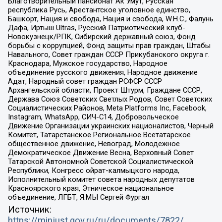
Благотворительный пансионат Ак Умут, Русская
республика Русь, Арестантское уголовное единство,
Башкорт, Нация и свобода, Нация и свобода, W.H.С., Фалунь
Дафа, Иртыш Ultras, Русский Патриотический клуб-
Новокузнецк/РПК, Сибирский державный союз, Фонд
борьбы с коррупцией, Фонд защиты прав граждан, Штабы
Навального, Совет граждан СССР Прикубанского округа г.
Краснодара, Мужское государство, Народное
объединение русского движения, Народное движение
Адат, Народный совет граждан РСФСР СССР
Архангельской области, Проект Штурм, Граждане СССР,
Держава Союз Советских Светлых Родов, Совет Советских
Социалистических Районов, Meta Platforms Inc, Facebook,
Instagram, WhatsApp, СИЧ-С14, Добровольческое
Движение Организации украинских националистов, Черный
Комитет, Татарстанское Региональное Всетатарское
общественное движение, Невоград, Молодежное
Демократическое Движение Весна, Верховный Совет
Татарской Автономной Советской Социалистической
Республики, Конгресс ойрат-калмыцкого народа,
Исполнительный комитет совета народных депутатов
Красноярского края, Этническое национальное
объединение, ЛГБТ, Я.МЫ Сергей Фургал
Источник:
https://minjust.gov.ru/ru/documents/7822/