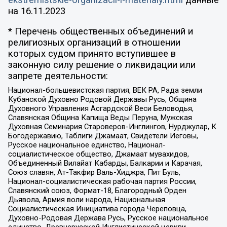
на
16.11.2023
* Перечень общественных объединений и
религиозных организаций в отношении
которых судом принято вступившее в
законную силу решение о ликвидации или
запрете деятельности:
Национал-большевистская партия, ВЕК РА, Рада земли
Кубанской Духовно Родовой Державы Русь, Община
Духовного Управления Асгардской Веси Беловодья,
Славянская Община Капища Веды Перуна, Мужская
Духовная Семинария Староверов-Инглингов, Нурджулар, К
Богодержавию, Таблиги Джамаат, Свидетели Иеговы,
Русское национальное единство, Национал-
социалистическое общество, Джамаат мувахидов,
Объединенный Вилайат Кабарды, Балкарии и Карачая,
Союз славян, Ат-Такфир Валь-Хиджра, Пит Буль,
Национал-социалистическая рабочая партия России,
Славянский союз, Формат-18, Благородный Орден
Дьявола, Армия воли народа, Национальная
Социалистическая Инициатива города Череповца,
Духовно-Родовая Держава Русь, Русское национальное
единство, Древнерусской Инглистической церкви