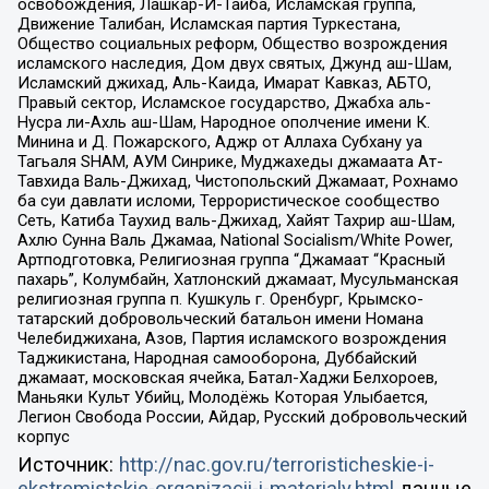
освобождения, Лашкар-И-Тайба, Исламская группа,
Движение Талибан, Исламская партия Туркестана,
Общество социальных реформ, Общество возрождения
исламского наследия, Дом двух святых, Джунд аш-Шам,
Исламский джихад, Аль-Каида, Имарат Кавказ, АБТО,
Правый сектор, Исламское государство, Джабха аль-
Нусра ли-Ахль аш-Шам, Народное ополчение имени К.
Минина и Д. Пожарского, Аджр от Аллаха Субхану уа
Тагьаля SHAM, АУМ Синрике, Муджахеды джамаата Ат-
Тавхида Валь-Джихад, Чистопольский Джамаат, Рохнамо
ба суи давлати исломи, Террористическое сообщество
Сеть, Катиба Таухид валь-Джихад, Хайят Тахрир аш-Шам,
Ахлю Сунна Валь Джамаа, National Socialism/White Power,
Артподготовка, Религиозная группа “Джамаат “Красный
пахарь”, Колумбайн, Хатлонский джамаат, Мусульманская
религиозная группа п. Кушкуль г. Оренбург, Крымско-
татарский добровольческий батальон имени Номана
Челебиджихана, Азов, Партия исламского возрождения
Таджикистана, Народная самооборона, Дуббайский
джамаат, московская ячейка, Батал-Хаджи Белхороев,
Маньяки Культ Убийц, Молодёжь Которая Улыбается,
Легион Свобода России, Айдар, Русский добровольческий
корпус
Источник:
http://nac.gov.ru/terroristicheskie-i-
ekstremistskie-organizacii-i-materialy.html
данные