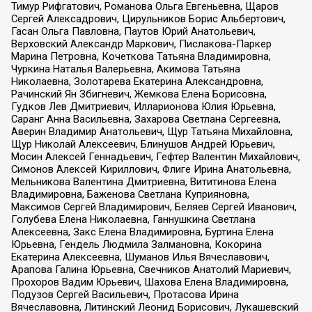
Тимур Рифгатович, Романова Ольга Евгеньевна, Щаров
Сергей Алексадрович, Цирульников Борис Альбертович,
Гасан Ольга Павловна, Паутов Юрий Анатольевич,
Верховский Александр Маркович, Пислакова-Паркер
Марина Петровна, Кочеткова Татьяна Владимировна,
Чуркина Наталья Валерьевна, Акимова Татьяна
Николаевна, Золотарева Екатерина Александровна,
Рачинский Ян Збигневич, Жемкова Елена Борисовна,
Гудков Лев Дмитриевич, Илларионова Юлия Юрьевна,
Саранг Анна Васильевна, Захарова Светлана Сергеевна,
Аверин Владимир Анатольевич, Щур Татьяна Михайловна,
Щур Николай Алексеевич, Блинушов Андрей Юрьевич,
Мосин Алексей Геннадьевич, Гефтер Валентин Михайлович,
Симонов Алексей Кириллович, Флиге Ирина Анатольевна,
Мельникова Валентина Дмитриевна, Вититинова Елена
Владимировна, Баженова Светлана Куприяновна,
Максимов Сергей Владимирович, Беляев Сергей Иванович,
Голубева Елена Николаевна, Ганнушкина Светлана
Алексеевна, Закс Елена Владимировна, Буртина Елена
Юрьевна, Гендель Людмила Залмановна, Кокорина
Екатерина Алексеевна, Шуманов Илья Вячеславович,
Арапова Галина Юрьевна, Свечников Анатолий Мариевич,
Прохоров Вадим Юрьевич, Шахова Елена Владимировна,
Подузов Сергей Васильевич, Протасова Ирина
Вячеславовна, Литинский Леонид Борисович, Лукашевский