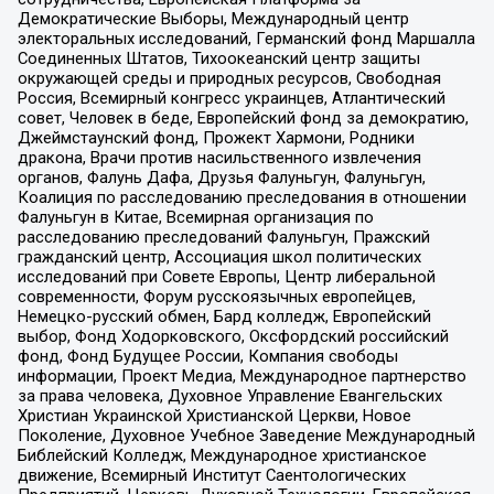
Демократические Выборы, Международный центр
электоральных исследований, Германский фонд Маршалла
Соединенных Штатов, Тихоокеанский центр защиты
окружающей среды и природных ресурсов, Свободная
Россия, Всемирный конгресс украинцев, Атлантический
совет, Человек в беде, Европейский фонд за демократию,
Джеймстаунский фонд, Прожект Хармони, Родники
дракона, Врачи против насильственного извлечения
органов, Фалунь Дафа, Друзья Фалуньгун, Фалуньгун,
Коалиция по расследованию преследования в отношении
Фалуньгун в Китае, Всемирная организация по
расследованию преследований Фалуньгун, Пражский
гражданский центр, Ассоциация школ политических
исследований при Совете Европы, Центр либеральной
современности, Форум русскоязычных европейцев,
Немецко-русский обмен, Бард колледж, Европейский
выбор, Фонд Ходорковского, Оксфордский российский
фонд, Фонд Будущее России, Компания свободы
информации, Проект Медиа, Международное партнерство
за права человека, Духовное Управление Евангельских
Христиан Украинской Христианской Церкви, Новое
Поколение, Духовное Учебное Заведение Международный
Библейский Колледж, Международное христианское
движение, Всемирный Институт Саентологических