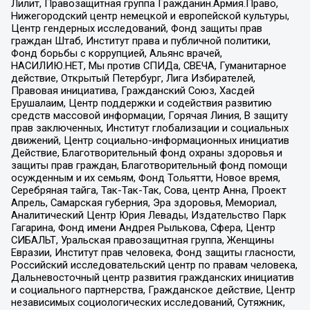
Лилит, Правозащитная группа Гражданин.Армия.Право,
Нижегородский центр немецкой и европейской культуры,
Центр гендерных исследований, Фонд защиты прав
граждан Штаб, Институт права и публичной политики,
Фонд борьбы с коррупцией, Альянс врачей,
НАСИЛИЮ.НЕТ, Мы против СПИДа, СВЕЧА, Гуманитарное
действие, Открытый Петербург, Лига Избирателей,
Правовая инициатива, Гражданский Союз, Хасдей
Ерушалаим, Центр поддержки и содействия развитию
средств массовой информации, Горячая Линия, В защиту
прав заключенных, Институт глобализации и социальных
движений, Центр социально-информационных инициатив
Действие, Благотворительный фонд охраны здоровья и
защиты прав граждан, Благотворительный фонд помощи
осужденным и их семьям, Фонд Тольятти, Новое время,
Серебряная тайга, Так-Так-Так, Сова, центр Анна, Проект
Апрель, Самарская губерния, Эра здоровья, Мемориал,
Аналитический Центр Юрия Левады, Издательство Парк
Гагарина, Фонд имени Андрея Рылькова, Сфера, Центр
СИБАЛЬТ, Уральская правозащитная группа, Женщины
Евразии, Институт прав человека, Фонд защиты гласности,
Российский исследовательский центр по правам человека,
Дальневосточный центр развития гражданских инициатив
и социального партнерства, Гражданское действие, Центр
независимых социологических исследований, Сутяжник,