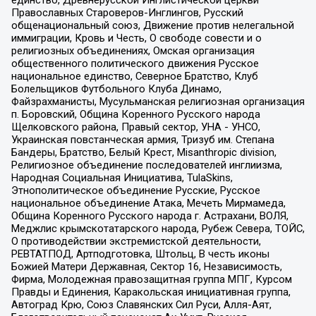
Православных Староверов-Инглингов, Русский
общенациональный союз, Движение против нелегальной
иммиграции, Кровь и Честь, О свободе совести и о
религиозных объединениях, Омская организация
общественного политического движения Русское
национальное единство, Северное Братство, Клуб
Болельщиков Футбольного Клуба Динамо,
Файзрахманисты, Мусульманская религиозная организация
п. Боровский, Община Коренного Русского народа
Щелковского района, Правый сектор, УНА - УНСО,
Украинская повстанческая армия, Тризуб им. Степана
Бандеры, Братство, Белый Крест, Misanthropic division,
Религиозное объединение последователей инглиизма,
Народная Социальная Инициатива, TulaSkins,
Этнополитическое объединение Русские, Русское
национальное объединение Атака, Мечеть Мирмамеда,
Община Коренного Русского народа г. Астрахани, ВОЛЯ,
Меджлис крымскотатарского народа, Рубеж Севера, ТОЙС,
О противодействии экстремистской деятельности,
РЕВТАТПОД, Артподготовка, Штольц, В честь иконы
Божией Матери Державная, Сектор 16, Независимость,
Фирма, Молодежная правозащитная группа МПГ, Курсом
Правды и Единения, Каракольская инициативная группа,
Автоград Крю, Союз Славянских Сил Руси, Алля-Аят,