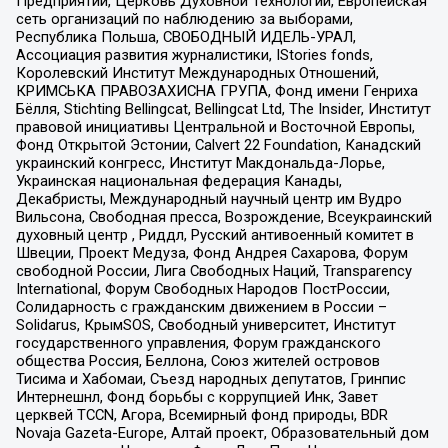
Предприятий, Церковь Духовной Технологии, Европейская
сеть организаций по наблюдению за выборами,
Республика Польша, СВОБОДНЫЙ ИДЕЛЬ-УРАЛ,
Ассоциация развития журналистики, IStories fonds,
Королевский Институт Международных Отношений,
КРИМСЬКА ПРАВОЗАХИСНА ГРУПА, Фонд имени Генриха
Бёлля, Stichting Bellingcat, Bellingcat Ltd, The Insider, Институт
правовой инициативы Центральной и Восточной Европы,
Фонд Открытой Эстонии, Calvert 22 Foundation, Канадский
украинский конгресс, Институт Макдональда-Лорье,
Украинская национальная федерация Канады,
Декабристы, Международный научный центр им Вудро
Вильсона, Свободная пресса, Возрождение, Всеукраинский
духовный центр , Риддл, Русский антивоенный комитет в
Швеции, Проект Медуза, Фонд Андрея Сахарова, Форум
свободной России, Лига Свободных Наций, Transparеncy
International, Форум Свободных Народов ПостРоссии,
Солидарность с гражданским движением в России –
Solidarus, КрымSOS, Свободный университет, Институт
государственного управления, Форум гражданского
общества Россия, Беллона, Союз жителей островов
Тисима и Хабомаи, Съезд народных депутатов, Гринпис
Интернешнл, Фонд борьбы с коррупцией Инк, Завет
церквей TCCN, Агора, Всемирный фонд природы, BDR
Novaja Gazeta-Europe, Алтай проект, Образовательный дом