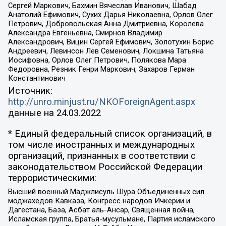
Сергей Маркович, Бахмин Вячеслав Иванович, Шабад
Анатолий Ефимович, Сухих Дарья Николаевна, Орлов Олег
Петрович, Добровольская Анна Дмитриевна, Королева
Александра Евгеньевна, Смирнов Владимир
Александрович, Вицин Сергей Ефимович, Золотухин Борис
Андреевич, Левинсон Лев Семенович, Локшина Татьяна
Иосифовна, Орлов Олег Петрович, Полякова Мара
Федоровна, Резник Генри Маркович, Захаров Герман
Константинович
Источник:
http://unro.minjust.ru/NKOForeignAgent.aspx
данные на
24.03.2022
* Единый федеральный список организаций, в
том числе иностранных и международных
организаций, признанных в соответствии с
законодательством Российской Федерации
террористическими:
Высший военный Маджлисуль Шура Объединенных сил
моджахедов Кавказа, Конгресс народов Ичкерии и
Дагестана, База, Асбат аль-Ансар, Священная война,
Исламская группа, Братья-мусульмане, Партия исламского