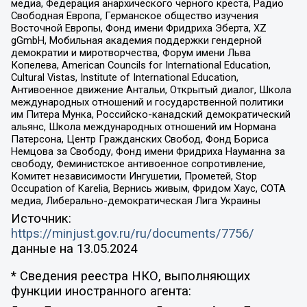
медиа, Федерация анархического черного креста, Радио
Свободная Европа, Германское общество изучения
Восточной Европы, Фонд имени Фридриха Эберта, XZ
gGmbH, Мобильная академия поддержки гендерной
демократии и миротворчества, Форум имени Льва
Копелева, American Councils for International Education,
Cultural Vistas, Institute of International Education,
Антивоенное движение Антальи, Открытый диалог, Школа
международных отношений и государственной политики
им Питера Мунка, Российско-канадский демократический
альянс, Школа международных отношений им Нормана
Патерсона, Центр Гражданских Свобод, Фонд Бориса
Немцова за Свободу, Фонд имени Фридриха Науманна за
свободу, Феминистское антивоенное сопротивление,
Комитет независимости Ингушетии, Прометей, Stop
Occupation of Karelia, Вернись живым, Фридом Хаус, СОТА
медиа, Либерально-демократическая Лига Украины
Источник:
https://minjust.gov.ru/ru/documents/7756/
данные на
13.05.2024
* Сведения реестра НКО, выполняющих
функции иностранного агента: