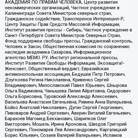
АКАДЕМИЯ ПО ПРАВАМ ЧЕЛОВЕКА, Центр развития
некоммерческих организаций, Частное учреждение в
Калининграде Совета Министров северных стран,
Гражданское содействие, Трансперенси Интернешнл-Р,
Центр Защиты Прав Средств Массовой Информации,
Институт развития прессы - Сибирь, Частное учреждение в
Санкт-Петербурге Совета Министров Северных Стран,
Фонд поддержки свободы прессы, Гражданский контроль,
Человек и Закон, Общественная комиссия по сохранению
наследия академика Сахарова, Информационное
агентство МЕМО. РУ, Институт региональной прессы,
Институт Развития Свободы Информации, Экозащита!-
Женсовет, Общественный вердикт, Евразийская
антимонопольная ассоциация, Бедушев Петр Петрович,
Дзугкоева Регина Николаевна, Кривенко Сергей
Владимирович, Милославский Павел Юрьевич, Шнырова
Ольга Вадимовна, Чанышева Лилия Айратовна, Сидорович
Ольга Борисовна, Туровский Александр Алексеевич,
Васильева Анастасия Евгеньевна, Ривина Анна Валерьевна,
Бойко Анатолий Николаевич, Дугин Сергей Георгиевич,
Пивоваров Андрей Сергеевич, Аверин Виталий Евгеньевич,
Барахоев Магомед Бекханович, Шарипков Олег
Викторович, Мошель Ирина Ароновна, Шведов Григорий
Сергеевич, Пономарев Лев Александрович, Каргалицкий
Борис Юльевич, Созаев Валерий Валерьевич, Исламов