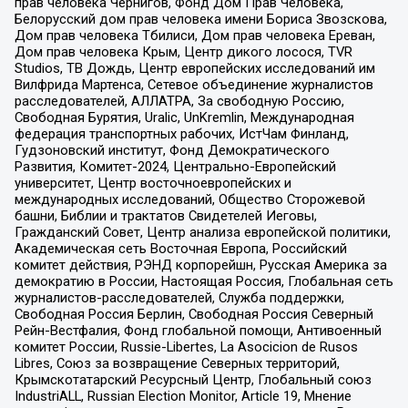
прав человека Чернигов, Фонд Дом Прав Человека,
Белорусский дом прав человека имени Бориса Звозскова,
Дом прав человека Тбилиси, Дом прав человека Ереван,
Дом прав человека Крым, Центр дикого лосося, TVR
Studios, ТВ Дождь, Центр европейских исследований им
Вилфрида Мартенса, Сетевое объединение журналистов
расследователей, АЛЛАТРА, За свободную Россию,
Свободная Бурятия, Uralic, UnKremlin, Международная
федерация транспортных рабочих, ИстЧам Финланд,
Гудзоновский институт, Фонд Демократического
Развития, Комитет-2024, Центрально-Европейский
университет, Центр восточноевропейских и
международных исследований, Общество Сторожевой
башни, Библии и трактатов Свидетелей Иеговы,
Гражданский Совет, Центр анализа европейской политики,
Академическая сеть Восточная Европа, Российский
комитет действия, РЭНД корпорейшн, Русская Америка за
демократию в России, Настоящая Россия, Глобальная сеть
журналистов-расследователей, Служба поддержки,
Свободная Россия Берлин, Свободная Россия Северный
Рейн-Вестфалия, Фонд глобальной помощи, Антивоенный
комитет России, Russie-Libertes, La Asocicion de Rusos
Libres, Союз за возвращение Северных территорий,
Крымскотатарский Ресурсный Центр, Глобальный союз
IndustriALL, Russian Election Monitor, Article 19, Мнение