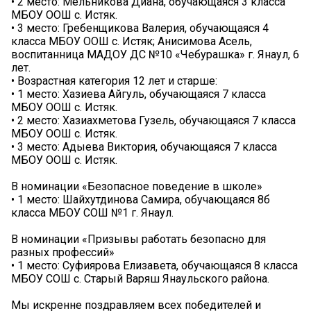
• 2 место: Мельникова Диана, обучающаяся 3 класса
МБОУ ООШ с. Истяк.
• 3 место: Гребенщикова Валерия, обучающаяся 4
класса МБОУ ООШ с. Истяк; Анисимова Асель,
воспитанница МАДОУ ДС №10 «Чебурашка» г. Янаул, 6
лет.
• Возрастная категория 12 лет и старше:
• 1 место: Хазиева Айгуль, обучающаяся 7 класса
МБОУ ООШ с. Истяк.
• 2 место: Хазиахметова Гузель, обучающаяся 7 класса
МБОУ ООШ с. Истяк.
• 3 место: Адыева Виктория, обучающаяся 7 класса
МБОУ ООШ с. Истяк.
В номинации «Безопасное поведение в школе»
• 1 место: Шайхутдинова Самира, обучающаяся 8б
класса МБОУ СОШ №1 г. Янаул.
В номинации «Призывы работать безопасно для
разных профессий»
• 1 место: Суфиярова Елизавета, обучающаяся 8 класса
МБОУ СОШ с. Старый Варяш Янаульского района.
Мы искренне поздравляем всех победителей и