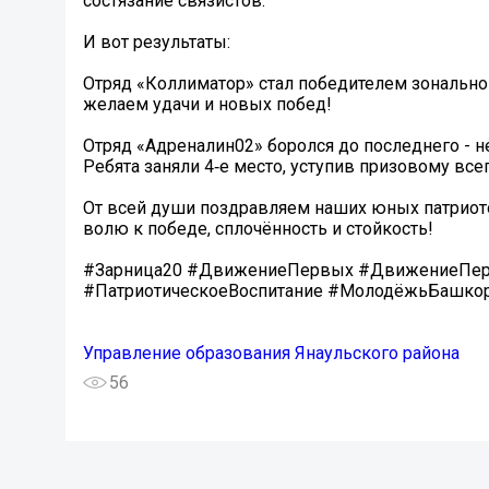
состязание связистов.
И вот результаты:
Отряд «Коллиматор» стал победителем зонального
желаем удачи и новых побед!
Отряд «Адреналин02» боролся до последнего - н
Ребята заняли 4‑е место, уступив призовому все
От всей души поздравляем наших юных патриотов
волю к победе, сплочённость и стойкость!
#Зарница20 #ДвижениеПервых #ДвижениеПе
#ПатриотическоеВоспитание #МолодёжьБашкор
Управление образования Янаульского района
56