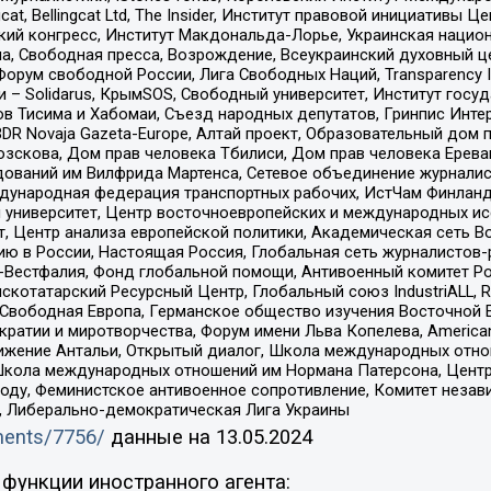
gcat, Bellingcat Ltd, The Insider, Институт правовой инициатив
инский конгресс, Институт Макдональда-Лорье, Украинская нац
, Свободная пресса, Возрождение, Всеукраинский духовный цен
орум свободной России, Лига Свободных Наций, Transparеncy I
– Solidarus, КрымSOS, Свободный университет, Институт госу
в Тисима и Хабомаи, Съезд народных депутатов, Гринпис Инте
DR Novaja Gazeta-Europe, Алтай проект, Образовательный дом 
зскова, Дом прав человека Тбилиси, Дом прав человека Ерева
едований им Вилфрида Мартенса, Сетевое объединение журнали
Международная федерация транспортных рабочих, ИстЧам Финлан
й университет, Центр восточноевропейских и международных и
, Центр анализа европейской политики, Академическая сеть Во
ю в России, Настоящая Россия, Глобальная сеть журналистов
естфалия, Фонд глобальной помощи, Антивоенный комитет России,
татарский Ресурсный Центр, Глобальный союз IndustriALL, Russi
 Свободная Европа, Германское общество изучения Восточной 
и и миротворчества, Форум имени Льва Копелева, American Counci
ое движение Антальи, Открытый диалог, Школа международных отн
Школа международных отношений им Нормана Патерсона, Центр
ду, Феминистское антивоенное сопротивление, Комитет независ
а, Либерально-демократическая Лига Украины
uments/7756/
данные на
13.05.2024
функции иностранного агента: