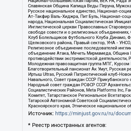
Национал-большевистская партия, ВЕК РА, Рада 
Славянская Община Капища Веды Перуна, Мужская
Русское национальное единство, Национал-социа
Ат-Такфир Валь-Хиджра, Пит Буль, Национал-соц
народа, Национальная Социалистическая Инициат
Инглистической церкви Православных Староверов
свободе совести и о религиозных объединениях,
Клуб Болельщиков Футбольного Клуба Динамо, Фа
Щелковского района, Правый сектор, УНА - УНСО, У
Религиозное объединение последователей инглии
объединение Атака, Мечеть Мирмамеда, Община К
противодействии экстремистской деятельности, 
Молодежная правозащитная группа МПГ, Курсом П
Благотворительный пансионат Ак Умут, Русская ре
Иртыш Ultras, Русский Патриотический клуб-Нов
Навального, Совет граждан СССР Прикубанского 
Народный совет граждан РСФСР СССР Архангельск
Социалистических Районов, Meta Platforms Inc, 
Комитет, Татарстанское Региональное Всетатар
Татарской Автономной Советской Социалистическ
Красноярского края, Этническое национальное о
Источник:
https://minjust.gov.ru/ru/doc
* Реестр иностранных агентов: