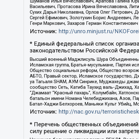
Шуманов Илья Вячеславович, Арапова Галина Юрь
Васильевич, Протасова Ирина Вячеславовна, Лит
Сухих Дарья Николаевна, Орлов Олег Петрович, 
Сергей Ефимович, Золотухин Борис Андреевич, Л
Генри Маркович, Захаров Герман Константинович
Источник:
http://unro.minjust.ru/NKOFore
* Единый федеральный список организа
законодательством Российской Федера
Высший военный Маджлисуль Шура Объединенных с
Исламская группа, Братья-мусульмане, Партия ис
Общество социальных реформ, Общество возрожд
АБТО, Правый сектор, Исламское государство, Д
уа Тагьаля SHAM, АУМ Синрике, Муджахеды джама
сообщество Сеть, Катиба Таухид валь-Джихад, Хай
“Джамаат “Красный пахарь”, Колумбайн, Хатлонск
батальон имени Номана Челебиджихана, Азов, Па
Батал-Хаджи Белхороев, Маньяки Культ Убийц, М
Источник:
http://nac.gov.ru/terroristichesk
* Перечень общественных объединений 
силу решение о ликвидации или запрете