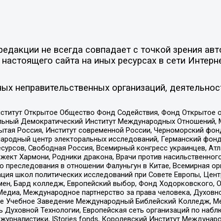
едакции не всегда совпадает с точкой зрения авт
настоящего сайта на иных ресурсах в сети Интерн
ых неправительственных организаций, деятельнос
ститут Открытое Общество Фонд Содействия, Фонд Открытое 
альный Демократический Институт Международных Отношений,
тая Россия, Институт современной России, Черноморский фонд
родный центр электоральных исследований, Германский фонд
рсов, Свободная Россия, Всемирный конгресс украинцев, Атла
ект Хармони, Родники дракона, Врачи против насильственного
ию преследования в отношении Фалуньгун в Китае, Всемирная о
ация школ политических исследований при Совете Европы, Цен
мен, Бард колледж, Европейский выбор, Фонд Ходорковского,
едиа, Международное партнерство за права человека, Духовно
ое Учебное Заведение Международный Библейский Колледж, М
ь Духовной Технологии, Европейская сеть организаций по наб
урналистики, IStories fonds, Королевский Институт Между