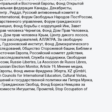
ы Центральной и Восточной Европы, Фонд Открытой
иональная федерация Канады, Декабристы,
тр , Риддл, Русский антивоенный комитет в
nternational, Форум Свободных Народов ПостРоссии,
дарственного управления, Форум гражданского
рнешнл, Фонд борьбы с коррупцией Инк, Завет
прав человека Чернигов, Фонд Дом Прав Человека,
н, Дом прав человека Крым, Центр дикого лосося,
стов расследователей, АЛЛАТРА, За свободную
д, Гудзоновский институт, Фонд Демократического
сследований, Общество Сторожевой башни, Библии и
сточная Европа, Российский комитет действия,
-расследователей, Служба поддержки, Свободная
 Russie-Libertes, La Asocicion de Rusos Libres,
an Election Monitor, Article 19, Мнение медиа,
Европы, Фонд имени Фридриха Эберта, XZ gGmbH,
ls for International Education, Cultural Vistas,
ошений и государственной политики им Питера Мунка,
 Гражданских Свобод, Фонд Бориса Немцова за
имости Ингушетии, Прометей, Stop Occupation of