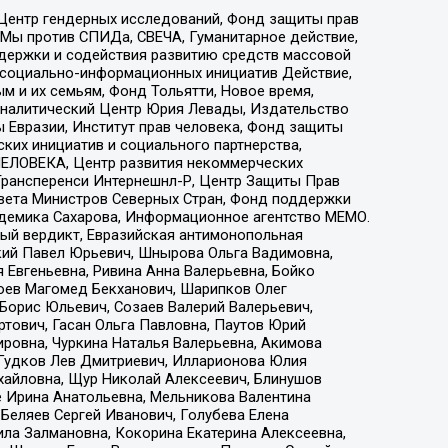
 Центр гендерных исследований, Фонд защиты прав
 Мы против СПИДа, СВЕЧА, Гуманитарное действие,
ддержки и содействия развитию средств массовой
р социально-информационных инициатив Действие,
 и их семьям, Фонд Тольятти, Новое время,
, Аналитический Центр Юрия Левады, Издательство
 Евразии, Институт прав человека, Фонд защиты
ких инициатив и социального партнерства,
ЕЛОВЕКА, Центр развития некоммерческих
 Трансперенси Интернешнл-Р, Центр Защиты Прав
овета Министров Северных Стран, Фонд поддержки
адемика Сахарова, Информационное агентство МЕМО.
ый вердикт, Евразийская антимонопольная
кий Павел Юрьевич, Шнырова Ольга Вадимовна,
 Евгеньевна, Ривина Анна Валерьевна, Бойко
хоев Магомед Бекханович, Шарипков Олег
Борис Юльевич, Созаев Валерий Валерьевич,
тович, Гасан Ольга Павловна, Паутов Юрий
ровна, Чуркина Наталья Валерьевна, Акимова
 Гудков Лев Дмитриевич, Илларионова Юлия
ихайловна, Щур Николай Алексеевич, Блинушов
е Ирина Анатольевна, Мельникова Валентина
Беляев Сергей Иванович, Голубева Елена
ила Залмановна, Кокорина Екатерина Алексеевна,