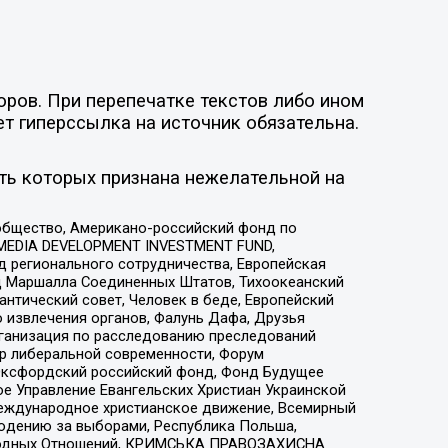
оров. При перепечатке текстов либо ином
ет гиперссылка на источник обязательна.
ть которых признана нежелательной на
общество, Американо-российский фонд по
 MEDIA DEVELOPMENT INVESTMENT FUND,
 регионального сотрудничества, Европейская
 Маршалла Соединенных Штатов, Тихоокеанский
нтический совет, Человек в беде, Европейский
 извлечения органов, Фалунь Дафа, Друзья
рганизация по расследованию преследований
тр либеральной современности, Форум
 Оксфордский российский фонд, Фонд Будущее
е Управление Евангельских Христиан Украинской
еждународное христианское движение, Всемирный
людению за выборами, Республика Польша,
народных Отношений, КРИМСЬКА ПРАВОЗАХИСНА