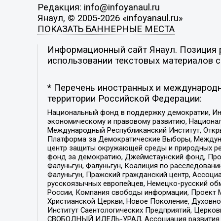
Редакция: info@infoyanaul.ru
Янаул, © 2005-2026 «infoyanaul.ru»
ПОКАЗАТЬ БАННЕРНЫЕ МЕСТА
Информационный сайт Янаул. Позиция р
использовании текстовых материалов с 
* Перечень иностранных и международн
территории Российской Федерации:
Национальный фонд в поддержку демократии, Ин
экономическому и правовому развитию, Национ
Международный Республиканский Институт, Откры
Платформа за Демократические Выборы, Междуна
центр защиты окружающей среды и природных ресу
фонд за демократию, Джеймстаунский фонд, Прож
Фалуньгун, Фалуньгун, Коалиция по расследован
Фалуньгун, Пражский гражданский центр, Ассоци
русскоязычных европейцев, Немецко-русский об
России, Компания свободы информации, Проект М
Христианской Церкви, Новое Поколение, Духовн
Институт Саентологических Предприятий, Церков
СВОБОДНЫЙ ИДЕЛЬ-УРАЛ, Ассоциация развития ж