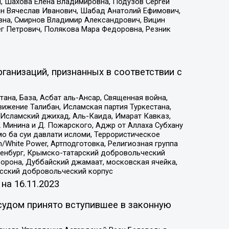
, Шахова Елена Владимировна, Подузов Сергей
ин Вячеслав Иванович, Шабад Анатолий Ефимович,
вна, Смирнов Владимир Александрович, Вицин
ег Петрович, Полякова Мара Федоровна, Резник
ганизаций, признанных в соответствии с
на, База, Асбат аль-Ансар, Священная война,
ижение Талибан, Исламская партия Туркестана,
Исламский джихад, Аль-Каида, Имарат Кавказ,
 Минина и Д. Пожарского, Аджр от Аллаха Субхану
о ба суи давлати исломи, Террористическое
/White Power, Артподготовка, Религиозная группа
Оренбург, Крымско-татарский добровольческий
орона, Дуббайский джамаат, московская ячейка,
усский добровольческий корпус
 на
16.11.2023
судом принято вступившее в законную