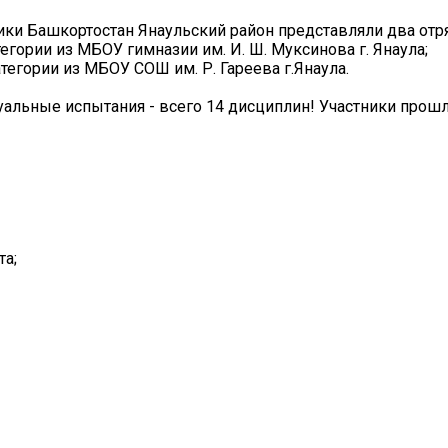
ики Башкортостан Янаульский район представляли два отр
гории из МБОУ гимназии им. И. Ш. Муксинова г. Янаула;
тегории из МБОУ СОШ им. Р. Гареева г.Янаула.
льные испытания - всего 14 дисциплин! Участники прошл
та;