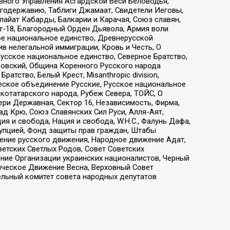
вного Управления Асгардской Веси Беловодья,
годержавию, Таблиги Джамаат, Свидетели Иеговы,
айат Кабарды, Балкарии и Карачая, Союз славян,
т-18, Благородный Орден Дьявола, Армия воли
ое национальное единство, Древнерусской
 нелегальной иммиграции, Кровь и Честь, О
усское национальное единство, Северное Братство,
ровский, Община Коренного Русского народа
атство, Белый Крест, Misanthropic division,
еское объединение Русские, Русское национальное
котатарского народа, Рубеж Севера, ТОЙС, О
ри Державная, Сектор 16, Независимость, Фирма,
д Крю, Союз Славянских Сил Руси, Алля-Аят,
я и свобода, Нация и свобода, W.H.С., Фалунь Дафа,
рупцией, Фонд защиты прав граждан, Штабы
ение русского движения, Народное движение Адат,
етских Светлых Родов, Совет Советских
ение Организации украинских националистов, Черный
ическое Движение Весна, Верховный Совет
ельный комитет совета народных депутатов