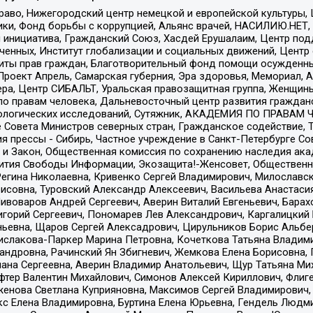
раво, Нижегородский центр немецкой и европейской культуры,
тики, Фонд борьбы с коррупцией, Альянс врачей, НАСИЛИЮ.НЕТ,
я инициатива, Гражданский Союз, Хасдей Ерушалаим, Центр по
юченных, Институт глобализации и социальных движений, Цент
ты прав граждан, Благотворительный фонд помощи осужденным
а, Проект Апрель, Самарская губерния, Эра здоровья, Мемориал
ера, Центр СИБАЛЬТ, Уральская правозащитная группа, Женщины
по правам человека, Дальневосточный центр развития гражданс
ологических исследований, Сутяжник, АКАДЕМИЯ ПО ПРАВАМ Ч
е Совета Министров северных стран, Гражданское содействие,
я прессы - Сибирь, Частное учреждение в Санкт-Петербурге С
 и Закон, Общественная комиссия по сохранению наследия ак
звития Свободы Информации, Экозащита!-Женсовет, Общественн
Регина Николаевна, Кривенко Сергей Владимирович, Милославс
совна, Туровский Александр Алексеевич, Васильева Анастасия
Пивоваров Андрей Сергеевич, Аверин Виталий Евгеньевич, Бара
горий Сергеевич, Пономарев Лев Александрович, Каргалицкий 
ньевна, Щаров Сергей Алексадрович, Цирульников Борис Альбер
ислакова-Паркер Марина Петровна, Кочеткова Татьяна Владими
сандровна, Рачинский Ян Збигневич, Жемкова Елена Борисовна,
лана Сергеевна, Аверин Владимир Анатольевич, Щур Татьяна М
фтер Валентин Михайлович, Симонов Алексей Кириллович, Флиг
женова Светлана Куприяновна, Максимов Сергей Владимирович, 
кс Елена Владимировна, Буртина Елена Юрьевна, Гендель Людм