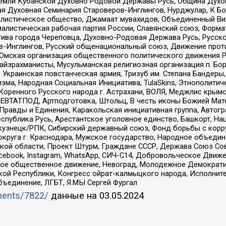
земли Кубанской Духовно Родовой Державы Русь, Община Духо
 Духовная Семинария Староверов-Инглингов, Нурджулар, К Бо
листическое общество, Джамаат мувахидов, Объединенный Вил
иалистическая рабочая партия России, Славянский союз, Форма
ива города Череповца, Духовно-Родовая Держава Русь, Русск
-Инглингов, Русский общенациональный союз, Движение против
 Омская организация общественного политического движения Р
йзрахманисты, Мусульманская религиозная организация п. Бо
краинская повстанческая армия, Тризуб им. Степана Бандеры, Бр
зма, Народная Социальная Инициатива, TulaSkins, Этнополитич
оренного Русского народа г. Астрахани, ВОЛЯ, Меджлис крымс
РЕВТАТПОД, Артподготовка, Штольц, В честь иконы Божией Мате
равды и Единения, Каракольская инициативная группа, Автогра
спублика Русь, Арестантское уголовное единство, Башкорт, Наци
окузнецк/РПК, Сибирский державный союз, Фонд борьбы с кор
округа г. Краснодара, Мужское государство, Народное объедин
ой области, Проект Штурм, Граждане СССР, Держава Союз Сов
Facebook, Instagram, WhatsApp, СИЧ-С14, Добровольческое Движ
ское общественное движение, Невоград, Молодежное Демократ
ой Республики, Конгресс ойрат-калмыцкого народа, Исполнит
бъединение, ЛГБТ, Я.МЫ Сергей Фургал
uments/7822/
данные на
03.05.2024