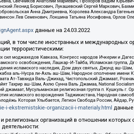
евна, Свечников Анатолий Мариевич, Прохоров Вадим Юрьевич
инский Леонид Борисович, Лукашевский Сергей Маркович, Бахм
Добровольская Анна Дмитриевна, Королева Александра Евгенье
евинсон Лев Семенович, Локшина Татьяна Иосифовна, Орлов Ол
ignAgent.aspx
данные на
24.03.2022
ций, в том числе иностранных и международных ор
ции террористическими:
ил моджахедов Кавказа, Конгресс народов Ичкерии и Дагеста
ламского освобождения, Лашкар-И-Тайба, Исламская группа, Дв
ения исламского наследия, Дом двух святых, Джунд аш-Шам, 
жабха аль-Нусра ли-Ахль аш-Шам, Народное ополчение имени К.
ата Ат-Тавхида Валь-Джихад, Чистопольский Джамаат, Рохнам
ят Тахрир аш-Шам, Ахлю Сунна Валь Джамаа, National Socialism
ий джамаат, Мусульманская религиозная группа п. Кушкуль г. 
ртия исламского возрождения Таджикистана, Народная самооб
олодёжь Которая Улыбается, Легион Свобода России, Айдар, Р
ie-i-ekstremistskie-organizacii-i-materialy.html
данные
и религиозных организаций в отношении которых 
 деятельности: