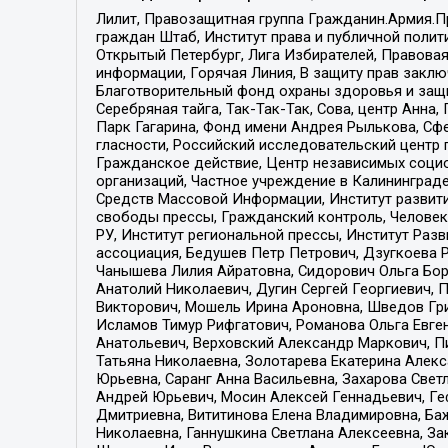
Лилит, Правозащитная группа Гражданин.Армия.П
граждан Штаб, Институт права и публичной поли
Открытый Петербург, Лига Избирателей, Правова
информации, Горячая Линия, В защиту прав закл
Благотворительный фонд охраны здоровья и защи
Серебряная тайга, Так-Так-Так, Сова, центр Анн
Парк Гагарина, Фонд имени Андрея Рылькова, Сф
гласности, Российский исследовательский центр 
Гражданское действие, Центр независимых соци
организаций, Частное учреждение в Калининград
Средств Массовой Информации, Институт развити
свободы прессы, Гражданский контроль, Человек
РУ, Институт региональной прессы, Институт Ра
ассоциация, Бедушев Петр Петрович, Дзугкоева 
Чанышева Лилия Айратовна, Сидорович Ольга Бори
Анатолий Николаевич, Дугин Сергей Георгиевич, 
Викторович, Мошель Ирина Ароновна, Шведов Гри
Исламов Тимур Рифгатович, Романова Ольга Евге
Анатольевич, Верховский Александр Маркович, П
Татьяна Николаевна, Золотарева Екатерина Алек
Юрьевна, Саранг Анна Васильевна, Захарова Свет
Андрей Юрьевич, Мосин Алексей Геннадьевич, Ге
Дмитриевна, Вититинова Елена Владимировна, Ба
Николаевна, Ганнушкина Светлана Алексеевна, За