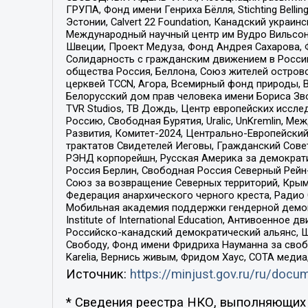
ГРУПА, Фонд имени Генриха Бёлля, Stichting Bellin
Эстонии, Calvert 22 Foundation, Канадский укра
Международный научный центр им Вудро Вильсона
Швеции, Проект Медуза, Фонд Андрея Сахарова, Ф
Солидарность с гражданским движением в России 
общества Россия, Беллона, Союз жителей острово
церквей TCCN, Агора, Всемирный фонд природы, B
Белорусский дом прав человека имени Бориса Зво
TVR Studios, ТВ Дождь, Центр европейских иссл
Россию, Свободная Бурятия, Uralic, UnKremlin, 
Развития, Комитет-2024, Центрально-Европейски
трактатов Свидетелей Иеговы, Гражданский Совет
РЭНД корпорейшн, Русская Америка за демократи
Россия Берлин, Свободная Россия Северный Рейн-В
Союз за возвращение Северных территорий, Крымско
Федерация анархического черного креста, Радио
Мобильная академия поддержки гендерной демократи
Institute of International Education, Антивоенн
Российско-канадский демократический альянс, 
Свободу, Фонд имени Фридриха Науманна за свобо
Karelia, Вернись живым, Фридом Хаус, СОТА меди
Источник:
https://minjust.gov.ru/ru/doc
* Сведения реестра НКО, выполняющих 