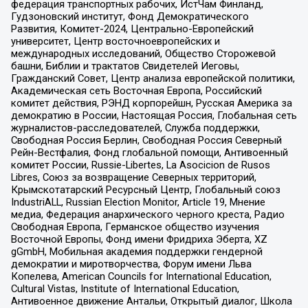
федерация транспортных рабочих, ИстЧам Финланд,
Гудзоновский институт, Фонд Демократического
Развития, Комитет-2024, Центрально-Европейский
университет, Центр восточноевропейских и
международных исследований, Общество Сторожевой
башни, Библии и трактатов Свидетелей Иеговы,
Гражданский Совет, Центр анализа европейской политики,
Академическая сеть Восточная Европа, Российский
комитет действия, РЭНД корпорейшн, Русская Америка за
демократию в России, Настоящая Россия, Глобальная сеть
журналистов-расследователей, Служба поддержки,
Свободная Россия Берлин, Свободная Россия Северный
Рейн-Вестфалия, Фонд глобальной помощи, Антивоенный
комитет России, Russie-Libertes, La Asocicion de Rusos
Libres, Союз за возвращение Северных территорий,
Крымскотатарский Ресурсный Центр, Глобальный союз
IndustriALL, Russian Election Monitor, Article 19, Мнение
медиа, Федерация анархического черного креста, Радио
Свободная Европа, Германское общество изучения
Восточной Европы, Фонд имени Фридриха Эберта, XZ
gGmbH, Мобильная академия поддержки гендерной
демократии и миротворчества, Форум имени Льва
Копелева, American Councils for International Education,
Cultural Vistas, Institute of International Education,
Антивоенное движение Антальи, Открытый диалог, Школа