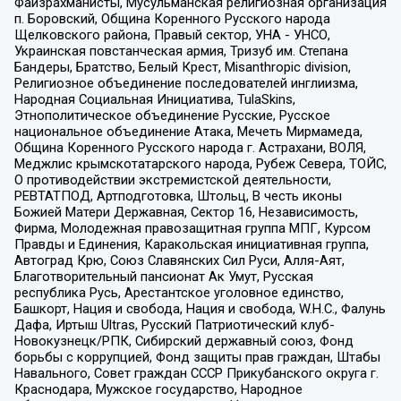
Файзрахманисты, Мусульманская религиозная организация
п. Боровский, Община Коренного Русского народа
Щелковского района, Правый сектор, УНА - УНСО,
Украинская повстанческая армия, Тризуб им. Степана
Бандеры, Братство, Белый Крест, Misanthropic division,
Религиозное объединение последователей инглиизма,
Народная Социальная Инициатива, TulaSkins,
Этнополитическое объединение Русские, Русское
национальное объединение Атака, Мечеть Мирмамеда,
Община Коренного Русского народа г. Астрахани, ВОЛЯ,
Меджлис крымскотатарского народа, Рубеж Севера, ТОЙС,
О противодействии экстремистской деятельности,
РЕВТАТПОД, Артподготовка, Штольц, В честь иконы
Божией Матери Державная, Сектор 16, Независимость,
Фирма, Молодежная правозащитная группа МПГ, Курсом
Правды и Единения, Каракольская инициативная группа,
Автоград Крю, Союз Славянских Сил Руси, Алля-Аят,
Благотворительный пансионат Ак Умут, Русская
республика Русь, Арестантское уголовное единство,
Башкорт, Нация и свобода, Нация и свобода, W.H.С., Фалунь
Дафа, Иртыш Ultras, Русский Патриотический клуб-
Новокузнецк/РПК, Сибирский державный союз, Фонд
борьбы с коррупцией, Фонд защиты прав граждан, Штабы
Навального, Совет граждан СССР Прикубанского округа г.
Краснодара, Мужское государство, Народное