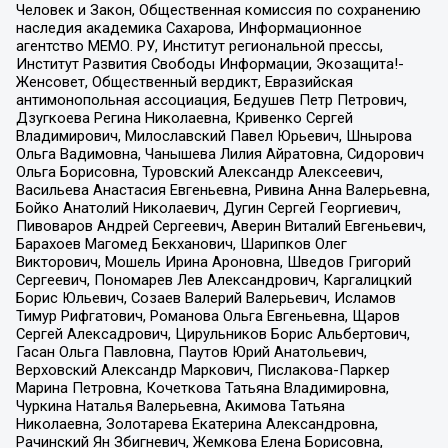
Человек и Закон, Общественная комиссия по сохранению
наследия академика Сахарова, Информационное
агентство МЕМО. РУ, Институт региональной прессы,
Институт Развития Свободы Информации, Экозащита!-
Женсовет, Общественный вердикт, Евразийская
антимонопольная ассоциация, Бедушев Петр Петрович,
Дзугкоева Регина Николаевна, Кривенко Сергей
Владимирович, Милославский Павел Юрьевич, Шнырова
Ольга Вадимовна, Чанышева Лилия Айратовна, Сидорович
Ольга Борисовна, Туровский Александр Алексеевич,
Васильева Анастасия Евгеньевна, Ривина Анна Валерьевна,
Бойко Анатолий Николаевич, Дугин Сергей Георгиевич,
Пивоваров Андрей Сергеевич, Аверин Виталий Евгеньевич,
Барахоев Магомед Бекханович, Шарипков Олег
Викторович, Мошель Ирина Ароновна, Шведов Григорий
Сергеевич, Пономарев Лев Александрович, Каргалицкий
Борис Юльевич, Созаев Валерий Валерьевич, Исламов
Тимур Рифгатович, Романова Ольга Евгеньевна, Щаров
Сергей Алексадрович, Цирульников Борис Альбертович,
Гасан Ольга Павловна, Паутов Юрий Анатольевич,
Верховский Александр Маркович, Пислакова-Паркер
Марина Петровна, Кочеткова Татьяна Владимировна,
Чуркина Наталья Валерьевна, Акимова Татьяна
Николаевна, Золотарева Екатерина Александровна,
Рачинский Ян Збигневич, Жемкова Елена Борисовна,