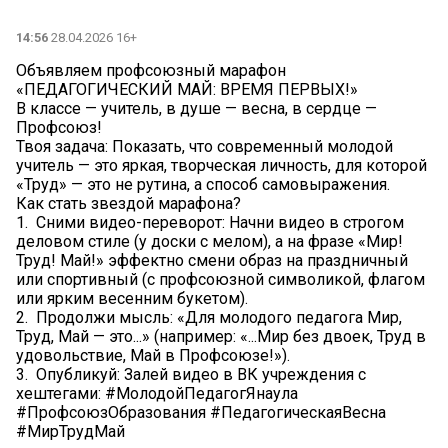
14:56
28.04.2026 16+
Объявляем профсоюзный марафон
«ПЕДАГОГИЧЕСКИЙ МАЙ: ВРЕМЯ ПЕРВЫХ!»
В классе — учитель, в душе — весна, в сердце —
Профсоюз!
Твоя задача: Показать, что современный молодой
учитель — это яркая, творческая личность, для которой
«Труд» — это не рутина, а способ самовыражения.
Как стать звездой марафона?
1. Сними видео-переворот: Начни видео в строгом
деловом стиле (у доски с мелом), а на фразе «Мир!
Труд! Май!» эффектно смени образ на праздничный
или спортивный (с профсоюзной символикой, флагом
или ярким весенним букетом).
2. Продолжи мысль: «Для молодого педагога Мир,
Труд, Май — это...» (например: «...Мир без двоек, Труд в
удовольствие, Май в Профсоюзе!»).
3. Опубликуй: Залей видео в ВК учреждения с
хештегами: #МолодойПедагогЯнаула
#ПрофсоюзОбразования #ПедагогическаяВесна
#МирТрудМай