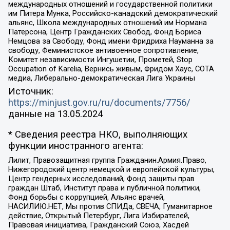
международных отношений и государственной политики
им Питера Мунка, Российско-канадский демократический
альянс, Школа международных отношений им Нормана
Патерсона, Центр Гражданских Свобод, Фонд Бориса
Немцова за Свободу, Фонд имени Фридриха Науманна за
свободу, Феминистское антивоенное сопротивление,
Комитет независимости Ингушетии, Прометей, Stop
Occupation of Karelia, Вернись живым, Фридом Хаус, СОТА
медиа, Либерально-демократическая Лига Украины
Источник:
https://minjust.gov.ru/ru/documents/7756/
данные на
13.05.2024
* Сведения реестра НКО, выполняющих
функции иностранного агента:
Лилит, Правозащитная группа Гражданин.Армия.Право,
Нижегородский центр немецкой и европейской культуры,
Центр гендерных исследований, Фонд защиты прав
граждан Штаб, Институт права и публичной политики,
Фонд борьбы с коррупцией, Альянс врачей,
НАСИЛИЮ.НЕТ, Мы против СПИДа, СВЕЧА, Гуманитарное
действие, Открытый Петербург, Лига Избирателей,
Правовая инициатива, Гражданский Союз, Хасдей