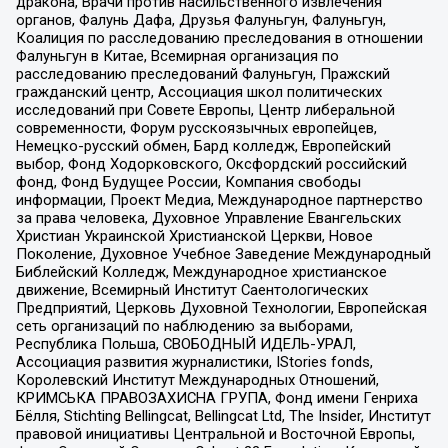
дракона, Врачи против насильственного извлечения
органов, Фалунь Дафа, Друзья Фалуньгун, Фалуньгун,
Коалиция по расследованию преследования в отношении
Фалуньгун в Китае, Всемирная организация по
расследованию преследований Фалуньгун, Пражский
гражданский центр, Ассоциация школ политических
исследований при Совете Европы, Центр либеральной
современности, Форум русскоязычных европейцев,
Немецко-русский обмен, Бард колледж, Европейский
выбор, Фонд Ходорковского, Оксфордский российский
фонд, Фонд Будущее России, Компания свободы
информации, Проект Медиа, Международное партнерство
за права человека, Духовное Управление Евангельских
Христиан Украинской Христианской Церкви, Новое
Поколение, Духовное Учебное Заведение Международный
Библейский Колледж, Международное христианское
движение, Всемирный Институт Саентологических
Предприятий, Церковь Духовной Технологии, Европейская
сеть организаций по наблюдению за выборами,
Республика Польша, СВОБОДНЫЙ ИДЕЛЬ-УРАЛ,
Ассоциация развития журналистики, IStories fonds,
Королевский Институт Международных Отношений,
КРИМСЬКА ПРАВОЗАХИСНА ГРУПА, Фонд имени Генриха
Бёлля, Stichting Bellingcat, Bellingcat Ltd, The Insider, Институт
правовой инициативы Центральной и Восточной Европы,