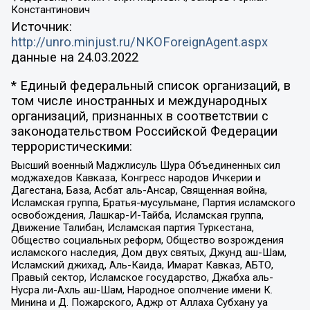
Константинович
Источник:
http://unro.minjust.ru/NKOForeignAgent.aspx
данные на
24.03.2022
* Единый федеральный список организаций, в
том числе иностранных и международных
организаций, признанных в соответствии с
законодательством Российской Федерации
террористическими:
Высший военный Маджлисуль Шура Объединенных сил
моджахедов Кавказа, Конгресс народов Ичкерии и
Дагестана, База, Асбат аль-Ансар, Священная война,
Исламская группа, Братья-мусульмане, Партия исламского
освобождения, Лашкар-И-Тайба, Исламская группа,
Движение Талибан, Исламская партия Туркестана,
Общество социальных реформ, Общество возрождения
исламского наследия, Дом двух святых, Джунд аш-Шам,
Исламский джихад, Аль-Каида, Имарат Кавказ, АБТО,
Правый сектор, Исламское государство, Джабха аль-
Нусра ли-Ахль аш-Шам, Народное ополчение имени К.
Минина и Д. Пожарского, Аджр от Аллаха Субхану уа