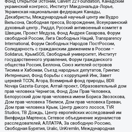
Фонд Открытой Эстонии, Calvert 22 Foundation, Канадский
украинский конгресс, Институт Макдональда-Лорье,
Украинская национальная федерация Канады,
Декабристы, Международный научный центр им Вудро
Вильсона, Свободная пресса, Возрождение, Всеукраинский
духовный центр , Риддл, Русский антивоенный комитет в
Швеции, Проект Медуза, Фонд Андрея Сахарова, Форум
свободной России, Лига Свободных Наций, Transparеncy
International, Форум Свободных Народов ПостРоссии,
Солидарность с гражданским движением в России –
Solidarus, КрымSOS, Свободный университет, Институт
государственного управления, Форум гражданского
общества Россия, Беллона, Союз жителей островов
Тисима и Хабомаи, Съезд народных депутатов, Гринпис
Интернешнл, Фонд борьбы с коррупцией Инк, Завет
церквей TCCN, Агора, Всемирный фонд природы, BDR
Novaja Gazeta-Europe, Алтай проект, Образовательный дом
прав человека Чернигов, Фонд Дом Прав Человека,
Белорусский дом прав человека имени Бориса Звозскова,
Дом прав человека Тбилиси, Дом прав человека Ереван,
Дом прав человека Крым, Центр дикого лосося, TVR
Studios, ТВ Дождь, Центр европейских исследований им
Вилфрида Мартенса, Сетевое объединение журналистов
расследователей, АЛЛАТРА, За свободную Россию,
Свободная Бурятия, Uralic, UnKremlin, Международная