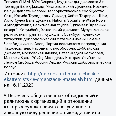
Тагьаля SHAM, АУМ Синрике, Муджахеды джамаата Ат-
Тавхида Валь-Джихад, Чистопольский Джамаат, Рохнамо
ба суи давлати исломи, Террористическое сообщество
Сеть, Катиба Таухид валь-Джихад, Хайят Тахрир аш-Шам,
Ахлю Сунна Валь Джамаа, National Socialism/White Power,
Артподготовка, Религиозная группа “Джамаат “Красный
пахарь”, Колумбайн, Хатлонский джамаат, Мусульманская
религиозная группа п. Кушкуль г. Оренбург, Крымско-
татарский добровольческий батальон имени Номана
Челебиджихана, Азов, Партия исламского возрождения
Таджикистана, Народная самооборона, Дуббайский
джамаат, московская ячейка, Батал-Хаджи Белхороев,
Маньяки Культ Убийц, Молодёжь Которая Улыбается,
Легион Свобода России, Айдар, Русский добровольческий
корпус
Источник:
http://nac.gov.ru/terroristicheskie-i-
ekstremistskie-organizacii-i-materialy.html
данные
на
16.11.2023
* Перечень общественных объединений и
религиозных организаций в отношении
которых судом принято вступившее в
законную силу решение о ликвидации или