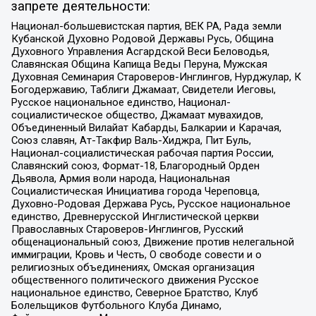
запрете деятельности:
Национал-большевистская партия, ВЕК РА, Рада земли
Кубанской Духовно Родовой Державы Русь, Община
Духовного Управления Асгардской Веси Беловодья,
Славянская Община Капища Веды Перуна, Мужская
Духовная Семинария Староверов-Инглингов, Нурджулар, К
Богодержавию, Таблиги Джамаат, Свидетели Иеговы,
Русское национальное единство, Национал-
социалистическое общество, Джамаат мувахидов,
Объединенный Вилайат Кабарды, Балкарии и Карачая,
Союз славян, Ат-Такфир Валь-Хиджра, Пит Буль,
Национал-социалистическая рабочая партия России,
Славянский союз, Формат-18, Благородный Орден
Дьявола, Армия воли народа, Национальная
Социалистическая Инициатива города Череповца,
Духовно-Родовая Держава Русь, Русское национальное
единство, Древнерусской Инглистической церкви
Православных Староверов-Инглингов, Русский
общенациональный союз, Движение против нелегальной
иммиграции, Кровь и Честь, О свободе совести и о
религиозных объединениях, Омская организация
общественного политического движения Русское
национальное единство, Северное Братство, Клуб
Болельщиков Футбольного Клуба Динамо,