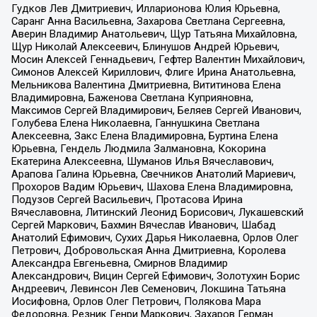
Гудков Лев Дмитриевич, Илларионова Юлия Юрьевна,
Саранг Анна Васильевна, Захарова Светлана Сергеевна,
Аверин Владимир Анатольевич, Щур Татьяна Михайловна,
Щур Николай Алексеевич, Блинушов Андрей Юрьевич,
Мосин Алексей Геннадьевич, Гефтер Валентин Михайлович,
Симонов Алексей Кириллович, Флиге Ирина Анатольевна,
Мельникова Валентина Дмитриевна, Вититинова Елена
Владимировна, Баженова Светлана Куприяновна,
Максимов Сергей Владимирович, Беляев Сергей Иванович,
Голубева Елена Николаевна, Ганнушкина Светлана
Алексеевна, Закс Елена Владимировна, Буртина Елена
Юрьевна, Гендель Людмила Залмановна, Кокорина
Екатерина Алексеевна, Шуманов Илья Вячеславович,
Арапова Галина Юрьевна, Свечников Анатолий Мариевич,
Прохоров Вадим Юрьевич, Шахова Елена Владимировна,
Подузов Сергей Васильевич, Протасова Ирина
Вячеславовна, Литинский Леонид Борисович, Лукашевский
Сергей Маркович, Бахмин Вячеслав Иванович, Шабад
Анатолий Ефимович, Сухих Дарья Николаевна, Орлов Олег
Петрович, Добровольская Анна Дмитриевна, Королева
Александра Евгеньевна, Смирнов Владимир
Александрович, Вицин Сергей Ефимович, Золотухин Борис
Андреевич, Левинсон Лев Семенович, Локшина Татьяна
Иосифовна, Орлов Олег Петрович, Полякова Мара
Федоровна, Резник Генри Маркович, Захаров Герман