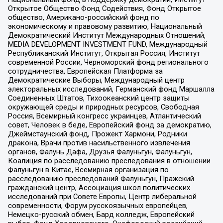
Открытое Общество Фонд Содействия, Фонд Открытое
общество, Американо-российский фонд по
экономическому и правовому развитию, Национальный
Демократический Институт Международных Отношений,
MEDIA DEVELOPMENT INVESTMENT FUND, Международный
Республиканский Институт, Открытая Россия, Институт
современной России, Черноморский фонд регионального
сотрудничества, Европейская Платформа за
Демократические Выборы, Международный центр
электоральных исследований, Германский фонд Маршалла
Соединенных Штатов, Тихоокеанский центр защиты
окружающей среды и природных ресурсов, Свободная
Россия, Всемирный конгресс украинцев, Атлантический
совет, Человек в беде, Европейский фонд за демократию,
Джеймстаунский фонд, Прожект Хармони, Родники
дракона, Врачи против насильственного извлечения
органов, Фалунь Дафа, Друзья Фалуньгун, Фалуньгун,
Коалиция по расследованию преследования в отношении
Фалуньгун в Китае, Всемирная организация по
расследованию преследований Фалуньгун, Пражский
гражданский центр, Ассоциация школ политических
исследований при Совете Европы, Центр либеральной
современности, Форум русскоязычных европейцев,
Немецко-русский обмен, Бард колледж, Европейский