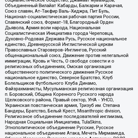
Объединенный Вилайат Кабарды, Балкарии и Карачая,
Союз славян, Ат-Такфир Валь-Хиджра, Пит Буль,
Национал-социалистическая рабочая партия России,
Славянский союз, Формат-18, Благородный Орден
Дьявола, Армия воли народа, Национальная
Социалистическая Инициатива города Череповца,
Духовно-Родовая Держава Русь, Русское национальное
единство, Древнерусской Инглистической церкви
Православных Староверов-Инглингов, Русский
общенациональный союз, Движение против нелегальной
иммиграции, Кровь и Честь, О свободе совести и о
религиозных объединениях, Омская организация
общественного политического движения Русское
национальное единство, Северное Братство, Клуб
Болельщиков Футбольного Клуба Динамо,
Файзрахманисты, Мусульманская религиозная организация
п. Боровский, Община Коренного Русского народа
Щелковского района, Правый сектор, УНА - УНСО,
Украинская повстанческая армия, Тризуб им. Степана
Бандеры, Братство, Белый Крест, Misanthropic division,
Религиозное объединение последователей инглиизма,
Народная Социальная Инициатива, TulaSkins,
Этнополитическое объединение Русские, Русское
национальное объединение Атака, Мечеть Мирмамеда,