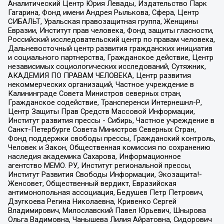
Аналитический Центр Юрия Левады, Издательство Парк
Гагарина, Фонд имени Андрея Рылькова, Сфера, Центр
СИБАЛЬТ, Уральская правозащитная группа, Женщины
Евразии, Институт прав человека, Фонд защиты гласности,
Российский исследовательский центр по правам человека,
Дальневосточный центр развития гражданских инициатив
и социального партнерства, Гражданское действие, Центр
независимых социологических исследований, Сутяжник,
АКАДЕМИЯ ПО ПРАВАМ ЧЕЛОВЕКА, Центр развития
некоммерческих организаций, Частное учреждение в
Калининграде Совета Министров северных стран,
Гражданское содействие, Трансперенси Интернешнл-Р,
Центр Защиты Прав Средств Массовой Информации,
Институт развития прессы - Сибирь, Частное учреждение в
Санкт-Петербурге Совета Министров Северных Стран,
Фонд поддержки свободы прессы, Гражданский контроль,
Человек и Закон, Общественная комиссия по сохранению
наследия академика Сахарова, Информационное
агентство МЕМО. РУ, Институт региональной прессы,
Институт Развития Свободы Информации, Экозащита!-
Женсовет, Общественный вердикт, Евразийская
антимонопольная ассоциация, Бедушев Петр Петрович,
Дзугкоева Регина Николаевна, Кривенко Сергей
Владимирович, Милославский Павел Юрьевич, Шнырова
Ольга Вадимовна, Чанышева Лилия Айратовна, Сидорович