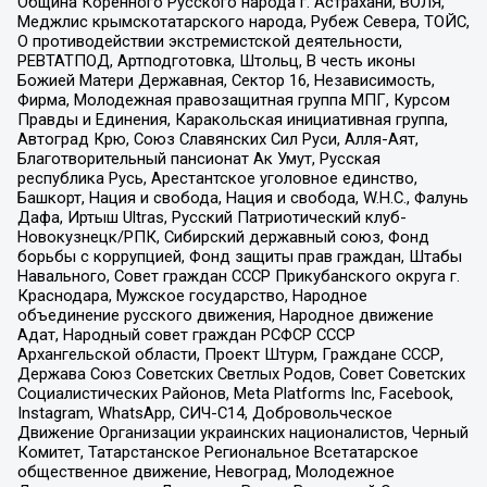
Община Коренного Русского народа г. Астрахани, ВОЛЯ,
Меджлис крымскотатарского народа, Рубеж Севера, ТОЙС,
О противодействии экстремистской деятельности,
РЕВТАТПОД, Артподготовка, Штольц, В честь иконы
Божией Матери Державная, Сектор 16, Независимость,
Фирма, Молодежная правозащитная группа МПГ, Курсом
Правды и Единения, Каракольская инициативная группа,
Автоград Крю, Союз Славянских Сил Руси, Алля-Аят,
Благотворительный пансионат Ак Умут, Русская
республика Русь, Арестантское уголовное единство,
Башкорт, Нация и свобода, Нация и свобода, W.H.С., Фалунь
Дафа, Иртыш Ultras, Русский Патриотический клуб-
Новокузнецк/РПК, Сибирский державный союз, Фонд
борьбы с коррупцией, Фонд защиты прав граждан, Штабы
Навального, Совет граждан СССР Прикубанского округа г.
Краснодара, Мужское государство, Народное
объединение русского движения, Народное движение
Адат, Народный совет граждан РСФСР СССР
Архангельской области, Проект Штурм, Граждане СССР,
Держава Союз Советских Светлых Родов, Совет Советских
Социалистических Районов, Meta Platforms Inc, Facebook,
Instagram, WhatsApp, СИЧ-С14, Добровольческое
Движение Организации украинских националистов, Черный
Комитет, Татарстанское Региональное Всетатарское
общественное движение, Невоград, Молодежное