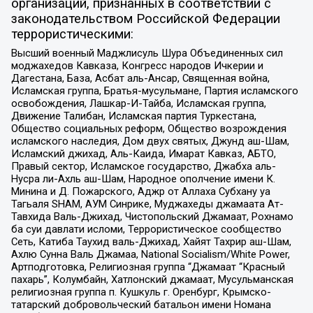
организаций, признанных в соответствии с
законодательством Российской Федерации
террористическими:
Высший военный Маджлисуль Шура Объединенных сил
моджахедов Кавказа, Конгресс народов Ичкерии и
Дагестана, База, Асбат аль-Ансар, Священная война,
Исламская группа, Братья-мусульмане, Партия исламского
освобождения, Лашкар-И-Тайба, Исламская группа,
Движение Талибан, Исламская партия Туркестана,
Общество социальных реформ, Общество возрождения
исламского наследия, Дом двух святых, Джунд аш-Шам,
Исламский джихад, Аль-Каида, Имарат Кавказ, АБТО,
Правый сектор, Исламское государство, Джабха аль-
Нусра ли-Ахль аш-Шам, Народное ополчение имени К.
Минина и Д. Пожарского, Аджр от Аллаха Субхану уа
Тагьаля SHAM, АУМ Синрике, Муджахеды джамаата Ат-
Тавхида Валь-Джихад, Чистопольский Джамаат, Рохнамо
ба суи давлати исломи, Террористическое сообщество
Сеть, Катиба Таухид валь-Джихад, Хайят Тахрир аш-Шам,
Ахлю Сунна Валь Джамаа, National Socialism/White Power,
Артподготовка, Религиозная группа “Джамаат “Красный
пахарь”, Колумбайн, Хатлонский джамаат, Мусульманская
религиозная группа п. Кушкуль г. Оренбург, Крымско-
татарский добровольческий батальон имени Номана