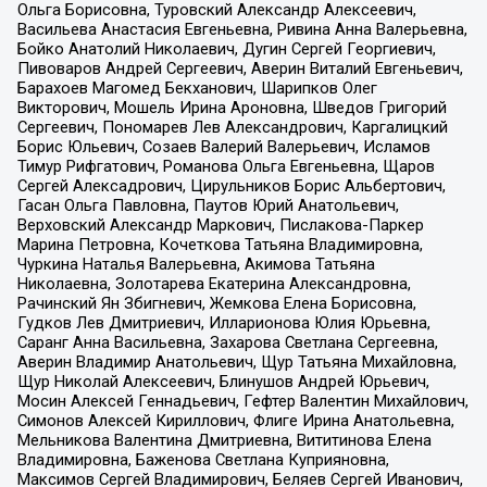
Ольга Борисовна, Туровский Александр Алексеевич,
Васильева Анастасия Евгеньевна, Ривина Анна Валерьевна,
Бойко Анатолий Николаевич, Дугин Сергей Георгиевич,
Пивоваров Андрей Сергеевич, Аверин Виталий Евгеньевич,
Барахоев Магомед Бекханович, Шарипков Олег
Викторович, Мошель Ирина Ароновна, Шведов Григорий
Сергеевич, Пономарев Лев Александрович, Каргалицкий
Борис Юльевич, Созаев Валерий Валерьевич, Исламов
Тимур Рифгатович, Романова Ольга Евгеньевна, Щаров
Сергей Алексадрович, Цирульников Борис Альбертович,
Гасан Ольга Павловна, Паутов Юрий Анатольевич,
Верховский Александр Маркович, Пислакова-Паркер
Марина Петровна, Кочеткова Татьяна Владимировна,
Чуркина Наталья Валерьевна, Акимова Татьяна
Николаевна, Золотарева Екатерина Александровна,
Рачинский Ян Збигневич, Жемкова Елена Борисовна,
Гудков Лев Дмитриевич, Илларионова Юлия Юрьевна,
Саранг Анна Васильевна, Захарова Светлана Сергеевна,
Аверин Владимир Анатольевич, Щур Татьяна Михайловна,
Щур Николай Алексеевич, Блинушов Андрей Юрьевич,
Мосин Алексей Геннадьевич, Гефтер Валентин Михайлович,
Симонов Алексей Кириллович, Флиге Ирина Анатольевна,
Мельникова Валентина Дмитриевна, Вититинова Елена
Владимировна, Баженова Светлана Куприяновна,
Максимов Сергей Владимирович, Беляев Сергей Иванович,