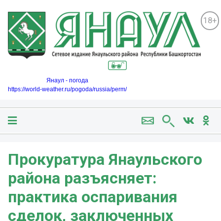
18+
Янаул - погода
https://world-weather.ru/pogoda/russia/perm/
Прокуратура Янаульского
района разъясняет:
практика оспаривания
сделок, заключенных