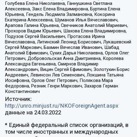
Голубева Елена Николаевна, Ганнушкина Светлана
Алексеевна, Закс Елена Владимировна, Буртина Елена
Юрьевна, Гендель Людмила Залмановна, Кокорина
Екатерина Алексеевна, Шуманов Илья Вячеславович,
Арапова Галина Юрьевна, Свечников Анатолий Мариевич,
Прохоров Вадим Юрьевич, Шахова Елена Владимировна,
Подузов Сергей Васильевич, Протасова Ирина
Вячеславовна, Литинский Леонид Борисович, Лукашевский
Сергей Маркович, Бахмин Вячеслав Иванович, Шабад
Анатолий Ефимович, Сухих Дарья Николаевна, Орлов Олег
Петрович, Добровольская Анна Дмитриевна, Королева
Александра Евгеньевна, Смирнов Владимир
Александрович, Вицин Сергей Ефимович, Золотухин Борис
Андреевич, Левинсон Лев Семенович, Локшина Татьяна
Иосифовна, Орлов Олег Петрович, Полякова Мара
Федоровна, Резник Генри Маркович, Захаров Герман
Константинович
Источник:
http://unro.minjust.ru/NKOForeignAgent.aspx
данные на
24.03.2022
* Единый федеральный список организаций, в
том числе иностранных и международных