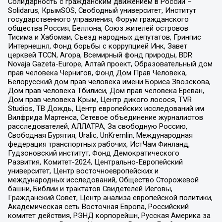
Солидарность с гражданским движением в России –
Solidarus, КрымSOS, Свободный университет, Институт
государственного управления, Форум гражданского
общества Россия, Беллона, Союз жителей островов
Тисима и Хабомаи, Съезд народных депутатов, Гринпис
Интернешнл, Фонд борьбы с коррупцией Инк, Завет
церквей TCCN, Агора, Всемирный фонд природы, BDR
Novaja Gazeta-Europe, Алтай проект, Образовательный дом
прав человека Чернигов, Фонд Дом Прав Человека,
Белорусский дом прав человека имени Бориса Звозскова,
Дом прав человека Тбилиси, Дом прав человека Ереван,
Дом прав человека Крым, Центр дикого лосося, TVR
Studios, ТВ Дождь, Центр европейских исследований им
Вилфрида Мартенса, Сетевое объединение журналистов
расследователей, АЛЛАТРА, За свободную Россию,
Свободная Бурятия, Uralic, UnKremlin, Международная
федерация транспортных рабочих, ИстЧам Финланд,
Гудзоновский институт, Фонд Демократического
Развития, Комитет-2024, Центрально-Европейский
университет, Центр восточноевропейских и
международных исследований, Общество Сторожевой
башни, Библии и трактатов Свидетелей Иеговы,
Гражданский Совет, Центр анализа европейской политики,
Академическая сеть Восточная Европа, Российский
комитет действия, РЭНД корпорейшн, Русская Америка за