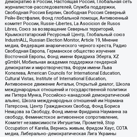
демократию в России, Настоящая Россия, Глобальная сеть
журналистов-расследователей, Служба поддержки,
Свободная Россия Берлин, Свободная Россия Северный
Рейн-Вестфалия, Фонд глобальной помощи, Антивоенный
комитет России, Russie-Libertes, La Asocicion de Rusos
Libres, Союз за возвращение Северных территорий,
Крымскотатарский Ресурсный Центр, Глобальный союз
IndustriALL, Russian Election Monitor, Article 19, Мнение
медиа, Федерация анархического черного креста, Радио
Свободная Европа, Германское общество изучения
Восточной Европы, Фонд имени Фридриха Эберта, XZ
gGmbH, Мобильная академия поддержки гендерной
демократии и миротворчества, Форум имени Льва
Копелева, American Councils for International Education,
Cultural Vistas, Institute of International Education,
Антивоенное движение Антальи, Открытый диалог, Школа
международных отношений и государственной политики
им Питера Мунка, Российско-канадский демократический
альянс, Школа международных отношений им Нормана
Патерсона, Центр Гражданских Свобод, Фонд Бориса
Немцова за Свободу, Фонд имени Фридриха Науманна за
свободу, Феминистское антивоенное сопротивление,
Комитет независимости Ингушетии, Прометей, Stop
Occupation of Karelia, Вернись живым, Фридом Хаус, СОТА
медиа, Либерально-демократическая Лига Украины