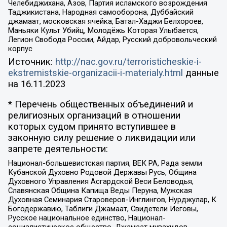
Челебиджихана, Азов, Партия исламского возрождения
Таджикистана, Народная самооборона, Дуббайский
джамаат, московская ячейка, Батал-Хаджи Белхороев,
Маньяки Культ Убийц, Молодёжь Которая Улыбается,
Легион Свобода России, Айдар, Русский добровольческий
корпус
Источник:
http://nac.gov.ru/terroristicheskie-i-
ekstremistskie-organizacii-i-materialy.html
данные
на
16.11.2023
* Перечень общественных объединений и
религиозных организаций в отношении
которых судом принято вступившее в
законную силу решение о ликвидации или
запрете деятельности:
Национал-большевистская партия, ВЕК РА, Рада земли
Кубанской Духовно Родовой Державы Русь, Община
Духовного Управления Асгардской Веси Беловодья,
Славянская Община Капища Веды Перуна, Мужская
Духовная Семинария Староверов-Инглингов, Нурджулар, К
Богодержавию, Таблиги Джамаат, Свидетели Иеговы,
Русское национальное единство, Национал-
социалистическое общество, Джамаат мувахидов,