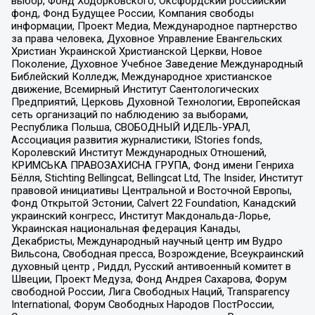
выбор, Фонд Ходорковского, Оксфордский российский
фонд, Фонд Будущее России, Компания свободы
информации, Проект Медиа, Международное партнерство
за права человека, Духовное Управление Евангельских
Христиан Украинской Христианской Церкви, Новое
Поколение, Духовное Учебное Заведение Международный
Библейский Колледж, Международное христианское
движение, Всемирный Институт Саентологических
Предприятий, Церковь Духовной Технологии, Европейская
сеть организаций по наблюдению за выборами,
Республика Польша, СВОБОДНЫЙ ИДЕЛЬ-УРАЛ,
Ассоциация развития журналистики, IStories fonds,
Королевский Институт Международных Отношений,
КРИМСЬКА ПРАВОЗАХИСНА ГРУПА, Фонд имени Генриха
Бёлля, Stichting Bellingcat, Bellingcat Ltd, The Insider, Институт
правовой инициативы Центральной и Восточной Европы,
Фонд Открытой Эстонии, Calvert 22 Foundation, Канадский
украинский конгресс, Институт Макдональда-Лорье,
Украинская национальная федерация Канады,
Декабристы, Международный научный центр им Вудро
Вильсона, Свободная пресса, Возрождение, Всеукраинский
духовный центр , Риддл, Русский антивоенный комитет в
Швеции, Проект Медуза, Фонд Андрея Сахарова, Форум
свободной России, Лига Свободных Наций, Transparеncy
International, Форум Свободных Народов ПостРоссии,