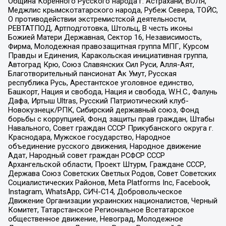
Община Коренного Русского народа г. Астрахани, ВОЛЯ,
Меджлис крымскотатарского народа, Рубеж Севера, ТОЙС,
О противодействии экстремистской деятельности,
РЕВТАТПОД, Артподготовка, Штольц, В честь иконы
Божией Матери Державная, Сектор 16, Независимость,
Фирма, Молодежная правозащитная группа МПГ, Курсом
Правды и Единения, Каракольская инициативная группа,
Автоград Крю, Союз Славянских Сил Руси, Алля-Аят,
Благотворительный пансионат Ак Умут, Русская
республика Русь, Арестантское уголовное единство,
Башкорт, Нация и свобода, Нация и свобода, W.H.С., Фалунь
Дафа, Иртыш Ultras, Русский Патриотический клуб-
Новокузнецк/РПК, Сибирский державный союз, Фонд
борьбы с коррупцией, Фонд защиты прав граждан, Штабы
Навального, Совет граждан СССР Прикубанского округа г.
Краснодара, Мужское государство, Народное
объединение русского движения, Народное движение
Адат, Народный совет граждан РСФСР СССР
Архангельской области, Проект Штурм, Граждане СССР,
Держава Союз Советских Светлых Родов, Совет Советских
Социалистических Районов, Meta Platforms Inc, Facebook,
Instagram, WhatsApp, СИЧ-С14, Добровольческое
Движение Организации украинских националистов, Черный
Комитет, Татарстанское Региональное Всетатарское
общественное движение, Невоград, Молодежное