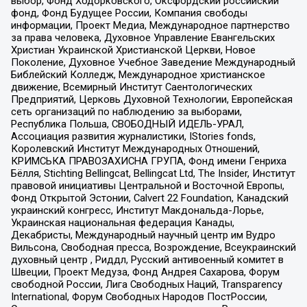
выбор, Фонд Ходорковского, Оксфордский российский
фонд, Фонд Будущее России, Компания свободы
информации, Проект Медиа, Международное партнерство
за права человека, Духовное Управление Евангельских
Христиан Украинской Христианской Церкви, Новое
Поколение, Духовное Учебное Заведение Международный
Библейский Колледж, Международное христианское
движение, Всемирный Институт Саентологических
Предприятий, Церковь Духовной Технологии, Европейская
сеть организаций по наблюдению за выборами,
Республика Польша, СВОБОДНЫЙ ИДЕЛЬ-УРАЛ,
Ассоциация развития журналистики, IStories fonds,
Королевский Институт Международных Отношений,
КРИМСЬКА ПРАВОЗАХИСНА ГРУПА, Фонд имени Генриха
Бёлля, Stichting Bellingcat, Bellingcat Ltd, The Insider, Институт
правовой инициативы Центральной и Восточной Европы,
Фонд Открытой Эстонии, Calvert 22 Foundation, Канадский
украинский конгресс, Институт Макдональда-Лорье,
Украинская национальная федерация Канады,
Декабристы, Международный научный центр им Вудро
Вильсона, Свободная пресса, Возрождение, Всеукраинский
духовный центр , Риддл, Русский антивоенный комитет в
Швеции, Проект Медуза, Фонд Андрея Сахарова, Форум
свободной России, Лига Свободных Наций, Transparеncy
International, Форум Свободных Народов ПостРоссии,