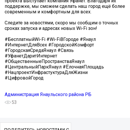
проекта выступает компания Уфанет. Благодаря их
поддержке, мы сможем сделать наш город ещё более
современным и комфортным для всех.
Следите за новостями, скоро мы сообщим о точных
сроках запуска и адресах новых Wi-Fi зон!
#БесплатныйWi-Fi #Wi-FiВГороде #Янаул
#ИнтернетДляВсех #ГородскойКомфорт
#ГородскаяСредаЯнаул #Связь
#УфанетДаритИнтернет
#ОбщественныеПространстваЯнаул
#ЦентральныйПаркЯнаул #ЁлочнаяПлощадь
#НацпроектИнфрастуктураДляЖизни
#ЦифровойГород
Администрация Янаульского района РБ
53