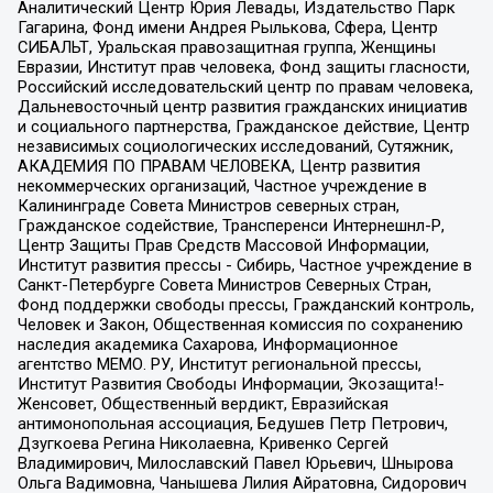
Аналитический Центр Юрия Левады, Издательство Парк
Гагарина, Фонд имени Андрея Рылькова, Сфера, Центр
СИБАЛЬТ, Уральская правозащитная группа, Женщины
Евразии, Институт прав человека, Фонд защиты гласности,
Российский исследовательский центр по правам человека,
Дальневосточный центр развития гражданских инициатив
и социального партнерства, Гражданское действие, Центр
независимых социологических исследований, Сутяжник,
АКАДЕМИЯ ПО ПРАВАМ ЧЕЛОВЕКА, Центр развития
некоммерческих организаций, Частное учреждение в
Калининграде Совета Министров северных стран,
Гражданское содействие, Трансперенси Интернешнл-Р,
Центр Защиты Прав Средств Массовой Информации,
Институт развития прессы - Сибирь, Частное учреждение в
Санкт-Петербурге Совета Министров Северных Стран,
Фонд поддержки свободы прессы, Гражданский контроль,
Человек и Закон, Общественная комиссия по сохранению
наследия академика Сахарова, Информационное
агентство МЕМО. РУ, Институт региональной прессы,
Институт Развития Свободы Информации, Экозащита!-
Женсовет, Общественный вердикт, Евразийская
антимонопольная ассоциация, Бедушев Петр Петрович,
Дзугкоева Регина Николаевна, Кривенко Сергей
Владимирович, Милославский Павел Юрьевич, Шнырова
Ольга Вадимовна, Чанышева Лилия Айратовна, Сидорович