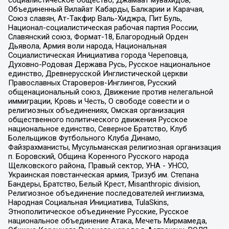
Объединенный Вилайат Кабарды, Балкарии и Карачая,
Союз славян, Ат-Такфир Валь-Хиджра, Пит Буль,
Национал-социалистическая рабочая партия России,
Славянский союз, Формат-18, Благородный Орден
Дьявола, Армия воли народа, Национальная
Социалистическая Инициатива города Череповца,
Духовно-Родовая Держава Русь, Русское национальное
единство, Древнерусской Инглистической церкви
Православных Староверов-Инглингов, Русский
общенациональный союз, Движение против нелегальной
иммиграции, Кровь и Честь, О свободе совести и о
религиозных объединениях, Омская организация
общественного политического движения Русское
национальное единство, Северное Братство, Клуб
Болельщиков Футбольного Клуба Динамо,
Файзрахманисты, Мусульманская религиозная организация
п. Боровский, Община Коренного Русского народа
Щелковского района, Правый сектор, УНА - УНСО,
Украинская повстанческая армия, Тризуб им. Степана
Бандеры, Братство, Белый Крест, Misanthropic division,
Религиозное объединение последователей инглиизма,
Народная Социальная Инициатива, TulaSkins,
Этнополитическое объединение Русские, Русское
национальное объединение Атака, Мечеть Мирмамеда,