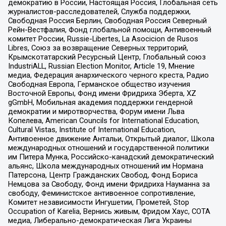
демократию в России, Настоящая Россия, Глобальная сеть
журналистов-расследователей, Служба поддержки,
Свободная Россия Берлин, Свободная Россия Северный
Рейн-Вестфалия, Фонд глобальной помощи, Антивоенный
комитет России, Russie-Libertes, La Asocicion de Rusos
Libres, Союз за возвращение Северных территорий,
Крымскотатарский Ресурсный Центр, Глобальный союз
IndustriALL, Russian Election Monitor, Article 19, Мнение
медиа, Федерация анархического черного креста, Радио
Свободная Европа, Германское общество изучения
Восточной Европы, Фонд имени Фридриха Эберта, XZ
gGmbH, Мобильная академия поддержки гендерной
демократии и миротворчества, Форум имени Льва
Копелева, American Councils for International Education,
Cultural Vistas, Institute of International Education,
Антивоенное движение Антальи, Открытый диалог, Школа
международных отношений и государственной политики
им Питера Мунка, Российско-канадский демократический
альянс, Школа международных отношений им Нормана
Патерсона, Центр Гражданских Свобод, Фонд Бориса
Немцова за Свободу, Фонд имени Фридриха Науманна за
свободу, Феминистское антивоенное сопротивление,
Комитет независимости Ингушетии, Прометей, Stop
Occupation of Karelia, Вернись живым, Фридом Хаус, СОТА
медиа, Либерально-демократическая Лига Украины