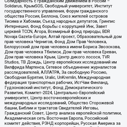
Солидарность с гражданским движением в России –
Solidarus, КрымSOS, Свободный университет, Институт
государственного управления, Форум гражданского
общества Россия, Беллона, Союз жителей островов
Тисима и Хабомаи, Съезд народных депутатов, Гринпис
Интернешнл, Фонд борьбы с коррупцией Инк, Завет
церквей TCCN, Агора, Всемирный фонд природы, BDR
Novaja Gazeta-Europe, Алтай проект, Образовательный дом
прав человека Чернигов, Фонд Дом Прав Человека,
Белорусский дом прав человека имени Бориса Звозскова,
Дом прав человека Тбилиси, Дом прав человека Ереван,
Дом прав человека Крым, Центр дикого лосося, TVR
Studios, ТВ Дождь, Центр европейских исследований им
Вилфрида Мартенса, Сетевое объединение журналистов
расследователей, АЛЛАТРА, За свободную Россию,
Свободная Бурятия, Uralic, UnKremlin, Международная
федерация транспортных рабочих, ИстЧам Финланд,
Гудзоновский институт, Фонд Демократического
Развития, Комитет-2024, Центрально-Европейский
университет, Центр восточноевропейских и
международных исследований, Общество Сторожевой
башни, Библии и трактатов Свидетелей Иеговы,
Гражданский Совет, Центр анализа европейской политики,
Академическая сеть Восточная Европа, Российский
комитет действия, РЭНД корпорейшн, Русская Америка за