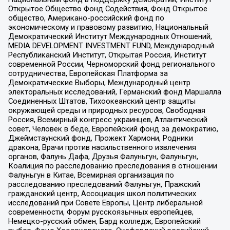
Открытое Общество Фонд Содействия, Фонд Открытое
общество, Американо-российский фонд по
экономическому и правовому развитию, Национальный
Демократический Институт Международных Отношений,
MEDIA DEVELOPMENT INVESTMENT FUND, Международный
Республиканский Институт, Открытая Россия, Институт
современной России, Черноморский фонд регионального
сотрудничества, Европейская Платформа за
Демократические Выборы, Международный центр
электоральных исследований, Германский фонд Маршалла
Соединенных Штатов, Тихоокеанский центр защиты
окружающей среды и природных ресурсов, Свободная
Россия, Всемирный конгресс украинцев, Атлантический
совет, Человек в беде, Европейский фонд за демократию,
Джеймстаунский фонд, Прожект Хармони, Родники
дракона, Врачи против насильственного извлечения
органов, Фалунь Дафа, Друзья Фалуньгун, Фалуньгун,
Коалиция по расследованию преследования в отношении
Фалуньгун в Китае, Всемирная организация по
расследованию преследований Фалуньгун, Пражский
гражданский центр, Ассоциация школ политических
исследований при Совете Европы, Центр либеральной
современности, Форум русскоязычных европейцев,
Немецко-русский обмен, Бард колледж, Европейский