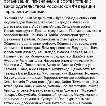
организаций, признанных в соответствии с
законодательством Российской Федерации
террористическими:
Высший военный Маджлисуль Шура Объединенных сил
моджахедов Кавказа, Конгресс народов Ичкерии и
Дагестана, База, Асбат аль-Ансар, Священная война,
Исламская группа, Братья-мусульмане, Партия исламского
освобождения, Лашкар-И-Тайба, Исламская группа,
Движение Талибан, Исламская партия Туркестана,
Общество социальных реформ, Общество возрождения
исламского наследия, Дом двух святых, Джунд аш-Шам,
Исламский джихад, Аль-Каида, Имарат Кавказ, АБТО,
Правый сектор, Исламское государство, Джабха аль-
Нусра ли-Ахль аш-Шам, Народное ополчение имени К.
Минина и Д. Пожарского, Аджр от Аллаха Субхану уа
Тагьаля SHAM, АУМ Синрике, Муджахеды джамаата Ат-
Тавхида Валь-Джихад, Чистопольский Джамаат, Рохнамо
ба суи давлати исломи, Террористическое сообщество
Сеть, Катиба Таухид валь-Джихад, Хайят Тахрир аш-Шам,
Ахлю Сунна Валь Джамаа, National Socialism/White Power,
Артподготовка, Религиозная группа “Джамаат “Красный
пахарь”, Колумбайн, Хатлонский джамаат, Мусульманская
религиозная группа п. Кушкуль г. Оренбург, Крымско-
татарский добровольческий батальон имени Номана