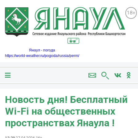
18+
Янаул - погода
https://world-weather.ru/pogoda/russia/perm/
Новость дня! Бесплатный
Wi-Fi на общественных
пространствах Янаула !
12:29
27.04.2026 16+