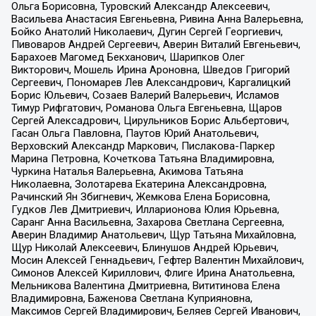
Ольга Борисовна, Туровский Александр Алексеевич,
Васильева Анастасия Евгеньевна, Ривина Анна Валерьевна,
Бойко Анатолий Николаевич, Дугин Сергей Георгиевич,
Пивоваров Андрей Сергеевич, Аверин Виталий Евгеньевич,
Барахоев Магомед Бекханович, Шарипков Олег
Викторович, Мошель Ирина Ароновна, Шведов Григорий
Сергеевич, Пономарев Лев Александрович, Каргалицкий
Борис Юльевич, Созаев Валерий Валерьевич, Исламов
Тимур Рифгатович, Романова Ольга Евгеньевна, Щаров
Сергей Алексадрович, Цирульников Борис Альбертович,
Гасан Ольга Павловна, Паутов Юрий Анатольевич,
Верховский Александр Маркович, Пислакова-Паркер
Марина Петровна, Кочеткова Татьяна Владимировна,
Чуркина Наталья Валерьевна, Акимова Татьяна
Николаевна, Золотарева Екатерина Александровна,
Рачинский Ян Збигневич, Жемкова Елена Борисовна,
Гудков Лев Дмитриевич, Илларионова Юлия Юрьевна,
Саранг Анна Васильевна, Захарова Светлана Сергеевна,
Аверин Владимир Анатольевич, Щур Татьяна Михайловна,
Щур Николай Алексеевич, Блинушов Андрей Юрьевич,
Мосин Алексей Геннадьевич, Гефтер Валентин Михайлович,
Симонов Алексей Кириллович, Флиге Ирина Анатольевна,
Мельникова Валентина Дмитриевна, Вититинова Елена
Владимировна, Баженова Светлана Куприяновна,
Максимов Сергей Владимирович, Беляев Сергей Иванович,