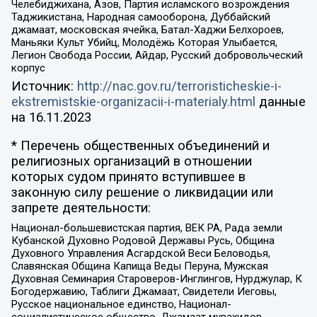
Челебиджихана, Азов, Партия исламского возрождения
Таджикистана, Народная самооборона, Дуббайский
джамаат, московская ячейка, Батал-Хаджи Белхороев,
Маньяки Культ Убийц, Молодёжь Которая Улыбается,
Легион Свобода России, Айдар, Русский добровольческий
корпус
Источник:
http://nac.gov.ru/terroristicheskie-i-
ekstremistskie-organizacii-i-materialy.html
данные
на
16.11.2023
* Перечень общественных объединений и
религиозных организаций в отношении
которых судом принято вступившее в
законную силу решение о ликвидации или
запрете деятельности:
Национал-большевистская партия, ВЕК РА, Рада земли
Кубанской Духовно Родовой Державы Русь, Община
Духовного Управления Асгардской Веси Беловодья,
Славянская Община Капища Веды Перуна, Мужская
Духовная Семинария Староверов-Инглингов, Нурджулар, К
Богодержавию, Таблиги Джамаат, Свидетели Иеговы,
Русское национальное единство, Национал-
социалистическое общество, Джамаат мувахидов,