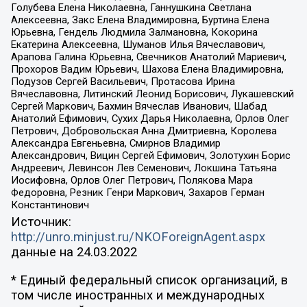
Голубева Елена Николаевна, Ганнушкина Светлана
Алексеевна, Закс Елена Владимировна, Буртина Елена
Юрьевна, Гендель Людмила Залмановна, Кокорина
Екатерина Алексеевна, Шуманов Илья Вячеславович,
Арапова Галина Юрьевна, Свечников Анатолий Мариевич,
Прохоров Вадим Юрьевич, Шахова Елена Владимировна,
Подузов Сергей Васильевич, Протасова Ирина
Вячеславовна, Литинский Леонид Борисович, Лукашевский
Сергей Маркович, Бахмин Вячеслав Иванович, Шабад
Анатолий Ефимович, Сухих Дарья Николаевна, Орлов Олег
Петрович, Добровольская Анна Дмитриевна, Королева
Александра Евгеньевна, Смирнов Владимир
Александрович, Вицин Сергей Ефимович, Золотухин Борис
Андреевич, Левинсон Лев Семенович, Локшина Татьяна
Иосифовна, Орлов Олег Петрович, Полякова Мара
Федоровна, Резник Генри Маркович, Захаров Герман
Константинович
Источник:
http://unro.minjust.ru/NKOForeignAgent.aspx
данные на
24.03.2022
* Единый федеральный список организаций, в
том числе иностранных и международных