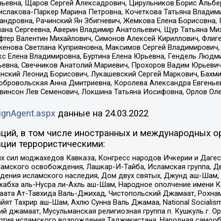
ньевна, Щаров Сергей Алексадрович, Цирульников Борис Альбер
ислакова-Паркер Марина Петровна, Кочеткова Татьяна Владими
сандровна, Рачинский Ян Збигневич, Жемкова Елена Борисовна,
лана Сергеевна, Аверин Владимир Анатольевич, Щур Татьяна М
фтер Валентин Михайлович, Симонов Алексей Кириллович, Флиг
женова Светлана Куприяновна, Максимов Сергей Владимирович, 
кс Елена Владимировна, Буртина Елена Юрьевна, Гендель Людм
евна, Свечников Анатолий Мариевич, Прохоров Вадим Юрьевич
инский Леонид Борисович, Лукашевский Сергей Маркович, Бахм
Добровольская Анна Дмитриевна, Королева Александра Евгенье
евинсон Лев Семенович, Локшина Татьяна Иосифовна, Орлов Ол
ignAgent.aspx
данные на
24.03.2022
ций, в том числе иностранных и международных ор
ции террористическими:
ил моджахедов Кавказа, Конгресс народов Ичкерии и Дагеста
ламского освобождения, Лашкар-И-Тайба, Исламская группа, Дв
ения исламского наследия, Дом двух святых, Джунд аш-Шам, 
жабха аль-Нусра ли-Ахль аш-Шам, Народное ополчение имени К.
ата Ат-Тавхида Валь-Джихад, Чистопольский Джамаат, Рохнам
ят Тахрир аш-Шам, Ахлю Сунна Валь Джамаа, National Socialism
ий джамаат, Мусульманская религиозная группа п. Кушкуль г. 
ртия исламского возрождения Таджикистана, Народная самооб