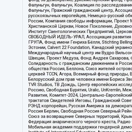
Фалуньгун, Фалуньгун, Коалиция по расследован
Фалуньгун, Пражский гражданский центр, Ассоци
русскоязычных европейцев, Немецко-русский об
России, Компания свободы информации, Проект М
Христианской Церкви, Новое Поколение, Духовн
Институт Саентологических Предприятий, Церков
СВОБОДНЫЙ ИДЕЛЬ-УРАЛ, Ассоциация развития ж
ГРУПА, Фонд имени Генриха Бёлля, Stichting Bellin
Эстонии, Calvert 22 Foundation, Канадский укра
Международный научный центр им Вудро Вильсона
Швеции, Проект Медуза, Фонд Андрея Сахарова, Ф
Солидарность с гражданским движением в России 
общества Россия, Беллона, Союз жителей острово
церквей TCCN, Агора, Всемирный фонд природы, B
Белорусский дом прав человека имени Бориса Зво
TVR Studios, ТВ Дождь, Центр европейских иссл
Россию, Свободная Бурятия, Uralic, UnKremlin, 
Развития, Комитет-2024, Центрально-Европейски
трактатов Свидетелей Иеговы, Гражданский Совет
РЭНД корпорейшн, Русская Америка за демократи
Россия Берлин, Свободная Россия Северный Рейн-В
Союз за возвращение Северных территорий, Крымско
Федерация анархического черного креста, Радио
Мобильная академия поддержки гендерной демократи