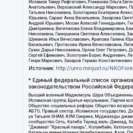
Исламов Тимур Рифгатович, Романова Ольга Евге
Анатольевич, Верховский Александр Маркович, П
Татьяна Николаевна, Золотарева Екатерина Алек
Юрьевна, Саранг Анна Васильевна, Захарова Свет
Андрей Юрьевич, Мосин Алексей Геннадьевич, Ге
Дмитриевна, Вититинова Елена Владимировна, Ба
Николаевна, Ганнушкина Светлана Алексеевна, За
Шуманов Илья Вячеславович, Арапова Галина Юрь
Васильевич, Протасова Ирина Вячеславовна, Лит
Сухих Дарья Николаевна, Орлов Олег Петрович, 
Сергей Ефимович, Золотухин Борис Андреевич, Л
Генри Маркович, Захаров Герман Константинович
Источник:
http://unro.minjust.ru/NKOFore
* Единый федеральный список организа
законодательством Российской Федера
Высший военный Маджлисуль Шура Объединенных с
Исламская группа, Братья-мусульмане, Партия ис
Общество социальных реформ, Общество возрожд
АБТО, Правый сектор, Исламское государство, Д
уа Тагьаля SHAM, АУМ Синрике, Муджахеды джама
сообщество Сеть, Катиба Таухид валь-Джихад, Хай
“Джамаат “Красный пахарь”, Колумбайн, Хатлонск
батальон имени Номана Челебиджихана, Азов, Па