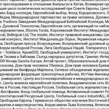
ию преследования в отношении Фалуньгун в Китае, Всемирная о
ация школ политических исследований при Совете Европы, Цен
мен, Бард колледж, Европейский выбор, Фонд Ходорковского,
едиа, Международное партнерство за права человека, Духовно
ое Учебное Заведение Международный Библейский Колледж, М
ь Духовной Технологии, Европейская сеть организаций по наб
урналистики, IStories fonds, Королевский Институт Между
gcat, Bellingcat Ltd, The Insider, Институт правовой инициатив
инский конгресс, Институт Макдональда-Лорье, Украинская нац
, Свободная пресса, Возрождение, Всеукраинский духовный цен
орум свободной России, Лига Свободных Наций, Transparеncy I
– Solidarus, КрымSOS, Свободный университет, Институт госу
в Тисима и Хабомаи, Съезд народных депутатов, Гринпис Инте
DR Novaja Gazeta-Europe, Алтай проект, Образовательный дом 
зскова, Дом прав человека Тбилиси, Дом прав человека Ерева
едований им Вилфрида Мартенса, Сетевое объединение журнали
Международная федерация транспортных рабочих, ИстЧам Финлан
й университет, Центр восточноевропейских и международных и
, Центр анализа европейской политики, Академическая сеть Во
ю в России, Настоящая Россия, Глобальная сеть журналистов
естфалия, Фонд глобальной помощи, Антивоенный комитет России,
татарский Ресурсный Центр, Глобальный союз IndustriALL, Russi
 Свободная Европа, Германское общество изучения Восточной 
и и миротворчества, Форум имени Льва Копелева, American Counci