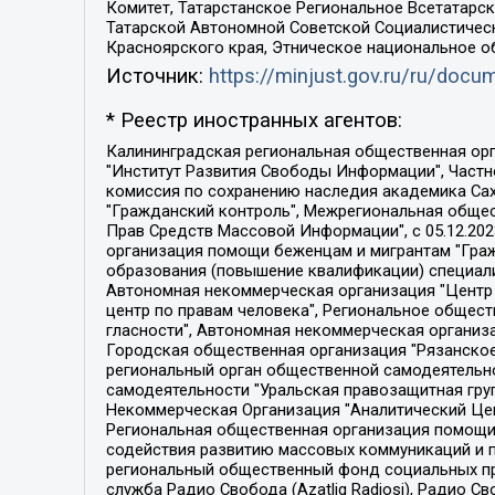
Комитет, Татарстанское Региональное Всетатар
Татарской Автономной Советской Социалистическ
Красноярского края, Этническое национальное о
Источник:
https://minjust.gov.ru/ru/doc
* Реестр иностранных агентов:
Калининградская региональная общественная организация "Экозащита!-Женсовет", Фонд содействия защите прав и свобод граждан "Общественный вердикт", Фонд "Институт Развития Свободы Информации", Частное учреждение "Информационное агентство МЕМО. РУ", Региональная общественная организация "Общественная комиссия по сохранению наследия академика Сахарова", Фонд поддержки свободы прессы, Санкт-Петербургская общественная правозащитная организация "Гражданский контроль", Межрегиональная общественная организация "Информационно-просветительский центр "Мемориал", Региональный Фонд "Центр Защиты Прав Средств Массовой Информации", с 05.12.2023 Фонд "Центр Защиты Прав Средств массовой информации", Региональная общественная благотворительная организация помощи беженцам и мигрантам "Гражданское содействие", Негосударственное образовательное учреждение дополнительного профессионального образования (повышение квалификации) специалистов "АКАДЕМИЯ ПО ПРАВАМ ЧЕЛОВЕКА", Свердловская региональная общественная организация "Сутяжник", Автономная некоммерческая организация "Центр независимых социологических исследований", Союз общественных объединений "Российский исследовательский центр по правам человека", Региональное общественное учреждение научно-информационный центр "МЕМОРИАЛ", Некоммерческая организация "Фонд защиты гласности", Автономная некоммерческая организация "Институт прав человека", Городская общественная организация "Екатеринбургское общество "МЕМОРИАЛ", Городская общественная организация "Рязанское историко-просветительское и правозащитное общество "Мемориал" (Рязанский Мемориал), Челябинский региональный орган общественной самодеятельности – женское общественное объединение "Женщины Евразии", Челябинский региональный орган общественной самодеятельности "Уральская правозащитная группа", Фонд содействия защите здоровья и социальной справедливости имени Андрея Рылькова, Автономная Некоммерческая Организация "Аналитический Центр Юрия Левады", Автономная некоммерческая организация социальной поддержки населения "Проект Апрель", Региональная общественная организация помощи женщинам и детям, находящимся в кризисной ситуации "Информационно-методический центр "Анна", Фонд содействия развитию массовых коммуникаций и правовому просвещению "Так-так-Так", Фонд содействия устойчивому развитию "Серебряная тайга", Свердловский региональный общественный фонд социальных проектов "Новое время", "Idel.Реалии", Кавказ.Реалии, Крым.Реалии, Телеканал Настоящее Время, Татаро-башкирская служба Радио Свобода (Azatliq Radiosi), Радио Свободная Европа/Радио Свобода (PCE/PC), "Сибирь.Реалии", "Фактограф", Благотворительный фонд помощи осужденным и их семьям, Автономная некоммерческая организация "Институт глобализации и социальных движений", Фонд "В защиту прав заключенных", Частное учреждение "Центр поддержки и содействия развитию средств массовой информации", Пензенский региональный общественный благотворительный фонд "Гражданский союз", "Север.Реалии", Некоммерческая организация Фонд "Правовая инициатива", 