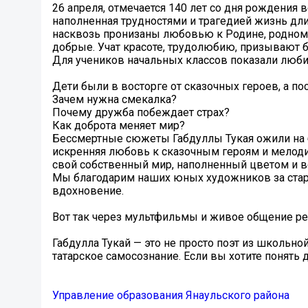
26 апреля, отмечается 140 лет со дня рождения 
наполненная трудностями и трагедией жизнь дли
насквозь пронизаны любовью к Родине, родному
добрые. Учат красоте, трудолюбию, призывают
Для учеников начальных классов показали любим
Дети были в восторге от сказочных героев, а по
Зачем нужна смекалка?
Почему дружба побеждает страх?
Как доброта меняет мир?
Бессмертные сюжеты Габдуллы Тукая ожили на б
искренняя любовь к сказочным героям и мелодич
свой собственный мир, наполненный цветом и 
Мы благодарим наших юных художников за стара
вдохновение.
Вот так через мультфильмы и живое общение ре
Габдулла Тукай — это не просто поэт из школьн
татарское самосознание. Если вы хотите понять 
Управление образования Янаульского района