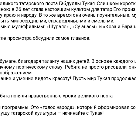
великого татарского поэта Габдуллы Тукая. Слишком коротк
ною в 26 лет стала настоящим культом для татар.Его прои
 краю и народу. В то же время они очень поучительные, 
 быть милосердными, справедливыми и смелыми.
ые мультфильмы: «Шурале» , «Су анасы» и «Коза и Баран»
сле просмотра обсудили самое главное:
умаге, благодаря таланту наших детей. В основе каждого 
ному поэтическому слову. Ребята не просто рисовали, он
воображением.
ние и умение видеть красоту! Пусть мир Тукая продолжае
бята поняли нравственные уроки великого поэта.
ой программы. Это «голос народа», который сформировал 
душу татарской культуры — начинайте с Тукая!