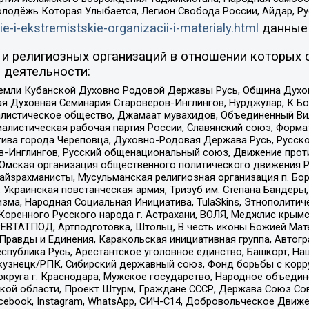
олодёжь Которая Улыбается, Легион Свобода России, Айдар, Р
ie-i-ekstremistskie-organizacii-i-materialy.html
данные
и религиозных организаций в отношении которых 
 деятельности:
земли Кубанской Духовно Родовой Державы Русь, Община Духо
 Духовная Семинария Староверов-Инглингов, Нурджулар, К Бо
листическое общество, Джамаат мувахидов, Объединенный Вил
иалистическая рабочая партия России, Славянский союз, Форма
ива города Череповца, Духовно-Родовая Держава Русь, Русск
-Инглингов, Русский общенациональный союз, Движение против
 Омская организация общественного политического движения Р
йзрахманисты, Мусульманская религиозная организация п. Бо
краинская повстанческая армия, Тризуб им. Степана Бандеры, Бр
зма, Народная Социальная Инициатива, TulaSkins, Этнополитич
оренного Русского народа г. Астрахани, ВОЛЯ, Меджлис крымс
РЕВТАТПОД, Артподготовка, Штольц, В честь иконы Божией Мате
равды и Единения, Каракольская инициативная группа, Автогра
спублика Русь, Арестантское уголовное единство, Башкорт, Наци
окузнецк/РПК, Сибирский державный союз, Фонд борьбы с кор
округа г. Краснодара, Мужское государство, Народное объедин
ой области, Проект Штурм, Граждане СССР, Держава Союз Сов
Facebook, Instagram, WhatsApp, СИЧ-С14, Добровольческое Движ