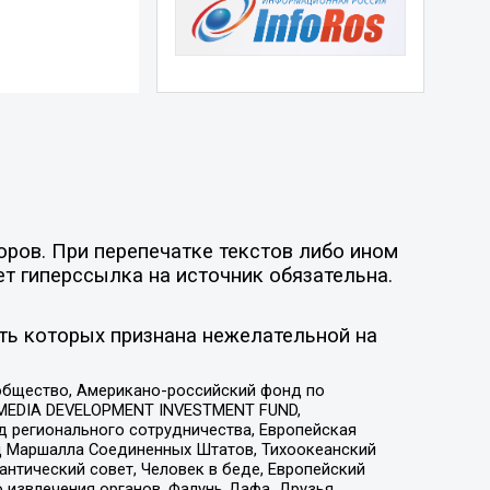
оров. При перепечатке текстов либо ином
ет гиперссылка на источник обязательна.
ть которых признана нежелательной на
общество, Американо-российский фонд по
 MEDIA DEVELOPMENT INVESTMENT FUND,
 регионального сотрудничества, Европейская
 Маршалла Соединенных Штатов, Тихоокеанский
нтический совет, Человек в беде, Европейский
 извлечения органов, Фалунь Дафа, Друзья