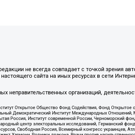
едакции не всегда совпадает с точкой зрения авт
настоящего сайта на иных ресурсах в сети Интерн
ых неправительственных организаций, деятельнос
ститут Открытое Общество Фонд Содействия, Фонд Открытое 
альный Демократический Институт Международных Отношений,
тая Россия, Институт современной России, Черноморский фонд
родный центр электоральных исследований, Германский фонд
рсов, Свободная Россия, Всемирный конгресс украинцев, Атла
ект Хармони, Родники дракона, Врачи против насильственного