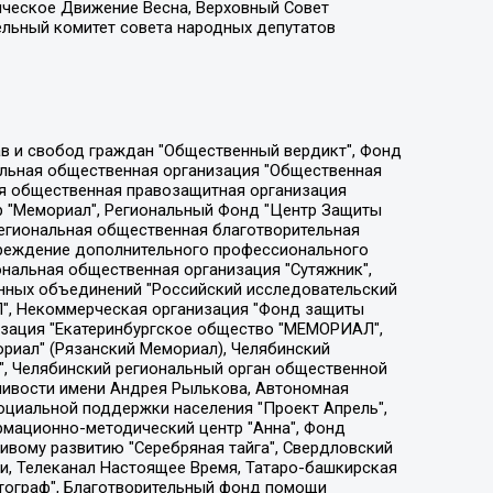
ическое Движение Весна, Верховный Совет
ельный комитет совета народных депутатов
ции социально-правовых программ "Лилит", Дальневосточное общественное движение "Маяк", Санкт-Петербургская ЛГБТ-инициативная группа "Выход", Инициативная группа ЛГБТ+ "Реверс", Алексеев Андрей Викторович, Бекбулатова Таисия Львовна, Беляев Иван Михайлович, Владыкина Елена Сергеевна, Гельман Марат Александрович, Никульшина Вероника Юрьевна, Толоконникова Надежда Андреевна, Шендерович Виктор Анатольевич, Общество с ограниченной ответственностью "Данное сообщение", Общество с ограниченной ответственностью Издательский дом "Новая глава", Айнбиндер Александра Александровна, Московский комьюнити-центр для ЛГБТ+инициатив, Благотворительный фонд развития филантропии, Deutsche Welle (Германия, Kurt-Schumacher-Strasse 3, 53113 Bonn), Борзунова Мария Михайловна, Воробьев Виктор Викторович, Голубева Анна Львовна, Константинова Алла Михайловна, Малкова Ирина Владимировна, Мурадов Мурад Абдулгалимович, Осетинская Елизавета Николаевна, Понасенков Евгений Николаевич, Ганапольский Матвей Юрьевич, Киселев Евгений Алексеевич, Борухович Ирина Григорьевна, Дремин Иван Тимофеевич, Дубровский Дмитрий Викторович, Красноярская региональная общественная организация поддержки и развития альтернативных образовательных технологий и межкультурных коммуникаций "ИНТЕРРА", Маяковская Екатерина Алексеевна, Фейгин Марк Захарович, Филимонов Андрей Викторович, Дзугкоева Регина Николаевна, Доброхотов Роман Александрович, Дудь Юрий Александрович, Елкин Сергей Владимирович, Кругликов Кирилл Игоревич, Сабунаева Мария Леонидовна, Семенов Алексей Владимирович, Шаинян Карен Багратович, Шульман Екатерина Михайловна, Асафьев Артур Валерьевич, Вахштайн Виктор Семенович, Венедиктов Алексей Алексеевич, Лушникова Екатерина Евгеньевна, Волков Леонид Михайлович, Невзоров Александр Глебович, Пархоменко Сергей Борисович, Сироткин Ярослав Николаевич, Кара-Мурза Владимир Владимирович, Баранова Наталья Владимировна, Гозман Леонид Яковлевич, Кагарлицкий Борис Юльевич, Климарев Михаил Валерьевич, Милов Владимир Станиславович, Автономная некоммерческая организация Краснодарский центр современного искусства "Типография", Моргенштерн Алишер Тагирович, Соболь Любовь Эдуардовна, Общество с ограниченной ответственностью "ЛИЗА НОРМ", Каспаров Гарри Кимович, Ходорковский Михаил Борисович, Общество с ограниченной ответственностью "Апрельские тезисы", Данилович Ирина Брониславовна, Кашин Олег Владимирович, Петров Николай Владимирович, Пивоваров Алексей Владимирович, Соколов Михаил Владимирович, Цветкова Юлия Владимировна, Чичваркин Евгений Александрович, Комитет против пыток/Команда против пыток, Общество с ограниченной ответственностью "Первый научный", Общество с ограниченной ответственностью "Вертолет и ко", Белоцерковская Вероника Борисовна, Кац Максим Евгеньевич, Лазарева Татьяна Юрьевна, Шаведдинов Руслан Табризович, Яшин Илья Валерьевич, Общество с ограниченной ответственностью "Иноагент ААВ", Алешковский Дмитрий Петрович, Альбац Евгения Марковна, Быков Дмитрий Львович, Галямина Юлия Евгеньевна, Лойко Сергей Леонидович, Мартынов Кирилл Константинович, Медведев Сергей Александрович, Крашенинников Федор Геннадиевич, Гордеева Катерина Вл