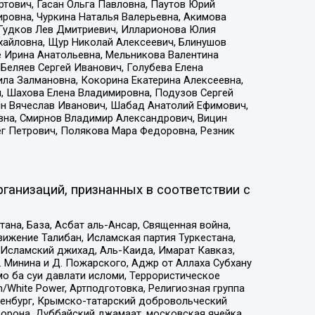
тович, Гасан Ольга Павловна, Паутов Юрий
ровна, Чуркина Наталья Валерьевна, Акимова
 Гудков Лев Дмитриевич, Илларионова Юлия
ихайловна, Щур Николай Алексеевич, Блинушов
е Ирина Анатольевна, Мельникова Валентина
Беляев Сергей Иванович, Голубева Елена
ила Залмановна, Кокорина Екатерина Алексеевна,
, Шахова Елена Владимировна, Подузов Сергей
ин Вячеслав Иванович, Шабад Анатолий Ефимович,
вна, Смирнов Владимир Александрович, Вицин
ег Петрович, Полякова Мара Федоровна, Резник
ганизаций, признанных в соответствии с
на, База, Асбат аль-Ансар, Священная война,
ижение Талибан, Исламская партия Туркестана,
Исламский джихад, Аль-Каида, Имарат Кавказ,
 Минина и Д. Пожарского, Аджр от Аллаха Субхану
о ба суи давлати исломи, Террористическое
/White Power, Артподготовка, Религиозная группа
Оренбург, Крымско-татарский добровольческий
орона, Дуббайский джамаат, московская ячейка,