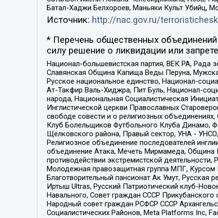
Батал-Хаджи Белхороев, Маньяки Культ Убийц, М
Источник:
http://nac.gov.ru/terroristichesk
* Перечень общественных объединений 
силу решение о ликвидации или запрете
Национал-большевистская партия, ВЕК РА, Рада 
Славянская Община Капища Веды Перуна, Мужская
Русское национальное единство, Национал-социа
Ат-Такфир Валь-Хиджра, Пит Буль, Национал-соц
народа, Национальная Социалистическая Инициат
Инглистической церкви Православных Староверов
свободе совести и о религиозных объединениях,
Клуб Болельщиков Футбольного Клуба Динамо, Фа
Щелковского района, Правый сектор, УНА - УНСО, У
Религиозное объединение последователей инглии
объединение Атака, Мечеть Мирмамеда, Община К
противодействии экстремистской деятельности, 
Молодежная правозащитная группа МПГ, Курсом П
Благотворительный пансионат Ак Умут, Русская ре
Иртыш Ultras, Русский Патриотический клуб-Нов
Навального, Совет граждан СССР Прикубанского 
Народный совет граждан РСФСР СССР Архангельск
Социалистических Районов, Meta Platforms Inc, 