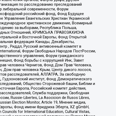
рганизация по расследованию преследований
тр либеральной современности, Форум
 Оксфордский российский фонд, Фонд Будущее
е Управление Евангельских Христиан Украинской
еждународное христианское движение, Всемирный
людению за выборами, Республика Польша,
народных Отношений, КРИМСЬКА ПРАВОЗАХИСНА
ы Центральной и Восточной Европы, Фонд Открытой
иональная федерация Канады, Декабристы,
тр , Риддл, Русский антивоенный комитет в
nternational, Форум Свободных Народов ПостРоссии,
дарственного управления, Форум гражданского
рнешнл, Фонд борьбы с коррупцией Инк, Завет
прав человека Чернигов, Фонд Дом Прав Человека,
н, Дом прав человека Крым, Центр дикого лосося,
стов расследователей, АЛЛАТРА, За свободную
д, Гудзоновский институт, Фонд Демократического
сследований, Общество Сторожевой башни, Библии и
сточная Европа, Российский комитет действия,
-расследователей, Служба поддержки, Свободная
 Russie-Libertes, La Asocicion de Rusos Libres,
an Election Monitor, Article 19, Мнение медиа,
Европы, Фонд имени Фридриха Эберта, XZ gGmbH,
ls for International Education, Cultural Vistas,