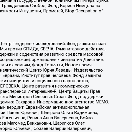
ошений и государственной политики им Питера Мунка,
 Гражданских Свобод, Фонд Бориса Немцова за
имости Ингушетии, Прометей, Stop Occupation of
 Центр гендерных исследований, Фонд защиты прав
 Мы против СПИДа, СВЕЧА, Гуманитарное действие,
ддержки и содействия развитию средств массовой
р социально-информационных инициатив Действие,
 и их семьям, Фонд Тольятти, Новое время,
, Аналитический Центр Юрия Левады, Издательство
 Евразии, Институт прав человека, Фонд защиты
ких инициатив и социального партнерства,
ЕЛОВЕКА, Центр развития некоммерческих
 Трансперенси Интернешнл-Р, Центр Защиты Прав
овета Министров Северных Стран, Фонд поддержки
адемика Сахарова, Информационное агентство МЕМО.
ый вердикт, Евразийская антимонопольная
кий Павел Юрьевич, Шнырова Ольга Вадимовна,
 Евгеньевна, Ривина Анна Валерьевна, Бойко
хоев Магомед Бекханович, Шарипков Олег
Борис Юльевич, Созаев Валерий Валерьевич,