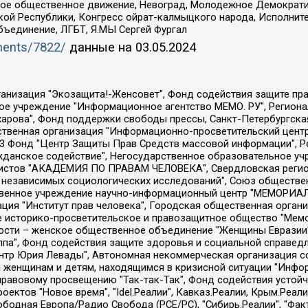
ское общественное движение, Невоград, Молодежное Демократ
ой Республики, Конгресс ойрат-калмыцкого народа, Исполнит
бъединение, ЛГБТ, Я.МЫ Сергей Фургал
uments/7822/
данные на
03.05.2024
Общество с ограниченной ответственностью "Радио Свободная Европа/Радио Свобода", Чешское информационное агентство "MEDIUM-ORIENT", Красноярская региональная общественная организация "Мы против СПИДа", Камалягин Денис Николаевич, Маркелов Сергей Евгеньевич, Пономарев Лев Александрович, Савицкая Людмила Алексеевна, Автономная некоммерческая организация "Центр по работе с проблемой насилия "НАСИЛИЮ.НЕТ", Межрегиональный профессиональный союз работников здравоохранения "Альянс врачей", Юридическое лицо, зарегистрированное в Латвийской Республике, SIA "Medusa Project" (регистрационный номер 40103797863, дата регистрации 10.06.2014), Некоммерческая организация "Фонд по борьбе с коррупцией", Автономная некоммерческая организация "Институт права и публичной политики", Баданин Роман Сергеевич, Гликин Максим Александрович, Железнова Мария Михайловна, Лукьянова Юлия Сергеевна, Маетная Елизавета Витальевна, Маняхин Петр Борисович, Чуракова Ольга Владимировна, Ярош Юлия Петровна, Юридическое лицо "The Insider SIA", зарегистрированное в Риге, Латвийская Республика (дата регистрации 26.06.2015), являющееся администратором доменного имени интернет-издания "The Insider SIA", https://theins.ru, Постернак Алексей Евгеньевич, Рубин Михаил Аркадьевич, Анин Роман Александрович, Юридическое лицо Istories fonds, зарегистрированное в Латвийской Республике (регистрационный номер 50008295751, дата регистрации 24.02.2020), Великовский Дмитрий Александрович, Долинина Ирина Николаевна, Мароховская Алеся Алексеевна, Шлейнов Роман Юрьевич, Шмагун Олеся Валентиновна, Общество с ограниченной ответственностью "Альтаир 2021", Общество с ограниченной ответственностью "Вега 2021", Общество с ограниченной ответственностью "Главный редактор 2021", Общество с ограниченной ответственностью "Ромашки монолит", Важенков Артем Валерьевич, Ивановская областная общественная организация "Центр гендерных исследований", Гурман Юрий Альбертович, Медиапроект "ОВД-Инфо", Егоров Владимир Владимирович, Жилинский Владимир Александрович, Общество с ограниченной ответственностью "ЗП", Иванова София Юрьевна, Карезина Инна Павловна, Кильтау Екатерина Викторовна, Петров Алексей Викторович, Пискунов Сергей Евгеньевич, Смирнов Сергей Сергеевич, Тихонов Михаил Сергеевич, Общество с ограниченной ответственностью "ЖУРНАЛИСТ-ИНОСТРАННЫЙ АГЕНТ", Арапова Галина Юрьевна, Вольтская Татьяна Анатольевна, Американская компания "Mason G.E.S. Anonymous Foundation" (США), являющаяся владельцем интернет-издания https://mnews.world/, Компания "Stichting Bellingcat", зарегистрированная в Нидерландах (дата регистрации 11.07.2018), Захаров Андрей Вячеславович, Клепиковская Екатерина Дмитриевна, Общество с ограниченной ответственностью "МЕМО", Перл Роман Александрович, Симонов Евгений Алексеевич, Соловьева Елена Анатольевна, Сотников Даниил Владимирович, Сурначева Елизавета Дмитриевна, Автономная некоммерческая организация по защите прав человека и информированию населения "Якутия – Наше Мнение", Общество с ограниченной ответственностью "Москоу диджитал медиа", с 26.01.2023 Общество с ограниченной ответственностью "Чайка Белые сады", Ветошкина Валерия Валерьевна, Заговора Максим Александрович, Межрегиональное общественное движение "Российская ЛГБТ - сеть", Оленичев Максим Владимирович, Павлов Иван Юрьевич, Скворцова Елена Сергеевна, Общество с ограниченной ответственностью "Как бы инагент", Кочетков Игорь Викторович, Общество с ограниченной ответственностью "Честные выборы", Еланчик Олег Александрович, Общество с ограниченной ответственностью "Нобелевский призыв", Гималова Регина Эмилевна, Григорьев Андрей Валерьевич, Григорьева Алина Александровна, Ассоциация по содействию защите прав призывников, альтернативнослужащих и военнослужащих "Правозащитная группа "Гражданин.Армия.Право", Хисамова Регина Фаритовна, Автономная некоммерческая организация по реализа