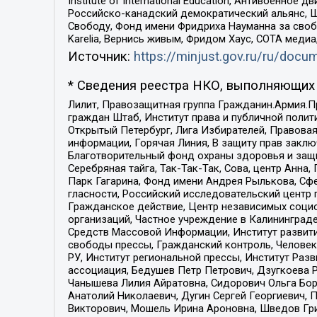
Institute of International Education, Антивоенн
Российско-канадский демократический альянс, 
Свободу, Фонд имени Фридриха Науманна за свобо
Karelia, Вернись живым, Фридом Хаус, СОТА меди
Источник:
https://minjust.gov.ru/ru/doc
* Сведения реестра НКО, выполняющих 
Лилит, Правозащитная группа Гражданин.Армия.П
граждан Штаб, Институт права и публичной поли
Открытый Петербург, Лига Избирателей, Правова
информации, Горячая Линия, В защиту прав закл
Благотворительный фонд охраны здоровья и защи
Серебряная тайга, Так-Так-Так, Сова, центр Анн
Парк Гагарина, Фонд имени Андрея Рылькова, Сф
гласности, Российский исследовательский центр 
Гражданское действие, Центр независимых соци
организаций, Частное учреждение в Калининград
Средств Массовой Информации, Институт развити
свободы прессы, Гражданский контроль, Человек
РУ, Институт региональной прессы, Институт Ра
ассоциация, Бедушев Петр Петрович, Дзугкоева 
Чанышева Лилия Айратовна, Сидорович Ольга Бори
Анатолий Николаевич, Дугин Сергей Георгиевич, 
Викторович, Мошель Ирина Ароновна, Шведов Гри