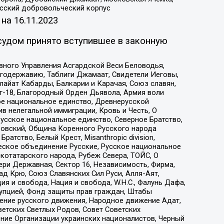
усский добровольческий корпус
 на
16.11.2023
судом принято вступившее в законную
вного Управления Асгардской Веси Беловодья,
годержавию, Таблиги Джамаат, Свидетели Иеговы,
айат Кабарды, Балкарии и Карачая, Союз славян,
т-18, Благородный Орден Дьявола, Армия воли
ое национальное единство, Древнерусской
 нелегальной иммиграции, Кровь и Честь, О
усское национальное единство, Северное Братство,
ровский, Община Коренного Русского народа
атство, Белый Крест, Misanthropic division,
еское объединение Русские, Русское национальное
котатарского народа, Рубеж Севера, ТОЙС, О
ри Державная, Сектор 16, Независимость, Фирма,
д Крю, Союз Славянских Сил Руси, Алля-Аят,
я и свобода, Нация и свобода, W.H.С., Фалунь Дафа,
рупцией, Фонд защиты прав граждан, Штабы
ение русского движения, Народное движение Адат,
етских Светлых Родов, Совет Советских
ение Организации украинских националистов, Черный