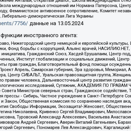
ое движение Антальи, Открытый диалог, Школа международных отн
Школа международных отношений им Нормана Патерсона, Центр
ду, Феминистское антивоенное сопротивление, Комитет независ
а, Либерально-демократическая Лига Украины
uments/7756/
данные на
13.05.2024
функции иностранного агента:
раво, Нижегородский центр немецкой и европейской культуры,
тики, Фонд борьбы с коррупцией, Альянс врачей, НАСИЛИЮ.НЕТ,
я инициатива, Гражданский Союз, Хасдей Ерушалаим, Центр по
юченных, Институт глобализации и социальных движений, Цент
ты прав граждан, Благотворительный фонд помощи осужденным
а, Проект Апрель, Самарская губерния, Эра здоровья, Мемориал
ера, Центр СИБАЛЬТ, Уральская правозащитная группа, Женщины
по правам человека, Дальневосточный центр развития гражданс
ологических исследований, Сутяжник, АКАДЕМИЯ ПО ПРАВАМ Ч
е Совета Министров северных стран, Гражданское содействие,
я прессы - Сибирь, Частное учреждение в Санкт-Петербурге С
 и Закон, Общественная комиссия по сохранению наследия ак
звития Свободы Информации, Экозащита!-Женсовет, Общественн
Регина Николаевна, Кривенко Сергей Владимирович, Милославс
совна, Туровский Александр Алексеевич, Васильева Анастасия
Пивоваров Андрей Сергеевич, Аверин Виталий Евгеньевич, Бара
горий Сергеевич, Пономарев Лев Александрович, Каргалицкий 