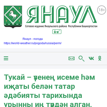
18+
Янаул - погода
https://world-weather.ru/pogoda/russia/perm/
Тукай – үзенең исеме һәм
иҗаты белән татар
әдәбияты тарихында
урынны иң түрдән алган,