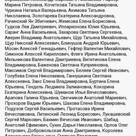
Марина Петровна, Кочеткова Татьяна Владимировна,
Чуркина Наталья Валерьевна, Акимова Татьяна
Николаевна, Золотарева Екатерина Александровна,
Рачинский Ян Збигневич, Жемкова Елена Борисовна,
Гудков Лев Дмитриевич, Илларионова Юлия Юрьевна,
Саранг Анна Васильевна, Захарова Светлана Сергеевна,
Аверин Владимир Анатольевич, Щур Татьяна Михайловна,
Щур Николай Алексеевич, Блинушов Андрей Юрьевич,
Мосин Алексей Геннадьевич, Гефтер Валентин Михайлович,
Симонов Алексей Кириллович, Флиге Ирина Анатольевна,
Мельникова Валентина Дмитриевна, Вититинова Елена
Владимировна, Баженова Светлана Куприяновна,
Максимов Сергей Владимирович, Беляев Сергей Иванович,
Голубева Елена Николаевна, Ганнушкина Светлана
Алексеевна, Закс Елена Владимировна, Буртина Елена
Юрьевна, Гендель Людмила Залмановна, Кокорина
Екатерина Алексеевна, Шуманов Илья Вячеславович,
Арапова Галина Юрьевна, Свечников Анатолий Мариевич,
Прохоров Вадим Юрьевич, Шахова Елена Владимировна,
Подузов Сергей Васильевич, Протасова Ирина
Вячеславовна, Литинский Леонид Борисович, Лукашевский
Сергей Маркович, Бахмин Вячеслав Иванович, Шабад
Анатолий Ефимович, Сухих Дарья Николаевна, Орлов Олег
Петрович, Добровольская Анна Дмитриевна, Королева
Александра Евгеньевна, Смирнов Владимир