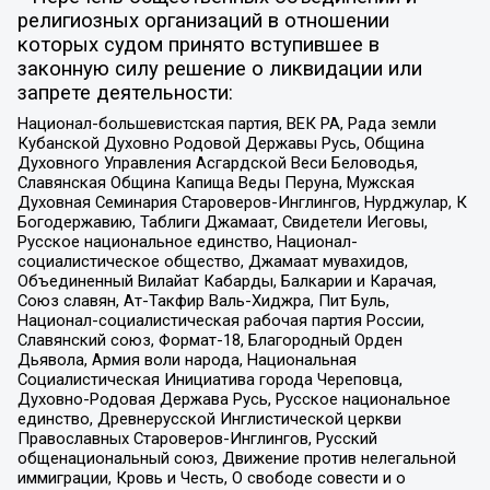
религиозных организаций в отношении
которых судом принято вступившее в
законную силу решение о ликвидации или
запрете деятельности:
Национал-большевистская партия, ВЕК РА, Рада земли
Кубанской Духовно Родовой Державы Русь, Община
Духовного Управления Асгардской Веси Беловодья,
Славянская Община Капища Веды Перуна, Мужская
Духовная Семинария Староверов-Инглингов, Нурджулар, К
Богодержавию, Таблиги Джамаат, Свидетели Иеговы,
Русское национальное единство, Национал-
социалистическое общество, Джамаат мувахидов,
Объединенный Вилайат Кабарды, Балкарии и Карачая,
Союз славян, Ат-Такфир Валь-Хиджра, Пит Буль,
Национал-социалистическая рабочая партия России,
Славянский союз, Формат-18, Благородный Орден
Дьявола, Армия воли народа, Национальная
Социалистическая Инициатива города Череповца,
Духовно-Родовая Держава Русь, Русское национальное
единство, Древнерусской Инглистической церкви
Православных Староверов-Инглингов, Русский
общенациональный союз, Движение против нелегальной
иммиграции, Кровь и Честь, О свободе совести и о