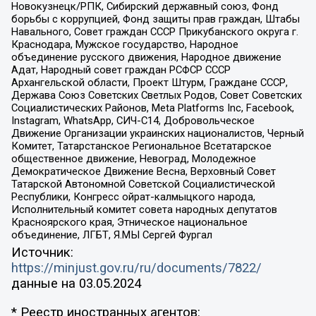
Новокузнецк/РПК, Сибирский державный союз, Фонд
борьбы с коррупцией, Фонд защиты прав граждан, Штабы
Навального, Совет граждан СССР Прикубанского округа г.
Краснодара, Мужское государство, Народное
объединение русского движения, Народное движение
Адат, Народный совет граждан РСФСР СССР
Архангельской области, Проект Штурм, Граждане СССР,
Держава Союз Советских Светлых Родов, Совет Советских
Социалистических Районов, Meta Platforms Inc, Facebook,
Instagram, WhatsApp, СИЧ-С14, Добровольческое
Движение Организации украинских националистов, Черный
Комитет, Татарстанское Региональное Всетатарское
общественное движение, Невоград, Молодежное
Демократическое Движение Весна, Верховный Совет
Татарской Автономной Советской Социалистической
Республики, Конгресс ойрат-калмыцкого народа,
Исполнительный комитет совета народных депутатов
Красноярского края, Этническое национальное
объединение, ЛГБТ, Я.МЫ Сергей Фургал
Источник:
https://minjust.gov.ru/ru/documents/7822/
данные на
03.05.2024
* Реестр иностранных агентов: