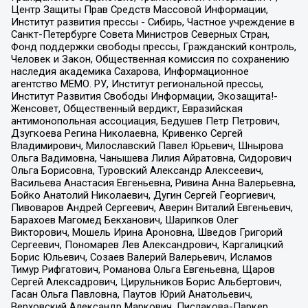
Центр Защиты Прав Средств Массовой Информации,
Институт развития прессы - Сибирь, Частное учреждение в
Санкт-Петербурге Совета Министров Северных Стран,
Фонд поддержки свободы прессы, Гражданский контроль,
Человек и Закон, Общественная комиссия по сохранению
наследия академика Сахарова, Информационное
агентство МЕМО. РУ, Институт региональной прессы,
Институт Развития Свободы Информации, Экозащита!-
Женсовет, Общественный вердикт, Евразийская
антимонопольная ассоциация, Бедушев Петр Петрович,
Дзугкоева Регина Николаевна, Кривенко Сергей
Владимирович, Милославский Павел Юрьевич, Шнырова
Ольга Вадимовна, Чанышева Лилия Айратовна, Сидорович
Ольга Борисовна, Туровский Александр Алексеевич,
Васильева Анастасия Евгеньевна, Ривина Анна Валерьевна,
Бойко Анатолий Николаевич, Дугин Сергей Георгиевич,
Пивоваров Андрей Сергеевич, Аверин Виталий Евгеньевич,
Барахоев Магомед Бекханович, Шарипков Олег
Викторович, Мошель Ирина Ароновна, Шведов Григорий
Сергеевич, Пономарев Лев Александрович, Каргалицкий
Борис Юльевич, Созаев Валерий Валерьевич, Исламов
Тимур Рифгатович, Романова Ольга Евгеньевна, Щаров
Сергей Алексадрович, Цирульников Борис Альбертович,
Гасан Ольга Павловна, Паутов Юрий Анатольевич,
Верховский Александр Маркович, Пислакова-Паркер