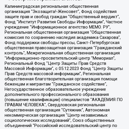
Калининградская региональная общественная организация "Экозащита!-Женсовет", Фонд содействия защите прав и свобод граждан "Общественный вердикт", Фонд "Институт Развития Свободы Информации", Частное учреждение "Информационное агентство МЕМО. РУ", Региональная общественная организация "Общественная комиссия по сохранению наследия академика Сахарова", Фонд поддержки свободы прессы, Санкт-Петербургская общественная правозащитная организация "Гражданский контроль", Межрегиональная общественная организация "Информационно-просветительский центр "Мемориал", Региональный Фонд "Центр Защиты Прав Средств Массовой Информации", с 05.12.2023 Фонд "Центр Защиты Прав Средств массовой информации", Региональная общественная благотворительная организация помощи беженцам и мигрантам "Гражданское содействие", Негосударственное образовательное учреждение дополнительного профессионального образования (повышение квалификации) специалистов "АКАДЕМИЯ ПО ПРАВАМ ЧЕЛОВЕКА", Свердловская региональная общественная организация "Сутяжник", Автономная некоммерческая организация "Центр независимых социологических исследований", Союз общественных объединений "Российский исследовательский центр по правам человека", Региональное общественное учреждение научно-информационный центр "МЕМОРИАЛ", Некоммерческая организация "Фонд защиты гласности", Автономная некоммерческая организация "Институт прав человека", Городская общественная организация "Екатеринбургское общество "МЕМОРИАЛ", Городская общественная организация "Рязанское историко-просветительское и правозащитное общество "Мемориал" (Рязанский Мемориал), Челябинский региональный орган общественной самодеятельности – женское общественное объединение "Женщины Евразии", Челябинский региональный орган общественной самодеятельности "Уральская правозащитная группа", Фонд содействия защите здоровья и социальной справедливости имени Андрея Рылькова, Автономная Некоммерческая Организация "Аналитический Центр Юрия Левады", Автономная некоммерческая организация социальной поддержки населения "Проект Апрель", Региональная общественная организация помощи женщинам и детям, находящимся в кризисной ситуации "Информационно-методический центр "Анна", Фонд содействия развитию массовых коммуникаций и правовому просвещению "Так-так-Так", Фонд содействия устойчивому развитию "Серебряная тайга", Свердловский региональный общественный фонд социальных проектов "Новое время", "Idel.Реалии", Кавказ.Реалии, Крым.Реалии, Телеканал Настоящее Время, Татаро-башкирская служба Радио Свобода (Azatliq Radiosi), Радио Свободная Европа/Радио Свобода (PCE/PC), "Сибирь.Реалии", "Фактограф", Благотворительный фонд помощи осужденным и их семьям, Автономная некоммерческая организация "Институт глобализации и социальных движений", Фонд "В защиту прав заключенных", Частное учреждение "Центр поддержки и содействия развитию средств массовой информации", Пензенский региональный общественный благотворительный фонд "Гражданский союз", "Север.Реалии", Некоммерческая организация Фонд "Правовая инициатива", Общество с ограниченной ответственностью "Радио Свободная Европа/Радио Свобода", Чешское информационное агентство "MEDIUM-ORIENT", Красноярская региональная общественная организация "Мы против СПИДа", Камалягин Денис Николаевич, Маркелов Сергей Евгеньевич, Пономарев Лев Александрович, Савицкая Людмила Алексеевна, Автономная некоммерческая организация "Центр по работе с проблемой насилия "НАСИЛИЮ.НЕТ", Межрегиональный профессиональный союз работников здравоохранения "Альянс врачей", Юридическое лицо, зарегистрированное в Латвийской Республике, SIA "Medusa Project" (регистрационный номер 40103797863, дата регистрации 10.06.2014), Некоммерческая организация "Фонд по борьбе с коррупцией", Автономная некоммерческая организация "Институт права и публичной политики", Баданин Роман Сергеевич, Гликин Максим Александрович, Железнова Мария Михайловна, Лукьянова Юлия Сергеевна, Маетная Елизавета Витальевна, Маняхин Петр Борисович, Чуракова Ольга Владимировна, Ярош Юлия Петровна, Юридическое лицо "The Insider SIA", зарегистрированное в Риге, Латвийская Республика (дата регистрации 26.06.2015), являющееся администратором доменного имени интернет-издания "The Insider SIA", https://theins.ru, Постернак Алексей Евгеньевич, Рубин Михаил Аркадьевич, Анин Роман Александрович, Юридическое лицо Istories fonds, зарегистрированное в Латвийской Республике (регистрационный номер 50008295751, дата регистрации 24.02.2020), Великовский Дмитрий Александрович, Долинина Ирина Николаевна, Мароховская Алеся Алексеевна, Шлейнов Роман Юрьевич, Шмагун Олеся Валентиновна, Общество с ограниченной ответственностью "Альтаир 2021", Общество с ограниченной ответственностью "Вега 2021", Общество с ограниченной ответственностью "Главный редактор 2021", Общество с ограниченной ответственностью "Ромашки монолит", Важенков Артем Валерьевич, Ивановская областная общественная организация "Центр гендерных исследований", Гурман Юрий Альбертович, Медиапроект "ОВД-Инфо", Егоров Владимир Владимирович, Жилинский Владимир Александрович, Общество с ограниченной ответственностью "ЗП", Иванова София Юрьевна, Карезина Инна Павловна, Кильтау Екатерина Викторовна, Петров Алексей Викторович, Пискунов Сергей Евгеньевич, Смирнов Сергей Сергеевич, Тихонов Михаил Сергеевич, Общество с ограниченной ответственностью "ЖУРНАЛИСТ-ИНОСТРАННЫЙ АГЕНТ", Арапова Галина Юрьевна, Вольтская Татьяна Анатольевна, Американская компания "Mason G.E.S. Anonymous Foundation" (США), являющаяся владельцем интернет-издания https://mnews.world/, Компания "Stichting Bellingcat", зарегистрированная в Нидерландах (дата регистрации 11.07.2018), Захаров Андрей Вячеславович, Клепиковская Екатерина Дмитриевна, Общество с ограниченной ответственностью "МЕМО", Перл Роман Александрович, Симонов Евгений Алексеевич, Соловьева Елена Анатольевна, Сотников Даниил Владимирович, Сурначева Елизавета Дмитриевна, Автономная некоммерческая организация по защите прав человека и информированию населения "Якутия – Наше Мнение", Общество с ограниченной ответственностью "Москоу диджитал медиа", с 26.01.2023 Общество с ограниченной ответственностью "Чайка Белые сады", Ветошкина Валерия Валерьевна, Заговора Максим Александрович, Межрегиональное общественное движение "Российская ЛГБТ - сеть", Оленичев Максим Владимирович, Павлов Иван Юрьевич, Скворцова Елена Сергеевна, Общество с ограниченной ответственностью "Как бы инагент", Кочетков Игорь Викторович, Общество с ограниченной ответственностью "Честные выборы", Еланчик Олег Александрович, Общество с ограниченной ответственностью "Нобелевский призыв", Гималова Регина Эмилевна, Григорьев Андрей Валерьевич, Григорьева Алина Александровна, Ассоциация по содействию защите прав призывников, альтернативнослужащих и военнослужащих "Правозащитная группа "Гражданин.Армия.Право", Хисамова Регина Фаритовна, Автономная некоммерческая организация по реализации социально-правовых программ "Лилит", Дальневосточное общественное движение "Маяк", Санкт-Петербургская ЛГБТ-инициативная группа "Выход", Инициативная группа ЛГБТ+ "Реверс", Алексеев Андрей Викторович, Бекбулатова Таисия Львовна, Беляев Иван Михайлович, Владыкина Елена Сергеевна, Гельман Марат Александрович, Никульшина Вероника Юрьевна, Толоконникова Надежда Андреевна, Шендерович Виктор Анатольевич, Общество с ограниченной ответственностью "Данное сообщение", Общество с ограниченной ответственностью Издательский дом "Новая глава", Айнбиндер Александра Александровна, Московский комьюнити-центр для ЛГБТ+инициатив, Благотворительный фонд развития филантропии, Deutsche Welle (Германия, Kurt-Schumacher-Strasse 3, 53113 Bonn), Борзунова Мария Михайловна, Воробьев Виктор Викторович, Голубева Анна Львовна, Константинова Алла Михайловна, Малкова Ирина Владимировна, Мурадов Мурад Абдулгалимович, Осетинская Елизавета Николаевна, Понасенков Евгений Николаевич, Ганапольский Матвей Юрьевич, Киселев Евгений Алексеевич, Борухович Ирина Григорьевна, Дремин Иван Тимофеевич, Дубровский Дмитрий Викторович, Красноярская региональная общественная организация поддержки и развития альтернативных образовательных технологий и межкультурных коммуникаций "ИНТЕРРА", Маяковская Екатерина Алексеевна, Фейгин Марк Захарович, Филимонов Андрей Викторович, Дзугкоева Регина Николаевна, Доброхотов Роман Александрович, Дудь Юрий Александрович, Елкин Сергей Владимирович, Кругликов Кирилл Игоревич, Сабунаева Мария Леонидовна, Семенов Алексей Владимирович, Шаинян Карен Багратович, Шульман Екатерина Михайловна, Асафьев Артур Валерьевич, Вахштайн Виктор Семенович, Венедиктов Алексей Алексеевич, Лушникова Екатерина Евгеньевна, Волков Леонид Михайлович, Невзоров Александр Глебович, Пархоменко Сергей Борисович, Сироткин Ярослав Николаевич, Кара-Мурза Владимир Владимирович, Баранова Наталья Владимировна, Гозман Леонид Яковлевич, Кагарлицкий Борис Юльевич, Климарев Михаил Валерьевич, Милов Владимир Станиславович, Автономная некоммерческая организация Краснодарский центр современного искусства "Типография", Моргенштерн Алишер Тагирович, Соболь Любовь Эдуардовна, Общество с ограниченной ответственностью "ЛИЗА НОРМ", Каспаров Гарри Кимович, Ходорковский Михаил Борисович, Общество с ограниченной ответственностью "Апрельские тезисы", Данилович Ирина Брониславовна, Кашин Олег Владимирович, Петров Николай Владимирович, Пивоваров Алексей Владимирович, Соколов Михаил Владимирович, Цветкова Юлия Владимировна, Чичваркин Евгений Александрович, Комитет против пыток/Команда против пыток, Общество с ограниченной ответственностью "Первый научный", Общество с ограниченной ответственностью "Вертолет и ко", Белоцерковская Вероника Борисовна, Кац Максим Евгеньевич, Лазарева Татьяна Юрьевна, Шаведдинов Руслан Табризович, Яшин Илья Валерьевич, Общество с ограниченной ответственностью "Иноагент ААВ", Алешковский Дмитрий Петрович, Альбац Евгения Марковна, Быков Дмитрий Львович, Галямина Юлия Евгеньевна, Лойко Сергей Леонидович, Мартынов Кирилл Константинович, Медведев Сергей Александрович, Крашенинников Федор Геннадиевич, Гордеева Катерина Вл