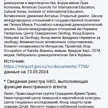
демократии и миротворчества, Форум имени Льва
Копелева, American Councils for International Education,
Cultural Vistas, Institute of International Education,
Антивоенное движение Антальи, Открытый диалог, Школа
международных отношений и государственной политики
им Питера Мунка, Российско-канадский демократический
альянс, Школа международных отношений им Нормана
Патерсона, Центр Гражданских Свобод, Фонд Бориса
Немцова за Свободу, Фонд имени Фридриха Науманна за
свободу, Феминистское антивоенное сопротивление,
Комитет независимости Ингушетии, Прометей, Stop
Occupation of Karelia, Вернись живым, Фридом Хаус, СОТА
медиа, Либерально-демократическая Лига Украины
Источник:
https://minjust.gov.ru/ru/documents/7756/
данные на
13.05.2024
* Сведения реестра НКО, выполняющих
функции иностранного агента:
Лилит, Правозащитная группа Гражданин.Армия.Право,
Нижегородский центр немецкой и европейской культуры,
Центр гендерных исследований, Фонд защиты прав
граждан Штаб, Институт права и публичной политики,