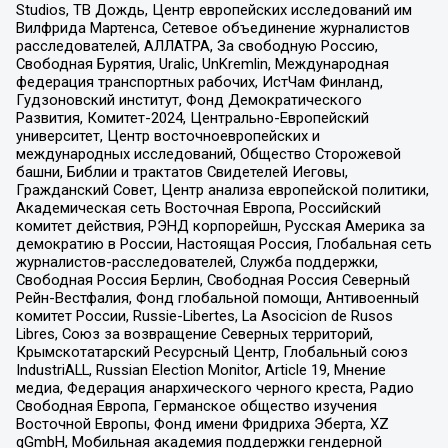
Studios, ТВ Дождь, Центр европейских исследований им
Вилфрида Мартенса, Сетевое объединение журналистов
расследователей, АЛЛАТРА, За свободную Россию,
Свободная Бурятия, Uralic, UnKremlin, Международная
федерация транспортных рабочих, ИстЧам Финланд,
Гудзоновский институт, Фонд Демократического
Развития, Комитет-2024, Центрально-Европейский
университет, Центр восточноевропейских и
международных исследований, Общество Сторожевой
башни, Библии и трактатов Свидетелей Иеговы,
Гражданский Совет, Центр анализа европейской политики,
Академическая сеть Восточная Европа, Российский
комитет действия, РЭНД корпорейшн, Русская Америка за
демократию в России, Настоящая Россия, Глобальная сеть
журналистов-расследователей, Служба поддержки,
Свободная Россия Берлин, Свободная Россия Северный
Рейн-Вестфалия, Фонд глобальной помощи, Антивоенный
комитет России, Russie-Libertes, La Asocicion de Rusos
Libres, Союз за возвращение Северных территорий,
Крымскотатарский Ресурсный Центр, Глобальный союз
IndustriALL, Russian Election Monitor, Article 19, Мнение
медиа, Федерация анархического черного креста, Радио
Свободная Европа, Германское общество изучения
Восточной Европы, Фонд имени Фридриха Эберта, XZ
gGmbH, Мобильная академия поддержки гендерной