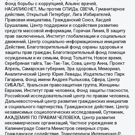
Фонд борьбы с коррупцией, Альянс врачей,
НАСИЛИЮ.НЕТ, Мы против СПИДа, СВЕЧА, Гуманитарное
действие, Открытый Петербург, Лига Избирателей,
Правовая инициатива, Гражданский Союз, Хасдей
Ерушалаим, Центр поддержки и содействия развитию
средств массовой информации, Горячая Линия, В защиту
прав заключенных, Институт глобализации и социальных
движений, Центр социально-информационных инициатив
Действие, Благотворительный фонд охраны здоровья и
защиты прав граждан, Благотворительный фонд помощи
осужденным и их семьям, Фонд Тольятти, Новое время,
Серебряная тайга, Так-Так-Так, Сова, центр Анна, Проект
Апрель, Самарская губерния, Эра здоровья, Мемориал,
Аналитический Центр Юрия Левады, Издательство Парк
Гагарина, Фонд имени Андрея Рылькова, Сфера, Центр
СИБАЛЬТ, Уральская правозащитная группа, Женщины
Евразии, Институт прав человека, Фонд защиты гласности,
Российский исследовательский центр по правам человека,
Дальневосточный центр развития гражданских инициатив
и социального партнерства, Гражданское действие, Центр
независимых социологических исследований, Сутяжник,
АКАДЕМИЯ ПО ПРАВАМ ЧЕЛОВЕКА, Центр развития
некоммерческих организаций, Частное учреждение в
Калининграде Совета Министров северных стран,
Гражданское содействие, Трансперенси Интернешнл-Р,