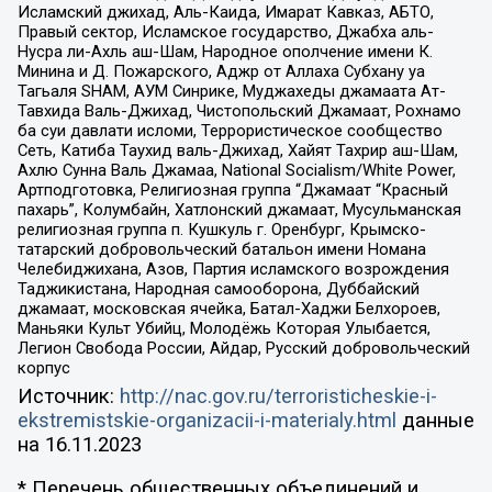
Исламский джихад, Аль-Каида, Имарат Кавказ, АБТО,
Правый сектор, Исламское государство, Джабха аль-
Нусра ли-Ахль аш-Шам, Народное ополчение имени К.
Минина и Д. Пожарского, Аджр от Аллаха Субхану уа
Тагьаля SHAM, АУМ Синрике, Муджахеды джамаата Ат-
Тавхида Валь-Джихад, Чистопольский Джамаат, Рохнамо
ба суи давлати исломи, Террористическое сообщество
Сеть, Катиба Таухид валь-Джихад, Хайят Тахрир аш-Шам,
Ахлю Сунна Валь Джамаа, National Socialism/White Power,
Артподготовка, Религиозная группа “Джамаат “Красный
пахарь”, Колумбайн, Хатлонский джамаат, Мусульманская
религиозная группа п. Кушкуль г. Оренбург, Крымско-
татарский добровольческий батальон имени Номана
Челебиджихана, Азов, Партия исламского возрождения
Таджикистана, Народная самооборона, Дуббайский
джамаат, московская ячейка, Батал-Хаджи Белхороев,
Маньяки Культ Убийц, Молодёжь Которая Улыбается,
Легион Свобода России, Айдар, Русский добровольческий
корпус
Источник:
http://nac.gov.ru/terroristicheskie-i-
ekstremistskie-organizacii-i-materialy.html
данные
на
16.11.2023
* Перечень общественных объединений и