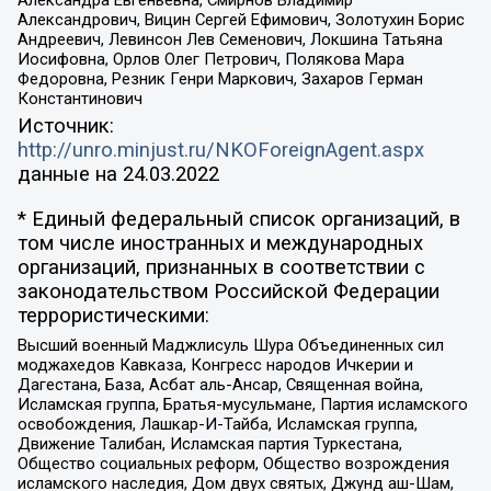
Александрович, Вицин Сергей Ефимович, Золотухин Борис
Андреевич, Левинсон Лев Семенович, Локшина Татьяна
Иосифовна, Орлов Олег Петрович, Полякова Мара
Федоровна, Резник Генри Маркович, Захаров Герман
Константинович
Источник:
http://unro.minjust.ru/NKOForeignAgent.aspx
данные на
24.03.2022
* Единый федеральный список организаций, в
том числе иностранных и международных
организаций, признанных в соответствии с
законодательством Российской Федерации
террористическими:
Высший военный Маджлисуль Шура Объединенных сил
моджахедов Кавказа, Конгресс народов Ичкерии и
Дагестана, База, Асбат аль-Ансар, Священная война,
Исламская группа, Братья-мусульмане, Партия исламского
освобождения, Лашкар-И-Тайба, Исламская группа,
Движение Талибан, Исламская партия Туркестана,
Общество социальных реформ, Общество возрождения
исламского наследия, Дом двух святых, Джунд аш-Шам,