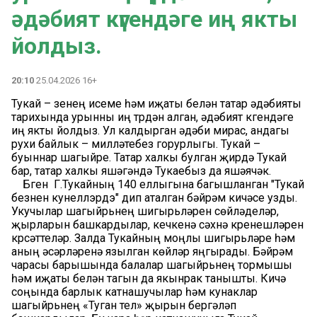
әдәбият күгендәге иң якты
йолдыз.
20:10
25.04.2026 16+
Тукай – үзенең исеме һәм иҗаты белән татар әдәбияты
тарихында урынны иң түрдән алган, әдәбият күгендәге
иң якты йолдыз. Ул калдырган әдәби мирас, андагы
рухи байлык – милләтебез горурлыгы. Тукай –
буыннар шагыйре. Татар халкы булган җирдә Тукай
бар, татар халкы яшәгәндә Тукаебыз да яшәячәк.
Бүген Г.Тукайның 140 еллыгына багышланган "Тукай
безнен кунеллэрдэ" дип аталган бәйрәм кичәсе узды.
Укучылар шагыйрьнең шигырьләрен сөйләделәр,
җырларын башкардылар, кечкенә сәхнә күренешләрен
күрсәттеләр. Залда Тукайның моңлы шигырьләре һәм
аның әсәрләренә язылган көйләр яңгырады. Бәйрәм
чарасы барышында балалар шагыйрьнең тормышы
һәм иҗаты белән тагын да якынрак танышты. Кичә
соңында барлык катнашучылар һәм кунаклар
шагыйрьнең «Туган тел» җырын бергәләп