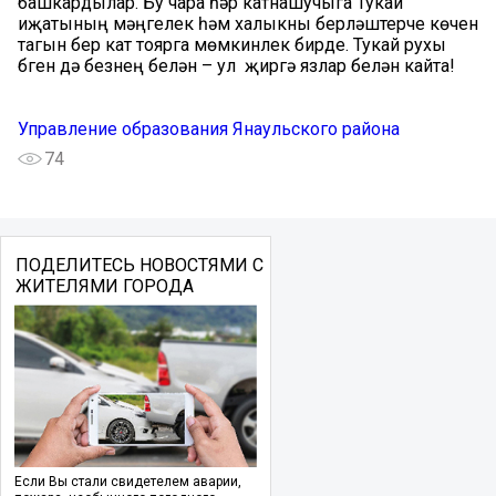
башкардылар. Бу чара һәр катнашучыга Тукай
иҗатының мәңгелек һәм халыкны берләштерүче көчен
тагын бер кат тоярга мөмкинлек бирде. Тукай рухы
бүген дә безнең белән – ул җиргә язлар белән кайта!
Управление образования Янаульского района
74
ПОДЕЛИТЕСЬ НОВОСТЯМИ С
ЖИТЕЛЯМИ ГОРОДА
Если Вы стали свидетелем аварии,