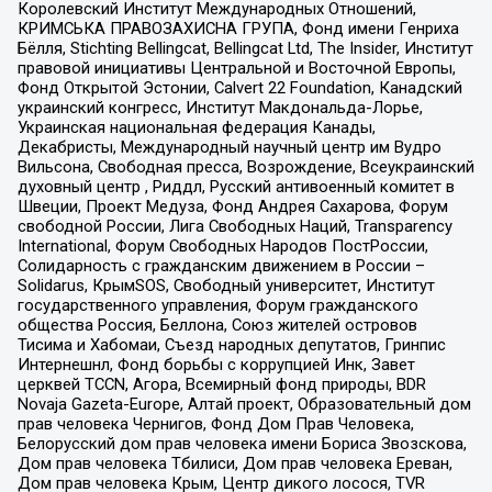
Королевский Институт Международных Отношений,
КРИМСЬКА ПРАВОЗАХИСНА ГРУПА, Фонд имени Генриха
Бёлля, Stichting Bellingcat, Bellingcat Ltd, The Insider, Институт
правовой инициативы Центральной и Восточной Европы,
Фонд Открытой Эстонии, Calvert 22 Foundation, Канадский
украинский конгресс, Институт Макдональда-Лорье,
Украинская национальная федерация Канады,
Декабристы, Международный научный центр им Вудро
Вильсона, Свободная пресса, Возрождение, Всеукраинский
духовный центр , Риддл, Русский антивоенный комитет в
Швеции, Проект Медуза, Фонд Андрея Сахарова, Форум
свободной России, Лига Свободных Наций, Transparеncy
International, Форум Свободных Народов ПостРоссии,
Солидарность с гражданским движением в России –
Solidarus, КрымSOS, Свободный университет, Институт
государственного управления, Форум гражданского
общества Россия, Беллона, Союз жителей островов
Тисима и Хабомаи, Съезд народных депутатов, Гринпис
Интернешнл, Фонд борьбы с коррупцией Инк, Завет
церквей TCCN, Агора, Всемирный фонд природы, BDR
Novaja Gazeta-Europe, Алтай проект, Образовательный дом
прав человека Чернигов, Фонд Дом Прав Человека,
Белорусский дом прав человека имени Бориса Звозскова,
Дом прав человека Тбилиси, Дом прав человека Ереван,
Дом прав человека Крым, Центр дикого лосося, TVR