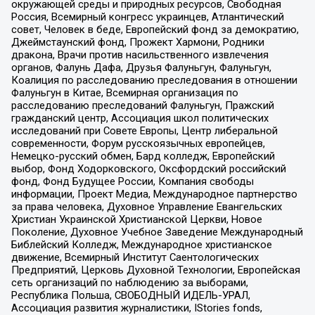
окружающей среды и природных ресурсов, Свободная
Россия, Всемирный конгресс украинцев, Атлантический
совет, Человек в беде, Европейский фонд за демократию,
Джеймстаунский фонд, Прожект Хармони, Родники
дракона, Врачи против насильственного извлечения
органов, Фалунь Дафа, Друзья Фалуньгун, Фалуньгун,
Коалиция по расследованию преследования в отношении
Фалуньгун в Китае, Всемирная организация по
расследованию преследований Фалуньгун, Пражский
гражданский центр, Ассоциация школ политических
исследований при Совете Европы, Центр либеральной
современности, Форум русскоязычных европейцев,
Немецко-русский обмен, Бард колледж, Европейский
выбор, Фонд Ходорковского, Оксфордский российский
фонд, Фонд Будущее России, Компания свободы
информации, Проект Медиа, Международное партнерство
за права человека, Духовное Управление Евангельских
Христиан Украинской Христианской Церкви, Новое
Поколение, Духовное Учебное Заведение Международный
Библейский Колледж, Международное христианское
движение, Всемирный Институт Саентологических
Предприятий, Церковь Духовной Технологии, Европейская
сеть организаций по наблюдению за выборами,
Республика Польша, СВОБОДНЫЙ ИДЕЛЬ-УРАЛ,
Ассоциация развития журналистики, IStories fonds,