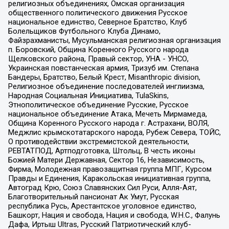
религиозных объединениях, Омская организация
общественного политического движения Русское
национальное единство, Северное Братство, Клуб
Болельщиков Футбольного Клуба Динамо,
Файзрахманисты, Мусульманская религиозная организация
п. Боровский, Община Коренного Русского народа
Щелковского района, Правый сектор, УНА - УНСО,
Украинская повстанческая армия, Тризуб им. Степана
Бандеры, Братство, Белый Крест, Misanthropic division,
Религиозное объединение последователей инглиизма,
Народная Социальная Инициатива, TulaSkins,
Этнополитическое объединение Русские, Русское
национальное объединение Атака, Мечеть Мирмамеда,
Община Коренного Русского народа г. Астрахани, ВОЛЯ,
Меджлис крымскотатарского народа, Рубеж Севера, ТОЙС,
О противодействии экстремистской деятельности,
РЕВТАТПОД, Артподготовка, Штольц, В честь иконы
Божией Матери Державная, Сектор 16, Независимость,
Фирма, Молодежная правозащитная группа МПГ, Курсом
Правды и Единения, Каракольская инициативная группа,
Автоград Крю, Союз Славянских Сил Руси, Алля-Аят,
Благотворительный пансионат Ак Умут, Русская
республика Русь, Арестантское уголовное единство,
Башкорт, Нация и свобода, Нация и свобода, W.H.С., Фалунь
Дафа, Иртыш Ultras, Русский Патриотический клуб-