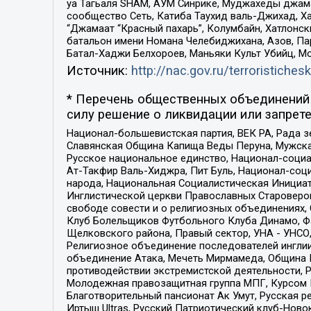
уа Тагьаля SHAM, АУМ Синрике, Муджахеды джама
сообщество Сеть, Катиба Таухид валь-Джихад, Хай
“Джамаат “Красный пахарь”, Колумбайн, Хатлонск
батальон имени Номана Челебиджихана, Азов, Па
Батал-Хаджи Белхороев, Маньяки Культ Убийц, М
Источник:
http://nac.gov.ru/terroristichesk
* Перечень общественных объединений 
силу решение о ликвидации или запрете
Национал-большевистская партия, ВЕК РА, Рада 
Славянская Община Капища Веды Перуна, Мужская
Русское национальное единство, Национал-социа
Ат-Такфир Валь-Хиджра, Пит Буль, Национал-соц
народа, Национальная Социалистическая Инициат
Инглистической церкви Православных Староверов
свободе совести и о религиозных объединениях,
Клуб Болельщиков Футбольного Клуба Динамо, Фа
Щелковского района, Правый сектор, УНА - УНСО, У
Религиозное объединение последователей инглии
объединение Атака, Мечеть Мирмамеда, Община К
противодействии экстремистской деятельности, 
Молодежная правозащитная группа МПГ, Курсом П
Благотворительный пансионат Ак Умут, Русская ре
Иртыш Ultras, Русский Патриотический клуб-Нов