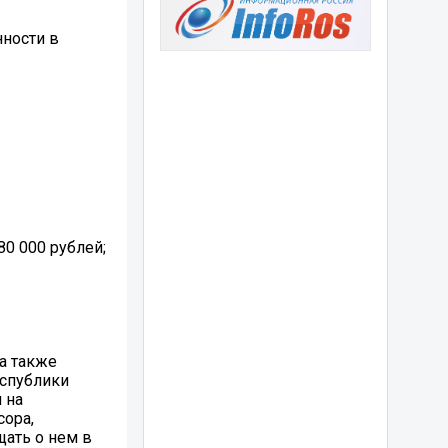
нности в
0 000 рублей;
а также
еспублики
 на
сора,
ать о нем в