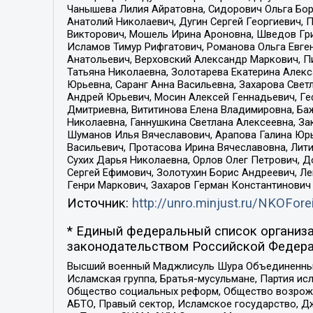
Чанышева Лилия Айратовна, Сидорович Ольга Бори
Анатолий Николаевич, Дугин Сергей Георгиевич, 
Викторович, Мошель Ирина Ароновна, Шведов Гри
Исламов Тимур Рифгатович, Романова Ольга Евге
Анатольевич, Верховский Александр Маркович, П
Татьяна Николаевна, Золотарева Екатерина Алек
Юрьевна, Саранг Анна Васильевна, Захарова Свет
Андрей Юрьевич, Мосин Алексей Геннадьевич, Ге
Дмитриевна, Вититинова Елена Владимировна, Ба
Николаевна, Ганнушкина Светлана Алексеевна, За
Шуманов Илья Вячеславович, Арапова Галина Юрь
Васильевич, Протасова Ирина Вячеславовна, Лит
Сухих Дарья Николаевна, Орлов Олег Петрович, 
Сергей Ефимович, Золотухин Борис Андреевич, Л
Генри Маркович, Захаров Герман Константинович
Источник:
http://unro.minjust.ru/NKOFore
* Единый федеральный список организа
законодательством Российской Федера
Высший военный Маджлисуль Шура Объединенных с
Исламская группа, Братья-мусульмане, Партия ис
Общество социальных реформ, Общество возрожд
АБТО, Правый сектор, Исламское государство, Д