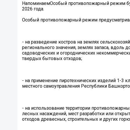
НапоминаемОсобый противопожарный режим буде
2026 года.
Особый противопожарный режим предусматрива
- на разведение костров на землях сельскохозя
регионального значения, землях запаса, вдоль до
садоводческих и огороднических некоммерческих
твердых бытовых отходов;
- на применение пиротехнических изделий 1-3 к
местного самоуправления Республики Башкорто
- на использование территории противопожарных
лесных насаждений, мест разработки или открыт
отходов древесных, строительных и других горю