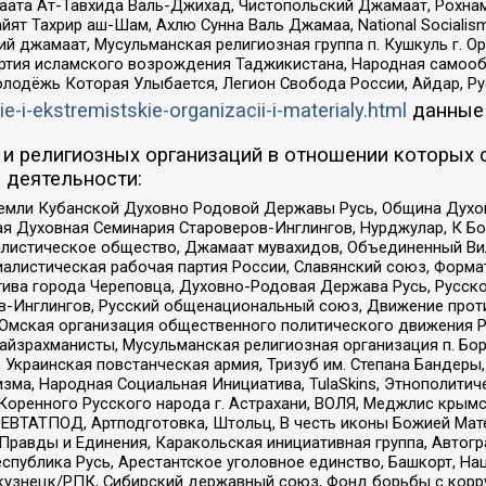
ата Ат-Тавхида Валь-Джихад, Чистопольский Джамаат, Рохнам
ят Тахрир аш-Шам, Ахлю Сунна Валь Джамаа, National Socialism
ий джамаат, Мусульманская религиозная группа п. Кушкуль г. 
ртия исламского возрождения Таджикистана, Народная самооб
олодёжь Которая Улыбается, Легион Свобода России, Айдар, Р
ie-i-ekstremistskie-organizacii-i-materialy.html
данные
и религиозных организаций в отношении которых 
 деятельности:
земли Кубанской Духовно Родовой Державы Русь, Община Духо
 Духовная Семинария Староверов-Инглингов, Нурджулар, К Бо
листическое общество, Джамаат мувахидов, Объединенный Вил
иалистическая рабочая партия России, Славянский союз, Форма
ива города Череповца, Духовно-Родовая Держава Русь, Русск
-Инглингов, Русский общенациональный союз, Движение против
 Омская организация общественного политического движения Р
йзрахманисты, Мусульманская религиозная организация п. Бо
краинская повстанческая армия, Тризуб им. Степана Бандеры, Бр
зма, Народная Социальная Инициатива, TulaSkins, Этнополитич
оренного Русского народа г. Астрахани, ВОЛЯ, Меджлис крымс
РЕВТАТПОД, Артподготовка, Штольц, В честь иконы Божией Мате
равды и Единения, Каракольская инициативная группа, Автогра
спублика Русь, Арестантское уголовное единство, Башкорт, Наци
окузнецк/РПК, Сибирский державный союз, Фонд борьбы с кор