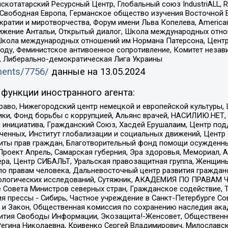
татарский Ресурсный Центр, Глобальный союз IndustriALL, Russi
 Свободная Европа, Германское общество изучения Восточной 
и и миротворчества, Форум имени Льва Копелева, American Counci
ое движение Антальи, Открытый диалог, Школа международных отн
Школа международных отношений им Нормана Патерсона, Центр
ду, Феминистское антивоенное сопротивление, Комитет независ
а, Либерально-демократическая Лига Украины
uments/7756/
данные на
13.05.2024
функции иностранного агента:
раво, Нижегородский центр немецкой и европейской культуры,
тики, Фонд борьбы с коррупцией, Альянс врачей, НАСИЛИЮ.НЕТ,
я инициатива, Гражданский Союз, Хасдей Ерушалаим, Центр по
юченных, Институт глобализации и социальных движений, Цент
ты прав граждан, Благотворительный фонд помощи осужденным
а, Проект Апрель, Самарская губерния, Эра здоровья, Мемориал
ера, Центр СИБАЛЬТ, Уральская правозащитная группа, Женщины
по правам человека, Дальневосточный центр развития гражданс
ологических исследований, Сутяжник, АКАДЕМИЯ ПО ПРАВАМ Ч
е Совета Министров северных стран, Гражданское содействие,
я прессы - Сибирь, Частное учреждение в Санкт-Петербурге С
 и Закон, Общественная комиссия по сохранению наследия ак
звития Свободы Информации, Экозащита!-Женсовет, Общественн
Регина Николаевна, Кривенко Сергей Владимирович, Милославс