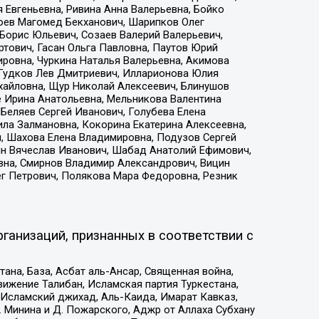
 Евгеньевна, Ривина Анна Валерьевна, Бойко
хоев Магомед Бекханович, Шарипков Олег
Борис Юльевич, Созаев Валерий Валерьевич,
тович, Гасан Ольга Павловна, Паутов Юрий
ровна, Чуркина Наталья Валерьевна, Акимова
 Гудков Лев Дмитриевич, Илларионова Юлия
ихайловна, Щур Николай Алексеевич, Блинушов
е Ирина Анатольевна, Мельникова Валентина
Беляев Сергей Иванович, Голубева Елена
ила Залмановна, Кокорина Екатерина Алексеевна,
, Шахова Елена Владимировна, Подузов Сергей
ин Вячеслав Иванович, Шабад Анатолий Ефимович,
вна, Смирнов Владимир Александрович, Вицин
ег Петрович, Полякова Мара Федоровна, Резник
ганизаций, признанных в соответствии с
на, База, Асбат аль-Ансар, Священная война,
ижение Талибан, Исламская партия Туркестана,
Исламский джихад, Аль-Каида, Имарат Кавказ,
 Минина и Д. Пожарского, Аджр от Аллаха Субхану