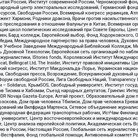
тая Россия, Институт современной России, Черноморский фонд
родный центр электоральных исследований, Германский фонд
рсов, Свободная Россия, Всемирный конгресс украинцев, Атла
ект Хармони, Родники дракона, Врачи против насильственного
ию преследования в отношении Фалуньгун в Китае, Всемирная о
ация школ политических исследований при Совете Европы, Цен
мен, Бард колледж, Европейский выбор, Фонд Ходорковского,
едиа, Международное партнерство за права человека, Духовно
ое Учебное Заведение Международный Библейский Колледж, М
ь Духовной Технологии, Европейская сеть организаций по наб
урналистики, IStories fonds, Королевский Институт Между
gcat, Bellingcat Ltd, The Insider, Институт правовой инициатив
инский конгресс, Институт Макдональда-Лорье, Украинская нац
, Свободная пресса, Возрождение, Всеукраинский духовный цен
орум свободной России, Лига Свободных Наций, Transparеncy I
– Solidarus, КрымSOS, Свободный университет, Институт госу
в Тисима и Хабомаи, Съезд народных депутатов, Гринпис Инте
DR Novaja Gazeta-Europe, Алтай проект, Образовательный дом 
зскова, Дом прав человека Тбилиси, Дом прав человека Ерева
едований им Вилфрида Мартенса, Сетевое объединение журнали
Международная федерация транспортных рабочих, ИстЧам Финлан
й университет, Центр восточноевропейских и международных и
, Центр анализа европейской политики, Академическая сеть Во
ю в России, Настоящая Россия, Глобальная сеть журналистов
естфалия, Фонд глобальной помощи, Антивоенный комитет России,