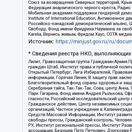
Союз за возвращение Северных территорий, Крымско
Федерация анархического черного креста, Радио
Мобильная академия поддержки гендерной демократи
Institute of International Education, Антивоенн
Российско-канадский демократический альянс, 
Свободу, Фонд имени Фридриха Науманна за свобо
Karelia, Вернись живым, Фридом Хаус, СОТА меди
Источник:
https://minjust.gov.ru/ru/doc
* Сведения реестра НКО, выполняющих 
Лилит, Правозащитная группа Гражданин.Армия.П
граждан Штаб, Институт права и публичной поли
Открытый Петербург, Лига Избирателей, Правова
информации, Горячая Линия, В защиту прав закл
Благотворительный фонд охраны здоровья и защи
Серебряная тайга, Так-Так-Так, Сова, центр Анн
Парк Гагарина, Фонд имени Андрея Рылькова, Сф
гласности, Российский исследовательский центр 
Гражданское действие, Центр независимых соци
организаций, Частное учреждение в Калининград
Средств Массовой Информации, Институт развити
свободы прессы, Гражданский контроль, Человек
РУ, Институт региональной прессы, Институт Ра
ассоциация, Бедушев Петр Петрович, Дзугкоева 