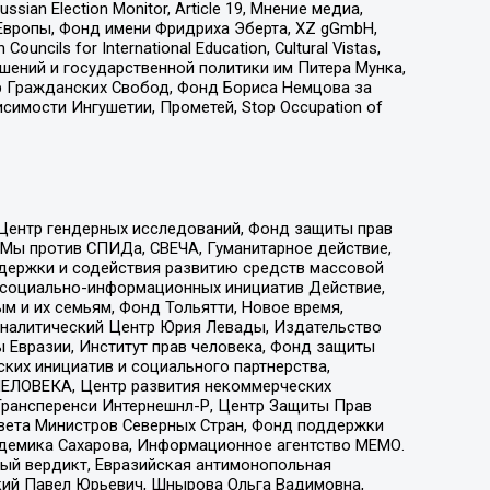
an Election Monitor, Article 19, Мнение медиа,
Европы, Фонд имени Фридриха Эберта, XZ gGmbH,
ls for International Education, Cultural Vistas,
ошений и государственной политики им Питера Мунка,
 Гражданских Свобод, Фонд Бориса Немцова за
имости Ингушетии, Прометей, Stop Occupation of
 Центр гендерных исследований, Фонд защиты прав
 Мы против СПИДа, СВЕЧА, Гуманитарное действие,
ддержки и содействия развитию средств массовой
р социально-информационных инициатив Действие,
 и их семьям, Фонд Тольятти, Новое время,
, Аналитический Центр Юрия Левады, Издательство
 Евразии, Институт прав человека, Фонд защиты
ких инициатив и социального партнерства,
ЕЛОВЕКА, Центр развития некоммерческих
 Трансперенси Интернешнл-Р, Центр Защиты Прав
овета Министров Северных Стран, Фонд поддержки
адемика Сахарова, Информационное агентство МЕМО.
ый вердикт, Евразийская антимонопольная
кий Павел Юрьевич, Шнырова Ольга Вадимовна,