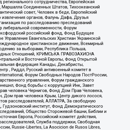
 регионального сотрудничества, Европейская
 Маршалла Соединенных Штатов, Тихоокеанский
нтический совет, Человек в беде, Европейский
 извлечения органов, Фалунь Дафа, Друзья
рганизация по расследованию преследований
тр либеральной современности, Форум
 Оксфордский российский фонд, Фонд Будущее
е Управление Евангельских Христиан Украинской
еждународное христианское движение, Всемирный
людению за выборами, Республика Польша,
народных Отношений, КРИМСЬКА ПРАВОЗАХИСНА
ы Центральной и Восточной Европы, Фонд Открытой
иональная федерация Канады, Декабристы,
тр , Риддл, Русский антивоенный комитет в
nternational, Форум Свободных Народов ПостРоссии,
дарственного управления, Форум гражданского
рнешнл, Фонд борьбы с коррупцией Инк, Завет
прав человека Чернигов, Фонд Дом Прав Человека,
н, Дом прав человека Крым, Центр дикого лосося,
стов расследователей, АЛЛАТРА, За свободную
д, Гудзоновский институт, Фонд Демократического
сследований, Общество Сторожевой башни, Библии и
сточная Европа, Российский комитет действия,
-расследователей, Служба поддержки, Свободная
 Russie-Libertes, La Asocicion de Rusos Libres,