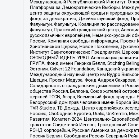
Международный Республиканский Институт, Откры
Платформа за Демократические Выборы, Междуна
центр защиты окружающей среды и природных ресу
фонд за демократию, Джеймстаунский фонд, Прож
Фалуньгун, Фалуньгун, Коалиция по расследован
Фалуньгун, Пражский гражданский центр, Ассоци
русскоязычных европейцев, Немецко-русский об
России, Компания свободы информации, Проект М
Христианской Церкви, Новое Поколение, Духовн
Институт Саентологических Предприятий, Церков
СВОБОДНЫЙ ИДЕЛЬ-УРАЛ, Ассоциация развития ж
ГРУПА, Фонд имени Генриха Бёлля, Stichting Bellin
Эстонии, Calvert 22 Foundation, Канадский укра
Международный научный центр им Вудро Вильсона
Швеции, Проект Медуза, Фонд Андрея Сахарова, Ф
Солидарность с гражданским движением в России 
общества Россия, Беллона, Союз жителей острово
церквей TCCN, Агора, Всемирный фонд природы, B
Белорусский дом прав человека имени Бориса Зво
TVR Studios, ТВ Дождь, Центр европейских иссл
Россию, Свободная Бурятия, Uralic, UnKremlin, 
Развития, Комитет-2024, Центрально-Европейски
трактатов Свидетелей Иеговы, Гражданский Совет
РЭНД корпорейшн, Русская Америка за демократи
Россия Берлин, Свободная Россия Северный Рейн-В