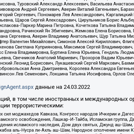
совна, Туровский Александр Алексеевич, Васильева Анастасия
Пивоваров Андрей Сергеевич, Аверин Виталий Евгеньевич, Бара
горий Сергеевич, Пономарев Лев Александрович, Каргалицкий 
ньевна, Щаров Сергей Алексадрович, Цирульников Борис Альбер
ислакова-Паркер Марина Петровна, Кочеткова Татьяна Владими
сандровна, Рачинский Ян Збигневич, Жемкова Елена Борисовна,
лана Сергеевна, Аверин Владимир Анатольевич, Щур Татьяна М
фтер Валентин Михайлович, Симонов Алексей Кириллович, Флиг
женова Светлана Куприяновна, Максимов Сергей Владимирович, 
кс Елена Владимировна, Буртина Елена Юрьевна, Гендель Людм
евна, Свечников Анатолий Мариевич, Прохоров Вадим Юрьевич
инский Леонид Борисович, Лукашевский Сергей Маркович, Бахм
Добровольская Анна Дмитриевна, Королева Александра Евгенье
евинсон Лев Семенович, Локшина Татьяна Иосифовна, Орлов Ол
ignAgent.aspx
данные на
24.03.2022
ций, в том числе иностранных и международных ор
ции террористическими:
ил моджахедов Кавказа, Конгресс народов Ичкерии и Дагеста
ламского освобождения, Лашкар-И-Тайба, Исламская группа, Дв
ения исламского наследия, Дом двух святых, Джунд аш-Шам, 
жабха аль-Нусра ли-Ахль аш-Шам, Народное ополчение имени К.