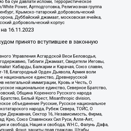
о ба суи давлати исломи, Террористическое
/White Power, Артподготовка, Религиозная группа
Оренбург, Крымско-татарский добровольческий
орона, Дуббайский джамаат, московская ячейка,
усский добровольческий корпус
 на
16.11.2023
судом принято вступившее в законную
вного Управления Асгардской Веси Беловодья,
годержавию, Таблиги Джамаат, Свидетели Иеговы,
айат Кабарды, Балкарии и Карачая, Союз славян,
т-18, Благородный Орден Дьявола, Армия воли
ое национальное единство, Древнерусской
 нелегальной иммиграции, Кровь и Честь, О
усское национальное единство, Северное Братство,
ровский, Община Коренного Русского народа
атство, Белый Крест, Misanthropic division,
еское объединение Русские, Русское национальное
котатарского народа, Рубеж Севера, ТОЙС, О
ри Державная, Сектор 16, Независимость, Фирма,
д Крю, Союз Славянских Сил Руси, Алля-Аят,
я и свобода, Нация и свобода, W.H.С., Фалунь Дафа,
рупцией, Фонд защиты прав граждан, Штабы