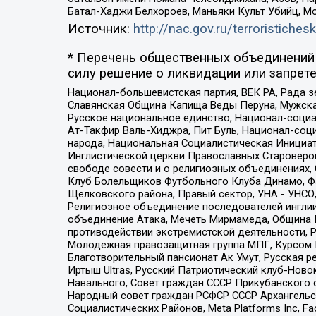
Батал-Хаджи Белхороев, Маньяки Культ Убийц, М
Источник:
http://nac.gov.ru/terroristichesk
* Перечень общественных объединений 
силу решение о ликвидации или запрете
Национал-большевистская партия, ВЕК РА, Рада 
Славянская Община Капища Веды Перуна, Мужская
Русское национальное единство, Национал-социа
Ат-Такфир Валь-Хиджра, Пит Буль, Национал-соц
народа, Национальная Социалистическая Инициат
Инглистической церкви Православных Староверов
свободе совести и о религиозных объединениях,
Клуб Болельщиков Футбольного Клуба Динамо, Фа
Щелковского района, Правый сектор, УНА - УНСО, У
Религиозное объединение последователей инглии
объединение Атака, Мечеть Мирмамеда, Община К
противодействии экстремистской деятельности, 
Молодежная правозащитная группа МПГ, Курсом П
Благотворительный пансионат Ак Умут, Русская ре
Иртыш Ultras, Русский Патриотический клуб-Нов
Навального, Совет граждан СССР Прикубанского 
Народный совет граждан РСФСР СССР Архангельск
Социалистических Районов, Meta Platforms Inc, 