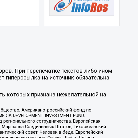
оров. При перепечатке текстов либо ином
ет гиперссылка на источник обязательна.
ть которых признана нежелательной на
общество, Американо-российский фонд по
 MEDIA DEVELOPMENT INVESTMENT FUND,
 регионального сотрудничества, Европейская
 Маршалла Соединенных Штатов, Тихоокеанский
нтический совет, Человек в беде, Европейский
 извлечения органов, Фалунь Дафа, Друзья