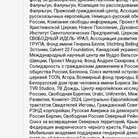
Фалуньгун, Фалуньгун, Коалиция по расследован
Фалуньгун, Пражский гражданский центр, Ассоци
русскоязычных европейцев, Немецко-русский об
России, Компания свободы информации, Проект М
Христианской Церкви, Новое Поколение, Духовн
Институт Саентологических Предприятий, Церков
СВОБОДНЫЙ ИДЕЛЬ-УРАЛ, Ассоциация развития ж
ГРУПА, Фонд имени Генриха Бёлля, Stichting Bellin
Эстонии, Calvert 22 Foundation, Канадский укра
Международный научный центр им Вудро Вильсона
Швеции, Проект Медуза, Фонд Андрея Сахарова, Ф
Солидарность с гражданским движением в России 
общества Россия, Беллона, Союз жителей острово
церквей TCCN, Агора, Всемирный фонд природы, B
Белорусский дом прав человека имени Бориса Зво
TVR Studios, ТВ Дождь, Центр европейских иссл
Россию, Свободная Бурятия, Uralic, UnKremlin, 
Развития, Комитет-2024, Центрально-Европейски
трактатов Свидетелей Иеговы, Гражданский Совет
РЭНД корпорейшн, Русская Америка за демократи
Россия Берлин, Свободная Россия Северный Рейн-В
Союз за возвращение Северных территорий, Крымско
Федерация анархического черного креста, Радио
Мобильная академия поддержки гендерной демократи