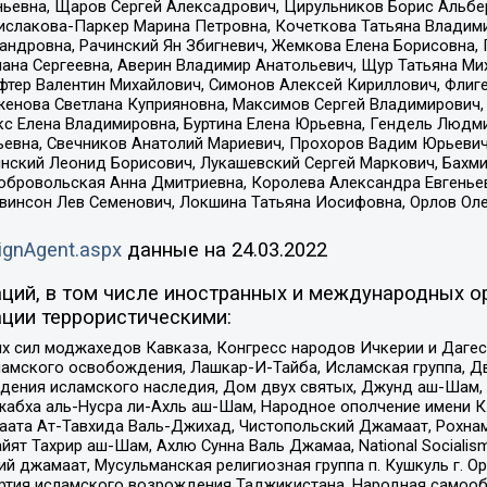
ньевна, Щаров Сергей Алексадрович, Цирульников Борис Альбер
ислакова-Паркер Марина Петровна, Кочеткова Татьяна Владими
сандровна, Рачинский Ян Збигневич, Жемкова Елена Борисовна,
лана Сергеевна, Аверин Владимир Анатольевич, Щур Татьяна М
фтер Валентин Михайлович, Симонов Алексей Кириллович, Флиг
женова Светлана Куприяновна, Максимов Сергей Владимирович, 
кс Елена Владимировна, Буртина Елена Юрьевна, Гендель Людм
евна, Свечников Анатолий Мариевич, Прохоров Вадим Юрьевич
инский Леонид Борисович, Лукашевский Сергей Маркович, Бахм
Добровольская Анна Дмитриевна, Королева Александра Евгенье
евинсон Лев Семенович, Локшина Татьяна Иосифовна, Орлов Ол
ignAgent.aspx
данные на
24.03.2022
ций, в том числе иностранных и международных ор
ции террористическими:
ил моджахедов Кавказа, Конгресс народов Ичкерии и Дагеста
ламского освобождения, Лашкар-И-Тайба, Исламская группа, Дв
ения исламского наследия, Дом двух святых, Джунд аш-Шам, 
жабха аль-Нусра ли-Ахль аш-Шам, Народное ополчение имени К.
ата Ат-Тавхида Валь-Джихад, Чистопольский Джамаат, Рохнам
ят Тахрир аш-Шам, Ахлю Сунна Валь Джамаа, National Socialism
ий джамаат, Мусульманская религиозная группа п. Кушкуль г. 
ртия исламского возрождения Таджикистана, Народная самооб