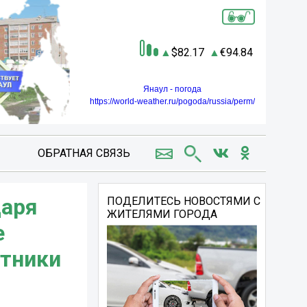
82.17
94.84
Янаул - погода
https://world-weather.ru/pogoda/russia/perm/
ОБРАТНАЯ СВЯЗЬ
даря
ПОДЕЛИТЕСЬ НОВОСТЯМИ С
ЖИТЕЛЯМИ ГОРОДА
е
отники