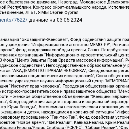
ское общественное движение, Невоград, Молодежное Демократ
ой Республики, Конгресс ойрат-калмыцкого народа, Исполнит
бъединение, ЛГБТ, Я.МЫ Сергей Фургал
uments/7822/
данные на
03.05.2024
Общество с ограниченной ответственностью "Радио Свободная Европа/Радио Свобода", Чешское информационное агентство "MEDIUM-ORIENT", Красноярская региональная общественная организация "Мы против СПИДа", Камалягин Денис Николаевич, Маркелов Сергей Евгеньевич, Пономарев Лев Александрович, Савицкая Людмила Алексеевна, Автономная некоммерческая организация "Центр по работе с проблемой насилия "НАСИЛИЮ.НЕТ", Межрегиональный профессиональный союз работников здравоохранения "Альянс врачей", Юридическое лицо, зарегистрированное в Латвийской Республике, SIA "Medusa Project" (регистрационный номер 40103797863, дата регистрации 10.06.2014), Некоммерческая организация "Фонд по борьбе с коррупцией", Автономная некоммерческая организация "Институт права и публичной политики", Баданин Роман Сергеевич, Гликин Максим Александрович, Железнова Мария Михайловна, Лукьянова Юлия Сергеевна, Маетная Елизавета Витальевна, Маняхин Петр Борисович, Чуракова Ольга Владимировна, Ярош Юлия Петровна, Юридическое лицо "The Insider SIA", зарегистрированное в Риге, Латвийская Республика (дата регистрации 26.06.2015), являющееся администратором доменного имени интернет-издания "The Insider SIA", https://theins.ru, Постернак Алексей Евгеньевич, Рубин Михаил Аркадьевич, Анин Роман Александрович, Юридическое лицо Istories fonds, зарегистрированное в Латвийской Республике (регистрационный номер 50008295751, дата регистрации 24.02.2020), Великовский Дмитрий Александрович, Долинина Ирина Николаевна, Мароховская Алеся Алексеевна, Шлейнов Роман Юрьевич, Шмагун Олеся Валентиновна, Общество с ограниченной ответственностью "Альтаир 2021", Общество с ограниченной ответственностью "Вега 2021", Общество с ограниченной ответственностью "Главный редактор 2021", Общество с ограниченной ответственностью "Ромашки монолит", Важенков Артем Валерьевич, Ивановская областная общественная организация "Центр гендерных исследований", Гурман Юрий Альбертович, Медиапроект "ОВД-Инфо", Егоров Владимир Владимирович, Жилинский Владимир Александрович, Общество с ограниченной ответственностью "ЗП", Иванова София Юрьевна, Карезина Инна Павловна, Кильтау Екатерина Викторовна, Петров Алексей Викторович, Пискунов Сергей Евгеньевич, Смирнов Сергей Сергеевич, Тихонов Михаил Сергеевич, Общество с ограниченной ответственностью "ЖУРНАЛИСТ-ИНОСТРАННЫЙ АГЕНТ", Арапова Галина Юрьевна, Вольтская Татьяна Анатольевна, Американская компания "Mason G.E.S. Anonymous Foundation" (США), являющаяся владельцем интернет-издания https://mnews.world/, Компания "Stichting Bellingcat", зарегистрированная в Нидерландах (дата регистрации 11.07.2018), Захаров Андрей Вячеславович, Клепиковская Екатерина Дмитриевна, Общество с ограниченной ответственностью "МЕМО", Перл Роман Александрович, Симонов Евгений Алексеевич, Соловьева Елена Анатольевна, Сотников Даниил Владимирович, Сурначева Елизавета Дмитриевна, Автономная некоммерческая организация по защите прав человека и информированию населения "Якутия – Наше Мнение", Общество с ограниченной ответственностью "Москоу диджитал медиа", с 26.01.2023 Общество с ограниченной ответственностью "Чайка Белые сады", Ветошкина Валерия Валерьевна, Заговора Максим Александрович, Межрегиональное общественное движение "Российская ЛГБТ - сеть", Оленичев Максим Владимирович, Павлов Иван Юрьевич, Скворцова Елена Сергеевна, Общество с ограниченной ответственностью "Как бы инагент", Кочетков Игорь Викторович, Общество с ограниченной ответственностью "Честные выборы", Еланчик Олег Александрович, Общество с ограниченной ответственностью "Нобелевский призыв", Гималова Регина Эмилевна, Григорьев Андрей Валерьевич, Григорьева Алина Александровна, Ассоциация по содействию защите прав призывников, альтернативнослужащих и военнослужащих "Правозащитная группа "Гражданин.Армия.Право", Хисамова Регина Фаритовна, Автономная некоммерческая организация по реализа