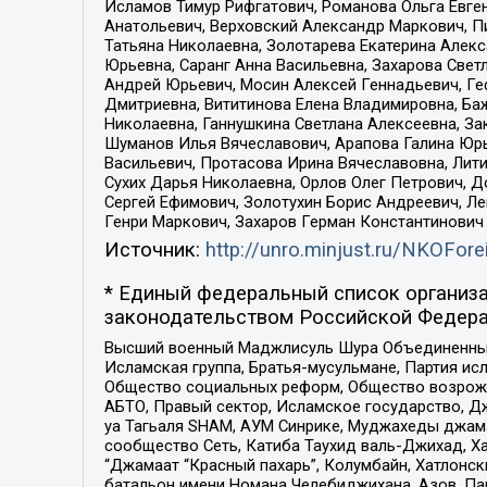
Исламов Тимур Рифгатович, Романова Ольга Евге
Анатольевич, Верховский Александр Маркович, П
Татьяна Николаевна, Золотарева Екатерина Алек
Юрьевна, Саранг Анна Васильевна, Захарова Свет
Андрей Юрьевич, Мосин Алексей Геннадьевич, Ге
Дмитриевна, Вититинова Елена Владимировна, Ба
Николаевна, Ганнушкина Светлана Алексеевна, За
Шуманов Илья Вячеславович, Арапова Галина Юрь
Васильевич, Протасова Ирина Вячеславовна, Лит
Сухих Дарья Николаевна, Орлов Олег Петрович, 
Сергей Ефимович, Золотухин Борис Андреевич, Л
Генри Маркович, Захаров Герман Константинович
Источник:
http://unro.minjust.ru/NKOFore
* Единый федеральный список организа
законодательством Российской Федера
Высший военный Маджлисуль Шура Объединенных с
Исламская группа, Братья-мусульмане, Партия ис
Общество социальных реформ, Общество возрожд
АБТО, Правый сектор, Исламское государство, Д
уа Тагьаля SHAM, АУМ Синрике, Муджахеды джама
сообщество Сеть, Катиба Таухид валь-Джихад, Хай
“Джамаат “Красный пахарь”, Колумбайн, Хатлонск
батальон имени Номана Челебиджихана, Азов, Па