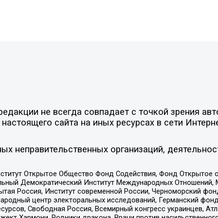
едакции не всегда совпадает с точкой зрения авт
настоящего сайта на иных ресурсах в сети Интерн
ых неправительственных организаций, деятельнос
ститут Открытое Общество Фонд Содействия, Фонд Открытое 
альный Демократический Институт Международных Отношений,
тая Россия, Институт современной России, Черноморский фонд
родный центр электоральных исследований, Германский фонд
рсов, Свободная Россия, Всемирный конгресс украинцев, Атла
ект Хармони, Родники дракона, Врачи против насильственного