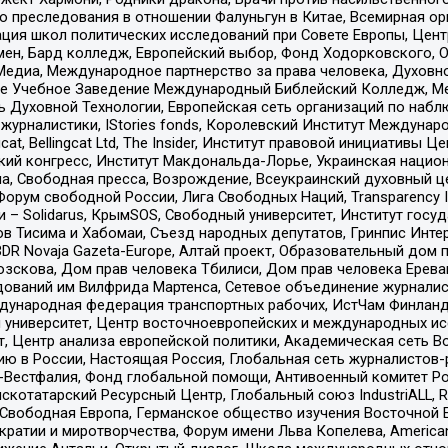
ию преследования в отношении Фалуньгун в Китае, Всемирная о
ация школ политических исследований при Совете Европы, Цен
мен, Бард колледж, Европейский выбор, Фонд Ходорковского,
едиа, Международное партнерство за права человека, Духовно
ое Учебное Заведение Международный Библейский Колледж, М
ь Духовной Технологии, Европейская сеть организаций по наб
урналистики, IStories fonds, Королевский Институт Между
gcat, Bellingcat Ltd, The Insider, Институт правовой инициатив
инский конгресс, Институт Макдональда-Лорье, Украинская нац
, Свободная пресса, Возрождение, Всеукраинский духовный цен
орум свободной России, Лига Свободных Наций, Transparеncy I
– Solidarus, КрымSOS, Свободный университет, Институт госу
в Тисима и Хабомаи, Съезд народных депутатов, Гринпис Инте
DR Novaja Gazeta-Europe, Алтай проект, Образовательный дом 
зскова, Дом прав человека Тбилиси, Дом прав человека Ерева
едований им Вилфрида Мартенса, Сетевое объединение журнали
Международная федерация транспортных рабочих, ИстЧам Финлан
й университет, Центр восточноевропейских и международных и
, Центр анализа европейской политики, Академическая сеть Во
ю в России, Настоящая Россия, Глобальная сеть журналистов
естфалия, Фонд глобальной помощи, Антивоенный комитет России,
татарский Ресурсный Центр, Глобальный союз IndustriALL, Russi
 Свободная Европа, Германское общество изучения Восточной 
и и миротворчества, Форум имени Льва Копелева, American Counci