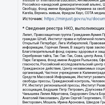
Institute of International Education, Антивоенн
Российско-канадский демократический альянс, 
Свободу, Фонд имени Фридриха Науманна за свобо
Karelia, Вернись живым, Фридом Хаус, СОТА меди
Источник:
https://minjust.gov.ru/ru/doc
* Сведения реестра НКО, выполняющих 
Лилит, Правозащитная группа Гражданин.Армия.П
граждан Штаб, Институт права и публичной поли
Открытый Петербург, Лига Избирателей, Правова
информации, Горячая Линия, В защиту прав закл
Благотворительный фонд охраны здоровья и защи
Серебряная тайга, Так-Так-Так, Сова, центр Анн
Парк Гагарина, Фонд имени Андрея Рылькова, Сф
гласности, Российский исследовательский центр 
Гражданское действие, Центр независимых соци
организаций, Частное учреждение в Калининград
Средств Массовой Информации, Институт развити
свободы прессы, Гражданский контроль, Человек
РУ, Институт региональной прессы, Институт Ра
ассоциация, Бедушев Петр Петрович, Дзугкоева 
Чанышева Лилия Айратовна, Сидорович Ольга Бори
Анатолий Николаевич, Дугин Сергей Георгиевич, 
Викторович, Мошель Ирина Ароновна, Шведов Гри