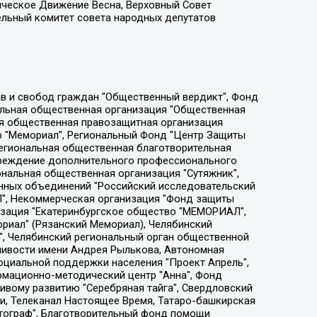
ическое Движение Весна, Верховный Совет
ельный комитет совета народных депутатов
ции социально-правовых программ "Лилит", Дальневосточное общественное движение "Маяк", Санкт-Петербургская ЛГБТ-инициативная группа "Выход", Инициативная группа ЛГБТ+ "Реверс", Алексеев Андрей Викторович, Бекбулатова Таисия Львовна, Беляев Иван Михайлович, Владыкина Елена Сергеевна, Гельман Марат Александрович, Никульшина Вероника Юрьевна, Толоконникова Надежда Андреевна, Шендерович Виктор Анатольевич, Общество с ограниченной ответственностью "Данное сообщение", Общество с ограниченной ответственностью Издательский дом "Новая глава", Айнбиндер Александра Александровна, Московский комьюнити-центр для ЛГБТ+инициатив, Благотворительный фонд развития филантропии, Deutsche Welle (Германия, Kurt-Schumacher-Strasse 3, 53113 Bonn), Борзунова Мария Михайловна, Воробьев Виктор Викторович, Голубева Анна Львовна, Константинова Алла Михайловна, Малкова Ирина Владимировна, Мурадов Мурад Абдулгалимович, Осетинская Елизавета Николаевна, Понасенков Евгений Николаевич, Ганапольский Матвей Юрьевич, Киселев Евгений Алексеевич, Борухович Ирина Григорьевна, Дремин Иван Тимофеевич, Дубровский Дмитрий Викторович, Красноярская региональная общественная организация поддержки и развития альтернативных образовательных технологий и межкультурных коммуникаций "ИНТЕРРА", Маяковская Екатерина Алексеевна, Фейгин Марк Захарович, Филимонов Андрей Викторович, Дзугкоева Регина Николаевна, Доброхотов Роман Александрович, Дудь Юрий Александрович, Елкин Сергей Владимирович, Кругликов Кирилл Игоревич, Сабунаева Мария Леонидовна, Семенов Алексей Владимирович, Шаинян Карен Багратович, Шульман Екатерина Михайловна, Асафьев Артур Валерьевич, Вахштайн Виктор Семенович, Венедиктов Алексей Алексеевич, Лушникова Екатерина Евгеньевна, Волков Леонид Михайлович, Невзоров Александр Глебович, Пархоменко Сергей Борисович, Сироткин Ярослав Николаевич, Кара-Мурза Владимир Владимирович, Баранова Наталья Владимировна, Гозман Леонид Яковлевич, Кагарлицкий Борис Юльевич, Климарев Михаил Валерьевич, Милов Владимир Станиславович, Автономная некоммерческая организация Краснодарский центр современного искусства "Типография", Моргенштерн Алишер Тагирович, Соболь Любовь Эдуардовна, Общество с ограниченной ответственностью "ЛИЗА НОРМ", Каспаров Гарри Кимович, Ходорковский Михаил Борисович, Общество с ограниченной ответственностью "Апрельские тезисы", Данилович Ирина Брониславовна, Кашин Олег Владимирович, Петров Николай Владимирович, Пивоваров Алексей Владимирович, Соколов Михаил Владимирович, Цветкова Юлия Владимировна, Чичваркин Евгений Александрович, Комитет против пыток/Команда против пыток, Общество с ограниченной ответственностью "Первый научный", Общество с ограниченной ответственностью "Вертолет и ко", Белоцерковская Вероника Борисовна, Кац Максим Евгеньевич, Лазарева Татьяна Юрьевна, Шаведдинов Руслан Табризович, Яшин Илья Валерьевич, Общество с ограниченной ответственностью "Иноагент ААВ", Алешковский Дмитрий Петрович, Альбац Евгения Марковна, Быков Дмитрий Львович, Галямина Юлия Евгеньевна, Лойко Сергей Леонидович, Мартынов Кирилл Константинович, Медведев Сергей Александрович, Крашенинников Федор Геннадиевич, Гордеева Катерина Вл