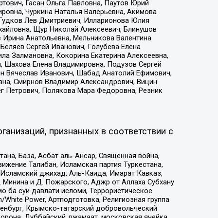
тович, Гасан Ольга Павловна, Паутов Юрий
ровна, Чуркина Наталья Валерьевна, Акимова
 Гудков Лев Дмитриевич, Илларионова Юлия
ихайловна, Щур Николай Алексеевич, Блинушов
е Ирина Анатольевна, Мельникова Валентина
Беляев Сергей Иванович, Голубева Елена
ила Залмановна, Кокорина Екатерина Алексеевна,
, Шахова Елена Владимировна, Подузов Сергей
ин Вячеслав Иванович, Шабад Анатолий Ефимович,
вна, Смирнов Владимир Александрович, Вицин
ег Петрович, Полякова Мара Федоровна, Резник
ганизаций, признанных в соответствии с
на, База, Асбат аль-Ансар, Священная война,
ижение Талибан, Исламская партия Туркестана,
Исламский джихад, Аль-Каида, Имарат Кавказ,
 Минина и Д. Пожарского, Аджр от Аллаха Субхану
о ба суи давлати исломи, Террористическое
/White Power, Артподготовка, Религиозная группа
Оренбург, Крымско-татарский добровольческий
орона, Дуббайский джамаат, московская ячейка,