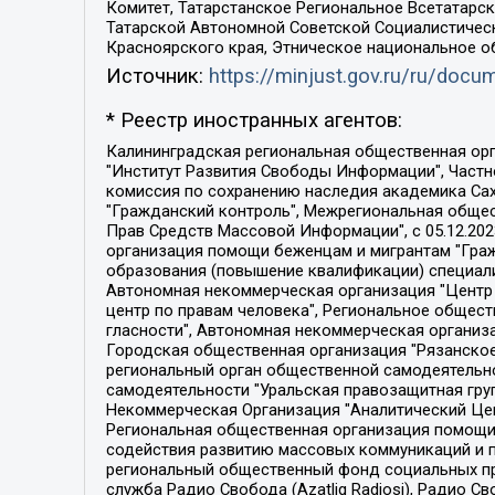
Комитет, Татарстанское Региональное Всетатар
Татарской Автономной Советской Социалистическ
Красноярского края, Этническое национальное о
Источник:
https://minjust.gov.ru/ru/doc
* Реестр иностранных агентов:
Калининградская региональная общественная организация "Экозащита!-Женсовет", Фонд содействия защите прав и свобод граждан "Общественный вердикт", Фонд "Институт Развития Свободы Информации", Частное учреждение "Информационное агентство МЕМО. РУ", Региональная общественная организация "Общественная комиссия по сохранению наследия академика Сахарова", Фонд поддержки свободы прессы, Санкт-Петербургская общественная правозащитная организация "Гражданский контроль", Межрегиональная общественная организация "Информационно-просветительский центр "Мемориал", Региональный Фонд "Центр Защиты Прав Средств Массовой Информации", с 05.12.2023 Фонд "Центр Защиты Прав Средств массовой информации", Региональная общественная благотворительная организация помощи беженцам и мигрантам "Гражданское содействие", Негосударственное образовательное учреждение дополнительного профессионального образования (повышение квалификации) специалистов "АКАДЕМИЯ ПО ПРАВАМ ЧЕЛОВЕКА", Свердловская региональная общественная организация "Сутяжник", Автономная некоммерческая организация "Центр независимых социологических исследований", Союз общественных объединений "Российский исследовательский центр по правам человека", Региональное общественное учреждение научно-информационный центр "МЕМОРИАЛ", Некоммерческая организация "Фонд защиты гласности", Автономная некоммерческая организация "Институт прав человека", Городская общественная организация "Екатеринбургское общество "МЕМОРИАЛ", Городская общественная организация "Рязанское историко-просветительское и правозащитное общество "Мемориал" (Рязанский Мемориал), Челябинский региональный орган общественной самодеятельности – женское общественное объединение "Женщины Евразии", Челябинский региональный орган общественной самодеятельности "Уральская правозащитная группа", Фонд содействия защите здоровья и социальной справедливости имени Андрея Рылькова, Автономная Некоммерческая Организация "Аналитический Центр Юрия Левады", Автономная некоммерческая организация социальной поддержки населения "Проект Апрель", Региональная общественная организация помощи женщинам и детям, находящимся в кризисной ситуации "Информационно-методический центр "Анна", Фонд содействия развитию массовых коммуникаций и правовому просвещению "Так-так-Так", Фонд содействия устойчивому развитию "Серебряная тайга", Свердловский региональный общественный фонд социальных проектов "Новое время", "Idel.Реалии", Кавказ.Реалии, Крым.Реалии, Телеканал Настоящее Время, Татаро-башкирская служба Радио Свобода (Azatliq Radiosi), Радио Свободная Европа/Радио Свобода (PCE/PC), "Сибирь.Реалии", "Фактограф", Благотворительный фонд помощи осужденным и их семьям, Автономная некоммерческая организация "Институт глобализации и социальных движений", Фонд "В защиту прав заключенных", Частное учреждение "Центр поддержки и содействия развитию средств массовой информации", Пензенский региональный общественный благотворительный фонд "Гражданский союз", "Север.Реалии", Некоммерческая организация Фонд "Правовая инициатива", 