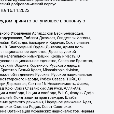
усский добровольческий корпус
 на
16.11.2023
судом принято вступившее в законную
вного Управления Асгардской Веси Беловодья,
годержавию, Таблиги Джамаат, Свидетели Иеговы,
айат Кабарды, Балкарии и Карачая, Союз славян,
т-18, Благородный Орден Дьявола, Армия воли
ое национальное единство, Древнерусской
 нелегальной иммиграции, Кровь и Честь, О
усское национальное единство, Северное Братство,
ровский, Община Коренного Русского народа
атство, Белый Крест, Misanthropic division,
еское объединение Русские, Русское национальное
котатарского народа, Рубеж Севера, ТОЙС, О
ри Державная, Сектор 16, Независимость, Фирма,
д Крю, Союз Славянских Сил Руси, Алля-Аят,
я и свобода, Нация и свобода, W.H.С., Фалунь Дафа,
рупцией, Фонд защиты прав граждан, Штабы
ение русского движения, Народное движение Адат,
етских Светлых Родов, Совет Советских
ение Организации украинских националистов, Черный