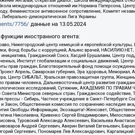
ое движение Антальи, Открытый диалог, Школа международных отн
Школа международных отношений им Нормана Патерсона, Центр
ду, Феминистское антивоенное сопротивление, Комитет независ
а, Либерально-демократическая Лига Украины
uments/7756/
данные на
13.05.2024
функции иностранного агента:
раво, Нижегородский центр немецкой и европейской культуры,
тики, Фонд борьбы с коррупцией, Альянс врачей, НАСИЛИЮ.НЕТ,
я инициатива, Гражданский Союз, Хасдей Ерушалаим, Центр по
юченных, Институт глобализации и социальных движений, Цент
ты прав граждан, Благотворительный фонд помощи осужденным
а, Проект Апрель, Самарская губерния, Эра здоровья, Мемориал
ера, Центр СИБАЛЬТ, Уральская правозащитная группа, Женщины
по правам человека, Дальневосточный центр развития гражданс
ологических исследований, Сутяжник, АКАДЕМИЯ ПО ПРАВАМ Ч
е Совета Министров северных стран, Гражданское содействие,
я прессы - Сибирь, Частное учреждение в Санкт-Петербурге С
 и Закон, Общественная комиссия по сохранению наследия ак
звития Свободы Информации, Экозащита!-Женсовет, Общественн
Регина Николаевна, Кривенко Сергей Владимирович, Милославс
совна, Туровский Александр Алексеевич, Васильева Анастасия
Пивоваров Андрей Сергеевич, Аверин Виталий Евгеньевич, Бара
горий Сергеевич, Пономарев Лев Александрович, Каргалицкий 