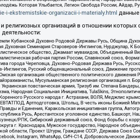
олодёжь Которая Улыбается, Легион Свобода России, Айдар, Р
ie-i-ekstremistskie-organizacii-i-materialy.html
данные
и религиозных организаций в отношении которых 
 деятельности:
земли Кубанской Духовно Родовой Державы Русь, Община Духо
 Духовная Семинария Староверов-Инглингов, Нурджулар, К Бо
листическое общество, Джамаат мувахидов, Объединенный Вил
иалистическая рабочая партия России, Славянский союз, Форма
ива города Череповца, Духовно-Родовая Держава Русь, Русск
-Инглингов, Русский общенациональный союз, Движение против
 Омская организация общественного политического движения Р
йзрахманисты, Мусульманская религиозная организация п. Бо
краинская повстанческая армия, Тризуб им. Степана Бандеры, Бр
зма, Народная Социальная Инициатива, TulaSkins, Этнополитич
оренного Русского народа г. Астрахани, ВОЛЯ, Меджлис крымс
РЕВТАТПОД, Артподготовка, Штольц, В честь иконы Божией Мате
равды и Единения, Каракольская инициативная группа, Автогра
спублика Русь, Арестантское уголовное единство, Башкорт, Наци
окузнецк/РПК, Сибирский державный союз, Фонд борьбы с кор
округа г. Краснодара, Мужское государство, Народное объедин
ой области, Проект Штурм, Граждане СССР, Держава Союз Сов
Facebook, Instagram, WhatsApp, СИЧ-С14, Добровольческое Движ