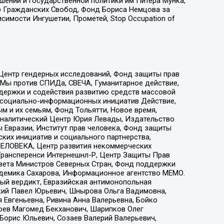
ошений и государственной политики им Питера Мунка,
 Гражданских Свобод, Фонд Бориса Немцова за
имости Ингушетии, Прометей, Stop Occupation of
 Центр гендерных исследований, Фонд защиты прав
 Мы против СПИДа, СВЕЧА, Гуманитарное действие,
ддержки и содействия развитию средств массовой
р социально-информационных инициатив Действие,
 и их семьям, Фонд Тольятти, Новое время,
, Аналитический Центр Юрия Левады, Издательство
 Евразии, Институт прав человека, Фонд защиты
ких инициатив и социального партнерства,
ЕЛОВЕКА, Центр развития некоммерческих
 Трансперенси Интернешнл-Р, Центр Защиты Прав
овета Министров Северных Стран, Фонд поддержки
адемика Сахарова, Информационное агентство МЕМО.
ый вердикт, Евразийская антимонопольная
кий Павел Юрьевич, Шнырова Ольга Вадимовна,
 Евгеньевна, Ривина Анна Валерьевна, Бойко
хоев Магомед Бекханович, Шарипков Олег
Борис Юльевич, Созаев Валерий Валерьевич,