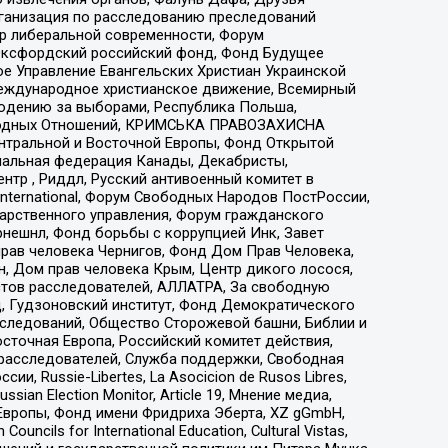
рганизация по расследованию преследований
тр либеральной современности, Форум
 Оксфордский российский фонд, Фонд Будущее
е Управление Евангельских Христиан Украинской
еждународное христианское движение, Всемирный
людению за выборами, Республика Польша,
народных Отношений, КРИМСЬКА ПРАВОЗАХИСНА
ы Центральной и Восточной Европы, Фонд Открытой
иональная федерация Канады, Декабристы,
тр , Риддл, Русский антивоенный комитет в
nternational, Форум Свободных Народов ПостРоссии,
дарственного управления, Форум гражданского
рнешнл, Фонд борьбы с коррупцией Инк, Завет
прав человека Чернигов, Фонд Дом Прав Человека,
н, Дом прав человека Крым, Центр дикого лосося,
стов расследователей, АЛЛАТРА, За свободную
д, Гудзоновский институт, Фонд Демократического
сследований, Общество Сторожевой башни, Библии и
сточная Европа, Российский комитет действия,
-расследователей, Служба поддержки, Свободная
 Russie-Libertes, La Asocicion de Rusos Libres,
an Election Monitor, Article 19, Мнение медиа,
Европы, Фонд имени Фридриха Эберта, XZ gGmbH,
ls for International Education, Cultural Vistas,