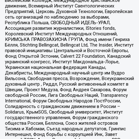
Библейский Колледж, Международное христианское
движение, Всемирный Институт Саентологических
Предприятий, Церковь Духовной Технологии, Европейская
сеть организаций по наблюдению за выборами,
Республика Польша, СВОБОДНЫЙ ИДЕЛЬ-УРАЛ,
Ассоциация развития журналистики, IStories fonds,
Королевский Институт Международных Отношений,
КРИМСЬКА ПРАВОЗАХИСНА ГРУПА, Фонд имени Генриха
Бёлля, Stichting Bellingcat, Bellingcat Ltd, The Insider, Институт
правовой инициативы Центральной и Восточной Европы,
Фонд Открытой Эстонии, Calvert 22 Foundation, Канадский
украинский конгресс, Институт Макдональда-Лорье,
Украинская национальная федерация Канады,
Декабристы, Международный научный центр им Вудро
Вильсона, Свободная пресса, Возрождение, Всеукраинский
духовный центр , Риддл, Русский антивоенный комитет в
Швеции, Проект Медуза, Фонд Андрея Сахарова, Форум
свободной России, Лига Свободных Наций, Transparеncy
International, Форум Свободных Народов ПостРоссии,
Солидарность с гражданским движением в России –
Solidarus, КрымSOS, Свободный университет, Институт
государственного управления, Форум гражданского
общества Россия, Беллона, Союз жителей островов
Тисима и Хабомаи, Съезд народных депутатов, Гринпис
Интернешнл, Фонд борьбы с коррупцией Инк, Завет