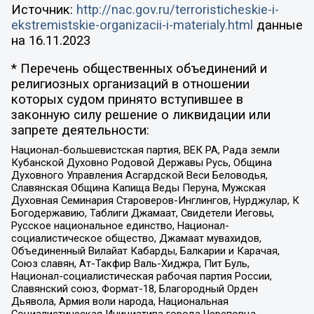
Источник:
http://nac.gov.ru/terroristicheskie-i-
ekstremistskie-organizacii-i-materialy.html
данные
на
16.11.2023
* Перечень общественных объединений и
религиозных организаций в отношении
которых судом принято вступившее в
законную силу решение о ликвидации или
запрете деятельности:
Национал-большевистская партия, ВЕК РА, Рада земли
Кубанской Духовно Родовой Державы Русь, Община
Духовного Управления Асгардской Веси Беловодья,
Славянская Община Капища Веды Перуна, Мужская
Духовная Семинария Староверов-Инглингов, Нурджулар, К
Богодержавию, Таблиги Джамаат, Свидетели Иеговы,
Русское национальное единство, Национал-
социалистическое общество, Джамаат мувахидов,
Объединенный Вилайат Кабарды, Балкарии и Карачая,
Союз славян, Ат-Такфир Валь-Хиджра, Пит Буль,
Национал-социалистическая рабочая партия России,
Славянский союз, Формат-18, Благородный Орден
Дьявола, Армия воли народа, Национальная
Социалистическая Инициатива города Череповца,