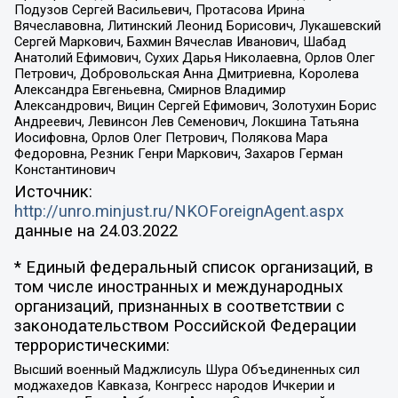
Подузов Сергей Васильевич, Протасова Ирина
Вячеславовна, Литинский Леонид Борисович, Лукашевский
Сергей Маркович, Бахмин Вячеслав Иванович, Шабад
Анатолий Ефимович, Сухих Дарья Николаевна, Орлов Олег
Петрович, Добровольская Анна Дмитриевна, Королева
Александра Евгеньевна, Смирнов Владимир
Александрович, Вицин Сергей Ефимович, Золотухин Борис
Андреевич, Левинсон Лев Семенович, Локшина Татьяна
Иосифовна, Орлов Олег Петрович, Полякова Мара
Федоровна, Резник Генри Маркович, Захаров Герман
Константинович
Источник:
http://unro.minjust.ru/NKOForeignAgent.aspx
данные на
24.03.2022
* Единый федеральный список организаций, в
том числе иностранных и международных
организаций, признанных в соответствии с
законодательством Российской Федерации
террористическими:
Высший военный Маджлисуль Шура Объединенных сил
моджахедов Кавказа, Конгресс народов Ичкерии и