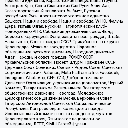
Правды и Единения, Каракольская инициативная группа,
Автоград Крю, Союз Славянских Сил Руси, Алля-Аят,
Благотворительный пансионат Ак Умут, Русская
республика Русь, Арестантское уголовное единство,
Башкорт, Нация и свобода, Нация и свобода, W.H.С., Фалунь
Дафа, Иртыш Ultras, Русский Патриотический клуб-
Новокузнецк/РПК, Сибирский державный союз, Фонд
борьбы с коррупцией, Фонд защиты прав граждан, Штабы
Навального, Совет граждан СССР Прикубанского округа г.
Краснодара, Мужское государство, Народное
объединение русского движения, Народное движение
Адат, Народный совет граждан РСФСР СССР
Архангельской области, Проект Штурм, Граждане СССР,
Держава Союз Советских Светлых Родов, Совет Советских
Социалистических Районов, Meta Platforms Inc, Facebook,
Instagram, WhatsApp, СИЧ-С14, Добровольческое
Движение Организации украинских националистов, Черный
Комитет, Татарстанское Региональное Всетатарское
общественное движение, Невоград, Молодежное
Демократическое Движение Весна, Верховный Совет
Татарской Автономной Советской Социалистической
Республики, Конгресс ойрат-калмыцкого народа,
Исполнительный комитет совета народных депутатов
Красноярского края, Этническое национальное
объединение, ЛГБТ, Я.МЫ Сергей Фургал