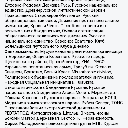
Духовно-Родовая Держава Русь, Русское национальное
единство, Древнерусской Инглистической церкви
Православных Староверов-Инглингов, Русский
общенациональный союз, Движение против нелегальной
иммиграции, Кровь и Честь, О свободе совести и о
религиозных объединениях, Омская организация
общественного политического движения Русское
национальное единство, Северное Братство, Клуб
Болельщиков Футбольного Клуба Динамо,
Файзрахманисты, Мусульманская религиозная организация
п. Боровский, Община Коренного Русского народа
Щелковского района, Правый сектор, УНА - УНСО,
Украинская повстанческая армия, Тризуб им. Степана
Бандеры, Братство, Белый Крест, Misanthropic division,
Религиозное объединение последователей инглиизма,
Народная Социальная Инициатива, TulaSkins,
Этнополитическое объединение Русские, Русское
национальное объединение Атака, Мечеть Мирмамеда,
Община Коренного Русского народа г. Астрахани, ВОЛЯ,
Меджлис крымскотатарского народа, Рубеж Севера, ТОЙС,
О противодействии экстремистской деятельности,
РЕВТАТПОД, Артподготовка, Штольц, В честь иконы
Божией Матери Державная, Сектор 16, Независимость,
Фирма, Молодежная правозащитная группа МПГ, Курсом