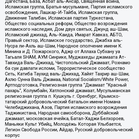
Дагестана, База, Асбат аль-Ансар, Священная война,
Исламская группа, Братья-мусульмане, Партия исламского
освобождения, Лашкар-И-Тайба, Исламская группа,
Движение Талибан, Исламская партия Туркестана,
Общество социальных реформ, Общество возрождения
исламского наследия, Дом двух святых, Джунд аш-Шам,
Исламский джихад, Аль-Каида, Имарат Кавказ, АБТО,
Правый сектор, Исламское государство, Джабха аль-
Нусра ли-Ахль аш-Шам, Народное ополчение имени К.
Минина и Д. Пожарского, Аджр от Аллаха Субхану уа
Тагьаля SHAM, АУМ Синрике, Муджахеды джамаата Ат-
Тавхида Валь-Джихад, Чистопольский Джамаат, Рохнамо
ба суи давлати исломи, Террористическое сообщество
Сеть, Катиба Таухид валь-Джихад, Хайят Тахрир аш-Шам,
Ахлю Сунна Валь Джамаа, National Socialism/White Power,
Артподготовка, Религиозная группа “Джамаат “Красный
пахарь”, Колумбайн, Хатлонский джамаат, Мусульманская
религиозная группа п. Кушкуль г. Оренбург, Крымско-
татарский добровольческий батальон имени Номана
Челебиджихана, Азов, Партия исламского возрождения
Таджикистана, Народная самооборона, Дуббайский
джамаат, московская ячейка, Батал-Хаджи Белхороев,
Маньяки Культ Убийц, Молодёжь Которая Улыбается,
Легион Свобода России, Айдар, Русский добровольческий
корпус