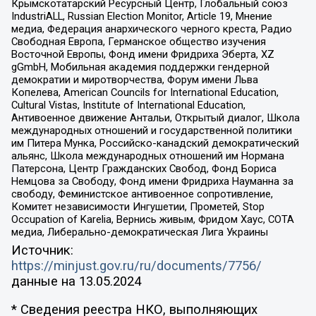
Крымскотатарский Ресурсный Центр, Глобальный союз
IndustriALL, Russian Election Monitor, Article 19, Мнение
медиа, Федерация анархического черного креста, Радио
Свободная Европа, Германское общество изучения
Восточной Европы, Фонд имени Фридриха Эберта, XZ
gGmbH, Мобильная академия поддержки гендерной
демократии и миротворчества, Форум имени Льва
Копелева, American Councils for International Education,
Cultural Vistas, Institute of International Education,
Антивоенное движение Антальи, Открытый диалог, Школа
международных отношений и государственной политики
им Питера Мунка, Российско-канадский демократический
альянс, Школа международных отношений им Нормана
Патерсона, Центр Гражданских Свобод, Фонд Бориса
Немцова за Свободу, Фонд имени Фридриха Науманна за
свободу, Феминистское антивоенное сопротивление,
Комитет независимости Ингушетии, Прометей, Stop
Occupation of Karelia, Вернись живым, Фридом Хаус, СОТА
медиа, Либерально-демократическая Лига Украины
Источник:
https://minjust.gov.ru/ru/documents/7756/
данные на
13.05.2024
* Сведения реестра НКО, выполняющих