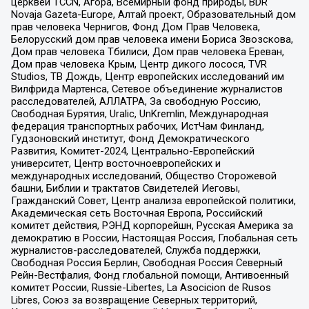
церквей TCCN, Агора, Всемирный фонд природы, BDR
Novaja Gazeta-Europe, Алтай проект, Образовательный дом
прав человека Чернигов, Фонд Дом Прав Человека,
Белорусский дом прав человека имени Бориса Звозскова,
Дом прав человека Тбилиси, Дом прав человека Ереван,
Дом прав человека Крым, Центр дикого лосося, TVR
Studios, ТВ Дождь, Центр европейских исследований им
Вилфрида Мартенса, Сетевое объединение журналистов
расследователей, АЛЛАТРА, За свободную Россию,
Свободная Бурятия, Uralic, UnKremlin, Международная
федерация транспортных рабочих, ИстЧам Финланд,
Гудзоновский институт, Фонд Демократического
Развития, Комитет-2024, Центрально-Европейский
университет, Центр восточноевропейских и
международных исследований, Общество Сторожевой
башни, Библии и трактатов Свидетелей Иеговы,
Гражданский Совет, Центр анализа европейской политики,
Академическая сеть Восточная Европа, Российский
комитет действия, РЭНД корпорейшн, Русская Америка за
демократию в России, Настоящая Россия, Глобальная сеть
журналистов-расследователей, Служба поддержки,
Свободная Россия Берлин, Свободная Россия Северный
Рейн-Вестфалия, Фонд глобальной помощи, Антивоенный
комитет России, Russie-Libertes, La Asocicion de Rusos
Libres, Союз за возвращение Северных территорий,