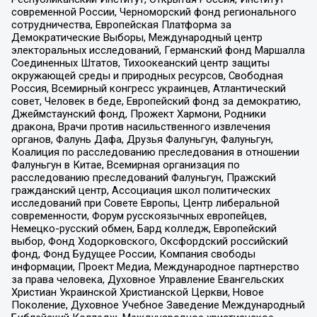
современной России, Черноморский фонд регионального
сотрудничества, Европейская Платформа за
Демократические Выборы, Международный центр
электоральных исследований, Германский фонд Маршалла
Соединенных Штатов, Тихоокеанский центр защиты
окружающей среды и природных ресурсов, Свободная
Россия, Всемирный конгресс украинцев, Атлантический
совет, Человек в беде, Европейский фонд за демократию,
Джеймстаунский фонд, Прожект Хармони, Родники
дракона, Врачи против насильственного извлечения
органов, Фалунь Дафа, Друзья Фалуньгун, Фалуньгун,
Коалиция по расследованию преследования в отношении
Фалуньгун в Китае, Всемирная организация по
расследованию преследований Фалуньгун, Пражский
гражданский центр, Ассоциация школ политических
исследований при Совете Европы, Центр либеральной
современности, Форум русскоязычных европейцев,
Немецко-русский обмен, Бард колледж, Европейский
выбор, Фонд Ходорковского, Оксфордский российский
фонд, Фонд Будущее России, Компания свободы
информации, Проект Медиа, Международное партнерство
за права человека, Духовное Управление Евангельских
Христиан Украинской Христианской Церкви, Новое
Поколение, Духовное Учебное Заведение Международный