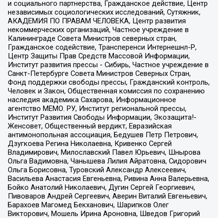
и социального партнерства, Гражданское действие, Центр
независимых социологических исследований, Сутяжник,
АКАДЕМИЯ ПО ПРАВАМ ЧЕЛОВЕКА, Центр развития
некоммерческих организаций, Частное учреждение в
Калининграде Совета Министров северных стран,
Гражданское содействие, Трансперенси Интернешнл-Р,
Центр Защиты Прав Средств Массовой Информации,
Институт развития прессы - Сибирь, Частное учреждение в
Санкт-Петербурге Совета Министров Северных Стран,
Фонд поддержки свободы прессы, Гражданский контроль,
Человек и Закон, Общественная комиссия по сохранению
наследия академика Сахарова, Информационное
агентство МЕМО. РУ, Институт региональной прессы,
Институт Развития Свободы Информации, Экозащита!-
Женсовет, Общественный вердикт, Евразийская
антимонопольная ассоциация, Бедушев Петр Петрович,
Дзугкоева Регина Николаевна, Кривенко Сергей
Владимирович, Милославский Павел Юрьевич, Шнырова
Ольга Вадимовна, Чанышева Лилия Айратовна, Сидорович
Ольга Борисовна, Туровский Александр Алексеевич,
Васильева Анастасия Евгеньевна, Ривина Анна Валерьевна,
Бойко Анатолий Николаевич, Дугин Сергей Георгиевич,
Пивоваров Андрей Сергеевич, Аверин Виталий Евгеньевич,
Барахоев Магомед Бекханович, Шарипков Олег
Викторович, Мошель Ирина Ароновна, Шведов Григорий