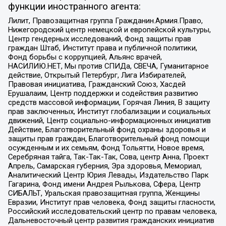
функции иностранного агента:
Лилит, Правозащитная группа Гражданин.Армия.Право,
Нижегородский центр немецкой и европейской культуры,
Центр гендерных исследований, Фонд защиты прав
граждан Штаб, Институт права и публичной политики,
Фонд борьбы с коррупцией, Альянс врачей,
НАСИЛИЮ.НЕТ, Мы против СПИДа, СВЕЧА, Гуманитарное
действие, Открытый Петербург, Лига Избирателей,
Правовая инициатива, Гражданский Союз, Хасдей
Ерушалаим, Центр поддержки и содействия развитию
средств массовой информации, Горячая Линия, В защиту
прав заключенных, Институт глобализации и социальных
движений, Центр социально-информационных инициатив
Действие, Благотворительный фонд охраны здоровья и
защиты прав граждан, Благотворительный фонд помощи
осужденным и их семьям, Фонд Тольятти, Новое время,
Серебряная тайга, Так-Так-Так, Сова, центр Анна, Проект
Апрель, Самарская губерния, Эра здоровья, Мемориал,
Аналитический Центр Юрия Левады, Издательство Парк
Гагарина, Фонд имени Андрея Рылькова, Сфера, Центр
СИБАЛЬТ, Уральская правозащитная группа, Женщины
Евразии, Институт прав человека, Фонд защиты гласности,
Российский исследовательский центр по правам человека,
Дальневосточный центр развития гражданских инициатив