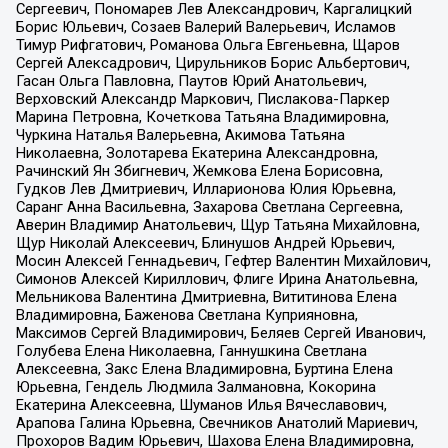
Сергеевич, Пономарев Лев Александрович, Каргалицкий
Борис Юльевич, Созаев Валерий Валерьевич, Исламов
Тимур Рифгатович, Романова Ольга Евгеньевна, Щаров
Сергей Алексадрович, Цирульников Борис Альбертович,
Гасан Ольга Павловна, Паутов Юрий Анатольевич,
Верховский Александр Маркович, Пислакова-Паркер
Марина Петровна, Кочеткова Татьяна Владимировна,
Чуркина Наталья Валерьевна, Акимова Татьяна
Николаевна, Золотарева Екатерина Александровна,
Рачинский Ян Збигневич, Жемкова Елена Борисовна,
Гудков Лев Дмитриевич, Илларионова Юлия Юрьевна,
Саранг Анна Васильевна, Захарова Светлана Сергеевна,
Аверин Владимир Анатольевич, Щур Татьяна Михайловна,
Щур Николай Алексеевич, Блинушов Андрей Юрьевич,
Мосин Алексей Геннадьевич, Гефтер Валентин Михайлович,
Симонов Алексей Кириллович, Флиге Ирина Анатольевна,
Мельникова Валентина Дмитриевна, Вититинова Елена
Владимировна, Баженова Светлана Куприяновна,
Максимов Сергей Владимирович, Беляев Сергей Иванович,
Голубева Елена Николаевна, Ганнушкина Светлана
Алексеевна, Закс Елена Владимировна, Буртина Елена
Юрьевна, Гендель Людмила Залмановна, Кокорина
Екатерина Алексеевна, Шуманов Илья Вячеславович,
Арапова Галина Юрьевна, Свечников Анатолий Мариевич,
Прохоров Вадим Юрьевич, Шахова Елена Владимировна,