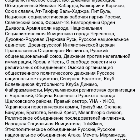
Объединенный Вилайат Кабарды, Балкарии и Карачая,
Союз славян, Ат-Такфир Валь-Хиджра, Пит Буль,
Национал-социалистическая рабочая партия России,
Славянский союз, Формат-18, Благородный Орден
Дьявола, Армия воли народа, Национальная
Социалистическая Инициатива города Череповца,
Духовно-Родовая Держава Русь, Русское национальное
единство, Древнерусской Инглистической церкви
Православных Староверов-Инглингов, Русский
общенациональный союз, Движение против нелегальной
иммиграции, Кровь и Честь, О свободе совести и о
религиозных объединениях, Омская организация
общественного политического движения Русское
национальное единство, Северное Братство, Клуб
Болельщиков Футбольного Клуба Динамо,
Файзрахманисты, Мусульманская религиозная организация
п. Боровский, Община Коренного Русского народа
Щелковского района, Правый сектор, УНА - УНСО,
Украинская повстанческая армия, Тризуб им. Степана
Бандеры, Братство, Белый Крест, Misanthropic division,
Религиозное объединение последователей инглиизма,
Народная Социальная Инициатива, TulaSkins,
Этнополитическое объединение Русские, Русское
национальное объединение Атака, Мечеть Мирмамеда,