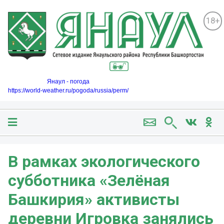
18+
Янаул - погода
https://world-weather.ru/pogoda/russia/perm/
В рамках экологического
субботника «Зелёная
Башкирия» активисты
деревни Игровка занялись