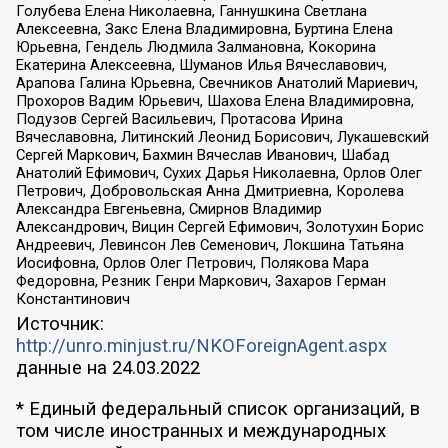
Голубева Елена Николаевна, Ганнушкина Светлана
Алексеевна, Закс Елена Владимировна, Буртина Елена
Юрьевна, Гендель Людмила Залмановна, Кокорина
Екатерина Алексеевна, Шуманов Илья Вячеславович,
Арапова Галина Юрьевна, Свечников Анатолий Мариевич,
Прохоров Вадим Юрьевич, Шахова Елена Владимировна,
Подузов Сергей Васильевич, Протасова Ирина
Вячеславовна, Литинский Леонид Борисович, Лукашевский
Сергей Маркович, Бахмин Вячеслав Иванович, Шабад
Анатолий Ефимович, Сухих Дарья Николаевна, Орлов Олег
Петрович, Добровольская Анна Дмитриевна, Королева
Александра Евгеньевна, Смирнов Владимир
Александрович, Вицин Сергей Ефимович, Золотухин Борис
Андреевич, Левинсон Лев Семенович, Локшина Татьяна
Иосифовна, Орлов Олег Петрович, Полякова Мара
Федоровна, Резник Генри Маркович, Захаров Герман
Константинович
Источник:
http://unro.minjust.ru/NKOForeignAgent.aspx
данные на
24.03.2022
* Единый федеральный список организаций, в
том числе иностранных и международных