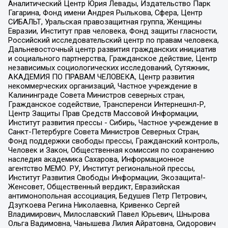
Аналитический Центр Юрия Левады, Издательство Парк
Гагарина, Фонд имени Андрея Рылькова, Сфера, Центр
СИБАЛЬТ, Уральская правозащитная группа, Женщины
Евразии, Институт прав человека, Фонд защиты гласности,
Российский исследовательский центр по правам человека,
Дальневосточный центр развития гражданских инициатив
и социального партнерства, Гражданское действие, Центр
независимых социологических исследований, Сутяжник,
АКАДЕМИЯ ПО ПРАВАМ ЧЕЛОВЕКА, Центр развития
некоммерческих организаций, Частное учреждение в
Калининграде Совета Министров северных стран,
Гражданское содействие, Трансперенси Интернешнл-Р,
Центр Защиты Прав Средств Массовой Информации,
Институт развития прессы - Сибирь, Частное учреждение в
Санкт-Петербурге Совета Министров Северных Стран,
Фонд поддержки свободы прессы, Гражданский контроль,
Человек и Закон, Общественная комиссия по сохранению
наследия академика Сахарова, Информационное
агентство МЕМО. РУ, Институт региональной прессы,
Институт Развития Свободы Информации, Экозащита!-
Женсовет, Общественный вердикт, Евразийская
антимонопольная ассоциация, Бедушев Петр Петрович,
Дзугкоева Регина Николаевна, Кривенко Сергей
Владимирович, Милославский Павел Юрьевич, Шнырова
Ольга Вадимовна, Чанышева Лилия Айратовна, Сидорович