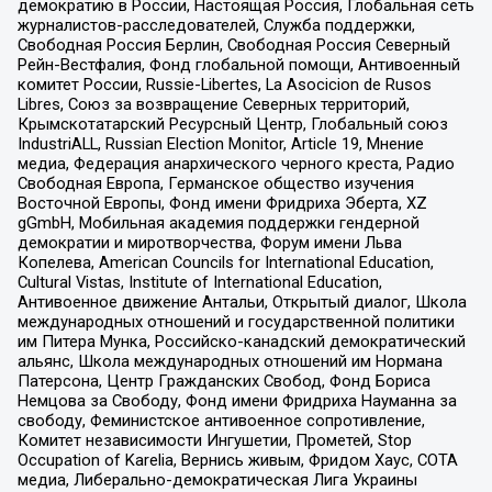
демократию в России, Настоящая Россия, Глобальная сеть
журналистов-расследователей, Служба поддержки,
Свободная Россия Берлин, Свободная Россия Северный
Рейн-Вестфалия, Фонд глобальной помощи, Антивоенный
комитет России, Russie-Libertes, La Asocicion de Rusos
Libres, Союз за возвращение Северных территорий,
Крымскотатарский Ресурсный Центр, Глобальный союз
IndustriALL, Russian Election Monitor, Article 19, Мнение
медиа, Федерация анархического черного креста, Радио
Свободная Европа, Германское общество изучения
Восточной Европы, Фонд имени Фридриха Эберта, XZ
gGmbH, Мобильная академия поддержки гендерной
демократии и миротворчества, Форум имени Льва
Копелева, American Councils for International Education,
Cultural Vistas, Institute of International Education,
Антивоенное движение Антальи, Открытый диалог, Школа
международных отношений и государственной политики
им Питера Мунка, Российско-канадский демократический
альянс, Школа международных отношений им Нормана
Патерсона, Центр Гражданских Свобод, Фонд Бориса
Немцова за Свободу, Фонд имени Фридриха Науманна за
свободу, Феминистское антивоенное сопротивление,
Комитет независимости Ингушетии, Прометей, Stop
Occupation of Karelia, Вернись живым, Фридом Хаус, СОТА
медиа, Либерально-демократическая Лига Украины