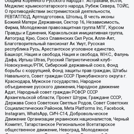
Община Коренного Русского народа г. Астрахани, ВОЛЯ,
Меджлис крымскотатарского народа, Рубеж Севера, ТОЙС,
О противодействии экстремистской деятельности,
РЕВТАТПОД, Артподготовка, Штольц, В честь иконы
Божией Матери Державная, Сектор 16, Независимость,
Фирма, Молодежная правозащитная группа МПГ, Курсом
Правды и Единения, Каракольская инициативная группа,
Автоград Крю, Союз Славянских Сил Руси, Алля-Аят,
Благотворительный пансионат Ак Умут, Русская
республика Русь, Арестантское уголовное единство,
Башкорт, Нация и свобода, Нация и свобода, W.H.С., Фалунь
Дафа, Иртыш Ultras, Русский Патриотический клуб-
Новокузнецк/РПК, Сибирский державный союз, Фонд
борьбы с коррупцией, Фонд защиты прав граждан, Штабы
Навального, Совет граждан СССР Прикубанского округа г.
Краснодара, Мужское государство, Народное
объединение русского движения, Народное движение
Адат, Народный совет граждан РСФСР СССР
Архангельской области, Проект Штурм, Граждане СССР,
Держава Союз Советских Светлых Родов, Совет Советских
Социалистических Районов, Meta Platforms Inc, Facebook,
Instagram, WhatsApp, СИЧ-С14, Добровольческое
Движение Организации украинских националистов, Черный
Комитет, Татарстанское Региональное Всетатарское
общественное движение, Невоград, Молодежное