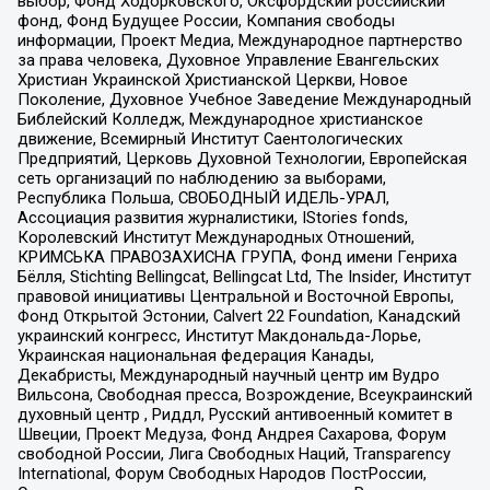
выбор, Фонд Ходорковского, Оксфордский российский
фонд, Фонд Будущее России, Компания свободы
информации, Проект Медиа, Международное партнерство
за права человека, Духовное Управление Евангельских
Христиан Украинской Христианской Церкви, Новое
Поколение, Духовное Учебное Заведение Международный
Библейский Колледж, Международное христианское
движение, Всемирный Институт Саентологических
Предприятий, Церковь Духовной Технологии, Европейская
сеть организаций по наблюдению за выборами,
Республика Польша, СВОБОДНЫЙ ИДЕЛЬ-УРАЛ,
Ассоциация развития журналистики, IStories fonds,
Королевский Институт Международных Отношений,
КРИМСЬКА ПРАВОЗАХИСНА ГРУПА, Фонд имени Генриха
Бёлля, Stichting Bellingcat, Bellingcat Ltd, The Insider, Институт
правовой инициативы Центральной и Восточной Европы,
Фонд Открытой Эстонии, Calvert 22 Foundation, Канадский
украинский конгресс, Институт Макдональда-Лорье,
Украинская национальная федерация Канады,
Декабристы, Международный научный центр им Вудро
Вильсона, Свободная пресса, Возрождение, Всеукраинский
духовный центр , Риддл, Русский антивоенный комитет в
Швеции, Проект Медуза, Фонд Андрея Сахарова, Форум
свободной России, Лига Свободных Наций, Transparеncy
International, Форум Свободных Народов ПостРоссии,