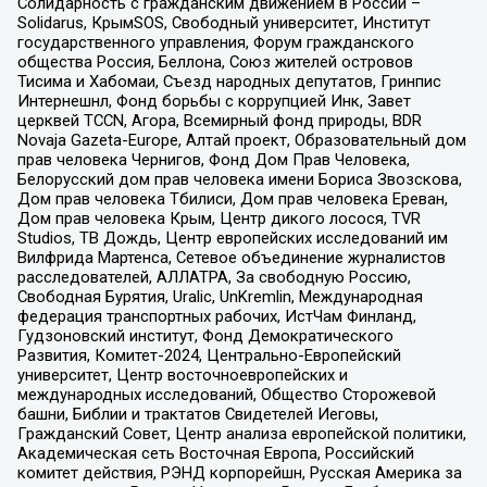
Солидарность с гражданским движением в России –
Solidarus, КрымSOS, Свободный университет, Институт
государственного управления, Форум гражданского
общества Россия, Беллона, Союз жителей островов
Тисима и Хабомаи, Съезд народных депутатов, Гринпис
Интернешнл, Фонд борьбы с коррупцией Инк, Завет
церквей TCCN, Агора, Всемирный фонд природы, BDR
Novaja Gazeta-Europe, Алтай проект, Образовательный дом
прав человека Чернигов, Фонд Дом Прав Человека,
Белорусский дом прав человека имени Бориса Звозскова,
Дом прав человека Тбилиси, Дом прав человека Ереван,
Дом прав человека Крым, Центр дикого лосося, TVR
Studios, ТВ Дождь, Центр европейских исследований им
Вилфрида Мартенса, Сетевое объединение журналистов
расследователей, АЛЛАТРА, За свободную Россию,
Свободная Бурятия, Uralic, UnKremlin, Международная
федерация транспортных рабочих, ИстЧам Финланд,
Гудзоновский институт, Фонд Демократического
Развития, Комитет-2024, Центрально-Европейский
университет, Центр восточноевропейских и
международных исследований, Общество Сторожевой
башни, Библии и трактатов Свидетелей Иеговы,
Гражданский Совет, Центр анализа европейской политики,
Академическая сеть Восточная Европа, Российский
комитет действия, РЭНД корпорейшн, Русская Америка за