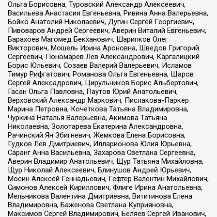
Ольга Борисовна, Туровский Александр Алексеевич,
Васильева Анастасия Евгеньевна, Ривина Анна Валерьевна,
Бойко Анатолий Николаевич, Дугин Сергей Георгиевич,
Пивоваров Андрей Сергеевич, Аверин Виталий Евгеньевич,
Барахоев Магомед Бекханович, Шарипков Олег
Викторович, Мошель Ирина Ароновна, Шведов Григорий
Сергеевич, Пономарев Лев Александрович, Каргалицкий
Борис Юльевич, Созаев Валерий Валерьевич, Исламов
Тимур Рифгатович, Романова Ольга Евгеньевна, Щаров
Сергей Алексадрович, Цирульников Борис Альбертович,
Гасан Ольга Павловна, Паутов Юрий Анатольевич,
Верховский Александр Маркович, Пислакова-Паркер
Марина Петровна, Кочеткова Татьяна Владимировна,
Чуркина Наталья Валерьевна, Акимова Татьяна
Николаевна, Золотарева Екатерина Александровна,
Рачинский Ян Збигневич, Жемкова Елена Борисовна,
Гудков Лев Дмитриевич, Илларионова Юлия Юрьевна,
Саранг Анна Васильевна, Захарова Светлана Сергеевна,
Аверин Владимир Анатольевич, Щур Татьяна Михайловна,
Щур Николай Алексеевич, Блинушов Андрей Юрьевич,
Мосин Алексей Геннадьевич, Гефтер Валентин Михайлович,
Симонов Алексей Кириллович, Флиге Ирина Анатольевна,
Мельникова Валентина Дмитриевна, Вититинова Елена
Владимировна, Баженова Светлана Куприяновна,
Максимов Сергей Владимирович, Беляев Сергей Иванович,