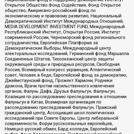
Открытое Общество Фонд Содействия, Фонд Открытое
общество, Американо-российский фонд по
экономическому и правовому развитию, Национальный
Демократический Институт Международных Отношений,
MEDIA DEVELOPMENT INVESTMENT FUND, Международный
Республиканский Институт, Открытая Россия, Институт
современной России, Черноморский фонд регионального
сотрудничества, Европейская Платформа за
Демократические Выборы, Международный центр
электоральных исследований, Германский фонд Маршалла
Соединенных Штатов, Тихоокеанский центр защиты
окружающей среды и природных ресурсов, Свободная
Россия, Всемирный конгресс украинцев, Атлантический
совет, Человек в беде, Европейский фонд за демократию,
Джеймстаунский фонд, Прожект Хармони, Родники
дракона, Врачи против насильственного извлечения
органов, Фалунь Дафа, Друзья Фалуньгун, Фалуньгун,
Коалиция по расследованию преследования в отношении
Фалуньгун в Китае, Всемирная организация по
расследованию преследований Фалуньгун, Пражский
гражданский центр, Ассоциация школ политических
исследований при Совете Европы, Центр либеральной
современности, Форум русскоязычных европейцев,
Немецко-русский обмен, Бард колледж, Европейский