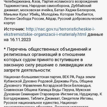
Челебиджихана, Азов, Партия исламского возрождения
Таджикистана, Народная самооборона, Дуббайский
джамаат, московская ячейка, Батал-Хаджи Белхороев,
Маньяки Культ Убийц, Молодёжь Которая Улыбается,
Легион Свобода России, Айдар, Русский добровольческий
корпус
Источник:
http://nac.gov.ru/terroristicheskie-i-
ekstremistskie-organizacii-i-materialy.html
данные
на
16.11.2023
* Перечень общественных объединений и
религиозных организаций в отношении
которых судом принято вступившее в
законную силу решение о ликвидации или
запрете деятельности:
Национал-большевистская партия, ВЕК РА, Рада земли
Кубанской Духовно Родовой Державы Русь, Община
Духовного Управления Асгардской Веси Беловодья,
Славянская Община Капища Веды Перуна, Мужская
Духовная Семинария Староверов-Инглингов, Нурджулар, К
Богодержавию, Таблиги Джамаат, Свидетели Иеговы,
Русское национальное единство, Национал-
социалистическое общество, Джамаат мувахидов,