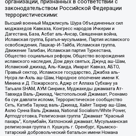
организаций, признанных в соответствии с
законодательством Российской Федерации
террористическими:
Высший военный Маджлисуль Шура Объединенных сил
моджахедов Кавказа, Конгресс народов Ичкерии и
Дагестана, База, Асбат аль-Ансар, Священная война,
Исламская группа, Братья-мусульмане, Партия исламского
освобождения, Лашкар-И-Тайба, Исламская группа,
Движение Талибан, Исламская партия Туркестана,
Общество социальных реформ, Общество возрождения
исламского наследия, Дом двух святых, Джунд аш-Шам,
Исламский джихад, Аль-Каида, Имарат Кавказ, АБТО,
Правый сектор, Исламское государство, Джабха аль-
Нусра ли-Ахль аш-Шам, Народное ополчение имени К.
Минина и Д. Пожарского, Аджр от Аллаха Субхану уа
Тагьаля SHAM, АУМ Синрике, Муджахеды джамаата Ат-
Тавхида Валь-Джихад, Чистопольский Джамаат, Рохнамо
ба суи давлати исломи, Террористическое сообщество
Сеть, Катиба Таухид валь-Джихад, Хайят Тахрир аш-Шам,
Ахлю Сунна Валь Джамаа, National Socialism/White Power,
Артподготовка, Религиозная группа “Джамаат “Красный
пахарь”, Колумбайн, Хатлонский джамаат, Мусульманская
религиозная группа п. Кушкуль г. Оренбург, Крымско-
татарский добровольческий батальон имени Номана