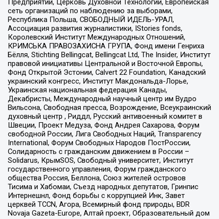
Предприятий, Церковь Духовной Технологии, Европейская
сеть организаций по наблюдению за выборами,
Республика Польша, СВОБОДНЫЙ ИДЕЛЬ-УРАЛ,
Ассоциация развития журналистики, IStories fonds,
Королевский Институт Международных Отношений,
КРИМСЬКА ПРАВОЗАХИСНА ГРУПА, Фонд имени Генриха
Бёлля, Stichting Bellingcat, Bellingcat Ltd, The Insider, Институт
правовой инициативы Центральной и Восточной Европы,
Фонд Открытой Эстонии, Calvert 22 Foundation, Канадский
украинский конгресс, Институт Макдональда-Лорье,
Украинская национальная федерация Канады,
Декабристы, Международный научный центр им Вудро
Вильсона, Свободная пресса, Возрождение, Всеукраинский
духовный центр , Риддл, Русский антивоенный комитет в
Швеции, Проект Медуза, Фонд Андрея Сахарова, Форум
свободной России, Лига Свободных Наций, Transparеncy
International, Форум Свободных Народов ПостРоссии,
Солидарность с гражданским движением в России –
Solidarus, КрымSOS, Свободный университет, Институт
государственного управления, Форум гражданского
общества Россия, Беллона, Союз жителей островов
Тисима и Хабомаи, Съезд народных депутатов, Гринпис
Интернешнл, Фонд борьбы с коррупцией Инк, Завет
церквей TCCN, Агора, Всемирный фонд природы, BDR
Novaja Gazeta-Europe, Алтай проект, Образовательный дом