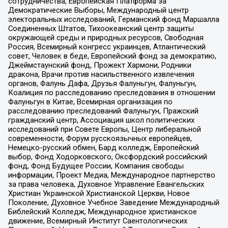
сотрудничества, Европейская Платформа за
Демократические Выборы, Международный центр
электоральных исследований, Германский фонд Маршалла
Соединенных Штатов, Тихоокеанский центр защиты
окружающей среды и природных ресурсов, Свободная
Россия, Всемирный конгресс украинцев, Атлантический
совет, Человек в беде, Европейский фонд за демократию,
Джеймстаунский фонд, Прожект Хармони, Родники
дракона, Врачи против насильственного извлечения
органов, Фалунь Дафа, Друзья Фалуньгун, Фалуньгун,
Коалиция по расследованию преследования в отношении
Фалуньгун в Китае, Всемирная организация по
расследованию преследований Фалуньгун, Пражский
гражданский центр, Ассоциация школ политических
исследований при Совете Европы, Центр либеральной
современности, Форум русскоязычных европейцев,
Немецко-русский обмен, Бард колледж, Европейский
выбор, Фонд Ходорковского, Оксфордский российский
фонд, Фонд Будущее России, Компания свободы
информации, Проект Медиа, Международное партнерство
за права человека, Духовное Управление Евангельских
Христиан Украинской Христианской Церкви, Новое
Поколение, Духовное Учебное Заведение Международный
Библейский Колледж, Международное христианское
движение, Всемирный Институт Саентологических