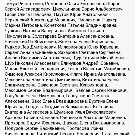
Тимур Рифгатович, Романова Ольга Евгеньевна, Щаров
Сергей Алексадрович, Цирульников Борис Альбертович,
Гасан Ольга Павловна, Паутов Юрий Анатольевич,
Верховский Александр Маркович, Пислакова-Паркер
Марина Петровна, Кочеткова Татьяна Владимировна,
Чуркина Наталья Валерьевна, Акимова Татьяна
Николаевна, Золотарева Екатерина Александровна,
Рачинский Ян Збигневич, Жемкова Елена Борисовна,
Гудков Лев Дмитриевич, Илларионова Юлия Юрьевна,
Саранг Анна Васильевна, Захарова Светлана Сергеевна,
Аверин Владимир Анатольевич, Щур Татьяна Михайловна,
Щур Николай Алексеевич, Блинушов Андрей Юрьевич,
Мосин Алексей Геннадьевич, Гефтер Валентин Михайлович,
Симонов Алексей Кириллович, Флиге Ирина Анатольевна,
Мельникова Валентина Дмитриевна, Вититинова Елена
Владимировна, Баженова Светлана Куприяновна,
Максимов Сергей Владимирович, Беляев Сергей Иванович,
Голубева Елена Николаевна, Ганнушкина Светлана
Алексеевна, Закс Елена Владимировна, Буртина Елена
Юрьевна, Гендель Людмила Залмановна, Кокорина
Екатерина Алексеевна, Шуманов Илья Вячеславович,
Арапова Галина Юрьевна, Свечников Анатолий Мариевич,
Прохоров Вадим Юрьевич, Шахова Елена Владимировна,
Подузов Сергей Васильевич, Протасова Ирина
Вячеславовна, Литинский Леонид Борисович, Лукашевский