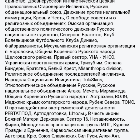
единство, Древнерусской Инглистической церкви
Православных Староверов-Инглингов, Русский
общенациональный союз, Движение против нелегальной
иммиграции, Кровь и Честь, О свободе совести и о
религиозных объединениях, Омская организация
общественного политического движения Русское
национальное единство, Северное Братство, Клуб
Болельщиков Футбольного Клуба Динамо,
Файзрахманисты, Мусульманская религиозная организация
п. Боровский, Община Коренного Русского народа
Щелковского района, Правый сектор, УНА - УНСО,
Украинская повстанческая армия, Тризуб им. Степана
Бандеры, Братство, Белый Крест, Misanthropic division,
Религиозное объединение последователей инглиизма,
Народная Социальная Инициатива, TulaSkins,
Этнополитическое объединение Русские, Русское
национальное объединение Атака, Мечеть Мирмамеда,
Община Коренного Русского народа г. Астрахани, ВОЛЯ,
Меджлис крымскотатарского народа, Рубеж Севера, ТОЙС,
О противодействии экстремистской деятельности,
РЕВТАТПОД, Артподготовка, Штольц, В честь иконы
Божией Матери Державная, Сектор 16, Независимость,
Фирма, Молодежная правозащитная группа МПГ, Курсом
Правды и Единения, Каракольская инициативная группа,
Автоград Крю, Союз Славянских Сил Руси, Алля-Аят,