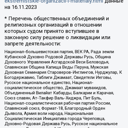
ekstremistskie-organizacii-i-materialy.html
данные
на
16.11.2023
* Перечень общественных объединений и
религиозных организаций в отношении
которых судом принято вступившее в
законную силу решение о ликвидации или
запрете деятельности:
Национал-большевистская партия, ВЕК РА, Рада земли
Кубанской Духовно Родовой Державы Русь, Община
Духовного Управления Асгардской Веси Беловодья,
Славянская Община Капища Веды Перуна, Мужская
Духовная Семинария Староверов-Инглингов, Нурджулар, К
Богодержавию, Таблиги Джамаат, Свидетели Иеговы,
Русское национальное единство, Национал-
социалистическое общество, Джамаат мувахидов,
Объединенный Вилайат Кабарды, Балкарии и Карачая,
Союз славян, Ат-Такфир Валь-Хиджра, Пит Буль,
Национал-социалистическая рабочая партия России,
Славянский союз, Формат-18, Благородный Орден
Дьявола, Армия воли народа, Национальная
Социалистическая Инициатива города Череповца,
Духовно-Родовая Держава Русь, Русское национальное