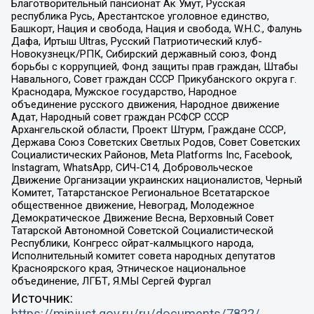
Благотворительный пансионат Ак Умут, Русская
республика Русь, Арестантское уголовное единство,
Башкорт, Нация и свобода, Нация и свобода, W.H.С., Фалунь
Дафа, Иртыш Ultras, Русский Патриотический клуб-
Новокузнецк/РПК, Сибирский державный союз, Фонд
борьбы с коррупцией, Фонд защиты прав граждан, Штабы
Навального, Совет граждан СССР Прикубанского округа г.
Краснодара, Мужское государство, Народное
объединение русского движения, Народное движение
Адат, Народный совет граждан РСФСР СССР
Архангельской области, Проект Штурм, Граждане СССР,
Держава Союз Советских Светлых Родов, Совет Советских
Социалистических Районов, Meta Platforms Inc, Facebook,
Instagram, WhatsApp, СИЧ-С14, Добровольческое
Движение Организации украинских националистов, Черный
Комитет, Татарстанское Региональное Всетатарское
общественное движение, Невоград, Молодежное
Демократическое Движение Весна, Верховный Совет
Татарской Автономной Советской Социалистической
Республики, Конгресс ойрат-калмыцкого народа,
Исполнительный комитет совета народных депутатов
Красноярского края, Этническое национальное
объединение, ЛГБТ, Я.МЫ Сергей Фургал
Источник: