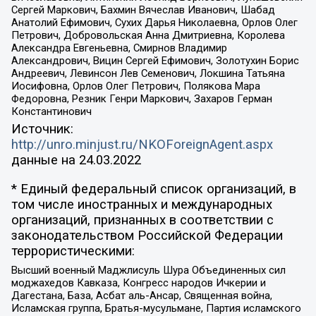
Сергей Маркович, Бахмин Вячеслав Иванович, Шабад
Анатолий Ефимович, Сухих Дарья Николаевна, Орлов Олег
Петрович, Добровольская Анна Дмитриевна, Королева
Александра Евгеньевна, Смирнов Владимир
Александрович, Вицин Сергей Ефимович, Золотухин Борис
Андреевич, Левинсон Лев Семенович, Локшина Татьяна
Иосифовна, Орлов Олег Петрович, Полякова Мара
Федоровна, Резник Генри Маркович, Захаров Герман
Константинович
Источник:
http://unro.minjust.ru/NKOForeignAgent.aspx
данные на
24.03.2022
* Единый федеральный список организаций, в
том числе иностранных и международных
организаций, признанных в соответствии с
законодательством Российской Федерации
террористическими:
Высший военный Маджлисуль Шура Объединенных сил
моджахедов Кавказа, Конгресс народов Ичкерии и
Дагестана, База, Асбат аль-Ансар, Священная война,
Исламская группа, Братья-мусульмане, Партия исламского