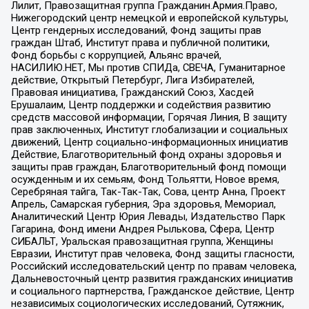
Лилит, Правозащитная группа Гражданин.Армия.Право,
Нижегородский центр немецкой и европейской культуры,
Центр гендерных исследований, Фонд защиты прав
граждан Штаб, Институт права и публичной политики,
Фонд борьбы с коррупцией, Альянс врачей,
НАСИЛИЮ.НЕТ, Мы против СПИДа, СВЕЧА, Гуманитарное
действие, Открытый Петербург, Лига Избирателей,
Правовая инициатива, Гражданский Союз, Хасдей
Ерушалаим, Центр поддержки и содействия развитию
средств массовой информации, Горячая Линия, В защиту
прав заключенных, Институт глобализации и социальных
движений, Центр социально-информационных инициатив
Действие, Благотворительный фонд охраны здоровья и
защиты прав граждан, Благотворительный фонд помощи
осужденным и их семьям, Фонд Тольятти, Новое время,
Серебряная тайга, Так-Так-Так, Сова, центр Анна, Проект
Апрель, Самарская губерния, Эра здоровья, Мемориал,
Аналитический Центр Юрия Левады, Издательство Парк
Гагарина, Фонд имени Андрея Рылькова, Сфера, Центр
СИБАЛЬТ, Уральская правозащитная группа, Женщины
Евразии, Институт прав человека, Фонд защиты гласности,
Российский исследовательский центр по правам человека,
Дальневосточный центр развития гражданских инициатив
и социального партнерства, Гражданское действие, Центр
независимых социологических исследований, Сутяжник,