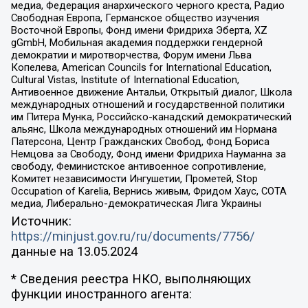
медиа, Федерация анархического черного креста, Радио
Свободная Европа, Германское общество изучения
Восточной Европы, Фонд имени Фридриха Эберта, XZ
gGmbH, Мобильная академия поддержки гендерной
демократии и миротворчества, Форум имени Льва
Копелева, American Councils for International Education,
Cultural Vistas, Institute of International Education,
Антивоенное движение Антальи, Открытый диалог, Школа
международных отношений и государственной политики
им Питера Мунка, Российско-канадский демократический
альянс, Школа международных отношений им Нормана
Патерсона, Центр Гражданских Свобод, Фонд Бориса
Немцова за Свободу, Фонд имени Фридриха Науманна за
свободу, Феминистское антивоенное сопротивление,
Комитет независимости Ингушетии, Прометей, Stop
Occupation of Karelia, Вернись живым, Фридом Хаус, СОТА
медиа, Либерально-демократическая Лига Украины
Источник:
https://minjust.gov.ru/ru/documents/7756/
данные на
13.05.2024
* Сведения реестра НКО, выполняющих
функции иностранного агента: