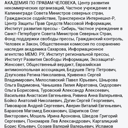
АКАДЕМИЯ ПО ПРАВАМ ЧЕЛОВЕКА, Центр развития
некоммерческих организаций, Частное учреждение в
Калининграде Совета Министров северных стран,
Гражданское содействие, Трансперенси Интернешнл-Р,
Центр Защиты Прав Средств Массовой Информации,
Институт развития прессы - Сибирь, Частное учреждение в
Санкт-Петербурге Совета Министров Северных Стран,
Фонд поддержки свободы прессы, Гражданский контроль,
Человек и Закон, Общественная комиссия по сохранению
наследия академика Сахарова, Информационное
агентство МЕМО. РУ, Институт региональной прессы,
Институт Развития Свободы Информации, Экозащита!-
Женсовет, Общественный вердикт, Евразийская
антимонопольная ассоциация, Бедушев Петр Петрович,
Дзугкоева Регина Николаевна, Кривенко Сергей
Владимирович, Милославский Павел Юрьевич, Шнырова
Ольга Вадимовна, Чанышева Лилия Айратовна, Сидорович
Ольга Борисовна, Туровский Александр Алексеевич,
Васильева Анастасия Евгеньевна, Ривина Анна Валерьевна,
Бойко Анатолий Николаевич, Дугин Сергей Георгиевич,
Пивоваров Андрей Сергеевич, Аверин Виталий Евгеньевич,
Барахоев Магомед Бекханович, Шарипков Олег
Викторович, Мошель Ирина Ароновна, Шведов Григорий
Сергеевич, Пономарев Лев Александрович, Каргалицкий
Борис Юльевич, Созаев Валерий Валерьевич, Исламов