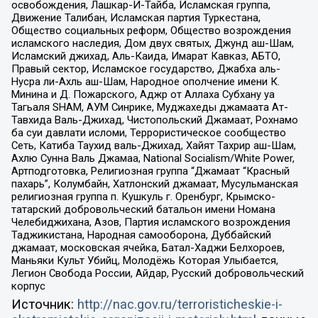
освобождения, Лашкар-И-Тайба, Исламская группа,
Движение Талибан, Исламская партия Туркестана,
Общество социальных реформ, Общество возрождения
исламского наследия, Дом двух святых, Джунд аш-Шам,
Исламский джихад, Аль-Каида, Имарат Кавказ, АБТО,
Правый сектор, Исламское государство, Джабха аль-
Нусра ли-Ахль аш-Шам, Народное ополчение имени К.
Минина и Д. Пожарского, Аджр от Аллаха Субхану уа
Тагьаля SHAM, АУМ Синрике, Муджахеды джамаата Ат-
Тавхида Валь-Джихад, Чистопольский Джамаат, Рохнамо
ба суи давлати исломи, Террористическое сообщество
Сеть, Катиба Таухид валь-Джихад, Хайят Тахрир аш-Шам,
Ахлю Сунна Валь Джамаа, National Socialism/White Power,
Артподготовка, Религиозная группа “Джамаат “Красный
пахарь”, Колумбайн, Хатлонский джамаат, Мусульманская
религиозная группа п. Кушкуль г. Оренбург, Крымско-
татарский добровольческий батальон имени Номана
Челебиджихана, Азов, Партия исламского возрождения
Таджикистана, Народная самооборона, Дуббайский
джамаат, московская ячейка, Батал-Хаджи Белхороев,
Маньяки Культ Убийц, Молодёжь Которая Улыбается,
Легион Свобода России, Айдар, Русский добровольческий
корпус
Источник:
http://nac.gov.ru/terroristicheskie-i-