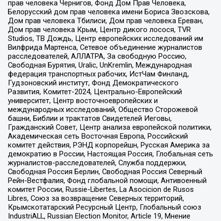
прав человека Чернигов, Фонд Дом Прав Человека,
Белорусский дом прав человека имени Бориса Звозскова,
Дом прав человека Тбилиси, Дом прав человека Ереван,
Дом прав человека Крым, Центр дикого лосося, TVR
Studios, ТВ Дождь, Центр европейских исследований им
Вилфрида Мартенса, Сетевое объединение журналистов
расследователей, АЛЛАТРА, За свободную Россию,
Свободная Бурятия, Uralic, UnKremlin, Международная
федерация транспортных рабочих, ИстЧам Финланд,
Гудзоновский институт, Фонд Демократического
Развития, Комитет-2024, Центрально-Европейский
университет, Центр восточноевропейских и
международных исследований, Общество Сторожевой
башни, Библии и трактатов Свидетелей Иеговы,
Гражданский Совет, Центр анализа европейской политики,
Академическая сеть Восточная Европа, Российский
комитет действия, РЭНД корпорейшн, Русская Америка за
демократию в России, Настоящая Россия, Глобальная сеть
журналистов-расследователей, Служба поддержки,
Свободная Россия Берлин, Свободная Россия Северный
Рейн-Вестфалия, Фонд глобальной помощи, Антивоенный
комитет России, Russie-Libertes, La Asocicion de Rusos
Libres, Союз за возвращение Северных территорий,
Крымскотатарский Ресурсный Центр, Глобальный союз
IndustriALL, Russian Election Monitor, Article 19, Мнение