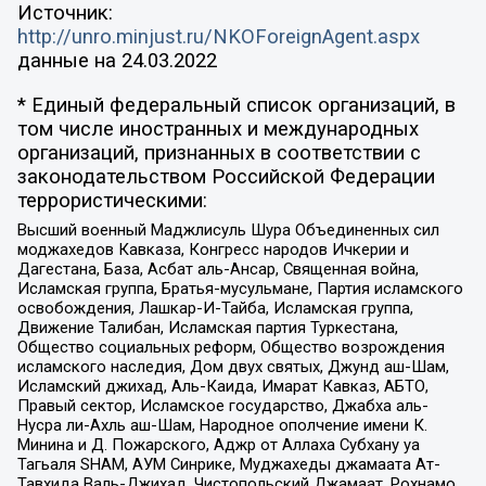
Источник:
http://unro.minjust.ru/NKOForeignAgent.aspx
данные на
24.03.2022
* Единый федеральный список организаций, в
том числе иностранных и международных
организаций, признанных в соответствии с
законодательством Российской Федерации
террористическими:
Высший военный Маджлисуль Шура Объединенных сил
моджахедов Кавказа, Конгресс народов Ичкерии и
Дагестана, База, Асбат аль-Ансар, Священная война,
Исламская группа, Братья-мусульмане, Партия исламского
освобождения, Лашкар-И-Тайба, Исламская группа,
Движение Талибан, Исламская партия Туркестана,
Общество социальных реформ, Общество возрождения
исламского наследия, Дом двух святых, Джунд аш-Шам,
Исламский джихад, Аль-Каида, Имарат Кавказ, АБТО,
Правый сектор, Исламское государство, Джабха аль-
Нусра ли-Ахль аш-Шам, Народное ополчение имени К.
Минина и Д. Пожарского, Аджр от Аллаха Субхану уа
Тагьаля SHAM, АУМ Синрике, Муджахеды джамаата Ат-
Тавхида Валь-Джихад, Чистопольский Джамаат, Рохнамо