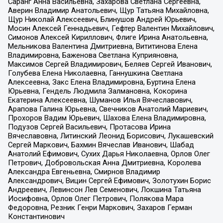
Саранг Анна Васильевна, Захарова Светлана Сергеевна,
Аверин Владимир Анатольевич, Щур Татьяна Михайловна,
Щур Николай Алексеевич, Блинушов Андрей Юрьевич,
Мосин Алексей Геннадьевич, Гефтер Валентин Михайлович,
Симонов Алексей Кириллович, Флиге Ирина Анатольевна,
Мельникова Валентина Дмитриевна, Вититинова Елена
Владимировна, Баженова Светлана Куприяновна,
Максимов Сергей Владимирович, Беляев Сергей Иванович,
Голубева Елена Николаевна, Ганнушкина Светлана
Алексеевна, Закс Елена Владимировна, Буртина Елена
Юрьевна, Гендель Людмила Залмановна, Кокорина
Екатерина Алексеевна, Шуманов Илья Вячеславович,
Арапова Галина Юрьевна, Свечников Анатолий Мариевич,
Прохоров Вадим Юрьевич, Шахова Елена Владимировна,
Подузов Сергей Васильевич, Протасова Ирина
Вячеславовна, Литинский Леонид Борисович, Лукашевский
Сергей Маркович, Бахмин Вячеслав Иванович, Шабад
Анатолий Ефимович, Сухих Дарья Николаевна, Орлов Олег
Петрович, Добровольская Анна Дмитриевна, Королева
Александра Евгеньевна, Смирнов Владимир
Александрович, Вицин Сергей Ефимович, Золотухин Борис
Андреевич, Левинсон Лев Семенович, Локшина Татьяна
Иосифовна, Орлов Олег Петрович, Полякова Мара
Федоровна, Резник Генри Маркович, Захаров Герман
Константинович