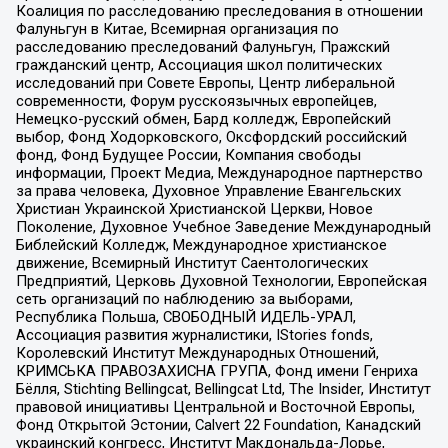
Коалиция по расследованию преследования в отношении
Фалуньгун в Китае, Всемирная организация по
расследованию преследований Фалуньгун, Пражский
гражданский центр, Ассоциация школ политических
исследований при Совете Европы, Центр либеральной
современности, Форум русскоязычных европейцев,
Немецко-русский обмен, Бард колледж, Европейский
выбор, Фонд Ходорковского, Оксфордский российский
фонд, Фонд Будущее России, Компания свободы
информации, Проект Медиа, Международное партнерство
за права человека, Духовное Управление Евангельских
Христиан Украинской Христианской Церкви, Новое
Поколение, Духовное Учебное Заведение Международный
Библейский Колледж, Международное христианское
движение, Всемирный Институт Саентологических
Предприятий, Церковь Духовной Технологии, Европейская
сеть организаций по наблюдению за выборами,
Республика Польша, СВОБОДНЫЙ ИДЕЛЬ-УРАЛ,
Ассоциация развития журналистики, IStories fonds,
Королевский Институт Международных Отношений,
КРИМСЬКА ПРАВОЗАХИСНА ГРУПА, Фонд имени Генриха
Бёлля, Stichting Bellingcat, Bellingcat Ltd, The Insider, Институт
правовой инициативы Центральной и Восточной Европы,
Фонд Открытой Эстонии, Calvert 22 Foundation, Канадский
украинский конгресс, Институт Макдональда-Лорье,