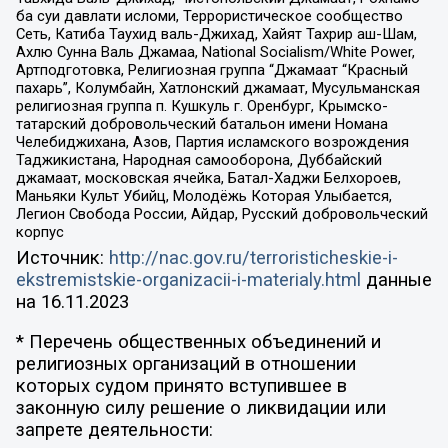
ба суи давлати исломи, Террористическое сообщество
Сеть, Катиба Таухид валь-Джихад, Хайят Тахрир аш-Шам,
Ахлю Сунна Валь Джамаа, National Socialism/White Power,
Артподготовка, Религиозная группа “Джамаат “Красный
пахарь”, Колумбайн, Хатлонский джамаат, Мусульманская
религиозная группа п. Кушкуль г. Оренбург, Крымско-
татарский добровольческий батальон имени Номана
Челебиджихана, Азов, Партия исламского возрождения
Таджикистана, Народная самооборона, Дуббайский
джамаат, московская ячейка, Батал-Хаджи Белхороев,
Маньяки Культ Убийц, Молодёжь Которая Улыбается,
Легион Свобода России, Айдар, Русский добровольческий
корпус
Источник:
http://nac.gov.ru/terroristicheskie-i-
ekstremistskie-organizacii-i-materialy.html
данные
на
16.11.2023
* Перечень общественных объединений и
религиозных организаций в отношении
которых судом принято вступившее в
законную силу решение о ликвидации или
запрете деятельности: