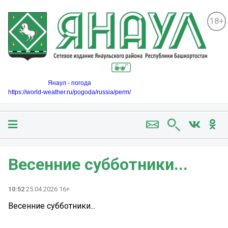
18+
Янаул - погода
https://world-weather.ru/pogoda/russia/perm/
Весенние субботники...
10:52
25.04.2026 16+
Весенние субботники...