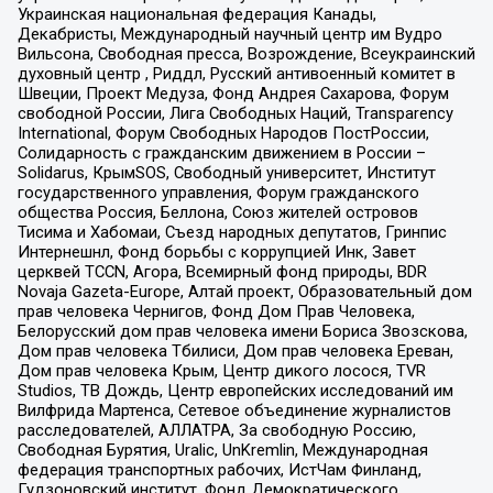
Украинская национальная федерация Канады,
Декабристы, Международный научный центр им Вудро
Вильсона, Свободная пресса, Возрождение, Всеукраинский
духовный центр , Риддл, Русский антивоенный комитет в
Швеции, Проект Медуза, Фонд Андрея Сахарова, Форум
свободной России, Лига Свободных Наций, Transparеncy
International, Форум Свободных Народов ПостРоссии,
Солидарность с гражданским движением в России –
Solidarus, КрымSOS, Свободный университет, Институт
государственного управления, Форум гражданского
общества Россия, Беллона, Союз жителей островов
Тисима и Хабомаи, Съезд народных депутатов, Гринпис
Интернешнл, Фонд борьбы с коррупцией Инк, Завет
церквей TCCN, Агора, Всемирный фонд природы, BDR
Novaja Gazeta-Europe, Алтай проект, Образовательный дом
прав человека Чернигов, Фонд Дом Прав Человека,
Белорусский дом прав человека имени Бориса Звозскова,
Дом прав человека Тбилиси, Дом прав человека Ереван,
Дом прав человека Крым, Центр дикого лосося, TVR
Studios, ТВ Дождь, Центр европейских исследований им
Вилфрида Мартенса, Сетевое объединение журналистов
расследователей, АЛЛАТРА, За свободную Россию,
Свободная Бурятия, Uralic, UnKremlin, Международная
федерация транспортных рабочих, ИстЧам Финланд,
Гудзоновский институт, Фонд Демократического