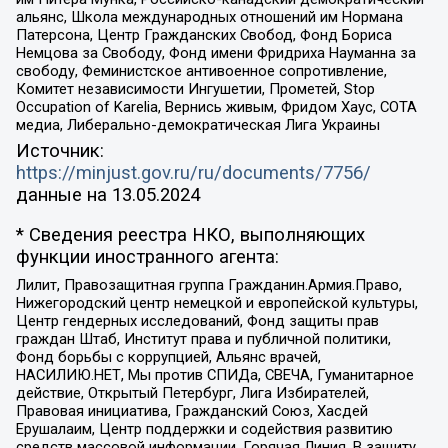
альянс, Школа международных отношений им Нормана
Патерсона, Центр Гражданских Свобод, Фонд Бориса
Немцова за Свободу, Фонд имени Фридриха Науманна за
свободу, Феминистское антивоенное сопротивление,
Комитет независимости Ингушетии, Прометей, Stop
Occupation of Karelia, Вернись живым, Фридом Хаус, СОТА
медиа, Либерально-демократическая Лига Украины
Источник:
https://minjust.gov.ru/ru/documents/7756/
данные на
13.05.2024
* Сведения реестра НКО, выполняющих
функции иностранного агента:
Лилит, Правозащитная группа Гражданин.Армия.Право,
Нижегородский центр немецкой и европейской культуры,
Центр гендерных исследований, Фонд защиты прав
граждан Штаб, Институт права и публичной политики,
Фонд борьбы с коррупцией, Альянс врачей,
НАСИЛИЮ.НЕТ, Мы против СПИДа, СВЕЧА, Гуманитарное
действие, Открытый Петербург, Лига Избирателей,
Правовая инициатива, Гражданский Союз, Хасдей
Ерушалаим, Центр поддержки и содействия развитию
средств массовой информации, Горячая Линия, В защиту