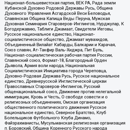
Национал-большевистская партия, ВЕК РА, Рада земли
Кубанской Духовно Родовой Державы Русь, Община
Духовного Управления Асгардской Веси Беловодья,
Славянская Община Капища Веды Перуна, Мужская
Духовная Семинария Староверов-Инглингов, Нурджулар, К
Богодержавию, Таблиги Джамаат, Свидетели Иеговы,
Русское национальное единство, Национал-
социалистическое общество, Джамаат мувахидов,
Объединенный Вилайат Кабарды, Балкарии и Карачая,
Союз славян, Ат-Такфир Валь-Хиджра, Пит Буль,
Национал-социалистическая рабочая партия России,
Славянский союз, Формат-18, Благородный Орден
Дьявола, Армия воли народа, Национальная
Социалистическая Инициатива города Череповца,
Духовно-Родовая Держава Русь, Русское национальное
единство, Древнерусской Инглистической церкви
Православных Староверов-Инглингов, Русский
общенациональный союз, Движение против нелегальной
иммиграции, Кровь и Честь, О свободе совести и о
религиозных объединениях, Омская организация
общественного политического движения Русское
национальное единство, Северное Братство, Клуб
Болельщиков Футбольного Клуба Динамо,
Файзрахманисты, Мусульманская религиозная организация
п. Боровский, Община Коренного Русского народа