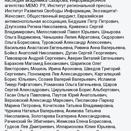
наследия академика Сахарова, Информационное
агентство МЕМО. РУ, Институт региональной прессы,
Институт Развития Свободы Информации, Экозащита!-
Женсовет, Общественный вердикт, Евразийская
антимонопольная ассоциация, Бедушев Петр Петрович,
Дзугкоева Регина Николаевна, Кривенко Сергей
Владимирович, Милославский Павел Юрьевич, Шнырова
Ольга Вадимовна, Чанышева Лилия Айратовна, Сидорович
Ольга Борисовна, Туровский Александр Алексеевич,
Васильева Анастасия Евгеньевна, Ривина Анна Валерьевна,
Бойко Анатолий Николаевич, Дугин Сергей Георгиевич,
Пивоваров Андрей Сергеевич, Аверин Виталий Евгеньевич,
Барахоев Магомед Бекханович, Шарипков Олег
Викторович, Мошель Ирина Ароновна, Шведов Григорий
Сергеевич, Пономарев Лев Александрович, Каргалицкий
Борис Юльевич, Созаев Валерий Валерьевич, Исламов
Тимур Рифгатович, Романова Ольга Евгеньевна, Щаров
Сергей Алексадрович, Цирульников Борис Альбертович,
Гасан Ольга Павловна, Паутов Юрий Анатольевич,
Верховский Александр Маркович, Пислакова-Паркер
Марина Петровна, Кочеткова Татьяна Владимировна,
Чуркина Наталья Валерьевна, Акимова Татьяна
Николаевна, Золотарева Екатерина Александровна,
Рачинский Ян Збигневич, Жемкова Елена Борисовна,
Гудков Лев Дмитриевич, Илларионова Юлия Юрьевна,