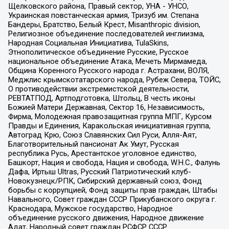
Щелковского района, Правый сектор, УНА - УНСО,
Украинская повстанческая армия, Тризуб им. Степана
Бандеры, Братство, Белый Крест, Misanthropic division,
Религиозное объединение последователей инглиизма,
Народная Социальная Инициатива, TulaSkins,
Этнополитическое объединение Русские, Русское
национальное объединение Атака, Мечеть Мирмамеда,
Община Коренного Русского народа г. Астрахани, ВОЛЯ,
Меджлис крымскотатарского народа, Рубеж Севера, ТОЙС,
О противодействии экстремистской деятельности,
РЕВТАТПОД, Артподготовка, Штольц, В честь иконы
Божией Матери Державная, Сектор 16, Независимость,
Фирма, Молодежная правозащитная группа МПГ, Курсом
Правды и Единения, Каракольская инициативная группа,
Автоград Крю, Союз Славянских Сил Руси, Алля-Аят,
Благотворительный пансионат Ак Умут, Русская
республика Русь, Арестантское уголовное единство,
Башкорт, Нация и свобода, Нация и свобода, W.H.С., Фалунь
Дафа, Иртыш Ultras, Русский Патриотический клуб-
Новокузнецк/РПК, Сибирский державный союз, Фонд
борьбы с коррупцией, Фонд защиты прав граждан, Штабы
Навального, Совет граждан СССР Прикубанского округа г.
Краснодара, Мужское государство, Народное
объединение русского движения, Народное движение
Адат, Народный совет граждан РСФСР СССР