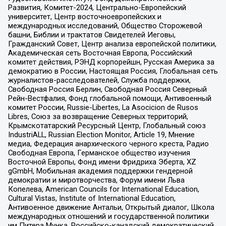
Развития, Комитет-2024, Центрально-Европейский
университет, Центр восточноевропейских и
международных исследований, Общество Сторожевой
башни, Библии и трактатов Свидетелей Иеговы,
Гражданский Совет, Центр анализа европейской политики,
Академическая сеть Восточная Европа, Российский
комитет действия, РЭНД корпорейшн, Русская Америка за
демократию в России, Настоящая Россия, Глобальная сеть
журналистов-расследователей, Служба поддержки,
Свободная Россия Берлин, Свободная Россия Северный
Рейн-Вестфалия, Фонд глобальной помощи, Антивоенный
комитет России, Russie-Libertes, La Asocicion de Rusos
Libres, Союз за возвращение Северных территорий,
Крымскотатарский Ресурсный Центр, Глобальный союз
IndustriALL, Russian Election Monitor, Article 19, Мнение
медиа, Федерация анархического черного креста, Радио
Свободная Европа, Германское общество изучения
Восточной Европы, Фонд имени Фридриха Эберта, XZ
gGmbH, Мобильная академия поддержки гендерной
демократии и миротворчества, Форум имени Льва
Копелева, American Councils for International Education,
Cultural Vistas, Institute of International Education,
Антивоенное движение Антальи, Открытый диалог, Школа
международных отношений и государственной политики
им Питера Мунка, Российско-канадский демократический