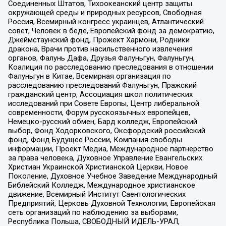
Соединенных Штатов, Тихоокеанский центр защиты
окружающей среды и природных ресурсов, Свободная
Россия, Всемирный конгресс украинцев, Атлантический
совет, Человек в беде, Европейский фонд за демократию,
Джеймстаунский фонд, Прожект Хармони, Родники
дракона, Врачи против насильственного извлечения
органов, Фалунь Дафа, Друзья Фалуньгун, Фалуньгун,
Коалиция по расследованию преследования в отношении
Фалуньгун в Китае, Всемирная организация по
расследованию преследований Фалуньгун, Пражский
гражданский центр, Ассоциация школ политических
исследований при Совете Европы, Центр либеральной
современности, Форум русскоязычных европейцев,
Немецко-русский обмен, Бард колледж, Европейский
выбор, Фонд Ходорковского, Оксфордский российский
фонд, Фонд Будущее России, Компания свободы
информации, Проект Медиа, Международное партнерство
за права человека, Духовное Управление Евангельских
Христиан Украинской Христианской Церкви, Новое
Поколение, Духовное Учебное Заведение Международный
Библейский Колледж, Международное христианское
движение, Всемирный Институт Саентологических
Предприятий, Церковь Духовной Технологии, Европейская
сеть организаций по наблюдению за выборами,
Республика Польша, СВОБОДНЫЙ ИДЕЛЬ-УРАЛ,