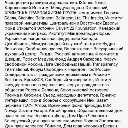
Ассоциация развития журналистики, IStories fonds,
Королевский Институт Международных Отношений,
КРИМСЬКА ПРАВОЗАХИСНА ГРУПА, Фонд имени Генриха
Бёлля, Stichting Bellingcat, Bellingcat Ltd, The Insider, Институт
правовой инициативы Центральной и Восточной Европы,
Фонд Открытой Эстонии, Calvert 22 Foundation, Канадский
украинский конгресс, Институт Макдональда-Лорье,
Украинская национальная федерация Канады,
Декабристы, Международный научный центр им Вудро
Вильсона, Свободная пресса, Возрождение, Всеукраинский
духовный центр , Риддл, Русский антивоенный комитет в
Швеции, Проект Медуза, Фонд Андрея Сахарова, Форум
свободной России, Лига Свободных Наций, Transparеncy
International, Форум Свободных Народов ПостРоссии,
Солидарность с гражданским движением в России –
Solidarus, КрымSOS, Свободный университет, Институт
государственного управления, Форум гражданского
общества Россия, Беллона, Союз жителей островов
Тисима и Хабомаи, Съезд народных депутатов, Гринпис
Интернешнл, Фонд борьбы с коррупцией Инк, Завет
церквей TCCN, Агора, Всемирный фонд природы, BDR
Novaja Gazeta-Europe, Алтай проект, Образовательный дом
прав человека Чернигов, Фонд Дом Прав Человека,
Белорусский дом прав человека имени Бориса Звозскова,
Дом прав человека Тбилиси, Дом прав человека Ереван,