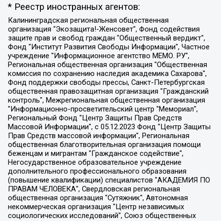
* Реестр иностранных агентов:
Калининградская региональная общественная организация "Экозащита!-Женсовет", Фонд содействия защите прав и свобод граждан "Общественный вердикт", Фонд "Институт Развития Свободы Информации", Частное учреждение "Информационное агентство МЕМО. РУ", Региональная общественная организация "Общественная комиссия по сохранению наследия академика Сахарова", Фонд поддержки свободы прессы, Санкт-Петербургская общественная правозащитная организация "Гражданский контроль", Межрегиональная общественная организация "Информационно-просветительский центр "Мемориал", Региональный Фонд "Центр Защиты Прав Средств Массовой Информации", с 05.12.2023 Фонд "Центр Защиты Прав Средств массовой информации", Региональная общественная благотворительная организация помощи беженцам и мигрантам "Гражданское содействие", Негосударственное образовательное учреждение дополнительного профессионального образования (повышение квалификации) специалистов "АКАДЕМИЯ ПО ПРАВАМ ЧЕЛОВЕКА", Свердловская региональная общественная организация "Сутяжник", Автономная некоммерческая организация "Центр независимых социологических исследований", Союз общественных объединений "Российский исследовательский центр по правам человека", Региональное общественное учреждение научно-информационный центр "МЕМОРИАЛ", Некоммерческая организация "Фонд защиты гласности", Автономная некоммерческая организация "Институт прав человека", Городская общественная организация "Екатеринбургское общество "МЕМОРИАЛ", Городская общественная организация "Рязанское историко-просветительское и правозащитное общество "Мемориал" (Рязанский Мемориал), Челябинский региональный орган общественной самодеятельности – женское общественное объединение "Женщины Евразии", Челябинский региональный орган общественной самодеятельности "Уральская правозащитная группа", Фонд содействия защите здоровья и социальной справедливости имени Андрея Рылькова, Автономная Некоммерческая Организация "Аналитический Центр Юрия Левады", Автономная некоммерческая организация социальной поддержки населения "Проект Апрель", Региональная общественная организация помощи женщинам и детям, находящимся в кризисной ситуации "Информационно-методический центр "Анна", Фонд содействия развитию массовых коммуникаций и правовому просвещению "Так-так-Так", Фонд содействия устойчивому развитию "Серебряная тайга", Свердловский региональный общественный фонд социальных проектов "Новое время", "Idel.Реалии", Кавказ.Реалии, Крым.Реалии, Телеканал Настоящее Время, Татаро-башкирская служба Радио Свобода (Azatliq Radiosi), Радио Свободная Европа/Радио Свобода (PCE/PC), "Сибирь.Реалии", "Фактограф", Благотворительный фонд помощи осужденным и их семьям, Автономная некоммерческая организация "Институт глобализации и социальных движений", Фонд "В защиту прав заключенных", Частное учреждение "Центр поддержки и содействия развитию средств массовой информации", Пензенский региональный общественный благотворительный фонд "Гражданский союз", "Север.Реалии", Некоммерческая организация Фонд "Правовая инициатива", Общество с ограниченной ответственностью "Радио Свободная Европа/Радио Свобода", Чешское информационное агентство "MEDIUM-ORIENT", Красноярская региональная общественная организация "Мы против СПИДа", Камалягин Денис Николаевич, Маркелов Сергей Евгеньевич, Пономарев Лев Александрович, Савицкая Людмила Алексеевна, Автономная некоммерческая организация "Центр по работе с проблемой насилия "НАСИЛИЮ.НЕТ", Межрегиональный профессиональный союз работников здравоохранения "Альянс врачей", Юридическое лицо, зарегистрированное в Латвийской Республике, SIA "Medusa Project" (регистрационный номер 40103797863, дата регистрации 10.06.2014), Некоммерческая организация "Фонд по борьбе с коррупцией", Автономная некоммерческая организация "Институт права и публичной политики", Баданин Роман Сергеевич, Гликин Максим Александрович, Железнова Мария Михайловна, Лукьянова Юлия Сергеевна, Маетная Елизавета Витальевна, Маняхин Петр Борисович, Чуракова Ольга Владимировна, Ярош Юлия Петровна, Юридическое лицо "The Insider SIA", зарегистрированное в Риге, Латвийская Республика (дата регистрации 26.06.2015), являющееся администратором доменного имени интернет-издания "The Insider SIA", https://theins.ru, Постернак Алексей Евгеньевич, Рубин Михаил Аркадьевич, Анин Роман Александрович, Юридическое лицо Istories fonds, зарегистрированное в Латвийской Республике (регистрационный номер 50008295751, дата регистрации 24.02.2020), Великовский Дмитрий Александрович, Долинина Ирина Николаевна, Мароховская Алеся Алексеевна, Шлейнов Роман Юрьевич, Шмагун Олеся Валентиновна, Общество с ограниченной ответственностью "Альтаир 2021", Общество с ограниченной ответственностью "Вега 2021", Общество с ограниченной ответственностью "Главный редактор 2021", Общество с ограниченной ответственностью "Ромашки монолит", Важенков Артем Валерьевич, Ивановская областная общественная организация "Центр гендерных исследований", Гурман Юрий Альбертович, Медиапроект "ОВД-Инфо", Егоров Владимир Владимирович, Жилинский Владимир Александрович, Общество с ограниченной ответственностью "ЗП", Иванова София Юрьевна, Карезина Инна Павловна, Кильтау Екатерина Викторовна, Петров Алексей Викторович, Пискунов Сергей Евгеньевич, Смирнов Сергей Сергеевич, Тихонов Михаил Сергеевич, Общество с ограниченной ответственностью "ЖУРНАЛИСТ-ИНОСТРАННЫЙ АГЕНТ", Арапова Галина Юрьевна, Вольтская Татьяна Анатольевна, Американская компания "Mason G.E.S. Anonymous Foundation" (США), являющаяся владельцем интернет-издания https://mnews.world/, Компания "Stichting Bellingcat", зарегистрированная в Нидерландах (дата регистрации 11.07.2018), Захаров Андрей Вячеславович, Клепиковская Екатерина Дмитриевна, Общество с ограниченной ответственностью "МЕМО", Перл Роман Александрович, Симонов Евгений Алексеевич, Соловьева Елена Анатольевна, Сотников Даниил Владимирович, Сурначева Елизавета Дмитриевна, Автономная некоммерческая организация по защите прав человека и информированию населения "Якутия – Наше Мнение", Общество с ограниченной ответственностью "Москоу диджитал медиа", с 26.01.2023 Общество с ограниченной ответственностью "Чайка Белые сады", Ветошкина Валерия Валерьевна, Заговора Максим Александрович, Межрегиональное общественное движение "Российская ЛГБТ - сеть", Оленичев Максим Владимирович, Павлов Иван Юрьевич, Скворцова Елена Сергеевна, Общество с ограниченной ответственностью "Как бы инагент", Кочетков Игорь Викторович, Общество с ограниченной ответственностью "Честные выборы", Еланчик Олег Александрович, Общество с ограниченной ответственностью "Нобелевский призыв", Гималова Регина Эмилевна, Григорьев Андрей Валерьевич, Григорьева Алина Александровна, Ассоциация по содействию защите прав призывников, альтернативнослужащих и военнослужащих "Правозащитная группа "Гражданин.Армия.Право", Хисамова Регина Фаритовна, Автономная некоммерческая организация по реализации социально-правовых программ "Лилит", Дальневосточное общественное движение "Маяк", Санкт-Петербургская ЛГБТ-инициативная группа "Выход", Инициативная группа ЛГБТ+ "Реверс", Алексеев Андрей Викторович, Бекбулатова Таисия Львовна, Беляев Иван Михайлович, Владыкина Елена Сергеевна, Гельман Марат Александрович, Никульшина Вероника Юрьевна, Толоконникова Надежда Андреевна, Шендерович Виктор Анатольевич, Общество с ограниченной ответственностью "Данное сообщение", Общество с ограниченной ответственностью Издательский дом "Новая глава", Айнбиндер Александра Александровна, Московский комьюнити-центр для ЛГБТ+инициатив, Благотворительный фонд развития филантропии, Deutsche Welle (Германия, Kurt-Schumacher-Strasse 3, 53113 Bonn), Борзунова Мария Михайловна, Воробьев Виктор Викторович, Голубева Анна Львовна, Константинова Алла Михайловна, Малкова Ирина Владимировна, Мурадов Мурад Абдулгалимович, Осетинская Елизавета Николаевна, Понасенков Евгений Николаевич, Ганапольский Матвей Юрьевич, Киселев Евгений Алексеевич, Борухович Ирина Григорьевна, Дремин Иван Тимофеевич, Дубровский Дмитрий Викторович, Красноярская региональная общественная организация поддержки и развития альтернативных образовательных технологий и межкультурных коммуникаций "ИНТЕРРА", Маяковская Екатерина Алексеевна, Фейгин Марк Захарович, Филимонов Андрей Викторович, Дзугкоева Регина Николаевна, Доброхотов Роман Александрович, Дудь Юрий Александрович, Елкин Сергей Владимирович, Кругликов Кирилл Игоревич, Сабунаева Мария Леонидовна, Семенов Алексей Владимирович, Шаинян Карен Багратович, Шульман Екатерина Михайловна, Асафьев Артур Валерьевич, Вахштайн Виктор Семенович, Венедиктов Алексей Алексеевич, Лушникова Екатерина Евгеньевна, Волков Леонид Михайлович, Невзоров Александр Глебович, Пархоменко Сергей Борисович, Сироткин Ярослав Николаевич, Кара-Мурза Владимир Владимирович, Баранова Наталья Владимировна, Гозман Леонид Яковлевич, Кагарлицкий Борис Юльевич, Климарев Михаил Валерьевич, Милов Владимир Станиславович, Автономная некоммерческая организация Краснодарский центр современного искусства "Типография", Моргенштерн Алишер Тагирович, Соболь Любовь Эдуардовна, Общество с ограниченной ответственностью "ЛИЗА НОРМ", Каспаров Гарри Кимович, Ходорковский Михаил Борисович, Общество с ограниченной ответственностью "Апрельские тезисы", Данилович Ирина Брониславовна, Кашин Олег Владимирович, Петров Николай Владимирович, Пивоваров Алексей Владимирович, Соколов Михаил Владимирович, Цветкова Юлия Владимировна, Чичваркин Евгений Александрович, Комитет против пыток/Команда против пыток, Общество с ограниченной ответственностью "Первый научный", Общество с ограниченной ответственностью "Вертолет и ко", Белоцерковская Вероника Борисовна, Кац Максим Евгеньевич, Лазарева Татьяна Юрьевна, Шаведдинов Руслан Табризович, Яшин Илья Валерьевич, Общество с ограниченной ответственностью "Иноагент ААВ", Алешковский Дмитрий Петрович, Альбац Евгения Марковна, Быков Дмитрий Львович, Галямина Юлия Евгеньевна, Лойко Сергей Леонидович, Мартынов Кирилл Константинович, Медведев Сергей Александрович, Крашенинников Федор Геннадиевич, Гордеева Катерина Вл