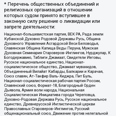
* Перечень общественных объединений и
религиозных организаций в отношении
которых судом принято вступившее в
законную силу решение о ликвидации или
запрете деятельности:
Национал-большевистская партия, ВЕК РА, Рада земли
Кубанской Духовно Родовой Державы Русь, Община
Духовного Управления Асгардской Веси Беловодья,
Славянская Община Капища Веды Перуна, Мужская
Духовная Семинария Староверов-Инглингов, Нурджулар, К
Богодержавию, Таблиги Джамаат, Свидетели Иеговы,
Русское национальное единство, Национал-
социалистическое общество, Джамаат мувахидов,
Объединенный Вилайат Кабарды, Балкарии и Карачая,
Союз славян, Ат-Такфир Валь-Хиджра, Пит Буль,
Национал-социалистическая рабочая партия России,
Славянский союз, Формат-18, Благородный Орден
Дьявола, Армия воли народа, Национальная
Социалистическая Инициатива города Череповца,
Духовно-Родовая Держава Русь, Русское национальное
единство, Древнерусской Инглистической церкви
Православных Староверов-Инглингов, Русский
общенациональный союз, Движение против нелегальной