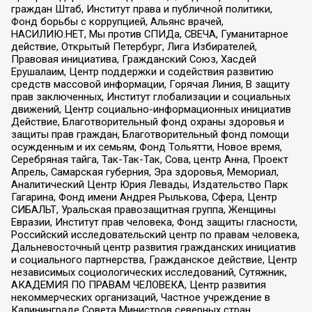
граждан Штаб, Институт права и публичной политики,
Фонд борьбы с коррупцией, Альянс врачей,
НАСИЛИЮ.НЕТ, Мы против СПИДа, СВЕЧА, Гуманитарное
действие, Открытый Петербург, Лига Избирателей,
Правовая инициатива, Гражданский Союз, Хасдей
Ерушалаим, Центр поддержки и содействия развитию
средств массовой информации, Горячая Линия, В защиту
прав заключенных, Институт глобализации и социальных
движений, Центр социально-информационных инициатив
Действие, Благотворительный фонд охраны здоровья и
защиты прав граждан, Благотворительный фонд помощи
осужденным и их семьям, Фонд Тольятти, Новое время,
Серебряная тайга, Так-Так-Так, Сова, центр Анна, Проект
Апрель, Самарская губерния, Эра здоровья, Мемориал,
Аналитический Центр Юрия Левады, Издательство Парк
Гагарина, Фонд имени Андрея Рылькова, Сфера, Центр
СИБАЛЬТ, Уральская правозащитная группа, Женщины
Евразии, Институт прав человека, Фонд защиты гласности,
Российский исследовательский центр по правам человека,
Дальневосточный центр развития гражданских инициатив
и социального партнерства, Гражданское действие, Центр
независимых социологических исследований, Сутяжник,
АКАДЕМИЯ ПО ПРАВАМ ЧЕЛОВЕКА, Центр развития
некоммерческих организаций, Частное учреждение в
Калининграде Совета Министров северных стран,