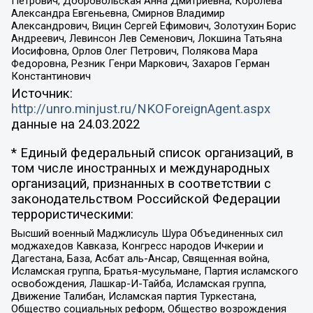
Петрович, Добровольская Анна Дмитриевна, Королева
Александра Евгеньевна, Смирнов Владимир
Александрович, Вицин Сергей Ефимович, Золотухин Борис
Андреевич, Левинсон Лев Семенович, Локшина Татьяна
Иосифовна, Орлов Олег Петрович, Полякова Мара
Федоровна, Резник Генри Маркович, Захаров Герман
Константинович
Источник:
http://unro.minjust.ru/NKOForeignAgent.aspx
данные на
24.03.2022
* Единый федеральный список организаций, в
том числе иностранных и международных
организаций, признанных в соответствии с
законодательством Российской Федерации
террористическими:
Высший военный Маджлисуль Шура Объединенных сил
моджахедов Кавказа, Конгресс народов Ичкерии и
Дагестана, База, Асбат аль-Ансар, Священная война,
Исламская группа, Братья-мусульмане, Партия исламского
освобождения, Лашкар-И-Тайба, Исламская группа,
Движение Талибан, Исламская партия Туркестана,
Общество социальных реформ, Общество возрождения