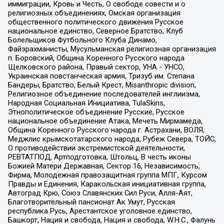
иммиграции, Кровь и Честь, О свободе совести и о
религиозных объединениях, Омская организация
общественного политического движения Русское
национальное единство, Северное Братство, Клуб
Болельщиков Футбольного Клуба Динамо,
Файзрахманисты, Мусульманская религиозная организация
п. Боровский, Община Коренного Русского народа
Щелковского района, Правый сектор, УНА - УНСО,
Украинская повстанческая армия, Тризуб им. Степана
Бандеры, Братство, Белый Крест, Misanthropic division,
Религиозное объединение последователей инглиизма,
Народная Социальная Инициатива, TulaSkins,
Этнополитическое объединение Русские, Русское
национальное объединение Атака, Мечеть Мирмамеда,
Община Коренного Русского народа г. Астрахани, ВОЛЯ,
Меджлис крымскотатарского народа, Рубеж Севера, ТОЙС,
О противодействии экстремистской деятельности,
РЕВТАТПОД, Артподготовка, Штольц, В честь иконы
Божией Матери Державная, Сектор 16, Независимость,
Фирма, Молодежная правозащитная группа МПГ, Курсом
Правды и Единения, Каракольская инициативная группа,
Автоград Крю, Союз Славянских Сил Руси, Алля-Аят,
Благотворительный пансионат Ак Умут, Русская
республика Русь, Арестантское уголовное единство,
Башкорт, Нация и свобода, Нация и свобода, W.H.С., Фалунь