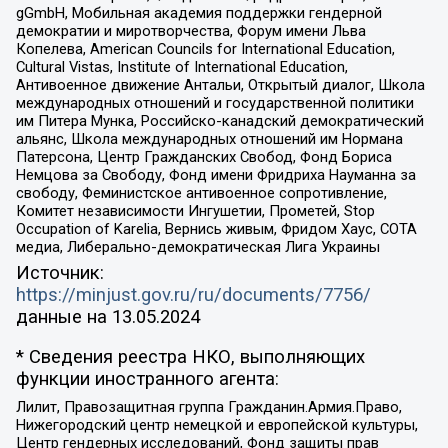
gGmbH, Мобильная академия поддержки гендерной
демократии и миротворчества, Форум имени Льва
Копелева, American Councils for International Education,
Cultural Vistas, Institute of International Education,
Антивоенное движение Антальи, Открытый диалог, Школа
международных отношений и государственной политики
им Питера Мунка, Российско-канадский демократический
альянс, Школа международных отношений им Нормана
Патерсона, Центр Гражданских Свобод, Фонд Бориса
Немцова за Свободу, Фонд имени Фридриха Науманна за
свободу, Феминистское антивоенное сопротивление,
Комитет независимости Ингушетии, Прометей, Stop
Occupation of Karelia, Вернись живым, Фридом Хаус, СОТА
медиа, Либерально-демократическая Лига Украины
Источник:
https://minjust.gov.ru/ru/documents/7756/
данные на
13.05.2024
* Сведения реестра НКО, выполняющих
функции иностранного агента:
Лилит, Правозащитная группа Гражданин.Армия.Право,
Нижегородский центр немецкой и европейской культуры,
Центр гендерных исследований, Фонд защиты прав