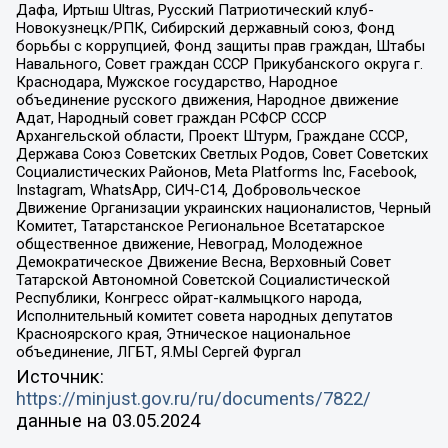
Дафа, Иртыш Ultras, Русский Патриотический клуб-
Новокузнецк/РПК, Сибирский державный союз, Фонд
борьбы с коррупцией, Фонд защиты прав граждан, Штабы
Навального, Совет граждан СССР Прикубанского округа г.
Краснодара, Мужское государство, Народное
объединение русского движения, Народное движение
Адат, Народный совет граждан РСФСР СССР
Архангельской области, Проект Штурм, Граждане СССР,
Держава Союз Советских Светлых Родов, Совет Советских
Социалистических Районов, Meta Platforms Inc, Facebook,
Instagram, WhatsApp, СИЧ-С14, Добровольческое
Движение Организации украинских националистов, Черный
Комитет, Татарстанское Региональное Всетатарское
общественное движение, Невоград, Молодежное
Демократическое Движение Весна, Верховный Совет
Татарской Автономной Советской Социалистической
Республики, Конгресс ойрат-калмыцкого народа,
Исполнительный комитет совета народных депутатов
Красноярского края, Этническое национальное
объединение, ЛГБТ, Я.МЫ Сергей Фургал
Источник:
https://minjust.gov.ru/ru/documents/7822/
данные на
03.05.2024