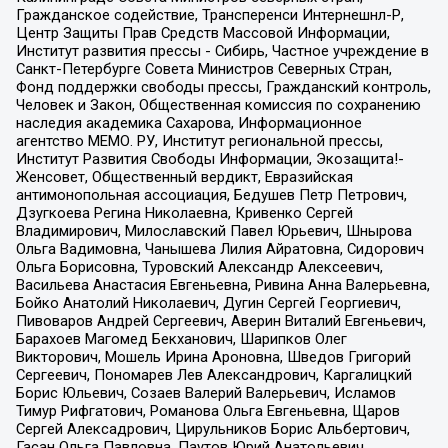
Гражданское содействие, Трансперенси Интернешнл-Р,
Центр Защиты Прав Средств Массовой Информации,
Институт развития прессы - Сибирь, Частное учреждение в
Санкт-Петербурге Совета Министров Северных Стран,
Фонд поддержки свободы прессы, Гражданский контроль,
Человек и Закон, Общественная комиссия по сохранению
наследия академика Сахарова, Информационное
агентство МЕМО. РУ, Институт региональной прессы,
Институт Развития Свободы Информации, Экозащита!-
Женсовет, Общественный вердикт, Евразийская
антимонопольная ассоциация, Бедушев Петр Петрович,
Дзугкоева Регина Николаевна, Кривенко Сергей
Владимирович, Милославский Павел Юрьевич, Шнырова
Ольга Вадимовна, Чанышева Лилия Айратовна, Сидорович
Ольга Борисовна, Туровский Александр Алексеевич,
Васильева Анастасия Евгеньевна, Ривина Анна Валерьевна,
Бойко Анатолий Николаевич, Дугин Сергей Георгиевич,
Пивоваров Андрей Сергеевич, Аверин Виталий Евгеньевич,
Барахоев Магомед Бекханович, Шарипков Олег
Викторович, Мошель Ирина Ароновна, Шведов Григорий
Сергеевич, Пономарев Лев Александрович, Каргалицкий
Борис Юльевич, Созаев Валерий Валерьевич, Исламов
Тимур Рифгатович, Романова Ольга Евгеньевна, Щаров
Сергей Алексадрович, Цирульников Борис Альбертович,
Гасан Ольга Павловна, Паутов Юрий Анатольевич,