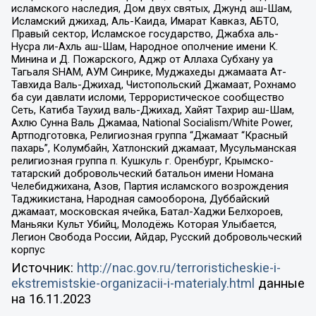
исламского наследия, Дом двух святых, Джунд аш-Шам,
Исламский джихад, Аль-Каида, Имарат Кавказ, АБТО,
Правый сектор, Исламское государство, Джабха аль-
Нусра ли-Ахль аш-Шам, Народное ополчение имени К.
Минина и Д. Пожарского, Аджр от Аллаха Субхану уа
Тагьаля SHAM, АУМ Синрике, Муджахеды джамаата Ат-
Тавхида Валь-Джихад, Чистопольский Джамаат, Рохнамо
ба суи давлати исломи, Террористическое сообщество
Сеть, Катиба Таухид валь-Джихад, Хайят Тахрир аш-Шам,
Ахлю Сунна Валь Джамаа, National Socialism/White Power,
Артподготовка, Религиозная группа “Джамаат “Красный
пахарь”, Колумбайн, Хатлонский джамаат, Мусульманская
религиозная группа п. Кушкуль г. Оренбург, Крымско-
татарский добровольческий батальон имени Номана
Челебиджихана, Азов, Партия исламского возрождения
Таджикистана, Народная самооборона, Дуббайский
джамаат, московская ячейка, Батал-Хаджи Белхороев,
Маньяки Культ Убийц, Молодёжь Которая Улыбается,
Легион Свобода России, Айдар, Русский добровольческий
корпус
Источник:
http://nac.gov.ru/terroristicheskie-i-
ekstremistskie-organizacii-i-materialy.html
данные
на
16.11.2023