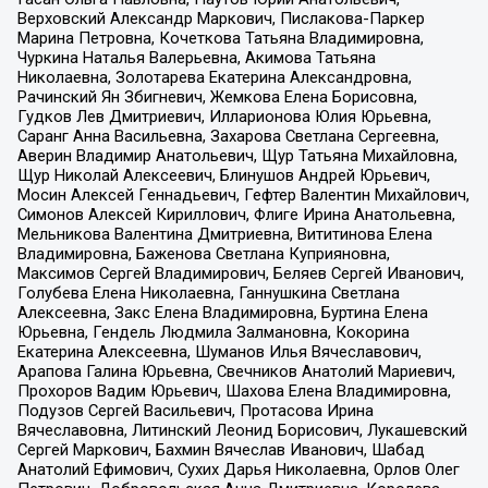
Верховский Александр Маркович, Пислакова-Паркер
Марина Петровна, Кочеткова Татьяна Владимировна,
Чуркина Наталья Валерьевна, Акимова Татьяна
Николаевна, Золотарева Екатерина Александровна,
Рачинский Ян Збигневич, Жемкова Елена Борисовна,
Гудков Лев Дмитриевич, Илларионова Юлия Юрьевна,
Саранг Анна Васильевна, Захарова Светлана Сергеевна,
Аверин Владимир Анатольевич, Щур Татьяна Михайловна,
Щур Николай Алексеевич, Блинушов Андрей Юрьевич,
Мосин Алексей Геннадьевич, Гефтер Валентин Михайлович,
Симонов Алексей Кириллович, Флиге Ирина Анатольевна,
Мельникова Валентина Дмитриевна, Вититинова Елена
Владимировна, Баженова Светлана Куприяновна,
Максимов Сергей Владимирович, Беляев Сергей Иванович,
Голубева Елена Николаевна, Ганнушкина Светлана
Алексеевна, Закс Елена Владимировна, Буртина Елена
Юрьевна, Гендель Людмила Залмановна, Кокорина
Екатерина Алексеевна, Шуманов Илья Вячеславович,
Арапова Галина Юрьевна, Свечников Анатолий Мариевич,
Прохоров Вадим Юрьевич, Шахова Елена Владимировна,
Подузов Сергей Васильевич, Протасова Ирина
Вячеславовна, Литинский Леонид Борисович, Лукашевский
Сергей Маркович, Бахмин Вячеслав Иванович, Шабад
Анатолий Ефимович, Сухих Дарья Николаевна, Орлов Олег