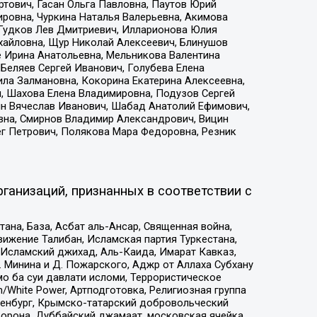
тович, Гасан Ольга Павловна, Паутов Юрий
ровна, Чуркина Наталья Валерьевна, Акимова
 Гудков Лев Дмитриевич, Илларионова Юлия
ихайловна, Щур Николай Алексеевич, Блинушов
е Ирина Анатольевна, Мельникова Валентина
Беляев Сергей Иванович, Голубева Елена
ила Залмановна, Кокорина Екатерина Алексеевна,
, Шахова Елена Владимировна, Подузов Сергей
ин Вячеслав Иванович, Шабад Анатолий Ефимович,
вна, Смирнов Владимир Александрович, Вицин
ег Петрович, Полякова Мара Федоровна, Резник
ганизаций, признанных в соответствии с
на, База, Асбат аль-Ансар, Священная война,
ижение Талибан, Исламская партия Туркестана,
Исламский джихад, Аль-Каида, Имарат Кавказ,
 Минина и Д. Пожарского, Аджр от Аллаха Субхану
о ба суи давлати исломи, Террористическое
/White Power, Артподготовка, Религиозная группа
Оренбург, Крымско-татарский добровольческий
орона, Дуббайский джамаат, московская ячейка,