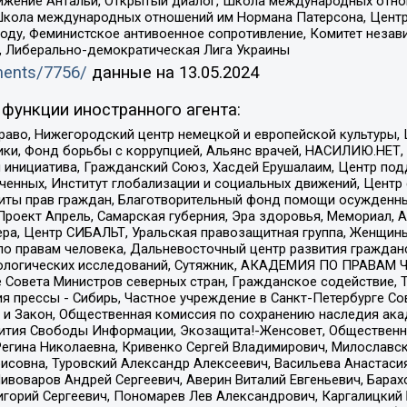
ое движение Антальи, Открытый диалог, Школа международных отн
Школа международных отношений им Нормана Патерсона, Центр
ду, Феминистское антивоенное сопротивление, Комитет независ
а, Либерально-демократическая Лига Украины
uments/7756/
данные на
13.05.2024
функции иностранного агента:
раво, Нижегородский центр немецкой и европейской культуры,
тики, Фонд борьбы с коррупцией, Альянс врачей, НАСИЛИЮ.НЕТ,
я инициатива, Гражданский Союз, Хасдей Ерушалаим, Центр по
юченных, Институт глобализации и социальных движений, Цент
ты прав граждан, Благотворительный фонд помощи осужденным
а, Проект Апрель, Самарская губерния, Эра здоровья, Мемориал
ера, Центр СИБАЛЬТ, Уральская правозащитная группа, Женщины
по правам человека, Дальневосточный центр развития гражданс
ологических исследований, Сутяжник, АКАДЕМИЯ ПО ПРАВАМ Ч
е Совета Министров северных стран, Гражданское содействие,
я прессы - Сибирь, Частное учреждение в Санкт-Петербурге С
 и Закон, Общественная комиссия по сохранению наследия ак
звития Свободы Информации, Экозащита!-Женсовет, Общественн
Регина Николаевна, Кривенко Сергей Владимирович, Милославс
совна, Туровский Александр Алексеевич, Васильева Анастасия
Пивоваров Андрей Сергеевич, Аверин Виталий Евгеньевич, Бара
горий Сергеевич, Пономарев Лев Александрович, Каргалицкий 