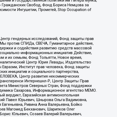
ошений и государственной политики им Питера Мунка,
 Гражданских Свобод, Фонд Бориса Немцова за
имости Ингушетии, Прометей, Stop Occupation of
 Центр гендерных исследований, Фонд защиты прав
 Мы против СПИДа, СВЕЧА, Гуманитарное действие,
ддержки и содействия развитию средств массовой
р социально-информационных инициатив Действие,
 и их семьям, Фонд Тольятти, Новое время,
, Аналитический Центр Юрия Левады, Издательство
 Евразии, Институт прав человека, Фонд защиты
ких инициатив и социального партнерства,
ЕЛОВЕКА, Центр развития некоммерческих
 Трансперенси Интернешнл-Р, Центр Защиты Прав
овета Министров Северных Стран, Фонд поддержки
адемика Сахарова, Информационное агентство МЕМО.
ый вердикт, Евразийская антимонопольная
кий Павел Юрьевич, Шнырова Ольга Вадимовна,
 Евгеньевна, Ривина Анна Валерьевна, Бойко
хоев Магомед Бекханович, Шарипков Олег
Борис Юльевич, Созаев Валерий Валерьевич,