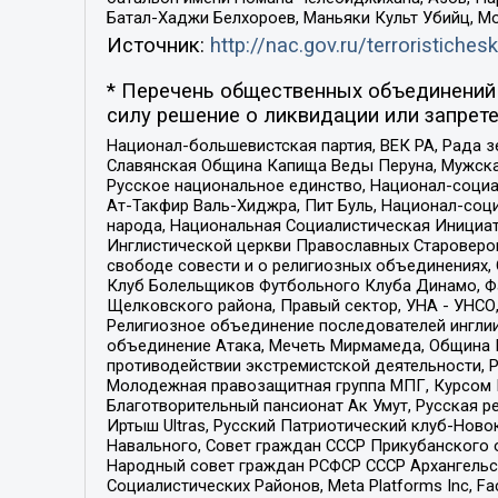
Батал-Хаджи Белхороев, Маньяки Культ Убийц, М
Источник:
http://nac.gov.ru/terroristichesk
* Перечень общественных объединений 
силу решение о ликвидации или запрете
Национал-большевистская партия, ВЕК РА, Рада 
Славянская Община Капища Веды Перуна, Мужская
Русское национальное единство, Национал-социа
Ат-Такфир Валь-Хиджра, Пит Буль, Национал-соц
народа, Национальная Социалистическая Инициат
Инглистической церкви Православных Староверов
свободе совести и о религиозных объединениях,
Клуб Болельщиков Футбольного Клуба Динамо, Фа
Щелковского района, Правый сектор, УНА - УНСО, У
Религиозное объединение последователей инглии
объединение Атака, Мечеть Мирмамеда, Община К
противодействии экстремистской деятельности, 
Молодежная правозащитная группа МПГ, Курсом П
Благотворительный пансионат Ак Умут, Русская ре
Иртыш Ultras, Русский Патриотический клуб-Нов
Навального, Совет граждан СССР Прикубанского 
Народный совет граждан РСФСР СССР Архангельск
Социалистических Районов, Meta Platforms Inc, 