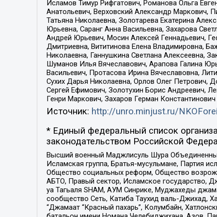
Исламов Тимур Рифгатович, Романова Ольга Евге
Анатольевич, Верховский Александр Маркович, П
Татьяна Николаевна, Золотарева Екатерина Алек
Юрьевна, Саранг Анна Васильевна, Захарова Свет
Андрей Юрьевич, Мосин Алексей Геннадьевич, Ге
Дмитриевна, Вититинова Елена Владимировна, Ба
Николаевна, Ганнушкина Светлана Алексеевна, За
Шуманов Илья Вячеславович, Арапова Галина Юрь
Васильевич, Протасова Ирина Вячеславовна, Лит
Сухих Дарья Николаевна, Орлов Олег Петрович, 
Сергей Ефимович, Золотухин Борис Андреевич, Л
Генри Маркович, Захаров Герман Константинович
Источник:
http://unro.minjust.ru/NKOFore
* Единый федеральный список организа
законодательством Российской Федера
Высший военный Маджлисуль Шура Объединенных с
Исламская группа, Братья-мусульмане, Партия ис
Общество социальных реформ, Общество возрожд
АБТО, Правый сектор, Исламское государство, Д
уа Тагьаля SHAM, АУМ Синрике, Муджахеды джама
сообщество Сеть, Катиба Таухид валь-Джихад, Хай
“Джамаат “Красный пахарь”, Колумбайн, Хатлонск
батальон имени Номана Челебиджихана, Азов, Па