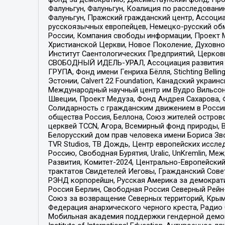
Фалуньгун, Фалуньгун, Коалиция по расследован
Фалуньгун, Пражский гражданский центр, Ассоци
русскоязычных европейцев, Немецко-русский об
России, Компания свободы информации, Проект М
Христианской Церкви, Новое Поколение, Духовн
Институт Саентологических Предприятий, Церков
СВОБОДНЫЙ ИДЕЛЬ-УРАЛ, Ассоциация развития ж
ГРУПА, Фонд имени Генриха Бёлля, Stichting Bellin
Эстонии, Calvert 22 Foundation, Канадский укра
Международный научный центр им Вудро Вильсона
Швеции, Проект Медуза, Фонд Андрея Сахарова, Ф
Солидарность с гражданским движением в России 
общества Россия, Беллона, Союз жителей острово
церквей TCCN, Агора, Всемирный фонд природы, B
Белорусский дом прав человека имени Бориса Зво
TVR Studios, ТВ Дождь, Центр европейских иссл
Россию, Свободная Бурятия, Uralic, UnKremlin, 
Развития, Комитет-2024, Центрально-Европейски
трактатов Свидетелей Иеговы, Гражданский Совет
РЭНД корпорейшн, Русская Америка за демократи
Россия Берлин, Свободная Россия Северный Рейн-В
Союз за возвращение Северных территорий, Крымско
Федерация анархического черного креста, Радио
Мобильная академия поддержки гендерной демократи