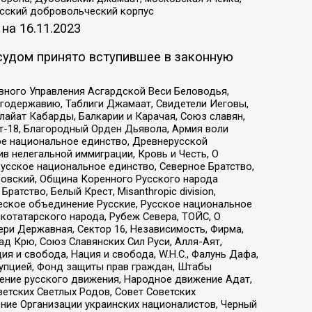
усский добровольческий корпус
 на
16.11.2023
судом принято вступившее в законную
вного Управления Асгардской Веси Беловодья,
годержавию, Таблиги Джамаат, Свидетели Иеговы,
айат Кабарды, Балкарии и Карачая, Союз славян,
т-18, Благородный Орден Дьявола, Армия воли
ое национальное единство, Древнерусской
 нелегальной иммиграции, Кровь и Честь, О
усское национальное единство, Северное Братство,
ровский, Община Коренного Русского народа
атство, Белый Крест, Misanthropic division,
еское объединение Русские, Русское национальное
котатарского народа, Рубеж Севера, ТОЙС, О
ри Державная, Сектор 16, Независимость, Фирма,
д Крю, Союз Славянских Сил Руси, Алля-Аят,
я и свобода, Нация и свобода, W.H.С., Фалунь Дафа,
рупцией, Фонд защиты прав граждан, Штабы
ение русского движения, Народное движение Адат,
етских Светлых Родов, Совет Советских
ение Организации украинских националистов, Черный