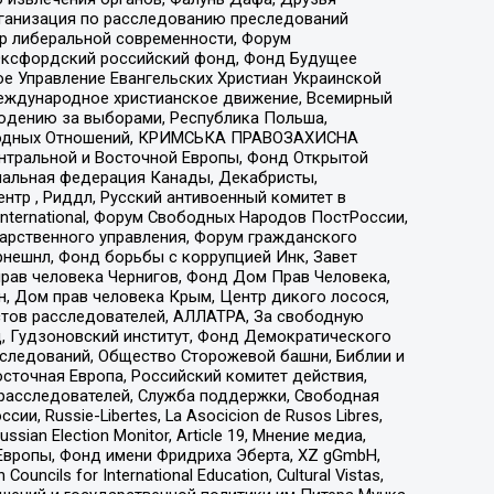
рганизация по расследованию преследований
тр либеральной современности, Форум
 Оксфордский российский фонд, Фонд Будущее
е Управление Евангельских Христиан Украинской
еждународное христианское движение, Всемирный
людению за выборами, Республика Польша,
народных Отношений, КРИМСЬКА ПРАВОЗАХИСНА
ы Центральной и Восточной Европы, Фонд Открытой
иональная федерация Канады, Декабристы,
тр , Риддл, Русский антивоенный комитет в
nternational, Форум Свободных Народов ПостРоссии,
дарственного управления, Форум гражданского
рнешнл, Фонд борьбы с коррупцией Инк, Завет
прав человека Чернигов, Фонд Дом Прав Человека,
н, Дом прав человека Крым, Центр дикого лосося,
стов расследователей, АЛЛАТРА, За свободную
д, Гудзоновский институт, Фонд Демократического
сследований, Общество Сторожевой башни, Библии и
сточная Европа, Российский комитет действия,
-расследователей, Служба поддержки, Свободная
 Russie-Libertes, La Asocicion de Rusos Libres,
an Election Monitor, Article 19, Мнение медиа,
Европы, Фонд имени Фридриха Эберта, XZ gGmbH,
ls for International Education, Cultural Vistas,