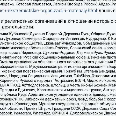
олодёжь Которая Улыбается, Легион Свобода России, Айдар, Р
ie-i-ekstremistskie-organizacii-i-materialy.html
данные
и религиозных организаций в отношении которых 
 деятельности:
земли Кубанской Духовно Родовой Державы Русь, Община Духо
 Духовная Семинария Староверов-Инглингов, Нурджулар, К Бо
листическое общество, Джамаат мувахидов, Объединенный Вил
иалистическая рабочая партия России, Славянский союз, Форма
ива города Череповца, Духовно-Родовая Держава Русь, Русск
-Инглингов, Русский общенациональный союз, Движение против
 Омская организация общественного политического движения Р
йзрахманисты, Мусульманская религиозная организация п. Бо
краинская повстанческая армия, Тризуб им. Степана Бандеры, Бр
зма, Народная Социальная Инициатива, TulaSkins, Этнополитич
оренного Русского народа г. Астрахани, ВОЛЯ, Меджлис крымс
РЕВТАТПОД, Артподготовка, Штольц, В честь иконы Божией Мате
равды и Единения, Каракольская инициативная группа, Автогра
спублика Русь, Арестантское уголовное единство, Башкорт, Наци
окузнецк/РПК, Сибирский державный союз, Фонд борьбы с кор
округа г. Краснодара, Мужское государство, Народное объедин
ой области, Проект Штурм, Граждане СССР, Держава Союз Сов
Facebook, Instagram, WhatsApp, СИЧ-С14, Добровольческое Движ