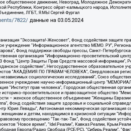
ское общественное движение, Невоград, Молодежное Демократ
ой Республики, Конгресс ойрат-калмыцкого народа, Исполнит
бъединение, ЛГБТ, Я.МЫ Сергей Фургал
uments/7822/
данные на
03.05.2024
Общество с ограниченной ответственностью "Радио Свободная Европа/Радио Свобода", Чешское информационное агентство "MEDIUM-ORIENT", Красноярская региональная общественная организация "Мы против СПИДа", Камалягин Денис Николаевич, Маркелов Сергей Евгеньевич, Пономарев Лев Александрович, Савицкая Людмила Алексеевна, Автономная некоммерческая организация "Центр по работе с проблемой насилия "НАСИЛИЮ.НЕТ", Межрегиональный профессиональный союз работников здравоохранения "Альянс врачей", Юридическое лицо, зарегистрированное в Латвийской Республике, SIA "Medusa Project" (регистрационный номер 40103797863, дата регистрации 10.06.2014), Некоммерческая организация "Фонд по борьбе с коррупцией", Автономная некоммерческая организация "Институт права и публичной политики", Баданин Роман Сергеевич, Гликин Максим Александрович, Железнова Мария Михайловна, Лукьянова Юлия Сергеевна, Маетная Елизавета Витальевна, Маняхин Петр Борисович, Чуракова Ольга Владимировна, Ярош Юлия Петровна, Юридическое лицо "The Insider SIA", зарегистрированное в Риге, Латвийская Республика (дата регистрации 26.06.2015), являющееся администратором доменного имени интернет-издания "The Insider SIA", https://theins.ru, Постернак Алексей Евгеньевич, Рубин Михаил Аркадьевич, Анин Роман Александрович, Юридическое лицо Istories fonds, зарегистрированное в Латвийской Республике (регистрационный номер 50008295751, дата регистрации 24.02.2020), Великовский Дмитрий Александрович, Долинина Ирина Николаевна, Мароховская Алеся Алексеевна, Шлейнов Роман Юрьевич, Шмагун Олеся Валентиновна, Общество с ограниченной ответственностью "Альтаир 2021", Общество с ограниченной ответственностью "Вега 2021", Общество с ограниченной ответственностью "Главный редактор 2021", Общество с ограниченной ответственностью "Ромашки монолит", Важенков Артем Валерьевич, Ивановская областная общественная организация "Центр гендерных исследований", Гурман Юрий Альбертович, Медиапроект "ОВД-Инфо", Егоров Владимир Владимирович, Жилинский Владимир Александрович, Общество с ограниченной ответственностью "ЗП", Иванова София Юрьевна, Карезина Инна Павловна, Кильтау Екатерина Викторовна, Петров Алексей Викторович, Пискунов Сергей Евгеньевич, Смирнов Сергей Сергеевич, Тихонов Михаил Сергеевич, Общество с ограниченной ответственностью "ЖУРНАЛИСТ-ИНОСТРАННЫЙ АГЕНТ", Арапова Галина Юрьевна, Вольтская Татьяна Анатольевна, Американская компания "Mason G.E.S. Anonymous Foundation" (США), являющаяся владельцем интернет-издания https://mnews.world/, Компания "Stichting Bellingcat", зарегистрированная в Нидерландах (дата регистрации 11.07.2018), Захаров Андрей Вячеславович, Клепиковская Екатерина Дмитриевна, Общество с ограниченной ответственностью "МЕМО", Перл Роман Александрович, Симонов Евгений Алексеевич, Соловьева Елена Анатольевна, Сотников Даниил Владимирович, Сурначева Елизавета Дмитриевна, Автономная некоммерческая организация по защите прав человека и информированию населения "Якутия – Наше Мнение", Общество с ограниченной ответственностью "Москоу диджитал медиа", с 26.01.2023 Общество с ограниченной ответственностью "Чайка Белые сады", Ветошкина Валерия Валерьевна, Заговора Максим Александрович, Межрегиональное общественное движение "Российская ЛГБТ - сеть", Оленичев Максим Владимирович, Павлов Иван Юрьевич, Скворцова Елена Сергеевна, Общество с ограниченной ответственностью "Как бы инагент", Кочетков Игорь Викторович, Общество с ограниченной ответственностью "Честные выборы", Еланчик Олег Александрович, Общество с ограниченной ответственностью "Нобелевский призыв", Гималова Регина Эмилевна, Григорьев Андрей Валерьевич, Григорьева Алина Александровна, Ассоциация по содействию защите прав призывников, альтернативнослужащих и военнослужащих "Правозащитная группа "Гражданин.Армия.Право", Хисамова Регина Фаритовна, Автономная некоммерческая организация по реализа