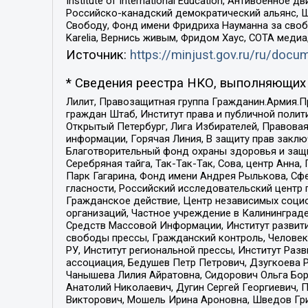
Institute of International Education, Антивоенн
Российско-канадский демократический альянс, 
Свободу, Фонд имени Фридриха Науманна за свобо
Karelia, Вернись живым, Фридом Хаус, СОТА меди
Источник:
https://minjust.gov.ru/ru/doc
* Сведения реестра НКО, выполняющих 
Лилит, Правозащитная группа Гражданин.Армия.П
граждан Штаб, Институт права и публичной поли
Открытый Петербург, Лига Избирателей, Правова
информации, Горячая Линия, В защиту прав закл
Благотворительный фонд охраны здоровья и защи
Серебряная тайга, Так-Так-Так, Сова, центр Анн
Парк Гагарина, Фонд имени Андрея Рылькова, Сф
гласности, Российский исследовательский центр 
Гражданское действие, Центр независимых соци
организаций, Частное учреждение в Калининград
Средств Массовой Информации, Институт развити
свободы прессы, Гражданский контроль, Человек
РУ, Институт региональной прессы, Институт Ра
ассоциация, Бедушев Петр Петрович, Дзугкоева 
Чанышева Лилия Айратовна, Сидорович Ольга Бори
Анатолий Николаевич, Дугин Сергей Георгиевич, 
Викторович, Мошель Ирина Ароновна, Шведов Гри