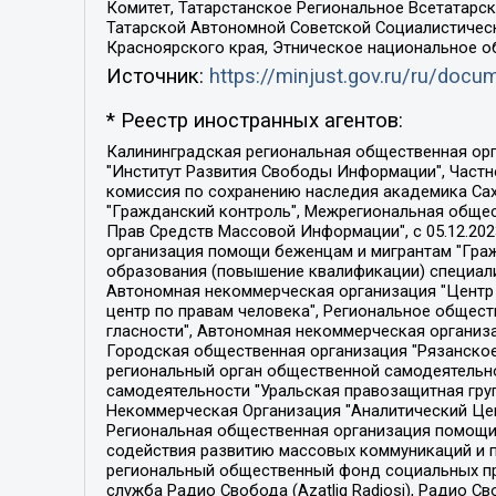
Комитет, Татарстанское Региональное Всетатар
Татарской Автономной Советской Социалистическ
Красноярского края, Этническое национальное о
Источник:
https://minjust.gov.ru/ru/doc
* Реестр иностранных агентов:
Калининградская региональная общественная организация "Экозащита!-Женсовет", Фонд содействия защите прав и свобод граждан "Общественный вердикт", Фонд "Институт Развития Свободы Информации", Частное учреждение "Информационное агентство МЕМО. РУ", Региональная общественная организация "Общественная комиссия по сохранению наследия академика Сахарова", Фонд поддержки свободы прессы, Санкт-Петербургская общественная правозащитная организация "Гражданский контроль", Межрегиональная общественная организация "Информационно-просветительский центр "Мемориал", Региональный Фонд "Центр Защиты Прав Средств Массовой Информации", с 05.12.2023 Фонд "Центр Защиты Прав Средств массовой информации", Региональная общественная благотворительная организация помощи беженцам и мигрантам "Гражданское содействие", Негосударственное образовательное учреждение дополнительного профессионального образования (повышение квалификации) специалистов "АКАДЕМИЯ ПО ПРАВАМ ЧЕЛОВЕКА", Свердловская региональная общественная организация "Сутяжник", Автономная некоммерческая организация "Центр независимых социологических исследований", Союз общественных объединений "Российский исследовательский центр по правам человека", Региональное общественное учреждение научно-информационный центр "МЕМОРИАЛ", Некоммерческая организация "Фонд защиты гласности", Автономная некоммерческая организация "Институт прав человека", Городская общественная организация "Екатеринбургское общество "МЕМОРИАЛ", Городская общественная организация "Рязанское историко-просветительское и правозащитное общество "Мемориал" (Рязанский Мемориал), Челябинский региональный орган общественной самодеятельности – женское общественное объединение "Женщины Евразии", Челябинский региональный орган общественной самодеятельности "Уральская правозащитная группа", Фонд содействия защите здоровья и социальной справедливости имени Андрея Рылькова, Автономная Некоммерческая Организация "Аналитический Центр Юрия Левады", Автономная некоммерческая организация социальной поддержки населения "Проект Апрель", Региональная общественная организация помощи женщинам и детям, находящимся в кризисной ситуации "Информационно-методический центр "Анна", Фонд содействия развитию массовых коммуникаций и правовому просвещению "Так-так-Так", Фонд содействия устойчивому развитию "Серебряная тайга", Свердловский региональный общественный фонд социальных проектов "Новое время", "Idel.Реалии", Кавказ.Реалии, Крым.Реалии, Телеканал Настоящее Время, Татаро-башкирская служба Радио Свобода (Azatliq Radiosi), Радио Свободная Европа/Радио Свобода (PCE/PC), "Сибирь.Реалии", "Фактограф", Благотворительный фонд помощи осужденным и их семьям, Автономная некоммерческая организация "Институт глобализации и социальных движений", Фонд "В защиту прав заключенных", Частное учреждение "Центр поддержки и содействия развитию средств массовой информации", Пензенский региональный общественный благотворительный фонд "Гражданский союз", "Север.Реалии", Некоммерческая организация Фонд "Правовая инициатива", 