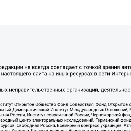
едакции не всегда совпадает с точкой зрения авт
настоящего сайта на иных ресурсах в сети Интерн
ых неправительственных организаций, деятельнос
ститут Открытое Общество Фонд Содействия, Фонд Открытое 
альный Демократический Институт Международных Отношений,
тая Россия, Институт современной России, Черноморский фонд
родный центр электоральных исследований, Германский фонд
рсов, Свободная Россия, Всемирный конгресс украинцев, Атла
ект Хармони, Родники дракона, Врачи против насильственного