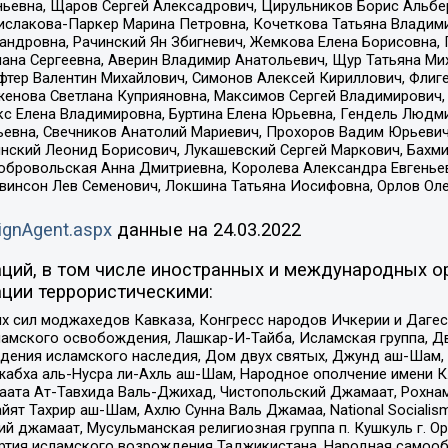
ньевна, Щаров Сергей Алексадрович, Цирульников Борис Альбер
ислакова-Паркер Марина Петровна, Кочеткова Татьяна Владими
сандровна, Рачинский Ян Збигневич, Жемкова Елена Борисовна,
лана Сергеевна, Аверин Владимир Анатольевич, Щур Татьяна М
фтер Валентин Михайлович, Симонов Алексей Кириллович, Флиг
женова Светлана Куприяновна, Максимов Сергей Владимирович, 
кс Елена Владимировна, Буртина Елена Юрьевна, Гендель Людм
евна, Свечников Анатолий Мариевич, Прохоров Вадим Юрьевич
инский Леонид Борисович, Лукашевский Сергей Маркович, Бахм
Добровольская Анна Дмитриевна, Королева Александра Евгенье
евинсон Лев Семенович, Локшина Татьяна Иосифовна, Орлов Ол
ignAgent.aspx
данные на
24.03.2022
ций, в том числе иностранных и международных ор
ции террористическими:
ил моджахедов Кавказа, Конгресс народов Ичкерии и Дагеста
ламского освобождения, Лашкар-И-Тайба, Исламская группа, Дв
ения исламского наследия, Дом двух святых, Джунд аш-Шам, 
жабха аль-Нусра ли-Ахль аш-Шам, Народное ополчение имени К.
ата Ат-Тавхида Валь-Джихад, Чистопольский Джамаат, Рохнам
ят Тахрир аш-Шам, Ахлю Сунна Валь Джамаа, National Socialism
ий джамаат, Мусульманская религиозная группа п. Кушкуль г. 
ртия исламского возрождения Таджикистана, Народная самооб