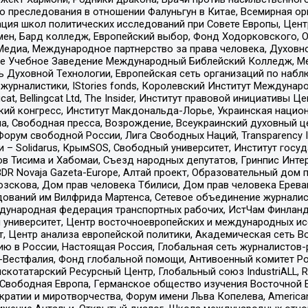
ию преследования в отношении Фалуньгун в Китае, Всемирная о
ация школ политических исследований при Совете Европы, Цен
мен, Бард колледж, Европейский выбор, Фонд Ходорковского,
едиа, Международное партнерство за права человека, Духовно
ое Учебное Заведение Международный Библейский Колледж, М
ь Духовной Технологии, Европейская сеть организаций по наб
урналистики, IStories fonds, Королевский Институт Между
gcat, Bellingcat Ltd, The Insider, Институт правовой инициатив
инский конгресс, Институт Макдональда-Лорье, Украинская нац
, Свободная пресса, Возрождение, Всеукраинский духовный цен
орум свободной России, Лига Свободных Наций, Transparеncy I
– Solidarus, КрымSOS, Свободный университет, Институт госу
в Тисима и Хабомаи, Съезд народных депутатов, Гринпис Инте
DR Novaja Gazeta-Europe, Алтай проект, Образовательный дом 
зскова, Дом прав человека Тбилиси, Дом прав человека Ерева
едований им Вилфрида Мартенса, Сетевое объединение журнали
Международная федерация транспортных рабочих, ИстЧам Финлан
й университет, Центр восточноевропейских и международных и
, Центр анализа европейской политики, Академическая сеть Во
ю в России, Настоящая Россия, Глобальная сеть журналистов
естфалия, Фонд глобальной помощи, Антивоенный комитет России,
татарский Ресурсный Центр, Глобальный союз IndustriALL, Russi
 Свободная Европа, Германское общество изучения Восточной 
и и миротворчества, Форум имени Льва Копелева, American Counci