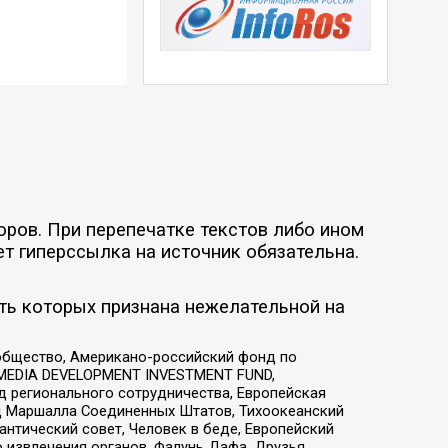
оров. При перепечатке текстов либо ином
ет гиперссылка на источник обязательна.
ть которых признана нежелательной на
общество, Американо-российский фонд по
 MEDIA DEVELOPMENT INVESTMENT FUND,
 регионального сотрудничества, Европейская
 Маршалла Соединенных Штатов, Тихоокеанский
нтический совет, Человек в беде, Европейский
 извлечения органов, Фалунь Дафа, Друзья