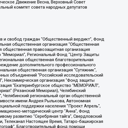
ическое Движение Весна, Верховный Совет
ельный комитет совета народных депутатов
ции социально-правовых программ "Лилит", Дальневосточное общественное движение "Маяк", Санкт-Петербургская ЛГБТ-инициативная группа "Выход", Инициативная группа ЛГБТ+ "Реверс", Алексеев Андрей Викторович, Бекбулатова Таисия Львовна, Беляев Иван Михайлович, Владыкина Елена Сергеевна, Гельман Марат Александрович, Никульшина Вероника Юрьевна, Толоконникова Надежда Андреевна, Шендерович Виктор Анатольевич, Общество с ограниченной ответственностью "Данное сообщение", Общество с ограниченной ответственностью Издательский дом "Новая глава", Айнбиндер Александра Александровна, Московский комьюнити-центр для ЛГБТ+инициатив, Благотворительный фонд развития филантропии, Deutsche Welle (Германия, Kurt-Schumacher-Strasse 3, 53113 Bonn), Борзунова Мария Михайловна, Воробьев Виктор Викторович, Голубева Анна Львовна, Константинова Алла Михайловна, Малкова Ирина Владимировна, Мурадов Мурад Абдулгалимович, Осетинская Елизавета Николаевна, Понасенков Евгений Николаевич, Ганапольский Матвей Юрьевич, Киселев Евгений Алексеевич, Борухович Ирина Григорьевна, Дремин Иван Тимофеевич, Дубровский Дмитрий Викторович, Красноярская региональная общественная организация поддержки и развития альтернативных образовательных технологий и межкультурных коммуникаций "ИНТЕРРА", Маяковская Екатерина Алексеевна, Фейгин Марк Захарович, Филимонов Андрей Викторович, Дзугкоева Регина Николаевна, Доброхотов Роман Александрович, Дудь Юрий Александрович, Елкин Сергей Владимирович, Кругликов Кирилл Игоревич, Сабунаева Мария Леонидовна, Семенов Алексей Владимирович, Шаинян Карен Багратович, Шульман Екатерина Михайловна, Асафьев Артур Валерьевич, Вахштайн Виктор Семенович, Венедиктов Алексей Алексеевич, Лушникова Екатерина Евгеньевна, Волков Леонид Михайлович, Невзоров Александр Глебович, Пархоменко Сергей Борисович, Сироткин Ярослав Николаевич, Кара-Мурза Владимир Владимирович, Баранова Наталья Владимировна, Гозман Леонид Яковлевич, Кагарлицкий Борис Юльевич, Климарев Михаил Валерьевич, Милов Владимир Станиславович, Автономная некоммерческая организация Краснодарский центр современного искусства "Типография", Моргенштерн Алишер Тагирович, Соболь Любовь Эдуардовна, Общество с ограниченной ответственностью "ЛИЗА НОРМ", Каспаров Гарри Кимович, Ходорковский Михаил Борисович, Общество с ограниченной ответственностью "Апрельские тезисы", Данилович Ирина Брониславовна, Кашин Олег Владимирович, Петров Николай Владимирович, Пивоваров Алексей Владимирович, Соколов Михаил Владимирович, Цветкова Юлия Владимировна, Чичваркин Евгений Александрович, Комитет против пыток/Команда против пыток, Общество с ограниченной ответственностью "Первый научный", Общество с ограниченной ответственностью "Вертолет и ко", Белоцерковская Вероника Борисовна, Кац Максим Евгеньевич, Лазарева Татьяна Юрьевна, Шаведдинов Руслан Табризович, Яшин Илья Валерьевич, Общество с ограниченной ответственностью "Иноагент ААВ", Алешковский Дмитрий Петрович, Альбац Евгения Марковна, Быков Дмитрий Львович, Галямина Юлия Евгеньевна, Лойко Сергей Леонидович, Мартынов Кирилл Константинович, Медведев Сергей Александрович, Крашенинников Федор Геннадиевич, Гордеева Катерина Вл