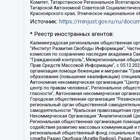
Комитет, Татарстанское Региональное Всетатар
Татарской Автономной Советской Социалистическ
Красноярского края, Этническое национальное о
Источник:
https://minjust.gov.ru/ru/doc
* Реестр иностранных агентов:
Калининградская региональная общественная организация "Экозащита!-Женсовет", Фонд содействия защите прав и свобод граждан "Общественный вердикт", Фонд "Институт Развития Свободы Информации", Частное учреждение "Информационное агентство МЕМО. РУ", Региональная общественная организация "Общественная комиссия по сохранению наследия академика Сахарова", Фонд поддержки свободы прессы, Санкт-Петербургская общественная правозащитная организация "Гражданский контроль", Межрегиональная общественная организация "Информационно-просветительский центр "Мемориал", Региональный Фонд "Центр Защиты Прав Средств Массовой Информации", с 05.12.2023 Фонд "Центр Защиты Прав Средств массовой информации", Региональная общественная благотворительная организация помощи беженцам и мигрантам "Гражданское содействие", Негосударственное образовательное учреждение дополнительного профессионального образования (повышение квалификации) специалистов "АКАДЕМИЯ ПО ПРАВАМ ЧЕЛОВЕКА", Свердловская региональная общественная организация "Сутяжник", Автономная некоммерческая организация "Центр независимых социологических исследований", Союз общественных объединений "Российский исследовательский центр по правам человека", Региональное общественное учреждение научно-информационный центр "МЕМОРИАЛ", Некоммерческая организация "Фонд защиты гласности", Автономная некоммерческая организация "Институт прав человека", Городская общественная организация "Екатеринбургское общество "МЕМОРИАЛ", Городская общественная организация "Рязанское историко-просветительское и правозащитное общество "Мемориал" (Рязанский Мемориал), Челябинский региональный орган общественной самодеятельности – женское общественное объединение "Женщины Евразии", Челябинский региональный орган общественной самодеятельности "Уральская правозащитная группа", Фонд содействия защите здоровья и социальной справедливости имени Андрея Рылькова, Автономная Некоммерческая Организация "Аналитический Центр Юрия Левады", Автономная некоммерческая организация социальной поддержки населения "Проект Апрель", Региональная общественная организация помощи женщинам и детям, находящимся в кризисной ситуации "Информационно-методический центр "Анна", Фонд содействия развитию массовых коммуникаций и правовому просвещению "Так-так-Так", Фонд содействия устойчивому развитию "Серебряная тайга", Свердловский региональный общественный фонд социальных проектов "Новое время", "Idel.Реалии", Кавказ.Реалии, Крым.Реалии, Телеканал Настоящее Время, Татаро-башкирская служба Радио Свобода (Azatliq Radiosi), Радио Свободная Европа/Радио Свобода (PCE/PC), "Сибирь.Реалии", "Фактограф", Благотворительный фонд помощи осужденным и их семьям, Автономная некоммерческая организация "Институт глобализации и социальных движений", Фонд "В защиту прав заключенных", Частное учреждение "Центр поддержки и содействия развитию средств массовой информации", Пензенский региональный общественный благотворительный фонд "Гражданский союз", "Север.Реалии", Некоммерческая организация Фонд "Правовая инициатива", 