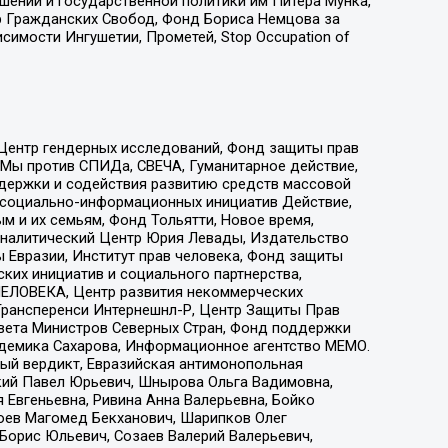
ошений и государственной политики им Питера Мунка,
 Гражданских Свобод, Фонд Бориса Немцова за
имости Ингушетии, Прометей, Stop Occupation of
 Центр гендерных исследований, Фонд защиты прав
 Мы против СПИДа, СВЕЧА, Гуманитарное действие,
ддержки и содействия развитию средств массовой
р социально-информационных инициатив Действие,
 и их семьям, Фонд Тольятти, Новое время,
, Аналитический Центр Юрия Левады, Издательство
 Евразии, Институт прав человека, Фонд защиты
ких инициатив и социального партнерства,
ЕЛОВЕКА, Центр развития некоммерческих
 Трансперенси Интернешнл-Р, Центр Защиты Прав
овета Министров Северных Стран, Фонд поддержки
адемика Сахарова, Информационное агентство МЕМО.
ый вердикт, Евразийская антимонопольная
кий Павел Юрьевич, Шнырова Ольга Вадимовна,
 Евгеньевна, Ривина Анна Валерьевна, Бойко
хоев Магомед Бекханович, Шарипков Олег
Борис Юльевич, Созаев Валерий Валерьевич,