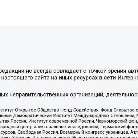
едакции не всегда совпадает с точкой зрения авт
настоящего сайта на иных ресурсах в сети Интерн
ых неправительственных организаций, деятельнос
ститут Открытое Общество Фонд Содействия, Фонд Открытое 
альный Демократический Институт Международных Отношений,
тая Россия, Институт современной России, Черноморский фонд
родный центр электоральных исследований, Германский фонд
рсов, Свободная Россия, Всемирный конгресс украинцев, Атла
ект Хармони, Родники дракона, Врачи против насильственного