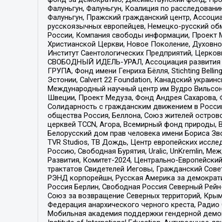
Фалуньгун, Фалуньгун, Коалиция по расследован
Фалуньгун, Пражский гражданский центр, Ассоци
русскоязычных европейцев, Немецко-русский об
России, Компания свободы информации, Проект М
Христианской Церкви, Новое Поколение, Духовн
Институт Саентологических Предприятий, Церков
СВОБОДНЫЙ ИДЕЛЬ-УРАЛ, Ассоциация развития ж
ГРУПА, Фонд имени Генриха Бёлля, Stichting Bellin
Эстонии, Calvert 22 Foundation, Канадский укра
Международный научный центр им Вудро Вильсона
Швеции, Проект Медуза, Фонд Андрея Сахарова, Ф
Солидарность с гражданским движением в России 
общества Россия, Беллона, Союз жителей острово
церквей TCCN, Агора, Всемирный фонд природы, B
Белорусский дом прав человека имени Бориса Зво
TVR Studios, ТВ Дождь, Центр европейских иссл
Россию, Свободная Бурятия, Uralic, UnKremlin, 
Развития, Комитет-2024, Центрально-Европейски
трактатов Свидетелей Иеговы, Гражданский Совет
РЭНД корпорейшн, Русская Америка за демократи
Россия Берлин, Свободная Россия Северный Рейн-В
Союз за возвращение Северных территорий, Крымско
Федерация анархического черного креста, Радио
Мобильная академия поддержки гендерной демократи