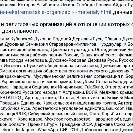
олодёжь Которая Улыбается, Легион Свобода России, Айдар, Р
ie-i-ekstremistskie-organizacii-i-materialy.html
данные
и религиозных организаций в отношении которых 
 деятельности:
земли Кубанской Духовно Родовой Державы Русь, Община Духо
 Духовная Семинария Староверов-Инглингов, Нурджулар, К Бо
листическое общество, Джамаат мувахидов, Объединенный Вил
иалистическая рабочая партия России, Славянский союз, Форма
ива города Череповца, Духовно-Родовая Держава Русь, Русск
-Инглингов, Русский общенациональный союз, Движение против
 Омская организация общественного политического движения Р
йзрахманисты, Мусульманская религиозная организация п. Бо
краинская повстанческая армия, Тризуб им. Степана Бандеры, Бр
зма, Народная Социальная Инициатива, TulaSkins, Этнополитич
оренного Русского народа г. Астрахани, ВОЛЯ, Меджлис крымс
РЕВТАТПОД, Артподготовка, Штольц, В честь иконы Божией Мате
равды и Единения, Каракольская инициативная группа, Автогра
спублика Русь, Арестантское уголовное единство, Башкорт, Наци
окузнецк/РПК, Сибирский державный союз, Фонд борьбы с кор
округа г. Краснодара, Мужское государство, Народное объедин
ой области, Проект Штурм, Граждане СССР, Держава Союз Сов
Facebook, Instagram, WhatsApp, СИЧ-С14, Добровольческое Движ