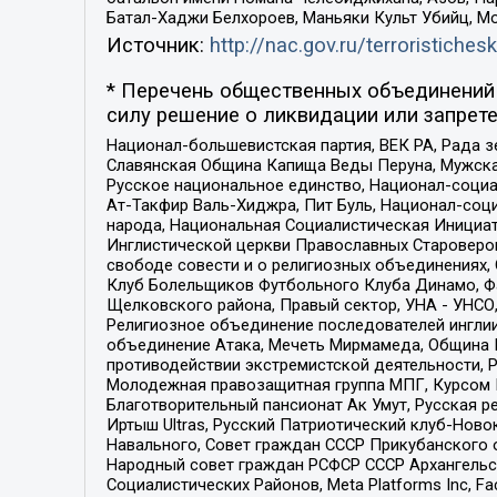
Батал-Хаджи Белхороев, Маньяки Культ Убийц, М
Источник:
http://nac.gov.ru/terroristichesk
* Перечень общественных объединений 
силу решение о ликвидации или запрете
Национал-большевистская партия, ВЕК РА, Рада 
Славянская Община Капища Веды Перуна, Мужская
Русское национальное единство, Национал-социа
Ат-Такфир Валь-Хиджра, Пит Буль, Национал-соц
народа, Национальная Социалистическая Инициат
Инглистической церкви Православных Староверов
свободе совести и о религиозных объединениях,
Клуб Болельщиков Футбольного Клуба Динамо, Фа
Щелковского района, Правый сектор, УНА - УНСО, У
Религиозное объединение последователей инглии
объединение Атака, Мечеть Мирмамеда, Община К
противодействии экстремистской деятельности, 
Молодежная правозащитная группа МПГ, Курсом П
Благотворительный пансионат Ак Умут, Русская ре
Иртыш Ultras, Русский Патриотический клуб-Нов
Навального, Совет граждан СССР Прикубанского 
Народный совет граждан РСФСР СССР Архангельск
Социалистических Районов, Meta Platforms Inc, 