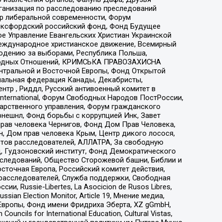
рганизация по расследованию преследований
тр либеральной современности, Форум
 Оксфордский российский фонд, Фонд Будущее
е Управление Евангельских Христиан Украинской
еждународное христианское движение, Всемирный
людению за выборами, Республика Польша,
народных Отношений, КРИМСЬКА ПРАВОЗАХИСНА
ы Центральной и Восточной Европы, Фонд Открытой
иональная федерация Канады, Декабристы,
тр , Риддл, Русский антивоенный комитет в
nternational, Форум Свободных Народов ПостРоссии,
дарственного управления, Форум гражданского
рнешнл, Фонд борьбы с коррупцией Инк, Завет
прав человека Чернигов, Фонд Дом Прав Человека,
н, Дом прав человека Крым, Центр дикого лосося,
стов расследователей, АЛЛАТРА, За свободную
д, Гудзоновский институт, Фонд Демократического
сследований, Общество Сторожевой башни, Библии и
сточная Европа, Российский комитет действия,
-расследователей, Служба поддержки, Свободная
 Russie-Libertes, La Asocicion de Rusos Libres,
an Election Monitor, Article 19, Мнение медиа,
Европы, Фонд имени Фридриха Эберта, XZ gGmbH,
ls for International Education, Cultural Vistas,