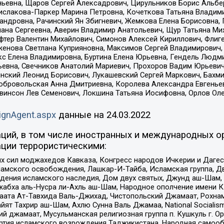
ньевна, Щаров Сергей Алексадрович, Цирульников Борис Альбер
ислакова-Паркер Марина Петровна, Кочеткова Татьяна Владими
сандровна, Рачинский Ян Збигневич, Жемкова Елена Борисовна,
лана Сергеевна, Аверин Владимир Анатольевич, Щур Татьяна М
фтер Валентин Михайлович, Симонов Алексей Кириллович, Флиг
женова Светлана Куприяновна, Максимов Сергей Владимирович, 
кс Елена Владимировна, Буртина Елена Юрьевна, Гендель Людм
евна, Свечников Анатолий Мариевич, Прохоров Вадим Юрьевич
инский Леонид Борисович, Лукашевский Сергей Маркович, Бахм
Добровольская Анна Дмитриевна, Королева Александра Евгенье
евинсон Лев Семенович, Локшина Татьяна Иосифовна, Орлов Ол
ignAgent.aspx
данные на
24.03.2022
ций, в том числе иностранных и международных ор
ции террористическими:
ил моджахедов Кавказа, Конгресс народов Ичкерии и Дагеста
ламского освобождения, Лашкар-И-Тайба, Исламская группа, Дв
ения исламского наследия, Дом двух святых, Джунд аш-Шам, 
жабха аль-Нусра ли-Ахль аш-Шам, Народное ополчение имени К.
ата Ат-Тавхида Валь-Джихад, Чистопольский Джамаат, Рохнам
ят Тахрир аш-Шам, Ахлю Сунна Валь Джамаа, National Socialism
ий джамаат, Мусульманская религиозная группа п. Кушкуль г. 
ртия исламского возрождения Таджикистана, Народная самооб