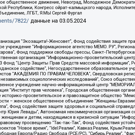
ское общественное движение, Невоград, Молодежное Демократ
ой Республики, Конгресс ойрат-калмыцкого народа, Исполнит
бъединение, ЛГБТ, Я.МЫ Сергей Фургал
uments/7822/
данные на
03.05.2024
Общество с ограниченной ответственностью "Радио Свободная Европа/Радио Свобода", Чешское информационное агентство "MEDIUM-ORIENT", Красноярская региональная общественная организация "Мы против СПИДа", Камалягин Денис Николаевич, Маркелов Сергей Евгеньевич, Пономарев Лев Александрович, Савицкая Людмила Алексеевна, Автономная некоммерческая организация "Центр по работе с проблемой насилия "НАСИЛИЮ.НЕТ", Межрегиональный профессиональный союз работников здравоохранения "Альянс врачей", Юридическое лицо, зарегистрированное в Латвийской Республике, SIA "Medusa Project" (регистрационный номер 40103797863, дата регистрации 10.06.2014), Некоммерческая организация "Фонд по борьбе с коррупцией", Автономная некоммерческая организация "Институт права и публичной политики", Баданин Роман Сергеевич, Гликин Максим Александрович, Железнова Мария Михайловна, Лукьянова Юлия Сергеевна, Маетная Елизавета Витальевна, Маняхин Петр Борисович, Чуракова Ольга Владимировна, Ярош Юлия Петровна, Юридическое лицо "The Insider SIA", зарегистрированное в Риге, Латвийская Республика (дата регистрации 26.06.2015), являющееся администратором доменного имени интернет-издания "The Insider SIA", https://theins.ru, Постернак Алексей Евгеньевич, Рубин Михаил Аркадьевич, Анин Роман Александрович, Юридическое лицо Istories fonds, зарегистрированное в Латвийской Республике (регистрационный номер 50008295751, дата регистрации 24.02.2020), Великовский Дмитрий Александрович, Долинина Ирина Николаевна, Мароховская Алеся Алексеевна, Шлейнов Роман Юрьевич, Шмагун Олеся Валентиновна, Общество с ограниченной ответственностью "Альтаир 2021", Общество с ограниченной ответственностью "Вега 2021", Общество с ограниченной ответственностью "Главный редактор 2021", Общество с ограниченной ответственностью "Ромашки монолит", Важенков Артем Валерьевич, Ивановская областная общественная организация "Центр гендерных исследований", Гурман Юрий Альбертович, Медиапроект "ОВД-Инфо", Егоров Владимир Владимирович, Жилинский Владимир Александрович, Общество с ограниченной ответственностью "ЗП", Иванова София Юрьевна, Карезина Инна Павловна, Кильтау Екатерина Викторовна, Петров Алексей Викторович, Пискунов Сергей Евгеньевич, Смирнов Сергей Сергеевич, Тихонов Михаил Сергеевич, Общество с ограниченной ответственностью "ЖУРНАЛИСТ-ИНОСТРАННЫЙ АГЕНТ", Арапова Галина Юрьевна, Вольтская Татьяна Анатольевна, Американская компания "Mason G.E.S. Anonymous Foundation" (США), являющаяся владельцем интернет-издания https://mnews.world/, Компания "Stichting Bellingcat", зарегистрированная в Нидерландах (дата регистрации 11.07.2018), Захаров Андрей Вячеславович, Клепиковская Екатерина Дмитриевна, Общество с ограниченной ответственностью "МЕМО", Перл Роман Александрович, Симонов Евгений Алексеевич, Соловьева Елена Анатольевна, Сотников Даниил Владимирович, Сурначева Елизавета Дмитриевна, Автономная некоммерческая организация по защите прав человека и информированию населения "Якутия – Наше Мнение", Общество с ограниченной ответственностью "Москоу диджитал медиа", с 26.01.2023 Общество с ограниченной ответственностью "Чайка Белые сады", Ветошкина Валерия Валерьевна, Заговора Максим Александрович, Межрегиональное общественное движение "Российская ЛГБТ - сеть", Оленичев Максим Владимирович, Павлов Иван Юрьевич, Скворцова Елена Сергеевна, Общество с ограниченной ответственностью "Как бы инагент", Кочетков Игорь Викторович, Общество с ограниченной ответственностью "Честные выборы", Еланчик Олег Александрович, Общество с ограниченной ответственностью "Нобелевский призыв", Гималова Регина Эмилевна, Григорьев Андрей Валерьевич, Григорьева Алина Александровна, Ассоциация по содействию защите прав призывников, альтернативнослужащих и военнослужащих "Правозащитная группа "Гражданин.Армия.Право", Хисамова Регина Фаритовна, Автономная некоммерческая организация по реализа