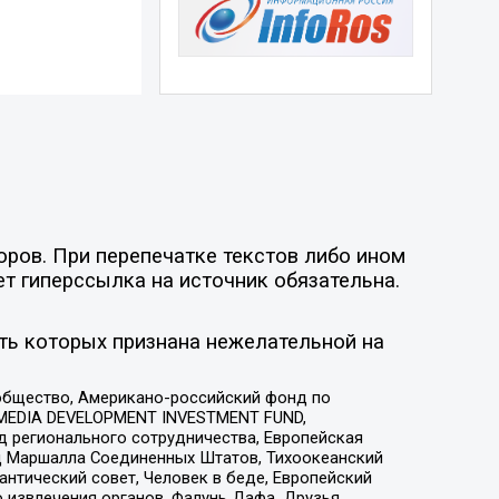
оров. При перепечатке текстов либо ином
ет гиперссылка на источник обязательна.
ть которых признана нежелательной на
общество, Американо-российский фонд по
 MEDIA DEVELOPMENT INVESTMENT FUND,
 регионального сотрудничества, Европейская
 Маршалла Соединенных Штатов, Тихоокеанский
нтический совет, Человек в беде, Европейский
 извлечения органов, Фалунь Дафа, Друзья