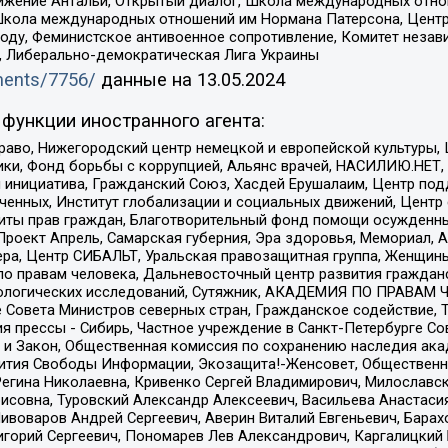
ое движение Антальи, Открытый диалог, Школа международных отн
Школа международных отношений им Нормана Патерсона, Центр
ду, Феминистское антивоенное сопротивление, Комитет независ
а, Либерально-демократическая Лига Украины
uments/7756/
данные на
13.05.2024
функции иностранного агента:
раво, Нижегородский центр немецкой и европейской культуры,
тики, Фонд борьбы с коррупцией, Альянс врачей, НАСИЛИЮ.НЕТ,
я инициатива, Гражданский Союз, Хасдей Ерушалаим, Центр по
юченных, Институт глобализации и социальных движений, Цент
ты прав граждан, Благотворительный фонд помощи осужденным
а, Проект Апрель, Самарская губерния, Эра здоровья, Мемориал
ера, Центр СИБАЛЬТ, Уральская правозащитная группа, Женщины
по правам человека, Дальневосточный центр развития гражданс
ологических исследований, Сутяжник, АКАДЕМИЯ ПО ПРАВАМ Ч
е Совета Министров северных стран, Гражданское содействие,
я прессы - Сибирь, Частное учреждение в Санкт-Петербурге С
 и Закон, Общественная комиссия по сохранению наследия ак
звития Свободы Информации, Экозащита!-Женсовет, Общественн
Регина Николаевна, Кривенко Сергей Владимирович, Милославс
совна, Туровский Александр Алексеевич, Васильева Анастасия
Пивоваров Андрей Сергеевич, Аверин Виталий Евгеньевич, Бара
горий Сергеевич, Пономарев Лев Александрович, Каргалицкий 