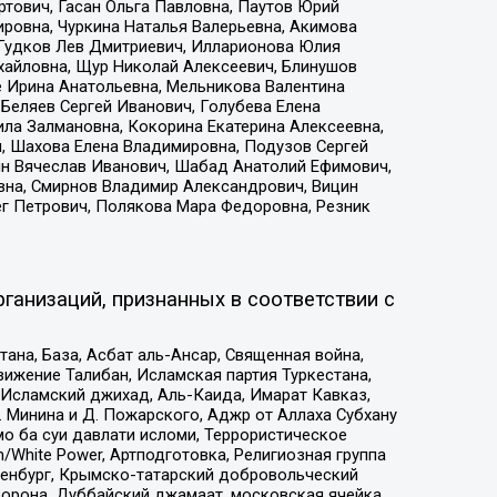
тович, Гасан Ольга Павловна, Паутов Юрий
ровна, Чуркина Наталья Валерьевна, Акимова
 Гудков Лев Дмитриевич, Илларионова Юлия
ихайловна, Щур Николай Алексеевич, Блинушов
е Ирина Анатольевна, Мельникова Валентина
Беляев Сергей Иванович, Голубева Елена
ила Залмановна, Кокорина Екатерина Алексеевна,
, Шахова Елена Владимировна, Подузов Сергей
ин Вячеслав Иванович, Шабад Анатолий Ефимович,
вна, Смирнов Владимир Александрович, Вицин
ег Петрович, Полякова Мара Федоровна, Резник
ганизаций, признанных в соответствии с
на, База, Асбат аль-Ансар, Священная война,
ижение Талибан, Исламская партия Туркестана,
Исламский джихад, Аль-Каида, Имарат Кавказ,
 Минина и Д. Пожарского, Аджр от Аллаха Субхану
о ба суи давлати исломи, Террористическое
/White Power, Артподготовка, Религиозная группа
Оренбург, Крымско-татарский добровольческий
орона, Дуббайский джамаат, московская ячейка,