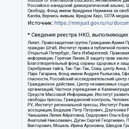
Institute of International Education, Антивоенн
Российско-канадский демократический альянс, 
Свободу, Фонд имени Фридриха Науманна за свобо
Karelia, Вернись живым, Фридом Хаус, СОТА меди
Источник:
https://minjust.gov.ru/ru/doc
* Сведения реестра НКО, выполняющих 
Лилит, Правозащитная группа Гражданин.Армия.П
граждан Штаб, Институт права и публичной поли
Открытый Петербург, Лига Избирателей, Правова
информации, Горячая Линия, В защиту прав закл
Благотворительный фонд охраны здоровья и защи
Серебряная тайга, Так-Так-Так, Сова, центр Анн
Парк Гагарина, Фонд имени Андрея Рылькова, Сф
гласности, Российский исследовательский центр 
Гражданское действие, Центр независимых соци
организаций, Частное учреждение в Калининград
Средств Массовой Информации, Институт развити
свободы прессы, Гражданский контроль, Человек
РУ, Институт региональной прессы, Институт Ра
ассоциация, Бедушев Петр Петрович, Дзугкоева 
Чанышева Лилия Айратовна, Сидорович Ольга Бори
Анатолий Николаевич, Дугин Сергей Георгиевич, 
Викторович, Мошель Ирина Ароновна, Шведов Гри