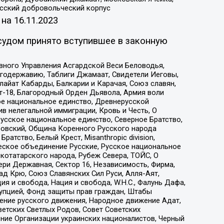
усский добровольческий корпус
 на
16.11.2023
судом принято вступившее в законную
вного Управления Асгардской Веси Беловодья,
годержавию, Таблиги Джамаат, Свидетели Иеговы,
айат Кабарды, Балкарии и Карачая, Союз славян,
т-18, Благородный Орден Дьявола, Армия воли
ое национальное единство, Древнерусской
 нелегальной иммиграции, Кровь и Честь, О
усское национальное единство, Северное Братство,
ровский, Община Коренного Русского народа
атство, Белый Крест, Misanthropic division,
еское объединение Русские, Русское национальное
котатарского народа, Рубеж Севера, ТОЙС, О
ри Державная, Сектор 16, Независимость, Фирма,
д Крю, Союз Славянских Сил Руси, Алля-Аят,
я и свобода, Нация и свобода, W.H.С., Фалунь Дафа,
рупцией, Фонд защиты прав граждан, Штабы
ение русского движения, Народное движение Адат,
етских Светлых Родов, Совет Советских
ение Организации украинских националистов, Черный