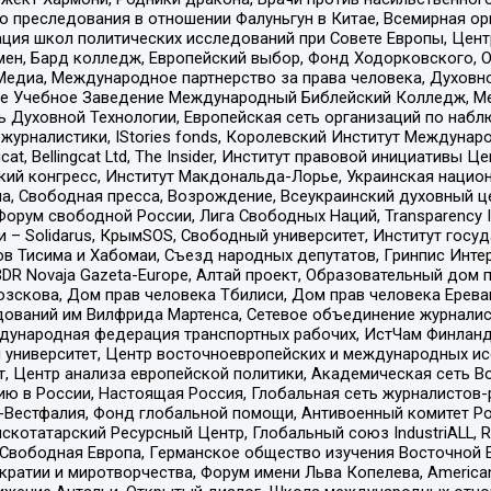
ию преследования в отношении Фалуньгун в Китае, Всемирная о
ация школ политических исследований при Совете Европы, Цен
мен, Бард колледж, Европейский выбор, Фонд Ходорковского,
едиа, Международное партнерство за права человека, Духовно
ое Учебное Заведение Международный Библейский Колледж, М
ь Духовной Технологии, Европейская сеть организаций по наб
урналистики, IStories fonds, Королевский Институт Между
gcat, Bellingcat Ltd, The Insider, Институт правовой инициатив
инский конгресс, Институт Макдональда-Лорье, Украинская нац
, Свободная пресса, Возрождение, Всеукраинский духовный цен
орум свободной России, Лига Свободных Наций, Transparеncy I
– Solidarus, КрымSOS, Свободный университет, Институт госу
в Тисима и Хабомаи, Съезд народных депутатов, Гринпис Инте
DR Novaja Gazeta-Europe, Алтай проект, Образовательный дом 
зскова, Дом прав человека Тбилиси, Дом прав человека Ерева
едований им Вилфрида Мартенса, Сетевое объединение журнали
Международная федерация транспортных рабочих, ИстЧам Финлан
й университет, Центр восточноевропейских и международных и
, Центр анализа европейской политики, Академическая сеть Во
ю в России, Настоящая Россия, Глобальная сеть журналистов
естфалия, Фонд глобальной помощи, Антивоенный комитет России,
татарский Ресурсный Центр, Глобальный союз IndustriALL, Russi
 Свободная Европа, Германское общество изучения Восточной 
и и миротворчества, Форум имени Льва Копелева, American Counci