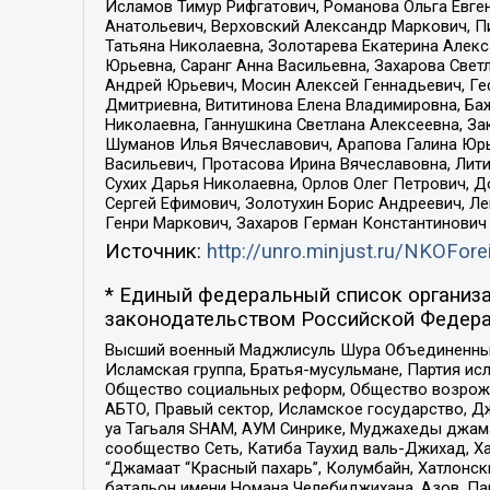
Исламов Тимур Рифгатович, Романова Ольга Евге
Анатольевич, Верховский Александр Маркович, П
Татьяна Николаевна, Золотарева Екатерина Алек
Юрьевна, Саранг Анна Васильевна, Захарова Свет
Андрей Юрьевич, Мосин Алексей Геннадьевич, Ге
Дмитриевна, Вититинова Елена Владимировна, Ба
Николаевна, Ганнушкина Светлана Алексеевна, За
Шуманов Илья Вячеславович, Арапова Галина Юрь
Васильевич, Протасова Ирина Вячеславовна, Лит
Сухих Дарья Николаевна, Орлов Олег Петрович, 
Сергей Ефимович, Золотухин Борис Андреевич, Л
Генри Маркович, Захаров Герман Константинович
Источник:
http://unro.minjust.ru/NKOFore
* Единый федеральный список организа
законодательством Российской Федера
Высший военный Маджлисуль Шура Объединенных с
Исламская группа, Братья-мусульмане, Партия ис
Общество социальных реформ, Общество возрожд
АБТО, Правый сектор, Исламское государство, Д
уа Тагьаля SHAM, АУМ Синрике, Муджахеды джама
сообщество Сеть, Катиба Таухид валь-Джихад, Хай
“Джамаат “Красный пахарь”, Колумбайн, Хатлонск
батальон имени Номана Челебиджихана, Азов, Па