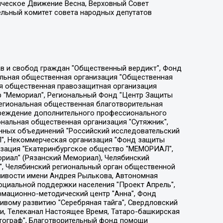
ическое Движение Весна, Верховный Совет
ельный комитет совета народных депутатов
ции социально-правовых программ "Лилит", Дальневосточное общественное движение "Маяк", Санкт-Петербургская ЛГБТ-инициативная группа "Выход", Инициативная группа ЛГБТ+ "Реверс", Алексеев Андрей Викторович, Бекбулатова Таисия Львовна, Беляев Иван Михайлович, Владыкина Елена Сергеевна, Гельман Марат Александрович, Никульшина Вероника Юрьевна, Толоконникова Надежда Андреевна, Шендерович Виктор Анатольевич, Общество с ограниченной ответственностью "Данное сообщение", Общество с ограниченной ответственностью Издательский дом "Новая глава", Айнбиндер Александра Александровна, Московский комьюнити-центр для ЛГБТ+инициатив, Благотворительный фонд развития филантропии, Deutsche Welle (Германия, Kurt-Schumacher-Strasse 3, 53113 Bonn), Борзунова Мария Михайловна, Воробьев Виктор Викторович, Голубева Анна Львовна, Константинова Алла Михайловна, Малкова Ирина Владимировна, Мурадов Мурад Абдулгалимович, Осетинская Елизавета Николаевна, Понасенков Евгений Николаевич, Ганапольский Матвей Юрьевич, Киселев Евгений Алексеевич, Борухович Ирина Григорьевна, Дремин Иван Тимофеевич, Дубровский Дмитрий Викторович, Красноярская региональная общественная организация поддержки и развития альтернативных образовательных технологий и межкультурных коммуникаций "ИНТЕРРА", Маяковская Екатерина Алексеевна, Фейгин Марк Захарович, Филимонов Андрей Викторович, Дзугкоева Регина Николаевна, Доброхотов Роман Александрович, Дудь Юрий Александрович, Елкин Сергей Владимирович, Кругликов Кирилл Игоревич, Сабунаева Мария Леонидовна, Семенов Алексей Владимирович, Шаинян Карен Багратович, Шульман Екатерина Михайловна, Асафьев Артур Валерьевич, Вахштайн Виктор Семенович, Венедиктов Алексей Алексеевич, Лушникова Екатерина Евгеньевна, Волков Леонид Михайлович, Невзоров Александр Глебович, Пархоменко Сергей Борисович, Сироткин Ярослав Николаевич, Кара-Мурза Владимир Владимирович, Баранова Наталья Владимировна, Гозман Леонид Яковлевич, Кагарлицкий Борис Юльевич, Климарев Михаил Валерьевич, Милов Владимир Станиславович, Автономная некоммерческая организация Краснодарский центр современного искусства "Типография", Моргенштерн Алишер Тагирович, Соболь Любовь Эдуардовна, Общество с ограниченной ответственностью "ЛИЗА НОРМ", Каспаров Гарри Кимович, Ходорковский Михаил Борисович, Общество с ограниченной ответственностью "Апрельские тезисы", Данилович Ирина Брониславовна, Кашин Олег Владимирович, Петров Николай Владимирович, Пивоваров Алексей Владимирович, Соколов Михаил Владимирович, Цветкова Юлия Владимировна, Чичваркин Евгений Александрович, Комитет против пыток/Команда против пыток, Общество с ограниченной ответственностью "Первый научный", Общество с ограниченной ответственностью "Вертолет и ко", Белоцерковская Вероника Борисовна, Кац Максим Евгеньевич, Лазарева Татьяна Юрьевна, Шаведдинов Руслан Табризович, Яшин Илья Валерьевич, Общество с ограниченной ответственностью "Иноагент ААВ", Алешковский Дмитрий Петрович, Альбац Евгения Марковна, Быков Дмитрий Львович, Галямина Юлия Евгеньевна, Лойко Сергей Леонидович, Мартынов Кирилл Константинович, Медведев Сергей Александрович, Крашенинников Федор Геннадиевич, Гордеева Катерина Вл