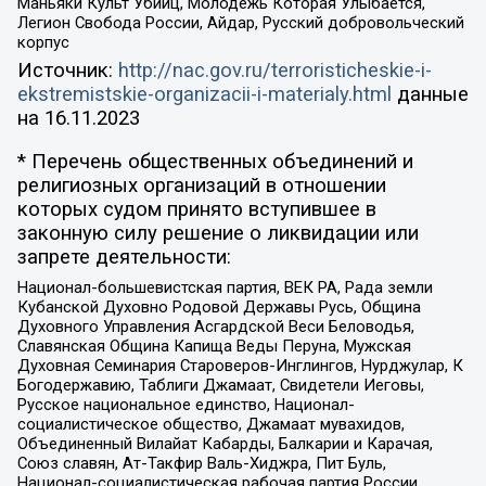
Маньяки Культ Убийц, Молодёжь Которая Улыбается,
Легион Свобода России, Айдар, Русский добровольческий
корпус
Источник:
http://nac.gov.ru/terroristicheskie-i-
ekstremistskie-organizacii-i-materialy.html
данные
на
16.11.2023
* Перечень общественных объединений и
религиозных организаций в отношении
которых судом принято вступившее в
законную силу решение о ликвидации или
запрете деятельности:
Национал-большевистская партия, ВЕК РА, Рада земли
Кубанской Духовно Родовой Державы Русь, Община
Духовного Управления Асгардской Веси Беловодья,
Славянская Община Капища Веды Перуна, Мужская
Духовная Семинария Староверов-Инглингов, Нурджулар, К
Богодержавию, Таблиги Джамаат, Свидетели Иеговы,
Русское национальное единство, Национал-
социалистическое общество, Джамаат мувахидов,
Объединенный Вилайат Кабарды, Балкарии и Карачая,
Союз славян, Ат-Такфир Валь-Хиджра, Пит Буль,
Национал-социалистическая рабочая партия России,