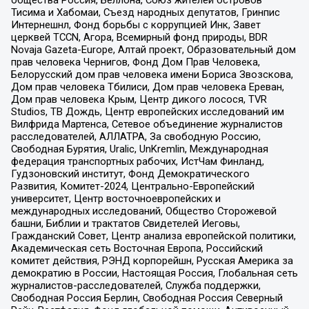
общества Россия, Беллона, Союз жителей островов
Тисима и Хабомаи, Съезд народных депутатов, Гринпис
Интернешнл, Фонд борьбы с коррупцией Инк, Завет
церквей TCCN, Агора, Всемирный фонд природы, BDR
Novaja Gazeta-Europe, Алтай проект, Образовательный дом
прав человека Чернигов, Фонд Дом Прав Человека,
Белорусский дом прав человека имени Бориса Звозскова,
Дом прав человека Тбилиси, Дом прав человека Ереван,
Дом прав человека Крым, Центр дикого лосося, TVR
Studios, ТВ Дождь, Центр европейских исследований им
Вилфрида Мартенса, Сетевое объединение журналистов
расследователей, АЛЛАТРА, За свободную Россию,
Свободная Бурятия, Uralic, UnKremlin, Международная
федерация транспортных рабочих, ИстЧам Финланд,
Гудзоновский институт, Фонд Демократического
Развития, Комитет-2024, Центрально-Европейский
университет, Центр восточноевропейских и
международных исследований, Общество Сторожевой
башни, Библии и трактатов Свидетелей Иеговы,
Гражданский Совет, Центр анализа европейской политики,
Академическая сеть Восточная Европа, Российский
комитет действия, РЭНД корпорейшн, Русская Америка за
демократию в России, Настоящая Россия, Глобальная сеть
журналистов-расследователей, Служба поддержки,
Свободная Россия Берлин, Свободная Россия Северный