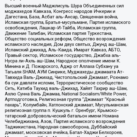
Высший военный Маджлисуль Шура Объединенных сил
моджахедов Кавказа, Конгресс народов Ичкерии и
Дагестана, База, Асбат аль-Ансар, Священная война,
Исламская группа, Братья-мусульмане, Партия исламского
освобождения, Лашкар-И-Тайба, Исламская группа,
Движение Талибан, Исламская партия Туркестана,
Общество социальных реформ, Общество возрождения
исламского наследия, Дом двух святых, Джунд аш-Шам,
Исламский джихад, Аль-Каида, Имарат Кавказ, АБТО,
Правый сектор, Исламское государство, Джабха аль-
Нусра ли-Ахль аш-Шам, Народное ополчение имени К.
Минина и Д. Пожарского, Аджр от Аллаха Субхану уа
Тагьаля SHAM, АУМ Синрике, Муджахеды джамаата Ат-
Тавхида Валь-Джихад, Чистопольский Джамаат, Рохнамо
ба суи давлати исломи, Террористическое сообщество
Сеть, Катиба Таухид валь-Джихад, Хайят Тахрир аш-Шам,
Ахлю Сунна Валь Джамаа, National Socialism/White Power,
Артподготовка, Религиозная группа “Джамаат “Красный
пахарь”, Колумбайн, Хатлонский джамаат, Мусульманская
религиозная группа п. Кушкуль г. Оренбург, Крымско-
татарский добровольческий батальон имени Номана
Челебиджихана, Азов, Партия исламского возрождения
Таджикистана, Народная самооборона, Дуббайский
джамаат, московская ячейка, Батал-Хаджи Белхороев,