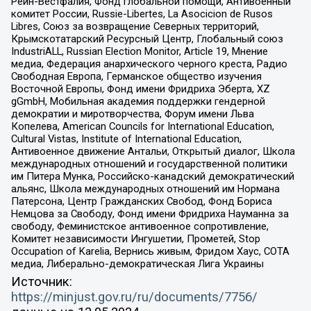
Рейн-Вестфалия, Фонд глобальной помощи, Антивоенный
комитет России, Russie-Libertes, La Asocicion de Rusos
Libres, Союз за возвращение Северных территорий,
Крымскотатарский Ресурсный Центр, Глобальный союз
IndustriALL, Russian Election Monitor, Article 19, Мнение
медиа, Федерация анархического черного креста, Радио
Свободная Европа, Германское общество изучения
Восточной Европы, Фонд имени Фридриха Эберта, XZ
gGmbH, Мобильная академия поддержки гендерной
демократии и миротворчества, Форум имени Льва
Копелева, American Councils for International Education,
Cultural Vistas, Institute of International Education,
Антивоенное движение Антальи, Открытый диалог, Школа
международных отношений и государственной политики
им Питера Мунка, Российско-канадский демократический
альянс, Школа международных отношений им Нормана
Патерсона, Центр Гражданских Свобод, Фонд Бориса
Немцова за Свободу, Фонд имени Фридриха Науманна за
свободу, Феминистское антивоенное сопротивление,
Комитет независимости Ингушетии, Прометей, Stop
Occupation of Karelia, Вернись живым, Фридом Хаус, СОТА
медиа, Либерально-демократическая Лига Украины
Источник:
https://minjust.gov.ru/ru/documents/7756/