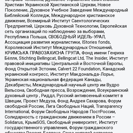
Христиан Украинской Христианской Церкви, Новое
Поколение, Духовное Учебное Заведение Международный
Библейский Колледж, Международное христианское
движение, Всемирный Институт Саентологических
Предприятий, Церковь Духовной Технологии, Европейская
сеть организаций по наблюдению за выборами,
Республика Польша, СВОБОДНЫЙ ИДЕЛЬ-УРАЛ,
Ассоциация развития журналистики, IStories fonds,
Королевский Институт Международных Отношений,
КРИМСЬКА ПРАВОЗАХИСНА ГРУПА, Фонд имени Генриха
Бёлля, Stichting Bellingcat, Bellingcat Ltd, The Insider, Институт
правовой инициативы Центральной и Восточной Европы,
Фонд Открытой Эстонии, Calvert 22 Foundation, Канадский
украинский конгресс, Институт Макдональда-Лорье,
Украинская национальная федерация Канады,
Декабристы, Международный научный центр им Вудро
Вильсона, Свободная пресса, Возрождение, Всеукраинский
духовный центр , Риддл, Русский антивоенный комитет в
Швеции, Проект Медуза, Фонд Андрея Сахарова, Форум
свободной России, Лига Свободных Наций, Transparеncy
International, Форум Свободных Народов ПостРоссии,
Солидарность с гражданским движением в России –
Solidarus, КрымSOS, Свободный университет, Институт
государственного управления, Форум гражданского