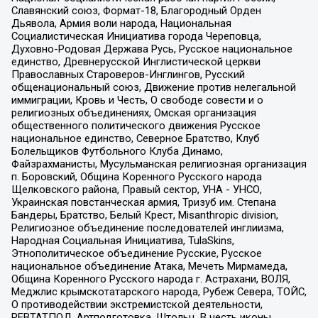
Славянский союз, Формат-18, Благородный Орден
Дьявола, Армия воли народа, Национальная
Социалистическая Инициатива города Череповца,
Духовно-Родовая Держава Русь, Русское национальное
единство, Древнерусской Инглистической церкви
Православных Староверов-Инглингов, Русский
общенациональный союз, Движение против нелегальной
иммиграции, Кровь и Честь, О свободе совести и о
религиозных объединениях, Омская организация
общественного политического движения Русское
национальное единство, Северное Братство, Клуб
Болельщиков Футбольного Клуба Динамо,
Файзрахманисты, Мусульманская религиозная организация
п. Боровский, Община Коренного Русского народа
Щелковского района, Правый сектор, УНА - УНСО,
Украинская повстанческая армия, Тризуб им. Степана
Бандеры, Братство, Белый Крест, Misanthropic division,
Религиозное объединение последователей инглиизма,
Народная Социальная Инициатива, TulaSkins,
Этнополитическое объединение Русские, Русское
национальное объединение Атака, Мечеть Мирмамеда,
Община Коренного Русского народа г. Астрахани, ВОЛЯ,
Меджлис крымскотатарского народа, Рубеж Севера, ТОЙС,
О противодействии экстремистской деятельности,
РЕВТАТПОД, Артподготовка, Штольц, В честь иконы