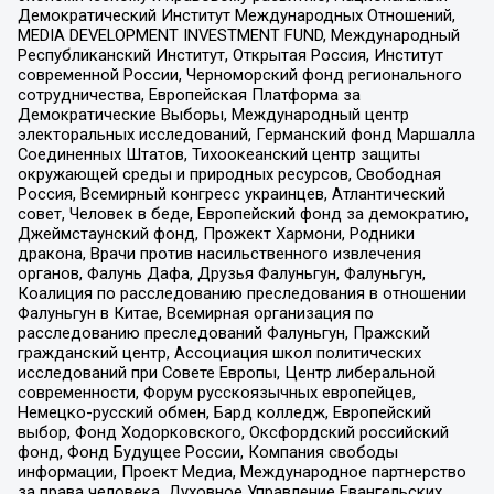
Демократический Институт Международных Отношений,
MEDIA DEVELOPMENT INVESTMENT FUND, Международный
Республиканский Институт, Открытая Россия, Институт
современной России, Черноморский фонд регионального
сотрудничества, Европейская Платформа за
Демократические Выборы, Международный центр
электоральных исследований, Германский фонд Маршалла
Соединенных Штатов, Тихоокеанский центр защиты
окружающей среды и природных ресурсов, Свободная
Россия, Всемирный конгресс украинцев, Атлантический
совет, Человек в беде, Европейский фонд за демократию,
Джеймстаунский фонд, Прожект Хармони, Родники
дракона, Врачи против насильственного извлечения
органов, Фалунь Дафа, Друзья Фалуньгун, Фалуньгун,
Коалиция по расследованию преследования в отношении
Фалуньгун в Китае, Всемирная организация по
расследованию преследований Фалуньгун, Пражский
гражданский центр, Ассоциация школ политических
исследований при Совете Европы, Центр либеральной
современности, Форум русскоязычных европейцев,
Немецко-русский обмен, Бард колледж, Европейский
выбор, Фонд Ходорковского, Оксфордский российский
фонд, Фонд Будущее России, Компания свободы
информации, Проект Медиа, Международное партнерство
за права человека, Духовное Управление Евангельских