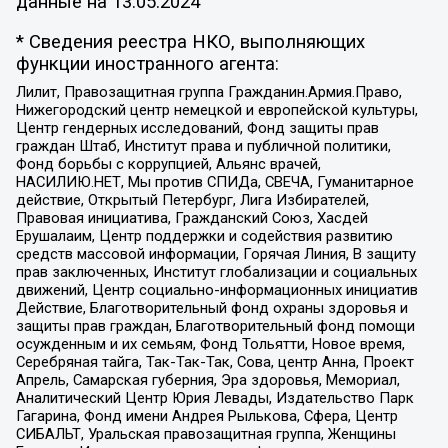
данные на
13.05.2024
* Сведения реестра НКО, выполняющих
функции иностранного агента:
Лилит, Правозащитная группа Гражданин.Армия.Право,
Нижегородский центр немецкой и европейской культуры,
Центр гендерных исследований, Фонд защиты прав
граждан Штаб, Институт права и публичной политики,
Фонд борьбы с коррупцией, Альянс врачей,
НАСИЛИЮ.НЕТ, Мы против СПИДа, СВЕЧА, Гуманитарное
действие, Открытый Петербург, Лига Избирателей,
Правовая инициатива, Гражданский Союз, Хасдей
Ерушалаим, Центр поддержки и содействия развитию
средств массовой информации, Горячая Линия, В защиту
прав заключенных, Институт глобализации и социальных
движений, Центр социально-информационных инициатив
Действие, Благотворительный фонд охраны здоровья и
защиты прав граждан, Благотворительный фонд помощи
осужденным и их семьям, Фонд Тольятти, Новое время,
Серебряная тайга, Так-Так-Так, Сова, центр Анна, Проект
Апрель, Самарская губерния, Эра здоровья, Мемориал,
Аналитический Центр Юрия Левады, Издательство Парк
Гагарина, Фонд имени Андрея Рылькова, Сфера, Центр
СИБАЛЬТ, Уральская правозащитная группа, Женщины