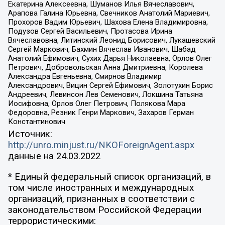
Екатерина Алексеевна, Шуманов Илья Вячеславович,
Арапова Галина Юрьевна, Свечников Анатолий Мариевич,
Прохоров Вадим Юрьевич, Шахова Елена Владимировна,
Подузов Сергей Васильевич, Протасова Ирина
Вячеславовна, Литинский Леонид Борисович, Лукашевский
Сергей Маркович, Бахмин Вячеслав Иванович, Шабад
Анатолий Ефимович, Сухих Дарья Николаевна, Орлов Олег
Петрович, Добровольская Анна Дмитриевна, Королева
Александра Евгеньевна, Смирнов Владимир
Александрович, Вицин Сергей Ефимович, Золотухин Борис
Андреевич, Левинсон Лев Семенович, Локшина Татьяна
Иосифовна, Орлов Олег Петрович, Полякова Мара
Федоровна, Резник Генри Маркович, Захаров Герман
Константинович
Источник:
http://unro.minjust.ru/NKOForeignAgent.aspx
данные на
24.03.2022
* Единый федеральный список организаций, в
том числе иностранных и международных
организаций, признанных в соответствии с
законодательством Российской Федерации
террористическими: