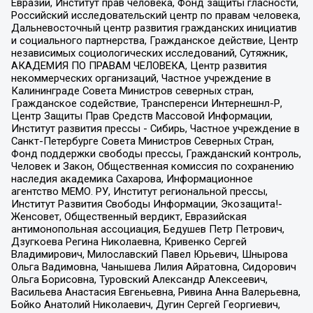
Евразии, Институт прав человека, Фонд защиты гласности,
Российский исследовательский центр по правам человека,
Дальневосточный центр развития гражданских инициатив
и социального партнерства, Гражданское действие, Центр
независимых социологических исследований, Сутяжник,
АКАДЕМИЯ ПО ПРАВАМ ЧЕЛОВЕКА, Центр развития
некоммерческих организаций, Частное учреждение в
Калининграде Совета Министров северных стран,
Гражданское содействие, Трансперенси Интернешнл-Р,
Центр Защиты Прав Средств Массовой Информации,
Институт развития прессы - Сибирь, Частное учреждение в
Санкт-Петербурге Совета Министров Северных Стран,
Фонд поддержки свободы прессы, Гражданский контроль,
Человек и Закон, Общественная комиссия по сохранению
наследия академика Сахарова, Информационное
агентство МЕМО. РУ, Институт региональной прессы,
Институт Развития Свободы Информации, Экозащита!-
Женсовет, Общественный вердикт, Евразийская
антимонопольная ассоциация, Бедушев Петр Петрович,
Дзугкоева Регина Николаевна, Кривенко Сергей
Владимирович, Милославский Павел Юрьевич, Шнырова
Ольга Вадимовна, Чанышева Лилия Айратовна, Сидорович
Ольга Борисовна, Туровский Александр Алексеевич,
Васильева Анастасия Евгеньевна, Ривина Анна Валерьевна,
Бойко Анатолий Николаевич, Дугин Сергей Георгиевич,