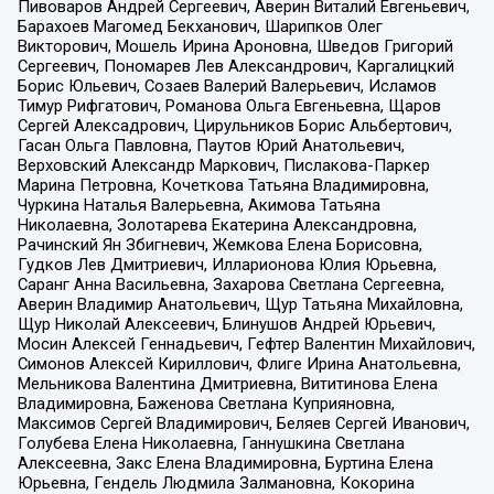
Пивоваров Андрей Сергеевич, Аверин Виталий Евгеньевич,
Барахоев Магомед Бекханович, Шарипков Олег
Викторович, Мошель Ирина Ароновна, Шведов Григорий
Сергеевич, Пономарев Лев Александрович, Каргалицкий
Борис Юльевич, Созаев Валерий Валерьевич, Исламов
Тимур Рифгатович, Романова Ольга Евгеньевна, Щаров
Сергей Алексадрович, Цирульников Борис Альбертович,
Гасан Ольга Павловна, Паутов Юрий Анатольевич,
Верховский Александр Маркович, Пислакова-Паркер
Марина Петровна, Кочеткова Татьяна Владимировна,
Чуркина Наталья Валерьевна, Акимова Татьяна
Николаевна, Золотарева Екатерина Александровна,
Рачинский Ян Збигневич, Жемкова Елена Борисовна,
Гудков Лев Дмитриевич, Илларионова Юлия Юрьевна,
Саранг Анна Васильевна, Захарова Светлана Сергеевна,
Аверин Владимир Анатольевич, Щур Татьяна Михайловна,
Щур Николай Алексеевич, Блинушов Андрей Юрьевич,
Мосин Алексей Геннадьевич, Гефтер Валентин Михайлович,
Симонов Алексей Кириллович, Флиге Ирина Анатольевна,
Мельникова Валентина Дмитриевна, Вититинова Елена
Владимировна, Баженова Светлана Куприяновна,
Максимов Сергей Владимирович, Беляев Сергей Иванович,
Голубева Елена Николаевна, Ганнушкина Светлана
Алексеевна, Закс Елена Владимировна, Буртина Елена
Юрьевна, Гендель Людмила Залмановна, Кокорина