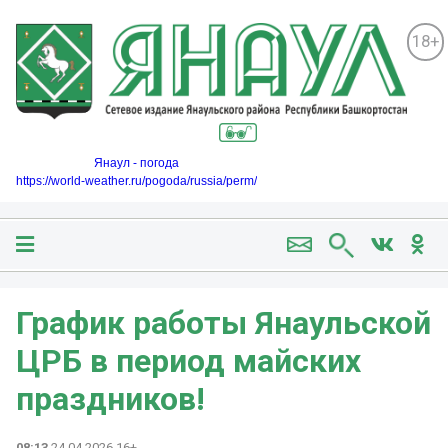
18+
Янаул - погода
https://world-weather.ru/pogoda/russia/perm/
График работы Янаульской
ЦРБ в период майских
праздников!
08:13
24.04.2026 16+