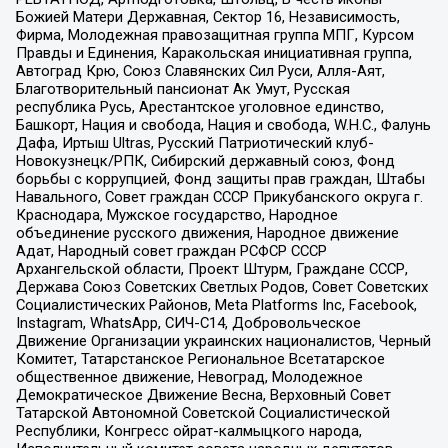
Божией Матери Державная, Сектор 16, Независимость,
Фирма, Молодежная правозащитная группа МПГ, Курсом
Правды и Единения, Каракольская инициативная группа,
Автоград Крю, Союз Славянских Сил Руси, Алля-Аят,
Благотворительный пансионат Ак Умут, Русская
республика Русь, Арестантское уголовное единство,
Башкорт, Нация и свобода, Нация и свобода, W.H.С., Фалунь
Дафа, Иртыш Ultras, Русский Патриотический клуб-
Новокузнецк/РПК, Сибирский державный союз, Фонд
борьбы с коррупцией, Фонд защиты прав граждан, Штабы
Навального, Совет граждан СССР Прикубанского округа г.
Краснодара, Мужское государство, Народное
объединение русского движения, Народное движение
Адат, Народный совет граждан РСФСР СССР
Архангельской области, Проект Штурм, Граждане СССР,
Держава Союз Советских Светлых Родов, Совет Советских
Социалистических Районов, Meta Platforms Inc, Facebook,
Instagram, WhatsApp, СИЧ-С14, Добровольческое
Движение Организации украинских националистов, Черный
Комитет, Татарстанское Региональное Всетатарское
общественное движение, Невоград, Молодежное
Демократическое Движение Весна, Верховный Совет
Татарской Автономной Советской Социалистической
Республики, Конгресс ойрат-калмыцкого народа,