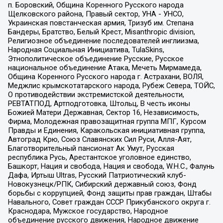
п. Боровский, Община Коренного Русского народа
Щелковского района, Правый сектор, УНА - УНСО,
Украинская повстанческая армия, Тризуб им. Степана
Бандеры, Братство, Белый Крест, Misanthropic division,
Религиозное объединение последователей инглиизма,
Народная Социальная Инициатива, TulaSkins,
Этнополитическое объединение Русские, Русское
национальное объединение Атака, Мечеть Мирмамеда,
Община Коренного Русского народа г. Астрахани, ВОЛЯ,
Меджлис крымскотатарского народа, Рубеж Севера, ТОЙС,
О противодействии экстремистской деятельности,
РЕВТАТПОД, Артподготовка, Штольц, В честь иконы
Божией Матери Державная, Сектор 16, Независимость,
Фирма, Молодежная правозащитная группа МПГ, Курсом
Правды и Единения, Каракольская инициативная группа,
Автоград Крю, Союз Славянских Сил Руси, Алля-Аят,
Благотворительный пансионат Ак Умут, Русская
республика Русь, Арестантское уголовное единство,
Башкорт, Нация и свобода, Нация и свобода, W.H.С., Фалунь
Дафа, Иртыш Ultras, Русский Патриотический клуб-
Новокузнецк/РПК, Сибирский державный союз, Фонд
борьбы с коррупцией, Фонд защиты прав граждан, Штабы
Навального, Совет граждан СССР Прикубанского округа г.
Краснодара, Мужское государство, Народное
объединение русского движения, Народное движение