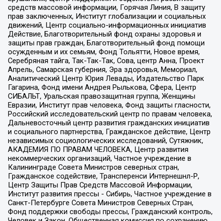
средств массовой информации, Горячая Линия, В защиту
прав заключенных, Институт глобализации и социальных
движений, Центр социально-информационных инициатив
Действие, Благотворительный фонд охраны здоровья и
защиты прав граждан, Благотворительный фонд помощи
осужденным и их семьям, Фонд Тольятти, Новое время,
Серебряная тайга, Так-Так-Так, Сова, центр Анна, Проект
Апрель, Самарская губерния, Эра здоровья, Мемориал,
Аналитический Центр Юрия Левады, Издательство Парк
Гагарина, Фонд имени Андрея Рылькова, Сфера, Центр
СИБАЛЬТ, Уральская правозащитная группа, Женщины
Евразии, Институт прав человека, Фонд защиты гласности,
Российский исследовательский центр по правам человека,
Дальневосточный центр развития гражданских инициатив
и социального партнерства, Гражданское действие, Центр
независимых социологических исследований, Сутяжник,
АКАДЕМИЯ ПО ПРАВАМ ЧЕЛОВЕКА, Центр развития
некоммерческих организаций, Частное учреждение в
Калининграде Совета Министров северных стран,
Гражданское содействие, Трансперенси Интернешнл-Р,
Центр Защиты Прав Средств Массовой Информации,
Институт развития прессы - Сибирь, Частное учреждение в
Санкт-Петербурге Совета Министров Северных Стран,
Фонд поддержки свободы прессы, Гражданский контроль,
Человек и Закон, Общественная комиссия по сохранению