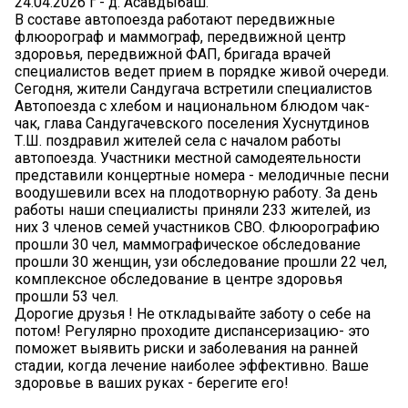
24.04.2026 г - д. Асавдыбаш.
В составе автопоезда работают передвижные
флюорограф и маммограф, передвижной центр
здоровья, передвижной ФАП, бригада врачей
специалистов ведет прием в порядке живой очереди.
Сегодня, жители Сандугача встретили специалистов
Автопоезда с хлебом и национальном блюдом чак-
чак, глава Сандугачевского поселения Хуснутдинов
Т.Ш. поздравил жителей села с началом работы
автопоезда. Участники местной самодеятельности
представили концертные номера - мелодичные песни
воодушевили всех на плодотворную работу. За день
работы наши специалисты приняли 233 жителей, из
них 3 членов семей участников СВО. Флюорографию
прошли 30 чел, маммографическое обследование
прошли 30 женщин, узи обследование прошли 22 чел,
комплексное обследование в центре здоровья
прошли 53 чел.
Дорогие друзья ! Не откладывайте заботу о себе на
потом! Регулярно проходите диспансеризацию- это
поможет выявить риски и заболевания на ранней
стадии, когда лечение наиболее эффективно. Ваше
здоровье в ваших руках - берегите его!