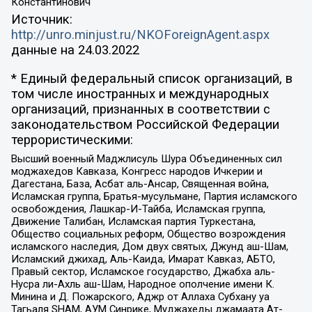
Константинович
Источник:
http://unro.minjust.ru/NKOForeignAgent.aspx
данные на
24.03.2022
* Единый федеральный список организаций, в
том числе иностранных и международных
организаций, признанных в соответствии с
законодательством Российской Федерации
террористическими:
Высший военный Маджлисуль Шура Объединенных сил
моджахедов Кавказа, Конгресс народов Ичкерии и
Дагестана, База, Асбат аль-Ансар, Священная война,
Исламская группа, Братья-мусульмане, Партия исламского
освобождения, Лашкар-И-Тайба, Исламская группа,
Движение Талибан, Исламская партия Туркестана,
Общество социальных реформ, Общество возрождения
исламского наследия, Дом двух святых, Джунд аш-Шам,
Исламский джихад, Аль-Каида, Имарат Кавказ, АБТО,
Правый сектор, Исламское государство, Джабха аль-
Нусра ли-Ахль аш-Шам, Народное ополчение имени К.
Минина и Д. Пожарского, Аджр от Аллаха Субхану уа
Тагьаля SHAM, АУМ Синрике, Муджахеды джамаата Ат-