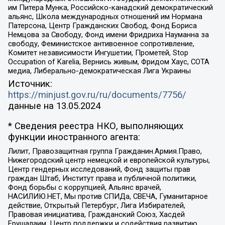
им Питера Мунка, Российско-канадский демократический
альянс, Школа международных отношений им Нормана
Патерсона, Центр Гражданских Свобод, Фонд Бориса
Немцова за Свободу, Фонд имени Фридриха Науманна за
свободу, Феминистское антивоенное сопротивление,
Комитет независимости Ингушетии, Прометей, Stop
Occupation of Karelia, Вернись живым, Фридом Хаус, СОТА
медиа, Либерально-демократическая Лига Украины
Источник:
https://minjust.gov.ru/ru/documents/7756/
данные на
13.05.2024
* Сведения реестра НКО, выполняющих
функции иностранного агента:
Лилит, Правозащитная группа Гражданин.Армия.Право,
Нижегородский центр немецкой и европейской культуры,
Центр гендерных исследований, Фонд защиты прав
граждан Штаб, Институт права и публичной политики,
Фонд борьбы с коррупцией, Альянс врачей,
НАСИЛИЮ.НЕТ, Мы против СПИДа, СВЕЧА, Гуманитарное
действие, Открытый Петербург, Лига Избирателей,
Правовая инициатива, Гражданский Союз, Хасдей
Ерушалаим, Центр поддержки и содействия развитию