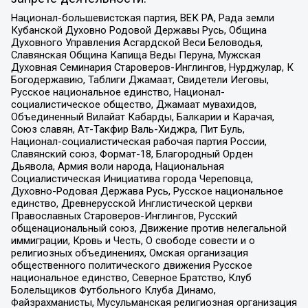
Национал-большевистская партия, ВЕК РА, Рада земли
Кубанской Духовно Родовой Державы Русь, Община
Духовного Управления Асгардской Веси Беловодья,
Славянская Община Капища Веды Перуна, Мужская
Духовная Семинария Староверов-Инглингов, Нурджулар, К
Богодержавию, Таблиги Джамаат, Свидетели Иеговы,
Русское национальное единство, Национал-
социалистическое общество, Джамаат мувахидов,
Объединенный Вилайат Кабарды, Балкарии и Карачая,
Союз славян, Ат-Такфир Валь-Хиджра, Пит Буль,
Национал-социалистическая рабочая партия России,
Славянский союз, Формат-18, Благородный Орден
Дьявола, Армия воли народа, Национальная
Социалистическая Инициатива города Череповца,
Духовно-Родовая Держава Русь, Русское национальное
единство, Древнерусской Инглистической церкви
Православных Староверов-Инглингов, Русский
общенациональный союз, Движение против нелегальной
иммиграции, Кровь и Честь, О свободе совести и о
религиозных объединениях, Омская организация
общественного политического движения Русское
национальное единство, Северное Братство, Клуб
Болельщиков Футбольного Клуба Динамо,
Файзрахманисты, Мусульманская религиозная организация