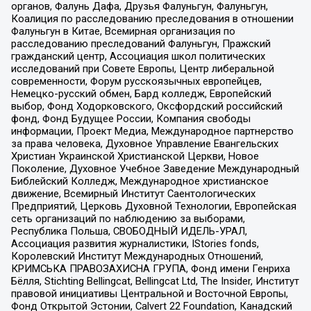
органов, Фалунь Дафа, Друзья Фалуньгун, Фалуньгун,
Коалиция по расследованию преследования в отношении
Фалуньгун в Китае, Всемирная организация по
расследованию преследований Фалуньгун, Пражский
гражданский центр, Ассоциация школ политических
исследований при Совете Европы, Центр либеральной
современности, Форум русскоязычных европейцев,
Немецко-русский обмен, Бард колледж, Европейский
выбор, Фонд Ходорковского, Оксфордский российский
фонд, Фонд Будущее России, Компания свободы
информации, Проект Медиа, Международное партнерство
за права человека, Духовное Управление Евангельских
Христиан Украинской Христианской Церкви, Новое
Поколение, Духовное Учебное Заведение Международный
Библейский Колледж, Международное христианское
движение, Всемирный Институт Саентологических
Предприятий, Церковь Духовной Технологии, Европейская
сеть организаций по наблюдению за выборами,
Республика Польша, СВОБОДНЫЙ ИДЕЛЬ-УРАЛ,
Ассоциация развития журналистики, IStories fonds,
Королевский Институт Международных Отношений,
КРИМСЬКА ПРАВОЗАХИСНА ГРУПА, Фонд имени Генриха
Бёлля, Stichting Bellingcat, Bellingcat Ltd, The Insider, Институт
правовой инициативы Центральной и Восточной Европы,
Фонд Открытой Эстонии, Calvert 22 Foundation, Канадский