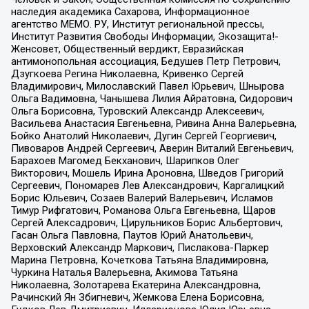
наследия академика Сахарова, Информационное
агентство МЕМО. РУ, Институт региональной прессы,
Институт Развития Свободы Информации, Экозащита!-
Женсовет, Общественный вердикт, Евразийская
антимонопольная ассоциация, Бедушев Петр Петрович,
Дзугкоева Регина Николаевна, Кривенко Сергей
Владимирович, Милославский Павел Юрьевич, Шнырова
Ольга Вадимовна, Чанышева Лилия Айратовна, Сидорович
Ольга Борисовна, Туровский Александр Алексеевич,
Васильева Анастасия Евгеньевна, Ривина Анна Валерьевна,
Бойко Анатолий Николаевич, Дугин Сергей Георгиевич,
Пивоваров Андрей Сергеевич, Аверин Виталий Евгеньевич,
Барахоев Магомед Бекханович, Шарипков Олег
Викторович, Мошель Ирина Ароновна, Шведов Григорий
Сергеевич, Пономарев Лев Александрович, Каргалицкий
Борис Юльевич, Созаев Валерий Валерьевич, Исламов
Тимур Рифгатович, Романова Ольга Евгеньевна, Щаров
Сергей Алексадрович, Цирульников Борис Альбертович,
Гасан Ольга Павловна, Паутов Юрий Анатольевич,
Верховский Александр Маркович, Пислакова-Паркер
Марина Петровна, Кочеткова Татьяна Владимировна,
Чуркина Наталья Валерьевна, Акимова Татьяна
Николаевна, Золотарева Екатерина Александровна,
Рачинский Ян Збигневич, Жемкова Елена Борисовна,