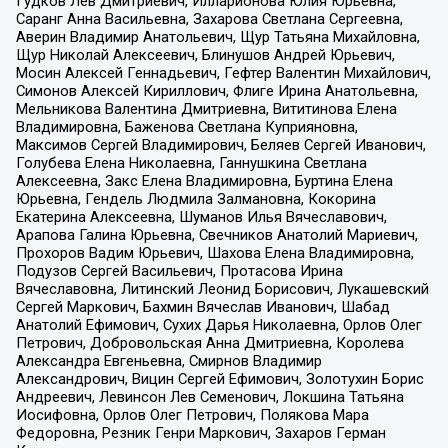
Гудков Лев Дмитриевич, Илларионова Юлия Юрьевна,
Саранг Анна Васильевна, Захарова Светлана Сергеевна,
Аверин Владимир Анатольевич, Щур Татьяна Михайловна,
Щур Николай Алексеевич, Блинушов Андрей Юрьевич,
Мосин Алексей Геннадьевич, Гефтер Валентин Михайлович,
Симонов Алексей Кириллович, Флиге Ирина Анатольевна,
Мельникова Валентина Дмитриевна, Вититинова Елена
Владимировна, Баженова Светлана Куприяновна,
Максимов Сергей Владимирович, Беляев Сергей Иванович,
Голубева Елена Николаевна, Ганнушкина Светлана
Алексеевна, Закс Елена Владимировна, Буртина Елена
Юрьевна, Гендель Людмила Залмановна, Кокорина
Екатерина Алексеевна, Шуманов Илья Вячеславович,
Арапова Галина Юрьевна, Свечников Анатолий Мариевич,
Прохоров Вадим Юрьевич, Шахова Елена Владимировна,
Подузов Сергей Васильевич, Протасова Ирина
Вячеславовна, Литинский Леонид Борисович, Лукашевский
Сергей Маркович, Бахмин Вячеслав Иванович, Шабад
Анатолий Ефимович, Сухих Дарья Николаевна, Орлов Олег
Петрович, Добровольская Анна Дмитриевна, Королева
Александра Евгеньевна, Смирнов Владимир
Александрович, Вицин Сергей Ефимович, Золотухин Борис
Андреевич, Левинсон Лев Семенович, Локшина Татьяна
Иосифовна, Орлов Олег Петрович, Полякова Мара
Федоровна, Резник Генри Маркович, Захаров Герман