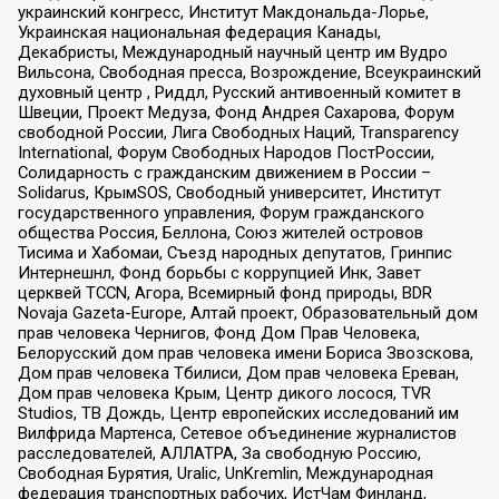
украинский конгресс, Институт Макдональда-Лорье,
Украинская национальная федерация Канады,
Декабристы, Международный научный центр им Вудро
Вильсона, Свободная пресса, Возрождение, Всеукраинский
духовный центр , Риддл, Русский антивоенный комитет в
Швеции, Проект Медуза, Фонд Андрея Сахарова, Форум
свободной России, Лига Свободных Наций, Transparеncy
International, Форум Свободных Народов ПостРоссии,
Солидарность с гражданским движением в России –
Solidarus, КрымSOS, Свободный университет, Институт
государственного управления, Форум гражданского
общества Россия, Беллона, Союз жителей островов
Тисима и Хабомаи, Съезд народных депутатов, Гринпис
Интернешнл, Фонд борьбы с коррупцией Инк, Завет
церквей TCCN, Агора, Всемирный фонд природы, BDR
Novaja Gazeta-Europe, Алтай проект, Образовательный дом
прав человека Чернигов, Фонд Дом Прав Человека,
Белорусский дом прав человека имени Бориса Звозскова,
Дом прав человека Тбилиси, Дом прав человека Ереван,
Дом прав человека Крым, Центр дикого лосося, TVR
Studios, ТВ Дождь, Центр европейских исследований им
Вилфрида Мартенса, Сетевое объединение журналистов
расследователей, АЛЛАТРА, За свободную Россию,
Свободная Бурятия, Uralic, UnKremlin, Международная
федерация транспортных рабочих, ИстЧам Финланд,