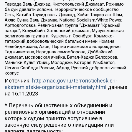
Тавхида Валь-Джихад, Чистопольский Джамаат, Рохнамо
ба суи давлати исломи, Террористическое сообщество
Сеть, Катиба Таухид валь-Джихад, Хайят Тахрир аш-Шам,
Ахлю Сунна Валь Джамаа, National Socialism/White Power,
Артподготовка, Религиозная группа “Джамаат “Красный
пахарь”, Колумбайн, Хатлонский джамаат, Мусульманская
религиозная группа п. Кушкуль г. Оренбург, Крымско-
татарский добровольческий батальон имени Номана
Челебиджихана, Азов, Партия исламского возрождения
Таджикистана, Народная самооборона, Дуббайский
джамаат, московская ячейка, Батал-Хаджи Белхороев,
Маньяки Культ Убийц, Молодёжь Которая Улыбается,
Легион Свобода России, Айдар, Русский добровольческий
корпус
Источник:
http://nac.gov.ru/terroristicheskie-i-
ekstremistskie-organizacii-i-materialy.html
данные
на
16.11.2023
* Перечень общественных объединений и
религиозных организаций в отношении
которых судом принято вступившее в
законную силу решение о ликвидации или
запрете деятельности: