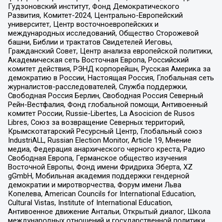
Гудзоновский институт, Фонд Демократического
Развития, Комитет-2024, Центрально-Европейский
университет, Центр восточноевропейских и
международных исследований, Общество Сторожевой
башни, Библии и трактатов Свидетелей Иеговы,
Гражданский Совет, Центр анализа европейской политики,
Академическая сеть Восточная Европа, Российский
комитет действия, РЭНД корпорейшн, Русская Америка за
демократию в России, Настоящая Россия, Глобальная сеть
журналистов-расследователей, Служба поддержки,
Свободная Россия Берлин, Свободная Россия Северный
Рейн-Вестфалия, Фонд глобальной помощи, Антивоенный
комитет России, Russie-Libertes, La Asocicion de Rusos
Libres, Союз за возвращение Северных территорий,
Крымскотатарский Ресурсный Центр, Глобальный союз
IndustriALL, Russian Election Monitor, Article 19, Мнение
медиа, Федерация анархического черного креста, Радио
Свободная Европа, Германское общество изучения
Восточной Европы, Фонд имени Фридриха Эберта, XZ
gGmbH, Мобильная академия поддержки гендерной
демократии и миротворчества, Форум имени Льва
Копелева, American Councils for International Education,
Cultural Vistas, Institute of International Education,
Антивоенное движение Антальи, Открытый диалог, Школа
международных отношений и государственной политики