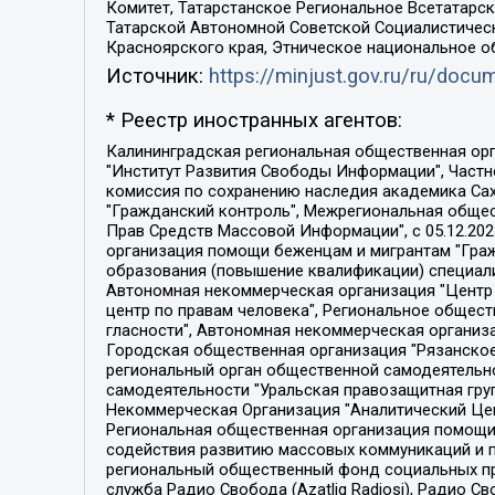
Комитет, Татарстанское Региональное Всетатар
Татарской Автономной Советской Социалистическ
Красноярского края, Этническое национальное о
Источник:
https://minjust.gov.ru/ru/doc
* Реестр иностранных агентов:
Калининградская региональная общественная организация "Экозащита!-Женсовет", Фонд содействия защите прав и свобод граждан "Общественный вердикт", Фонд "Институт Развития Свободы Информации", Частное учреждение "Информационное агентство МЕМО. РУ", Региональная общественная организация "Общественная комиссия по сохранению наследия академика Сахарова", Фонд поддержки свободы прессы, Санкт-Петербургская общественная правозащитная организация "Гражданский контроль", Межрегиональная общественная организация "Информационно-просветительский центр "Мемориал", Региональный Фонд "Центр Защиты Прав Средств Массовой Информации", с 05.12.2023 Фонд "Центр Защиты Прав Средств массовой информации", Региональная общественная благотворительная организация помощи беженцам и мигрантам "Гражданское содействие", Негосударственное образовательное учреждение дополнительного профессионального образования (повышение квалификации) специалистов "АКАДЕМИЯ ПО ПРАВАМ ЧЕЛОВЕКА", Свердловская региональная общественная организация "Сутяжник", Автономная некоммерческая организация "Центр независимых социологических исследований", Союз общественных объединений "Российский исследовательский центр по правам человека", Региональное общественное учреждение научно-информационный центр "МЕМОРИАЛ", Некоммерческая организация "Фонд защиты гласности", Автономная некоммерческая организация "Институт прав человека", Городская общественная организация "Екатеринбургское общество "МЕМОРИАЛ", Городская общественная организация "Рязанское историко-просветительское и правозащитное общество "Мемориал" (Рязанский Мемориал), Челябинский региональный орган общественной самодеятельности – женское общественное объединение "Женщины Евразии", Челябинский региональный орган общественной самодеятельности "Уральская правозащитная группа", Фонд содействия защите здоровья и социальной справедливости имени Андрея Рылькова, Автономная Некоммерческая Организация "Аналитический Центр Юрия Левады", Автономная некоммерческая организация социальной поддержки населения "Проект Апрель", Региональная общественная организация помощи женщинам и детям, находящимся в кризисной ситуации "Информационно-методический центр "Анна", Фонд содействия развитию массовых коммуникаций и правовому просвещению "Так-так-Так", Фонд содействия устойчивому развитию "Серебряная тайга", Свердловский региональный общественный фонд социальных проектов "Новое время", "Idel.Реалии", Кавказ.Реалии, Крым.Реалии, Телеканал Настоящее Время, Татаро-башкирская служба Радио Свобода (Azatliq Radiosi), Радио Свободная Европа/Радио Свобода (PCE/PC), "Сибирь.Реалии", "Фактограф", Благотворительный фонд помощи осужденным и их семьям, Автономная некоммерческая организация "Институт глобализации и социальных движений", Фонд "В защиту прав заключенных", Частное учреждение "Центр поддержки и содействия развитию средств массовой информации", Пензенский региональный общественный благотворительный фонд "Гражданский союз", "Север.Реалии", Некоммерческая организация Фонд "Правовая инициатива", 