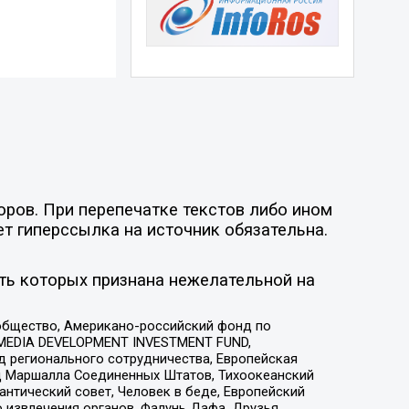
оров. При перепечатке текстов либо ином
ет гиперссылка на источник обязательна.
ть которых признана нежелательной на
общество, Американо-российский фонд по
 MEDIA DEVELOPMENT INVESTMENT FUND,
 регионального сотрудничества, Европейская
 Маршалла Соединенных Штатов, Тихоокеанский
нтический совет, Человек в беде, Европейский
 извлечения органов, Фалунь Дафа, Друзья