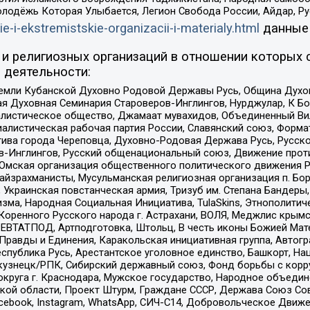
олодёжь Которая Улыбается, Легион Свобода России, Айдар, Р
ie-i-ekstremistskie-organizacii-i-materialy.html
данные
и религиозных организаций в отношении которых 
 деятельности:
земли Кубанской Духовно Родовой Державы Русь, Община Духо
 Духовная Семинария Староверов-Инглингов, Нурджулар, К Бо
листическое общество, Джамаат мувахидов, Объединенный Вил
иалистическая рабочая партия России, Славянский союз, Форма
ива города Череповца, Духовно-Родовая Держава Русь, Русск
-Инглингов, Русский общенациональный союз, Движение против
 Омская организация общественного политического движения Р
йзрахманисты, Мусульманская религиозная организация п. Бо
краинская повстанческая армия, Тризуб им. Степана Бандеры, Бр
зма, Народная Социальная Инициатива, TulaSkins, Этнополитич
оренного Русского народа г. Астрахани, ВОЛЯ, Меджлис крымс
РЕВТАТПОД, Артподготовка, Штольц, В честь иконы Божией Мате
равды и Единения, Каракольская инициативная группа, Автогра
спублика Русь, Арестантское уголовное единство, Башкорт, Наци
окузнецк/РПК, Сибирский державный союз, Фонд борьбы с кор
округа г. Краснодара, Мужское государство, Народное объедин
ой области, Проект Штурм, Граждане СССР, Держава Союз Сов
Facebook, Instagram, WhatsApp, СИЧ-С14, Добровольческое Движ