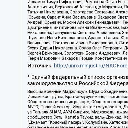
Исламов Тимур Рифгатович, Романова Ольга Евге
Анатольевич, Верховский Александр Маркович, П
Татьяна Николаевна, Золотарева Екатерина Алек
Юрьевна, Саранг Анна Васильевна, Захарова Свет
Андрей Юрьевич, Мосин Алексей Геннадьевич, Ге
Дмитриевна, Вититинова Елена Владимировна, Ба
Николаевна, Ганнушкина Светлана Алексеевна, За
Шуманов Илья Вячеславович, Арапова Галина Юрь
Васильевич, Протасова Ирина Вячеславовна, Лит
Сухих Дарья Николаевна, Орлов Олег Петрович, 
Сергей Ефимович, Золотухин Борис Андреевич, Л
Генри Маркович, Захаров Герман Константинович
Источник:
http://unro.minjust.ru/NKOFore
* Единый федеральный список организа
законодательством Российской Федера
Высший военный Маджлисуль Шура Объединенных с
Исламская группа, Братья-мусульмане, Партия ис
Общество социальных реформ, Общество возрожд
АБТО, Правый сектор, Исламское государство, Д
уа Тагьаля SHAM, АУМ Синрике, Муджахеды джама
сообщество Сеть, Катиба Таухид валь-Джихад, Хай
“Джамаат “Красный пахарь”, Колумбайн, Хатлонск
батальон имени Номана Челебиджихана, Азов, Па