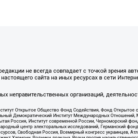
едакции не всегда совпадает с точкой зрения авт
настоящего сайта на иных ресурсах в сети Интерн
ых неправительственных организаций, деятельнос
ститут Открытое Общество Фонд Содействия, Фонд Открытое 
альный Демократический Институт Международных Отношений,
тая Россия, Институт современной России, Черноморский фонд
родный центр электоральных исследований, Германский фонд
рсов, Свободная Россия, Всемирный конгресс украинцев, Атла
ект Хармони, Родники дракона, Врачи против насильственного