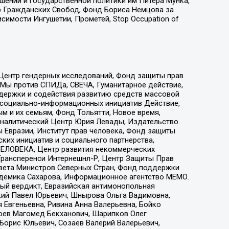
ошений и государственной политики им Питера Мунка,
 Гражданских Свобод, Фонд Бориса Немцова за
имости Ингушетии, Прометей, Stop Occupation of
 Центр гендерных исследований, Фонд защиты прав
 Мы против СПИДа, СВЕЧА, Гуманитарное действие,
ддержки и содействия развитию средств массовой
р социально-информационных инициатив Действие,
 и их семьям, Фонд Тольятти, Новое время,
, Аналитический Центр Юрия Левады, Издательство
 Евразии, Институт прав человека, Фонд защиты
ких инициатив и социального партнерства,
ЕЛОВЕКА, Центр развития некоммерческих
 Трансперенси Интернешнл-Р, Центр Защиты Прав
овета Министров Северных Стран, Фонд поддержки
адемика Сахарова, Информационное агентство МЕМО.
ый вердикт, Евразийская антимонопольная
кий Павел Юрьевич, Шнырова Ольга Вадимовна,
 Евгеньевна, Ривина Анна Валерьевна, Бойко
хоев Магомед Бекханович, Шарипков Олег
Борис Юльевич, Созаев Валерий Валерьевич,