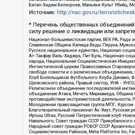
Батал-Хаджи Белхороев, Маньяки Культ Убийц, М
Источник:
http://nac.gov.ru/terroristichesk
* Перечень общественных объединений 
силу решение о ликвидации или запрете
Национал-большевистская партия, ВЕК РА, Рада 
Славянская Община Капища Веды Перуна, Мужская
Русское национальное единство, Национал-социа
Ат-Такфир Валь-Хиджра, Пит Буль, Национал-соц
народа, Национальная Социалистическая Инициат
Инглистической церкви Православных Староверов
свободе совести и о религиозных объединениях,
Клуб Болельщиков Футбольного Клуба Динамо, Фа
Щелковского района, Правый сектор, УНА - УНСО, У
Религиозное объединение последователей инглии
объединение Атака, Мечеть Мирмамеда, Община К
противодействии экстремистской деятельности, 
Молодежная правозащитная группа МПГ, Курсом П
Благотворительный пансионат Ак Умут, Русская ре
Иртыш Ultras, Русский Патриотический клуб-Нов
Навального, Совет граждан СССР Прикубанского 
Народный совет граждан РСФСР СССР Архангельск
Социалистических Районов, Meta Platforms Inc, 