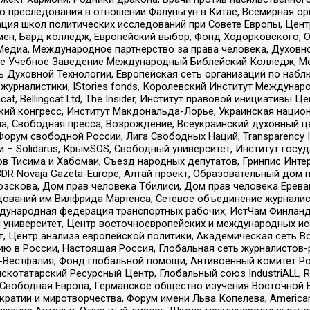
ию преследования в отношении Фалуньгун в Китае, Всемирная о
ация школ политических исследований при Совете Европы, Цен
мен, Бард колледж, Европейский выбор, Фонд Ходорковского,
едиа, Международное партнерство за права человека, Духовно
ое Учебное Заведение Международный Библейский Колледж, М
ь Духовной Технологии, Европейская сеть организаций по наб
урналистики, IStories fonds, Королевский Институт Между
gcat, Bellingcat Ltd, The Insider, Институт правовой инициатив
инский конгресс, Институт Макдональда-Лорье, Украинская нац
, Свободная пресса, Возрождение, Всеукраинский духовный цен
орум свободной России, Лига Свободных Наций, Transparеncy I
– Solidarus, КрымSOS, Свободный университет, Институт госу
в Тисима и Хабомаи, Съезд народных депутатов, Гринпис Инте
DR Novaja Gazeta-Europe, Алтай проект, Образовательный дом 
зскова, Дом прав человека Тбилиси, Дом прав человека Ерева
едований им Вилфрида Мартенса, Сетевое объединение журнали
Международная федерация транспортных рабочих, ИстЧам Финлан
й университет, Центр восточноевропейских и международных и
, Центр анализа европейской политики, Академическая сеть Во
ю в России, Настоящая Россия, Глобальная сеть журналистов
естфалия, Фонд глобальной помощи, Антивоенный комитет России,
татарский Ресурсный Центр, Глобальный союз IndustriALL, Russi
 Свободная Европа, Германское общество изучения Восточной 
и и миротворчества, Форум имени Льва Копелева, American Counci