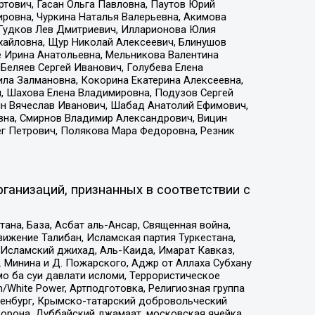
тович, Гасан Ольга Павловна, Паутов Юрий
ровна, Чуркина Наталья Валерьевна, Акимова
 Гудков Лев Дмитриевич, Илларионова Юлия
ихайловна, Щур Николай Алексеевич, Блинушов
е Ирина Анатольевна, Мельникова Валентина
Беляев Сергей Иванович, Голубева Елена
ила Залмановна, Кокорина Екатерина Алексеевна,
, Шахова Елена Владимировна, Подузов Сергей
ин Вячеслав Иванович, Шабад Анатолий Ефимович,
вна, Смирнов Владимир Александрович, Вицин
ег Петрович, Полякова Мара Федоровна, Резник
ганизаций, признанных в соответствии с
на, База, Асбат аль-Ансар, Священная война,
ижение Талибан, Исламская партия Туркестана,
Исламский джихад, Аль-Каида, Имарат Кавказ,
 Минина и Д. Пожарского, Аджр от Аллаха Субхану
о ба суи давлати исломи, Террористическое
/White Power, Артподготовка, Религиозная группа
Оренбург, Крымско-татарский добровольческий
орона, Дуббайский джамаат, московская ячейка,