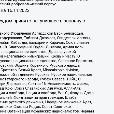
усский добровольческий корпус
 на
16.11.2023
судом принято вступившее в законную
вного Управления Асгардской Веси Беловодья,
годержавию, Таблиги Джамаат, Свидетели Иеговы,
айат Кабарды, Балкарии и Карачая, Союз славян,
т-18, Благородный Орден Дьявола, Армия воли
ое национальное единство, Древнерусской
 нелегальной иммиграции, Кровь и Честь, О
усское национальное единство, Северное Братство,
ровский, Община Коренного Русского народа
атство, Белый Крест, Misanthropic division,
еское объединение Русские, Русское национальное
котатарского народа, Рубеж Севера, ТОЙС, О
ри Державная, Сектор 16, Независимость, Фирма,
д Крю, Союз Славянских Сил Руси, Алля-Аят,
я и свобода, Нация и свобода, W.H.С., Фалунь Дафа,
рупцией, Фонд защиты прав граждан, Штабы
ение русского движения, Народное движение Адат,
етских Светлых Родов, Совет Советских
ение Организации украинских националистов, Черный