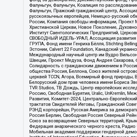
Фалуньгун, Фалуньгун, Коалиция по расследован
Фалуньгун, Пражский гражданский центр, Ассоци
русскоязычных европейцев, Немецко-русский об
России, Компания свободы информации, Проект М
Христианской Церкви, Новое Поколение, Духовн
Институт Саентологических Предприятий, Церков
СВОБОДНЫЙ ИДЕЛЬ-УРАЛ, Ассоциация развития ж
ГРУПА, Фонд имени Генриха Бёлля, Stichting Bellin
Эстонии, Calvert 22 Foundation, Канадский укра
Международный научный центр им Вудро Вильсона
Швеции, Проект Медуза, Фонд Андрея Сахарова, Ф
Солидарность с гражданским движением в России 
общества Россия, Беллона, Союз жителей острово
церквей TCCN, Агора, Всемирный фонд природы, B
Белорусский дом прав человека имени Бориса Зво
TVR Studios, ТВ Дождь, Центр европейских иссл
Россию, Свободная Бурятия, Uralic, UnKremlin, 
Развития, Комитет-2024, Центрально-Европейски
трактатов Свидетелей Иеговы, Гражданский Совет
РЭНД корпорейшн, Русская Америка за демократи
Россия Берлин, Свободная Россия Северный Рейн-В
Союз за возвращение Северных территорий, Крымско
Федерация анархического черного креста, Радио
Мобильная академия поддержки гендерной демократи