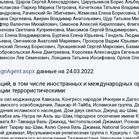
ньевна, Щаров Сергей Алексадрович, Цирульников Борис Альбер
ислакова-Паркер Марина Петровна, Кочеткова Татьяна Владими
сандровна, Рачинский Ян Збигневич, Жемкова Елена Борисовна,
лана Сергеевна, Аверин Владимир Анатольевич, Щур Татьяна М
фтер Валентин Михайлович, Симонов Алексей Кириллович, Флиг
женова Светлана Куприяновна, Максимов Сергей Владимирович, 
кс Елена Владимировна, Буртина Елена Юрьевна, Гендель Людм
евна, Свечников Анатолий Мариевич, Прохоров Вадим Юрьевич
инский Леонид Борисович, Лукашевский Сергей Маркович, Бахм
Добровольская Анна Дмитриевна, Королева Александра Евгенье
евинсон Лев Семенович, Локшина Татьяна Иосифовна, Орлов Ол
ignAgent.aspx
данные на
24.03.2022
ций, в том числе иностранных и международных ор
ции террористическими:
ил моджахедов Кавказа, Конгресс народов Ичкерии и Дагеста
ламского освобождения, Лашкар-И-Тайба, Исламская группа, Дв
ения исламского наследия, Дом двух святых, Джунд аш-Шам, 
жабха аль-Нусра ли-Ахль аш-Шам, Народное ополчение имени К.
ата Ат-Тавхида Валь-Джихад, Чистопольский Джамаат, Рохнам
ят Тахрир аш-Шам, Ахлю Сунна Валь Джамаа, National Socialism
ий джамаат, Мусульманская религиозная группа п. Кушкуль г. 
ртия исламского возрождения Таджикистана, Народная самооб