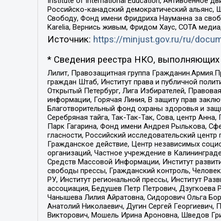
Institute of International Education, Антивоенн
Российско-канадский демократический альянс, 
Свободу, Фонд имени Фридриха Науманна за свобо
Karelia, Вернись живым, Фридом Хаус, СОТА меди
Источник:
https://minjust.gov.ru/ru/doc
* Сведения реестра НКО, выполняющих 
Лилит, Правозащитная группа Гражданин.Армия.П
граждан Штаб, Институт права и публичной поли
Открытый Петербург, Лига Избирателей, Правова
информации, Горячая Линия, В защиту прав закл
Благотворительный фонд охраны здоровья и защи
Серебряная тайга, Так-Так-Так, Сова, центр Анн
Парк Гагарина, Фонд имени Андрея Рылькова, Сф
гласности, Российский исследовательский центр 
Гражданское действие, Центр независимых соци
организаций, Частное учреждение в Калининград
Средств Массовой Информации, Институт развити
свободы прессы, Гражданский контроль, Человек
РУ, Институт региональной прессы, Институт Ра
ассоциация, Бедушев Петр Петрович, Дзугкоева 
Чанышева Лилия Айратовна, Сидорович Ольга Бори
Анатолий Николаевич, Дугин Сергей Георгиевич, 
Викторович, Мошель Ирина Ароновна, Шведов Гри