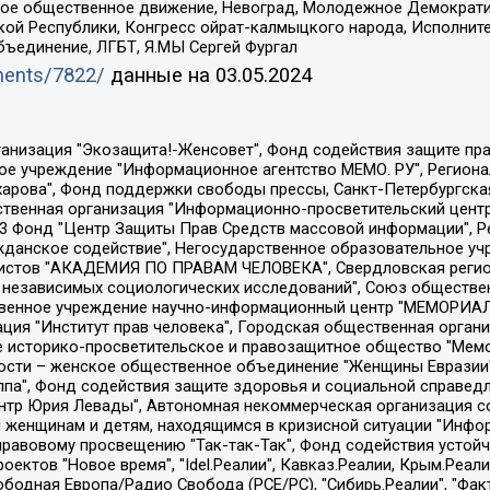
ское общественное движение, Невоград, Молодежное Демократ
ой Республики, Конгресс ойрат-калмыцкого народа, Исполнит
бъединение, ЛГБТ, Я.МЫ Сергей Фургал
uments/7822/
данные на
03.05.2024
Общество с ограниченной ответственностью "Радио Свободная Европа/Радио Свобода", Чешское информационное агентство "MEDIUM-ORIENT", Красноярская региональная общественная организация "Мы против СПИДа", Камалягин Денис Николаевич, Маркелов Сергей Евгеньевич, Пономарев Лев Александрович, Савицкая Людмила Алексеевна, Автономная некоммерческая организация "Центр по работе с проблемой насилия "НАСИЛИЮ.НЕТ", Межрегиональный профессиональный союз работников здравоохранения "Альянс врачей", Юридическое лицо, зарегистрированное в Латвийской Республике, SIA "Medusa Project" (регистрационный номер 40103797863, дата регистрации 10.06.2014), Некоммерческая организация "Фонд по борьбе с коррупцией", Автономная некоммерческая организация "Институт права и публичной политики", Баданин Роман Сергеевич, Гликин Максим Александрович, Железнова Мария Михайловна, Лукьянова Юлия Сергеевна, Маетная Елизавета Витальевна, Маняхин Петр Борисович, Чуракова Ольга Владимировна, Ярош Юлия Петровна, Юридическое лицо "The Insider SIA", зарегистрированное в Риге, Латвийская Республика (дата регистрации 26.06.2015), являющееся администратором доменного имени интернет-издания "The Insider SIA", https://theins.ru, Постернак Алексей Евгеньевич, Рубин Михаил Аркадьевич, Анин Роман Александрович, Юридическое лицо Istories fonds, зарегистрированное в Латвийской Республике (регистрационный номер 50008295751, дата регистрации 24.02.2020), Великовский Дмитрий Александрович, Долинина Ирина Николаевна, Мароховская Алеся Алексеевна, Шлейнов Роман Юрьевич, Шмагун Олеся Валентиновна, Общество с ограниченной ответственностью "Альтаир 2021", Общество с ограниченной ответственностью "Вега 2021", Общество с ограниченной ответственностью "Главный редактор 2021", Общество с ограниченной ответственностью "Ромашки монолит", Важенков Артем Валерьевич, Ивановская областная общественная организация "Центр гендерных исследований", Гурман Юрий Альбертович, Медиапроект "ОВД-Инфо", Егоров Владимир Владимирович, Жилинский Владимир Александрович, Общество с ограниченной ответственностью "ЗП", Иванова София Юрьевна, Карезина Инна Павловна, Кильтау Екатерина Викторовна, Петров Алексей Викторович, Пискунов Сергей Евгеньевич, Смирнов Сергей Сергеевич, Тихонов Михаил Сергеевич, Общество с ограниченной ответственностью "ЖУРНАЛИСТ-ИНОСТРАННЫЙ АГЕНТ", Арапова Галина Юрьевна, Вольтская Татьяна Анатольевна, Американская компания "Mason G.E.S. Anonymous Foundation" (США), являющаяся владельцем интернет-издания https://mnews.world/, Компания "Stichting Bellingcat", зарегистрированная в Нидерландах (дата регистрации 11.07.2018), Захаров Андрей Вячеславович, Клепиковская Екатерина Дмитриевна, Общество с ограниченной ответственностью "МЕМО", Перл Роман Александрович, Симонов Евгений Алексеевич, Соловьева Елена Анатольевна, Сотников Даниил Владимирович, Сурначева Елизавета Дмитриевна, Автономная некоммерческая организация по защите прав человека и информированию населения "Якутия – Наше Мнение", Общество с ограниченной ответственностью "Москоу диджитал медиа", с 26.01.2023 Общество с ограниченной ответственностью "Чайка Белые сады", Ветошкина Валерия Валерьевна, Заговора Максим Александрович, Межрегиональное общественное движение "Российская ЛГБТ - сеть", Оленичев Максим Владимирович, Павлов Иван Юрьевич, Скворцова Елена Сергеевна, Общество с ограниченной ответственностью "Как бы инагент", Кочетков Игорь Викторович, Общество с ограниченной ответственностью "Честные выборы", Еланчик Олег Александрович, Общество с ограниченной ответственностью "Нобелевский призыв", Гималова Регина Эмилевна, Григорьев Андрей Валерьевич, Григорьева Алина Александровна, Ассоциация по содействию защите прав призывников, альтернативнослужащих и военнослужащих "Правозащитная группа "Гражданин.Армия.Право", Хисамова Регина Фаритовна, Автономная некоммерческая организация по реализа