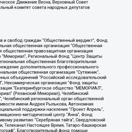
ическое Движение Весна, Верховный Совет
ельный комитет совета народных депутатов
ции социально-правовых программ "Лилит", Дальневосточное общественное движение "Маяк", Санкт-Петербургская ЛГБТ-инициативная группа "Выход", Инициативная группа ЛГБТ+ "Реверс", Алексеев Андрей Викторович, Бекбулатова Таисия Львовна, Беляев Иван Михайлович, Владыкина Елена Сергеевна, Гельман Марат Александрович, Никульшина Вероника Юрьевна, Толоконникова Надежда Андреевна, Шендерович Виктор Анатольевич, Общество с ограниченной ответственностью "Данное сообщение", Общество с ограниченной ответственностью Издательский дом "Новая глава", Айнбиндер Александра Александровна, Московский комьюнити-центр для ЛГБТ+инициатив, Благотворительный фонд развития филантропии, Deutsche Welle (Германия, Kurt-Schumacher-Strasse 3, 53113 Bonn), Борзунова Мария Михайловна, Воробьев Виктор Викторович, Голубева Анна Львовна, Константинова Алла Михайловна, Малкова Ирина Владимировна, Мурадов Мурад Абдулгалимович, Осетинская Елизавета Николаевна, Понасенков Евгений Николаевич, Ганапольский Матвей Юрьевич, Киселев Евгений Алексеевич, Борухович Ирина Григорьевна, Дремин Иван Тимофеевич, Дубровский Дмитрий Викторович, Красноярская региональная общественная организация поддержки и развития альтернативных образовательных технологий и межкультурных коммуникаций "ИНТЕРРА", Маяковская Екатерина Алексеевна, Фейгин Марк Захарович, Филимонов Андрей Викторович, Дзугкоева Регина Николаевна, Доброхотов Роман Александрович, Дудь Юрий Александрович, Елкин Сергей Владимирович, Кругликов Кирилл Игоревич, Сабунаева Мария Леонидовна, Семенов Алексей Владимирович, Шаинян Карен Багратович, Шульман Екатерина Михайловна, Асафьев Артур Валерьевич, Вахштайн Виктор Семенович, Венедиктов Алексей Алексеевич, Лушникова Екатерина Евгеньевна, Волков Леонид Михайлович, Невзоров Александр Глебович, Пархоменко Сергей Борисович, Сироткин Ярослав Николаевич, Кара-Мурза Владимир Владимирович, Баранова Наталья Владимировна, Гозман Леонид Яковлевич, Кагарлицкий Борис Юльевич, Климарев Михаил Валерьевич, Милов Владимир Станиславович, Автономная некоммерческая организация Краснодарский центр современного искусства "Типография", Моргенштерн Алишер Тагирович, Соболь Любовь Эдуардовна, Общество с ограниченной ответственностью "ЛИЗА НОРМ", Каспаров Гарри Кимович, Ходорковский Михаил Борисович, Общество с ограниченной ответственностью "Апрельские тезисы", Данилович Ирина Брониславовна, Кашин Олег Владимирович, Петров Николай Владимирович, Пивоваров Алексей Владимирович, Соколов Михаил Владимирович, Цветкова Юлия Владимировна, Чичваркин Евгений Александрович, Комитет против пыток/Команда против пыток, Общество с ограниченной ответственностью "Первый научный", Общество с ограниченной ответственностью "Вертолет и ко", Белоцерковская Вероника Борисовна, Кац Максим Евгеньевич, Лазарева Татьяна Юрьевна, Шаведдинов Руслан Табризович, Яшин Илья Валерьевич, Общество с ограниченной ответственностью "Иноагент ААВ", Алешковский Дмитрий Петрович, Альбац Евгения Марковна, Быков Дмитрий Львович, Галямина Юлия Евгеньевна, Лойко Сергей Леонидович, Мартынов Кирилл Константинович, Медведев Сергей Александрович, Крашенинников Федор Геннадиевич, Гордеева Катерина Вл