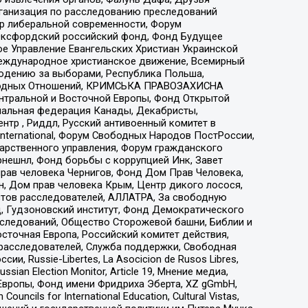
рганизация по расследованию преследований
тр либеральной современности, Форум
 Оксфордский российский фонд, Фонд Будущее
е Управление Евангельских Христиан Украинской
еждународное христианское движение, Всемирный
людению за выборами, Республика Польша,
народных Отношений, КРИМСЬКА ПРАВОЗАХИСНА
ы Центральной и Восточной Европы, Фонд Открытой
иональная федерация Канады, Декабристы,
тр , Риддл, Русский антивоенный комитет в
nternational, Форум Свободных Народов ПостРоссии,
дарственного управления, Форум гражданского
рнешнл, Фонд борьбы с коррупцией Инк, Завет
прав человека Чернигов, Фонд Дом Прав Человека,
н, Дом прав человека Крым, Центр дикого лосося,
стов расследователей, АЛЛАТРА, За свободную
д, Гудзоновский институт, Фонд Демократического
сследований, Общество Сторожевой башни, Библии и
сточная Европа, Российский комитет действия,
-расследователей, Служба поддержки, Свободная
 Russie-Libertes, La Asocicion de Rusos Libres,
an Election Monitor, Article 19, Мнение медиа,
Европы, Фонд имени Фридриха Эберта, XZ gGmbH,
ls for International Education, Cultural Vistas,