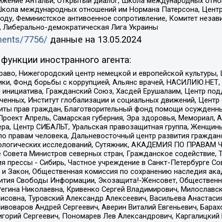
ое движение Антальи, Открытый диалог, Школа международных отн
Школа международных отношений им Нормана Патерсона, Центр
ду, Феминистское антивоенное сопротивление, Комитет независ
а, Либерально-демократическая Лига Украины
uments/7756/
данные на
13.05.2024
функции иностранного агента:
раво, Нижегородский центр немецкой и европейской культуры,
тики, Фонд борьбы с коррупцией, Альянс врачей, НАСИЛИЮ.НЕТ,
я инициатива, Гражданский Союз, Хасдей Ерушалаим, Центр по
юченных, Институт глобализации и социальных движений, Цент
ты прав граждан, Благотворительный фонд помощи осужденным
а, Проект Апрель, Самарская губерния, Эра здоровья, Мемориал
ера, Центр СИБАЛЬТ, Уральская правозащитная группа, Женщины
по правам человека, Дальневосточный центр развития гражданс
ологических исследований, Сутяжник, АКАДЕМИЯ ПО ПРАВАМ Ч
е Совета Министров северных стран, Гражданское содействие,
я прессы - Сибирь, Частное учреждение в Санкт-Петербурге С
 и Закон, Общественная комиссия по сохранению наследия ак
звития Свободы Информации, Экозащита!-Женсовет, Общественн
Регина Николаевна, Кривенко Сергей Владимирович, Милославс
совна, Туровский Александр Алексеевич, Васильева Анастасия
Пивоваров Андрей Сергеевич, Аверин Виталий Евгеньевич, Бара
горий Сергеевич, Пономарев Лев Александрович, Каргалицкий 