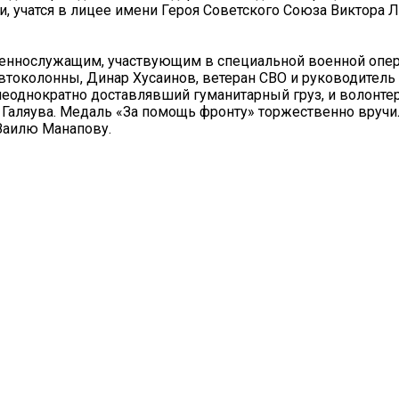
, учатся в лицее имени Героя Советского Союза Виктора Л
еннослужащим, участвующим в специальной военной опер
втоколонны, Динар Хусаинов, ветеран СВО и руководитель
 неоднократно доставлявший гуманитарный груз, и волонте
Галяува. Медаль «За помощь фронту» торжественно вручи
 Заилю Манапову.