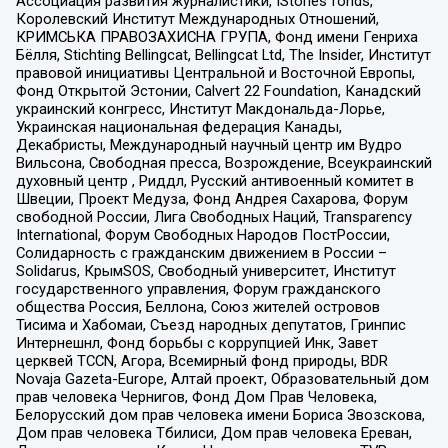
Ассоциация развития журналистики, IStories fonds,
Королевский Институт Международных Отношений,
КРИМСЬКА ПРАВОЗАХИСНА ГРУПА, Фонд имени Генриха
Бёлля, Stichting Bellingcat, Bellingcat Ltd, The Insider, Институт
правовой инициативы Центральной и Восточной Европы,
Фонд Открытой Эстонии, Calvert 22 Foundation, Канадский
украинский конгресс, Институт Макдональда-Лорье,
Украинская национальная федерация Канады,
Декабристы, Международный научный центр им Вудро
Вильсона, Свободная пресса, Возрождение, Всеукраинский
духовный центр , Риддл, Русский антивоенный комитет в
Швеции, Проект Медуза, Фонд Андрея Сахарова, Форум
свободной России, Лига Свободных Наций, Transparеncy
International, Форум Свободных Народов ПостРоссии,
Солидарность с гражданским движением в России –
Solidarus, КрымSOS, Свободный университет, Институт
государственного управления, Форум гражданского
общества Россия, Беллона, Союз жителей островов
Тисима и Хабомаи, Съезд народных депутатов, Гринпис
Интернешнл, Фонд борьбы с коррупцией Инк, Завет
церквей TCCN, Агора, Всемирный фонд природы, BDR
Novaja Gazeta-Europe, Алтай проект, Образовательный дом
прав человека Чернигов, Фонд Дом Прав Человека,
Белорусский дом прав человека имени Бориса Звозскова,
Дом прав человека Тбилиси, Дом прав человека Ереван,