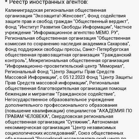
* Реестр иностранных агентов:
Калининградская региональная общественная организация "Экозащита!-Женсовет", Фонд содействия защите прав и свобод граждан "Общественный вердикт", Фонд "Институт Развития Свободы Информации", Частное учреждение "Информационное агентство МЕМО. РУ", Региональная общественная организация "Общественная комиссия по сохранению наследия академика Сахарова", Фонд поддержки свободы прессы, Санкт-Петербургская общественная правозащитная организация "Гражданский контроль", Межрегиональная общественная организация "Информационно-просветительский центр "Мемориал", Региональный Фонд "Центр Защиты Прав Средств Массовой Информации", с 05.12.2023 Фонд "Центр Защиты Прав Средств массовой информации", Региональная общественная благотворительная организация помощи беженцам и мигрантам "Гражданское содействие", Негосударственное образовательное учреждение дополнительного профессионального образования (повышение квалификации) специалистов "АКАДЕМИЯ ПО ПРАВАМ ЧЕЛОВЕКА", Свердловская региональная общественная организация "Сутяжник", Автономная некоммерческая организация "Центр независимых социологических исследований", Союз общественных объединений "Российский исследовательский центр по правам человека", Региональное общественное учреждение научно-информационный центр "МЕМОРИАЛ", Некоммерческая организация "Фонд защиты гласности", Автономная некоммерческая организация "Институт прав человека", Городская общественная организация "Екатеринбургское общество "МЕМОРИАЛ", Городская общественная организация "Рязанское историко-просветительское и правозащитное общество "Мемориал" (Рязанский Мемориал), Челябинский региональный орган общественной самодеятельности – женское общественное объединение "Женщины Евразии", Челябинский региональный орган общественной самодеятельности "Уральская правозащитная группа", Фонд содействия защите здоровья и социальной справедливости имени Андрея Рылькова, Автономная Некоммерческая Организация "Аналитический Центр Юрия Левады", Автономная некоммерческая организация социальной поддержки населения "Проект Апрель", Региональная общественная организация помощи женщинам и детям, находящимся в кризисной ситуации "Информационно-методический центр "Анна", Фонд содействия развитию массовых коммуникаций и правовому просвещению "Так-так-Так", Фонд содействия устойчивому развитию "Серебряная тайга", Свердловский региональный общественный фонд социальных проектов "Новое время", "Idel.Реалии", Кавказ.Реалии, Крым.Реалии, Телеканал Настоящее Время, Татаро-башкирская служба Радио Свобода (Azatliq Radiosi), Радио Свободная Европа/Радио Свобода (PCE/PC), "Сибирь.Реалии", "Фактограф", Благотворительный фонд помощи осужденным и их семьям, Автономная некоммерческая организация "Институт глобализации и социальных движений", Фонд "В защиту прав заключенных", Частное учреждение "Центр поддержки и содействия развитию средств массовой информации", Пензенский региональный общественный благотворительный фонд "Гражданский союз", "Север.Реалии", Некоммерческая организация Фонд "Правовая инициатива", Общество с ограниченной ответственностью "Радио Свободная Европа/Радио Свобода", Чешское информационное агентство "MEDIUM-ORIENT", Красноярская региональная общественная организация "Мы против СПИДа", Камалягин Денис Николаевич, Маркелов Сергей Евгеньевич, Пономарев Лев Александрович, Савицкая Людмила Алексеевна, Автономная некоммерческая организация "Центр по работе с проблемой насилия "НАСИЛИЮ.НЕТ", Межрегиональный профессиональный союз работников здравоохранения "Альянс врачей", Юридическое лицо, зарегистрированное в Латвийской Республике, SIA "Medusa Project" (регистрационный номер 40103797863, дата регистрации 10.06.2014), Некоммерческая организация "Фонд по борьбе с коррупцией", Автономная некоммерческая организация "Институт права и публичной политики", Баданин Роман Сергеевич, Гликин Максим Александрович, Железнова Мария Михайловна, Лукьянова Юлия Сергеевна, Маетная Елизавета Витальевна, Маняхин Петр Борисович, Чуракова Ольга Владимировна, Ярош Юлия Петровна, Юридическое лицо "The Insider SIA", зарегистрированное в Риге, Латвийская Республика (дата регистрации 26.06.2015), являющееся администратором доменного имени интернет-издания "The Insider SIA", https://theins.ru, Постернак Алексей Евгеньевич, Рубин Михаил Аркадьевич, Анин Роман Александрович, Юридическое лицо Istories fonds, зарегистрированное в Латвийской Республике (регистрационный номер 50008295751, дата регистрации 24.02.2020), Великовский Дмитрий Александрович, Долинина Ирина Николаевна, Мароховская Алеся Алексеевна, Шлейнов Роман Юрьевич, Шмагун Олеся Валентиновна, Общество с ограниченной ответственностью "Альтаир 2021", Общество с ограниченной ответственностью "Вега 2021", Общество с ограниченной ответственностью "Главный редактор 2021", Общество с ограниченной ответственностью "Ромашки монолит", Важенков Артем Валерьевич, Ивановская областная общественная организация "Центр гендерных исследований", Гурман Юрий Альбертович, Медиапроект "ОВД-Инфо", Егоров Владимир Владимирович, Жилинский Владимир Александрович, Общество с ограниченной ответственностью "ЗП", Иванова София Юрьевна, Карезина Инна Павловна, Кильтау Екатерина Викторовна, Петров Алексей Викторович, Пискунов Сергей Евгеньевич, Смирнов Сергей Сергеевич, Тихонов Михаил Сергеевич, Общество с ограниченной ответственностью "ЖУРНАЛИСТ-ИНОСТРАННЫЙ АГЕНТ", Арапова Галина Юрьевна, Вольтская Татьяна Анатольевна, Американская компания "Mason G.E.S. Anonymous Foundation" (США), являющаяся владельцем интернет-издания https://mnews.world/, Компания "Stichting Bellingcat", зарегистрированная в Нидерландах (дата регистрации 11.07.2018), Захаров Андрей Вячеславович, Клепиковская Екатерина Дмитриевна, Общество с ограниченной ответственностью "МЕМО", Перл Роман Александрович, Симонов Евгений Алексеевич, Соловьева Елена Анатольевна, Сотников Даниил Владимирович, Сурначева Елизавета Дмитриевна, Автономная некоммерческая организация по защите прав человека и информированию населения "Якутия – Наше Мнение", Общество с ограниченной ответственностью "Москоу диджитал медиа", с 26.01.2023 Общество с ограниченной ответственностью "Чайка Белые сады", Ветошкина Валерия Валерьевна, Заговора Максим Александрович, Межрегиональное общественное движение "Российская ЛГБТ - сеть", Оленичев Максим Владимирович, Павлов Иван Юрьевич, Скворцова Елена Сергеевна, Общество с ограниченной ответственностью "Как бы инагент", Кочетков Игорь Викторович, Общество с ограниченной ответственностью "Честные выборы", Еланчик Олег Александрович, Общество с ограниченной ответственностью "Нобелевский призыв", Гималова Регина Эмилевна, Григорьев Андрей Валерьевич, Григорьева Алина Александровна, Ассоциация по содействию защите прав призывников, альтернативнослужащих и военнослужащих "Правозащитная группа "Гражданин.Армия.Право", Хисамова Регина Фаритовна, Автономная некоммерческая организация по реализации социально-правовых программ "Лилит", Дальневосточное общественное движение "Маяк", Санкт-Петербургская ЛГБТ-инициативная группа "Выход", Инициативная группа ЛГБТ+ "Реверс", Алексеев Андрей Викторович, Бекбулатова Таисия Львовна, Беляев Иван Михайлович, Владыкина Елена Сергеевна, Гельман Марат Александрович, Никульшина Вероника Юрьевна, Толоконникова Надежда Андреевна, Шендерович Виктор Анатольевич, Общество с ограниченной ответственностью "Данное сообщение", Общество с ограниченной ответственностью Издательский дом "Новая глава", Айнбиндер Александра Александровна, Московский комьюнити-центр для ЛГБТ+инициатив, Благотворительный фонд развития филантропии, Deutsche Welle (Германия, Kurt-Schumacher-Strasse 3, 53113 Bonn), Борзунова Мария Михайловна, Воробьев Виктор Викторович, Голубева Анна Львовна, Константинова Алла Михайловна, Малкова Ирина Владимировна, Мурадов Мурад Абдулгалимович, Осетинская Елизавета Николаевна, Понасенков Евгений Николаевич, Ганапольский Матвей Юрьевич, Киселев Евгений Алексеевич, Борухович Ирина Григорьевна, Дремин Иван Тимофеевич, Дубровский Дмитрий Викторович, Красноярская региональная общественная организация поддержки и развития альтернативных образовательных технологий и межкультурных коммуникаций "ИНТЕРРА", Маяковская Екатерина Алексеевна, Фейгин Марк Захарович, Филимонов Андрей Викторович, Дзугкоева Регина Николаевна, Доброхотов Роман Александрович, Дудь Юрий Александрович, Елкин Сергей Владимирович, Кругликов Кирилл Игоревич, Сабунаева Мария Леонидовна, Семенов Алексей Владимирович, Шаинян Карен Багратович, Шульман Екатерина Михайловна, Асафьев Артур Валерьевич, Вахштайн Виктор Семенович, Венедиктов Алексей Алексеевич, Лушникова Екатерина Евгеньевна, Волков Леонид Михайлович, Невзоров Александр Глебович, Пархоменко Сергей Борисович, Сироткин Ярослав Николаевич, Кара-Мурза Владимир Владимирович, Баранова Наталья Владимировна, Гозман Леонид Яковлевич, Кагарлицкий Борис Юльевич, Климарев Михаил Валерьевич, Милов Владимир Станиславович, Автономная некоммерческая организация Краснодарский центр современного искусства "Типография", Моргенштерн Алишер Тагирович, Соболь Любовь Эдуардовна, Общество с ограниченной ответственностью "ЛИЗА НОРМ", Каспаров Гарри Кимович, Ходорковский Михаил Борисович, Общество с ограниченной ответственностью "Апрельские тезисы", Данилович Ирина Брониславовна, Кашин Олег Владимирович, Петров Николай Владимирович, Пивоваров Алексей Владимирович, Соколов Михаил Владимирович, Цветкова Юлия Владимировна, Чичваркин Евгений Александрович, Комитет против пыток/Команда против пыток, Общество с ограниченной ответственностью "Первый научный", Общество с ограниченной ответственностью "Вертолет и ко", Белоцерковская Вероника Борисовна, Кац Максим Евгеньевич, Лазарева Татьяна Юрьевна, Шаведдинов Руслан Табризович, Яшин Илья Валерьевич, Общество с ограниченной ответственностью "Иноагент ААВ", Алешковский Дмитрий Петрович, Альбац Евгения Марковна, Быков Дмитрий Львович, Галямина Юлия Евгеньевна, Лойко Сергей Леонидович, Мартынов Кирилл Константинович, Медведев Сергей Александрович, Крашенинников Федор Геннадиевич, Гордеева Катерина Вл