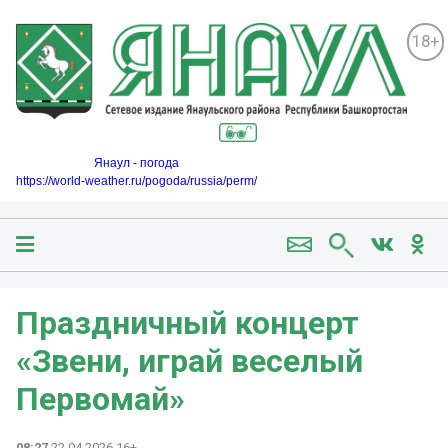
18+
Янаул - погода
https://world-weather.ru/pogoda/russia/perm/
Праздничный концерт
«Звени, играй веселый
Первомай»
08:27
22.04.2026 16+