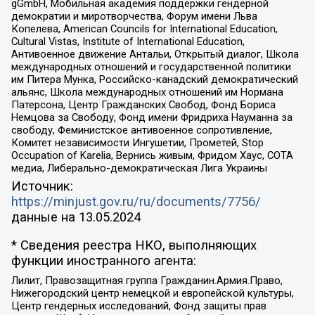
gGmbH, Мобильная академия поддержки гендерной
демократии и миротворчества, Форум имени Льва
Копелева, American Councils for International Education,
Cultural Vistas, Institute of International Education,
Антивоенное движение Антальи, Открытый диалог, Школа
международных отношений и государственной политики
им Питера Мунка, Российско-канадский демократический
альянс, Школа международных отношений им Нормана
Патерсона, Центр Гражданских Свобод, Фонд Бориса
Немцова за Свободу, Фонд имени Фридриха Науманна за
свободу, Феминистское антивоенное сопротивление,
Комитет независимости Ингушетии, Прометей, Stop
Occupation of Karelia, Вернись живым, Фридом Хаус, СОТА
медиа, Либерально-демократическая Лига Украины
Источник:
https://minjust.gov.ru/ru/documents/7756/
данные на
13.05.2024
* Сведения реестра НКО, выполняющих
функции иностранного агента:
Лилит, Правозащитная группа Гражданин.Армия.Право,
Нижегородский центр немецкой и европейской культуры,
Центр гендерных исследований, Фонд защиты прав