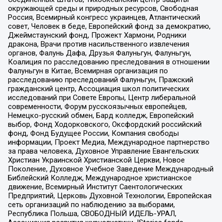
окружающей среды и природных ресурсов, Свободная
Россия, Всемирный конгресс украинцев, Атлантический
совет, Человек в беде, Европейский фонд за демократию,
Джеймстаунский фонд, Прожект Хармони, Родники
дракона, Врачи против насильственного извлечения
органов, Фалунь Дафа, Друзья Фалуньгун, Фалуньгун,
Коалиция по расследованию преследования в отношении
Фалуньгун в Китае, Всемирная организация по
расследованию преследований Фалуньгун, Пражский
гражданский центр, Ассоциация школ политических
исследований при Совете Европы, Центр либеральной
современности, Форум русскоязычных европейцев,
Немецко-русский обмен, Бард колледж, Европейский
выбор, Фонд Ходорковского, Оксфордский российский
фонд, Фонд Будущее России, Компания свободы
информации, Проект Медиа, Международное партнерство
за права человека, Духовное Управление Евангельских
Христиан Украинской Христианской Церкви, Новое
Поколение, Духовное Учебное Заведение Международный
Библейский Колледж, Международное христианское
движение, Всемирный Институт Саентологических
Предприятий, Церковь Духовной Технологии, Европейская
сеть организаций по наблюдению за выборами,
Республика Польша, СВОБОДНЫЙ ИДЕЛЬ-УРАЛ,