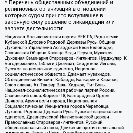
* Перечень общественных объединений и
религиозных организаций в отношении
которых судом принято вступившее в
законную силу решение о ликвидации или
запрете деятельности:
Национал-большевистская партия, ВЕК РА, Рада земли
Кубанской Духовно Родовой Державы Русь, Община
Духовного Управления Асгардской Веси Беловодья,
Славянская Община Капища Веды Перуна, Мужская
Духовная Семинария Староверов-Инглингов, Нурджулар, К
Богодержавию, Таблиги Джамаат, Свидетели Иеговы,
Русское национальное единство, Национал-
социалистическое общество, Джамаат мувахидов,
Объединенный Вилайат Кабарды, Балкарии и Карачая,
Союз славян, Ат-Такфир Валь-Хиджра, Пит Буль,
Национал-социалистическая рабочая партия России,
Славянский союз, Формат-18, Благородный Орден
Дьявола, Армия воли народа, Национальная
Социалистическая Инициатива города Череповца,
Духовно-Родовая Держава Русь, Русское национальное
единство, Древнерусской Инглистической церкви
Православных Староверов-Инглингов, Русский
общенациональный союз, Движение против нелегальной
иммиграции, Кровь и Честь, О свободе совести и о