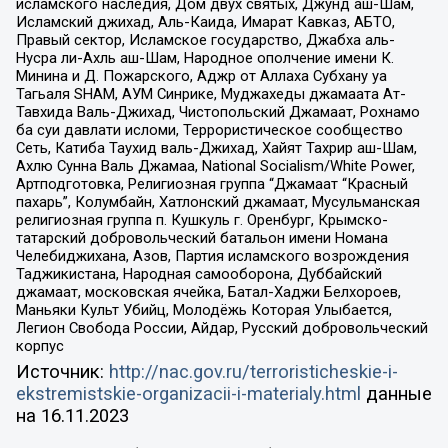
исламского наследия, Дом двух святых, Джунд аш-Шам,
Исламский джихад, Аль-Каида, Имарат Кавказ, АБТО,
Правый сектор, Исламское государство, Джабха аль-
Нусра ли-Ахль аш-Шам, Народное ополчение имени К.
Минина и Д. Пожарского, Аджр от Аллаха Субхану уа
Тагьаля SHAM, АУМ Синрике, Муджахеды джамаата Ат-
Тавхида Валь-Джихад, Чистопольский Джамаат, Рохнамо
ба суи давлати исломи, Террористическое сообщество
Сеть, Катиба Таухид валь-Джихад, Хайят Тахрир аш-Шам,
Ахлю Сунна Валь Джамаа, National Socialism/White Power,
Артподготовка, Религиозная группа “Джамаат “Красный
пахарь”, Колумбайн, Хатлонский джамаат, Мусульманская
религиозная группа п. Кушкуль г. Оренбург, Крымско-
татарский добровольческий батальон имени Номана
Челебиджихана, Азов, Партия исламского возрождения
Таджикистана, Народная самооборона, Дуббайский
джамаат, московская ячейка, Батал-Хаджи Белхороев,
Маньяки Культ Убийц, Молодёжь Которая Улыбается,
Легион Свобода России, Айдар, Русский добровольческий
корпус
Источник:
http://nac.gov.ru/terroristicheskie-i-
ekstremistskie-organizacii-i-materialy.html
данные
на
16.11.2023