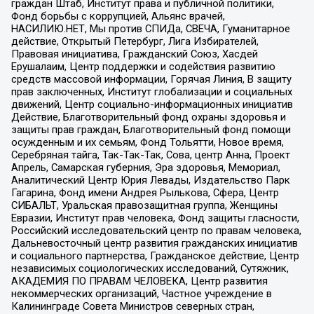
граждан Штаб, Институт права и публичной политики,
Фонд борьбы с коррупцией, Альянс врачей,
НАСИЛИЮ.НЕТ, Мы против СПИДа, СВЕЧА, Гуманитарное
действие, Открытый Петербург, Лига Избирателей,
Правовая инициатива, Гражданский Союз, Хасдей
Ерушалаим, Центр поддержки и содействия развитию
средств массовой информации, Горячая Линия, В защиту
прав заключенных, Институт глобализации и социальных
движений, Центр социально-информационных инициатив
Действие, Благотворительный фонд охраны здоровья и
защиты прав граждан, Благотворительный фонд помощи
осужденным и их семьям, Фонд Тольятти, Новое время,
Серебряная тайга, Так-Так-Так, Сова, центр Анна, Проект
Апрель, Самарская губерния, Эра здоровья, Мемориал,
Аналитический Центр Юрия Левады, Издательство Парк
Гагарина, Фонд имени Андрея Рылькова, Сфера, Центр
СИБАЛЬТ, Уральская правозащитная группа, Женщины
Евразии, Институт прав человека, Фонд защиты гласности,
Российский исследовательский центр по правам человека,
Дальневосточный центр развития гражданских инициатив
и социального партнерства, Гражданское действие, Центр
независимых социологических исследований, Сутяжник,
АКАДЕМИЯ ПО ПРАВАМ ЧЕЛОВЕКА, Центр развития
некоммерческих организаций, Частное учреждение в
Калининграде Совета Министров северных стран,