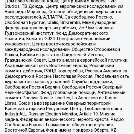
Дом прав человека Крым, Центр дикого лосося, TVR
Studios, ТВ Дождь, Центр европейских исследований им
Вилфрида Мартенса, Сетевое объединение журналистов
расследователей, АЛЛАТРА, За свободную Россию,
Свободная Бурятия, Uralic, UnKremlin, Международная
федерация транспортных рабочих, ИстЧам Финланд,
Гудзоновский институт, Фонд Демократического
Развития, Комитет-2024, Центрально-Европейский
университет, Центр восточноевропейских и
международных исследований, Общество Сторожевой
башни, Библии и трактатов Свидетелей Иеговы,
Гражданский Совет, Центр анализа европейской политики,
Академическая сеть Восточная Европа, Российский
комитет действия, РЭНД корпорейшн, Русская Америка за
демократию в России, Настоящая Россия, Глобальная сеть
журналистов-расследователей, Служба поддержки,
Свободная Россия Берлин, Свободная Россия Северный
Рейн-Вестфалия, Фонд глобальной помощи, Антивоенный
комитет России, Russie-Libertes, La Asocicion de Rusos
Libres, Союз за возвращение Северных территорий,
Крымскотатарский Ресурсный Центр, Глобальный союз
IndustriALL, Russian Election Monitor, Article 19, Мнение
медиа, Федерация анархического черного креста, Радио
Свободная Европа, Германское общество изучения
Восточной Европы, Фонд имени Фридриха Эберта, XZ