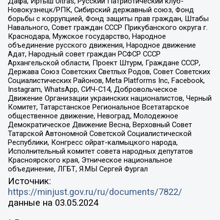
Дафа, Иртыш Ultras, Русский Патриотический клуб-
Новокузнецк/РПК, Сибирский державный союз, Фонд
борьбы с коррупцией, Фонд защиты прав граждан, Штабы
Навального, Совет граждан СССР Прикубанского округа г.
Краснодара, Мужское государство, Народное
объединение русского движения, Народное движение
Адат, Народный совет граждан РСФСР СССР
Архангельской области, Проект Штурм, Граждане СССР,
Держава Союз Советских Светлых Родов, Совет Советских
Социалистических Районов, Meta Platforms Inc, Facebook,
Instagram, WhatsApp, СИЧ-С14, Добровольческое
Движение Организации украинских националистов, Черный
Комитет, Татарстанское Региональное Всетатарское
общественное движение, Невоград, Молодежное
Демократическое Движение Весна, Верховный Совет
Татарской Автономной Советской Социалистической
Республики, Конгресс ойрат-калмыцкого народа,
Исполнительный комитет совета народных депутатов
Красноярского края, Этническое национальное
объединение, ЛГБТ, Я.МЫ Сергей Фургал
Источник:
https://minjust.gov.ru/ru/documents/7822/
данные на
03.05.2024