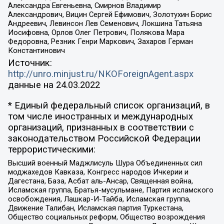
Александра Евгеньевна, Смирнов Владимир
Александрович, Вицин Сергей Ефимович, Золотухин Борис
Андреевич, Левинсон Лев Семенович, Локшина Татьяна
Иосифовна, Орлов Олег Петрович, Полякова Мара
Федоровна, Резник Генри Маркович, Захаров Герман
Константинович
Источник:
http://unro.minjust.ru/NKOForeignAgent.aspx
данные на
24.03.2022
* Единый федеральный список организаций, в
том числе иностранных и международных
организаций, признанных в соответствии с
законодательством Российской Федерации
террористическими:
Высший военный Маджлисуль Шура Объединенных сил
моджахедов Кавказа, Конгресс народов Ичкерии и
Дагестана, База, Асбат аль-Ансар, Священная война,
Исламская группа, Братья-мусульмане, Партия исламского
освобождения, Лашкар-И-Тайба, Исламская группа,
Движение Талибан, Исламская партия Туркестана,
Общество социальных реформ, Общество возрождения