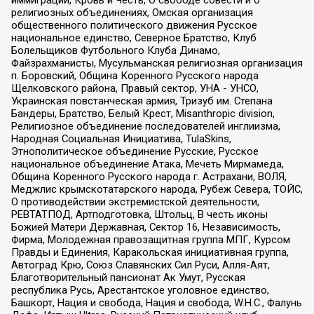
религиозных объединениях, Омская организация
общественного политического движения Русское
национальное единство, Северное Братство, Клуб
Болельщиков Футбольного Клуба Динамо,
Файзрахманисты, Мусульманская религиозная организация
п. Боровский, Община Коренного Русского народа
Щелковского района, Правый сектор, УНА - УНСО,
Украинская повстанческая армия, Тризуб им. Степана
Бандеры, Братство, Белый Крест, Misanthropic division,
Религиозное объединение последователей инглиизма,
Народная Социальная Инициатива, TulaSkins,
Этнополитическое объединение Русские, Русское
национальное объединение Атака, Мечеть Мирмамеда,
Община Коренного Русского народа г. Астрахани, ВОЛЯ,
Меджлис крымскотатарского народа, Рубеж Севера, ТОЙС,
О противодействии экстремистской деятельности,
РЕВТАТПОД, Артподготовка, Штольц, В честь иконы
Божией Матери Державная, Сектор 16, Независимость,
Фирма, Молодежная правозащитная группа МПГ, Курсом
Правды и Единения, Каракольская инициативная группа,
Автоград Крю, Союз Славянских Сил Руси, Алля-Аят,
Благотворительный пансионат Ак Умут, Русская
республика Русь, Арестантское уголовное единство,
Башкорт, Нация и свобода, Нация и свобода, W.H.С., Фалунь