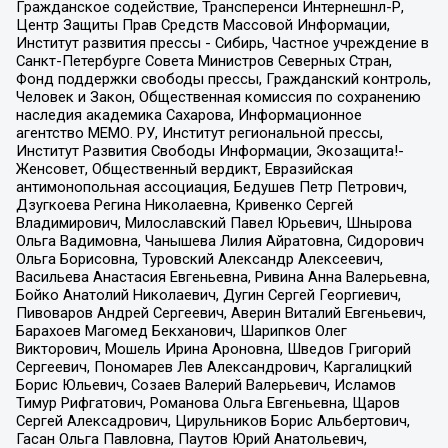
Гражданское содействие, Трансперенси Интернешнл-Р,
Центр Защиты Прав Средств Массовой Информации,
Институт развития прессы - Сибирь, Частное учреждение в
Санкт-Петербурге Совета Министров Северных Стран,
Фонд поддержки свободы прессы, Гражданский контроль,
Человек и Закон, Общественная комиссия по сохранению
наследия академика Сахарова, Информационное
агентство МЕМО. РУ, Институт региональной прессы,
Институт Развития Свободы Информации, Экозащита!-
Женсовет, Общественный вердикт, Евразийская
антимонопольная ассоциация, Бедушев Петр Петрович,
Дзугкоева Регина Николаевна, Кривенко Сергей
Владимирович, Милославский Павел Юрьевич, Шнырова
Ольга Вадимовна, Чанышева Лилия Айратовна, Сидорович
Ольга Борисовна, Туровский Александр Алексеевич,
Васильева Анастасия Евгеньевна, Ривина Анна Валерьевна,
Бойко Анатолий Николаевич, Дугин Сергей Георгиевич,
Пивоваров Андрей Сергеевич, Аверин Виталий Евгеньевич,
Барахоев Магомед Бекханович, Шарипков Олег
Викторович, Мошель Ирина Ароновна, Шведов Григорий
Сергеевич, Пономарев Лев Александрович, Каргалицкий
Борис Юльевич, Созаев Валерий Валерьевич, Исламов
Тимур Рифгатович, Романова Ольга Евгеньевна, Щаров
Сергей Алексадрович, Цирульников Борис Альбертович,
Гасан Ольга Павловна, Паутов Юрий Анатольевич,