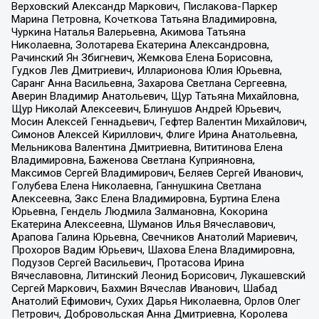
Верховский Александр Маркович, Пислакова-Паркер
Марина Петровна, Кочеткова Татьяна Владимировна,
Чуркина Наталья Валерьевна, Акимова Татьяна
Николаевна, Золотарева Екатерина Александровна,
Рачинский Ян Збигневич, Жемкова Елена Борисовна,
Гудков Лев Дмитриевич, Илларионова Юлия Юрьевна,
Саранг Анна Васильевна, Захарова Светлана Сергеевна,
Аверин Владимир Анатольевич, Щур Татьяна Михайловна,
Щур Николай Алексеевич, Блинушов Андрей Юрьевич,
Мосин Алексей Геннадьевич, Гефтер Валентин Михайлович,
Симонов Алексей Кириллович, Флиге Ирина Анатольевна,
Мельникова Валентина Дмитриевна, Вититинова Елена
Владимировна, Баженова Светлана Куприяновна,
Максимов Сергей Владимирович, Беляев Сергей Иванович,
Голубева Елена Николаевна, Ганнушкина Светлана
Алексеевна, Закс Елена Владимировна, Буртина Елена
Юрьевна, Гендель Людмила Залмановна, Кокорина
Екатерина Алексеевна, Шуманов Илья Вячеславович,
Арапова Галина Юрьевна, Свечников Анатолий Мариевич,
Прохоров Вадим Юрьевич, Шахова Елена Владимировна,
Подузов Сергей Васильевич, Протасова Ирина
Вячеславовна, Литинский Леонид Борисович, Лукашевский
Сергей Маркович, Бахмин Вячеслав Иванович, Шабад
Анатолий Ефимович, Сухих Дарья Николаевна, Орлов Олег
Петрович, Добровольская Анна Дмитриевна, Королева