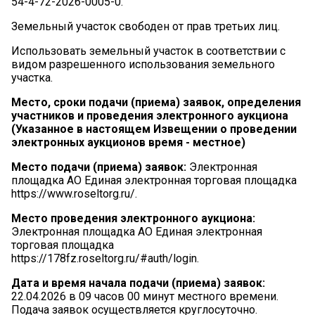
54-4-72-2026-0005-0.
Земельный участок свободен от прав третьих лиц.
Использовать земельный участок в соответствии с
видом разрешенного использования земельного
участка.
Место, сроки подачи (приема) заявок, определения
участников и
проведения
электронного
аукциона
(Указанное в настоящем Извещении о проведении
электронных
аукционов
время -
местное)
Место
подачи
(приема)
заявок:
Электронная
площадка АО Единая электронная торговая площадка
https://www.roseltorg.ru/.
Место
проведения
электронного
аукциона:
Электронная площадка АО Единая электронная
торговая площадка
https://178fz.roseltorg.ru/#auth/login.
Дата
и
время
начала
подачи
(приема)
заявок:
22.04.2026 в 09 часов 00 минут местного времени.
Подача заявок осуществляется круглосуточно.