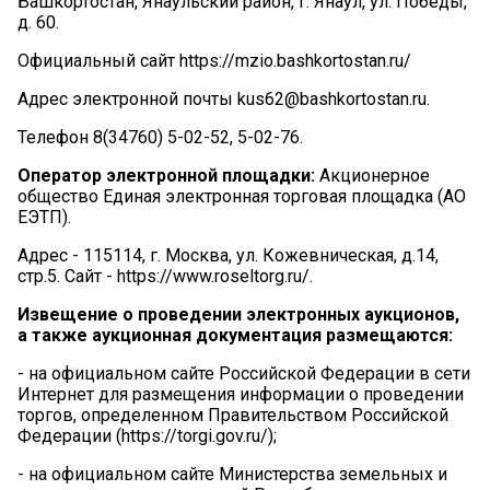
Башкортостан, Янаульский район, г. Янаул, ул. Победы,
д. 60.
Официальный сайт https://mzio.bashkortostan.ru/
Адрес электронной почты kus62@bashkortostan.ru.
Телефон 8(34760) 5-02-52, 5-02-76.
Оператор
электронной
площадки:
Акционерное
общество Единая электронная торговая площадка (АО
ЕЭТП).
Адрес - 115114, г. Москва, ул. Кожевническая, д.14,
стр.5. Сайт - https://www.roseltorg.ru/.
Извещение
о
проведении
электронных
аукционов,
а
также
аукционная
документация
размещаются:
-
на официальном сайте Российской Федерации в сети
Интернет для размещения информации о проведении
торгов, определенном Правительством Российской
Федерации (https://torgi.gov.ru/);
-
на официальном сайте Министерства земельных и