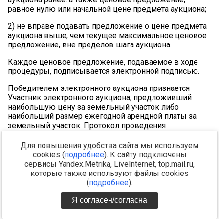
равное нулю или начальной цене предмета аукциона;
2)
не вправе подавать предложение о цене предмета
аукциона выше, чем текущее максимальное ценовое
предложение, вне пределов шага аукциона.
Каждое ценовое предложение, подаваемое в ходе
процедуры, подписывается электронной подписью.
Победителем электронного аукциона признается
Участник электронного аукциона, предложивший
наибольшую цену за земельный участок либо
наибольший размер ежегодной арендной платы за
земельный участок. Протокол проведения
электронного аукциона (аренда и продажа земельного
участка) размещается автоматизированной системой
Для повышения удобства сайта мы используем
Оператора (АС Оператора) в Открытой и Закрытой
cookies (
подробнее
). К сайту подключены
частях АС Оператора в течение 1 (одного) часа после
сервисы Yandex.Metrika, LiveInternet, top.mail.ru,
окончания аукциона (аренда и продажа земельного
которые также используют файлы cookies
участка), и должен содержать адрес электронной
(
подробнее
).
площадки, дата, время начала и окончания
электронного аукциона, начальная цена предмета
Я согласен/согласна
аукциона в день проведения электронного аукциона,
все максимальные предложения каждого Участника о