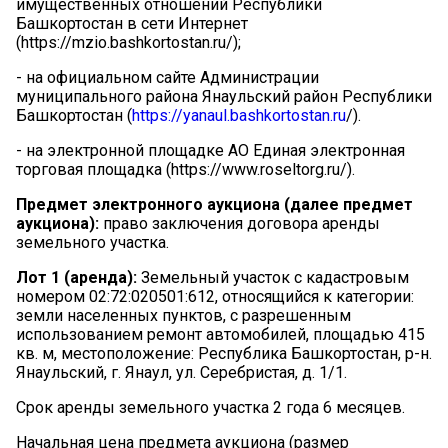
имущественных отношений Республики
Башкортостан в сети Интернет
(https://mzio.bashkortostan.ru/);
-
на официальном сайте Администрации
муниципального района Янаульский район Республики
Башкортостан (
https://
yanaul.bashkortostan.ru
/
).
-
на электронной площадке АО Единая электронная
торговая площадка (https://www.roseltorg.ru/).
Предмет электронного аукциона (далее предмет
аукциона):
право заключения договора аренды
земельного участка.
Лот 1 (аренда):
Земельный участок с кадастровым
номером 02:72:020501:612, относящийся к категории:
земли населенных пунктов, с разрешенным
использованием ремонт автомобилей, площадью 415
кв. м, местоположение: Республика Башкортостан, р-н.
Янаульский, г. Янаул, ул. Серебристая, д. 1/1.
Срок аренды земельного участка 2 года 6 месяцев.
Начальная цена предмета аукциона (размер