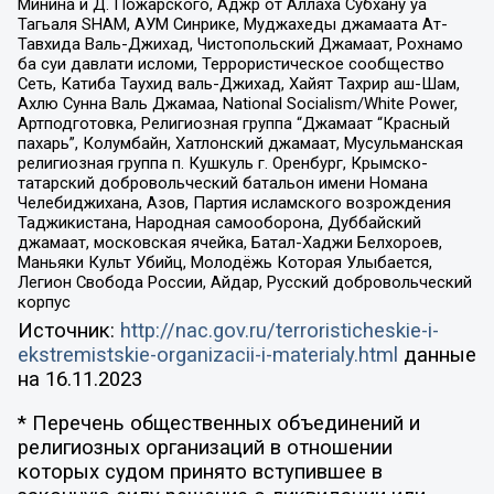
Минина и Д. Пожарского, Аджр от Аллаха Субхану уа
Тагьаля SHAM, АУМ Синрике, Муджахеды джамаата Ат-
Тавхида Валь-Джихад, Чистопольский Джамаат, Рохнамо
ба суи давлати исломи, Террористическое сообщество
Сеть, Катиба Таухид валь-Джихад, Хайят Тахрир аш-Шам,
Ахлю Сунна Валь Джамаа, National Socialism/White Power,
Артподготовка, Религиозная группа “Джамаат “Красный
пахарь”, Колумбайн, Хатлонский джамаат, Мусульманская
религиозная группа п. Кушкуль г. Оренбург, Крымско-
татарский добровольческий батальон имени Номана
Челебиджихана, Азов, Партия исламского возрождения
Таджикистана, Народная самооборона, Дуббайский
джамаат, московская ячейка, Батал-Хаджи Белхороев,
Маньяки Культ Убийц, Молодёжь Которая Улыбается,
Легион Свобода России, Айдар, Русский добровольческий
корпус
Источник:
http://nac.gov.ru/terroristicheskie-i-
ekstremistskie-organizacii-i-materialy.html
данные
на
16.11.2023
* Перечень общественных объединений и
религиозных организаций в отношении
которых судом принято вступившее в