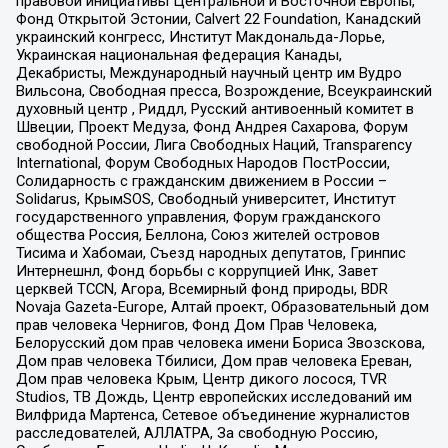
правовой инициативы Центральной и Восточной Европы,
Фонд Открытой Эстонии, Calvert 22 Foundation, Канадский
украинский конгресс, Институт Макдональда-Лорье,
Украинская национальная федерация Канады,
Декабристы, Международный научный центр им Вудро
Вильсона, Свободная пресса, Возрождение, Всеукраинский
духовный центр , Риддл, Русский антивоенный комитет в
Швеции, Проект Медуза, Фонд Андрея Сахарова, Форум
свободной России, Лига Свободных Наций, Transparеncy
International, Форум Свободных Народов ПостРоссии,
Солидарность с гражданским движением в России –
Solidarus, КрымSOS, Свободный университет, Институт
государственного управления, Форум гражданского
общества Россия, Беллона, Союз жителей островов
Тисима и Хабомаи, Съезд народных депутатов, Гринпис
Интернешнл, Фонд борьбы с коррупцией Инк, Завет
церквей TCCN, Агора, Всемирный фонд природы, BDR
Novaja Gazeta-Europe, Алтай проект, Образовательный дом
прав человека Чернигов, Фонд Дом Прав Человека,
Белорусский дом прав человека имени Бориса Звозскова,
Дом прав человека Тбилиси, Дом прав человека Ереван,
Дом прав человека Крым, Центр дикого лосося, TVR
Studios, ТВ Дождь, Центр европейских исследований им
Вилфрида Мартенса, Сетевое объединение журналистов
расследователей, АЛЛАТРА, За свободную Россию,