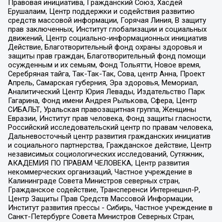
Правовая инициатива, Гражданский Союз, Хасдей
Ерушалаим, Центр поддержки и содействия развитию
средств массовой информации, Горячая Линия, В защиту
прав заключенных, Институт глобализации и социальных
движений, Центр социально-информационных инициатив
Действие, Благотворительный фонд охраны здоровья и
защиты прав граждан, Благотворительный фонд помощи
осужденным и их семьям, Фонд Тольятти, Новое время,
Серебряная тайга, Так-Так-Так, Сова, центр Анна, Проект
Апрель, Самарская губерния, Эра здоровья, Мемориал,
Аналитический Центр Юрия Левады, Издательство Парк
Гагарина, Фонд имени Андрея Рылькова, Сфера, Центр
СИБАЛЬТ, Уральская правозащитная группа, Женщины
Евразии, Институт прав человека, Фонд защиты гласности,
Российский исследовательский центр по правам человека,
Дальневосточный центр развития гражданских инициатив
и социального партнерства, Гражданское действие, Центр
независимых социологических исследований, Сутяжник,
АКАДЕМИЯ ПО ПРАВАМ ЧЕЛОВЕКА, Центр развития
некоммерческих организаций, Частное учреждение в
Калининграде Совета Министров северных стран,
Гражданское содействие, Трансперенси Интернешнл-Р,
Центр Защиты Прав Средств Массовой Информации,
Институт развития прессы - Сибирь, Частное учреждение в
Санкт-Петербурге Совета Министров Северных Стран,