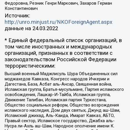
Федоровна, Резник Генри Маркович, Захаров Герман
Константинович
Источник:
http://unro.minjust.ru/NKOForeignAgent.aspx
данные на
24.03.2022
* Единый федеральный список организаций, в
том числе иностранных и международных
организаций, признанных в соответствии с
законодательством Российской Федерации
террористическими:
Высший военный Маджлисуль Шура Объединенных сил
моджахедов Кавказа, Конгресс народов Ичкерии и
Дагестана, База, Асбат аль-Ансар, Священная война,
Исламская группа, Братья-мусульмане, Партия исламского
освобождения, Лашкар-И-Тайба, Исламская группа,
Движение Талибан, Исламская партия Туркестана,
Общество социальных реформ, Общество возрождения
исламского наследия, Дом двух святых, Джунд аш-Шам,
Исламский джихад, Аль-Каида, Имарат Кавказ, АБТО,
Правый сектор, Исламское государство, Джабха аль-
Нусра ли-Ахль аш-Шам, Народное ополчение имени К.