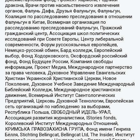
дракона, Врачи против насильственного извлечения
органов, Фалунь Дафа, Друзья Фалуньгун, Фалуньгун,
Коалиция по расследованию преследования в отношении
Фалуньгун в Китае, Всемирная организация по
расследованию преследований Фалуньгун, Пражский
гражданский центр, Ассоциация школ политических
исследований при Совете Европы, Центр либеральной
современности, Форум русскоязычных европейцев,
Немецко-русский обмен, Бард колледж, Европейский
выбор, Фонд Ходорковского, Оксфордский российский
фонд, Фонд Будущее России, Компания свободы
информации, Проект Медиа, Международное партнерство
за права человека, Духовное Управление Евангельских
Христиан Украинской Христианской Церкви, Новое
Поколение, Духовное Учебное Заведение Международный
Библейский Колледж, Международное христианское
движение, Всемирный Институт Саентологических
Предприятий, Церковь Духовной Технологии, Европейская
сеть организаций по наблюдению за выборами,
Республика Польша, СВОБОДНЫЙ ИДЕЛЬ-УРАЛ,
Ассоциация развития журналистики, IStories fonds,
Королевский Институт Международных Отношений,
КРИМСЬКА ПРАВОЗАХИСНА ГРУПА, Фонд имени Генриха
Бёлля, Stichting Bellingcat, Bellingcat Ltd, The Insider, Институт