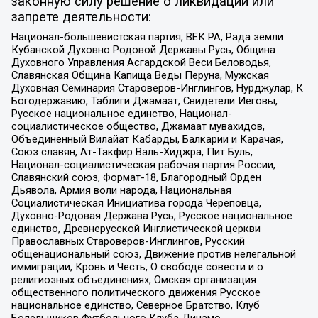
законную силу решение о ликвидации или
запрете деятельности:
Национал-большевистская партия, ВЕК РА, Рада земли
Кубанской Духовно Родовой Державы Русь, Община
Духовного Управления Асгардской Веси Беловодья,
Славянская Община Капища Веды Перуна, Мужская
Духовная Семинария Староверов-Инглингов, Нурджулар, К
Богодержавию, Таблиги Джамаат, Свидетели Иеговы,
Русское национальное единство, Национал-
социалистическое общество, Джамаат мувахидов,
Объединенный Вилайат Кабарды, Балкарии и Карачая,
Союз славян, Ат-Такфир Валь-Хиджра, Пит Буль,
Национал-социалистическая рабочая партия России,
Славянский союз, Формат-18, Благородный Орден
Дьявола, Армия воли народа, Национальная
Социалистическая Инициатива города Череповца,
Духовно-Родовая Держава Русь, Русское национальное
единство, Древнерусской Инглистической церкви
Православных Староверов-Инглингов, Русский
общенациональный союз, Движение против нелегальной
иммиграции, Кровь и Честь, О свободе совести и о
религиозных объединениях, Омская организация
общественного политического движения Русское
национальное единство, Северное Братство, Клуб
Болельщиков Футбольного Клуба Динамо,