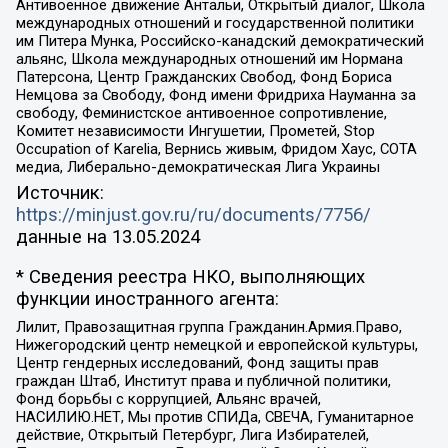
Антивоенное движение Антальи, Открытый диалог, Школа
международных отношений и государственной политики
им Питера Мунка, Российско-канадский демократический
альянс, Школа международных отношений им Нормана
Патерсона, Центр Гражданских Свобод, Фонд Бориса
Немцова за Свободу, Фонд имени Фридриха Науманна за
свободу, Феминистское антивоенное сопротивление,
Комитет независимости Ингушетии, Прометей, Stop
Occupation of Karelia, Вернись живым, Фридом Хаус, СОТА
медиа, Либерально-демократическая Лига Украины
Источник:
https://minjust.gov.ru/ru/documents/7756/
данные на
13.05.2024
* Сведения реестра НКО, выполняющих
функции иностранного агента:
Лилит, Правозащитная группа Гражданин.Армия.Право,
Нижегородский центр немецкой и европейской культуры,
Центр гендерных исследований, Фонд защиты прав
граждан Штаб, Институт права и публичной политики,
Фонд борьбы с коррупцией, Альянс врачей,
НАСИЛИЮ.НЕТ, Мы против СПИДа, СВЕЧА, Гуманитарное
действие, Открытый Петербург, Лига Избирателей,