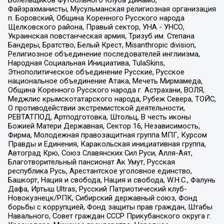
Файзрахманисты, Мусульманская религиозная организация
п. Боровский, Община Коренного Русского народа
Щелковского района, Правый сектор, УНА - УНСО,
Украинская повстанческая армия, Тризуб им. Степана
Бандеры, Братство, Белый Крест, Misanthropic division,
Религиозное объединение последователей инглиизма,
Народная Социальная Инициатива, TulaSkins,
Этнополитическое объединение Русские, Русское
национальное объединение Атака, Мечеть Мирмамеда,
Община Коренного Русского народа г. Астрахани, ВОЛЯ,
Меджлис крымскотатарского народа, Рубеж Севера, ТОЙС,
О противодействии экстремистской деятельности,
РЕВТАТПОД, Артподготовка, Штольц, В честь иконы
Божией Матери Державная, Сектор 16, Независимость,
Фирма, Молодежная правозащитная группа МПГ, Курсом
Правды и Единения, Каракольская инициативная группа,
Автоград Крю, Союз Славянских Сил Руси, Алля-Аят,
Благотворительный пансионат Ак Умут, Русская
республика Русь, Арестантское уголовное единство,
Башкорт, Нация и свобода, Нация и свобода, W.H.С., Фалунь
Дафа, Иртыш Ultras, Русский Патриотический клуб-
Новокузнецк/РПК, Сибирский державный союз, Фонд
борьбы с коррупцией, Фонд защиты прав граждан, Штабы
Навального, Совет граждан СССР Прикубанского округа г.