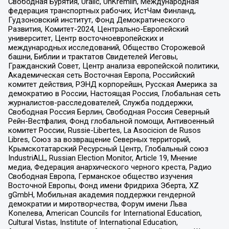
Свободная Бурятия, Uralic, UnKremlin, Международная
федерация транспортных рабочих, ИстЧам Финланд,
Гудзоновский институт, Фонд Демократического
Развития, Комитет-2024, Центрально-Европейский
университет, Центр восточноевропейских и
международных исследований, Общество Сторожевой
башни, Библии и трактатов Свидетелей Иеговы,
Гражданский Совет, Центр анализа европейской политики,
Академическая сеть Восточная Европа, Российский
комитет действия, РЭНД корпорейшн, Русская Америка за
демократию в России, Настоящая Россия, Глобальная сеть
журналистов-расследователей, Служба поддержки,
Свободная Россия Берлин, Свободная Россия Северный
Рейн-Вестфалия, Фонд глобальной помощи, Антивоенный
комитет России, Russie-Libertes, La Asocicion de Rusos
Libres, Союз за возвращение Северных территорий,
Крымскотатарский Ресурсный Центр, Глобальный союз
IndustriALL, Russian Election Monitor, Article 19, Мнение
медиа, Федерация анархического черного креста, Радио
Свободная Европа, Германское общество изучения
Восточной Европы, Фонд имени Фридриха Эберта, XZ
gGmbH, Мобильная академия поддержки гендерной
демократии и миротворчества, Форум имени Льва
Копелева, American Councils for International Education,
Cultural Vistas, Institute of International Education,