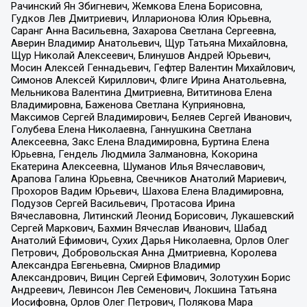
Рачинский Ян Збигневич, Жемкова Елена Борисовна,
Гудков Лев Дмитриевич, Илларионова Юлия Юрьевна,
Саранг Анна Васильевна, Захарова Светлана Сергеевна,
Аверин Владимир Анатольевич, Щур Татьяна Михайловна,
Щур Николай Алексеевич, Блинушов Андрей Юрьевич,
Мосин Алексей Геннадьевич, Гефтер Валентин Михайлович,
Симонов Алексей Кириллович, Флиге Ирина Анатольевна,
Мельникова Валентина Дмитриевна, Вититинова Елена
Владимировна, Баженова Светлана Куприяновна,
Максимов Сергей Владимирович, Беляев Сергей Иванович,
Голубева Елена Николаевна, Ганнушкина Светлана
Алексеевна, Закс Елена Владимировна, Буртина Елена
Юрьевна, Гендель Людмила Залмановна, Кокорина
Екатерина Алексеевна, Шуманов Илья Вячеславович,
Арапова Галина Юрьевна, Свечников Анатолий Мариевич,
Прохоров Вадим Юрьевич, Шахова Елена Владимировна,
Подузов Сергей Васильевич, Протасова Ирина
Вячеславовна, Литинский Леонид Борисович, Лукашевский
Сергей Маркович, Бахмин Вячеслав Иванович, Шабад
Анатолий Ефимович, Сухих Дарья Николаевна, Орлов Олег
Петрович, Добровольская Анна Дмитриевна, Королева
Александра Евгеньевна, Смирнов Владимир
Александрович, Вицин Сергей Ефимович, Золотухин Борис
Андреевич, Левинсон Лев Семенович, Локшина Татьяна
Иосифовна, Орлов Олег Петрович, Полякова Мара