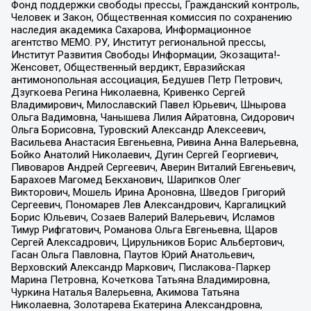
Фонд поддержки свободы прессы, Гражданский контроль,
Человек и Закон, Общественная комиссия по сохранению
наследия академика Сахарова, Информационное
агентство МЕМО. РУ, Институт региональной прессы,
Институт Развития Свободы Информации, Экозащита!-
Женсовет, Общественный вердикт, Евразийская
антимонопольная ассоциация, Бедушев Петр Петрович,
Дзугкоева Регина Николаевна, Кривенко Сергей
Владимирович, Милославский Павел Юрьевич, Шнырова
Ольга Вадимовна, Чанышева Лилия Айратовна, Сидорович
Ольга Борисовна, Туровский Александр Алексеевич,
Васильева Анастасия Евгеньевна, Ривина Анна Валерьевна,
Бойко Анатолий Николаевич, Дугин Сергей Георгиевич,
Пивоваров Андрей Сергеевич, Аверин Виталий Евгеньевич,
Барахоев Магомед Бекханович, Шарипков Олег
Викторович, Мошель Ирина Ароновна, Шведов Григорий
Сергеевич, Пономарев Лев Александрович, Каргалицкий
Борис Юльевич, Созаев Валерий Валерьевич, Исламов
Тимур Рифгатович, Романова Ольга Евгеньевна, Щаров
Сергей Алексадрович, Цирульников Борис Альбертович,
Гасан Ольга Павловна, Паутов Юрий Анатольевич,
Верховский Александр Маркович, Пислакова-Паркер
Марина Петровна, Кочеткова Татьяна Владимировна,
Чуркина Наталья Валерьевна, Акимова Татьяна
Николаевна, Золотарева Екатерина Александровна,