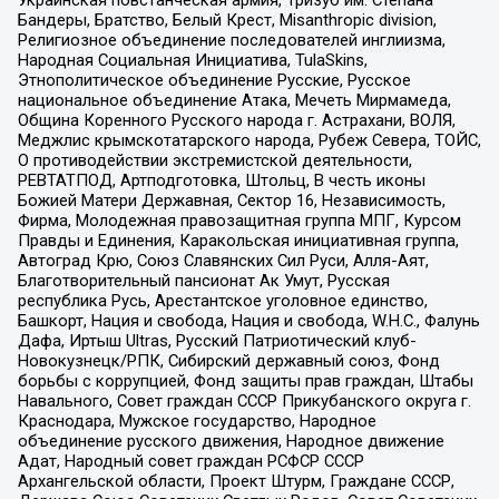
Бандеры, Братство, Белый Крест, Misanthropic division,
Религиозное объединение последователей инглиизма,
Народная Социальная Инициатива, TulaSkins,
Этнополитическое объединение Русские, Русское
национальное объединение Атака, Мечеть Мирмамеда,
Община Коренного Русского народа г. Астрахани, ВОЛЯ,
Меджлис крымскотатарского народа, Рубеж Севера, ТОЙС,
О противодействии экстремистской деятельности,
РЕВТАТПОД, Артподготовка, Штольц, В честь иконы
Божией Матери Державная, Сектор 16, Независимость,
Фирма, Молодежная правозащитная группа МПГ, Курсом
Правды и Единения, Каракольская инициативная группа,
Автоград Крю, Союз Славянских Сил Руси, Алля-Аят,
Благотворительный пансионат Ак Умут, Русская
республика Русь, Арестантское уголовное единство,
Башкорт, Нация и свобода, Нация и свобода, W.H.С., Фалунь
Дафа, Иртыш Ultras, Русский Патриотический клуб-
Новокузнецк/РПК, Сибирский державный союз, Фонд
борьбы с коррупцией, Фонд защиты прав граждан, Штабы
Навального, Совет граждан СССР Прикубанского округа г.
Краснодара, Мужское государство, Народное
объединение русского движения, Народное движение
Адат, Народный совет граждан РСФСР СССР
Архангельской области, Проект Штурм, Граждане СССР,