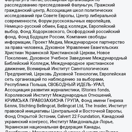
расследованию преследований Фалуньгун, Пражский
гражданский центр, Ассоциация школ политических
исследований при Совете Европы, Центр либеральной
современности, Форум русскоязычных европейцев,
Немецко-русский обмен, Бард колледж, Европейский
выбор, Фонд Ходорковского, Оксфордский российский
фонд, Фонд Будущее России, Компания свободы
информации, Проект Медиа, Международное партнерство
за права человека, Духовное Управление Евангельских
Христиан Украинской Христианской Церкви, Новое
Поколение, Духовное Учебное Заведение Международный
Библейский Колледж, Международное христианское
движение, Всемирный Институт Саентологических
Предприятий, Церковь Духовной Технологии, Европейская
сеть организаций по наблюдению за выборами,
Республика Польша, СВОБОДНЫЙ ИДЕЛЬ-УРАЛ,
Ассоциация развития журналистики, IStories fonds,
Королевский Институт Международных Отношений,
КРИМСЬКА ПРАВОЗАХИСНА ГРУПА, Фонд имени Генриха
Бёлля, Stichting Bellingcat, Bellingcat Ltd, The Insider, Институт
правовой инициативы Центральной и Восточной Европы,
Фонд Открытой Эстонии, Calvert 22 Foundation, Канадский
украинский конгресс, Институт Макдональда-Лорье,
Украинская национальная федерация Канады,