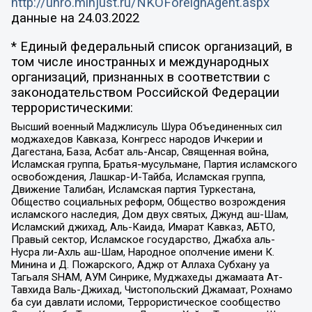
http://unro.minjust.ru/NKOForeignAgent.aspx
данные на
24.03.2022
* Единый федеральный список организаций, в
том числе иностранных и международных
организаций, признанных в соответствии с
законодательством Российской Федерации
террористическими:
Высший военный Маджлисуль Шура Объединенных сил
моджахедов Кавказа, Конгресс народов Ичкерии и
Дагестана, База, Асбат аль-Ансар, Священная война,
Исламская группа, Братья-мусульмане, Партия исламского
освобождения, Лашкар-И-Тайба, Исламская группа,
Движение Талибан, Исламская партия Туркестана,
Общество социальных реформ, Общество возрождения
исламского наследия, Дом двух святых, Джунд аш-Шам,
Исламский джихад, Аль-Каида, Имарат Кавказ, АБТО,
Правый сектор, Исламское государство, Джабха аль-
Нусра ли-Ахль аш-Шам, Народное ополчение имени К.
Минина и Д. Пожарского, Аджр от Аллаха Субхану уа
Тагьаля SHAM, АУМ Синрике, Муджахеды джамаата Ат-
Тавхида Валь-Джихад, Чистопольский Джамаат, Рохнамо
ба суи давлати исломи, Террористическое сообщество