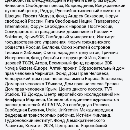
Декабристы, Международный научный центр им Вудро
Вильсона, Свободная пресса, Возрождение, Всеукраинский
духовный центр , Риддл, Русский антивоенный комитет в
Швеции, Проект Медуза, Фонд Андрея Сахарова, Форум
свободной России, Лига Свободных Наций, Transparеncy
International, Форум Свободных Народов ПостРоссии,
Солидарность с гражданским движением в России –
Solidarus, КрымSOS, Свободный университет, Институт
государственного управления, Форум гражданского
общества Россия, Беллона, Союз жителей островов
Тисима и Хабомаи, Съезд народных депутатов, Гринпис
Интернешнл, Фонд борьбы с коррупцией Инк, Завет
церквей TCCN, Агора, Всемирный фонд природы, BDR
Novaja Gazeta-Europe, Алтай проект, Образовательный дом
прав человека Чернигов, Фонд Дом Прав Человека,
Белорусский дом прав человека имени Бориса Звозскова,
Дом прав человека Тбилиси, Дом прав человека Ереван,
Дом прав человека Крым, Центр дикого лосося, TVR
Studios, ТВ Дождь, Центр европейских исследований им
Вилфрида Мартенса, Сетевое объединение журналистов
расследователей, АЛЛАТРА, За свободную Россию,
Свободная Бурятия, Uralic, UnKremlin, Международная
федерация транспортных рабочих, ИстЧам Финланд,
Гудзоновский институт, Фонд Демократического
Развития, Комитет-2024, Центрально-Европейский