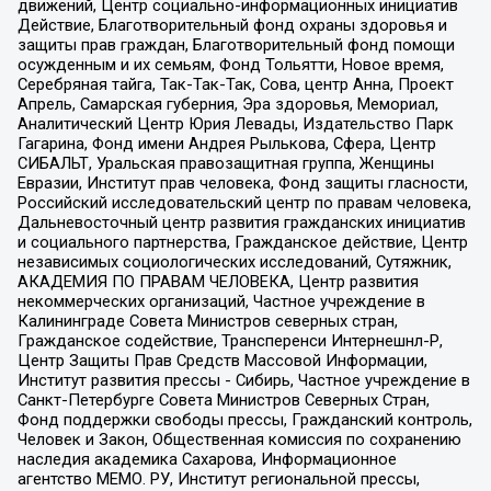
движений, Центр социально-информационных инициатив
Действие, Благотворительный фонд охраны здоровья и
защиты прав граждан, Благотворительный фонд помощи
осужденным и их семьям, Фонд Тольятти, Новое время,
Серебряная тайга, Так-Так-Так, Сова, центр Анна, Проект
Апрель, Самарская губерния, Эра здоровья, Мемориал,
Аналитический Центр Юрия Левады, Издательство Парк
Гагарина, Фонд имени Андрея Рылькова, Сфера, Центр
СИБАЛЬТ, Уральская правозащитная группа, Женщины
Евразии, Институт прав человека, Фонд защиты гласности,
Российский исследовательский центр по правам человека,
Дальневосточный центр развития гражданских инициатив
и социального партнерства, Гражданское действие, Центр
независимых социологических исследований, Сутяжник,
АКАДЕМИЯ ПО ПРАВАМ ЧЕЛОВЕКА, Центр развития
некоммерческих организаций, Частное учреждение в
Калининграде Совета Министров северных стран,
Гражданское содействие, Трансперенси Интернешнл-Р,
Центр Защиты Прав Средств Массовой Информации,
Институт развития прессы - Сибирь, Частное учреждение в
Санкт-Петербурге Совета Министров Северных Стран,
Фонд поддержки свободы прессы, Гражданский контроль,
Человек и Закон, Общественная комиссия по сохранению
наследия академика Сахарова, Информационное
агентство МЕМО. РУ, Институт региональной прессы,