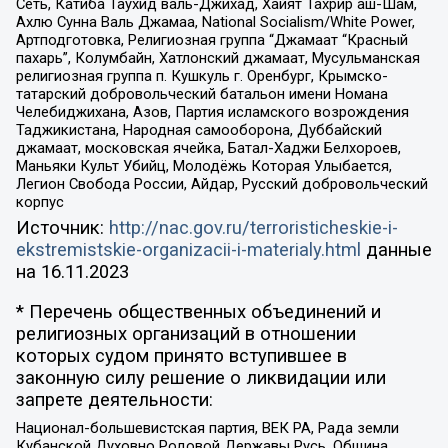
Сеть, Катиба Таухид валь-Джихад, Хайят Тахрир аш-Шам,
Ахлю Сунна Валь Джамаа, National Socialism/White Power,
Артподготовка, Религиозная группа “Джамаат “Красный
пахарь”, Колумбайн, Хатлонский джамаат, Мусульманская
религиозная группа п. Кушкуль г. Оренбург, Крымско-
татарский добровольческий батальон имени Номана
Челебиджихана, Азов, Партия исламского возрождения
Таджикистана, Народная самооборона, Дуббайский
джамаат, московская ячейка, Батал-Хаджи Белхороев,
Маньяки Культ Убийц, Молодёжь Которая Улыбается,
Легион Свобода России, Айдар, Русский добровольческий
корпус
Источник:
http://nac.gov.ru/terroristicheskie-i-
ekstremistskie-organizacii-i-materialy.html
данные
на
16.11.2023
* Перечень общественных объединений и
религиозных организаций в отношении
которых судом принято вступившее в
законную силу решение о ликвидации или
запрете деятельности:
Национал-большевистская партия, ВЕК РА, Рада земли
Кубанской Духовно Родовой Державы Русь, Община