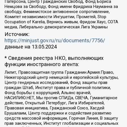
Патерсона, Центр Гражданских Свобод, Фонд Бориса
Немцова за Свободу, Фонд имени Фридриха Науманна за
свободу, Феминистское антивоенное сопротивление,
Комитет независимости Ингушетии, Прометей, Stop
Occupation of Karelia, Вернись живым, Фридом Хаус, СОТА
медиа, Либерально-демократическая Лига Украины
Источник:
https://minjust.gov.ru/ru/documents/7756/
данные на
13.05.2024
* Сведения реестра НКО, выполняющих
функции иностранного агента:
Лилит, Правозащитная группа Гражданин.Армия.Право,
Нижегородский центр немецкой и европейской культуры,
Центр гендерных исследований, Фонд защиты прав
граждан Штаб, Институт права и публичной политики,
Фонд борьбы с коррупцией, Альянс врачей,
НАСИЛИЮ.НЕТ, Мы против СПИДа, СВЕЧА, Гуманитарное
действие, Открытый Петербург, Лига Избирателей,
Правовая инициатива, Гражданский Союз, Хасдей
Ерушалаим, Центр поддержки и содействия развитию
средств массовой информации, Горячая Линия, В защиту
прав заключенных, Институт глобализации и социальных