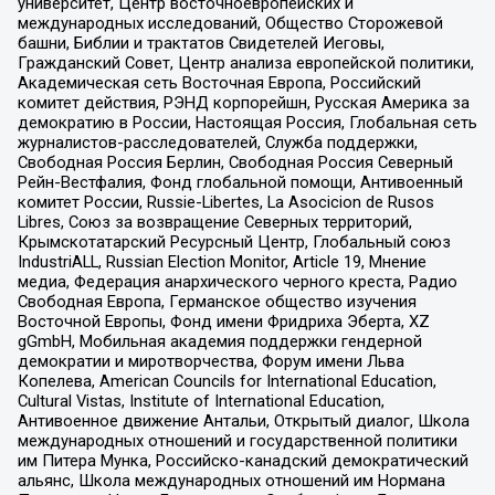
университет, Центр восточноевропейских и
международных исследований, Общество Сторожевой
башни, Библии и трактатов Свидетелей Иеговы,
Гражданский Совет, Центр анализа европейской политики,
Академическая сеть Восточная Европа, Российский
комитет действия, РЭНД корпорейшн, Русская Америка за
демократию в России, Настоящая Россия, Глобальная сеть
журналистов-расследователей, Служба поддержки,
Свободная Россия Берлин, Свободная Россия Северный
Рейн-Вестфалия, Фонд глобальной помощи, Антивоенный
комитет России, Russie-Libertes, La Asocicion de Rusos
Libres, Союз за возвращение Северных территорий,
Крымскотатарский Ресурсный Центр, Глобальный союз
IndustriALL, Russian Election Monitor, Article 19, Мнение
медиа, Федерация анархического черного креста, Радио
Свободная Европа, Германское общество изучения
Восточной Европы, Фонд имени Фридриха Эберта, XZ
gGmbH, Мобильная академия поддержки гендерной
демократии и миротворчества, Форум имени Льва
Копелева, American Councils for International Education,
Cultural Vistas, Institute of International Education,
Антивоенное движение Антальи, Открытый диалог, Школа
международных отношений и государственной политики
им Питера Мунка, Российско-канадский демократический
альянс, Школа международных отношений им Нормана