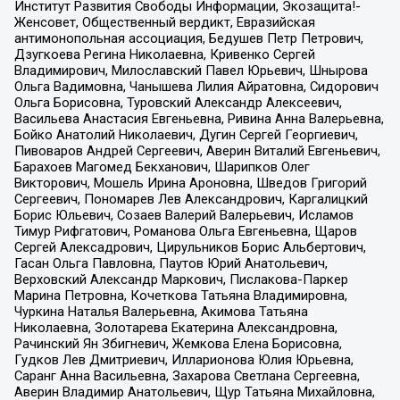
Институт Развития Свободы Информации, Экозащита!-
Женсовет, Общественный вердикт, Евразийская
антимонопольная ассоциация, Бедушев Петр Петрович,
Дзугкоева Регина Николаевна, Кривенко Сергей
Владимирович, Милославский Павел Юрьевич, Шнырова
Ольга Вадимовна, Чанышева Лилия Айратовна, Сидорович
Ольга Борисовна, Туровский Александр Алексеевич,
Васильева Анастасия Евгеньевна, Ривина Анна Валерьевна,
Бойко Анатолий Николаевич, Дугин Сергей Георгиевич,
Пивоваров Андрей Сергеевич, Аверин Виталий Евгеньевич,
Барахоев Магомед Бекханович, Шарипков Олег
Викторович, Мошель Ирина Ароновна, Шведов Григорий
Сергеевич, Пономарев Лев Александрович, Каргалицкий
Борис Юльевич, Созаев Валерий Валерьевич, Исламов
Тимур Рифгатович, Романова Ольга Евгеньевна, Щаров
Сергей Алексадрович, Цирульников Борис Альбертович,
Гасан Ольга Павловна, Паутов Юрий Анатольевич,
Верховский Александр Маркович, Пислакова-Паркер
Марина Петровна, Кочеткова Татьяна Владимировна,
Чуркина Наталья Валерьевна, Акимова Татьяна
Николаевна, Золотарева Екатерина Александровна,
Рачинский Ян Збигневич, Жемкова Елена Борисовна,
Гудков Лев Дмитриевич, Илларионова Юлия Юрьевна,
Саранг Анна Васильевна, Захарова Светлана Сергеевна,
Аверин Владимир Анатольевич, Щур Татьяна Михайловна,