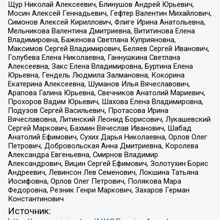
Щур Николай Алексеевич, Блинушов Андрей Юрьевич,
Мосин Алексей Геннадьевич, Гефтер Валентин Михайлович,
Симонов Алексей Кириллович, Флиге Ирина Анатольевна,
Мельникова Валентина Дмитриевна, Вититинова Елена
Владимировна, Баженова Светлана Куприяновна,
Максимов Сергей Владимирович, Беляев Сергей Иванович,
Голубева Елена Николаевна, Ганнушкина Светлана
Алексеевна, Закс Елена Владимировна, Буртина Елена
Юрьевна, Гендель Людмила Залмановна, Кокорина
Екатерина Алексеевна, Шуманов Илья Вячеславович,
Арапова Галина Юрьевна, Свечников Анатолий Мариевич,
Прохоров Вадим Юрьевич, Шахова Елена Владимировна,
Подузов Сергей Васильевич, Протасова Ирина
Вячеславовна, Литинский Леонид Борисович, Лукашевский
Сергей Маркович, Бахмин Вячеслав Иванович, Шабад
Анатолий Ефимович, Сухих Дарья Николаевна, Орлов Олег
Петрович, Добровольская Анна Дмитриевна, Королева
Александра Евгеньевна, Смирнов Владимир
Александрович, Вицин Сергей Ефимович, Золотухин Борис
Андреевич, Левинсон Лев Семенович, Локшина Татьяна
Иосифовна, Орлов Олег Петрович, Полякова Мара
Федоровна, Резник Генри Маркович, Захаров Герман
Константинович
Источник: