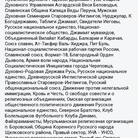
Духовного Управления Асгардской Веси Беловодья,
Славянская Община Капища Веды Перуна, Мужская
Духовная Семинария Староверов-Инглингов, Нурджулар, К
Богодержавию, Таблиги Джамаат, Свидетели Иеговы,
Русское национальное единство, Национал-
социалистическое общество, Джамаат мувахидов,
Объединенный Вилайат Кабарды, Балкарии и Карачая,
Союз славян, Ат-Такфир Валь-Хиджра, Пит Буль,
Национал-социалистическая рабочая партия России,
Славянский союз, Формат-18, Благородный Орден
Дьявола, Армия воли народа, Национальная
Социалистическая Инициатива города Череповца,
Духовно-Родовая Держава Русь, Русское национальное
единство, Древнерусской Инглистической церкви
Православных Староверов-Инглингов, Русский
общенациональный союз, Движение против нелегальной
иммиграции, Кровь и Честь, О свободе совести и о
религиозных объединениях, Омская организация
общественного политического движения Русское
национальное единство, Северное Братство, Клуб
Болельщиков Футбольного Клуба Динамо,
Файзрахманисты, Мусульманская религиозная организация
п. Боровский, Община Коренного Русского народа
Щелковского района, Правый сектор, УНА - УНСО,
Украинская повстанческая армия, Тризуб им. Степана