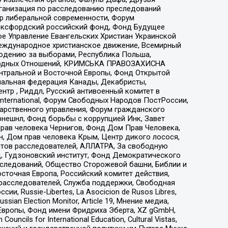
рганизация по расследованию преследований
тр либеральной современности, Форум
 Оксфордский российский фонд, Фонд Будущее
е Управление Евангельских Христиан Украинской
еждународное христианское движение, Всемирный
людению за выборами, Республика Польша,
народных Отношений, КРИМСЬКА ПРАВОЗАХИСНА
ы Центральной и Восточной Европы, Фонд Открытой
иональная федерация Канады, Декабристы,
тр , Риддл, Русский антивоенный комитет в
nternational, Форум Свободных Народов ПостРоссии,
дарственного управления, Форум гражданского
рнешнл, Фонд борьбы с коррупцией Инк, Завет
прав человека Чернигов, Фонд Дом Прав Человека,
н, Дом прав человека Крым, Центр дикого лосося,
стов расследователей, АЛЛАТРА, За свободную
д, Гудзоновский институт, Фонд Демократического
сследований, Общество Сторожевой башни, Библии и
сточная Европа, Российский комитет действия,
-расследователей, Служба поддержки, Свободная
 Russie-Libertes, La Asocicion de Rusos Libres,
an Election Monitor, Article 19, Мнение медиа,
Европы, Фонд имени Фридриха Эберта, XZ gGmbH,
ls for International Education, Cultural Vistas,