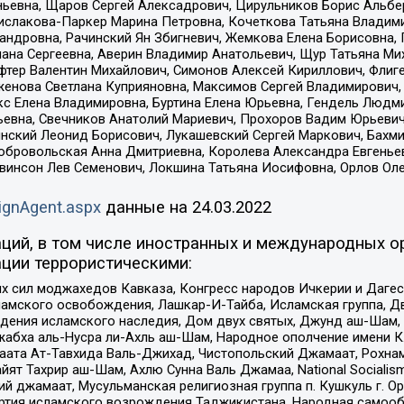
ньевна, Щаров Сергей Алексадрович, Цирульников Борис Альбер
ислакова-Паркер Марина Петровна, Кочеткова Татьяна Владими
сандровна, Рачинский Ян Збигневич, Жемкова Елена Борисовна,
лана Сергеевна, Аверин Владимир Анатольевич, Щур Татьяна М
фтер Валентин Михайлович, Симонов Алексей Кириллович, Флиг
женова Светлана Куприяновна, Максимов Сергей Владимирович, 
кс Елена Владимировна, Буртина Елена Юрьевна, Гендель Людм
евна, Свечников Анатолий Мариевич, Прохоров Вадим Юрьевич
инский Леонид Борисович, Лукашевский Сергей Маркович, Бахм
Добровольская Анна Дмитриевна, Королева Александра Евгенье
евинсон Лев Семенович, Локшина Татьяна Иосифовна, Орлов Ол
ignAgent.aspx
данные на
24.03.2022
ций, в том числе иностранных и международных ор
ции террористическими:
ил моджахедов Кавказа, Конгресс народов Ичкерии и Дагеста
ламского освобождения, Лашкар-И-Тайба, Исламская группа, Дв
ения исламского наследия, Дом двух святых, Джунд аш-Шам, 
жабха аль-Нусра ли-Ахль аш-Шам, Народное ополчение имени К.
ата Ат-Тавхида Валь-Джихад, Чистопольский Джамаат, Рохнам
ят Тахрир аш-Шам, Ахлю Сунна Валь Джамаа, National Socialism
ий джамаат, Мусульманская религиозная группа п. Кушкуль г. 
ртия исламского возрождения Таджикистана, Народная самооб