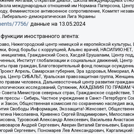
ое движение Антальи, Открытый диалог, Школа международных отн
Школа международных отношений им Нормана Патерсона, Центр
ду, Феминистское антивоенное сопротивление, Комитет независ
а, Либерально-демократическая Лига Украины
uments/7756/
данные на
13.05.2024
функции иностранного агента:
раво, Нижегородский центр немецкой и европейской культуры,
тики, Фонд борьбы с коррупцией, Альянс врачей, НАСИЛИЮ.НЕТ,
я инициатива, Гражданский Союз, Хасдей Ерушалаим, Центр по
юченных, Институт глобализации и социальных движений, Цент
ты прав граждан, Благотворительный фонд помощи осужденным
а, Проект Апрель, Самарская губерния, Эра здоровья, Мемориал
ера, Центр СИБАЛЬТ, Уральская правозащитная группа, Женщины
по правам человека, Дальневосточный центр развития гражданс
ологических исследований, Сутяжник, АКАДЕМИЯ ПО ПРАВАМ Ч
е Совета Министров северных стран, Гражданское содействие,
я прессы - Сибирь, Частное учреждение в Санкт-Петербурге С
 и Закон, Общественная комиссия по сохранению наследия ак
звития Свободы Информации, Экозащита!-Женсовет, Общественн
Регина Николаевна, Кривенко Сергей Владимирович, Милославс
совна, Туровский Александр Алексеевич, Васильева Анастасия
Пивоваров Андрей Сергеевич, Аверин Виталий Евгеньевич, Бара
горий Сергеевич, Пономарев Лев Александрович, Каргалицкий 