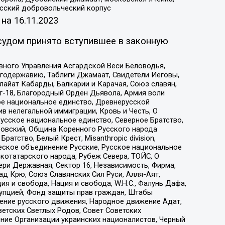
усский добровольческий корпус
 на
16.11.2023
судом принято вступившее в законную
вного Управления Асгардской Веси Беловодья,
годержавию, Таблиги Джамаат, Свидетели Иеговы,
айат Кабарды, Балкарии и Карачая, Союз славян,
т-18, Благородный Орден Дьявола, Армия воли
ое национальное единство, Древнерусской
 нелегальной иммиграции, Кровь и Честь, О
усское национальное единство, Северное Братство,
ровский, Община Коренного Русского народа
атство, Белый Крест, Misanthropic division,
еское объединение Русские, Русское национальное
котатарского народа, Рубеж Севера, ТОЙС, О
ри Державная, Сектор 16, Независимость, Фирма,
д Крю, Союз Славянских Сил Руси, Алля-Аят,
я и свобода, Нация и свобода, W.H.С., Фалунь Дафа,
рупцией, Фонд защиты прав граждан, Штабы
ение русского движения, Народное движение Адат,
етских Светлых Родов, Совет Советских
ение Организации украинских националистов, Черный