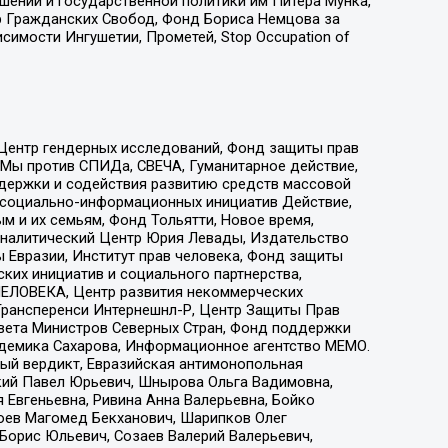
ошений и государственной политики им Питера Мунка,
 Гражданских Свобод, Фонд Бориса Немцова за
имости Ингушетии, Прометей, Stop Occupation of
 Центр гендерных исследований, Фонд защиты прав
 Мы против СПИДа, СВЕЧА, Гуманитарное действие,
ддержки и содействия развитию средств массовой
р социально-информационных инициатив Действие,
 и их семьям, Фонд Тольятти, Новое время,
, Аналитический Центр Юрия Левады, Издательство
 Евразии, Институт прав человека, Фонд защиты
ких инициатив и социального партнерства,
ЕЛОВЕКА, Центр развития некоммерческих
 Трансперенси Интернешнл-Р, Центр Защиты Прав
овета Министров Северных Стран, Фонд поддержки
адемика Сахарова, Информационное агентство МЕМО.
ый вердикт, Евразийская антимонопольная
кий Павел Юрьевич, Шнырова Ольга Вадимовна,
 Евгеньевна, Ривина Анна Валерьевна, Бойко
хоев Магомед Бекханович, Шарипков Олег
Борис Юльевич, Созаев Валерий Валерьевич,