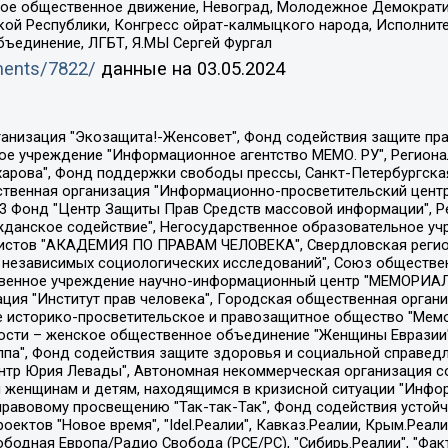
ское общественное движение, Невоград, Молодежное Демократ
ой Республики, Конгресс ойрат-калмыцкого народа, Исполнит
бъединение, ЛГБТ, Я.МЫ Сергей Фургал
uments/7822/
данные на
03.05.2024
Общество с ограниченной ответственностью "Радио Свободная Европа/Радио Свобода", Чешское информационное агентство "MEDIUM-ORIENT", Красноярская региональная общественная организация "Мы против СПИДа", Камалягин Денис Николаевич, Маркелов Сергей Евгеньевич, Пономарев Лев Александрович, Савицкая Людмила Алексеевна, Автономная некоммерческая организация "Центр по работе с проблемой насилия "НАСИЛИЮ.НЕТ", Межрегиональный профессиональный союз работников здравоохранения "Альянс врачей", Юридическое лицо, зарегистрированное в Латвийской Республике, SIA "Medusa Project" (регистрационный номер 40103797863, дата регистрации 10.06.2014), Некоммерческая организация "Фонд по борьбе с коррупцией", Автономная некоммерческая организация "Институт права и публичной политики", Баданин Роман Сергеевич, Гликин Максим Александрович, Железнова Мария Михайловна, Лукьянова Юлия Сергеевна, Маетная Елизавета Витальевна, Маняхин Петр Борисович, Чуракова Ольга Владимировна, Ярош Юлия Петровна, Юридическое лицо "The Insider SIA", зарегистрированное в Риге, Латвийская Республика (дата регистрации 26.06.2015), являющееся администратором доменного имени интернет-издания "The Insider SIA", https://theins.ru, Постернак Алексей Евгеньевич, Рубин Михаил Аркадьевич, Анин Роман Александрович, Юридическое лицо Istories fonds, зарегистрированное в Латвийской Республике (регистрационный номер 50008295751, дата регистрации 24.02.2020), Великовский Дмитрий Александрович, Долинина Ирина Николаевна, Мароховская Алеся Алексеевна, Шлейнов Роман Юрьевич, Шмагун Олеся Валентиновна, Общество с ограниченной ответственностью "Альтаир 2021", Общество с ограниченной ответственностью "Вега 2021", Общество с ограниченной ответственностью "Главный редактор 2021", Общество с ограниченной ответственностью "Ромашки монолит", Важенков Артем Валерьевич, Ивановская областная общественная организация "Центр гендерных исследований", Гурман Юрий Альбертович, Медиапроект "ОВД-Инфо", Егоров Владимир Владимирович, Жилинский Владимир Александрович, Общество с ограниченной ответственностью "ЗП", Иванова София Юрьевна, Карезина Инна Павловна, Кильтау Екатерина Викторовна, Петров Алексей Викторович, Пискунов Сергей Евгеньевич, Смирнов Сергей Сергеевич, Тихонов Михаил Сергеевич, Общество с ограниченной ответственностью "ЖУРНАЛИСТ-ИНОСТРАННЫЙ АГЕНТ", Арапова Галина Юрьевна, Вольтская Татьяна Анатольевна, Американская компания "Mason G.E.S. Anonymous Foundation" (США), являющаяся владельцем интернет-издания https://mnews.world/, Компания "Stichting Bellingcat", зарегистрированная в Нидерландах (дата регистрации 11.07.2018), Захаров Андрей Вячеславович, Клепиковская Екатерина Дмитриевна, Общество с ограниченной ответственностью "МЕМО", Перл Роман Александрович, Симонов Евгений Алексеевич, Соловьева Елена Анатольевна, Сотников Даниил Владимирович, Сурначева Елизавета Дмитриевна, Автономная некоммерческая организация по защите прав человека и информированию населения "Якутия – Наше Мнение", Общество с ограниченной ответственностью "Москоу диджитал медиа", с 26.01.2023 Общество с ограниченной ответственностью "Чайка Белые сады", Ветошкина Валерия Валерьевна, Заговора Максим Александрович, Межрегиональное общественное движение "Российская ЛГБТ - сеть", Оленичев Максим Владимирович, Павлов Иван Юрьевич, Скворцова Елена Сергеевна, Общество с ограниченной ответственностью "Как бы инагент", Кочетков Игорь Викторович, Общество с ограниченной ответственностью "Честные выборы", Еланчик Олег Александрович, Общество с ограниченной ответственностью "Нобелевский призыв", Гималова Регина Эмилевна, Григорьев Андрей Валерьевич, Григорьева Алина Александровна, Ассоциация по содействию защите прав призывников, альтернативнослужащих и военнослужащих "Правозащитная группа "Гражданин.Армия.Право", Хисамова Регина Фаритовна, Автономная некоммерческая организация по реализа