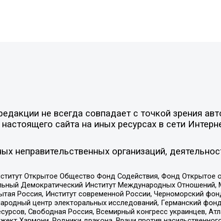
едакции не всегда совпадает с точкой зрения авт
настоящего сайта на иных ресурсах в сети Интерн
ых неправительственных организаций, деятельнос
ститут Открытое Общество Фонд Содействия, Фонд Открытое 
альный Демократический Институт Международных Отношений,
тая Россия, Институт современной России, Черноморский фонд
родный центр электоральных исследований, Германский фонд
рсов, Свободная Россия, Всемирный конгресс украинцев, Атла
ект Хармони, Родники дракона, Врачи против насильственного