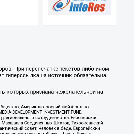
оров. При перепечатке текстов либо ином
ет гиперссылка на источник обязательна.
ть которых признана нежелательной на
общество, Американо-российский фонд по
 MEDIA DEVELOPMENT INVESTMENT FUND,
 регионального сотрудничества, Европейская
 Маршалла Соединенных Штатов, Тихоокеанский
нтический совет, Человек в беде, Европейский
 извлечения органов, Фалунь Дафа, Друзья