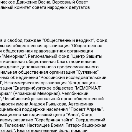
ическое Движение Весна, Верховный Совет
ельный комитет совета народных депутатов
ции социально-правовых программ "Лилит", Дальневосточное общественное движение "Маяк", Санкт-Петербургская ЛГБТ-инициативная группа "Выход", Инициативная группа ЛГБТ+ "Реверс", Алексеев Андрей Викторович, Бекбулатова Таисия Львовна, Беляев Иван Михайлович, Владыкина Елена Сергеевна, Гельман Марат Александрович, Никульшина Вероника Юрьевна, Толоконникова Надежда Андреевна, Шендерович Виктор Анатольевич, Общество с ограниченной ответственностью "Данное сообщение", Общество с ограниченной ответственностью Издательский дом "Новая глава", Айнбиндер Александра Александровна, Московский комьюнити-центр для ЛГБТ+инициатив, Благотворительный фонд развития филантропии, Deutsche Welle (Германия, Kurt-Schumacher-Strasse 3, 53113 Bonn), Борзунова Мария Михайловна, Воробьев Виктор Викторович, Голубева Анна Львовна, Константинова Алла Михайловна, Малкова Ирина Владимировна, Мурадов Мурад Абдулгалимович, Осетинская Елизавета Николаевна, Понасенков Евгений Николаевич, Ганапольский Матвей Юрьевич, Киселев Евгений Алексеевич, Борухович Ирина Григорьевна, Дремин Иван Тимофеевич, Дубровский Дмитрий Викторович, Красноярская региональная общественная организация поддержки и развития альтернативных образовательных технологий и межкультурных коммуникаций "ИНТЕРРА", Маяковская Екатерина Алексеевна, Фейгин Марк Захарович, Филимонов Андрей Викторович, Дзугкоева Регина Николаевна, Доброхотов Роман Александрович, Дудь Юрий Александрович, Елкин Сергей Владимирович, Кругликов Кирилл Игоревич, Сабунаева Мария Леонидовна, Семенов Алексей Владимирович, Шаинян Карен Багратович, Шульман Екатерина Михайловна, Асафьев Артур Валерьевич, Вахштайн Виктор Семенович, Венедиктов Алексей Алексеевич, Лушникова Екатерина Евгеньевна, Волков Леонид Михайлович, Невзоров Александр Глебович, Пархоменко Сергей Борисович, Сироткин Ярослав Николаевич, Кара-Мурза Владимир Владимирович, Баранова Наталья Владимировна, Гозман Леонид Яковлевич, Кагарлицкий Борис Юльевич, Климарев Михаил Валерьевич, Милов Владимир Станиславович, Автономная некоммерческая организация Краснодарский центр современного искусства "Типография", Моргенштерн Алишер Тагирович, Соболь Любовь Эдуардовна, Общество с ограниченной ответственностью "ЛИЗА НОРМ", Каспаров Гарри Кимович, Ходорковский Михаил Борисович, Общество с ограниченной ответственностью "Апрельские тезисы", Данилович Ирина Брониславовна, Кашин Олег Владимирович, Петров Николай Владимирович, Пивоваров Алексей Владимирович, Соколов Михаил Владимирович, Цветкова Юлия Владимировна, Чичваркин Евгений Александрович, Комитет против пыток/Команда против пыток, Общество с ограниченной ответственностью "Первый научный", Общество с ограниченной ответственностью "Вертолет и ко", Белоцерковская Вероника Борисовна, Кац Максим Евгеньевич, Лазарева Татьяна Юрьевна, Шаведдинов Руслан Табризович, Яшин Илья Валерьевич, Общество с ограниченной ответственностью "Иноагент ААВ", Алешковский Дмитрий Петрович, Альбац Евгения Марковна, Быков Дмитрий Львович, Галямина Юлия Евгеньевна, Лойко Сергей Леонидович, Мартынов Кирилл Константинович, Медведев Сергей Александрович, Крашенинников Федор Геннадиевич, Гордеева Катерина Вл