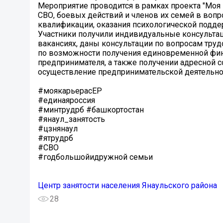
Мероприятие проводится в рамках проекта "Моя 
СВО, боевых действий и членов их семей в вопр
квалификации, оказания психологической подде
Участники получили индивидуальные консультац
вакансиях, даны консультации по вопросам тру
по возможности получения единовременной фин
предпринимателя, а также получении адресной 
осуществление предпринимательской деятельно
#моякарьерасЕР
#единаяроссия
#минтрудрб #башкортостан
#янаул_занятость
#цзнянаул
#ятрудрб
#СВО
#годбольшойидружной семьи
Центр занятости населения Янаульского района
28