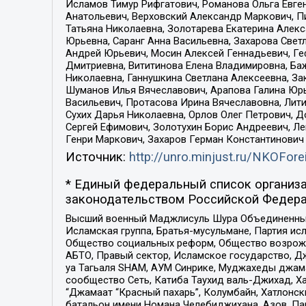
Исламов Тимур Рифгатович, Романова Ольга Евге
Анатольевич, Верховский Александр Маркович, П
Татьяна Николаевна, Золотарева Екатерина Алек
Юрьевна, Саранг Анна Васильевна, Захарова Свет
Андрей Юрьевич, Мосин Алексей Геннадьевич, Ге
Дмитриевна, Вититинова Елена Владимировна, Ба
Николаевна, Ганнушкина Светлана Алексеевна, За
Шуманов Илья Вячеславович, Арапова Галина Юрь
Васильевич, Протасова Ирина Вячеславовна, Лит
Сухих Дарья Николаевна, Орлов Олег Петрович, 
Сергей Ефимович, Золотухин Борис Андреевич, Л
Генри Маркович, Захаров Герман Константинович
Источник:
http://unro.minjust.ru/NKOFore
* Единый федеральный список организа
законодательством Российской Федера
Высший военный Маджлисуль Шура Объединенных с
Исламская группа, Братья-мусульмане, Партия ис
Общество социальных реформ, Общество возрожд
АБТО, Правый сектор, Исламское государство, Д
уа Тагьаля SHAM, АУМ Синрике, Муджахеды джама
сообщество Сеть, Катиба Таухид валь-Джихад, Хай
“Джамаат “Красный пахарь”, Колумбайн, Хатлонск
батальон имени Номана Челебиджихана, Азов, Па