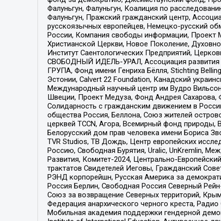
Фалуньгун, Фалуньгун, Коалиция по расследован
Фалуньгун, Пражский гражданский центр, Ассоци
русскоязычных европейцев, Немецко-русский об
России, Компания свободы информации, Проект М
Христианской Церкви, Новое Поколение, Духовн
Институт Саентологических Предприятий, Церков
СВОБОДНЫЙ ИДЕЛЬ-УРАЛ, Ассоциация развития ж
ГРУПА, Фонд имени Генриха Бёлля, Stichting Bellin
Эстонии, Calvert 22 Foundation, Канадский укра
Международный научный центр им Вудро Вильсона
Швеции, Проект Медуза, Фонд Андрея Сахарова, Ф
Солидарность с гражданским движением в России 
общества Россия, Беллона, Союз жителей острово
церквей TCCN, Агора, Всемирный фонд природы, B
Белорусский дом прав человека имени Бориса Зво
TVR Studios, ТВ Дождь, Центр европейских иссл
Россию, Свободная Бурятия, Uralic, UnKremlin, 
Развития, Комитет-2024, Центрально-Европейски
трактатов Свидетелей Иеговы, Гражданский Совет
РЭНД корпорейшн, Русская Америка за демократи
Россия Берлин, Свободная Россия Северный Рейн-В
Союз за возвращение Северных территорий, Крымско
Федерация анархического черного креста, Радио
Мобильная академия поддержки гендерной демократи