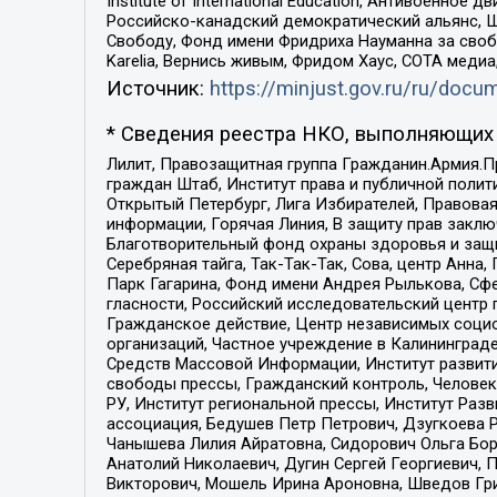
Institute of International Education, Антивоенн
Российско-канадский демократический альянс, 
Свободу, Фонд имени Фридриха Науманна за свобо
Karelia, Вернись живым, Фридом Хаус, СОТА меди
Источник:
https://minjust.gov.ru/ru/doc
* Сведения реестра НКО, выполняющих 
Лилит, Правозащитная группа Гражданин.Армия.П
граждан Штаб, Институт права и публичной поли
Открытый Петербург, Лига Избирателей, Правова
информации, Горячая Линия, В защиту прав закл
Благотворительный фонд охраны здоровья и защи
Серебряная тайга, Так-Так-Так, Сова, центр Анн
Парк Гагарина, Фонд имени Андрея Рылькова, Сф
гласности, Российский исследовательский центр 
Гражданское действие, Центр независимых соци
организаций, Частное учреждение в Калининград
Средств Массовой Информации, Институт развити
свободы прессы, Гражданский контроль, Человек
РУ, Институт региональной прессы, Институт Ра
ассоциация, Бедушев Петр Петрович, Дзугкоева 
Чанышева Лилия Айратовна, Сидорович Ольга Бори
Анатолий Николаевич, Дугин Сергей Георгиевич, 
Викторович, Мошель Ирина Ароновна, Шведов Гри