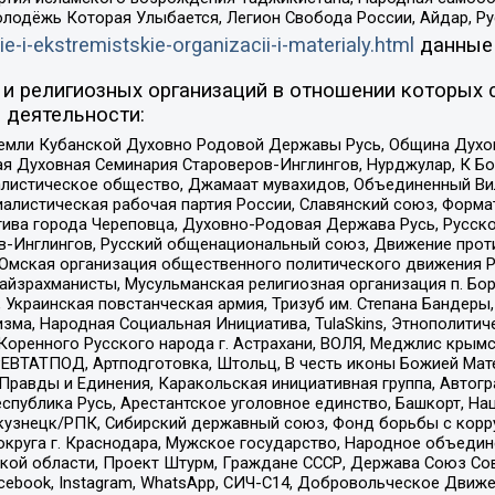
олодёжь Которая Улыбается, Легион Свобода России, Айдар, Р
ie-i-ekstremistskie-organizacii-i-materialy.html
данные
и религиозных организаций в отношении которых 
 деятельности:
земли Кубанской Духовно Родовой Державы Русь, Община Духо
 Духовная Семинария Староверов-Инглингов, Нурджулар, К Бо
листическое общество, Джамаат мувахидов, Объединенный Вил
иалистическая рабочая партия России, Славянский союз, Форма
ива города Череповца, Духовно-Родовая Держава Русь, Русск
-Инглингов, Русский общенациональный союз, Движение против
 Омская организация общественного политического движения Р
йзрахманисты, Мусульманская религиозная организация п. Бо
краинская повстанческая армия, Тризуб им. Степана Бандеры, Бр
зма, Народная Социальная Инициатива, TulaSkins, Этнополитич
оренного Русского народа г. Астрахани, ВОЛЯ, Меджлис крымс
РЕВТАТПОД, Артподготовка, Штольц, В честь иконы Божией Мате
равды и Единения, Каракольская инициативная группа, Автогра
спублика Русь, Арестантское уголовное единство, Башкорт, Наци
окузнецк/РПК, Сибирский державный союз, Фонд борьбы с кор
округа г. Краснодара, Мужское государство, Народное объедин
ой области, Проект Штурм, Граждане СССР, Держава Союз Сов
Facebook, Instagram, WhatsApp, СИЧ-С14, Добровольческое Движ