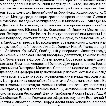
ию преследования в отношении Фалуньгун в Китае, Всемирная о
ация школ политических исследований при Совете Европы, Цен
мен, Бард колледж, Европейский выбор, Фонд Ходорковского,
едиа, Международное партнерство за права человека, Духовно
ое Учебное Заведение Международный Библейский Колледж, М
ь Духовной Технологии, Европейская сеть организаций по наб
урналистики, IStories fonds, Королевский Институт Между
gcat, Bellingcat Ltd, The Insider, Институт правовой инициатив
инский конгресс, Институт Макдональда-Лорье, Украинская нац
, Свободная пресса, Возрождение, Всеукраинский духовный цен
орум свободной России, Лига Свободных Наций, Transparеncy I
– Solidarus, КрымSOS, Свободный университет, Институт госу
в Тисима и Хабомаи, Съезд народных депутатов, Гринпис Инте
DR Novaja Gazeta-Europe, Алтай проект, Образовательный дом 
зскова, Дом прав человека Тбилиси, Дом прав человека Ерева
едований им Вилфрида Мартенса, Сетевое объединение журнали
Международная федерация транспортных рабочих, ИстЧам Финлан
й университет, Центр восточноевропейских и международных и
, Центр анализа европейской политики, Академическая сеть Во
ю в России, Настоящая Россия, Глобальная сеть журналистов
естфалия, Фонд глобальной помощи, Антивоенный комитет России,
татарский Ресурсный Центр, Глобальный союз IndustriALL, Russi
 Свободная Европа, Германское общество изучения Восточной 
и и миротворчества, Форум имени Льва Копелева, American Counci