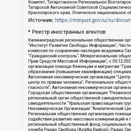
Комитет, Татарстанское Региональное Всетатар
Татарской Автономной Советской Социалистическ
Красноярского края, Этническое национальное о
Источник:
https://minjust.gov.ru/ru/doc
* Реестр иностранных агентов:
Калининградская региональная общественная организация "Экозащита!-Женсовет", Фонд содействия защите прав и свобод граждан "Общественный вердикт", Фонд "Институт Развития Свободы Информации", Частное учреждение "Информационное агентство МЕМО. РУ", Региональная общественная организация "Общественная комиссия по сохранению наследия академика Сахарова", Фонд поддержки свободы прессы, Санкт-Петербургская общественная правозащитная организация "Гражданский контроль", Межрегиональная общественная организация "Информационно-просветительский центр "Мемориал", Региональный Фонд "Центр Защиты Прав Средств Массовой Информации", с 05.12.2023 Фонд "Центр Защиты Прав Средств массовой информации", Региональная общественная благотворительная организация помощи беженцам и мигрантам "Гражданское содействие", Негосударственное образовательное учреждение дополнительного профессионального образования (повышение квалификации) специалистов "АКАДЕМИЯ ПО ПРАВАМ ЧЕЛОВЕКА", Свердловская региональная общественная организация "Сутяжник", Автономная некоммерческая организация "Центр независимых социологических исследований", Союз общественных объединений "Российский исследовательский центр по правам человека", Региональное общественное учреждение научно-информационный центр "МЕМОРИАЛ", Некоммерческая организация "Фонд защиты гласности", Автономная некоммерческая организация "Институт прав человека", Городская общественная организация "Екатеринбургское общество "МЕМОРИАЛ", Городская общественная организация "Рязанское историко-просветительское и правозащитное общество "Мемориал" (Рязанский Мемориал), Челябинский региональный орган общественной самодеятельности – женское общественное объединение "Женщины Евразии", Челябинский региональный орган общественной самодеятельности "Уральская правозащитная группа", Фонд содействия защите здоровья и социальной справедливости имени Андрея Рылькова, Автономная Некоммерческая Организация "Аналитический Центр Юрия Левады", Автономная некоммерческая организация социальной поддержки населения "Проект Апрель", Региональная общественная организация помощи женщинам и детям, находящимся в кризисной ситуации "Информационно-методический центр "Анна", Фонд содействия развитию массовых коммуникаций и правовому просвещению "Так-так-Так", Фонд содействия устойчивому развитию "Серебряная тайга", Свердловский региональный общественный фонд социальных проектов "Новое время", "Idel.Реалии", Кавказ.Реалии, Крым.Реалии, Телеканал Настоящее Время, Татаро-башкирская служба Радио Свобода (Azatliq Radiosi), Радио Свободная Европа/Радио Свобода (PCE/PC), "Сибирь.Реалии", "Фактограф", Благотворительный фонд помощи осужденным и их семьям, Автономная некоммерческая организация "Институт глобализации и социальных движений", Фонд "В защиту прав заключенных", Частное учреждение "Центр поддержки и содействия развитию средств массовой информации", Пензенский региональный общественный благотворительный фонд "Гражданский союз", "Север.Реалии", Некоммерческая организация Фонд "Правовая инициатива", 