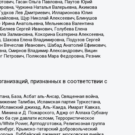
тович, Гасан Ольга Павловна, Паутов Юрий
ровна, Чуркина Наталья Валерьевна, Акимова
 Гудков Лев Дмитриевич, Илларионова Юлия
ихайловна, Щур Николай Алексеевич, Блинушов
е Ирина Анатольевна, Мельникова Валентина
Беляев Сергей Иванович, Голубева Елена
ила Залмановна, Кокорина Екатерина Алексеевна,
, Шахова Елена Владимировна, Подузов Сергей
ин Вячеслав Иванович, Шабад Анатолий Ефимович,
вна, Смирнов Владимир Александрович, Вицин
ег Петрович, Полякова Мара Федоровна, Резник
ганизаций, признанных в соответствии с
на, База, Асбат аль-Ансар, Священная война,
ижение Талибан, Исламская партия Туркестана,
Исламский джихад, Аль-Каида, Имарат Кавказ,
 Минина и Д. Пожарского, Аджр от Аллаха Субхану
о ба суи давлати исломи, Террористическое
/White Power, Артподготовка, Религиозная группа
Оренбург, Крымско-татарский добровольческий
орона, Дуббайский джамаат, московская ячейка,