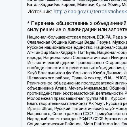
Батал-Хаджи Белхороев, Маньяки Культ Убийц, М
Источник:
http://nac.gov.ru/terroristichesk
* Перечень общественных объединений 
силу решение о ликвидации или запрете
Национал-большевистская партия, ВЕК РА, Рада 
Славянская Община Капища Веды Перуна, Мужская
Русское национальное единство, Национал-социа
Ат-Такфир Валь-Хиджра, Пит Буль, Национал-соц
народа, Национальная Социалистическая Инициат
Инглистической церкви Православных Староверов
свободе совести и о религиозных объединениях,
Клуб Болельщиков Футбольного Клуба Динамо, Фа
Щелковского района, Правый сектор, УНА - УНСО, У
Религиозное объединение последователей инглии
объединение Атака, Мечеть Мирмамеда, Община К
противодействии экстремистской деятельности, 
Молодежная правозащитная группа МПГ, Курсом П
Благотворительный пансионат Ак Умут, Русская ре
Иртыш Ultras, Русский Патриотический клуб-Нов
Навального, Совет граждан СССР Прикубанского 
Народный совет граждан РСФСР СССР Архангельск
Социалистических Районов, Meta Platforms Inc, 