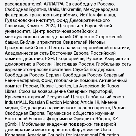
расследователей, АЛЛАТРА, За свободную Россию,
Свободная Бурятия, Uralic, UnKremlin, Международная
федерация транспортных рабочих, ИстЧам Финланд,
Гудзоновский институт, Фонд Демократического
Развития, Комитет-2024, Центрально-Европейский
университет, Центр восточноевропейских и
международных исследований, Общество Сторожевой
башни, Библии и трактатов Свидетелей Иеговы,
Гражданский Совет, Центр анализа европейской политики,
Академическая сеть Восточная Европа, Российский
комитет действия, РЭНД корпорейшн, Русская Америка за
демократию в России, Настоящая Россия, Глобальная сеть
журналистов-расследователей, Служба поддержки,
Свободная Россия Берлин, Свободная Россия Северный
Рейн-Вестфалия, Фонд глобальной помощи, Антивоенный
комитет России, Russie-Libertes, La Asocicion de Rusos
Libres, Союз за возвращение Северных территорий,
Крымскотатарский Ресурсный Центр, Глобальный союз
IndustriALL, Russian Election Monitor, Article 19, Мнение
медиа, Федерация анархического черного креста, Радио
Свободная Европа, Германское общество изучения
Восточной Европы, Фонд имени Фридриха Эберта, XZ
gGmbH, Мобильная академия поддержки гендерной
демократии и миротворчества, Форум имени Льва
Копелева, American Councils for International Education,