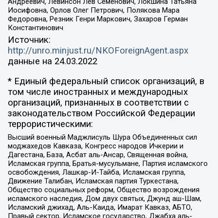
Андреевич, Левинсон Лев Семенович, Локшина Татьяна
Иосифовна, Орлов Олег Петрович, Полякова Мара
Федоровна, Резник Генри Маркович, Захаров Герман
Константинович
Источник:
http://unro.minjust.ru/NKOForeignAgent.aspx
данные на
24.03.2022
* Единый федеральный список организаций, в
том числе иностранных и международных
организаций, признанных в соответствии с
законодательством Российской Федерации
террористическими:
Высший военный Маджлисуль Шура Объединенных сил
моджахедов Кавказа, Конгресс народов Ичкерии и
Дагестана, База, Асбат аль-Ансар, Священная война,
Исламская группа, Братья-мусульмане, Партия исламского
освобождения, Лашкар-И-Тайба, Исламская группа,
Движение Талибан, Исламская партия Туркестана,
Общество социальных реформ, Общество возрождения
исламского наследия, Дом двух святых, Джунд аш-Шам,
Исламский джихад, Аль-Каида, Имарат Кавказ, АБТО,
Правый сектор, Исламское государство, Джабха аль-