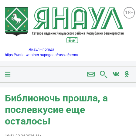
18+
Янаул - погода
https://world-weather.ru/pogoda/russia/perm/
Библионочь прошла, а
послевкусие еще
осталось! ️
19:54
20.04.2026 16+