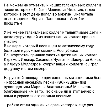
Не можем не отметить и наших талантливых коллег в
числе которых - Ляйсан Маликова. Человек, голос
которой в этот день попал во многие ️ .Она читала
стихотворение Бориса Пастернака - «Умейте
прощать»!
У не менее талантливых коллег и талантливые дети, и
даже супруг одной из наших наших коллег принял
участие
️В номере, который посвящен тематическому году
большой и дружной семьи в Республике
Башкортостан приняли участие детки наших коллег —
Карамов Ильнар, Хасанова Чулпан и Шакирова Алиса,
а Ильсур Муллаяров–супруг нашей коллеги -сыграл
дедушку в этом номере.
На русской площадке приглашенными артистами был
- народный ансамбль песни «Рябинушка» под
руководством Марины Анатольевны! Мы очень
благодарные им за то, что она были в этот вечер с
нами и украсили его своими песнями️
️ - ребята стали одними из организаторов, еще раз