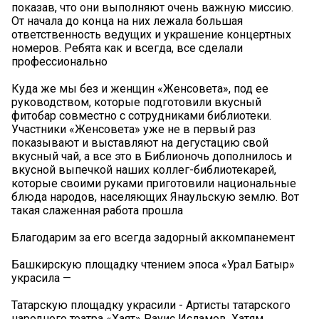
показав, что они выполняют очень важную миссию.
От начала до конца на них лежала большая
ответственность ведущих и украшение концертных
номеров. Ребята как и всегда, все сделали
профессионально
Куда же мы без и женщин «Женсовета», под ее
руководством, которые подготовили вкусный
фитобар совместно с сотрудниками библиотеки.
Участники «Женсовета» уже не в первый раз
показывают и выставляют на дегустацию свой
вкусный чай, а все это в Библионочь дополнилось и
вкусной выпечкой наших коллег-библиотекарей,
которые своими руками приготовили национальные
блюда народов, населяющих Янаульскую землю. Вот
такая слаженная работа прошла ️
️Благодарим за его всегда задорный аккомпанемент
️Башкирскую площадку чтением эпоса «Урал Батыр»
украсила —
Татарскую площадку украсили - Артисты татарского
народного театра «Хаят» Рауис Исламов, Хатям