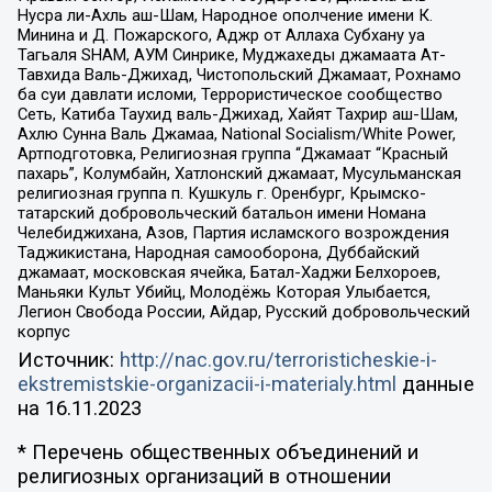
Нусра ли-Ахль аш-Шам, Народное ополчение имени К.
Минина и Д. Пожарского, Аджр от Аллаха Субхану уа
Тагьаля SHAM, АУМ Синрике, Муджахеды джамаата Ат-
Тавхида Валь-Джихад, Чистопольский Джамаат, Рохнамо
ба суи давлати исломи, Террористическое сообщество
Сеть, Катиба Таухид валь-Джихад, Хайят Тахрир аш-Шам,
Ахлю Сунна Валь Джамаа, National Socialism/White Power,
Артподготовка, Религиозная группа “Джамаат “Красный
пахарь”, Колумбайн, Хатлонский джамаат, Мусульманская
религиозная группа п. Кушкуль г. Оренбург, Крымско-
татарский добровольческий батальон имени Номана
Челебиджихана, Азов, Партия исламского возрождения
Таджикистана, Народная самооборона, Дуббайский
джамаат, московская ячейка, Батал-Хаджи Белхороев,
Маньяки Культ Убийц, Молодёжь Которая Улыбается,
Легион Свобода России, Айдар, Русский добровольческий
корпус
Источник:
http://nac.gov.ru/terroristicheskie-i-
ekstremistskie-organizacii-i-materialy.html
данные
на
16.11.2023
* Перечень общественных объединений и
религиозных организаций в отношении