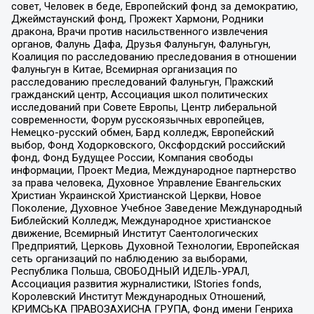
совет, Человек в беде, Европейский фонд за демократию,
Джеймстаунский фонд, Прожект Хармони, Родники
дракона, Врачи против насильственного извлечения
органов, Фалунь Дафа, Друзья Фалуньгун, Фалуньгун,
Коалиция по расследованию преследования в отношении
Фалуньгун в Китае, Всемирная организация по
расследованию преследований Фалуньгун, Пражский
гражданский центр, Ассоциация школ политических
исследований при Совете Европы, Центр либеральной
современности, Форум русскоязычных европейцев,
Немецко-русский обмен, Бард колледж, Европейский
выбор, Фонд Ходорковского, Оксфордский российский
фонд, Фонд Будущее России, Компания свободы
информации, Проект Медиа, Международное партнерство
за права человека, Духовное Управление Евангельских
Христиан Украинской Христианской Церкви, Новое
Поколение, Духовное Учебное Заведение Международный
Библейский Колледж, Международное христианское
движение, Всемирный Институт Саентологических
Предприятий, Церковь Духовной Технологии, Европейская
сеть организаций по наблюдению за выборами,
Республика Польша, СВОБОДНЫЙ ИДЕЛЬ-УРАЛ,
Ассоциация развития журналистики, IStories fonds,
Королевский Институт Международных Отношений,
КРИМСЬКА ПРАВОЗАХИСНА ГРУПА, Фонд имени Генриха