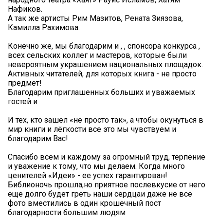
Нафиков.
️А так же артисты Рим Мазитов, Рената Зиязова,
Камилла Рахимова.
️Конечно же, мы благодарим и , , спонсора конкурса ,
всех сельских коллег и мастеров, которые были
невероятным украшением национальных площадок.
Активных читателей, для которых книга - не просто
предмет!
️Благодарим приглашенных больших и уважаемых
гостей и
И тех, кто зашел «не просто так», а чтобы окунуться в
мир книги и лёгкости️ все это мы чувствуем и
благодарим Вас!
Спасибо всем и каждому за огромный труд, терпение
и уважение к тому, что мы делаем. Когда много
ценителей «Идеи» - ее успех гарантирован!
Библионочь прошла,но приятное послевкусие от него
еще долго будет греть наши сердцаи даже не все
фото вместились в один крошечный пост
благодарности большим людям️