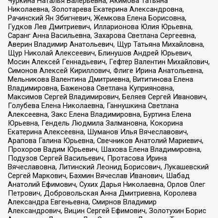
Чуркина Наталья Валерьевна, Акимова Татьяна
Николаевна, Золотарева Екатерина Александровна,
Рачинский Ян Збигневич, Жемкова Елена Борисовна,
Гудков Лев Дмитриевич, Илларионова Юлия Юрьевна,
Саранг Анна Васильевна, Захарова Светлана Сергеевна,
Аверин Владимир Анатольевич, Щур Татьяна Михайловна,
Щур Николай Алексеевич, Блинушов Андрей Юрьевич,
Мосин Алексей Геннадьевич, Гефтер Валентин Михайлович,
Симонов Алексей Кириллович, Флиге Ирина Анатольевна,
Мельникова Валентина Дмитриевна, Вититинова Елена
Владимировна, Баженова Светлана Куприяновна,
Максимов Сергей Владимирович, Беляев Сергей Иванович,
Голубева Елена Николаевна, Ганнушкина Светлана
Алексеевна, Закс Елена Владимировна, Буртина Елена
Юрьевна, Гендель Людмила Залмановна, Кокорина
Екатерина Алексеевна, Шуманов Илья Вячеславович,
Арапова Галина Юрьевна, Свечников Анатолий Мариевич,
Прохоров Вадим Юрьевич, Шахова Елена Владимировна,
Подузов Сергей Васильевич, Протасова Ирина
Вячеславовна, Литинский Леонид Борисович, Лукашевский
Сергей Маркович, Бахмин Вячеслав Иванович, Шабад
Анатолий Ефимович, Сухих Дарья Николаевна, Орлов Олег
Петрович, Добровольская Анна Дмитриевна, Королева
Александра Евгеньевна, Смирнов Владимир
Александрович, Вицин Сергей Ефимович, Золотухин Борис