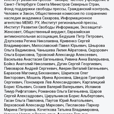
Санкт-Петербурге Совета Министров Северных Стран,
Фонд поддержки свободы прессы, Гражданский контроль,
Человек и Закон, Общественная комиссия по сохранению
наследия академика Сахарова, Информационное
агентство МЕМО. РУ, Институт региональной прессы,
Институт Развития Свободы Информации, Экозащита!-
Женсовет, Общественный вердикт, Евразийская
антимонопольная ассоциация, Бедушев Петр Петрович,
Дзугкоева Регина Николаевна, Кривенко Сергей
Владимирович, Милославский Павел Юрьевич, Шнырова
Ольга Вадимовна, Чанышева Лилия Айратовна, Сидорович
Ольга Борисовна, Туровский Александр Алексеевич,
Васильева Анастасия Евгеньевна, Ривина Анна Валерьевна,
Бойко Анатолий Николаевич, Дугин Сергей Георгиевич,
Пивоваров Андрей Сергеевич, Аверин Виталий Евгеньевич,
Барахоев Магомед Бекханович, Шарипков Олег
Викторович, Мошель Ирина Ароновна, Шведов Григорий
Сергеевич, Пономарев Лев Александрович, Каргалицкий
Борис Юльевич, Созаев Валерий Валерьевич, Исламов
Тимур Рифгатович, Романова Ольга Евгеньевна, Щаров
Сергей Алексадрович, Цирульников Борис Альбертович,
Гасан Ольга Павловна, Паутов Юрий Анатольевич,
Верховский Александр Маркович, Пислакова-Паркер
Марина Петровна, Кочеткова Татьяна Владимировна,