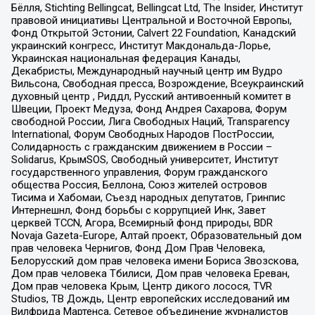
Бёлля, Stichting Bellingcat, Bellingcat Ltd, The Insider, Институт
правовой инициативы Центральной и Восточной Европы,
Фонд Открытой Эстонии, Calvert 22 Foundation, Канадский
украинский конгресс, Институт Макдональда-Лорье,
Украинская национальная федерация Канады,
Декабристы, Международный научный центр им Вудро
Вильсона, Свободная пресса, Возрождение, Всеукраинский
духовный центр , Риддл, Русский антивоенный комитет в
Швеции, Проект Медуза, Фонд Андрея Сахарова, Форум
свободной России, Лига Свободных Наций, Transparеncy
International, Форум Свободных Народов ПостРоссии,
Солидарность с гражданским движением в России –
Solidarus, КрымSOS, Свободный университет, Институт
государственного управления, Форум гражданского
общества Россия, Беллона, Союз жителей островов
Тисима и Хабомаи, Съезд народных депутатов, Гринпис
Интернешнл, Фонд борьбы с коррупцией Инк, Завет
церквей TCCN, Агора, Всемирный фонд природы, BDR
Novaja Gazeta-Europe, Алтай проект, Образовательный дом
прав человека Чернигов, Фонд Дом Прав Человека,
Белорусский дом прав человека имени Бориса Звозскова,
Дом прав человека Тбилиси, Дом прав человека Ереван,
Дом прав человека Крым, Центр дикого лосося, TVR
Studios, ТВ Дождь, Центр европейских исследований им
Вилфрида Мартенса, Сетевое объединение журналистов