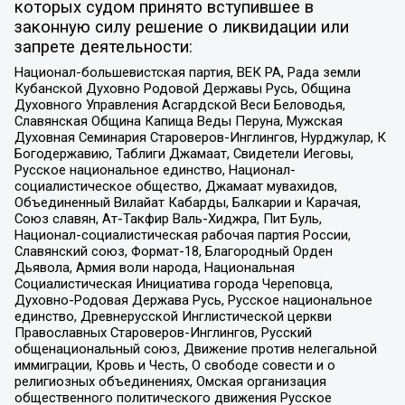
которых судом принято вступившее в
законную силу решение о ликвидации или
запрете деятельности:
Национал-большевистская партия, ВЕК РА, Рада земли
Кубанской Духовно Родовой Державы Русь, Община
Духовного Управления Асгардской Веси Беловодья,
Славянская Община Капища Веды Перуна, Мужская
Духовная Семинария Староверов-Инглингов, Нурджулар, К
Богодержавию, Таблиги Джамаат, Свидетели Иеговы,
Русское национальное единство, Национал-
социалистическое общество, Джамаат мувахидов,
Объединенный Вилайат Кабарды, Балкарии и Карачая,
Союз славян, Ат-Такфир Валь-Хиджра, Пит Буль,
Национал-социалистическая рабочая партия России,
Славянский союз, Формат-18, Благородный Орден
Дьявола, Армия воли народа, Национальная
Социалистическая Инициатива города Череповца,
Духовно-Родовая Держава Русь, Русское национальное
единство, Древнерусской Инглистической церкви
Православных Староверов-Инглингов, Русский
общенациональный союз, Движение против нелегальной
иммиграции, Кровь и Честь, О свободе совести и о
религиозных объединениях, Омская организация
общественного политического движения Русское