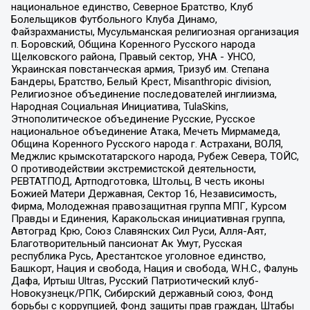
национальное единство, Северное Братство, Клуб
Болельщиков Футбольного Клуба Динамо,
Файзрахманисты, Мусульманская религиозная организация
п. Боровский, Община Коренного Русского народа
Щелковского района, Правый сектор, УНА - УНСО,
Украинская повстанческая армия, Тризуб им. Степана
Бандеры, Братство, Белый Крест, Misanthropic division,
Религиозное объединение последователей инглиизма,
Народная Социальная Инициатива, TulaSkins,
Этнополитическое объединение Русские, Русское
национальное объединение Атака, Мечеть Мирмамеда,
Община Коренного Русского народа г. Астрахани, ВОЛЯ,
Меджлис крымскотатарского народа, Рубеж Севера, ТОЙС,
О противодействии экстремистской деятельности,
РЕВТАТПОД, Артподготовка, Штольц, В честь иконы
Божией Матери Державная, Сектор 16, Независимость,
Фирма, Молодежная правозащитная группа МПГ, Курсом
Правды и Единения, Каракольская инициативная группа,
Автоград Крю, Союз Славянских Сил Руси, Алля-Аят,
Благотворительный пансионат Ак Умут, Русская
республика Русь, Арестантское уголовное единство,
Башкорт, Нация и свобода, Нация и свобода, W.H.С., Фалунь
Дафа, Иртыш Ultras, Русский Патриотический клуб-
Новокузнецк/РПК, Сибирский державный союз, Фонд
борьбы с коррупцией, Фонд защиты прав граждан, Штабы