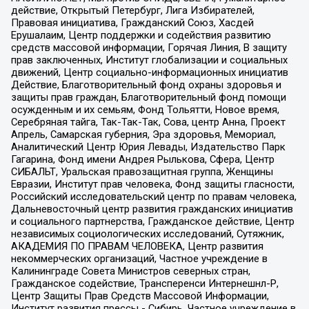
действие, Открытый Петербург, Лига Избирателей,
Правовая инициатива, Гражданский Союз, Хасдей
Ерушалаим, Центр поддержки и содействия развитию
средств массовой информации, Горячая Линия, В защиту
прав заключенных, Институт глобализации и социальных
движений, Центр социально-информационных инициатив
Действие, Благотворительный фонд охраны здоровья и
защиты прав граждан, Благотворительный фонд помощи
осужденным и их семьям, Фонд Тольятти, Новое время,
Серебряная тайга, Так-Так-Так, Сова, центр Анна, Проект
Апрель, Самарская губерния, Эра здоровья, Мемориал,
Аналитический Центр Юрия Левады, Издательство Парк
Гагарина, Фонд имени Андрея Рылькова, Сфера, Центр
СИБАЛЬТ, Уральская правозащитная группа, Женщины
Евразии, Институт прав человека, Фонд защиты гласности,
Российский исследовательский центр по правам человека,
Дальневосточный центр развития гражданских инициатив
и социального партнерства, Гражданское действие, Центр
независимых социологических исследований, Сутяжник,
АКАДЕМИЯ ПО ПРАВАМ ЧЕЛОВЕКА, Центр развития
некоммерческих организаций, Частное учреждение в
Калининграде Совета Министров северных стран,
Гражданское содействие, Трансперенси Интернешнл-Р,
Центр Защиты Прав Средств Массовой Информации,
Институт развития прессы - Сибирь, Частное учреждение в