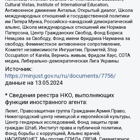
Cultural Vistas, Institute of International Education,
Антивоенное движение Антальи, Открытый диалог, Школа
международных отношений и государственной политики
им Питера Мунка, Российско-канадский демократический
альянс, Школа международных отношений им Нормана
Патерсона, Центр Гражданских Свобод, Фонд Бориса
Немцова за Свободу, Фонд имени Фридриха Науманна за
свободу, Феминистское антивоенное сопротивление,
Комитет независимости Ингушетии, Прометей, Stop
Occupation of Karelia, Вернись живым, Фридом Хаус, СОТА
медиа, Либерально-демократическая Лига Украины
Источник:
https://minjust.gov.ru/ru/documents/7756/
данные на
13.05.2024
* Сведения реестра НКО, выполняющих
функции иностранного агента:
Лилит, Правозащитная группа Гражданин.Армия.Право,
Нижегородский центр немецкой и европейской культуры,
Центр гендерных исследований, Фонд защиты прав
граждан Штаб, Институт права и публичной политики,
Фонд борьбы с коррупцией, Альянс врачей,
НАСИЛИЮ.НЕТ, Мы против СПИДа, СВЕЧА, Гуманитарное