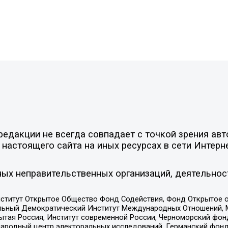
едакции не всегда совпадает с точкой зрения авт
настоящего сайта на иных ресурсах в сети Интерн
ых неправительственных организаций, деятельнос
ститут Открытое Общество Фонд Содействия, Фонд Открытое 
альный Демократический Институт Международных Отношений,
тая Россия, Институт современной России, Черноморский фонд
родный центр электоральных исследований, Германский фонд