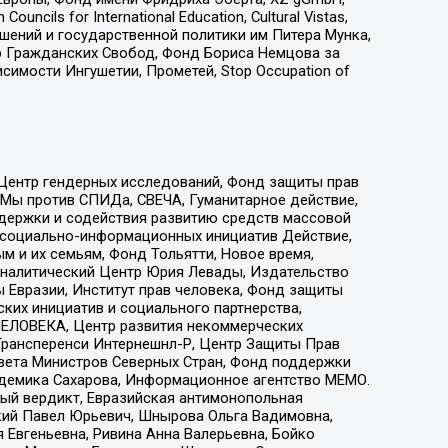
ls for International Education, Cultural Vistas,
ошений и государственной политики им Питера Мунка,
 Гражданских Свобод, Фонд Бориса Немцова за
имости Ингушетии, Прометей, Stop Occupation of
 Центр гендерных исследований, Фонд защиты прав
 Мы против СПИДа, СВЕЧА, Гуманитарное действие,
ддержки и содействия развитию средств массовой
р социально-информационных инициатив Действие,
 и их семьям, Фонд Тольятти, Новое время,
, Аналитический Центр Юрия Левады, Издательство
 Евразии, Институт прав человека, Фонд защиты
ких инициатив и социального партнерства,
ЕЛОВЕКА, Центр развития некоммерческих
 Трансперенси Интернешнл-Р, Центр Защиты Прав
овета Министров Северных Стран, Фонд поддержки
адемика Сахарова, Информационное агентство МЕМО.
ый вердикт, Евразийская антимонопольная
кий Павел Юрьевич, Шнырова Ольга Вадимовна,
 Евгеньевна, Ривина Анна Валерьевна, Бойко