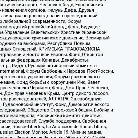
нтический совет, Человек в беде, Европейский
 извлечения органов, Фалунь Дафа, Друзья
рганизация по расследованию преследований
тр либеральной современности, Форум
 Оксфордский российский фонд, Фонд Будущее
е Управление Евангельских Христиан Украинской
еждународное христианское движение, Всемирный
людению за выборами, Республика Польша,
народных Отношений, КРИМСЬКА ПРАВОЗАХИСНА
ы Центральной и Восточной Европы, Фонд Открытой
иональная федерация Канады, Декабристы,
тр , Риддл, Русский антивоенный комитет в
nternational, Форум Свободных Народов ПостРоссии,
дарственного управления, Форум гражданского
рнешнл, Фонд борьбы с коррупцией Инк, Завет
прав человека Чернигов, Фонд Дом Прав Человека,
н, Дом прав человека Крым, Центр дикого лосося,
стов расследователей, АЛЛАТРА, За свободную
д, Гудзоновский институт, Фонд Демократического
сследований, Общество Сторожевой башни, Библии и
сточная Европа, Российский комитет действия,
-расследователей, Служба поддержки, Свободная
 Russie-Libertes, La Asocicion de Rusos Libres,
an Election Monitor, Article 19, Мнение медиа,
Европы, Фонд имени Фридриха Эберта, XZ gGmbH,