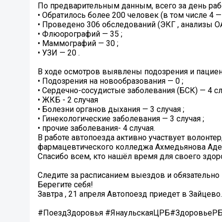
По предварительным данным, всего за день раб
• Обратилось более 200 человек (в том числе 4 
• Проведено 306 обследований (ЭКГ , анализы ОА
• Флюорографий — 35 ;
• Маммографий — 30 ;
• УЗИ — 20 .
В ходе осмотров выявлены подозрения и пацие
• Подозрения на новообразования — 0 ;
• Сердечно-сосудистые заболевания (БСК) — 4 слу
• ЖКБ - 2 случая
• Болезни органов дыхания — 3 случая ;
• Гинекологические заболевания — 3 случая ‍;
• прочие заболевания- 4 случая.
В работе автопоезда активно участвует волонте
фармацевтического колледжа Ахмедьянова Аде
Спасибо всем, кто нашёл время для своего здор
Следите за расписанием выездов и обязательно 
Берегите себя!
Завтра , 21 апреля Автопоезд приедет в Зайцево.
#ПоездЗдоровья #ЯнаульскаяЦРБ#ЗдоровьеР