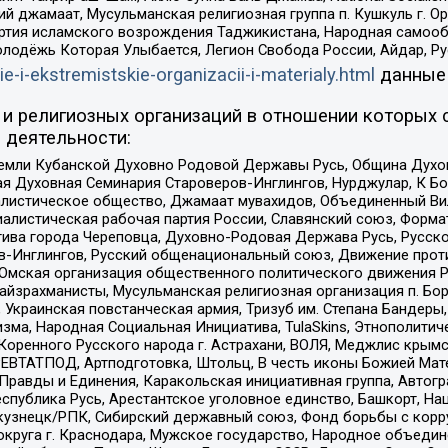
ий джамаат, Мусульманская религиозная группа п. Кушкуль г. 
ртия исламского возрождения Таджикистана, Народная самооб
олодёжь Которая Улыбается, Легион Свобода России, Айдар, Р
ie-i-ekstremistskie-organizacii-i-materialy.html
данные
и религиозных организаций в отношении которых 
 деятельности:
земли Кубанской Духовно Родовой Державы Русь, Община Духо
 Духовная Семинария Староверов-Инглингов, Нурджулар, К Бо
листическое общество, Джамаат мувахидов, Объединенный Вил
иалистическая рабочая партия России, Славянский союз, Форма
ива города Череповца, Духовно-Родовая Держава Русь, Русск
-Инглингов, Русский общенациональный союз, Движение против
 Омская организация общественного политического движения Р
йзрахманисты, Мусульманская религиозная организация п. Бо
краинская повстанческая армия, Тризуб им. Степана Бандеры, Бр
зма, Народная Социальная Инициатива, TulaSkins, Этнополитич
оренного Русского народа г. Астрахани, ВОЛЯ, Меджлис крымс
РЕВТАТПОД, Артподготовка, Штольц, В честь иконы Божией Мате
равды и Единения, Каракольская инициативная группа, Автогра
спублика Русь, Арестантское уголовное единство, Башкорт, Наци
окузнецк/РПК, Сибирский державный союз, Фонд борьбы с кор
округа г. Краснодара, Мужское государство, Народное объедин