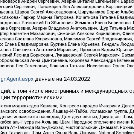
Пивоваров Андрей Сергеевич, Аверин Виталий Евгеньевич, Бара
горий Сергеевич, Пономарев Лев Александрович, Каргалицкий 
ньевна, Щаров Сергей Алексадрович, Цирульников Борис Альбер
ислакова-Паркер Марина Петровна, Кочеткова Татьяна Владими
сандровна, Рачинский Ян Збигневич, Жемкова Елена Борисовна,
лана Сергеевна, Аверин Владимир Анатольевич, Щур Татьяна М
фтер Валентин Михайлович, Симонов Алексей Кириллович, Флиг
женова Светлана Куприяновна, Максимов Сергей Владимирович, 
кс Елена Владимировна, Буртина Елена Юрьевна, Гендель Людм
евна, Свечников Анатолий Мариевич, Прохоров Вадим Юрьевич
инский Леонид Борисович, Лукашевский Сергей Маркович, Бахм
Добровольская Анна Дмитриевна, Королева Александра Евгенье
евинсон Лев Семенович, Локшина Татьяна Иосифовна, Орлов Ол
ignAgent.aspx
данные на
24.03.2022
ций, в том числе иностранных и международных ор
ции террористическими:
ил моджахедов Кавказа, Конгресс народов Ичкерии и Дагеста
ламского освобождения, Лашкар-И-Тайба, Исламская группа, Дв
ения исламского наследия, Дом двух святых, Джунд аш-Шам, 
жабха аль-Нусра ли-Ахль аш-Шам, Народное ополчение имени К.
ата Ат-Тавхида Валь-Джихад, Чистопольский Джамаат, Рохнам
ят Тахрир аш-Шам, Ахлю Сунна Валь Джамаа, National Socialism