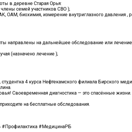
оты в деревне Старая Орья:
— члены семей участников СВО );
К, ОАМ, биохимия, измерение внутриглазного давления , ро
нты направлены на дальнейшее обследование или лечение
чая (назначено лечение );
р, студентка 4 курса Нефтекамского филиала Бирского меди
лина.
овья! Своевременная диагностика — это спасённые жизни.
приходите на бесплатные обследования.
Б #Профилактика #МедицинаРБ