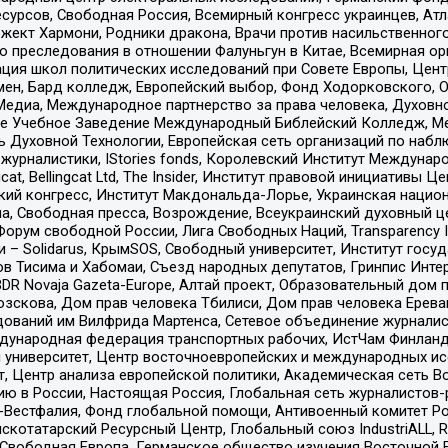
рсов, Свободная Россия, Всемирный конгресс украинцев, Атла
ект Хармони, Родники дракона, Врачи против насильственного
ию преследования в отношении Фалуньгун в Китае, Всемирная о
ация школ политических исследований при Совете Европы, Цен
мен, Бард колледж, Европейский выбор, Фонд Ходорковского,
едиа, Международное партнерство за права человека, Духовно
ое Учебное Заведение Международный Библейский Колледж, М
ь Духовной Технологии, Европейская сеть организаций по наб
урналистики, IStories fonds, Королевский Институт Между
gcat, Bellingcat Ltd, The Insider, Институт правовой инициатив
инский конгресс, Институт Макдональда-Лорье, Украинская нац
, Свободная пресса, Возрождение, Всеукраинский духовный цен
орум свободной России, Лига Свободных Наций, Transparеncy I
– Solidarus, КрымSOS, Свободный университет, Институт госу
в Тисима и Хабомаи, Съезд народных депутатов, Гринпис Инте
DR Novaja Gazeta-Europe, Алтай проект, Образовательный дом 
зскова, Дом прав человека Тбилиси, Дом прав человека Ерева
едований им Вилфрида Мартенса, Сетевое объединение журнали
Международная федерация транспортных рабочих, ИстЧам Финлан
й университет, Центр восточноевропейских и международных и
, Центр анализа европейской политики, Академическая сеть Во
ю в России, Настоящая Россия, Глобальная сеть журналистов
естфалия, Фонд глобальной помощи, Антивоенный комитет России,
татарский Ресурсный Центр, Глобальный союз IndustriALL, Russi
 Свободная Европа, Германское общество изучения Восточной 