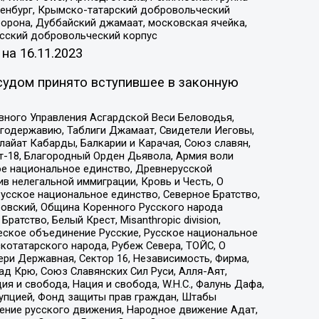
Оренбург, Крымско-татарский добровольческий
орона, Дуббайский джамаат, московская ячейка,
усский добровольческий корпус
 на
16.11.2023
судом принято вступившее в законную
вного Управления Асгардской Веси Беловодья,
годержавию, Таблиги Джамаат, Свидетели Иеговы,
айат Кабарды, Балкарии и Карачая, Союз славян,
т-18, Благородный Орден Дьявола, Армия воли
ое национальное единство, Древнерусской
 нелегальной иммиграции, Кровь и Честь, О
усское национальное единство, Северное Братство,
ровский, Община Коренного Русского народа
атство, Белый Крест, Misanthropic division,
еское объединение Русские, Русское национальное
котатарского народа, Рубеж Севера, ТОЙС, О
ри Державная, Сектор 16, Независимость, Фирма,
д Крю, Союз Славянских Сил Руси, Алля-Аят,
я и свобода, Нация и свобода, W.H.С., Фалунь Дафа,
рупцией, Фонд защиты прав граждан, Штабы
ение русского движения, Народное движение Адат,