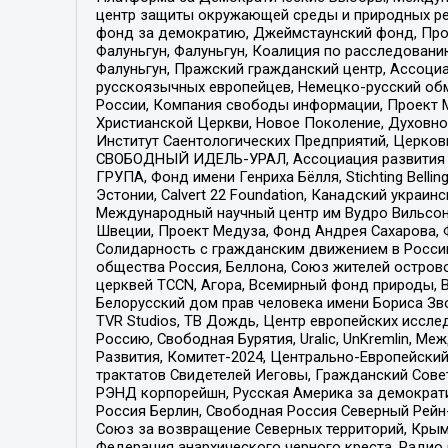
центр защиты окружающей среды и природных ресу
фонд за демократию, Джеймстаунский фонд, Прож
Фалуньгун, Фалуньгун, Коалиция по расследован
Фалуньгун, Пражский гражданский центр, Ассоци
русскоязычных европейцев, Немецко-русский об
России, Компания свободы информации, Проект М
Христианской Церкви, Новое Поколение, Духовн
Институт Саентологических Предприятий, Церков
СВОБОДНЫЙ ИДЕЛЬ-УРАЛ, Ассоциация развития ж
ГРУПА, Фонд имени Генриха Бёлля, Stichting Bellin
Эстонии, Calvert 22 Foundation, Канадский укра
Международный научный центр им Вудро Вильсона
Швеции, Проект Медуза, Фонд Андрея Сахарова, Ф
Солидарность с гражданским движением в России 
общества Россия, Беллона, Союз жителей острово
церквей TCCN, Агора, Всемирный фонд природы, B
Белорусский дом прав человека имени Бориса Зво
TVR Studios, ТВ Дождь, Центр европейских иссл
Россию, Свободная Бурятия, Uralic, UnKremlin, 
Развития, Комитет-2024, Центрально-Европейски
трактатов Свидетелей Иеговы, Гражданский Совет
РЭНД корпорейшн, Русская Америка за демократи
Россия Берлин, Свободная Россия Северный Рейн-В
Союз за возвращение Северных территорий, Крымско
Федерация анархического черного креста, Радио