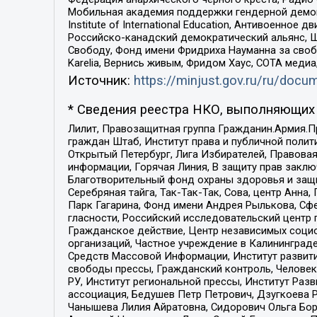
Мобильная академия поддержки гендерной демократи
Institute of International Education, Антивоенн
Российско-канадский демократический альянс, 
Свободу, Фонд имени Фридриха Науманна за свобо
Karelia, Вернись живым, Фридом Хаус, СОТА меди
Источник:
https://minjust.gov.ru/ru/doc
* Сведения реестра НКО, выполняющих 
Лилит, Правозащитная группа Гражданин.Армия.П
граждан Штаб, Институт права и публичной поли
Открытый Петербург, Лига Избирателей, Правова
информации, Горячая Линия, В защиту прав закл
Благотворительный фонд охраны здоровья и защи
Серебряная тайга, Так-Так-Так, Сова, центр Анн
Парк Гагарина, Фонд имени Андрея Рылькова, Сф
гласности, Российский исследовательский центр 
Гражданское действие, Центр независимых соци
организаций, Частное учреждение в Калининград
Средств Массовой Информации, Институт развити
свободы прессы, Гражданский контроль, Человек
РУ, Институт региональной прессы, Институт Ра
ассоциация, Бедушев Петр Петрович, Дзугкоева 
Чанышева Лилия Айратовна, Сидорович Ольга Бори