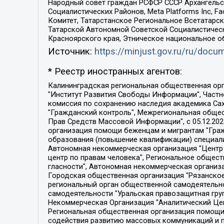
Народный совет граждан РСФСР СССР Архангельск
Социалистических Районов, Meta Platforms Inc, 
Комитет, Татарстанское Региональное Всетатар
Татарской Автономной Советской Социалистическ
Красноярского края, Этническое национальное о
Источник:
https://minjust.gov.ru/ru/doc
* Реестр иностранных агентов:
Калининградская региональная общественная организация "Экозащита!-Женсовет", Фонд содействия защите прав и свобод граждан "Общественный вердикт", Фонд "Институт Развития Свободы Информации", Частное учреждение "Информационное агентство МЕМО. РУ", Региональная общественная организация "Общественная комиссия по сохранению наследия академика Сахарова", Фонд поддержки свободы прессы, Санкт-Петербургская общественная правозащитная организация "Гражданский контроль", Межрегиональная общественная организация "Информационно-просветительский центр "Мемориал", Региональный Фонд "Центр Защиты Прав Средств Массовой Информации", с 05.12.2023 Фонд "Центр Защиты Прав Средств массовой информации", Региональная общественная благотворительная организация помощи беженцам и мигрантам "Гражданское содействие", Негосударственное образовательное учреждение дополнительного профессионального образования (повышение квалификации) специалистов "АКАДЕМИЯ ПО ПРАВАМ ЧЕЛОВЕКА", Свердловская региональная общественная организация "Сутяжник", Автономная некоммерческая организация "Центр независимых социологических исследований", Союз общественных объединений "Российский исследовательский центр по правам человека", Региональное общественное учреждение научно-информационный центр "МЕМОРИАЛ", Некоммерческая организация "Фонд защиты гласности", Автономная некоммерческая организация "Институт прав человека", Городская общественная организация "Екатеринбургское общество "МЕМОРИАЛ", Городская общественная организация "Рязанское историко-просветительское и правозащитное общество "Мемориал" (Рязанский Мемориал), Челябинский региональный орган общественной самодеятельности – женское общественное объединение "Женщины Евразии", Челябинский региональный орган общественной самодеятельности "Уральская правозащитная группа", Фонд содействия защите здоровья и социальной справедливости имени Андрея Рылькова, Автономная Некоммерческая Организация "Аналитический Центр Юрия Левады", Автономная некоммерческая организация социальной поддержки населения "Проект Апрель", Региональная общественная организация помощи женщинам и детям, находящимся в кризисной ситуации "Информационно-методический центр "Анна", Фонд содействия развитию массовых коммуникаций и правовому просвещению "Так-так-Так", Фонд содействия устойчивому развитию "Серебряная тайга", Свердловский региональный общественный фонд социальных проектов "Новое время", "Idel.Реалии", Кавказ.Реалии, Крым.Реалии, Телеканал Настоящее Время, Татаро-башкирская служба Радио Свобода (Azatliq Radiosi), Радио Свободная Европа/Радио Свобода (PCE/PC), "Сибирь.Реалии", "Фактограф", Благотворительный фонд помощи осужденным и их семьям, Автономная некоммерческая организация "Институт глобализации и социальных движений", Фонд "В защиту прав заключенных", Частное учреждение "Центр поддержки и содействия развитию средств массовой информации", Пензенский региональный общественный благотворительный фонд "Гражданский союз", "Север.Реалии", Некоммерческая организация Фонд "Правовая инициатива", 