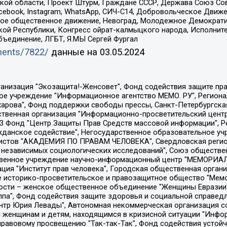
ой области, Проект Штурм, Граждане СССР, Держава Союз Сов
Facebook, Instagram, WhatsApp, СИЧ-С14, Добровольческое Движ
ское общественное движение, Невоград, Молодежное Демократ
ой Республики, Конгресс ойрат-калмыцкого народа, Исполнит
бъединение, ЛГБТ, Я.МЫ Сергей Фургал
uments/7822/
данные на
03.05.2024
Общество с ограниченной ответственностью "Радио Свободная Европа/Радио Свобода", Чешское информационное агентство "MEDIUM-ORIENT", Красноярская региональная общественная организация "Мы против СПИДа", Камалягин Денис Николаевич, Маркелов Сергей Евгеньевич, Пономарев Лев Александрович, Савицкая Людмила Алексеевна, Автономная некоммерческая организация "Центр по работе с проблемой насилия "НАСИЛИЮ.НЕТ", Межрегиональный профессиональный союз работников здравоохранения "Альянс врачей", Юридическое лицо, зарегистрированное в Латвийской Республике, SIA "Medusa Project" (регистрационный номер 40103797863, дата регистрации 10.06.2014), Некоммерческая организация "Фонд по борьбе с коррупцией", Автономная некоммерческая организация "Институт права и публичной политики", Баданин Роман Сергеевич, Гликин Максим Александрович, Железнова Мария Михайловна, Лукьянова Юлия Сергеевна, Маетная Елизавета Витальевна, Маняхин Петр Борисович, Чуракова Ольга Владимировна, Ярош Юлия Петровна, Юридическое лицо "The Insider SIA", зарегистрированное в Риге, Латвийская Республика (дата регистрации 26.06.2015), являющееся администратором доменного имени интернет-издания "The Insider SIA", https://theins.ru, Постернак Алексей Евгеньевич, Рубин Михаил Аркадьевич, Анин Роман Александрович, Юридическое лицо Istories fonds, зарегистрированное в Латвийской Республике (регистрационный номер 50008295751, дата регистрации 24.02.2020), Великовский Дмитрий Александрович, Долинина Ирина Николаевна, Мароховская Алеся Алексеевна, Шлейнов Роман Юрьевич, Шмагун Олеся Валентиновна, Общество с ограниченной ответственностью "Альтаир 2021", Общество с ограниченной ответственностью "Вега 2021", Общество с ограниченной ответственностью "Главный редактор 2021", Общество с ограниченной ответственностью "Ромашки монолит", Важенков Артем Валерьевич, Ивановская областная общественная организация "Центр гендерных исследований", Гурман Юрий Альбертович, Медиапроект "ОВД-Инфо", Егоров Владимир Владимирович, Жилинский Владимир Александрович, Общество с ограниченной ответственностью "ЗП", Иванова София Юрьевна, Карезина Инна Павловна, Кильтау Екатерина Викторовна, Петров Алексей Викторович, Пискунов Сергей Евгеньевич, Смирнов Сергей Сергеевич, Тихонов Михаил Сергеевич, Общество с ограниченной ответственностью "ЖУРНАЛИСТ-ИНОСТРАННЫЙ АГЕНТ", Арапова Галина Юрьевна, Вольтская Татьяна Анатольевна, Американская компания "Mason G.E.S. Anonymous Foundation" (США), являющаяся владельцем интернет-издания https://mnews.world/, Компания "Stichting Bellingcat", зарегистрированная в Нидерландах (дата регистрации 11.07.2018), Захаров Андрей Вячеславович, Клепиковская Екатерина Дмитриевна, Общество с ограниченной ответственностью "МЕМО", Перл Роман Александрович, Симонов Евгений Алексеевич, Соловьева Елена Анатольевна, Сотников Даниил Владимирович, Сурначева Елизавета Дмитриевна, Автономная некоммерческая организация по защите прав человека и информированию населения "Якутия – Наше Мнение", Общество с ограниченной ответственностью "Москоу диджитал медиа", с 26.01.2023 Общество с ограниченной ответственностью "Чайка Белые сады", Ветошкина Валерия Валерьевна, Заговора Максим Александрович, Межрегиональное общественное движение "Российская ЛГБТ - сеть", Оленичев Максим Владимирович, Павлов Иван Юрьевич, Скворцова Елена Сергеевна, Общество с ограниченной ответственностью "Как бы инагент", Кочетков Игорь Викторович, Общество с ограниченной ответственностью "Честные выборы", Еланчик Олег Александрович, Общество с ограниченной ответственностью "Нобелевский призыв", Гималова Регина Эмилевна, Григорьев Андрей Валерьевич, Григорьева Алина Александровна, Ассоциация по содействию защите прав призывников, альтернативнослужащих и военнослужащих "Правозащитная группа "Гражданин.Армия.Право", Хисамова Регина Фаритовна, Автономная некоммерческая организация по реализа