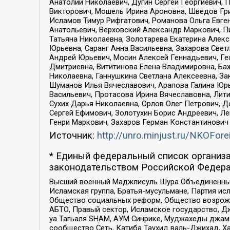
Анатолий Николаевич, Дугин Сергей Георгиевич, 
Викторович, Мошель Ирина Ароновна, Шведов Гри
Исламов Тимур Рифгатович, Романова Ольга Евге
Анатольевич, Верховский Александр Маркович, П
Татьяна Николаевна, Золотарева Екатерина Алек
Юрьевна, Саранг Анна Васильевна, Захарова Свет
Андрей Юрьевич, Мосин Алексей Геннадьевич, Ге
Дмитриевна, Вититинова Елена Владимировна, Ба
Николаевна, Ганнушкина Светлана Алексеевна, За
Шуманов Илья Вячеславович, Арапова Галина Юрь
Васильевич, Протасова Ирина Вячеславовна, Лит
Сухих Дарья Николаевна, Орлов Олег Петрович, 
Сергей Ефимович, Золотухин Борис Андреевич, Л
Генри Маркович, Захаров Герман Константинович
Источник:
http://unro.minjust.ru/NKOFore
* Единый федеральный список организа
законодательством Российской Федера
Высший военный Маджлисуль Шура Объединенных с
Исламская группа, Братья-мусульмане, Партия ис
Общество социальных реформ, Общество возрожд
АБТО, Правый сектор, Исламское государство, Д
уа Тагьаля SHAM, АУМ Синрике, Муджахеды джама
сообщество Сеть, Катиба Таухид валь-Джихад, Хай