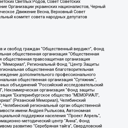
етских Светлых Родов, Совет Советских
ение Организации украинских националистов, Черный
ическое Движение Весна, Верховный Совет
ельный комитет совета народных депутатов
ции социально-правовых программ "Лилит", Дальневосточное общественное движение "Маяк", Санкт-Петербургская ЛГБТ-инициативная группа "Выход", Инициативная группа ЛГБТ+ "Реверс", Алексеев Андрей Викторович, Бекбулатова Таисия Львовна, Беляев Иван Михайлович, Владыкина Елена Сергеевна, Гельман Марат Александрович, Никульшина Вероника Юрьевна, Толоконникова Надежда Андреевна, Шендерович Виктор Анатольевич, Общество с ограниченной ответственностью "Данное сообщение", Общество с ограниченной ответственностью Издательский дом "Новая глава", Айнбиндер Александра Александровна, Московский комьюнити-центр для ЛГБТ+инициатив, Благотворительный фонд развития филантропии, Deutsche Welle (Германия, Kurt-Schumacher-Strasse 3, 53113 Bonn), Борзунова Мария Михайловна, Воробьев Виктор Викторович, Голубева Анна Львовна, Константинова Алла Михайловна, Малкова Ирина Владимировна, Мурадов Мурад Абдулгалимович, Осетинская Елизавета Николаевна, Понасенков Евгений Николаевич, Ганапольский Матвей Юрьевич, Киселев Евгений Алексеевич, Борухович Ирина Григорьевна, Дремин Иван Тимофеевич, Дубровский Дмитрий Викторович, Красноярская региональная общественная организация поддержки и развития альтернативных образовательных технологий и межкультурных коммуникаций "ИНТЕРРА", Маяковская Екатерина Алексеевна, Фейгин Марк Захарович, Филимонов Андрей Викторович, Дзугкоева Регина Николаевна, Доброхотов Роман Александрович, Дудь Юрий Александрович, Елкин Сергей Владимирович, Кругликов Кирилл Игоревич, Сабунаева Мария Леонидовна, Семенов Алексей Владимирович, Шаинян Карен Багратович, Шульман Екатерина Михайловна, Асафьев Артур Валерьевич, Вахштайн Виктор Семенович, Венедиктов Алексей Алексеевич, Лушникова Екатерина Евгеньевна, Волков Леонид Михайлович, Невзоров Александр Глебович, Пархоменко Сергей Борисович, Сироткин Ярослав Николаевич, Кара-Мурза Владимир Владимирович, Баранова Наталья Владимировна, Гозман Леонид Яковлевич, Кагарлицкий Борис Юльевич, Климарев Михаил Валерьевич, Милов Владимир Станиславович, Автономная некоммерческая организация Краснодарский центр современного искусства "Типография", Моргенштерн Алишер Тагирович, Соболь Любовь Эдуардовна, Общество с ограниченной ответственностью "ЛИЗА НОРМ", Каспаров Гарри Кимович, Ходорковский Михаил Борисович, Общество с ограниченной ответственностью "Апрельские тезисы", Данилович Ирина Брониславовна, Кашин Олег Владимирович, Петров Николай Владимирович, Пивоваров Алексей Владимирович, Соколов Михаил Владимирович, Цветкова Юлия Владимировна, Чичваркин Евгений Александрович, Комитет против пыток/Команда против пыток, Общество с ограниченной ответственностью "Первый научный", Общество с ограниченной ответственностью "Вертолет и ко", Белоцерковская Вероника Борисовна, Кац Максим Евгеньевич, Лазарева Татьяна Юрьевна, Шаведдинов Руслан Табризович, Яшин Илья Валерьевич, Общество с ограниченной ответственностью "Иноагент ААВ", Алешковский Дмитрий Петрович, Альбац Евгения Марковна, Быков Дмитрий Львович, Галямина Юлия Евгеньевна, Лойко Сергей Леонидович, Мартынов Кирилл Константинович, Медведев Сергей Александрович, Крашенинников Федор Геннадиевич, Гордеева Катерина Вл