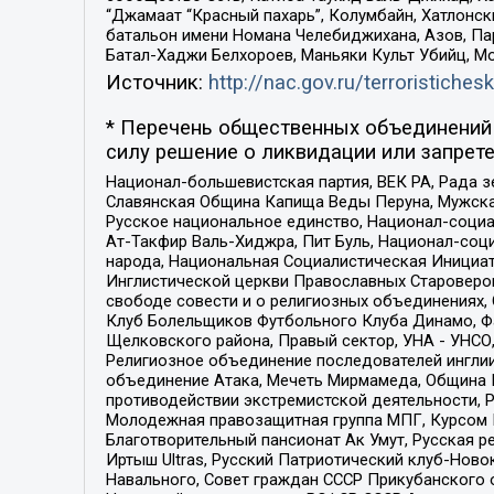
“Джамаат “Красный пахарь”, Колумбайн, Хатлонск
батальон имени Номана Челебиджихана, Азов, Па
Батал-Хаджи Белхороев, Маньяки Культ Убийц, М
Источник:
http://nac.gov.ru/terroristichesk
* Перечень общественных объединений 
силу решение о ликвидации или запрете
Национал-большевистская партия, ВЕК РА, Рада 
Славянская Община Капища Веды Перуна, Мужская
Русское национальное единство, Национал-социа
Ат-Такфир Валь-Хиджра, Пит Буль, Национал-соц
народа, Национальная Социалистическая Инициат
Инглистической церкви Православных Староверов
свободе совести и о религиозных объединениях,
Клуб Болельщиков Футбольного Клуба Динамо, Фа
Щелковского района, Правый сектор, УНА - УНСО, У
Религиозное объединение последователей инглии
объединение Атака, Мечеть Мирмамеда, Община К
противодействии экстремистской деятельности, 
Молодежная правозащитная группа МПГ, Курсом П
Благотворительный пансионат Ак Умут, Русская ре
Иртыш Ultras, Русский Патриотический клуб-Нов
Навального, Совет граждан СССР Прикубанского 