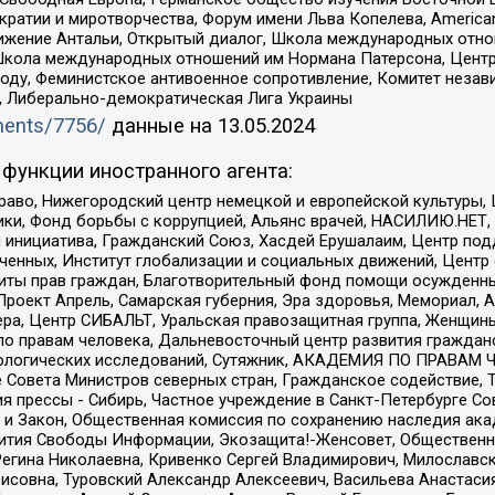
и и миротворчества, Форум имени Льва Копелева, American Counci
ое движение Антальи, Открытый диалог, Школа международных отн
Школа международных отношений им Нормана Патерсона, Центр
ду, Феминистское антивоенное сопротивление, Комитет независ
а, Либерально-демократическая Лига Украины
uments/7756/
данные на
13.05.2024
функции иностранного агента:
раво, Нижегородский центр немецкой и европейской культуры,
тики, Фонд борьбы с коррупцией, Альянс врачей, НАСИЛИЮ.НЕТ,
я инициатива, Гражданский Союз, Хасдей Ерушалаим, Центр по
юченных, Институт глобализации и социальных движений, Цент
ты прав граждан, Благотворительный фонд помощи осужденным
а, Проект Апрель, Самарская губерния, Эра здоровья, Мемориал
ера, Центр СИБАЛЬТ, Уральская правозащитная группа, Женщины
по правам человека, Дальневосточный центр развития гражданс
ологических исследований, Сутяжник, АКАДЕМИЯ ПО ПРАВАМ Ч
е Совета Министров северных стран, Гражданское содействие,
я прессы - Сибирь, Частное учреждение в Санкт-Петербурге С
 и Закон, Общественная комиссия по сохранению наследия ак
звития Свободы Информации, Экозащита!-Женсовет, Общественн
Регина Николаевна, Кривенко Сергей Владимирович, Милославс
совна, Туровский Александр Алексеевич, Васильева Анастасия