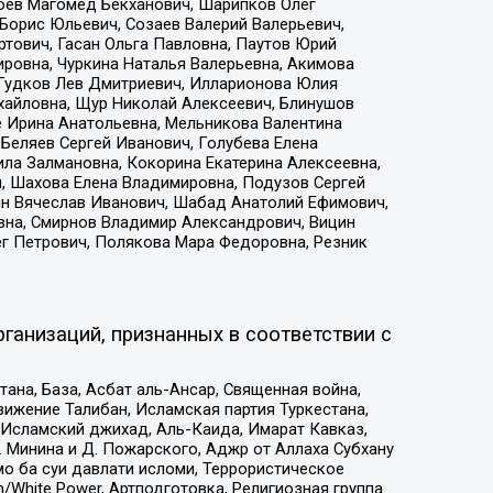
хоев Магомед Бекханович, Шарипков Олег
Борис Юльевич, Созаев Валерий Валерьевич,
тович, Гасан Ольга Павловна, Паутов Юрий
ровна, Чуркина Наталья Валерьевна, Акимова
 Гудков Лев Дмитриевич, Илларионова Юлия
ихайловна, Щур Николай Алексеевич, Блинушов
е Ирина Анатольевна, Мельникова Валентина
Беляев Сергей Иванович, Голубева Елена
ила Залмановна, Кокорина Екатерина Алексеевна,
, Шахова Елена Владимировна, Подузов Сергей
ин Вячеслав Иванович, Шабад Анатолий Ефимович,
вна, Смирнов Владимир Александрович, Вицин
ег Петрович, Полякова Мара Федоровна, Резник
ганизаций, признанных в соответствии с
на, База, Асбат аль-Ансар, Священная война,
ижение Талибан, Исламская партия Туркестана,
Исламский джихад, Аль-Каида, Имарат Кавказ,
 Минина и Д. Пожарского, Аджр от Аллаха Субхану
о ба суи давлати исломи, Террористическое
/White Power, Артподготовка, Религиозная группа