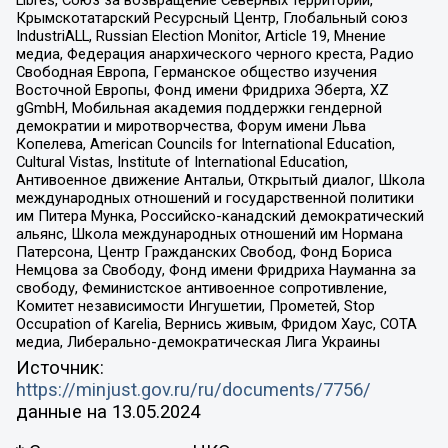
Libres, Союз за возвращение Северных территорий,
Крымскотатарский Ресурсный Центр, Глобальный союз
IndustriALL, Russian Election Monitor, Article 19, Мнение
медиа, Федерация анархического черного креста, Радио
Свободная Европа, Германское общество изучения
Восточной Европы, Фонд имени Фридриха Эберта, XZ
gGmbH, Мобильная академия поддержки гендерной
демократии и миротворчества, Форум имени Льва
Копелева, American Councils for International Education,
Cultural Vistas, Institute of International Education,
Антивоенное движение Антальи, Открытый диалог, Школа
международных отношений и государственной политики
им Питера Мунка, Российско-канадский демократический
альянс, Школа международных отношений им Нормана
Патерсона, Центр Гражданских Свобод, Фонд Бориса
Немцова за Свободу, Фонд имени Фридриха Науманна за
свободу, Феминистское антивоенное сопротивление,
Комитет независимости Ингушетии, Прометей, Stop
Occupation of Karelia, Вернись живым, Фридом Хаус, СОТА
медиа, Либерально-демократическая Лига Украины
Источник:
https://minjust.gov.ru/ru/documents/7756/
данные на
13.05.2024