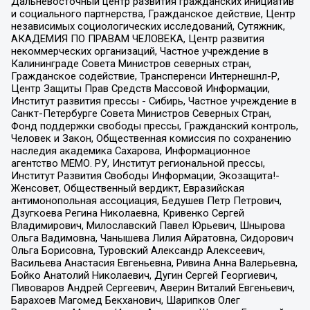
Дальневосточный центр развития гражданских инициатив
и социального партнерства, Гражданское действие, Центр
независимых социологических исследований, Сутяжник,
АКАДЕМИЯ ПО ПРАВАМ ЧЕЛОВЕКА, Центр развития
некоммерческих организаций, Частное учреждение в
Калининграде Совета Министров северных стран,
Гражданское содействие, Трансперенси Интернешнл-Р,
Центр Защиты Прав Средств Массовой Информации,
Институт развития прессы - Сибирь, Частное учреждение в
Санкт-Петербурге Совета Министров Северных Стран,
Фонд поддержки свободы прессы, Гражданский контроль,
Человек и Закон, Общественная комиссия по сохранению
наследия академика Сахарова, Информационное
агентство МЕМО. РУ, Институт региональной прессы,
Институт Развития Свободы Информации, Экозащита!-
Женсовет, Общественный вердикт, Евразийская
антимонопольная ассоциация, Бедушев Петр Петрович,
Дзугкоева Регина Николаевна, Кривенко Сергей
Владимирович, Милославский Павел Юрьевич, Шнырова
Ольга Вадимовна, Чанышева Лилия Айратовна, Сидорович
Ольга Борисовна, Туровский Александр Алексеевич,
Васильева Анастасия Евгеньевна, Ривина Анна Валерьевна,
Бойко Анатолий Николаевич, Дугин Сергей Георгиевич,
Пивоваров Андрей Сергеевич, Аверин Виталий Евгеньевич,
Барахоев Магомед Бекханович, Шарипков Олег