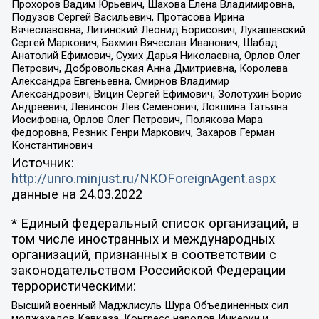
Прохоров Вадим Юрьевич, Шахова Елена Владимировна,
Подузов Сергей Васильевич, Протасова Ирина
Вячеславовна, Литинский Леонид Борисович, Лукашевский
Сергей Маркович, Бахмин Вячеслав Иванович, Шабад
Анатолий Ефимович, Сухих Дарья Николаевна, Орлов Олег
Петрович, Добровольская Анна Дмитриевна, Королева
Александра Евгеньевна, Смирнов Владимир
Александрович, Вицин Сергей Ефимович, Золотухин Борис
Андреевич, Левинсон Лев Семенович, Локшина Татьяна
Иосифовна, Орлов Олег Петрович, Полякова Мара
Федоровна, Резник Генри Маркович, Захаров Герман
Константинович
Источник:
http://unro.minjust.ru/NKOForeignAgent.aspx
данные на
24.03.2022
* Единый федеральный список организаций, в
том числе иностранных и международных
организаций, признанных в соответствии с
законодательством Российской Федерации
террористическими:
Высший военный Маджлисуль Шура Объединенных сил
моджахедов Кавказа, Конгресс народов Ичкерии и