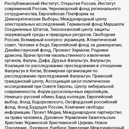
Республиканский Институт, Открытая Россия, Институт
современной России, Черноморский фонд регионального
сотрудничества, Европейская Платформа за
Демократические Выборы, Международный центр
электоральных исследований, Германский фонд Маршалла
Соединенных Штатов, Тихоокеанский центр защиты
окружающей среды и природных ресурсов, Свободная
Россия, Всемирный конгресс украинцев, Атлантический
совет, Человек в беде, Европейский фонд за демократию,
Джеймстаунский фонд, Прожект Хармони, Родники
дракона, Врачи против насильственного извлечения
органов, Фалунь Дафа, Друзья Фалуньгун, Фалуньгун,
Коалиция по расследованию преследования в отношении
Фалуньгун в Китае, Всемирная организация по
расследованию преследований Фалуньгун, Пражский
гражданский центр, Ассоциация школ политических
исследований при Совете Европы, Центр либеральной
современности, Форум русскоязычных европейцев,
Немецко-русский обмен, Бард колледж, Европейский
выбор, Фонд Ходорковского, Оксфордский российский
фонд, Фонд Будущее России, Компания свободы
информации, Проект Медиа, Международное партнерство
за права человека, Духовное Управление Евангельских
Христиан Украинской Христианской Церкви, Новое
Поколение, Духовное Учебное Заведение Международный