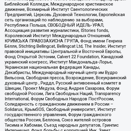
Библейский Колледж, Международное христианское
движение, Всемирный Институт Саентологических
Предприятий, Церковь Духовной Технологии, Европейская
сеть организаций по наблюдению за выборами,
Республика Польша, СВОБОДНЫЙ ИДЕЛЬ-УРАЛ,
Ассоциация развития журналистики, IStories fonds,
Королевский Институт Международных Отношений,
КРИМСЬКА ПРАВОЗАХИСНА ГРУПА, Фонд имени Генриха
Бёлля, Stichting Bellingcat, Bellingcat Ltd, The Insider, Институт
правовой инициативы Центральной и Восточной Европы,
Фонд Открытой Эстонии, Calvert 22 Foundation, Канадский
украинский конгресс, Институт Макдональда-Лорье,
Украинская национальная федерация Канады,
Декабристы, Международный научный центр им Вудро
Вильсона, Свободная пресса, Возрождение, Всеукраинский
духовный центр , Риддл, Русский антивоенный комитет в
Швеции, Проект Медуза, Фонд Андрея Сахарова, Форум
свободной России, Лига Свободных Наций, Transparеncy
International, Форум Свободных Народов ПостРоссии,
Солидарность с гражданским движением в России –
Solidarus, КрымSOS, Свободный университет, Институт
государственного управления, Форум гражданского
общества Россия, Беллона, Союз жителей островов
Тисима и Хабомаи, Съезд народных депутатов, Гринпис
Интернешнл, Фонд борьбы с коррупцией Инк, Завет