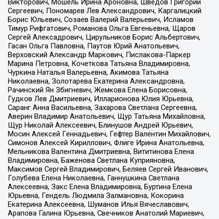
Викторович, Мошель Ирина Ароновна, Шведов Григорий
Сергеевич, Пономарев Лев Александрович, Каргалицкий
Борис Юльевич, Созаев Валерий Валерьевич, Исламов
Тимур Рифгатович, Романова Ольга Евгеньевна, Щаров
Сергей Алексадрович, Цирульников Борис Альбертович,
Гасан Ольга Павловна, Паутов Юрий Анатольевич,
Верховский Александр Маркович, Пислакова-Паркер
Марина Петровна, Кочеткова Татьяна Владимировна,
Чуркина Наталья Валерьевна, Акимова Татьяна
Николаевна, Золотарева Екатерина Александровна,
Рачинский Ян Збигневич, Жемкова Елена Борисовна,
Гудков Лев Дмитриевич, Илларионова Юлия Юрьевна,
Саранг Анна Васильевна, Захарова Светлана Сергеевна,
Аверин Владимир Анатольевич, Щур Татьяна Михайловна,
Щур Николай Алексеевич, Блинушов Андрей Юрьевич,
Мосин Алексей Геннадьевич, Гефтер Валентин Михайлович,
Симонов Алексей Кириллович, Флиге Ирина Анатольевна,
Мельникова Валентина Дмитриевна, Вититинова Елена
Владимировна, Баженова Светлана Куприяновна,
Максимов Сергей Владимирович, Беляев Сергей Иванович,
Голубева Елена Николаевна, Ганнушкина Светлана
Алексеевна, Закс Елена Владимировна, Буртина Елена
Юрьевна, Гендель Людмила Залмановна, Кокорина
Екатерина Алексеевна, Шуманов Илья Вячеславович,
Арапова Галина Юрьевна, Свечников Анатолий Мариевич,