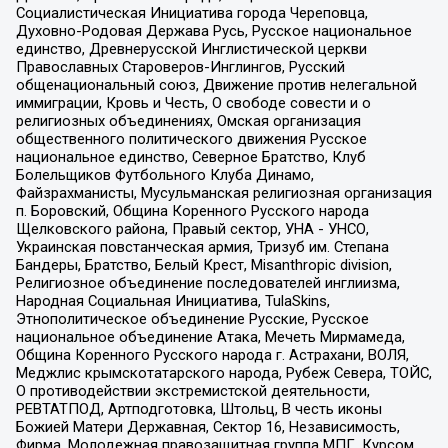
Социалистическая Инициатива города Череповца,
Духовно-Родовая Держава Русь, Русское национальное
единство, Древнерусской Инглистической церкви
Православных Староверов-Инглингов, Русский
общенациональный союз, Движение против нелегальной
иммиграции, Кровь и Честь, О свободе совести и о
религиозных объединениях, Омская организация
общественного политического движения Русское
национальное единство, Северное Братство, Клуб
Болельщиков Футбольного Клуба Динамо,
Файзрахманисты, Мусульманская религиозная организация
п. Боровский, Община Коренного Русского народа
Щелковского района, Правый сектор, УНА - УНСО,
Украинская повстанческая армия, Тризуб им. Степана
Бандеры, Братство, Белый Крест, Misanthropic division,
Религиозное объединение последователей инглиизма,
Народная Социальная Инициатива, TulaSkins,
Этнополитическое объединение Русские, Русское
национальное объединение Атака, Мечеть Мирмамеда,
Община Коренного Русского народа г. Астрахани, ВОЛЯ,
Меджлис крымскотатарского народа, Рубеж Севера, ТОЙС,
О противодействии экстремистской деятельности,
РЕВТАТПОД, Артподготовка, Штольц, В честь иконы
Божией Матери Державная, Сектор 16, Независимость,
Фирма, Молодежная правозащитная группа МПГ, Курсом