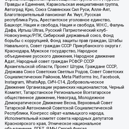
Правды и Единения, Каракольская инициативная группа,
Автоград Крю, Союз Славянских Сил Руси, Алля-Аят,
Благотворительный пансионат Ак Умут, Русская
республика Русь, Арестантское уголовное единство,
Башкорт, Нация и свобода, Нация и свобода, W.H.С., Фалунь
Дафа, Иртыш Ultras, Русский Патриотический клуб-
Новокузнецк/РПК, Сибирский державный союз, Фонд
борьбы с коррупцией, Фонд защиты прав граждан, Штабы
Навального, Совет граждан СССР Прикубанского округа г.
Краснодара, Мужское государство, Народное
объединение русского движения, Народное движение
Адат, Народный совет граждан РСФСР СССР
Архангельской области, Проект Штурм, Граждане СССР,
Держава Союз Советских Светлых Родов, Совет Советских
Социалистических Районов, Meta Platforms Inc, Facebook,
Instagram, WhatsApp, СИЧ-С14, Добровольческое
Движение Организации украинских националистов, Черный
Комитет, Татарстанское Региональное Всетатарское
общественное движение, Невоград, Молодежное
Демократическое Движение Весна, Верховный Совет
Татарской Автономной Советской Социалистической
Республики, Конгресс ойрат-калмыцкого народа,
Исполнительный комитет совета народных депутатов
Красноярского края, Этническое национальное
объединение, ЛГБТ, Я.МЫ Сергей Фургал