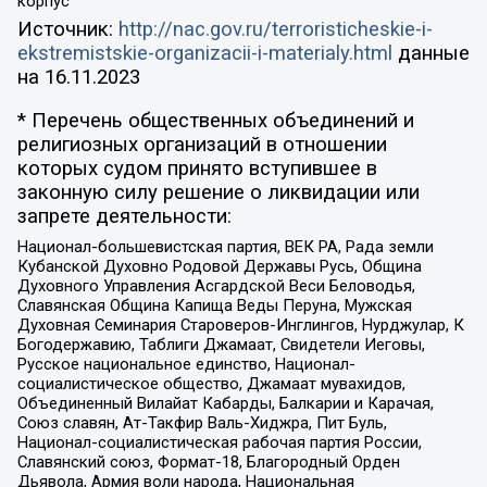
корпус
Источник:
http://nac.gov.ru/terroristicheskie-i-
ekstremistskie-organizacii-i-materialy.html
данные
на
16.11.2023
* Перечень общественных объединений и
религиозных организаций в отношении
которых судом принято вступившее в
законную силу решение о ликвидации или
запрете деятельности:
Национал-большевистская партия, ВЕК РА, Рада земли
Кубанской Духовно Родовой Державы Русь, Община
Духовного Управления Асгардской Веси Беловодья,
Славянская Община Капища Веды Перуна, Мужская
Духовная Семинария Староверов-Инглингов, Нурджулар, К
Богодержавию, Таблиги Джамаат, Свидетели Иеговы,
Русское национальное единство, Национал-
социалистическое общество, Джамаат мувахидов,
Объединенный Вилайат Кабарды, Балкарии и Карачая,
Союз славян, Ат-Такфир Валь-Хиджра, Пит Буль,
Национал-социалистическая рабочая партия России,
Славянский союз, Формат-18, Благородный Орден
Дьявола, Армия воли народа, Национальная