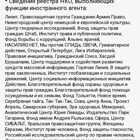
* Сведения реестра НКО, выполняющих
функции иностранного агента:
Лилит, Правозащитная группа Гражданин.Армия.Право,
Нижегородский центр немецкой и европейской культуры,
Центр гендерных исследований, Фонд защиты прав
граждан Штаб, Институт права и публичной политики,
Фонд борьбы с коррупцией, Альянс врачей,
НАСИЛИЮ.НЕТ, Мы против СПИДа, СВЕЧА, Гуманитарное
действие, Открытый Петербург, Лига Избирателей,
Правовая инициатива, Гражданский Союз, Хасдей
Ерушалаим, Центр поддержки и содействия развитию
средств массовой информации, Горячая Линия, В защиту
прав заключенных, Институт глобализации и социальных
движений, Центр социально-информационных инициатив
Действие, Благотворительный фонд охраны здоровья и
защиты прав граждан, Благотворительный фонд помощи
осужденным и их семьям, Фонд Тольятти, Новое время,
Серебряная тайга, Так-Так-Так, Сова, центр Анна, Проект
Апрель, Самарская губерния, Эра здоровья, Мемориал,
Аналитический Центр Юрия Левады, Издательство Парк
Гагарина, Фонд имени Андрея Рылькова, Сфера, Центр
СИБАЛЬТ, Уральская правозащитная группа, Женщины
Евразии, Институт прав человека, Фонд защиты гласности,
Российский исследовательский центр по правам человека,