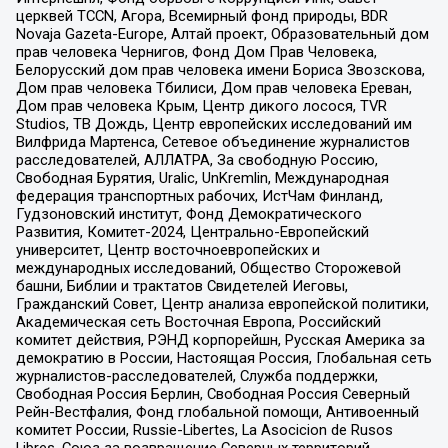
церквей TCCN, Агора, Всемирный фонд природы, BDR
Novaja Gazeta-Europe, Алтай проект, Образовательный дом
прав человека Чернигов, Фонд Дом Прав Человека,
Белорусский дом прав человека имени Бориса Звозскова,
Дом прав человека Тбилиси, Дом прав человека Ереван,
Дом прав человека Крым, Центр дикого лосося, TVR
Studios, ТВ Дождь, Центр европейских исследований им
Вилфрида Мартенса, Сетевое объединение журналистов
расследователей, АЛЛАТРА, За свободную Россию,
Свободная Бурятия, Uralic, UnKremlin, Международная
федерация транспортных рабочих, ИстЧам Финланд,
Гудзоновский институт, Фонд Демократического
Развития, Комитет-2024, Центрально-Европейский
университет, Центр восточноевропейских и
международных исследований, Общество Сторожевой
башни, Библии и трактатов Свидетелей Иеговы,
Гражданский Совет, Центр анализа европейской политики,
Академическая сеть Восточная Европа, Российский
комитет действия, РЭНД корпорейшн, Русская Америка за
демократию в России, Настоящая Россия, Глобальная сеть
журналистов-расследователей, Служба поддержки,
Свободная Россия Берлин, Свободная Россия Северный
Рейн-Вестфалия, Фонд глобальной помощи, Антивоенный
комитет России, Russie-Libertes, La Asocicion de Rusos