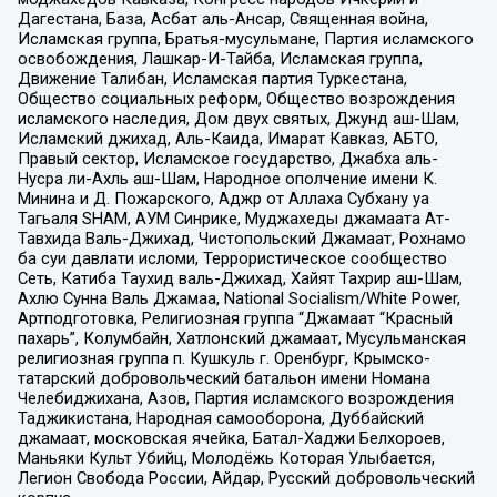
Дагестана, База, Асбат аль-Ансар, Священная война,
Исламская группа, Братья-мусульмане, Партия исламского
освобождения, Лашкар-И-Тайба, Исламская группа,
Движение Талибан, Исламская партия Туркестана,
Общество социальных реформ, Общество возрождения
исламского наследия, Дом двух святых, Джунд аш-Шам,
Исламский джихад, Аль-Каида, Имарат Кавказ, АБТО,
Правый сектор, Исламское государство, Джабха аль-
Нусра ли-Ахль аш-Шам, Народное ополчение имени К.
Минина и Д. Пожарского, Аджр от Аллаха Субхану уа
Тагьаля SHAM, АУМ Синрике, Муджахеды джамаата Ат-
Тавхида Валь-Джихад, Чистопольский Джамаат, Рохнамо
ба суи давлати исломи, Террористическое сообщество
Сеть, Катиба Таухид валь-Джихад, Хайят Тахрир аш-Шам,
Ахлю Сунна Валь Джамаа, National Socialism/White Power,
Артподготовка, Религиозная группа “Джамаат “Красный
пахарь”, Колумбайн, Хатлонский джамаат, Мусульманская
религиозная группа п. Кушкуль г. Оренбург, Крымско-
татарский добровольческий батальон имени Номана
Челебиджихана, Азов, Партия исламского возрождения
Таджикистана, Народная самооборона, Дуббайский
джамаат, московская ячейка, Батал-Хаджи Белхороев,
Маньяки Культ Убийц, Молодёжь Которая Улыбается,
Легион Свобода России, Айдар, Русский добровольческий