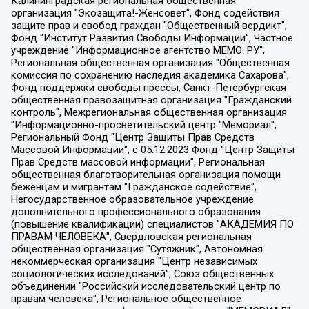
Калининградская региональная общественная организация "Экозащита!-Женсовет", Фонд содействия защите прав и свобод граждан "Общественный вердикт", Фонд "Институт Развития Свободы Информации", Частное учреждение "Информационное агентство МЕМО. РУ", Региональная общественная организация "Общественная комиссия по сохранению наследия академика Сахарова", Фонд поддержки свободы прессы, Санкт-Петербургская общественная правозащитная организация "Гражданский контроль", Межрегиональная общественная организация "Информационно-просветительский центр "Мемориал", Региональный Фонд "Центр Защиты Прав Средств Массовой Информации", с 05.12.2023 Фонд "Центр Защиты Прав Средств массовой информации", Региональная общественная благотворительная организация помощи беженцам и мигрантам "Гражданское содействие", Негосударственное образовательное учреждение дополнительного профессионального образования (повышение квалификации) специалистов "АКАДЕМИЯ ПО ПРАВАМ ЧЕЛОВЕКА", Свердловская региональная общественная организация "Сутяжник", Автономная некоммерческая организация "Центр независимых социологических исследований", Союз общественных объединений "Российский исследовательский центр по правам человека", Региональное общественное учреждение научно-информационный центр "МЕМОРИАЛ", Некоммерческая организация "Фонд защиты гласности", Автономная некоммерческая организация "Институт прав человека", Городская общественная организация "Екатеринбургское общество "МЕМОРИАЛ", Городская общественная организация "Рязанское историко-просветительское и правозащитное общество "Мемориал" (Рязанский Мемориал), Челябинский региональный орган общественной самодеятельности – женское общественное объединение "Женщины Евразии", Челябинский региональный орган общественной самодеятельности "Уральская правозащитная группа", Фонд содействия защите здоровья и социальной справедливости имени Андрея Рылькова, Автономная Некоммерческая Организация "Аналитический Центр Юрия Левады", Автономная некоммерческая организация социальной поддержки населения "Проект Апрель", Региональная общественная организация помощи женщинам и детям, находящимся в кризисной ситуации "Информационно-методический центр "Анна", Фонд содействия развитию массовых коммуникаций и правовому просвещению "Так-так-Так", Фонд содействия устойчивому развитию "Серебряная тайга", Свердловский региональный общественный фонд социальных проектов "Новое время", "Idel.Реалии", Кавказ.Реалии, Крым.Реалии, Телеканал Настоящее Время, Татаро-башкирская служба Радио Свобода (Azatliq Radiosi), Радио Свободная Европа/Радио Свобода (PCE/PC), "Сибирь.Реалии", "Фактограф", Благотворительный фонд помощи осужденным и их семьям, Автономная некоммерческая организация "Институт глобализации и социальных движений", Фонд "В защиту прав заключенных", Частное учреждение "Центр поддержки и содействия развитию средств массовой информации", Пензенский региональный общественный благотворительный фонд "Гражданский союз", "Север.Реалии", Некоммерческая организация Фонд "Правовая инициатива", Общество с ограниченной ответственностью "Радио Свободная Европа/Радио Свобода", Чешское информационное агентство "MEDIUM-ORIENT", Красноярская региональная общественная организация "Мы против СПИДа", Камалягин Денис Николаевич, Маркелов Сергей Евгеньевич, Пономарев Лев Александрович, Савицкая Людмила Алексеевна, Автономная некоммерческая организация "Центр по работе с проблемой насилия "НАСИЛИЮ.НЕТ", Межрегиональный профессиональный союз работников здравоохранения "Альянс врачей", Юридическое лицо, зарегистрированное в Латвийской Республике, SIA "Medusa Project" (регистрационный номер 40103797863, дата регистрации 10.06.2014), Некоммерческая организация "Фонд по борьбе с коррупцией", Автономная некоммерческая организация "Институт права и публичной политики", Баданин Роман Сергеевич, Гликин Максим Александрович, Железнова Мария Михайловна, Лукьянова Юлия Сергеевна, Маетная Елизавета Витальевна, Маняхин Петр Борисович, Чуракова Ольга Владимировна, Ярош Юлия Петровна, Юридическое лицо "The Insider SIA", зарегистрированное в Риге, Латвийская Республика (дата регистрации 26.06.2015), являющееся администратором доменного имени интернет-издания "The Insider SIA", https://theins.ru, Постернак Алексей Евгеньевич, Рубин Михаил Аркадьевич, Анин Роман Александрович, Юридическое лицо Istories fonds, зарегистрированное в Латвийской Республике (регистрационный номер 50008295751, дата регистрации 24.02.2020), Великовский Дмитрий Александрович, Долинина Ирина Николаевна, Мароховская Алеся Алексеевна, Шлейнов Роман Юрьевич, Шмагун Олеся Валентиновна, Общество с ограниченной ответственностью "Альтаир 2021", Общество с ограниченной ответственностью "Вега 2021", Общество с ограниченной ответственностью "Главный редактор 2021", Общество с ограниченной ответственностью "Ромашки монолит", Важенков Артем Валерьевич, Ивановская областная общественная организация "Центр гендерных исследований", Гурман Юрий Альбертович, Медиапроект "ОВД-Инфо", Егоров Владимир Владимирович, Жилинский Владимир Александрович, Общество с ограниченной ответственностью "ЗП", Иванова София Юрьевна, Карезина Инна Павловна, Кильтау Екатерина Викторовна, Петров Алексей Викторович, Пискунов Сергей Евгеньевич, Смирнов Сергей Сергеевич, Тихонов Михаил Сергеевич, Общество с ограниченной ответственностью "ЖУРНАЛИСТ-ИНОСТРАННЫЙ АГЕНТ", Арапова Галина Юрьевна, Вольтская Татьяна Анатольевна, Американская компания "Mason G.E.S. Anonymous Foundation" (США), являющаяся владельцем интернет-издания https://mnews.world/, Компания "Stichting Bellingcat", зарегистрированная в Нидерландах (дата регистрации 11.07.2018), Захаров Андрей Вячеславович, Клепиковская Екатерина Дмитриевна, Общество с ограниченной ответственностью "МЕМО", Перл Роман Александрович, Симонов Евгений Алексеевич, Соловьева Елена Анатольевна, Сотников Даниил Владимирович, Сурначева Елизавета Дмитриевна, Автономная некоммерческая организация по защите прав человека и информированию населения "Якутия – Наше Мнение", Общество с ограниченной ответственностью "Москоу диджитал медиа", с 26.01.2023 Общество с ограниченной ответственностью "Чайка Белые сады", Ветошкина Валерия Валерьевна, Заговора Максим Александрович, Межрегиональное общественное движение "Российская ЛГБТ - сеть", Оленичев Максим Владимирович, Павлов Иван Юрьевич, Скворцова Елена Сергеевна, Общество с ограниченной ответственностью "Как бы инагент", Кочетков Игорь Викторович, Общество с ограниченной ответственностью "Честные выборы", Еланчик Олег Александрович, Общество с ограниченной ответственностью "Нобелевский призыв", Гималова Регина Эмилевна, Григорьев Андрей Валерьевич, Григорьева Алина Александровна, Ассоциация по содействию защите прав призывников, альтернативнослужащих и военнослужащих "Правозащитная группа "Гражданин.Армия.Право", Хисамова Регина Фаритовна, Автономная некоммерческая организация по реализации социально-правовых программ "Лилит", Дальневосточное общественное движение "Маяк", Санкт-Петербургская ЛГБТ-инициативная группа "Выход", Инициативная группа ЛГБТ+ "Реверс", Алексеев Андрей Викторович, Бекбулатова Таисия Львовна, Беляев Иван Михайлович, Владыкина Елена Сергеевна, Гельман Марат Александрович, Никульшина Вероника Юрьевна, Толоконникова Надежда Андреевна, Шендерович Виктор Анатольевич, Общество с ограниченной ответственностью "Данное сообщение", Общество с ограниченной ответственностью Издательский дом "Новая глава", Айнбиндер Александра Александровна, Московский комьюнити-центр для ЛГБТ+инициатив, Благотворительный фонд развития филантропии, Deutsche Welle (Германия, Kurt-Schumacher-Strasse 3, 53113 Bonn), Борзунова Мария Михайловна, Воробьев Виктор Викторович, Голубева Анна Львовна, Константинова Алла Михайловна, Малкова Ирина Владимировна, Мурадов Мурад Абдулгалимович, Осетинская Елизавета Николаевна, Понасенков Евгений Николаевич, Ганапольский Матвей Юрьевич, Киселев Евгений Алексеевич, Борухович Ирина Григорьевна, Дремин Иван Тимофеевич, Дубровский Дмитрий Викторович, Красноярская региональная общественная организация поддержки и развития альтернативных образовательных технологий и межкультурных коммуникаций "ИНТЕРРА", Маяковская Екатерина Алексеевна, Фейгин Марк Захарович, Филимонов Андрей Викторович, Дзугкоева Регина Николаевна, Доброхотов Роман Александрович, Дудь Юрий Александрович, Елкин Сергей Владимирович, Кругликов Кирилл Игоревич, Сабунаева Мария Леонидовна, Семенов Алексей Владимирович, Шаинян Карен Багратович, Шульман Екатерина Михайловна, Асафьев Артур Валерьевич, Вахштайн Виктор Семенович, Венедиктов Алексей Алексеевич, Лушникова Екатерина Евгеньевна, Волков Леонид Михайлович, Невзоров Александр Глебович, Пархоменко Сергей Борисович, Сироткин Ярослав Николаевич, Кара-Мурза Владимир Владимирович, Баранова Наталья Владимировна, Гозман Леонид Яковлевич, Кагарлицкий Борис Юльевич, Климарев Михаил Валерьевич, Милов Владимир Станиславович, Автономная некоммерческая организация Краснодарский центр современного искусства "Типография", Моргенштерн Алишер Тагирович, Соболь Любовь Эдуардовна, Общество с ограниченной ответственностью "ЛИЗА НОРМ", Каспаров Гарри Кимович, Ходорковский Михаил Борисович, Общество с ограниченной ответственностью "Апрельские тезисы", Данилович Ирина Брониславовна, Кашин Олег Владимирович, Петров Николай Владимирович, Пивоваров Алексей Владимирович, Соколов Михаил Владимирович, Цветкова Юлия Владимировна, Чичваркин Евгений Александрович, Комитет против пыток/Команда против пыток, Общество с ограниченной ответственностью "Первый научный", Общество с ограниченной ответственностью "Вертолет и ко", Белоцерковская Вероника Борисовна, Кац Максим Евгеньевич, Лазарева Татьяна Юрьевна, Шаведдинов Руслан Табризович, Яшин Илья Валерьевич, Общество с ограниченной ответственностью "Иноагент ААВ", Алешковский Дмитрий Петрович, Альбац Евгения Марковна, Быков Дмитрий Львович, Галямина Юлия Евгеньевна, Лойко Сергей Леонидович, Мартынов Кирилл Константинович, Медведев Сергей Александрович, Крашенинников Федор Геннадиевич, Гордеева Катерина Вл