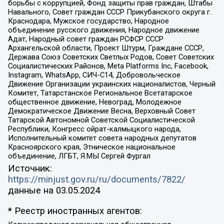
борьбы с коррупцией, Фонд защиты прав граждан, Штабы
Навального, Совет граждан СССР Прикубанского округа г.
Краснодара, Мужское государство, Народное
объединение русского движения, Народное движение
Адат, Народный совет граждан РСФСР СССР
Архангельской области, Проект Штурм, Граждане СССР,
Держава Союз Советских Светлых Родов, Совет Советских
Социалистических Районов, Meta Platforms Inc, Facebook,
Instagram, WhatsApp, СИЧ-С14, Добровольческое
Движение Организации украинских националистов, Черный
Комитет, Татарстанское Региональное Всетатарское
общественное движение, Невоград, Молодежное
Демократическое Движение Весна, Верховный Совет
Татарской Автономной Советской Социалистической
Республики, Конгресс ойрат-калмыцкого народа,
Исполнительный комитет совета народных депутатов
Красноярского края, Этническое национальное
объединение, ЛГБТ, Я.МЫ Сергей Фургал
Источник:
https://minjust.gov.ru/ru/documents/7822/
данные на
03.05.2024
* Реестр иностранных агентов: