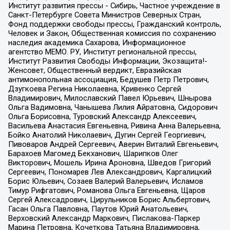
Институт развития прессы - Сибирь, Частное учреждение в
Санкт-Петербурге Совета Министров Северных Стран,
Фонд поддержки свободы прессы, Гражданский контроль,
Человек и Закон, Общественная комиссия по сохранению
наследия академика Сахарова, Информационное
агентство МЕМО. РУ, Институт региональной прессы,
Институт Развития Свободы Информации, Экозащита!-
Женсовет, Общественный вердикт, Евразийская
антимонопольная ассоциация, Бедушев Петр Петрович,
Дзугкоева Регина Николаевна, Кривенко Сергей
Владимирович, Милославский Павел Юрьевич, Шнырова
Ольга Вадимовна, Чанышева Лилия Айратовна, Сидорович
Ольга Борисовна, Туровский Александр Алексеевич,
Васильева Анастасия Евгеньевна, Ривина Анна Валерьевна,
Бойко Анатолий Николаевич, Дугин Сергей Георгиевич,
Пивоваров Андрей Сергеевич, Аверин Виталий Евгеньевич,
Барахоев Магомед Бекханович, Шарипков Олег
Викторович, Мошель Ирина Ароновна, Шведов Григорий
Сергеевич, Пономарев Лев Александрович, Каргалицкий
Борис Юльевич, Созаев Валерий Валерьевич, Исламов
Тимур Рифгатович, Романова Ольга Евгеньевна, Щаров
Сергей Алексадрович, Цирульников Борис Альбертович,
Гасан Ольга Павловна, Паутов Юрий Анатольевич,
Верховский Александр Маркович, Пислакова-Паркер
Марина Петровна, Кочеткова Татьяна Владимировна,