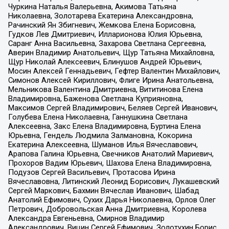
Чуркина Наталья Валерьевна, Акимова Татьяна
Николаевна, Золотарева Екатерина Александровна,
Рачинский Ян Збигневич, Жемкова Елена Борисовна,
Гудков Лев Дмитриевич, Илларионова Юлия Юрьевна,
Саранг Анна Васильевна, Захарова Светлана Сергеевна,
Аверин Владимир Анатольевич, Щур Татьяна Михайловна,
Щур Николай Алексеевич, Блинушов Андрей Юрьевич,
Мосин Алексей Геннадьевич, Гефтер Валентин Михайлович,
Симонов Алексей Кириллович, Флиге Ирина Анатольевна,
Мельникова Валентина Дмитриевна, Вититинова Елена
Владимировна, Баженова Светлана Куприяновна,
Максимов Сергей Владимирович, Беляев Сергей Иванович,
Голубева Елена Николаевна, Ганнушкина Светлана
Алексеевна, Закс Елена Владимировна, Буртина Елена
Юрьевна, Гендель Людмила Залмановна, Кокорина
Екатерина Алексеевна, Шуманов Илья Вячеславович,
Арапова Галина Юрьевна, Свечников Анатолий Мариевич,
Прохоров Вадим Юрьевич, Шахова Елена Владимировна,
Подузов Сергей Васильевич, Протасова Ирина
Вячеславовна, Литинский Леонид Борисович, Лукашевский
Сергей Маркович, Бахмин Вячеслав Иванович, Шабад
Анатолий Ефимович, Сухих Дарья Николаевна, Орлов Олег
Петрович, Добровольская Анна Дмитриевна, Королева
Александра Евгеньевна, Смирнов Владимир
Александрович, Вицин Сергей Ефимович, Золотухин Борис