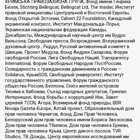
КРИМСЬКА ПРАВОЗАХИСНА ГРУПА, Фонд имени Генриха
Бёлля, Stichting Bellingcat, Bellingcat Ltd, The Insider, Институт
правовой инициативы Центральной и Восточной Европы,
Фонд Открытой Эстонии, Calvert 22 Foundation, Канадский
украинский конгресс, Институт Макдональда-Лорье,
Украинская национальная федерация Канады,
Декабристы, Международный научный центр им Вудро
Вильсона, Свободная пресса, Возрождение, Всеукраинский
духовный центр , Риддл, Русский антивоенный комитет в
Швеции, Проект Медуза, Фонд Андрея Сахарова, Форум
свободной России, Лига Свободных Наций, Transparеncy
International, Форум Свободных Народов ПостРоссии,
Солидарность с гражданским движением в России –
Solidarus, КрымSOS, Свободный университет, Институт
государственного управления, Форум гражданского
общества Россия, Беллона, Союз жителей островов
Тисима и Хабомаи, Съезд народных депутатов, Гринпис
Интернешнл, Фонд борьбы с коррупцией Инк, Завет
церквей TCCN, Агора, Всемирный фонд природы, BDR
Novaja Gazeta-Europe, Алтай проект, Образовательный дом
прав человека Чернигов, Фонд Дом Прав Человека,
Белорусский дом прав человека имени Бориса Звозскова,
Дом прав человека Тбилиси, Дом прав человека Ереван,
Дом прав человека Крым, Центр дикого лосося, TVR
Studios, ТВ Дождь, Центр европейских исследований им