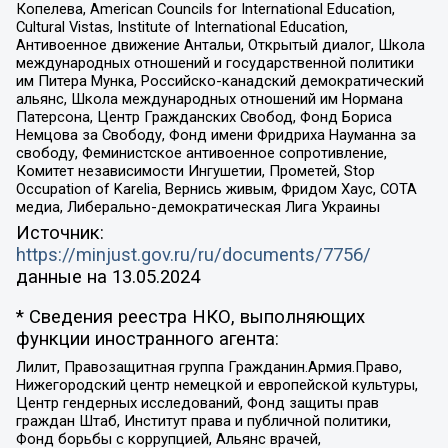
Копелева, American Councils for International Education,
Cultural Vistas, Institute of International Education,
Антивоенное движение Антальи, Открытый диалог, Школа
международных отношений и государственной политики
им Питера Мунка, Российско-канадский демократический
альянс, Школа международных отношений им Нормана
Патерсона, Центр Гражданских Свобод, Фонд Бориса
Немцова за Свободу, Фонд имени Фридриха Науманна за
свободу, Феминистское антивоенное сопротивление,
Комитет независимости Ингушетии, Прометей, Stop
Occupation of Karelia, Вернись живым, Фридом Хаус, СОТА
медиа, Либерально-демократическая Лига Украины
Источник:
https://minjust.gov.ru/ru/documents/7756/
данные на
13.05.2024
* Сведения реестра НКО, выполняющих
функции иностранного агента:
Лилит, Правозащитная группа Гражданин.Армия.Право,
Нижегородский центр немецкой и европейской культуры,
Центр гендерных исследований, Фонд защиты прав
граждан Штаб, Институт права и публичной политики,
Фонд борьбы с коррупцией, Альянс врачей,