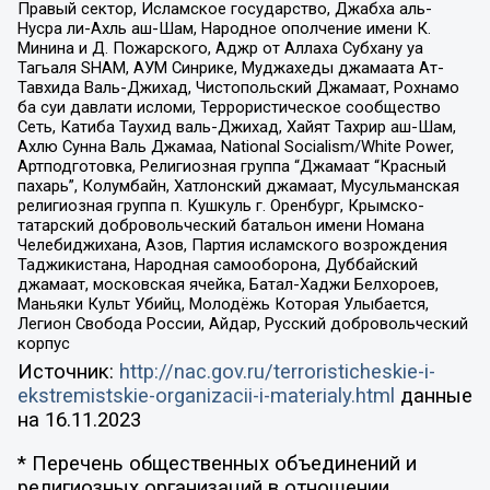
Правый сектор, Исламское государство, Джабха аль-
Нусра ли-Ахль аш-Шам, Народное ополчение имени К.
Минина и Д. Пожарского, Аджр от Аллаха Субхану уа
Тагьаля SHAM, АУМ Синрике, Муджахеды джамаата Ат-
Тавхида Валь-Джихад, Чистопольский Джамаат, Рохнамо
ба суи давлати исломи, Террористическое сообщество
Сеть, Катиба Таухид валь-Джихад, Хайят Тахрир аш-Шам,
Ахлю Сунна Валь Джамаа, National Socialism/White Power,
Артподготовка, Религиозная группа “Джамаат “Красный
пахарь”, Колумбайн, Хатлонский джамаат, Мусульманская
религиозная группа п. Кушкуль г. Оренбург, Крымско-
татарский добровольческий батальон имени Номана
Челебиджихана, Азов, Партия исламского возрождения
Таджикистана, Народная самооборона, Дуббайский
джамаат, московская ячейка, Батал-Хаджи Белхороев,
Маньяки Культ Убийц, Молодёжь Которая Улыбается,
Легион Свобода России, Айдар, Русский добровольческий
корпус
Источник:
http://nac.gov.ru/terroristicheskie-i-
ekstremistskie-organizacii-i-materialy.html
данные
на
16.11.2023
* Перечень общественных объединений и
религиозных организаций в отношении