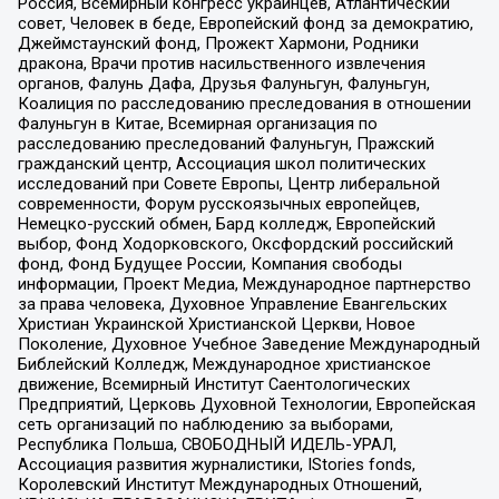
Россия, Всемирный конгресс украинцев, Атлантический
совет, Человек в беде, Европейский фонд за демократию,
Джеймстаунский фонд, Прожект Хармони, Родники
дракона, Врачи против насильственного извлечения
органов, Фалунь Дафа, Друзья Фалуньгун, Фалуньгун,
Коалиция по расследованию преследования в отношении
Фалуньгун в Китае, Всемирная организация по
расследованию преследований Фалуньгун, Пражский
гражданский центр, Ассоциация школ политических
исследований при Совете Европы, Центр либеральной
современности, Форум русскоязычных европейцев,
Немецко-русский обмен, Бард колледж, Европейский
выбор, Фонд Ходорковского, Оксфордский российский
фонд, Фонд Будущее России, Компания свободы
информации, Проект Медиа, Международное партнерство
за права человека, Духовное Управление Евангельских
Христиан Украинской Христианской Церкви, Новое
Поколение, Духовное Учебное Заведение Международный
Библейский Колледж, Международное христианское
движение, Всемирный Институт Саентологических
Предприятий, Церковь Духовной Технологии, Европейская
сеть организаций по наблюдению за выборами,
Республика Польша, СВОБОДНЫЙ ИДЕЛЬ-УРАЛ,
Ассоциация развития журналистики, IStories fonds,
Королевский Институт Международных Отношений,