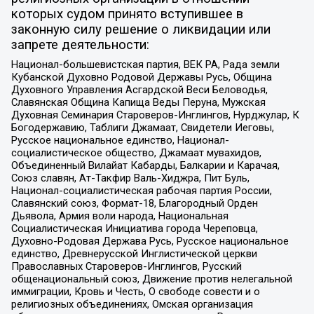
которых судом принято вступившее в
законную силу решение о ликвидации или
запрете деятельности:
Национал-большевистская партия, ВЕК РА, Рада земли
Кубанской Духовно Родовой Державы Русь, Община
Духовного Управления Асгардской Веси Беловодья,
Славянская Община Капища Веды Перуна, Мужская
Духовная Семинария Староверов-Инглингов, Нурджулар, К
Богодержавию, Таблиги Джамаат, Свидетели Иеговы,
Русское национальное единство, Национал-
социалистическое общество, Джамаат мувахидов,
Объединенный Вилайат Кабарды, Балкарии и Карачая,
Союз славян, Ат-Такфир Валь-Хиджра, Пит Буль,
Национал-социалистическая рабочая партия России,
Славянский союз, Формат-18, Благородный Орден
Дьявола, Армия воли народа, Национальная
Социалистическая Инициатива города Череповца,
Духовно-Родовая Держава Русь, Русское национальное
единство, Древнерусской Инглистической церкви
Православных Староверов-Инглингов, Русский
общенациональный союз, Движение против нелегальной
иммиграции, Кровь и Честь, О свободе совести и о
религиозных объединениях, Омская организация