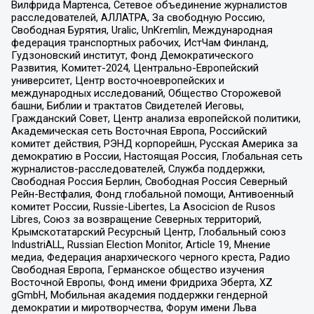
Вилфрида Мартенса, Сетевое объединение журналистов
расследователей, АЛЛАТРА, За свободную Россию,
Свободная Бурятия, Uralic, UnKremlin, Международная
федерация транспортных рабочих, ИстЧам Финланд,
Гудзоновский институт, Фонд Демократического
Развития, Комитет-2024, Центрально-Европейский
университет, Центр восточноевропейских и
международных исследований, Общество Сторожевой
башни, Библии и трактатов Свидетелей Иеговы,
Гражданский Совет, Центр анализа европейской политики,
Академическая сеть Восточная Европа, Российский
комитет действия, РЭНД корпорейшн, Русская Америка за
демократию в России, Настоящая Россия, Глобальная сеть
журналистов-расследователей, Служба поддержки,
Свободная Россия Берлин, Свободная Россия Северный
Рейн-Вестфалия, Фонд глобальной помощи, Антивоенный
комитет России, Russie-Libertes, La Asocicion de Rusos
Libres, Союз за возвращение Северных территорий,
Крымскотатарский Ресурсный Центр, Глобальный союз
IndustriALL, Russian Election Monitor, Article 19, Мнение
медиа, Федерация анархического черного креста, Радио
Свободная Европа, Германское общество изучения
Восточной Европы, Фонд имени Фридриха Эберта, XZ
gGmbH, Мобильная академия поддержки гендерной
демократии и миротворчества, Форум имени Льва