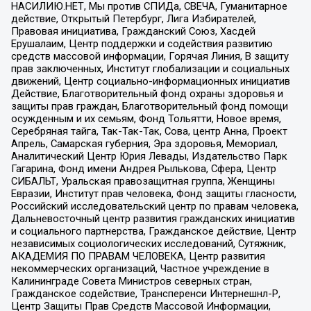
НАСИЛИЮ.НЕТ, Мы против СПИДа, СВЕЧА, Гуманитарное
действие, Открытый Петербург, Лига Избирателей,
Правовая инициатива, Гражданский Союз, Хасдей
Ерушалаим, Центр поддержки и содействия развитию
средств массовой информации, Горячая Линия, В защиту
прав заключенных, Институт глобализации и социальных
движений, Центр социально-информационных инициатив
Действие, Благотворительный фонд охраны здоровья и
защиты прав граждан, Благотворительный фонд помощи
осужденным и их семьям, Фонд Тольятти, Новое время,
Серебряная тайга, Так-Так-Так, Сова, центр Анна, Проект
Апрель, Самарская губерния, Эра здоровья, Мемориал,
Аналитический Центр Юрия Левады, Издательство Парк
Гагарина, Фонд имени Андрея Рылькова, Сфера, Центр
СИБАЛЬТ, Уральская правозащитная группа, Женщины
Евразии, Институт прав человека, Фонд защиты гласности,
Российский исследовательский центр по правам человека,
Дальневосточный центр развития гражданских инициатив
и социального партнерства, Гражданское действие, Центр
независимых социологических исследований, Сутяжник,
АКАДЕМИЯ ПО ПРАВАМ ЧЕЛОВЕКА, Центр развития
некоммерческих организаций, Частное учреждение в
Калининграде Совета Министров северных стран,
Гражданское содействие, Трансперенси Интернешнл-Р,
Центр Защиты Прав Средств Массовой Информации,