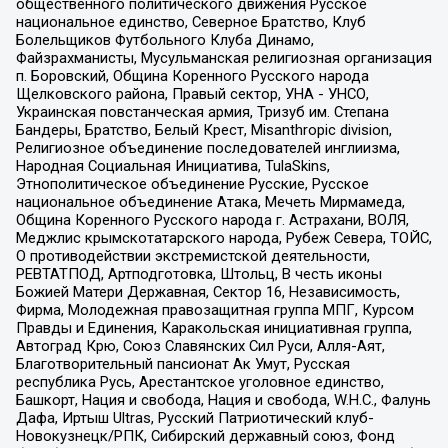
общественного политического движения Русское
национальное единство, Северное Братство, Клуб
Болельщиков Футбольного Клуба Динамо,
Файзрахманисты, Мусульманская религиозная организация
п. Боровский, Община Коренного Русского народа
Щелковского района, Правый сектор, УНА - УНСО,
Украинская повстанческая армия, Тризуб им. Степана
Бандеры, Братство, Белый Крест, Misanthropic division,
Религиозное объединение последователей инглиизма,
Народная Социальная Инициатива, TulaSkins,
Этнополитическое объединение Русские, Русское
национальное объединение Атака, Мечеть Мирмамеда,
Община Коренного Русского народа г. Астрахани, ВОЛЯ,
Меджлис крымскотатарского народа, Рубеж Севера, ТОЙС,
О противодействии экстремистской деятельности,
РЕВТАТПОД, Артподготовка, Штольц, В честь иконы
Божией Матери Державная, Сектор 16, Независимость,
Фирма, Молодежная правозащитная группа МПГ, Курсом
Правды и Единения, Каракольская инициативная группа,
Автоград Крю, Союз Славянских Сил Руси, Алля-Аят,
Благотворительный пансионат Ак Умут, Русская
республика Русь, Арестантское уголовное единство,
Башкорт, Нация и свобода, Нация и свобода, W.H.С., Фалунь
Дафа, Иртыш Ultras, Русский Патриотический клуб-
Новокузнецк/РПК, Сибирский державный союз, Фонд