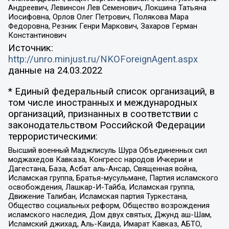
Андреевич, Левинсон Лев Семенович, Локшина Татьяна
Иосифовна, Орлов Олег Петрович, Полякова Мара
Федоровна, Резник Генри Маркович, Захаров Герман
Константинович
Источник:
http://unro.minjust.ru/NKOForeignAgent.aspx
данные на
24.03.2022
* Единый федеральный список организаций, в
том числе иностранных и международных
организаций, признанных в соответствии с
законодательством Российской Федерации
террористическими:
Высший военный Маджлисуль Шура Объединенных сил
моджахедов Кавказа, Конгресс народов Ичкерии и
Дагестана, База, Асбат аль-Ансар, Священная война,
Исламская группа, Братья-мусульмане, Партия исламского
освобождения, Лашкар-И-Тайба, Исламская группа,
Движение Талибан, Исламская партия Туркестана,
Общество социальных реформ, Общество возрождения
исламского наследия, Дом двух святых, Джунд аш-Шам,
Исламский джихад, Аль-Каида, Имарат Кавказ, АБТО,