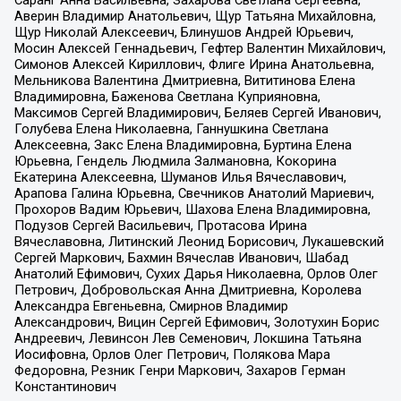
Аверин Владимир Анатольевич, Щур Татьяна Михайловна,
Щур Николай Алексеевич, Блинушов Андрей Юрьевич,
Мосин Алексей Геннадьевич, Гефтер Валентин Михайлович,
Симонов Алексей Кириллович, Флиге Ирина Анатольевна,
Мельникова Валентина Дмитриевна, Вититинова Елена
Владимировна, Баженова Светлана Куприяновна,
Максимов Сергей Владимирович, Беляев Сергей Иванович,
Голубева Елена Николаевна, Ганнушкина Светлана
Алексеевна, Закс Елена Владимировна, Буртина Елена
Юрьевна, Гендель Людмила Залмановна, Кокорина
Екатерина Алексеевна, Шуманов Илья Вячеславович,
Арапова Галина Юрьевна, Свечников Анатолий Мариевич,
Прохоров Вадим Юрьевич, Шахова Елена Владимировна,
Подузов Сергей Васильевич, Протасова Ирина
Вячеславовна, Литинский Леонид Борисович, Лукашевский
Сергей Маркович, Бахмин Вячеслав Иванович, Шабад
Анатолий Ефимович, Сухих Дарья Николаевна, Орлов Олег
Петрович, Добровольская Анна Дмитриевна, Королева
Александра Евгеньевна, Смирнов Владимир
Александрович, Вицин Сергей Ефимович, Золотухин Борис
Андреевич, Левинсон Лев Семенович, Локшина Татьяна
Иосифовна, Орлов Олег Петрович, Полякова Мара
Федоровна, Резник Генри Маркович, Захаров Герман
Константинович