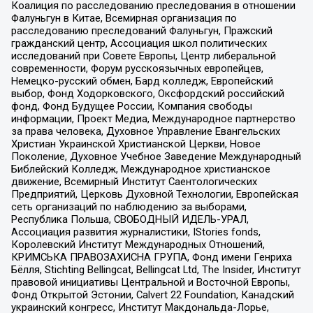
Коалиция по расследованию преследования в отношении
Фалуньгун в Китае, Всемирная организация по
расследованию преследований Фалуньгун, Пражский
гражданский центр, Ассоциация школ политических
исследований при Совете Европы, Центр либеральной
современности, Форум русскоязычных европейцев,
Немецко-русский обмен, Бард колледж, Европейский
выбор, Фонд Ходорковского, Оксфордский российский
фонд, Фонд Будущее России, Компания свободы
информации, Проект Медиа, Международное партнерство
за права человека, Духовное Управление Евангельских
Христиан Украинской Христианской Церкви, Новое
Поколение, Духовное Учебное Заведение Международный
Библейский Колледж, Международное христианское
движение, Всемирный Институт Саентологических
Предприятий, Церковь Духовной Технологии, Европейская
сеть организаций по наблюдению за выборами,
Республика Польша, СВОБОДНЫЙ ИДЕЛЬ-УРАЛ,
Ассоциация развития журналистики, IStories fonds,
Королевский Институт Международных Отношений,
КРИМСЬКА ПРАВОЗАХИСНА ГРУПА, Фонд имени Генриха
Бёлля, Stichting Bellingcat, Bellingcat Ltd, The Insider, Институт
правовой инициативы Центральной и Восточной Европы,
Фонд Открытой Эстонии, Calvert 22 Foundation, Канадский
украинский конгресс, Институт Макдональда-Лорье,