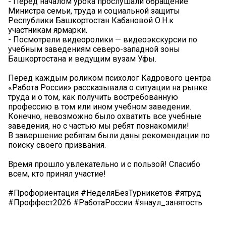
- Перед началом урока прослушали обращение
Министра семьи, труда и социальной защиты
Республики Башкортостан Кабановой О.Н.к
участникам ярмарки.
- Посмотрели видеоролики — видеоэкскурсии по
учебным заведениям северо-западной зоны
Башкортостана и ведущим вузам Уфы.
Перед каждым роликом психолог Кадрового центра
«Работа России» рассказывала о ситуации на рынке
труда и о том, как получить востребованную
профессию в том или ином учебном заведении.
Конечно, невозможно было охватить все учебные
заведения, но с частью мы ребят познакомили!
В завершение ребятам были даны рекомендации по
поиску своего призвания.
Время прошло увлекательно и с пользой! Спасибо
всем, кто принял участие!
#Профориентация #НеделяБезТурникетов #ятруд
#Проффест2026 #РаботаРоссии #янаул_занятость