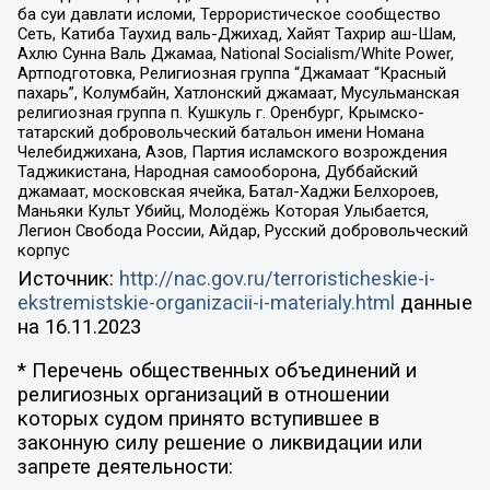
ба суи давлати исломи, Террористическое сообщество
Сеть, Катиба Таухид валь-Джихад, Хайят Тахрир аш-Шам,
Ахлю Сунна Валь Джамаа, National Socialism/White Power,
Артподготовка, Религиозная группа “Джамаат “Красный
пахарь”, Колумбайн, Хатлонский джамаат, Мусульманская
религиозная группа п. Кушкуль г. Оренбург, Крымско-
татарский добровольческий батальон имени Номана
Челебиджихана, Азов, Партия исламского возрождения
Таджикистана, Народная самооборона, Дуббайский
джамаат, московская ячейка, Батал-Хаджи Белхороев,
Маньяки Культ Убийц, Молодёжь Которая Улыбается,
Легион Свобода России, Айдар, Русский добровольческий
корпус
Источник:
http://nac.gov.ru/terroristicheskie-i-
ekstremistskie-organizacii-i-materialy.html
данные
на
16.11.2023
* Перечень общественных объединений и
религиозных организаций в отношении
которых судом принято вступившее в
законную силу решение о ликвидации или
запрете деятельности: