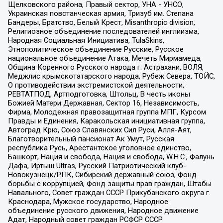
Щелковского района, Правый сектор, УНА - УНСО,
Украинская повстанческая армия, Тризуб им. Степана
Бандеры, Братство, Белый Крест, Misanthropic division,
Религиозное объединение последователей инглиизма,
Народная Социальная Инициатива, TulaSkins,
Этнополитическое объединение Русские, Русское
национальное объединение Атака, Мечеть Мирмамеда,
Община Коренного Русского народа г. Астрахани, ВОЛЯ,
Меджлис крымскотатарского народа, Рубеж Севера, ТОЙС,
О противодействии экстремистской деятельности,
РЕВТАТПОД, Артподготовка, Штольц, В честь иконы
Божией Матери Державная, Сектор 16, Независимость,
Фирма, Молодежная правозащитная группа МПГ, Курсом
Правды и Единения, Каракольская инициативная группа,
Автоград Крю, Союз Славянских Сил Руси, Алля-Аят,
Благотворительный пансионат Ак Умут, Русская
республика Русь, Арестантское уголовное единство,
Башкорт, Нация и свобода, Нация и свобода, W.H.С., Фалунь
Дафа, Иртыш Ultras, Русский Патриотический клуб-
Новокузнецк/РПК, Сибирский державный союз, Фонд
борьбы с коррупцией, Фонд защиты прав граждан, Штабы
Навального, Совет граждан СССР Прикубанского округа г.
Краснодара, Мужское государство, Народное
объединение русского движения, Народное движение
Адат, Народный совет граждан РСФСР СССР