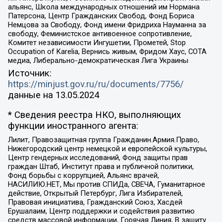
альянс, Школа международных отношений им Нормана
Патерсона, Центр Гражданских Свобод, Фонд Бориса
Немцова за Свободу, Фонд имени Фридриха Науманна за
свободу, Феминистское антивоенное сопротивление,
Комитет независимости Ингушетии, Прометей, Stop
Occupation of Karelia, Вернись живым, Фридом Хаус, СОТА
медиа, Либерально-демократическая Лига Украины
Источник:
https://minjust.gov.ru/ru/documents/7756/
данные на
13.05.2024
* Сведения реестра НКО, выполняющих
функции иностранного агента:
Лилит, Правозащитная группа Гражданин.Армия.Право,
Нижегородский центр немецкой и европейской культуры,
Центр гендерных исследований, Фонд защиты прав
граждан Штаб, Институт права и публичной политики,
Фонд борьбы с коррупцией, Альянс врачей,
НАСИЛИЮ.НЕТ, Мы против СПИДа, СВЕЧА, Гуманитарное
действие, Открытый Петербург, Лига Избирателей,
Правовая инициатива, Гражданский Союз, Хасдей
Ерушалаим, Центр поддержки и содействия развитию
средств массовой информации, Горячая Линия, В защиту