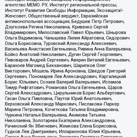
агентство МЕМО. РУ, Институт региональной прессы,
Институт Развития Свободы Информации, Экозащита!-
Женсовет, Общественный вердикт, Евразийская
антимонопольная ассоциация, Бедушев Петр Петрович,
Дзугкоева Регина Николаевна, Кривенко Сергей
Владимирович, Милославский Павел Юрьевич, Шнырова
Ольга Вадимовна, Чанышева Лилия Айратовна, Сидорович
Ольга Борисовна, Туровский Александр Алексеевич,
Васильева Анастасия Евгеньевна, Ривина Анна Валерьевна,
Бойко Анатолий Николаевич, Дугин Сергей Георгиевич,
Пивоваров Андрей Сергеевич, Аверин Виталий Евгеньевич,
Барахоев Магомед Бекханович, Шарипков Олег
Викторович, Мошель Ирина Ароновна, Шведов Григорий
Сергеевич, Пономарев Лев Александрович, Каргалицкий
Борис Юльевич, Созаев Валерий Валерьевич, Исламов
Тимур Рифгатович, Романова Ольга Евгеньевна, Щаров
Сергей Алексадрович, Цирульников Борис Альбертович,
Гасан Ольга Павловна, Паутов Юрий Анатольевич,
Верховский Александр Маркович, Пислакова-Паркер
Марина Петровна, Кочеткова Татьяна Владимировна,
Чуркина Наталья Валерьевна, Акимова Татьяна
Николаевна, Золотарева Екатерина Александровна,
Рачинский Ян Збигневич, Жемкова Елена Борисовна,
Гудков Лев Дмитриевич, Илларионова Юлия Юрьевна,
Саранг Анна Васильевна, Захарова Светлана Сергеевна,