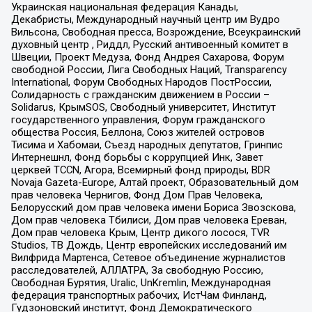
Украинская национальная федерация Канады,
Декабристы, Международный научный центр им Вудро
Вильсона, Свободная пресса, Возрождение, Всеукраинский
духовный центр , Риддл, Русский антивоенный комитет в
Швеции, Проект Медуза, Фонд Андрея Сахарова, Форум
свободной России, Лига Свободных Наций, Transparеncy
International, Форум Свободных Народов ПостРоссии,
Солидарность с гражданским движением в России –
Solidarus, КрымSOS, Свободный университет, Институт
государственного управления, Форум гражданского
общества Россия, Беллона, Союз жителей островов
Тисима и Хабомаи, Съезд народных депутатов, Гринпис
Интернешнл, Фонд борьбы с коррупцией Инк, Завет
церквей TCCN, Агора, Всемирный фонд природы, BDR
Novaja Gazeta-Europe, Алтай проект, Образовательный дом
прав человека Чернигов, Фонд Дом Прав Человека,
Белорусский дом прав человека имени Бориса Звозскова,
Дом прав человека Тбилиси, Дом прав человека Ереван,
Дом прав человека Крым, Центр дикого лосося, TVR
Studios, ТВ Дождь, Центр европейских исследований им
Вилфрида Мартенса, Сетевое объединение журналистов
расследователей, АЛЛАТРА, За свободную Россию,
Свободная Бурятия, Uralic, UnKremlin, Международная
федерация транспортных рабочих, ИстЧам Финланд,
Гудзоновский институт, Фонд Демократического