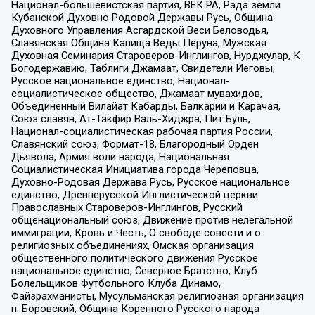
Национал-большевистская партия, ВЕК РА, Рада земли
Кубанской Духовно Родовой Державы Русь, Община
Духовного Управления Асгардской Веси Беловодья,
Славянская Община Капища Веды Перуна, Мужская
Духовная Семинария Староверов-Инглингов, Нурджулар, К
Богодержавию, Таблиги Джамаат, Свидетели Иеговы,
Русское национальное единство, Национал-
социалистическое общество, Джамаат мувахидов,
Объединенный Вилайат Кабарды, Балкарии и Карачая,
Союз славян, Ат-Такфир Валь-Хиджра, Пит Буль,
Национал-социалистическая рабочая партия России,
Славянский союз, Формат-18, Благородный Орден
Дьявола, Армия воли народа, Национальная
Социалистическая Инициатива города Череповца,
Духовно-Родовая Держава Русь, Русское национальное
единство, Древнерусской Инглистической церкви
Православных Староверов-Инглингов, Русский
общенациональный союз, Движение против нелегальной
иммиграции, Кровь и Честь, О свободе совести и о
религиозных объединениях, Омская организация
общественного политического движения Русское
национальное единство, Северное Братство, Клуб
Болельщиков Футбольного Клуба Динамо,
Файзрахманисты, Мусульманская религиозная организация
п. Боровский, Община Коренного Русского народа