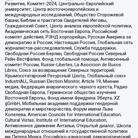
Развития, Комитет-2024, Центрально-Европейский
университет, Центр восточноевропейских и
международных исследований, Общество Сторожевой
башни, Библии и трактатов Свидетелей Иеговы,
Гражданский Совет, Центр анализа европейской политики,
Академическая сеть Восточная Европа, Российский
комитет действия, РЭНД корпорейшн, Русская Америка за
демократию в России, Настоящая Россия, Глобальная сеть
журналистов-расследователей, Служба поддержки,
Свободная Россия Берлин, Свободная Россия Северный
Рейн-Вестфалия, Фонд глобальной помощи, Антивоенный
комитет России, Russie-Libertes, La Asocicion de Rusos
Libres, Союз за возвращение Северных территорий,
Крымскотатарский Ресурсный Центр, Глобальный союз
IndustriALL, Russian Election Monitor, Article 19, Мнение
медиа, Федерация анархического черного креста, Радио
Свободная Европа, Германское общество изучения
Восточной Европы, Фонд имени Фридриха Эберта, XZ
gGmbH, Мобильная академия поддержки гендерной
демократии и миротворчества, Форум имени Льва
Копелева, American Councils for International Education,
Cultural Vistas, Institute of International Education,
Антивоенное движение Антальи, Открытый диалог, Школа
международных отношений и государственной политики
им Питера Мунка, Российско-канадский демократический