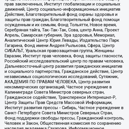
прав заключенных, Институт глобализации и социальных
движений, Центр социально-информационных инициатив
Действие, Благотворительный фонд охраны здоровья и
защиты прав граждан, Благотворительный фонд помощи
осужденным и их семьям, Фонд Тольятти, Новое время,
Серебряная тайга, Так-Так-Так, Сова, центр Анна, Проект
Апрель, Самарская губерния, Эра здоровья, Мемориал,
Аналитический Центр Юрия Левады, Издательство Парк
Гагарина, Фонд имени Андрея Рылькова, Сфера, Центр
СИБАЛЬТ, Уральская правозащитная группа, Женщины
Евразии, Институт прав человека, Фонд защиты гласности,
Российский исследовательский центр по правам человека,
Дальневосточный центр развития гражданских инициатив
и социального партнерства, Гражданское действие, Центр
независимых социологических исследований, Сутяжник,
АКАДЕМИЯ ПО ПРАВАМ ЧЕЛОВЕКА, Центр развития
некоммерческих организаций, Частное учреждение в
Калининграде Совета Министров северных стран,
Гражданское содействие, Трансперенси Интернешнл-Р,
Центр Защиты Прав Средств Массовой Информации,
Институт развития прессы - Сибирь, Частное учреждение в
Санкт-Петербурге Совета Министров Северных Стран,
Фонд поддержки свободы прессы, Гражданский контроль,
Человек и Закон, Общественная комиссия по сохранению
наследия академика Сахарова, Информационное