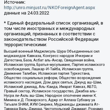
Источник:
http://unro.minjust.ru/NKOForeignAgent.aspx
данные на
24.03.2022
* Единый федеральный список организаций, в
том числе иностранных и международных
организаций, признанных в соответствии с
законодательством Российской Федерации
террористическими:
Высший военный Маджлисуль Шура Объединенных сил
моджахедов Кавказа, Конгресс народов Ичкерии и
Дагестана, База, Асбат аль-Ансар, Священная война,
Исламская группа, Братья-мусульмане, Партия исламского
освобождения, Лашкар-И-Тайба, Исламская группа,
Движение Талибан, Исламская партия Туркестана,
Общество социальных реформ, Общество возрождения
исламского наследия, Дом двух святых, Джунд аш-Шам,
Исламский джихад, Аль-Каида, Имарат Кавказ, АБТО,
Правый сектор, Исламское государство, Джабха аль-
Нусра ли-Ахль аш-Шам, Народное ополчение имени К.
Минина и Д. Пожарского, Аджр от Аллаха Субхану уа
Тагьаля SHAM, АУМ Синрике, Муджахеды джамаата Ат-
Тавхида Валь-Джихад, Чистопольский Джамаат, Рохнамо