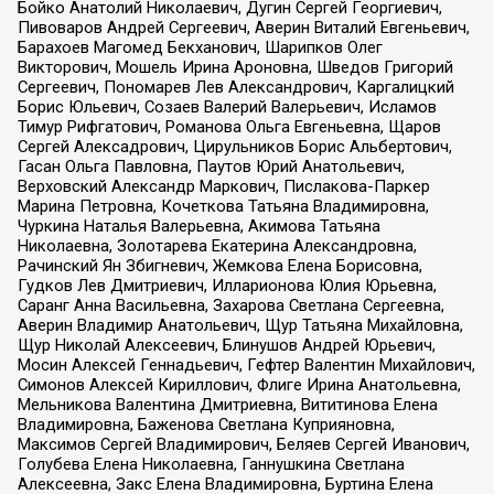
Бойко Анатолий Николаевич, Дугин Сергей Георгиевич,
Пивоваров Андрей Сергеевич, Аверин Виталий Евгеньевич,
Барахоев Магомед Бекханович, Шарипков Олег
Викторович, Мошель Ирина Ароновна, Шведов Григорий
Сергеевич, Пономарев Лев Александрович, Каргалицкий
Борис Юльевич, Созаев Валерий Валерьевич, Исламов
Тимур Рифгатович, Романова Ольга Евгеньевна, Щаров
Сергей Алексадрович, Цирульников Борис Альбертович,
Гасан Ольга Павловна, Паутов Юрий Анатольевич,
Верховский Александр Маркович, Пислакова-Паркер
Марина Петровна, Кочеткова Татьяна Владимировна,
Чуркина Наталья Валерьевна, Акимова Татьяна
Николаевна, Золотарева Екатерина Александровна,
Рачинский Ян Збигневич, Жемкова Елена Борисовна,
Гудков Лев Дмитриевич, Илларионова Юлия Юрьевна,
Саранг Анна Васильевна, Захарова Светлана Сергеевна,
Аверин Владимир Анатольевич, Щур Татьяна Михайловна,
Щур Николай Алексеевич, Блинушов Андрей Юрьевич,
Мосин Алексей Геннадьевич, Гефтер Валентин Михайлович,
Симонов Алексей Кириллович, Флиге Ирина Анатольевна,
Мельникова Валентина Дмитриевна, Вититинова Елена
Владимировна, Баженова Светлана Куприяновна,
Максимов Сергей Владимирович, Беляев Сергей Иванович,
Голубева Елена Николаевна, Ганнушкина Светлана
Алексеевна, Закс Елена Владимировна, Буртина Елена