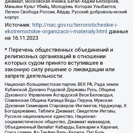
джамаат, московская ячейка, Батал-Хаджи Белхороев,
Маньяки Культ Убийц, Молодёжь Которая Улыбается,
Легион Свобода России, Айдар, Русский добровольческий
корпус
Источник:
http://nac.gov.ru/terroristicheskie-i-
ekstremistskie-organizacii-i-materialy.html
данные
на
16.11.2023
* Перечень общественных объединений и
религиозных организаций в отношении
которых судом принято вступившее в
законную силу решение о ликвидации или
запрете деятельности:
Национал-большевистская партия, ВЕК РА, Рада земли
Кубанской Духовно Родовой Державы Русь, Община
Духовного Управления Асгардской Веси Беловодья,
Славянская Община Капища Веды Перуна, Мужская
Духовная Семинария Староверов-Инглингов, Нурджулар, К
Богодержавию, Таблиги Джамаат, Свидетели Иеговы,
Русское национальное единство, Национал-
социалистическое общество, Джамаат мувахидов,
Объединенный Вилайат Кабарды, Балкарии и Карачая,
Союз славян, Ат-Такфир Валь-Хиджра, Пит Буль,