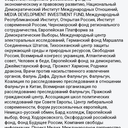
экономическому и правовому развитию, Национальный
Демократический Институт Международных Отношений,
MEDIA DEVELOPMENT INVESTMENT FUND, Международный
Республиканский Институт, Открытая Россия, Институт
современной России, Черноморский фонд регионального
сотрудничества, Европейская Платформа за
Демократические Выборы, Международный центр
электоральных исследований, Германский фонд Маршалла
Соединенных Штатов, Тихоокеанский центр защиты
окружающей среды и природных ресурсов, Свободная
Россия, Всемирный конгресс украинцев, Атлантический
совет, Человек в беде, Европейский фонд за демократию,
Джеймстаунский фонд, Прожект Хармони, Родники
дракона, Врачи против насильственного извлечения
органов, Фалунь Дафа, Друзья Фалуньгун, Фалуньгун,
Коалиция по расследованию преследования в отношении
Фалуньгун в Китае, Всемирная организация по
расследованию преследований Фалуньгун, Пражский
гражданский центр, Ассоциация школ политических
исследований при Совете Европы, Центр либеральной
современности, Форум русскоязычных европейцев,
Немецко-русский обмен, Бард колледж, Европейский
выбор, Фонд Ходорковского, Оксфордский российский
фонд, Фонд Будущее России, Компания свободы
информации, Проект Медиа, Международное партнерство