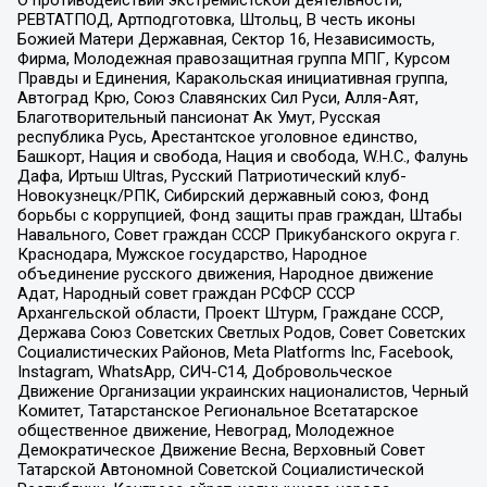
РЕВТАТПОД, Артподготовка, Штольц, В честь иконы
Божией Матери Державная, Сектор 16, Независимость,
Фирма, Молодежная правозащитная группа МПГ, Курсом
Правды и Единения, Каракольская инициативная группа,
Автоград Крю, Союз Славянских Сил Руси, Алля-Аят,
Благотворительный пансионат Ак Умут, Русская
республика Русь, Арестантское уголовное единство,
Башкорт, Нация и свобода, Нация и свобода, W.H.С., Фалунь
Дафа, Иртыш Ultras, Русский Патриотический клуб-
Новокузнецк/РПК, Сибирский державный союз, Фонд
борьбы с коррупцией, Фонд защиты прав граждан, Штабы
Навального, Совет граждан СССР Прикубанского округа г.
Краснодара, Мужское государство, Народное
объединение русского движения, Народное движение
Адат, Народный совет граждан РСФСР СССР
Архангельской области, Проект Штурм, Граждане СССР,
Держава Союз Советских Светлых Родов, Совет Советских
Социалистических Районов, Meta Platforms Inc, Facebook,
Instagram, WhatsApp, СИЧ-С14, Добровольческое
Движение Организации украинских националистов, Черный
Комитет, Татарстанское Региональное Всетатарское
общественное движение, Невоград, Молодежное
Демократическое Движение Весна, Верховный Совет
Татарской Автономной Советской Социалистической