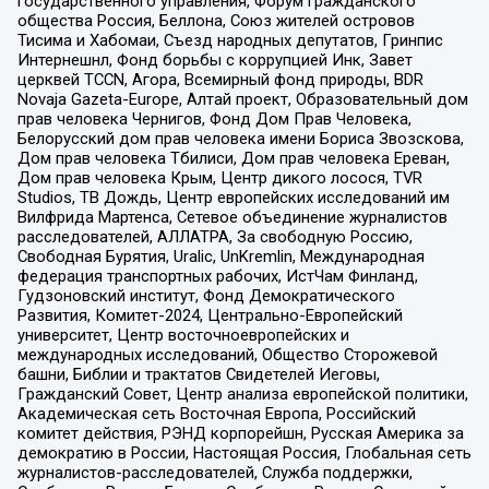
государственного управления, Форум гражданского
общества Россия, Беллона, Союз жителей островов
Тисима и Хабомаи, Съезд народных депутатов, Гринпис
Интернешнл, Фонд борьбы с коррупцией Инк, Завет
церквей TCCN, Агора, Всемирный фонд природы, BDR
Novaja Gazeta-Europe, Алтай проект, Образовательный дом
прав человека Чернигов, Фонд Дом Прав Человека,
Белорусский дом прав человека имени Бориса Звозскова,
Дом прав человека Тбилиси, Дом прав человека Ереван,
Дом прав человека Крым, Центр дикого лосося, TVR
Studios, ТВ Дождь, Центр европейских исследований им
Вилфрида Мартенса, Сетевое объединение журналистов
расследователей, АЛЛАТРА, За свободную Россию,
Свободная Бурятия, Uralic, UnKremlin, Международная
федерация транспортных рабочих, ИстЧам Финланд,
Гудзоновский институт, Фонд Демократического
Развития, Комитет-2024, Центрально-Европейский
университет, Центр восточноевропейских и
международных исследований, Общество Сторожевой
башни, Библии и трактатов Свидетелей Иеговы,
Гражданский Совет, Центр анализа европейской политики,
Академическая сеть Восточная Европа, Российский
комитет действия, РЭНД корпорейшн, Русская Америка за
демократию в России, Настоящая Россия, Глобальная сеть
журналистов-расследователей, Служба поддержки,