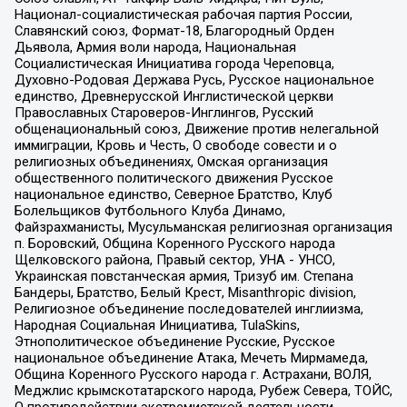
Национал-социалистическая рабочая партия России,
Славянский союз, Формат-18, Благородный Орден
Дьявола, Армия воли народа, Национальная
Социалистическая Инициатива города Череповца,
Духовно-Родовая Держава Русь, Русское национальное
единство, Древнерусской Инглистической церкви
Православных Староверов-Инглингов, Русский
общенациональный союз, Движение против нелегальной
иммиграции, Кровь и Честь, О свободе совести и о
религиозных объединениях, Омская организация
общественного политического движения Русское
национальное единство, Северное Братство, Клуб
Болельщиков Футбольного Клуба Динамо,
Файзрахманисты, Мусульманская религиозная организация
п. Боровский, Община Коренного Русского народа
Щелковского района, Правый сектор, УНА - УНСО,
Украинская повстанческая армия, Тризуб им. Степана
Бандеры, Братство, Белый Крест, Misanthropic division,
Религиозное объединение последователей инглиизма,
Народная Социальная Инициатива, TulaSkins,
Этнополитическое объединение Русские, Русское
национальное объединение Атака, Мечеть Мирмамеда,
Община Коренного Русского народа г. Астрахани, ВОЛЯ,
Меджлис крымскотатарского народа, Рубеж Севера, ТОЙС,
О противодействии экстремистской деятельности,