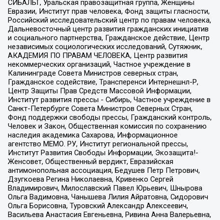
СИБАЛЬТ, Уральская правозащитная группа, Женщины
Евразии, Институт прав человека, Фонд защиты гласности,
Российский исследовательский центр по правам человека,
Дальневосточный центр развития гражданских инициатив
и социального партнерства, Гражданское действие, Центр
независимых социологических исследований, Сутяжник,
АКАДЕМИЯ ПО ПРАВАМ ЧЕЛОВЕКА, Центр развития
некоммерческих организаций, Частное учреждение в
Калининграде Совета Министров северных стран,
Гражданское содействие, Трансперенси Интернешнл-Р,
Центр Защиты Прав Средств Массовой Информации,
Институт развития прессы - Сибирь, Частное учреждение в
Санкт-Петербурге Совета Министров Северных Стран,
Фонд поддержки свободы прессы, Гражданский контроль,
Человек и Закон, Общественная комиссия по сохранению
наследия академика Сахарова, Информационное
агентство МЕМО. РУ, Институт региональной прессы,
Институт Развития Свободы Информации, Экозащита!-
Женсовет, Общественный вердикт, Евразийская
антимонопольная ассоциация, Бедушев Петр Петрович,
Дзугкоева Регина Николаевна, Кривенко Сергей
Владимирович, Милославский Павел Юрьевич, Шнырова
Ольга Вадимовна, Чанышева Лилия Айратовна, Сидорович
Ольга Борисовна, Туровский Александр Алексеевич,
Васильева Анастасия Евгеньевна, Ривина Анна Валерьевна,