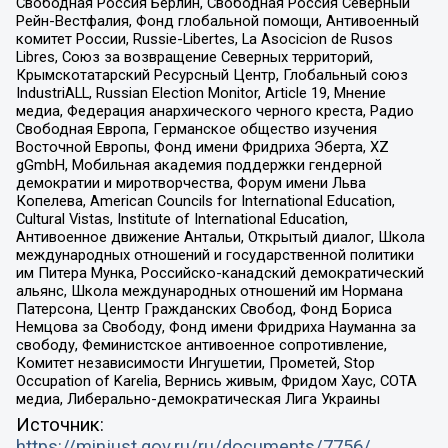
Свободная Россия Берлин, Свободная Россия Северный
Рейн-Вестфалия, Фонд глобальной помощи, Антивоенный
комитет России, Russie-Libertes, La Asocicion de Rusos
Libres, Союз за возвращение Северных территорий,
Крымскотатарский Ресурсный Центр, Глобальный союз
IndustriALL, Russian Election Monitor, Article 19, Мнение
медиа, Федерация анархического черного креста, Радио
Свободная Европа, Германское общество изучения
Восточной Европы, Фонд имени Фридриха Эберта, XZ
gGmbH, Мобильная академия поддержки гендерной
демократии и миротворчества, Форум имени Льва
Копелева, American Councils for International Education,
Cultural Vistas, Institute of International Education,
Антивоенное движение Антальи, Открытый диалог, Школа
международных отношений и государственной политики
им Питера Мунка, Российско-канадский демократический
альянс, Школа международных отношений им Нормана
Патерсона, Центр Гражданских Свобод, Фонд Бориса
Немцова за Свободу, Фонд имени Фридриха Науманна за
свободу, Феминистское антивоенное сопротивление,
Комитет независимости Ингушетии, Прометей, Stop
Occupation of Karelia, Вернись живым, Фридом Хаус, СОТА
медиа, Либерально-демократическая Лига Украины
Источник:
https://minjust.gov.ru/ru/documents/7756/