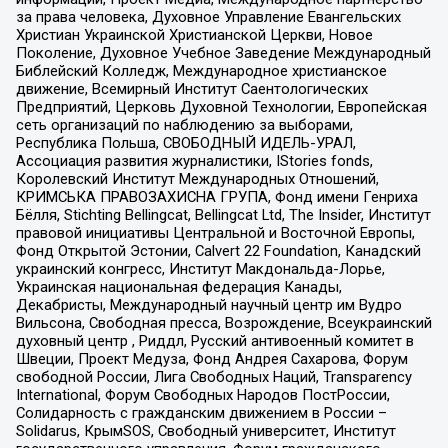
за права человека, Духовное Управление Евангельских
Христиан Украинской Христианской Церкви, Новое
Поколение, Духовное Учебное Заведение Международный
Библейский Колледж, Международное христианское
движение, Всемирный Институт Саентологических
Предприятий, Церковь Духовной Технологии, Европейская
сеть организаций по наблюдению за выборами,
Республика Польша, СВОБОДНЫЙ ИДЕЛЬ-УРАЛ,
Ассоциация развития журналистики, IStories fonds,
Королевский Институт Международных Отношений,
КРИМСЬКА ПРАВОЗАХИСНА ГРУПА, Фонд имени Генриха
Бёлля, Stichting Bellingcat, Bellingcat Ltd, The Insider, Институт
правовой инициативы Центральной и Восточной Европы,
Фонд Открытой Эстонии, Calvert 22 Foundation, Канадский
украинский конгресс, Институт Макдональда-Лорье,
Украинская национальная федерация Канады,
Декабристы, Международный научный центр им Вудро
Вильсона, Свободная пресса, Возрождение, Всеукраинский
духовный центр , Риддл, Русский антивоенный комитет в
Швеции, Проект Медуза, Фонд Андрея Сахарова, Форум
свободной России, Лига Свободных Наций, Transparеncy
International, Форум Свободных Народов ПостРоссии,
Солидарность с гражданским движением в России –
Solidarus, КрымSOS, Свободный университет, Институт