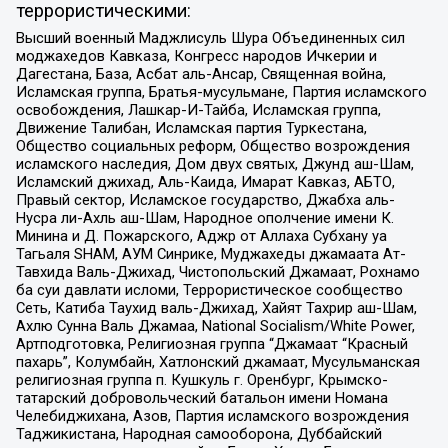
террористическими:
Высший военный Маджлисуль Шура Объединенных сил
моджахедов Кавказа, Конгресс народов Ичкерии и
Дагестана, База, Асбат аль-Ансар, Священная война,
Исламская группа, Братья-мусульмане, Партия исламского
освобождения, Лашкар-И-Тайба, Исламская группа,
Движение Талибан, Исламская партия Туркестана,
Общество социальных реформ, Общество возрождения
исламского наследия, Дом двух святых, Джунд аш-Шам,
Исламский джихад, Аль-Каида, Имарат Кавказ, АБТО,
Правый сектор, Исламское государство, Джабха аль-
Нусра ли-Ахль аш-Шам, Народное ополчение имени К.
Минина и Д. Пожарского, Аджр от Аллаха Субхану уа
Тагьаля SHAM, АУМ Синрике, Муджахеды джамаата Ат-
Тавхида Валь-Джихад, Чистопольский Джамаат, Рохнамо
ба суи давлати исломи, Террористическое сообщество
Сеть, Катиба Таухид валь-Джихад, Хайят Тахрир аш-Шам,
Ахлю Сунна Валь Джамаа, National Socialism/White Power,
Артподготовка, Религиозная группа “Джамаат “Красный
пахарь”, Колумбайн, Хатлонский джамаат, Мусульманская
религиозная группа п. Кушкуль г. Оренбург, Крымско-
татарский добровольческий батальон имени Номана
Челебиджихана, Азов, Партия исламского возрождения
Таджикистана, Народная самооборона, Дуббайский