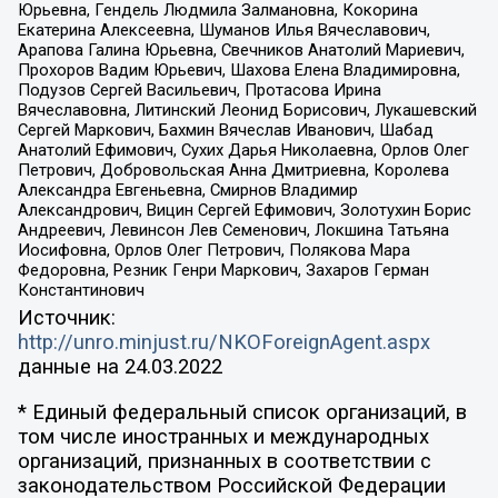
Юрьевна, Гендель Людмила Залмановна, Кокорина
Екатерина Алексеевна, Шуманов Илья Вячеславович,
Арапова Галина Юрьевна, Свечников Анатолий Мариевич,
Прохоров Вадим Юрьевич, Шахова Елена Владимировна,
Подузов Сергей Васильевич, Протасова Ирина
Вячеславовна, Литинский Леонид Борисович, Лукашевский
Сергей Маркович, Бахмин Вячеслав Иванович, Шабад
Анатолий Ефимович, Сухих Дарья Николаевна, Орлов Олег
Петрович, Добровольская Анна Дмитриевна, Королева
Александра Евгеньевна, Смирнов Владимир
Александрович, Вицин Сергей Ефимович, Золотухин Борис
Андреевич, Левинсон Лев Семенович, Локшина Татьяна
Иосифовна, Орлов Олег Петрович, Полякова Мара
Федоровна, Резник Генри Маркович, Захаров Герман
Константинович
Источник:
http://unro.minjust.ru/NKOForeignAgent.aspx
данные на
24.03.2022
* Единый федеральный список организаций, в
том числе иностранных и международных
организаций, признанных в соответствии с
законодательством Российской Федерации