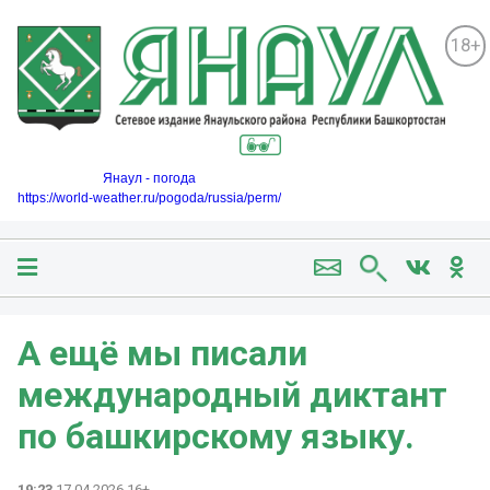
18+
Янаул - погода
https://world-weather.ru/pogoda/russia/perm/
А ещё мы писали
международный диктант
по башкирскому языку.
19:23
17.04.2026 16+