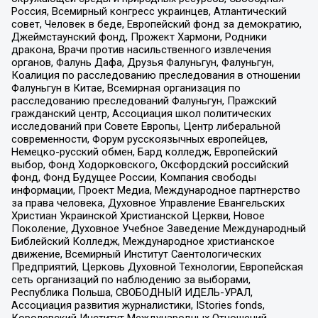
Россия, Всемирный конгресс украинцев, Атлантический
совет, Человек в беде, Европейский фонд за демократию,
Джеймстаунский фонд, Прожект Хармони, Родники
дракона, Врачи против насильственного извлечения
органов, Фалунь Дафа, Друзья Фалуньгун, Фалуньгун,
Коалиция по расследованию преследования в отношении
Фалуньгун в Китае, Всемирная организация по
расследованию преследований Фалуньгун, Пражский
гражданский центр, Ассоциация школ политических
исследований при Совете Европы, Центр либеральной
современности, Форум русскоязычных европейцев,
Немецко-русский обмен, Бард колледж, Европейский
выбор, Фонд Ходорковского, Оксфордский российский
фонд, Фонд Будущее России, Компания свободы
информации, Проект Медиа, Международное партнерство
за права человека, Духовное Управление Евангельских
Христиан Украинской Христианской Церкви, Новое
Поколение, Духовное Учебное Заведение Международный
Библейский Колледж, Международное христианское
движение, Всемирный Институт Саентологических
Предприятий, Церковь Духовной Технологии, Европейская
сеть организаций по наблюдению за выборами,
Республика Польша, СВОБОДНЫЙ ИДЕЛЬ-УРАЛ,
Ассоциация развития журналистики, IStories fonds,