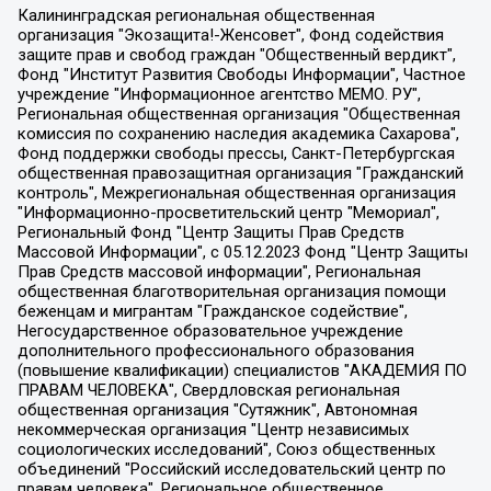
Калининградская региональная общественная организация "Экозащита!-Женсовет", Фонд содействия защите прав и свобод граждан "Общественный вердикт", Фонд "Институт Развития Свободы Информации", Частное учреждение "Информационное агентство МЕМО. РУ", Региональная общественная организация "Общественная комиссия по сохранению наследия академика Сахарова", Фонд поддержки свободы прессы, Санкт-Петербургская общественная правозащитная организация "Гражданский контроль", Межрегиональная общественная организация "Информационно-просветительский центр "Мемориал", Региональный Фонд "Центр Защиты Прав Средств Массовой Информации", с 05.12.2023 Фонд "Центр Защиты Прав Средств массовой информации", Региональная общественная благотворительная организация помощи беженцам и мигрантам "Гражданское содействие", Негосударственное образовательное учреждение дополнительного профессионального образования (повышение квалификации) специалистов "АКАДЕМИЯ ПО ПРАВАМ ЧЕЛОВЕКА", Свердловская региональная общественная организация "Сутяжник", Автономная некоммерческая организация "Центр независимых социологических исследований", Союз общественных объединений "Российский исследовательский центр по правам человека", Региональное общественное учреждение научно-информационный центр "МЕМОРИАЛ", Некоммерческая организация "Фонд защиты гласности", Автономная некоммерческая организация "Институт прав человека", Городская общественная организация "Екатеринбургское общество "МЕМОРИАЛ", Городская общественная организация "Рязанское историко-просветительское и правозащитное общество "Мемориал" (Рязанский Мемориал), Челябинский региональный орган общественной самодеятельности – женское общественное объединение "Женщины Евразии", Челябинский региональный орган общественной самодеятельности "Уральская правозащитная группа", Фонд содействия защите здоровья и социальной справедливости имени Андрея Рылькова, Автономная Некоммерческая Организация "Аналитический Центр Юрия Левады", Автономная некоммерческая организация социальной поддержки населения "Проект Апрель", Региональная общественная организация помощи женщинам и детям, находящимся в кризисной ситуации "Информационно-методический центр "Анна", Фонд содействия развитию массовых коммуникаций и правовому просвещению "Так-так-Так", Фонд содействия устойчивому развитию "Серебряная тайга", Свердловский региональный общественный фонд социальных проектов "Новое время", "Idel.Реалии", Кавказ.Реалии, Крым.Реалии, Телеканал Настоящее Время, Татаро-башкирская служба Радио Свобода (Azatliq Radiosi), Радио Свободная Европа/Радио Свобода (PCE/PC), "Сибирь.Реалии", "Фактограф", Благотворительный фонд помощи осужденным и их семьям, Автономная некоммерческая организация "Институт глобализации и социальных движений", Фонд "В защиту прав заключенных", Частное учреждение "Центр поддержки и содействия развитию средств массовой информации", Пензенский региональный общественный благотворительный фонд "Гражданский союз", "Север.Реалии", Некоммерческая организация Фонд "Правовая инициатива", Общество с ограниченной ответственностью "Радио Свободная Европа/Радио Свобода", Чешское информационное агентство "MEDIUM-ORIENT", Красноярская региональная общественная организация "Мы против СПИДа", Камалягин Денис Николаевич, Маркелов Сергей Евгеньевич, Пономарев Лев Александрович, Савицкая Людмила Алексеевна, Автономная некоммерческая организация "Центр по работе с проблемой насилия "НАСИЛИЮ.НЕТ", Межрегиональный профессиональный союз работников здравоохранения "Альянс врачей", Юридическое лицо, зарегистрированное в Латвийской Республике, SIA "Medusa Project" (регистрационный номер 40103797863, дата регистрации 10.06.2014), Некоммерческая организация "Фонд по борьбе с коррупцией", Автономная некоммерческая организация "Институт права и публичной политики", Баданин Роман Сергеевич, Гликин Максим Александрович, Железнова Мария Михайловна, Лукьянова Юлия Сергеевна, Маетная Елизавета Витальевна, Маняхин Петр Борисович, Чуракова Ольга Владимировна, Ярош Юлия Петровна, Юридическое лицо "The Insider SIA", зарегистрированное в Риге, Латвийская Республика (дата регистрации 26.06.2015), являющееся администратором доменного имени интернет-издания "The Insider SIA", https://theins.ru, Постернак Алексей Евгеньевич, Рубин Михаил Аркадьевич, Анин Роман Александрович, Юридическое лицо Istories fonds, зарегистрированное в Латвийской Республике (регистрационный номер 50008295751, дата регистрации 24.02.2020), Великовский Дмитрий Александрович, Долинина Ирина Николаевна, Мароховская Алеся Алексеевна, Шлейнов Роман Юрьевич, Шмагун Олеся Валентиновна, Общество с ограниченной ответственностью "Альтаир 2021", Общество с ограниченной ответственностью "Вега 2021", Общество с ограниченной ответственностью "Главный редактор 2021", Общество с ограниченной ответственностью "Ромашки монолит", Важенков Артем Валерьевич, Ивановская областная общественная организация "Центр гендерных исследований", Гурман Юрий Альбертович, Медиапроект "ОВД-Инфо", Егоров Владимир Владимирович, Жилинский Владимир Александрович, Общество с ограниченной ответственностью "ЗП", Иванова София Юрьевна, Карезина Инна Павловна, Кильтау Екатерина Викторовна, Петров Алексей Викторович, Пискунов Сергей Евгеньевич, Смирнов Сергей Сергеевич, Тихонов Михаил Сергеевич, Общество с ограниченной ответственностью "ЖУРНАЛИСТ-ИНОСТРАННЫЙ АГЕНТ", Арапова Галина Юрьевна, Вольтская Татьяна Анатольевна, Американская компания "Mason G.E.S. Anonymous Foundation" (США), являющаяся владельцем интернет-издания https://mnews.world/, Компания "Stichting Bellingcat", зарегистрированная в Нидерландах (дата регистрации 11.07.2018), Захаров Андрей Вячеславович, Клепиковская Екатерина Дмитриевна, Общество с ограниченной ответственностью "МЕМО", Перл Роман Александрович, Симонов Евгений Алексеевич, Соловьева Елена Анатольевна, Сотников Даниил Владимирович, Сурначева Елизавета Дмитриевна, Автономная некоммерческая организация по защите прав человека и информированию населения "Якутия – Наше Мнение", Общество с ограниченной ответственностью "Москоу диджитал медиа", с 26.01.2023 Общество с ограниченной ответственностью "Чайка Белые сады", Ветошкина Валерия Валерьевна, Заговора Максим Александрович, Межрегиональное общественное движение "Российская ЛГБТ - сеть", Оленичев Максим Владимирович, Павлов Иван Юрьевич, Скворцова Елена Сергеевна, Общество с ограниченной ответственностью "Как бы инагент", Кочетков Игорь Викторович, Общество с ограниченной ответственностью "Честные выборы", Еланчик Олег Александрович, Общество с ограниченной ответственностью "Нобелевский призыв", Гималова Регина Эмилевна, Григорьев Андрей Валерьевич, Григорьева Алина Александровна, Ассоциация по содействию защите прав призывников, альтернативнослужащих и военнослужащих "Правозащитная группа "Гражданин.Армия.Право", Хисамова Регина Фаритовна, Автономная некоммерческая организация по реализации социально-правовых программ "Лилит", Дальневосточное общественное движение "Маяк", Санкт-Петербургская ЛГБТ-инициативная группа "Выход", Инициативная группа ЛГБТ+ "Реверс", Алексеев Андрей Викторович, Бекбулатова Таисия Львовна, Беляев Иван Михайлович, Владыкина Елена Сергеевна, Гельман Марат Александрович, Никульшина Вероника Юрьевна, Толоконникова Надежда Андреевна, Шендерович Виктор Анатольевич, Общество с ограниченной ответственностью "Данное сообщение", Общество с ограниченной ответственностью Издательский дом "Новая глава", Айнбиндер Александра Александровна, Московский комьюнити-центр для ЛГБТ+инициатив, Благотворительный фонд развития филантропии, Deutsche Welle (Германия, Kurt-Schumacher-Strasse 3, 53113 Bonn), Борзунова Мария Михайловна, Воробьев Виктор Викторович, Голубева Анна Львовна, Константинова Алла Михайловна, Малкова Ирина Владимировна, Мурадов Мурад Абдулгалимович, Осетинская Елизавета Николаевна, Понасенков Евгений Николаевич, Ганапольский Матвей Юрьевич, Киселев Евгений Алексеевич, Борухович Ирина Григорьевна, Дремин Иван Тимофеевич, Дубровский Дмитрий Викторович, Красноярская региональная общественная организация поддержки и развития альтернативных образовательных технологий и межкультурных коммуникаций "ИНТЕРРА", Маяковская Екатерина Алексеевна, Фейгин Марк Захарович, Филимонов Андрей Викторович, Дзугкоева Регина Николаевна, Доброхотов Роман Александрович, Дудь Юрий Александрович, Елкин Сергей Владимирович, Кругликов Кирилл Игоревич, Сабунаева Мария Леонидовна, Семенов Алексей Владимирович, Шаинян Карен Багратович, Шульман Екатерина Михайловна, Асафьев Артур Валерьевич, Вахштайн Виктор Семенович, Венедиктов Алексей Алексеевич, Лушникова Екатерина Евгеньевна, Волков Леонид Михайлович, Невзоров Александр Глебович, Пархоменко Сергей Борисович, Сироткин Ярослав Николаевич, Кара-Мурза Владимир Владимирович, Баранова Наталья Владимировна, Гозман Леонид Яковлевич, Кагарлицкий Борис Юльевич, Климарев Михаил Валерьевич, Милов Владимир Станиславович, Автономная некоммерческая организация Краснодарский центр современного искусства "Типография", Моргенштерн Алишер Тагирович, Соболь Любовь Эдуардовна, Общество с ограниченной ответственностью "ЛИЗА НОРМ", Каспаров Гарри Кимович, Ходорковский Михаил Борисович, Общество с ограниченной ответственностью "Апрельские тезисы", Данилович Ирина Брониславовна, Кашин Олег Владимирович, Петров Николай Владимирович, Пивоваров Алексей Владимирович, Соколов Михаил Владимирович, Цветкова Юлия Владимировна, Чичваркин Евгений Александрович, Комитет против пыток/Команда против пыток, Общество с ограниченной ответственностью "Первый научный", Общество с ограниченной ответственностью "Вертолет и ко", Белоцерковская Вероника Борисовна, Кац Максим Евгеньевич, Лазарева Татьяна Юрьевна, Шаведдинов Руслан Табризович, Яшин Илья Валерьевич, Общество с ограниченной ответственностью "Иноагент ААВ", Алешковский Дмитрий Петрович, Альбац Евгения Марковна, Быков Дмитрий Львович, Галямина Юлия Евгеньевна, Лойко Сергей Леонидович, Мартынов Кирилл Константинович, Медведев Сергей Александрович, Крашенинников Федор Геннадиевич, Гордеева Катерина Вл