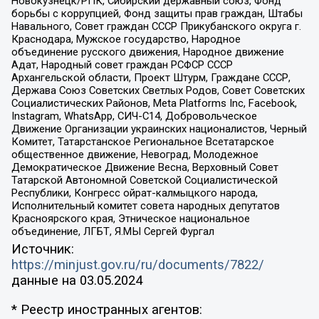
Новокузнецк/РПК, Сибирский державный союз, Фонд
борьбы с коррупцией, Фонд защиты прав граждан, Штабы
Навального, Совет граждан СССР Прикубанского округа г.
Краснодара, Мужское государство, Народное
объединение русского движения, Народное движение
Адат, Народный совет граждан РСФСР СССР
Архангельской области, Проект Штурм, Граждане СССР,
Держава Союз Советских Светлых Родов, Совет Советских
Социалистических Районов, Meta Platforms Inc, Facebook,
Instagram, WhatsApp, СИЧ-С14, Добровольческое
Движение Организации украинских националистов, Черный
Комитет, Татарстанское Региональное Всетатарское
общественное движение, Невоград, Молодежное
Демократическое Движение Весна, Верховный Совет
Татарской Автономной Советской Социалистической
Республики, Конгресс ойрат-калмыцкого народа,
Исполнительный комитет совета народных депутатов
Красноярского края, Этническое национальное
объединение, ЛГБТ, Я.МЫ Сергей Фургал
Источник:
https://minjust.gov.ru/ru/documents/7822/
данные на
03.05.2024
* Реестр иностранных агентов: