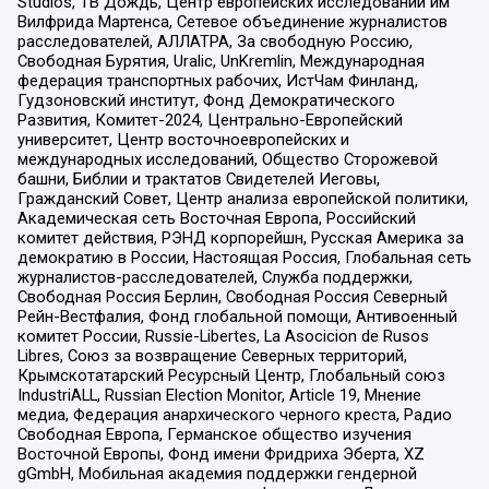
Studios, ТВ Дождь, Центр европейских исследований им
Вилфрида Мартенса, Сетевое объединение журналистов
расследователей, АЛЛАТРА, За свободную Россию,
Свободная Бурятия, Uralic, UnKremlin, Международная
федерация транспортных рабочих, ИстЧам Финланд,
Гудзоновский институт, Фонд Демократического
Развития, Комитет-2024, Центрально-Европейский
университет, Центр восточноевропейских и
международных исследований, Общество Сторожевой
башни, Библии и трактатов Свидетелей Иеговы,
Гражданский Совет, Центр анализа европейской политики,
Академическая сеть Восточная Европа, Российский
комитет действия, РЭНД корпорейшн, Русская Америка за
демократию в России, Настоящая Россия, Глобальная сеть
журналистов-расследователей, Служба поддержки,
Свободная Россия Берлин, Свободная Россия Северный
Рейн-Вестфалия, Фонд глобальной помощи, Антивоенный
комитет России, Russie-Libertes, La Asocicion de Rusos
Libres, Союз за возвращение Северных территорий,
Крымскотатарский Ресурсный Центр, Глобальный союз
IndustriALL, Russian Election Monitor, Article 19, Мнение
медиа, Федерация анархического черного креста, Радио
Свободная Европа, Германское общество изучения
Восточной Европы, Фонд имени Фридриха Эберта, XZ
gGmbH, Мобильная академия поддержки гендерной