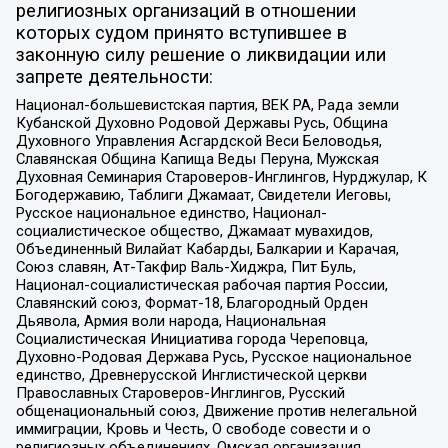
религиозных организаций в отношении
которых судом принято вступившее в
законную силу решение о ликвидации или
запрете деятельности:
Национал-большевистская партия, ВЕК РА, Рада земли
Кубанской Духовно Родовой Державы Русь, Община
Духовного Управления Асгардской Веси Беловодья,
Славянская Община Капища Веды Перуна, Мужская
Духовная Семинария Староверов-Инглингов, Нурджулар, К
Богодержавию, Таблиги Джамаат, Свидетели Иеговы,
Русское национальное единство, Национал-
социалистическое общество, Джамаат мувахидов,
Объединенный Вилайат Кабарды, Балкарии и Карачая,
Союз славян, Ат-Такфир Валь-Хиджра, Пит Буль,
Национал-социалистическая рабочая партия России,
Славянский союз, Формат-18, Благородный Орден
Дьявола, Армия воли народа, Национальная
Социалистическая Инициатива города Череповца,
Духовно-Родовая Держава Русь, Русское национальное
единство, Древнерусской Инглистической церкви
Православных Староверов-Инглингов, Русский
общенациональный союз, Движение против нелегальной
иммиграции, Кровь и Честь, О свободе совести и о
религиозных объединениях, Омская организация