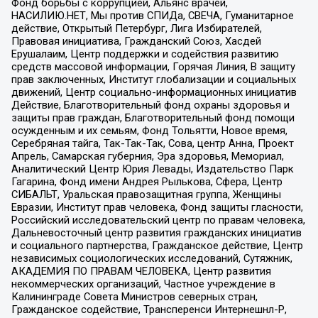
Фонд борьбы с коррупцией, Альянс врачей,
НАСИЛИЮ.НЕТ, Мы против СПИДа, СВЕЧА, Гуманитарное
действие, Открытый Петербург, Лига Избирателей,
Правовая инициатива, Гражданский Союз, Хасдей
Ерушалаим, Центр поддержки и содействия развитию
средств массовой информации, Горячая Линия, В защиту
прав заключенных, Институт глобализации и социальных
движений, Центр социально-информационных инициатив
Действие, Благотворительный фонд охраны здоровья и
защиты прав граждан, Благотворительный фонд помощи
осужденным и их семьям, Фонд Тольятти, Новое время,
Серебряная тайга, Так-Так-Так, Сова, центр Анна, Проект
Апрель, Самарская губерния, Эра здоровья, Мемориал,
Аналитический Центр Юрия Левады, Издательство Парк
Гагарина, Фонд имени Андрея Рылькова, Сфера, Центр
СИБАЛЬТ, Уральская правозащитная группа, Женщины
Евразии, Институт прав человека, Фонд защиты гласности,
Российский исследовательский центр по правам человека,
Дальневосточный центр развития гражданских инициатив
и социального партнерства, Гражданское действие, Центр
независимых социологических исследований, Сутяжник,
АКАДЕМИЯ ПО ПРАВАМ ЧЕЛОВЕКА, Центр развития
некоммерческих организаций, Частное учреждение в
Калининграде Совета Министров северных стран,
Гражданское содействие, Трансперенси Интернешнл-Р,