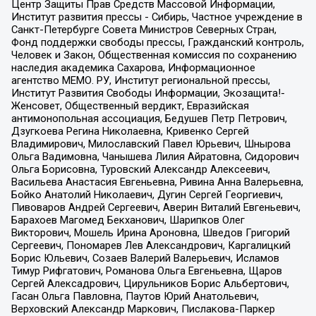
Центр Защиты Прав Средств Массовой Информации,
Институт развития прессы - Сибирь, Частное учреждение в
Санкт-Петербурге Совета Министров Северных Стран,
Фонд поддержки свободы прессы, Гражданский контроль,
Человек и Закон, Общественная комиссия по сохранению
наследия академика Сахарова, Информационное
агентство МЕМО. РУ, Институт региональной прессы,
Институт Развития Свободы Информации, Экозащита!-
Женсовет, Общественный вердикт, Евразийская
антимонопольная ассоциация, Бедушев Петр Петрович,
Дзугкоева Регина Николаевна, Кривенко Сергей
Владимирович, Милославский Павел Юрьевич, Шнырова
Ольга Вадимовна, Чанышева Лилия Айратовна, Сидорович
Ольга Борисовна, Туровский Александр Алексеевич,
Васильева Анастасия Евгеньевна, Ривина Анна Валерьевна,
Бойко Анатолий Николаевич, Дугин Сергей Георгиевич,
Пивоваров Андрей Сергеевич, Аверин Виталий Евгеньевич,
Барахоев Магомед Бекханович, Шарипков Олег
Викторович, Мошель Ирина Ароновна, Шведов Григорий
Сергеевич, Пономарев Лев Александрович, Каргалицкий
Борис Юльевич, Созаев Валерий Валерьевич, Исламов
Тимур Рифгатович, Романова Ольга Евгеньевна, Щаров
Сергей Алексадрович, Цирульников Борис Альбертович,
Гасан Ольга Павловна, Паутов Юрий Анатольевич,
Верховский Александр Маркович, Пислакова-Паркер