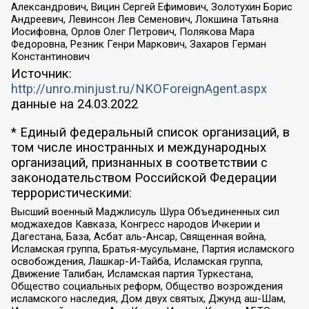
Александрович, Вицин Сергей Ефимович, Золотухин Борис
Андреевич, Левинсон Лев Семенович, Локшина Татьяна
Иосифовна, Орлов Олег Петрович, Полякова Мара
Федоровна, Резник Генри Маркович, Захаров Герман
Константинович
Источник:
http://unro.minjust.ru/NKOForeignAgent.aspx
данные на
24.03.2022
* Единый федеральный список организаций, в
том числе иностранных и международных
организаций, признанных в соответствии с
законодательством Российской Федерации
террористическими:
Высший военный Маджлисуль Шура Объединенных сил
моджахедов Кавказа, Конгресс народов Ичкерии и
Дагестана, База, Асбат аль-Ансар, Священная война,
Исламская группа, Братья-мусульмане, Партия исламского
освобождения, Лашкар-И-Тайба, Исламская группа,
Движение Талибан, Исламская партия Туркестана,
Общество социальных реформ, Общество возрождения
исламского наследия, Дом двух святых, Джунд аш-Шам,