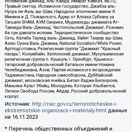
Исламский джихад, Аль-Каида, Имарат Кавказ, АБТО,
Правый сектор, Исламское государство, Джабха аль-
Нусра ли-Ахль аш-Шам, Народное ополчение имени К.
Минина и Д. Пожарского, Аджр от Аллаха Субхану уа
Тагьаля SHAM, АУМ Синрике, Муджахеды джамаата Ат-
Тавхида Валь-Джихад, Чистопольский Джамаат, Рохнамо
ба суи давлати исломи, Террористическое сообщество
Сеть, Катиба Таухид валь-Джихад, Хайят Тахрир аш-Шам,
Ахлю Сунна Валь Джамаа, National Socialism/White Power,
Артподготовка, Религиозная группа “Джамаат “Красный
пахарь”, Колумбайн, Хатлонский джамаат, Мусульманская
религиозная группа п. Кушкуль г. Оренбург, Крымско-
татарский добровольческий батальон имени Номана
Челебиджихана, Азов, Партия исламского возрождения
Таджикистана, Народная самооборона, Дуббайский
джамаат, московская ячейка, Батал-Хаджи Белхороев,
Маньяки Культ Убийц, Молодёжь Которая Улыбается,
Легион Свобода России, Айдар, Русский добровольческий
корпус
Источник:
http://nac.gov.ru/terroristicheskie-i-
ekstremistskie-organizacii-i-materialy.html
данные
на
16.11.2023
* Перечень общественных объединений и