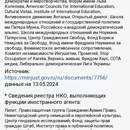
демократии и миротворчества, Форум имени Льва
Копелева, American Councils for International Education,
Cultural Vistas, Institute of International Education,
Антивоенное движение Антальи, Открытый диалог, Школа
международных отношений и государственной политики
им Питера Мунка, Российско-канадский демократический
альянс, Школа международных отношений им Нормана
Патерсона, Центр Гражданских Свобод, Фонд Бориса
Немцова за Свободу, Фонд имени Фридриха Науманна за
свободу, Феминистское антивоенное сопротивление,
Комитет независимости Ингушетии, Прометей, Stop
Occupation of Karelia, Вернись живым, Фридом Хаус, СОТА
медиа, Либерально-демократическая Лига Украины
Источник:
https://minjust.gov.ru/ru/documents/7756/
данные на
13.05.2024
* Сведения реестра НКО, выполняющих
функции иностранного агента:
Лилит, Правозащитная группа Гражданин.Армия.Право,
Нижегородский центр немецкой и европейской культуры,
Центр гендерных исследований, Фонд защиты прав
граждан Штаб, Институт права и публичной политики,