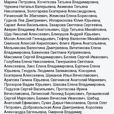
Марина Петровна, Кочеткова Татьяна Владимировна,
Чуркина Наталья Валерьевна, Акимова Татьяна
Николаевна, Золотарева Екатерина Александровна,
Рачинский Ян Збигневич, Жемкова Елена Борисовна,
Гудков Лев Дмитриевич, Илларионова Юлия Юрьевна,
Саранг Анна Васильевна, Захарова Светлана Сергеевна,
Аверин Владимир Анатольевич, Щур Татьяна Михайловна,
Щур Николай Алексеевич, Блинушов Андрей Юрьевич,
Мосин Алексей Геннадьевич, Гефтер Валентин Михайлович,
Симонов Алексей Кириллович, Флиге Ирина Анатольевна,
Мельникова Валентина Дмитриевна, Вититинова Елена
Владимировна, Баженова Светлана Куприяновна,
Максимов Сергей Владимирович, Беляев Сергей Иванович,
Голубева Елена Николаевна, Ганнушкина Светлана
Алексеевна, Закс Елена Владимировна, Буртина Елена
Юрьевна, Гендель Людмила Залмановна, Кокорина
Екатерина Алексеевна, Шуманов Илья Вячеславович,
Арапова Галина Юрьевна, Свечников Анатолий Мариевич,
Прохоров Вадим Юрьевич, Шахова Елена Владимировна,
Подузов Сергей Васильевич, Протасова Ирина
Вячеславовна, Литинский Леонид Борисович, Лукашевский
Сергей Маркович, Бахмин Вячеслав Иванович, Шабад
Анатолий Ефимович, Сухих Дарья Николаевна, Орлов Олег
Петрович, Добровольская Анна Дмитриевна, Королева
Александра Евгеньевна, Смирнов Владимир