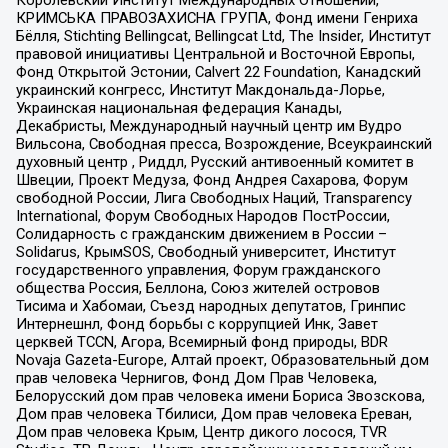
Королевский Институт Международных Отношений,
КРИМСЬКА ПРАВОЗАХИСНА ГРУПА, Фонд имени Генриха
Бёлля, Stichting Bellingcat, Bellingcat Ltd, The Insider, Институт
правовой инициативы Центральной и Восточной Европы,
Фонд Открытой Эстонии, Calvert 22 Foundation, Канадский
украинский конгресс, Институт Макдональда-Лорье,
Украинская национальная федерация Канады,
Декабристы, Международный научный центр им Вудро
Вильсона, Свободная пресса, Возрождение, Всеукраинский
духовный центр , Риддл, Русский антивоенный комитет в
Швеции, Проект Медуза, Фонд Андрея Сахарова, Форум
свободной России, Лига Свободных Наций, Transparеncy
International, Форум Свободных Народов ПостРоссии,
Солидарность с гражданским движением в России –
Solidarus, КрымSOS, Свободный университет, Институт
государственного управления, Форум гражданского
общества Россия, Беллона, Союз жителей островов
Тисима и Хабомаи, Съезд народных депутатов, Гринпис
Интернешнл, Фонд борьбы с коррупцией Инк, Завет
церквей TCCN, Агора, Всемирный фонд природы, BDR
Novaja Gazeta-Europe, Алтай проект, Образовательный дом
прав человека Чернигов, Фонд Дом Прав Человека,
Белорусский дом прав человека имени Бориса Звозскова,
Дом прав человека Тбилиси, Дом прав человека Ереван,
Дом прав человека Крым, Центр дикого лосося, TVR