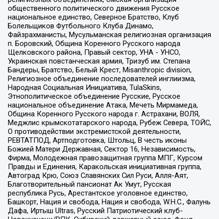
общественного политического движения Русское
национальное единство, Северное Братство, Клуб
Болельщиков Футбольного Клуба Динамо,
Файзрахманисты, Мусульманская религиозная организация
п. Боровский, Община Коренного Русского народа
Щелковского района, Правый сектор, УНА - УНСО,
Украинская повстанческая армия, Тризуб им. Степана
Бандеры, Братство, Белый Крест, Misanthropic division,
Религиозное объединение последователей инглиизма,
Народная Социальная Инициатива, TulaSkins,
Этнополитическое объединение Русские, Русское
национальное объединение Атака, Мечеть Мирмамеда,
Община Коренного Русского народа г. Астрахани, ВОЛЯ,
Меджлис крымскотатарского народа, Рубеж Севера, ТОЙС,
О противодействии экстремистской деятельности,
РЕВТАТПОД, Артподготовка, Штольц, В честь иконы
Божией Матери Державная, Сектор 16, Независимость,
Фирма, Молодежная правозащитная группа МПГ, Курсом
Правды и Единения, Каракольская инициативная группа,
Автоград Крю, Союз Славянских Сил Руси, Алля-Аят,
Благотворительный пансионат Ак Умут, Русская
республика Русь, Арестантское уголовное единство,
Башкорт, Нация и свобода, Нация и свобода, W.H.С., Фалунь
Дафа, Иртыш Ultras, Русский Патриотический клуб-