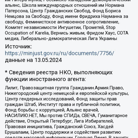
альянс, Школа международных отношений им Нормана
Патерсона, Центр Гражданских Свобод, Фонд Бориса
Немцова за Свободу, Фонд имени Фридриха Науманна за
свободу, Феминистское антивоенное сопротивление,
Комитет независимости Ингушетии, Прометей, Stop
Occupation of Karelia, Вернись живым, Фридом Хаус, СОТА
медиа, Либерально-демократическая Лига Украины
Источник:
https://minjust.gov.ru/ru/documents/7756/
данные на
13.05.2024
* Сведения реестра НКО, выполняющих
функции иностранного агента:
Лилит, Правозащитная группа Гражданин.Армия.Право,
Нижегородский центр немецкой и европейской культуры,
Центр гендерных исследований, Фонд защиты прав
граждан Штаб, Институт права и публичной политики,
Фонд борьбы с коррупцией, Альянс врачей,
НАСИЛИЮ.НЕТ, Мы против СПИДа, СВЕЧА, Гуманитарное
действие, Открытый Петербург, Лига Избирателей,
Правовая инициатива, Гражданский Союз, Хасдей
Ерушалаим, Центр поддержки и содействия развитию
средств массовой информации, Горячая Линия, В защиту