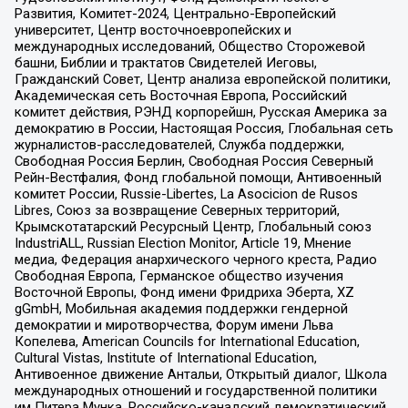
Развития, Комитет-2024, Центрально-Европейский
университет, Центр восточноевропейских и
международных исследований, Общество Сторожевой
башни, Библии и трактатов Свидетелей Иеговы,
Гражданский Совет, Центр анализа европейской политики,
Академическая сеть Восточная Европа, Российский
комитет действия, РЭНД корпорейшн, Русская Америка за
демократию в России, Настоящая Россия, Глобальная сеть
журналистов-расследователей, Служба поддержки,
Свободная Россия Берлин, Свободная Россия Северный
Рейн-Вестфалия, Фонд глобальной помощи, Антивоенный
комитет России, Russie-Libertes, La Asocicion de Rusos
Libres, Союз за возвращение Северных территорий,
Крымскотатарский Ресурсный Центр, Глобальный союз
IndustriALL, Russian Election Monitor, Article 19, Мнение
медиа, Федерация анархического черного креста, Радио
Свободная Европа, Германское общество изучения
Восточной Европы, Фонд имени Фридриха Эберта, XZ
gGmbH, Мобильная академия поддержки гендерной
демократии и миротворчества, Форум имени Льва
Копелева, American Councils for International Education,
Cultural Vistas, Institute of International Education,
Антивоенное движение Антальи, Открытый диалог, Школа
международных отношений и государственной политики
им Питера Мунка, Российско-канадский демократический