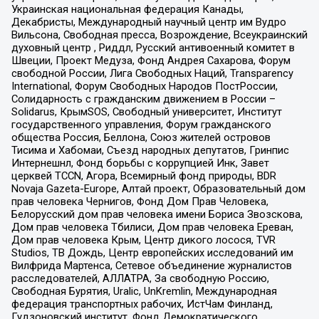
Украинская национальная федерация Канады,
Декабристы, Международный научный центр им Вудро
Вильсона, Свободная пресса, Возрождение, Всеукраинский
духовный центр , Риддл, Русский антивоенный комитет в
Швеции, Проект Медуза, Фонд Андрея Сахарова, Форум
свободной России, Лига Свободных Наций, Transparеncy
International, Форум Свободных Народов ПостРоссии,
Солидарность с гражданским движением в России –
Solidarus, КрымSOS, Свободный университет, Институт
государственного управления, Форум гражданского
общества Россия, Беллона, Союз жителей островов
Тисима и Хабомаи, Съезд народных депутатов, Гринпис
Интернешнл, Фонд борьбы с коррупцией Инк, Завет
церквей TCCN, Агора, Всемирный фонд природы, BDR
Novaja Gazeta-Europe, Алтай проект, Образовательный дом
прав человека Чернигов, Фонд Дом Прав Человека,
Белорусский дом прав человека имени Бориса Звозскова,
Дом прав человека Тбилиси, Дом прав человека Ереван,
Дом прав человека Крым, Центр дикого лосося, TVR
Studios, ТВ Дождь, Центр европейских исследований им
Вилфрида Мартенса, Сетевое объединение журналистов
расследователей, АЛЛАТРА, За свободную Россию,
Свободная Бурятия, Uralic, UnKremlin, Международная
федерация транспортных рабочих, ИстЧам Финланд,
Гудзоновский институт, Фонд Демократического