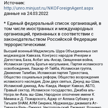
Источник:
http://unro.minjust.ru/NKOForeignAgent.aspx
данные на
24.03.2022
* Единый федеральный список организаций, в
том числе иностранных и международных
организаций, признанных в соответствии с
законодательством Российской Федерации
террористическими:
Высший военный Маджлисуль Шура Объединенных сил
моджахедов Кавказа, Конгресс народов Ичкерии и
Дагестана, База, Асбат аль-Ансар, Священная война,
Исламская группа, Братья-мусульмане, Партия исламского
освобождения, Лашкар-И-Тайба, Исламская группа,
Движение Талибан, Исламская партия Туркестана,
Общество социальных реформ, Общество возрождения
исламского наследия, Дом двух святых, Джунд аш-Шам,
Исламский джихад, Аль-Каида, Имарат Кавказ, АБТО,
Правый сектор, Исламское государство, Джабха аль-
Нусра ли-Ахль аш-Шам, Народное ополчение имени К.
Минина и Д. Пожарского, Аджр от Аллаха Субхану уа
Тагьаля SHAM, АУМ Синрике, Муджахеды джамаата Ат-
Тавхида Валь-Джихад, Чистопольский Джамаат, Рохнамо