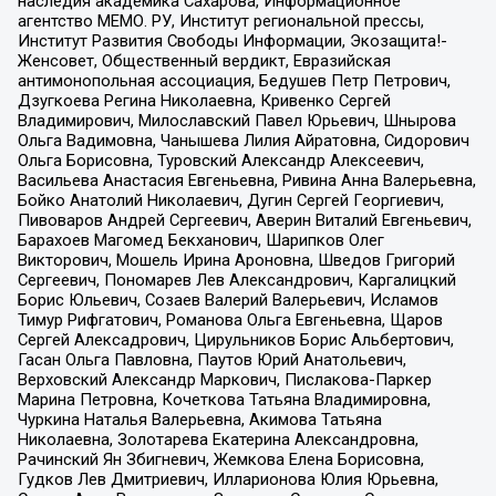
наследия академика Сахарова, Информационное
агентство МЕМО. РУ, Институт региональной прессы,
Институт Развития Свободы Информации, Экозащита!-
Женсовет, Общественный вердикт, Евразийская
антимонопольная ассоциация, Бедушев Петр Петрович,
Дзугкоева Регина Николаевна, Кривенко Сергей
Владимирович, Милославский Павел Юрьевич, Шнырова
Ольга Вадимовна, Чанышева Лилия Айратовна, Сидорович
Ольга Борисовна, Туровский Александр Алексеевич,
Васильева Анастасия Евгеньевна, Ривина Анна Валерьевна,
Бойко Анатолий Николаевич, Дугин Сергей Георгиевич,
Пивоваров Андрей Сергеевич, Аверин Виталий Евгеньевич,
Барахоев Магомед Бекханович, Шарипков Олег
Викторович, Мошель Ирина Ароновна, Шведов Григорий
Сергеевич, Пономарев Лев Александрович, Каргалицкий
Борис Юльевич, Созаев Валерий Валерьевич, Исламов
Тимур Рифгатович, Романова Ольга Евгеньевна, Щаров
Сергей Алексадрович, Цирульников Борис Альбертович,
Гасан Ольга Павловна, Паутов Юрий Анатольевич,
Верховский Александр Маркович, Пислакова-Паркер
Марина Петровна, Кочеткова Татьяна Владимировна,
Чуркина Наталья Валерьевна, Акимова Татьяна
Николаевна, Золотарева Екатерина Александровна,
Рачинский Ян Збигневич, Жемкова Елена Борисовна,
Гудков Лев Дмитриевич, Илларионова Юлия Юрьевна,