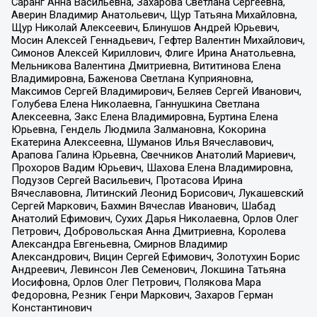
Саранг Анна Васильевна, Захарова Светлана Сергеевна,
Аверин Владимир Анатольевич, Щур Татьяна Михайловна,
Щур Николай Алексеевич, Блинушов Андрей Юрьевич,
Мосин Алексей Геннадьевич, Гефтер Валентин Михайлович,
Симонов Алексей Кириллович, Флиге Ирина Анатольевна,
Мельникова Валентина Дмитриевна, Вититинова Елена
Владимировна, Баженова Светлана Куприяновна,
Максимов Сергей Владимирович, Беляев Сергей Иванович,
Голубева Елена Николаевна, Ганнушкина Светлана
Алексеевна, Закс Елена Владимировна, Буртина Елена
Юрьевна, Гендель Людмила Залмановна, Кокорина
Екатерина Алексеевна, Шуманов Илья Вячеславович,
Арапова Галина Юрьевна, Свечников Анатолий Мариевич,
Прохоров Вадим Юрьевич, Шахова Елена Владимировна,
Подузов Сергей Васильевич, Протасова Ирина
Вячеславовна, Литинский Леонид Борисович, Лукашевский
Сергей Маркович, Бахмин Вячеслав Иванович, Шабад
Анатолий Ефимович, Сухих Дарья Николаевна, Орлов Олег
Петрович, Добровольская Анна Дмитриевна, Королева
Александра Евгеньевна, Смирнов Владимир
Александрович, Вицин Сергей Ефимович, Золотухин Борис
Андреевич, Левинсон Лев Семенович, Локшина Татьяна
Иосифовна, Орлов Олег Петрович, Полякова Мара
Федоровна, Резник Генри Маркович, Захаров Герман
Константинович