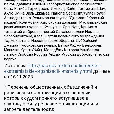
ба суи давлати исломи, Террористическое сообщество
Сеть, Катиба Таухид валь-Джихад, Хайят Тахрир аш-Шам,
Ахлю Сунна Валь Джамаа, National Socialism/White Power,
Артподготовка, Религиозная группа “Джамаат “Красный
пахарь”, Колумбайн, Хатлонский джамаат, Мусульманская
религиозная группа п. Кушкуль г. Оренбург, Крымско-
татарский добровольческий батальон имени Номана
Челебиджихана, Азов, Партия исламского возрождения
Таджикистана, Народная самооборона, Дуббайский
джамаат, московская ячейка, Батал-Хаджи Белхороев,
Маньяки Культ Убийц, Молодёжь Которая Улыбается,
Легион Свобода России, Айдар, Русский добровольческий
корпус
Источник:
http://nac.gov.ru/terroristicheskie-i-
ekstremistskie-organizacii-i-materialy.html
данные
на
16.11.2023
* Перечень общественных объединений и
религиозных организаций в отношении
которых судом принято вступившее в
законную силу решение о ликвидации или
запрете деятельности: