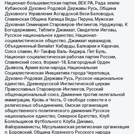
Национал-большевистская партия, ВЕК РА, Рада земли
Кубанской Духовно Родовой Державы Русь, Община
Духовного Управления Асгардской Веси Беловодья,
Славянская Община Капища Веды Перуна, Мужская
Духовная Семинария Староверов-Инглингов, Нурджулар, К
Богодержавию, Таблиги Джамаат, Свидетели Иеговы,
Русское национальное единство, Национал-
социалистическое общество, Джамаат мувахидов,
Объединенный Вилайат Кабарды, Балкарии и Карачая,
Союз славян, Ат-Такфир Валь-Хиджра, Пит Буль,
Национал-социалистическая рабочая партия России,
Славянский союз, Формат-18, Благородный Орден
Дьявола, Армия воли народа, Национальная
Социалистическая Инициатива города Череповца,
Духовно-Родовая Держава Русь, Русское национальное
единство, Древнерусской Инглистической церкви
Православных Староверов-Инглингов, Русский
общенациональный союз, Движение против нелегальной
иммиграции, Кровь и Честь, О свободе совести и о
религиозных объединениях, Омская организация
общественного политического движения Русское
национальное единство, Северное Братство, Клуб
Болельщиков Футбольного Клуба Динамо,
Файзрахманисты, Мусульманская религиозная организация
п. Боровский, Община Коренного Русского народа