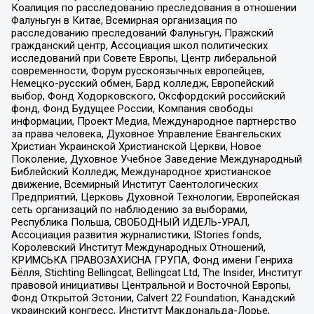
Коалиция по расследованию преследования в отношении
Фалуньгун в Китае, Всемирная организация по
расследованию преследований Фалуньгун, Пражский
гражданский центр, Ассоциация школ политических
исследований при Совете Европы, Центр либеральной
современности, Форум русскоязычных европейцев,
Немецко-русский обмен, Бард колледж, Европейский
выбор, Фонд Ходорковского, Оксфордский российский
фонд, Фонд Будущее России, Компания свободы
информации, Проект Медиа, Международное партнерство
за права человека, Духовное Управление Евангельских
Христиан Украинской Христианской Церкви, Новое
Поколение, Духовное Учебное Заведение Международный
Библейский Колледж, Международное христианское
движение, Всемирный Институт Саентологических
Предприятий, Церковь Духовной Технологии, Европейская
сеть организаций по наблюдению за выборами,
Республика Польша, СВОБОДНЫЙ ИДЕЛЬ-УРАЛ,
Ассоциация развития журналистики, IStories fonds,
Королевский Институт Международных Отношений,
КРИМСЬКА ПРАВОЗАХИСНА ГРУПА, Фонд имени Генриха
Бёлля, Stichting Bellingcat, Bellingcat Ltd, The Insider, Институт
правовой инициативы Центральной и Восточной Европы,
Фонд Открытой Эстонии, Calvert 22 Foundation, Канадский
украинский конгресс, Институт Макдональда-Лорье,