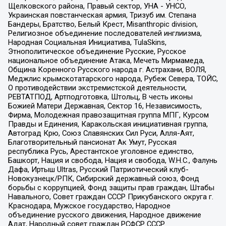
Щелковского района, Правый сектор, УНА - УНСО,
Украинская повстанческая армия, Тризуб им. Степана
Бандеры, Братство, Белый Крест, Misanthropic division,
Религиозное объединение последователей инглиизма,
Народная Социальная Инициатива, TulaSkins,
Этнополитическое объединение Русские, Русское
национальное объединение Атака, Мечеть Мирмамеда,
Община Коренного Русского народа г. Астрахани, ВОЛЯ,
Меджлис крымскотатарского народа, Рубеж Севера, ТОЙС,
О противодействии экстремистской деятельности,
РЕВТАТПОД, Артподготовка, Штольц, В честь иконы
Божией Матери Державная, Сектор 16, Независимость,
Фирма, Молодежная правозащитная группа МПГ, Курсом
Правды и Единения, Каракольская инициативная группа,
Автоград Крю, Союз Славянских Сил Руси, Алля-Аят,
Благотворительный пансионат Ак Умут, Русская
республика Русь, Арестантское уголовное единство,
Башкорт, Нация и свобода, Нация и свобода, W.H.С., Фалунь
Дафа, Иртыш Ultras, Русский Патриотический клуб-
Новокузнецк/РПК, Сибирский державный союз, Фонд
борьбы с коррупцией, Фонд защиты прав граждан, Штабы
Навального, Совет граждан СССР Прикубанского округа г.
Краснодара, Мужское государство, Народное
объединение русского движения, Народное движение
Адат, Народный совет граждан РСФСР СССР