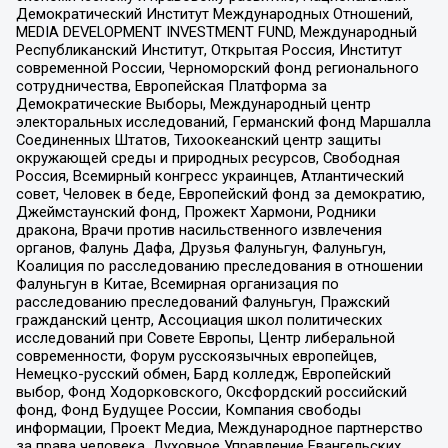
Демократический Институт Международных Отношений,
MEDIA DEVELOPMENT INVESTMENT FUND, Международный
Республиканский Институт, Открытая Россия, Институт
современной России, Черноморский фонд регионального
сотрудничества, Европейская Платформа за
Демократические Выборы, Международный центр
электоральных исследований, Германский фонд Маршалла
Соединенных Штатов, Тихоокеанский центр защиты
окружающей среды и природных ресурсов, Свободная
Россия, Всемирный конгресс украинцев, Атлантический
совет, Человек в беде, Европейский фонд за демократию,
Джеймстаунский фонд, Прожект Хармони, Родники
дракона, Врачи против насильственного извлечения
органов, Фалунь Дафа, Друзья Фалуньгун, Фалуньгун,
Коалиция по расследованию преследования в отношении
Фалуньгун в Китае, Всемирная организация по
расследованию преследований Фалуньгун, Пражский
гражданский центр, Ассоциация школ политических
исследований при Совете Европы, Центр либеральной
современности, Форум русскоязычных европейцев,
Немецко-русский обмен, Бард колледж, Европейский
выбор, Фонд Ходорковского, Оксфордский российский
фонд, Фонд Будущее России, Компания свободы
информации, Проект Медиа, Международное партнерство
за права человека, Духовное Управление Евангельских