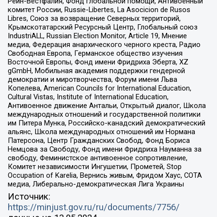
Рейн-Вестфалия, Фонд глобальной помощи, Антивоенный
комитет России, Russie-Libertes, La Asocicion de Rusos
Libres, Союз за возвращение Северных территорий,
Крымскотатарский Ресурсный Центр, Глобальный союз
IndustriALL, Russian Election Monitor, Article 19, Мнение
медиа, Федерация анархического черного креста, Радио
Свободная Европа, Германское общество изучения
Восточной Европы, Фонд имени Фридриха Эберта, XZ
gGmbH, Мобильная академия поддержки гендерной
демократии и миротворчества, Форум имени Льва
Копелева, American Councils for International Education,
Cultural Vistas, Institute of International Education,
Антивоенное движение Антальи, Открытый диалог, Школа
международных отношений и государственной политики
им Питера Мунка, Российско-канадский демократический
альянс, Школа международных отношений им Нормана
Патерсона, Центр Гражданских Свобод, Фонд Бориса
Немцова за Свободу, Фонд имени Фридриха Науманна за
свободу, Феминистское антивоенное сопротивление,
Комитет независимости Ингушетии, Прометей, Stop
Occupation of Karelia, Вернись живым, Фридом Хаус, СОТА
медиа, Либерально-демократическая Лига Украины
Источник:
https://minjust.gov.ru/ru/documents/7756/