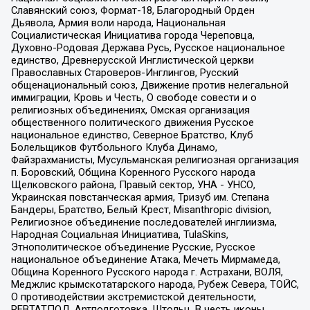
Славянский союз, Формат-18, Благородный Орден
Дьявола, Армия воли народа, Национальная
Социалистическая Инициатива города Череповца,
Духовно-Родовая Держава Русь, Русское национальное
единство, Древнерусской Инглистической церкви
Православных Староверов-Инглингов, Русский
общенациональный союз, Движение против нелегальной
иммиграции, Кровь и Честь, О свободе совести и о
религиозных объединениях, Омская организация
общественного политического движения Русское
национальное единство, Северное Братство, Клуб
Болельщиков Футбольного Клуба Динамо,
Файзрахманисты, Мусульманская религиозная организация
п. Боровский, Община Коренного Русского народа
Щелковского района, Правый сектор, УНА - УНСО,
Украинская повстанческая армия, Тризуб им. Степана
Бандеры, Братство, Белый Крест, Misanthropic division,
Религиозное объединение последователей инглиизма,
Народная Социальная Инициатива, TulaSkins,
Этнополитическое объединение Русские, Русское
национальное объединение Атака, Мечеть Мирмамеда,
Община Коренного Русского народа г. Астрахани, ВОЛЯ,
Меджлис крымскотатарского народа, Рубеж Севера, ТОЙС,
О противодействии экстремистской деятельности,
РЕВТАТПОД, Артподготовка, Штольц, В честь иконы