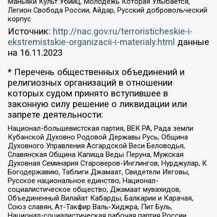
Маньяки Культ Убийц, Молодёжь Которая Улыбается,
Легион Свобода России, Айдар, Русский добровольческий
корпус
Источник:
http://nac.gov.ru/terroristicheskie-i-
ekstremistskie-organizacii-i-materialy.html
данные
на
16.11.2023
* Перечень общественных объединений и
религиозных организаций в отношении
которых судом принято вступившее в
законную силу решение о ликвидации или
запрете деятельности:
Национал-большевистская партия, ВЕК РА, Рада земли
Кубанской Духовно Родовой Державы Русь, Община
Духовного Управления Асгардской Веси Беловодья,
Славянская Община Капища Веды Перуна, Мужская
Духовная Семинария Староверов-Инглингов, Нурджулар, К
Богодержавию, Таблиги Джамаат, Свидетели Иеговы,
Русское национальное единство, Национал-
социалистическое общество, Джамаат мувахидов,
Объединенный Вилайат Кабарды, Балкарии и Карачая,
Союз славян, Ат-Такфир Валь-Хиджра, Пит Буль,
Национал-социалистическая рабочая партия России,