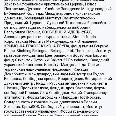
Христиан Украинской Христианской Церкви, Новое
Поколение, Духовное Учебное Заведение Международный
Библейский Колледж, Международное христианское
движение, Всемирный Институт Саентологических
Предприятий, Церковь Духовной Технологии, Европейская
сеть организаций по наблюдению за выборами,
Республика Польша, СВОБОДНЫЙ ИДЕЛЬ-УРАЛ,
Ассоциация развития журналистики, IStories fonds,
Королевский Институт Международных Отношений,
КРИМСЬКА ПРАВОЗАХИСНА ГРУПА, Фонд имени Генриха
Бёлля, Stichting Bellingcat, Bellingcat Ltd, The Insider, Институт
правовой инициативы Центральной и Восточной Европы,
Фонд Открытой Эстонии, Calvert 22 Foundation, Канадский
украинский конгресс, Институт Макдональда-Лорье,
Украинская национальная федерация Канады,
Декабристы, Международный научный центр им Вудро
Вильсона, Свободная пресса, Возрождение, Всеукраинский
духовный центр , Риддл, Русский антивоенный комитет в
Швеции, Проект Медуза, Фонд Андрея Сахарова, Форум
свободной России, Лига Свободных Наций, Transparеncy
International, Форум Свободных Народов ПостРоссии,
Солидарность с гражданским движением в России –
Solidarus, КрымSOS, Свободный университет, Институт
государственного управления, Форум гражданского