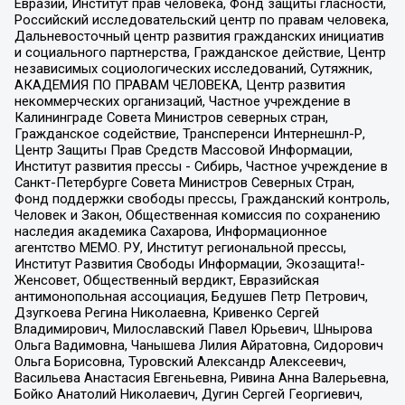
Евразии, Институт прав человека, Фонд защиты гласности,
Российский исследовательский центр по правам человека,
Дальневосточный центр развития гражданских инициатив
и социального партнерства, Гражданское действие, Центр
независимых социологических исследований, Сутяжник,
АКАДЕМИЯ ПО ПРАВАМ ЧЕЛОВЕКА, Центр развития
некоммерческих организаций, Частное учреждение в
Калининграде Совета Министров северных стран,
Гражданское содействие, Трансперенси Интернешнл-Р,
Центр Защиты Прав Средств Массовой Информации,
Институт развития прессы - Сибирь, Частное учреждение в
Санкт-Петербурге Совета Министров Северных Стран,
Фонд поддержки свободы прессы, Гражданский контроль,
Человек и Закон, Общественная комиссия по сохранению
наследия академика Сахарова, Информационное
агентство МЕМО. РУ, Институт региональной прессы,
Институт Развития Свободы Информации, Экозащита!-
Женсовет, Общественный вердикт, Евразийская
антимонопольная ассоциация, Бедушев Петр Петрович,
Дзугкоева Регина Николаевна, Кривенко Сергей
Владимирович, Милославский Павел Юрьевич, Шнырова
Ольга Вадимовна, Чанышева Лилия Айратовна, Сидорович
Ольга Борисовна, Туровский Александр Алексеевич,
Васильева Анастасия Евгеньевна, Ривина Анна Валерьевна,
Бойко Анатолий Николаевич, Дугин Сергей Георгиевич,