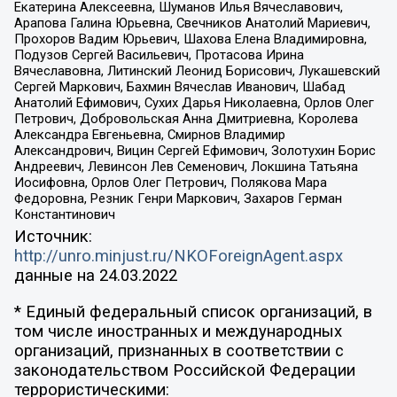
Екатерина Алексеевна, Шуманов Илья Вячеславович,
Арапова Галина Юрьевна, Свечников Анатолий Мариевич,
Прохоров Вадим Юрьевич, Шахова Елена Владимировна,
Подузов Сергей Васильевич, Протасова Ирина
Вячеславовна, Литинский Леонид Борисович, Лукашевский
Сергей Маркович, Бахмин Вячеслав Иванович, Шабад
Анатолий Ефимович, Сухих Дарья Николаевна, Орлов Олег
Петрович, Добровольская Анна Дмитриевна, Королева
Александра Евгеньевна, Смирнов Владимир
Александрович, Вицин Сергей Ефимович, Золотухин Борис
Андреевич, Левинсон Лев Семенович, Локшина Татьяна
Иосифовна, Орлов Олег Петрович, Полякова Мара
Федоровна, Резник Генри Маркович, Захаров Герман
Константинович
Источник:
http://unro.minjust.ru/NKOForeignAgent.aspx
данные на
24.03.2022
* Единый федеральный список организаций, в
том числе иностранных и международных
организаций, признанных в соответствии с
законодательством Российской Федерации
террористическими: