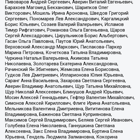
Пивоваров Андрей Сергеевич, Аверин Виталий Евгеньевич,
Барахоев Магомед Бекханович, Шарипков Олег
Викторович, Мошель Ирина Ароновна, Шведов Григорий
Сергеевич, Пономарев Лев Александрович, Каргалицкий
Борис Юльевич, Созаев Валерий Валерьевич, Исламов
Тимур Рифгатович, Романова Ольга Евгеньевна, Щаров
Сергей Алексадрович, Цирульников Борис Альбертович,
Гасан Ольга Павловна, Паутов Юрий Анатольевич,
Верховский Александр Маркович, Пислакова-Паркер
Марина Петровна, Кочеткова Татьяна Владимировна,
Чуркина Наталья Валерьевна, Акимова Татьяна
Николаевна, Золотарева Екатерина Александровна,
Рачинский Ян Збигневич, Жемкова Елена Борисовна,
Гудков Лев Дмитриевич, Илларионова Юлия Юрьевна,
Саранг Анна Васильевна, Захарова Светлана Сергеевна,
Аверин Владимир Анатольевич, Щур Татьяна Михайловна,
Щур Николай Алексеевич, Блинушов Андрей Юрьевич,
Мосин Алексей Геннадьевич, Гефтер Валентин Михайлович,
Симонов Алексей Кириллович, Флиге Ирина Анатольевна,
Мельникова Валентина Дмитриевна, Вититинова Елена
Владимировна, Баженова Светлана Куприяновна,
Максимов Сергей Владимирович, Беляев Сергей Иванович,
Голубева Елена Николаевна, Ганнушкина Светлана
Алексеевна, Закс Елена Владимировна, Буртина Елена
Юрьевна, Гендель Людмила Залмановна, Кокорина