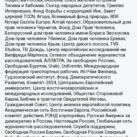
общества Россия, Беллона, Союз жителей островов
Тисима и Хабомаи, Съезд народных депутатов, Гринпис
Интернешнл, Фонд борьбы с коррупцией Инк, Завет
церквей TCCN, Агора, Всемирный фонд природы, BDR
Novaja Gazeta-Europe, Алтай проект, Образовательный дом
прав человека Чернигов, Фонд Дом Прав Человека,
Белорусский дом прав человека имени Бориса Звозскова,
Дом прав человека Тбилиси, Дом прав человека Ереван,
Дом прав человека Крым, Центр дикого лосося, TVR
Studios, ТВ Дождь, Центр европейских исследований им
Вилфрида Мартенса, Сетевое объединение журналистов
расследователей, АЛЛАТРА, За свободную Россию,
Свободная Бурятия, Uralic, UnKremlin, Международная
федерация транспортных рабочих, ИстЧам Финланд,
Гудзоновский институт, Фонд Демократического
Развития, Комитет-2024, Центрально-Европейский
университет, Центр восточноевропейских и
международных исследований, Общество Сторожевой
башни, Библии и трактатов Свидетелей Иеговы,
Гражданский Совет, Центр анализа европейской политики,
Академическая сеть Восточная Европа, Российский
комитет действия, РЭНД корпорейшн, Русская Америка за
демократию в России, Настоящая Россия, Глобальная сеть
журналистов-расследователей, Служба поддержки,
Свободная Россия Берлин, Свободная Россия Северный