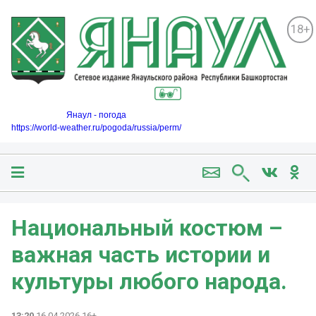
18+
Янаул - погода
https://world-weather.ru/pogoda/russia/perm/
Национальный костюм –
важная часть истории и
культуры любого народа.
13:20
16.04.2026 16+