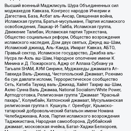
Высший военный Маджлисуль Шура Объединенных сил
моджахедов Кавказа, Конгресс народов Ичкерии и
Дагестана, База, Асбат аль-Ансар, Священная война,
Исламская группа, Братья-мусульмане, Партия исламского
освобождения, Лашкар-И-Тайба, Исламская группа,
Движение Талибан, Исламская партия Туркестана,
Общество социальных реформ, Общество возрождения
исламского наследия, Дом двух святых, Джунд аш-Шам,
Исламский джихад, Аль-Каида, Имарат Кавказ, АБТО,
Правый сектор, Исламское государство, Джабха аль-
Нусра ли-Ахль аш-Шам, Народное ополчение имени К.
Минина и Д. Пожарского, Аджр от Аллаха Субхану уа
Тагьаля SHAM, АУМ Синрике, Муджахеды джамаата Ат-
Тавхида Валь-Джихад, Чистопольский Джамаат, Рохнамо
ба суи давлати исломи, Террористическое сообщество
Сеть, Катиба Таухид валь-Джихад, Хайят Тахрир аш-Шам,
Ахлю Сунна Валь Джамаа, National Socialism/White Power,
Артподготовка, Религиозная группа “Джамаат “Красный
пахарь”, Колумбайн, Хатлонский джамаат, Мусульманская
религиозная группа п. Кушкуль г. Оренбург, Крымско-
татарский добровольческий батальон имени Номана
Челебиджихана, Азов, Партия исламского возрождения
Таджикистана, Народная самооборона, Дуббайский
джамаат, московская ячейка, Батал-Хаджи Белхороев,