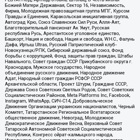
Божией Матери Державная, Сектор 16, Независимость,
Фирма, Молодежная правозащитная группа МПГ, Курсом
Правды и Единения, Каракольская инициативная группа,
Автоград Крю, Союз Славянских Сил Руси, Алля-Аят,
Благотворительный пансионат Ак Умут, Русская
республика Русь, Арестантское уголовное единство,
Башкорт, Нация и свобода, Нация и свобода, W.H.С., Фалунь
Дафа, Иртыш Ultras, Русский Патриотический клуб-
Новокузнецк/РПК, Сибирский державный союз, Фонд
борьбы с коррупцией, Фонд защиты прав граждан, Штабы
Навального, Совет граждан СССР Прикубанского округа г.
Краснодара, Мужское государство, Народное
объединение русского движения, Народное движение
Адат, Народный совет граждан РСФСР СССР
Архангельской области, Проект Штурм, Граждане СССР,
Держава Союз Советских Светлых Родов, Совет Советских
Социалистических Районов, Meta Platforms Inc, Facebook,
Instagram, WhatsApp, СИЧ-С14, Добровольческое
Движение Организации украинских националистов, Черный
Комитет, Татарстанское Региональное Всетатарское
общественное движение, Невоград, Молодежное
Демократическое Движение Весна, Верховный Совет
Татарской Автономной Советской Социалистической
Республики, Конгресс ойрат-калмыцкого народа,