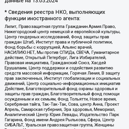
данные на
13.05.2024
* Сведения реестра НКО, выполняющих
функции иностранного агента:
Лилит, Правозащитная группа Гражданин.Армия.Право,
Нижегородский центр немецкой и европейской культуры,
Центр гендерных исследований, Фонд защиты прав
граждан Штаб, Институт права и публичной политики,
Фонд борьбы с коррупцией, Альянс врачей,
НАСИЛИЮ.НЕТ, Мы против СПИДа, СВЕЧА, Гуманитарное
действие, Открытый Петербург, Лига Избирателей,
Правовая инициатива, Гражданский Союз, Хасдей
Ерушалаим, Центр поддержки и содействия развитию
средств массовой информации, Горячая Линия, В защиту
прав заключенных, Институт глобализации и социальных
движений, Центр социально-информационных инициатив
Действие, Благотворительный фонд охраны здоровья и
защиты прав граждан, Благотворительный фонд помощи
осужденным и их семьям, Фонд Тольятти, Новое время,
Серебряная тайга, Так-Так-Так, Сова, центр Анна, Проект
Апрель, Самарская губерния, Эра здоровья, Мемориал,
Аналитический Центр Юрия Левады, Издательство Парк
Гагарина, Фонд имени Андрея Рылькова, Сфера, Центр
СИБАЛЬТ, Уральская правозащитная группа, Женщины