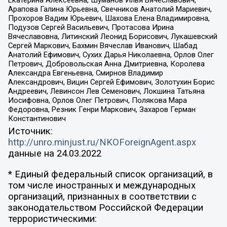
Арапова Галина Юрьевна, Свечников Анатолий Мариевич,
Прохоров Вадим Юрьевич, Шахова Елена Владимировна,
Подузов Сергей Васильевич, Протасова Ирина
Вячеславовна, Литинский Леонид Борисович, Лукашевский
Сергей Маркович, Бахмин Вячеслав Иванович, Шабад
Анатолий Ефимович, Сухих Дарья Николаевна, Орлов Олег
Петрович, Добровольская Анна Дмитриевна, Королева
Александра Евгеньевна, Смирнов Владимир
Александрович, Вицин Сергей Ефимович, Золотухин Борис
Андреевич, Левинсон Лев Семенович, Локшина Татьяна
Иосифовна, Орлов Олег Петрович, Полякова Мара
Федоровна, Резник Генри Маркович, Захаров Герман
Константинович
Источник:
http://unro.minjust.ru/NKOForeignAgent.aspx
данные на
24.03.2022
* Единый федеральный список организаций, в
том числе иностранных и международных
организаций, признанных в соответствии с
законодательством Российской Федерации
террористическими: