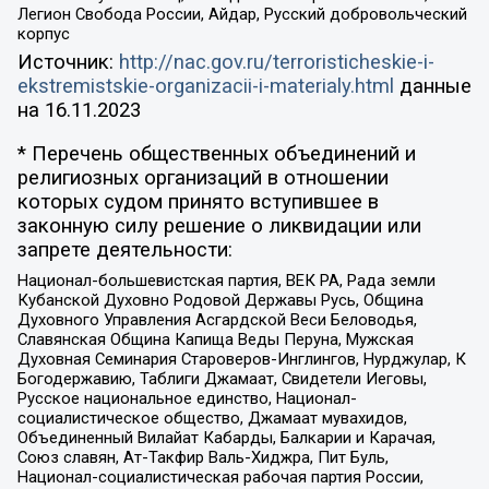
Легион Свобода России, Айдар, Русский добровольческий
корпус
Источник:
http://nac.gov.ru/terroristicheskie-i-
ekstremistskie-organizacii-i-materialy.html
данные
на
16.11.2023
* Перечень общественных объединений и
религиозных организаций в отношении
которых судом принято вступившее в
законную силу решение о ликвидации или
запрете деятельности:
Национал-большевистская партия, ВЕК РА, Рада земли
Кубанской Духовно Родовой Державы Русь, Община
Духовного Управления Асгардской Веси Беловодья,
Славянская Община Капища Веды Перуна, Мужская
Духовная Семинария Староверов-Инглингов, Нурджулар, К
Богодержавию, Таблиги Джамаат, Свидетели Иеговы,
Русское национальное единство, Национал-
социалистическое общество, Джамаат мувахидов,
Объединенный Вилайат Кабарды, Балкарии и Карачая,
Союз славян, Ат-Такфир Валь-Хиджра, Пит Буль,
Национал-социалистическая рабочая партия России,