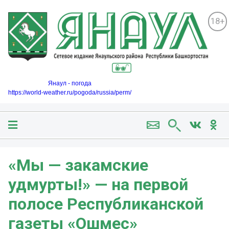
18+
Янаул - погода
https://world-weather.ru/pogoda/russia/perm/
«Мы — закамские
удмурты!» — на первой
полосе Республиканской
газеты «Ошмес»