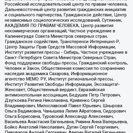
Российский исследовательский центр по правам человека,
Дальневосточный центр развития гражданских инициатив
и социального партнерства, Гражданское действие, Центр
независимых социологических исследований, Сутяжник,
АКАДЕМИЯ ПО ПРАВАМ ЧЕЛОВЕКА, Центр развития
некоммерческих организаций, Частное учреждение в
Калининграде Совета Министров северных стран,
Гражданское содействие, Трансперенси Интернешнл-Р,
Центр Защиты Прав Средств Массовой Информации,
Институт развития прессы - Сибирь, Частное учреждение в
Санкт-Петербурге Совета Министров Северных Стран,
Фонд поддержки свободы прессы, Гражданский контроль,
Человек и Закон, Общественная комиссия по сохранению
наследия академика Сахарова, Информационное
агентство МЕМО. РУ, Институт региональной прессы,
Институт Развития Свободы Информации, Экозащита!-
Женсовет, Общественный вердикт, Евразийская
антимонопольная ассоциация, Бедушев Петр Петрович,
Дзугкоева Регина Николаевна, Кривенко Сергей
Владимирович, Милославский Павел Юрьевич, Шнырова
Ольга Вадимовна, Чанышева Лилия Айратовна, Сидорович
Ольга Борисовна, Туровский Александр Алексеевич,
Васильева Анастасия Евгеньевна, Ривина Анна Валерьевна,
Бойко Анатолий Николаевич, Дугин Сергей Георгиевич,
Пивоваров Андрей Сергеевич, Аверин Виталий Евгеньевич,