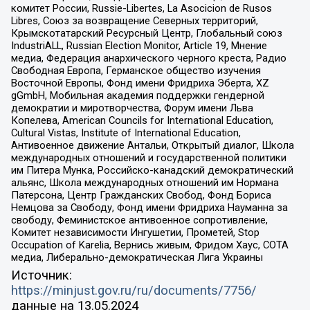
комитет России, Russie-Libertes, La Asocicion de Rusos
Libres, Союз за возвращение Северных территорий,
Крымскотатарский Ресурсный Центр, Глобальный союз
IndustriALL, Russian Election Monitor, Article 19, Мнение
медиа, Федерация анархического черного креста, Радио
Свободная Европа, Германское общество изучения
Восточной Европы, Фонд имени Фридриха Эберта, XZ
gGmbH, Мобильная академия поддержки гендерной
демократии и миротворчества, Форум имени Льва
Копелева, American Councils for International Education,
Cultural Vistas, Institute of International Education,
Антивоенное движение Антальи, Открытый диалог, Школа
международных отношений и государственной политики
им Питера Мунка, Российско-канадский демократический
альянс, Школа международных отношений им Нормана
Патерсона, Центр Гражданских Свобод, Фонд Бориса
Немцова за Свободу, Фонд имени Фридриха Науманна за
свободу, Феминистское антивоенное сопротивление,
Комитет независимости Ингушетии, Прометей, Stop
Occupation of Karelia, Вернись живым, Фридом Хаус, СОТА
медиа, Либерально-демократическая Лига Украины
Источник:
https://minjust.gov.ru/ru/documents/7756/
данные на
13.05.2024