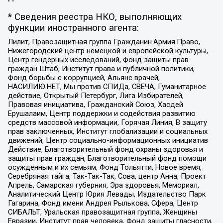
* Сведения реестра НКО, выполняющих
функции иностранного агента:
Лилит, Правозащитная группа Гражданин.Армия.Право,
Нижегородский центр немецкой и европейской культуры,
Центр гендерных исследований, Фонд защиты прав
граждан Штаб, Институт права и публичной политики,
Фонд борьбы с коррупцией, Альянс врачей,
НАСИЛИЮ.НЕТ, Мы против СПИДа, СВЕЧА, Гуманитарное
действие, Открытый Петербург, Лига Избирателей,
Правовая инициатива, Гражданский Союз, Хасдей
Ерушалаим, Центр поддержки и содействия развитию
средств массовой информации, Горячая Линия, В защиту
прав заключенных, Институт глобализации и социальных
движений, Центр социально-информационных инициатив
Действие, Благотворительный фонд охраны здоровья и
защиты прав граждан, Благотворительный фонд помощи
осужденным и их семьям, Фонд Тольятти, Новое время,
Серебряная тайга, Так-Так-Так, Сова, центр Анна, Проект
Апрель, Самарская губерния, Эра здоровья, Мемориал,
Аналитический Центр Юрия Левады, Издательство Парк
Гагарина, Фонд имени Андрея Рылькова, Сфера, Центр
СИБАЛЬТ, Уральская правозащитная группа, Женщины
Евразии, Институт прав человека, Фонд защиты гласности,