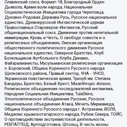
Славянский союз, Формат-18, Благородный Орден
Дьявола, Армия воли народа, Национальная
Социалистическая Инициатива города Череповца,
Духовно-Родовая Держава Русь, Русское национальное
единство, Древнерусской Инглистической церкви
Православных Староверов-Инглингов, Русский
общенациональный союз, Движение против нелегальной
иммиграции, Кровь и Честь, О свободе совести и о
религиозных объединениях, Омская организация
общественного политического движения Русское
национальное единство, Северное Братство, Клуб
Болельщиков Футбольного Клуба Динамо,
Файзрахманисты, Мусульманская религиозная организация
п. Боровский, Община Коренного Русского народа
Щелковского района, Правый сектор, УНА - УНСО,
Украинская повстанческая армия, Тризуб им. Степана
Бандеры, Братство, Белый Крест, Misanthropic division,
Религиозное объединение последователей инглиизма,
Народная Социальная Инициатива, TulaSkins,
Этнополитическое объединение Русские, Русское
национальное объединение Атака, Мечеть Мирмамеда,
Община Коренного Русского народа г. Астрахани, ВОЛЯ,
Меджлис крымскотатарского народа, Рубеж Севера, ТОЙС,
О противодействии экстремистской деятельности,
РЕВТАТПОД, Артподготовка, Штольц, В честь иконы