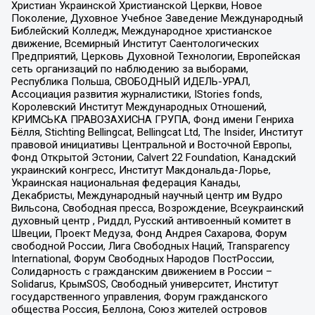
Христиан Украинской Христианской Церкви, Новое
Поколение, Духовное Учебное Заведение Международный
Библейский Колледж, Международное христианское
движение, Всемирный Институт Саентологических
Предприятий, Церковь Духовной Технологии, Европейская
сеть организаций по наблюдению за выборами,
Республика Польша, СВОБОДНЫЙ ИДЕЛЬ-УРАЛ,
Ассоциация развития журналистики, IStories fonds,
Королевский Институт Международных Отношений,
КРИМСЬКА ПРАВОЗАХИСНА ГРУПА, Фонд имени Генриха
Бёлля, Stichting Bellingcat, Bellingcat Ltd, The Insider, Институт
правовой инициативы Центральной и Восточной Европы,
Фонд Открытой Эстонии, Calvert 22 Foundation, Канадский
украинский конгресс, Институт Макдональда-Лорье,
Украинская национальная федерация Канады,
Декабристы, Международный научный центр им Вудро
Вильсона, Свободная пресса, Возрождение, Всеукраинский
духовный центр , Риддл, Русский антивоенный комитет в
Швеции, Проект Медуза, Фонд Андрея Сахарова, Форум
свободной России, Лига Свободных Наций, Transparеncy
International, Форум Свободных Народов ПостРоссии,
Солидарность с гражданским движением в России –
Solidarus, КрымSOS, Свободный университет, Институт
государственного управления, Форум гражданского
общества Россия, Беллона, Союз жителей островов