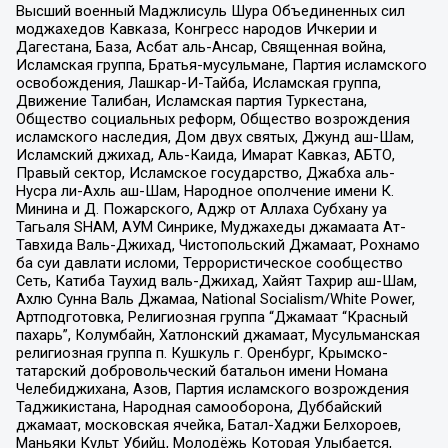
Высший военный Маджлисуль Шура Объединенных сил
моджахедов Кавказа, Конгресс народов Ичкерии и
Дагестана, База, Асбат аль-Ансар, Священная война,
Исламская группа, Братья-мусульмане, Партия исламского
освобождения, Лашкар-И-Тайба, Исламская группа,
Движение Талибан, Исламская партия Туркестана,
Общество социальных реформ, Общество возрождения
исламского наследия, Дом двух святых, Джунд аш-Шам,
Исламский джихад, Аль-Каида, Имарат Кавказ, АБТО,
Правый сектор, Исламское государство, Джабха аль-
Нусра ли-Ахль аш-Шам, Народное ополчение имени К.
Минина и Д. Пожарского, Аджр от Аллаха Субхану уа
Тагьаля SHAM, АУМ Синрике, Муджахеды джамаата Ат-
Тавхида Валь-Джихад, Чистопольский Джамаат, Рохнамо
ба суи давлати исломи, Террористическое сообщество
Сеть, Катиба Таухид валь-Джихад, Хайят Тахрир аш-Шам,
Ахлю Сунна Валь Джамаа, National Socialism/White Power,
Артподготовка, Религиозная группа “Джамаат “Красный
пахарь”, Колумбайн, Хатлонский джамаат, Мусульманская
религиозная группа п. Кушкуль г. Оренбург, Крымско-
татарский добровольческий батальон имени Номана
Челебиджихана, Азов, Партия исламского возрождения
Таджикистана, Народная самооборона, Дуббайский
джамаат, московская ячейка, Батал-Хаджи Белхороев,
Маньяки Культ Убийц, Молодёжь Которая Улыбается,