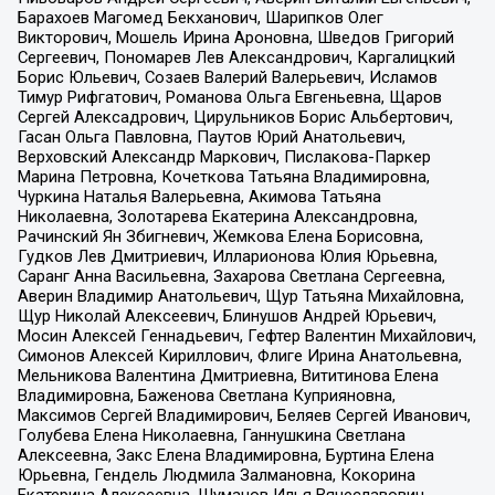
Барахоев Магомед Бекханович, Шарипков Олег
Викторович, Мошель Ирина Ароновна, Шведов Григорий
Сергеевич, Пономарев Лев Александрович, Каргалицкий
Борис Юльевич, Созаев Валерий Валерьевич, Исламов
Тимур Рифгатович, Романова Ольга Евгеньевна, Щаров
Сергей Алексадрович, Цирульников Борис Альбертович,
Гасан Ольга Павловна, Паутов Юрий Анатольевич,
Верховский Александр Маркович, Пислакова-Паркер
Марина Петровна, Кочеткова Татьяна Владимировна,
Чуркина Наталья Валерьевна, Акимова Татьяна
Николаевна, Золотарева Екатерина Александровна,
Рачинский Ян Збигневич, Жемкова Елена Борисовна,
Гудков Лев Дмитриевич, Илларионова Юлия Юрьевна,
Саранг Анна Васильевна, Захарова Светлана Сергеевна,
Аверин Владимир Анатольевич, Щур Татьяна Михайловна,
Щур Николай Алексеевич, Блинушов Андрей Юрьевич,
Мосин Алексей Геннадьевич, Гефтер Валентин Михайлович,
Симонов Алексей Кириллович, Флиге Ирина Анатольевна,
Мельникова Валентина Дмитриевна, Вититинова Елена
Владимировна, Баженова Светлана Куприяновна,
Максимов Сергей Владимирович, Беляев Сергей Иванович,
Голубева Елена Николаевна, Ганнушкина Светлана
Алексеевна, Закс Елена Владимировна, Буртина Елена
Юрьевна, Гендель Людмила Залмановна, Кокорина
Екатерина Алексеевна, Шуманов Илья Вячеславович,