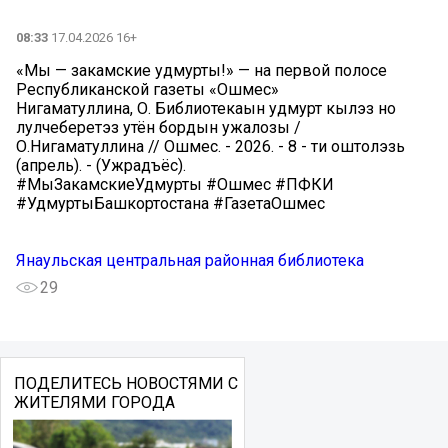
08:33
17.04.2026 16+
«Мы — закамские удмурты!» — на первой полосе
Республиканской газеты «Ошмес»
Нигаматуллина, О. Библиотекаын удмурт кылэз но
лулчеберетэз утён бордын ужалозы /
О.Нигаматуллина // Ошмес. - 2026. - 8 - ти оштолэзь
(апрель). - (Ужрадъёс).
#МыЗакамскиеУдмурты #Ошмес #ПФКИ
#УдмуртыБашкортостана #ГазетаОшмес
Янаульская центральная районная библиотека
29
ПОДЕЛИТЕСЬ НОВОСТЯМИ С
ЖИТЕЛЯМИ ГОРОДА