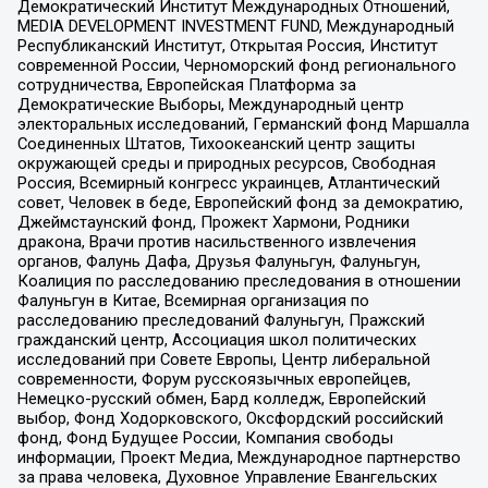
Демократический Институт Международных Отношений,
MEDIA DEVELOPMENT INVESTMENT FUND, Международный
Республиканский Институт, Открытая Россия, Институт
современной России, Черноморский фонд регионального
сотрудничества, Европейская Платформа за
Демократические Выборы, Международный центр
электоральных исследований, Германский фонд Маршалла
Соединенных Штатов, Тихоокеанский центр защиты
окружающей среды и природных ресурсов, Свободная
Россия, Всемирный конгресс украинцев, Атлантический
совет, Человек в беде, Европейский фонд за демократию,
Джеймстаунский фонд, Прожект Хармони, Родники
дракона, Врачи против насильственного извлечения
органов, Фалунь Дафа, Друзья Фалуньгун, Фалуньгун,
Коалиция по расследованию преследования в отношении
Фалуньгун в Китае, Всемирная организация по
расследованию преследований Фалуньгун, Пражский
гражданский центр, Ассоциация школ политических
исследований при Совете Европы, Центр либеральной
современности, Форум русскоязычных европейцев,
Немецко-русский обмен, Бард колледж, Европейский
выбор, Фонд Ходорковского, Оксфордский российский
фонд, Фонд Будущее России, Компания свободы
информации, Проект Медиа, Международное партнерство
за права человека, Духовное Управление Евангельских