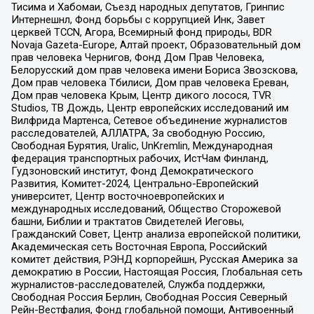
Тисима и Хабомаи, Съезд народных депутатов, Гринпис
Интернешнл, Фонд борьбы с коррупцией Инк, Завет
церквей TCCN, Агора, Всемирный фонд природы, BDR
Novaja Gazeta-Europe, Алтай проект, Образовательный дом
прав человека Чернигов, Фонд Дом Прав Человека,
Белорусский дом прав человека имени Бориса Звозскова,
Дом прав человека Тбилиси, Дом прав человека Ереван,
Дом прав человека Крым, Центр дикого лосося, TVR
Studios, ТВ Дождь, Центр европейских исследований им
Вилфрида Мартенса, Сетевое объединение журналистов
расследователей, АЛЛАТРА, За свободную Россию,
Свободная Бурятия, Uralic, UnKremlin, Международная
федерация транспортных рабочих, ИстЧам Финланд,
Гудзоновский институт, Фонд Демократического
Развития, Комитет-2024, Центрально-Европейский
университет, Центр восточноевропейских и
международных исследований, Общество Сторожевой
башни, Библии и трактатов Свидетелей Иеговы,
Гражданский Совет, Центр анализа европейской политики,
Академическая сеть Восточная Европа, Российский
комитет действия, РЭНД корпорейшн, Русская Америка за
демократию в России, Настоящая Россия, Глобальная сеть
журналистов-расследователей, Служба поддержки,
Свободная Россия Берлин, Свободная Россия Северный
Рейн-Вестфалия, Фонд глобальной помощи, Антивоенный