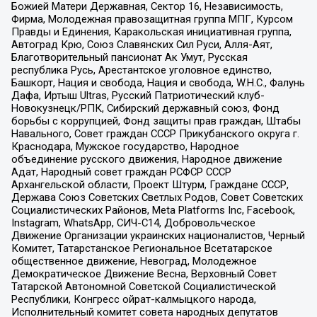
Божией Матери Державная, Сектор 16, Независимость,
Фирма, Молодежная правозащитная группа МПГ, Курсом
Правды и Единения, Каракольская инициативная группа,
Автоград Крю, Союз Славянских Сил Руси, Алля-Аят,
Благотворительный пансионат Ак Умут, Русская
республика Русь, Арестантское уголовное единство,
Башкорт, Нация и свобода, Нация и свобода, W.H.С., Фалунь
Дафа, Иртыш Ultras, Русский Патриотический клуб-
Новокузнецк/РПК, Сибирский державный союз, Фонд
борьбы с коррупцией, Фонд защиты прав граждан, Штабы
Навального, Совет граждан СССР Прикубанского округа г.
Краснодара, Мужское государство, Народное
объединение русского движения, Народное движение
Адат, Народный совет граждан РСФСР СССР
Архангельской области, Проект Штурм, Граждане СССР,
Держава Союз Советских Светлых Родов, Совет Советских
Социалистических Районов, Meta Platforms Inc, Facebook,
Instagram, WhatsApp, СИЧ-С14, Добровольческое
Движение Организации украинских националистов, Черный
Комитет, Татарстанское Региональное Всетатарское
общественное движение, Невоград, Молодежное
Демократическое Движение Весна, Верховный Совет
Татарской Автономной Советской Социалистической
Республики, Конгресс ойрат-калмыцкого народа,
Исполнительный комитет совета народных депутатов