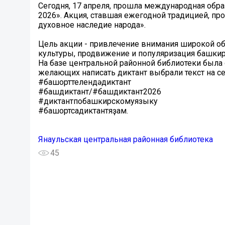
Сегодня, 17 апреля, прошла международная обр
2026». Акция, ставшая ежегодной традицией, пр
духовное наследие народа».
Цель акции - привлечение внимания широкой о
культуры, продвижение и популяризация башкир
На базе центральной районной библиотеки была
желающих написать диктант выбрали текст на с
#башҡорттелендəдиктант
#башдиктант/#башдиктант2026
#диктантпобашкирскомуязыку
#башҡортсадиктантяҙам.
Янаульская центральная районная библиотека
45