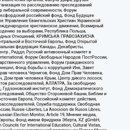
рганизация по расследованию преследований
тр либеральной современности, Форум
 Оксфордский российский фонд, Фонд Будущее
е Управление Евангельских Христиан Украинской
еждународное христианское движение, Всемирный
людению за выборами, Республика Польша,
народных Отношений, КРИМСЬКА ПРАВОЗАХИСНА
ы Центральной и Восточной Европы, Фонд Открытой
иональная федерация Канады, Декабристы,
тр , Риддл, Русский антивоенный комитет в
nternational, Форум Свободных Народов ПостРоссии,
дарственного управления, Форум гражданского
рнешнл, Фонд борьбы с коррупцией Инк, Завет
прав человека Чернигов, Фонд Дом Прав Человека,
н, Дом прав человека Крым, Центр дикого лосося,
стов расследователей, АЛЛАТРА, За свободную
д, Гудзоновский институт, Фонд Демократического
сследований, Общество Сторожевой башни, Библии и
сточная Европа, Российский комитет действия,
-расследователей, Служба поддержки, Свободная
 Russie-Libertes, La Asocicion de Rusos Libres,
an Election Monitor, Article 19, Мнение медиа,
Европы, Фонд имени Фридриха Эберта, XZ gGmbH,
ls for International Education, Cultural Vistas,