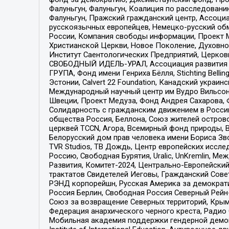
Фалуньгун, Фалуньгун, Коалиция по расследован
Фалуньгун, Пражский гражданский центр, Ассоци
русскоязычных европейцев, Немецко-русский об
России, Компания свободы информации, Проект М
Христианской Церкви, Новое Поколение, Духовн
Институт Саентологических Предприятий, Церков
СВОБОДНЫЙ ИДЕЛЬ-УРАЛ, Ассоциация развития ж
ГРУПА, Фонд имени Генриха Бёлля, Stichting Bellin
Эстонии, Calvert 22 Foundation, Канадский укра
Международный научный центр им Вудро Вильсона
Швеции, Проект Медуза, Фонд Андрея Сахарова, Ф
Солидарность с гражданским движением в России 
общества Россия, Беллона, Союз жителей острово
церквей TCCN, Агора, Всемирный фонд природы, B
Белорусский дом прав человека имени Бориса Зво
TVR Studios, ТВ Дождь, Центр европейских иссл
Россию, Свободная Бурятия, Uralic, UnKremlin, 
Развития, Комитет-2024, Центрально-Европейски
трактатов Свидетелей Иеговы, Гражданский Совет
РЭНД корпорейшн, Русская Америка за демократи
Россия Берлин, Свободная Россия Северный Рейн-В
Союз за возвращение Северных территорий, Крымско
Федерация анархического черного креста, Радио
Мобильная академия поддержки гендерной демократи