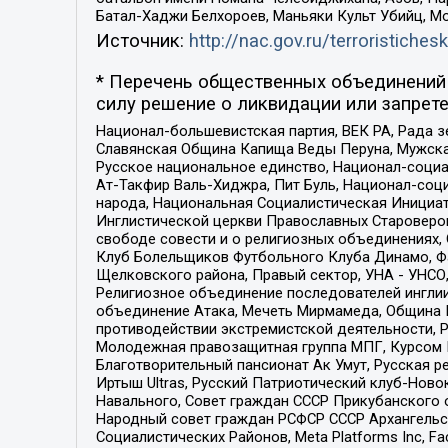
Батал-Хаджи Белхороев, Маньяки Культ Убийц, М
Источник:
http://nac.gov.ru/terroristichesk
* Перечень общественных объединений 
силу решение о ликвидации или запрете
Национал-большевистская партия, ВЕК РА, Рада 
Славянская Община Капища Веды Перуна, Мужская
Русское национальное единство, Национал-социа
Ат-Такфир Валь-Хиджра, Пит Буль, Национал-соц
народа, Национальная Социалистическая Инициат
Инглистической церкви Православных Староверов
свободе совести и о религиозных объединениях,
Клуб Болельщиков Футбольного Клуба Динамо, Фа
Щелковского района, Правый сектор, УНА - УНСО, У
Религиозное объединение последователей инглии
объединение Атака, Мечеть Мирмамеда, Община К
противодействии экстремистской деятельности, 
Молодежная правозащитная группа МПГ, Курсом П
Благотворительный пансионат Ак Умут, Русская ре
Иртыш Ultras, Русский Патриотический клуб-Нов
Навального, Совет граждан СССР Прикубанского 
Народный совет граждан РСФСР СССР Архангельск
Социалистических Районов, Meta Platforms Inc, 