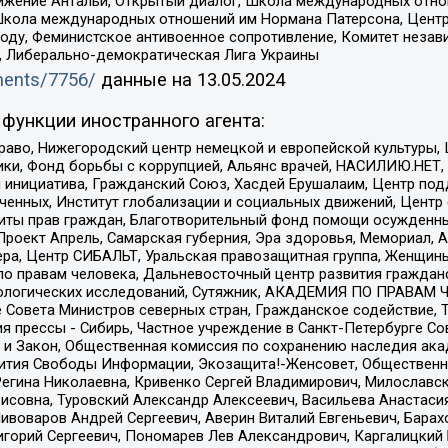
ое движение Антальи, Открытый диалог, Школа международных отн
Школа международных отношений им Нормана Патерсона, Центр
ду, Феминистское антивоенное сопротивление, Комитет независ
а, Либерально-демократическая Лига Украины
uments/7756/
данные на
13.05.2024
функции иностранного агента:
раво, Нижегородский центр немецкой и европейской культуры,
тики, Фонд борьбы с коррупцией, Альянс врачей, НАСИЛИЮ.НЕТ,
я инициатива, Гражданский Союз, Хасдей Ерушалаим, Центр по
юченных, Институт глобализации и социальных движений, Цент
ты прав граждан, Благотворительный фонд помощи осужденным
а, Проект Апрель, Самарская губерния, Эра здоровья, Мемориал
ера, Центр СИБАЛЬТ, Уральская правозащитная группа, Женщины
по правам человека, Дальневосточный центр развития гражданс
ологических исследований, Сутяжник, АКАДЕМИЯ ПО ПРАВАМ Ч
е Совета Министров северных стран, Гражданское содействие,
я прессы - Сибирь, Частное учреждение в Санкт-Петербурге С
 и Закон, Общественная комиссия по сохранению наследия ак
звития Свободы Информации, Экозащита!-Женсовет, Общественн
Регина Николаевна, Кривенко Сергей Владимирович, Милославс
совна, Туровский Александр Алексеевич, Васильева Анастасия
Пивоваров Андрей Сергеевич, Аверин Виталий Евгеньевич, Бара
горий Сергеевич, Пономарев Лев Александрович, Каргалицкий 