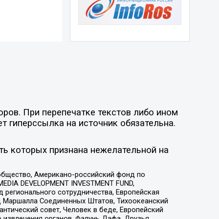
оров. При перепечатке текстов либо ином
ет гиперссылка на источник обязательна.
ть которых признана нежелательной на
общество, Американо-российский фонд по
 MEDIA DEVELOPMENT INVESTMENT FUND,
 регионального сотрудничества, Европейская
 Маршалла Соединенных Штатов, Тихоокеанский
нтический совет, Человек в беде, Европейский
 извлечения органов, Фалунь Дафа, Друзья