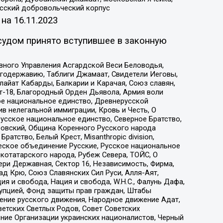
усский добровольческий корпус
 на
16.11.2023
судом принято вступившее в законную
вного Управления Асгардской Веси Беловодья,
годержавию, Таблиги Джамаат, Свидетели Иеговы,
айат Кабарды, Балкарии и Карачая, Союз славян,
т-18, Благородный Орден Дьявола, Армия воли
ое национальное единство, Древнерусской
 нелегальной иммиграции, Кровь и Честь, О
усское национальное единство, Северное Братство,
ровский, Община Коренного Русского народа
атство, Белый Крест, Misanthropic division,
еское объединение Русские, Русское национальное
котатарского народа, Рубеж Севера, ТОЙС, О
ри Державная, Сектор 16, Независимость, Фирма,
д Крю, Союз Славянских Сил Руси, Алля-Аят,
я и свобода, Нация и свобода, W.H.С., Фалунь Дафа,
рупцией, Фонд защиты прав граждан, Штабы
ение русского движения, Народное движение Адат,
етских Светлых Родов, Совет Советских
ение Организации украинских националистов, Черный