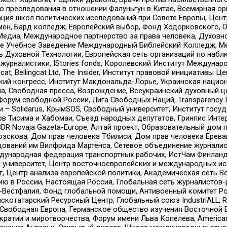
ию преследования в отношении Фалуньгун в Китае, Всемирная о
ация школ политических исследований при Совете Европы, Цен
мен, Бард колледж, Европейский выбор, Фонд Ходорковского,
едиа, Международное партнерство за права человека, Духовно
ое Учебное Заведение Международный Библейский Колледж, М
ь Духовной Технологии, Европейская сеть организаций по наб
урналистики, IStories fonds, Королевский Институт Между
gcat, Bellingcat Ltd, The Insider, Институт правовой инициатив
инский конгресс, Институт Макдональда-Лорье, Украинская нац
, Свободная пресса, Возрождение, Всеукраинский духовный цен
орум свободной России, Лига Свободных Наций, Transparеncy I
– Solidarus, КрымSOS, Свободный университет, Институт госу
в Тисима и Хабомаи, Съезд народных депутатов, Гринпис Инте
DR Novaja Gazeta-Europe, Алтай проект, Образовательный дом 
зскова, Дом прав человека Тбилиси, Дом прав человека Ерева
едований им Вилфрида Мартенса, Сетевое объединение журнали
Международная федерация транспортных рабочих, ИстЧам Финлан
й университет, Центр восточноевропейских и международных и
, Центр анализа европейской политики, Академическая сеть Во
ю в России, Настоящая Россия, Глобальная сеть журналистов
естфалия, Фонд глобальной помощи, Антивоенный комитет России,
татарский Ресурсный Центр, Глобальный союз IndustriALL, Russi
 Свободная Европа, Германское общество изучения Восточной 
и и миротворчества, Форум имени Льва Копелева, American Counci