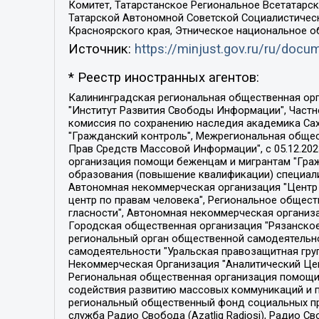
Комитет, Татарстанское Региональное Всетатар
Татарской Автономной Советской Социалистическ
Красноярского края, Этническое национальное о
Источник:
https://minjust.gov.ru/ru/doc
* Реестр иностранных агентов:
Калининградская региональная общественная организация "Экозащита!-Женсовет", Фонд содействия защите прав и свобод граждан "Общественный вердикт", Фонд "Институт Развития Свободы Информации", Частное учреждение "Информационное агентство МЕМО. РУ", Региональная общественная организация "Общественная комиссия по сохранению наследия академика Сахарова", Фонд поддержки свободы прессы, Санкт-Петербургская общественная правозащитная организация "Гражданский контроль", Межрегиональная общественная организация "Информационно-просветительский центр "Мемориал", Региональный Фонд "Центр Защиты Прав Средств Массовой Информации", с 05.12.2023 Фонд "Центр Защиты Прав Средств массовой информации", Региональная общественная благотворительная организация помощи беженцам и мигрантам "Гражданское содействие", Негосударственное образовательное учреждение дополнительного профессионального образования (повышение квалификации) специалистов "АКАДЕМИЯ ПО ПРАВАМ ЧЕЛОВЕКА", Свердловская региональная общественная организация "Сутяжник", Автономная некоммерческая организация "Центр независимых социологических исследований", Союз общественных объединений "Российский исследовательский центр по правам человека", Региональное общественное учреждение научно-информационный центр "МЕМОРИАЛ", Некоммерческая организация "Фонд защиты гласности", Автономная некоммерческая организация "Институт прав человека", Городская общественная организация "Екатеринбургское общество "МЕМОРИАЛ", Городская общественная организация "Рязанское историко-просветительское и правозащитное общество "Мемориал" (Рязанский Мемориал), Челябинский региональный орган общественной самодеятельности – женское общественное объединение "Женщины Евразии", Челябинский региональный орган общественной самодеятельности "Уральская правозащитная группа", Фонд содействия защите здоровья и социальной справедливости имени Андрея Рылькова, Автономная Некоммерческая Организация "Аналитический Центр Юрия Левады", Автономная некоммерческая организация социальной поддержки населения "Проект Апрель", Региональная общественная организация помощи женщинам и детям, находящимся в кризисной ситуации "Информационно-методический центр "Анна", Фонд содействия развитию массовых коммуникаций и правовому просвещению "Так-так-Так", Фонд содействия устойчивому развитию "Серебряная тайга", Свердловский региональный общественный фонд социальных проектов "Новое время", "Idel.Реалии", Кавказ.Реалии, Крым.Реалии, Телеканал Настоящее Время, Татаро-башкирская служба Радио Свобода (Azatliq Radiosi), Радио Свободная Европа/Радио Свобода (PCE/PC), "Сибирь.Реалии", "Фактограф", Благотворительный фонд помощи осужденным и их семьям, Автономная некоммерческая организация "Институт глобализации и социальных движений", Фонд "В защиту прав заключенных", Частное учреждение "Центр поддержки и содействия развитию средств массовой информации", Пензенский региональный общественный благотворительный фонд "Гражданский союз", "Север.Реалии", Некоммерческая организация Фонд "Правовая инициатива", 