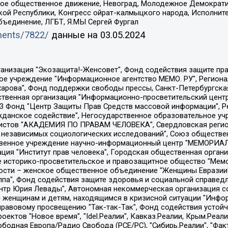
ское общественное движение, Невоград, Молодежное Демократ
ой Республики, Конгресс ойрат-калмыцкого народа, Исполнит
бъединение, ЛГБТ, Я.МЫ Сергей Фургал
uments/7822/
данные на
03.05.2024
Общество с ограниченной ответственностью "Радио Свободная Европа/Радио Свобода", Чешское информационное агентство "MEDIUM-ORIENT", Красноярская региональная общественная организация "Мы против СПИДа", Камалягин Денис Николаевич, Маркелов Сергей Евгеньевич, Пономарев Лев Александрович, Савицкая Людмила Алексеевна, Автономная некоммерческая организация "Центр по работе с проблемой насилия "НАСИЛИЮ.НЕТ", Межрегиональный профессиональный союз работников здравоохранения "Альянс врачей", Юридическое лицо, зарегистрированное в Латвийской Республике, SIA "Medusa Project" (регистрационный номер 40103797863, дата регистрации 10.06.2014), Некоммерческая организация "Фонд по борьбе с коррупцией", Автономная некоммерческая организация "Институт права и публичной политики", Баданин Роман Сергеевич, Гликин Максим Александрович, Железнова Мария Михайловна, Лукьянова Юлия Сергеевна, Маетная Елизавета Витальевна, Маняхин Петр Борисович, Чуракова Ольга Владимировна, Ярош Юлия Петровна, Юридическое лицо "The Insider SIA", зарегистрированное в Риге, Латвийская Республика (дата регистрации 26.06.2015), являющееся администратором доменного имени интернет-издания "The Insider SIA", https://theins.ru, Постернак Алексей Евгеньевич, Рубин Михаил Аркадьевич, Анин Роман Александрович, Юридическое лицо Istories fonds, зарегистрированное в Латвийской Республике (регистрационный номер 50008295751, дата регистрации 24.02.2020), Великовский Дмитрий Александрович, Долинина Ирина Николаевна, Мароховская Алеся Алексеевна, Шлейнов Роман Юрьевич, Шмагун Олеся Валентиновна, Общество с ограниченной ответственностью "Альтаир 2021", Общество с ограниченной ответственностью "Вега 2021", Общество с ограниченной ответственностью "Главный редактор 2021", Общество с ограниченной ответственностью "Ромашки монолит", Важенков Артем Валерьевич, Ивановская областная общественная организация "Центр гендерных исследований", Гурман Юрий Альбертович, Медиапроект "ОВД-Инфо", Егоров Владимир Владимирович, Жилинский Владимир Александрович, Общество с ограниченной ответственностью "ЗП", Иванова София Юрьевна, Карезина Инна Павловна, Кильтау Екатерина Викторовна, Петров Алексей Викторович, Пискунов Сергей Евгеньевич, Смирнов Сергей Сергеевич, Тихонов Михаил Сергеевич, Общество с ограниченной ответственностью "ЖУРНАЛИСТ-ИНОСТРАННЫЙ АГЕНТ", Арапова Галина Юрьевна, Вольтская Татьяна Анатольевна, Американская компания "Mason G.E.S. Anonymous Foundation" (США), являющаяся владельцем интернет-издания https://mnews.world/, Компания "Stichting Bellingcat", зарегистрированная в Нидерландах (дата регистрации 11.07.2018), Захаров Андрей Вячеславович, Клепиковская Екатерина Дмитриевна, Общество с ограниченной ответственностью "МЕМО", Перл Роман Александрович, Симонов Евгений Алексеевич, Соловьева Елена Анатольевна, Сотников Даниил Владимирович, Сурначева Елизавета Дмитриевна, Автономная некоммерческая организация по защите прав человека и информированию населения "Якутия – Наше Мнение", Общество с ограниченной ответственностью "Москоу диджитал медиа", с 26.01.2023 Общество с ограниченной ответственностью "Чайка Белые сады", Ветошкина Валерия Валерьевна, Заговора Максим Александрович, Межрегиональное общественное движение "Российская ЛГБТ - сеть", Оленичев Максим Владимирович, Павлов Иван Юрьевич, Скворцова Елена Сергеевна, Общество с ограниченной ответственностью "Как бы инагент", Кочетков Игорь Викторович, Общество с ограниченной ответственностью "Честные выборы", Еланчик Олег Александрович, Общество с ограниченной ответственностью "Нобелевский призыв", Гималова Регина Эмилевна, Григорьев Андрей Валерьевич, Григорьева Алина Александровна, Ассоциация по содействию защите прав призывников, альтернативнослужащих и военнослужащих "Правозащитная группа "Гражданин.Армия.Право", Хисамова Регина Фаритовна, Автономная некоммерческая организация по реализа