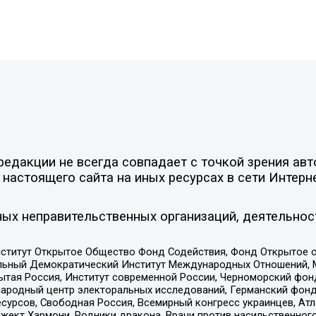
едакции не всегда совпадает с точкой зрения авт
настоящего сайта на иных ресурсах в сети Интерн
ых неправительственных организаций, деятельнос
ститут Открытое Общество Фонд Содействия, Фонд Открытое 
альный Демократический Институт Международных Отношений,
тая Россия, Институт современной России, Черноморский фонд
родный центр электоральных исследований, Германский фонд
рсов, Свободная Россия, Всемирный конгресс украинцев, Атла
ект Хармони, Родники дракона, Врачи против насильственного