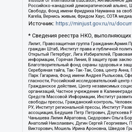
Institute of International Education, Антивоенн
Российско-канадский демократический альянс, 
Свободу, Фонд имени Фридриха Науманна за свобо
Karelia, Вернись живым, Фридом Хаус, СОТА меди
Источник:
https://minjust.gov.ru/ru/doc
* Сведения реестра НКО, выполняющих 
Лилит, Правозащитная группа Гражданин.Армия.П
граждан Штаб, Институт права и публичной поли
Открытый Петербург, Лига Избирателей, Правова
информации, Горячая Линия, В защиту прав закл
Благотворительный фонд охраны здоровья и защи
Серебряная тайга, Так-Так-Так, Сова, центр Анн
Парк Гагарина, Фонд имени Андрея Рылькова, Сф
гласности, Российский исследовательский центр 
Гражданское действие, Центр независимых соци
организаций, Частное учреждение в Калининград
Средств Массовой Информации, Институт развити
свободы прессы, Гражданский контроль, Человек
РУ, Институт региональной прессы, Институт Ра
ассоциация, Бедушев Петр Петрович, Дзугкоева 
Чанышева Лилия Айратовна, Сидорович Ольга Бори
Анатолий Николаевич, Дугин Сергей Георгиевич, 
Викторович, Мошель Ирина Ароновна, Шведов Гри