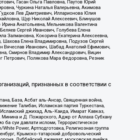
тович, Гасан Ольга Павловна, Паутов Юрий
ровна, Чуркина Наталья Валерьевна, Акимова
 Гудков Лев Дмитриевич, Илларионова Юлия
ихайловна, Щур Николай Алексеевич, Блинушов
е Ирина Анатольевна, Мельникова Валентина
Беляев Сергей Иванович, Голубева Елена
ила Залмановна, Кокорина Екатерина Алексеевна,
, Шахова Елена Владимировна, Подузов Сергей
ин Вячеслав Иванович, Шабад Анатолий Ефимович,
вна, Смирнов Владимир Александрович, Вицин
ег Петрович, Полякова Мара Федоровна, Резник
ганизаций, признанных в соответствии с
на, База, Асбат аль-Ансар, Священная война,
ижение Талибан, Исламская партия Туркестана,
Исламский джихад, Аль-Каида, Имарат Кавказ,
 Минина и Д. Пожарского, Аджр от Аллаха Субхану
о ба суи давлати исломи, Террористическое
/White Power, Артподготовка, Религиозная группа
Оренбург, Крымско-татарский добровольческий
орона, Дуббайский джамаат, московская ячейка,