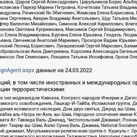
ньевна, Щаров Сергей Алексадрович, Цирульников Борис Альбер
ислакова-Паркер Марина Петровна, Кочеткова Татьяна Владими
сандровна, Рачинский Ян Збигневич, Жемкова Елена Борисовна,
лана Сергеевна, Аверин Владимир Анатольевич, Щур Татьяна М
фтер Валентин Михайлович, Симонов Алексей Кириллович, Флиг
женова Светлана Куприяновна, Максимов Сергей Владимирович, 
кс Елена Владимировна, Буртина Елена Юрьевна, Гендель Людм
евна, Свечников Анатолий Мариевич, Прохоров Вадим Юрьевич
инский Леонид Борисович, Лукашевский Сергей Маркович, Бахм
Добровольская Анна Дмитриевна, Королева Александра Евгенье
евинсон Лев Семенович, Локшина Татьяна Иосифовна, Орлов Ол
ignAgent.aspx
данные на
24.03.2022
ций, в том числе иностранных и международных ор
ции террористическими:
ил моджахедов Кавказа, Конгресс народов Ичкерии и Дагеста
ламского освобождения, Лашкар-И-Тайба, Исламская группа, Дв
ения исламского наследия, Дом двух святых, Джунд аш-Шам, 
жабха аль-Нусра ли-Ахль аш-Шам, Народное ополчение имени К.
ата Ат-Тавхида Валь-Джихад, Чистопольский Джамаат, Рохнам
ят Тахрир аш-Шам, Ахлю Сунна Валь Джамаа, National Socialism
ий джамаат, Мусульманская религиозная группа п. Кушкуль г. 
ртия исламского возрождения Таджикистана, Народная самооб