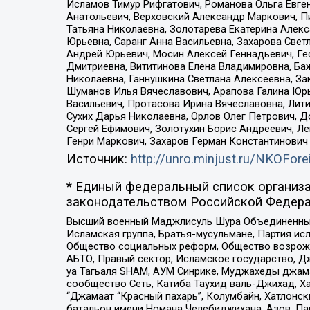
Исламов Тимур Рифгатович, Романова Ольга Евге
Анатольевич, Верховский Александр Маркович, П
Татьяна Николаевна, Золотарева Екатерина Алек
Юрьевна, Саранг Анна Васильевна, Захарова Свет
Андрей Юрьевич, Мосин Алексей Геннадьевич, Ге
Дмитриевна, Вититинова Елена Владимировна, Ба
Николаевна, Ганнушкина Светлана Алексеевна, За
Шуманов Илья Вячеславович, Арапова Галина Юрь
Васильевич, Протасова Ирина Вячеславовна, Лит
Сухих Дарья Николаевна, Орлов Олег Петрович, 
Сергей Ефимович, Золотухин Борис Андреевич, Л
Генри Маркович, Захаров Герман Константинович
Источник:
http://unro.minjust.ru/NKOFore
* Единый федеральный список организа
законодательством Российской Федера
Высший военный Маджлисуль Шура Объединенных с
Исламская группа, Братья-мусульмане, Партия ис
Общество социальных реформ, Общество возрожд
АБТО, Правый сектор, Исламское государство, Д
уа Тагьаля SHAM, АУМ Синрике, Муджахеды джама
сообщество Сеть, Катиба Таухид валь-Джихад, Хай
“Джамаат “Красный пахарь”, Колумбайн, Хатлонск
батальон имени Номана Челебиджихана, Азов, Па