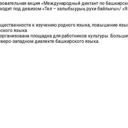
азовательная акция «Международный диктант по башкирск
оходит под девизом «Тел – халҡыбыҙҙың рухи байлығы»/ «
бщественности к изучению родного языка, повышение яз
ского языка.
 организована площадка для работников культуры. Больш
еверо-западном диалекте башкирского языка.