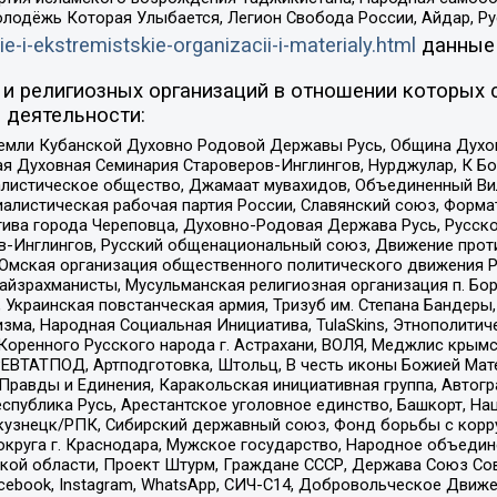
олодёжь Которая Улыбается, Легион Свобода России, Айдар, Р
ie-i-ekstremistskie-organizacii-i-materialy.html
данные
и религиозных организаций в отношении которых 
 деятельности:
земли Кубанской Духовно Родовой Державы Русь, Община Духо
 Духовная Семинария Староверов-Инглингов, Нурджулар, К Бо
листическое общество, Джамаат мувахидов, Объединенный Вил
иалистическая рабочая партия России, Славянский союз, Форма
ива города Череповца, Духовно-Родовая Держава Русь, Русск
-Инглингов, Русский общенациональный союз, Движение против
 Омская организация общественного политического движения Р
йзрахманисты, Мусульманская религиозная организация п. Бо
краинская повстанческая армия, Тризуб им. Степана Бандеры, Бр
зма, Народная Социальная Инициатива, TulaSkins, Этнополитич
оренного Русского народа г. Астрахани, ВОЛЯ, Меджлис крымс
РЕВТАТПОД, Артподготовка, Штольц, В честь иконы Божией Мате
равды и Единения, Каракольская инициативная группа, Автогра
спублика Русь, Арестантское уголовное единство, Башкорт, Наци
окузнецк/РПК, Сибирский державный союз, Фонд борьбы с кор
округа г. Краснодара, Мужское государство, Народное объедин
ой области, Проект Штурм, Граждане СССР, Держава Союз Сов
Facebook, Instagram, WhatsApp, СИЧ-С14, Добровольческое Движ