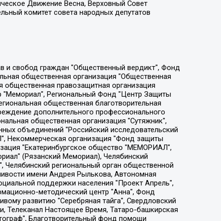
ическое Движение Весна, Верховный Совет
ельный комитет совета народных депутатов
ции социально-правовых программ "Лилит", Дальневосточное общественное движение "Маяк", Санкт-Петербургская ЛГБТ-инициативная группа "Выход", Инициативная группа ЛГБТ+ "Реверс", Алексеев Андрей Викторович, Бекбулатова Таисия Львовна, Беляев Иван Михайлович, Владыкина Елена Сергеевна, Гельман Марат Александрович, Никульшина Вероника Юрьевна, Толоконникова Надежда Андреевна, Шендерович Виктор Анатольевич, Общество с ограниченной ответственностью "Данное сообщение", Общество с ограниченной ответственностью Издательский дом "Новая глава", Айнбиндер Александра Александровна, Московский комьюнити-центр для ЛГБТ+инициатив, Благотворительный фонд развития филантропии, Deutsche Welle (Германия, Kurt-Schumacher-Strasse 3, 53113 Bonn), Борзунова Мария Михайловна, Воробьев Виктор Викторович, Голубева Анна Львовна, Константинова Алла Михайловна, Малкова Ирина Владимировна, Мурадов Мурад Абдулгалимович, Осетинская Елизавета Николаевна, Понасенков Евгений Николаевич, Ганапольский Матвей Юрьевич, Киселев Евгений Алексеевич, Борухович Ирина Григорьевна, Дремин Иван Тимофеевич, Дубровский Дмитрий Викторович, Красноярская региональная общественная организация поддержки и развития альтернативных образовательных технологий и межкультурных коммуникаций "ИНТЕРРА", Маяковская Екатерина Алексеевна, Фейгин Марк Захарович, Филимонов Андрей Викторович, Дзугкоева Регина Николаевна, Доброхотов Роман Александрович, Дудь Юрий Александрович, Елкин Сергей Владимирович, Кругликов Кирилл Игоревич, Сабунаева Мария Леонидовна, Семенов Алексей Владимирович, Шаинян Карен Багратович, Шульман Екатерина Михайловна, Асафьев Артур Валерьевич, Вахштайн Виктор Семенович, Венедиктов Алексей Алексеевич, Лушникова Екатерина Евгеньевна, Волков Леонид Михайлович, Невзоров Александр Глебович, Пархоменко Сергей Борисович, Сироткин Ярослав Николаевич, Кара-Мурза Владимир Владимирович, Баранова Наталья Владимировна, Гозман Леонид Яковлевич, Кагарлицкий Борис Юльевич, Климарев Михаил Валерьевич, Милов Владимир Станиславович, Автономная некоммерческая организация Краснодарский центр современного искусства "Типография", Моргенштерн Алишер Тагирович, Соболь Любовь Эдуардовна, Общество с ограниченной ответственностью "ЛИЗА НОРМ", Каспаров Гарри Кимович, Ходорковский Михаил Борисович, Общество с ограниченной ответственностью "Апрельские тезисы", Данилович Ирина Брониславовна, Кашин Олег Владимирович, Петров Николай Владимирович, Пивоваров Алексей Владимирович, Соколов Михаил Владимирович, Цветкова Юлия Владимировна, Чичваркин Евгений Александрович, Комитет против пыток/Команда против пыток, Общество с ограниченной ответственностью "Первый научный", Общество с ограниченной ответственностью "Вертолет и ко", Белоцерковская Вероника Борисовна, Кац Максим Евгеньевич, Лазарева Татьяна Юрьевна, Шаведдинов Руслан Табризович, Яшин Илья Валерьевич, Общество с ограниченной ответственностью "Иноагент ААВ", Алешковский Дмитрий Петрович, Альбац Евгения Марковна, Быков Дмитрий Львович, Галямина Юлия Евгеньевна, Лойко Сергей Леонидович, Мартынов Кирилл Константинович, Медведев Сергей Александрович, Крашенинников Федор Геннадиевич, Гордеева Катерина Вл