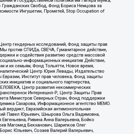
ошений и государственной политики им Питера Мунка,
 Гражданских Свобод, Фонд Бориса Немцова за
имости Ингушетии, Прометей, Stop Occupation of
 Центр гендерных исследований, Фонд защиты прав
 Мы против СПИДа, СВЕЧА, Гуманитарное действие,
ддержки и содействия развитию средств массовой
р социально-информационных инициатив Действие,
 и их семьям, Фонд Тольятти, Новое время,
, Аналитический Центр Юрия Левады, Издательство
 Евразии, Институт прав человека, Фонд защиты
ких инициатив и социального партнерства,
ЕЛОВЕКА, Центр развития некоммерческих
 Трансперенси Интернешнл-Р, Центр Защиты Прав
овета Министров Северных Стран, Фонд поддержки
адемика Сахарова, Информационное агентство МЕМО.
ый вердикт, Евразийская антимонопольная
кий Павел Юрьевич, Шнырова Ольга Вадимовна,
 Евгеньевна, Ривина Анна Валерьевна, Бойко
хоев Магомед Бекханович, Шарипков Олег
Борис Юльевич, Созаев Валерий Валерьевич,