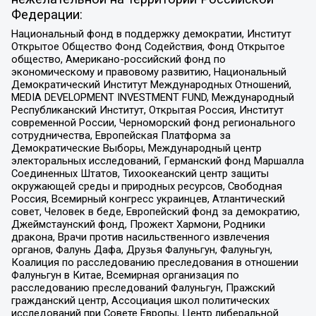
Федерации:
Национальный фонд в поддержку демократии, Институт
Открытое Общество Фонд Содействия, Фонд Открытое
общество, Американо-российский фонд по
экономическому и правовому развитию, Национальный
Демократический Институт Международных Отношений,
MEDIA DEVELOPMENT INVESTMENT FUND, Международный
Республиканский Институт, Открытая Россия, Институт
современной России, Черноморский фонд регионального
сотрудничества, Европейская Платформа за
Демократические Выборы, Международный центр
электоральных исследований, Германский фонд Маршалла
Соединенных Штатов, Тихоокеанский центр защиты
окружающей среды и природных ресурсов, Свободная
Россия, Всемирный конгресс украинцев, Атлантический
совет, Человек в беде, Европейский фонд за демократию,
Джеймстаунский фонд, Прожект Хармони, Родники
дракона, Врачи против насильственного извлечения
органов, Фалунь Дафа, Друзья Фалуньгун, Фалуньгун,
Коалиция по расследованию преследования в отношении
Фалуньгун в Китае, Всемирная организация по
расследованию преследований Фалуньгун, Пражский
гражданский центр, Ассоциация школ политических
исследований при Совете Европы, Центр либеральной