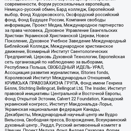
современности, Форум русскоязычных европейцев,
Немецко-русский обмен, Бард колледж, Европейский
выбор, Фонд Ходорковского, Оксфордский российский
фонд, Фонд Будущее России, Компания свободы
информации, Проект Медиа, Международное партнерство
за права человека, Духовное Управление Евангельских
Христиан Украинской Христианской Церкви, Новое
Поколение, Духовное Учебное Заведение Международный
Библейский Колледж, Международное христианское
движение, Всемирный Институт Саентологических
Предприятий, Церковь Духовной Технологии, Европейская
сеть организаций по наблюдению за выборами,
Республика Польша, СВОБОДНЫЙ ИДЕЛЬ-УРАЛ,
Ассоциация развития журналистики, IStories fonds,
Королевский Институт Международных Отношений,
КРИМСЬКА ПРАВОЗАХИСНА ГРУПА, Фонд имени Генриха
Бёлля, Stichting Bellingcat, Bellingcat Ltd, The Insider, Институт
правовой инициативы Центральной и Восточной Европы,
Фонд Открытой Эстонии, Calvert 22 Foundation, Канадский
украинский конгресс, Институт Макдональда-Лорье,
Украинская национальная федерация Канады,
Декабристы, Международный научный центр им Вудро
Вильсона, Свободная пресса, Возрождение, Всеукраинский
духовный центр , Риддл, Русский антивоенный комитет в
Швеции, Проект Медуза, Фонд Андрея Сахарова, Форум