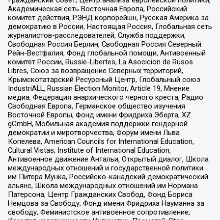
Гражданский Совет, Центр анализа европейской политики,
Академическая сеть Восточная Европа, Российский
комитет действия, РЭНД корпорейшн, Русская Америка за
демократию в России, Настоящая Россия, Глобальная сеть
журналистов-расследователей, Служба поддержки,
Свободная Россия Берлин, Свободная Россия Северный
Рейн-Вестфалия, Фонд глобальной помощи, Антивоенный
комитет России, Russie-Libertes, La Asocicion de Rusos
Libres, Союз за возвращение Северных территорий,
Крымскотатарский Ресурсный Центр, Глобальный союз
IndustriALL, Russian Election Monitor, Article 19, Мнение
медиа, Федерация анархического черного креста, Радио
Свободная Европа, Германское общество изучения
Восточной Европы, Фонд имени Фридриха Эберта, XZ
gGmbH, Мобильная академия поддержки гендерной
демократии и миротворчества, Форум имени Льва
Копелева, American Councils for International Education,
Cultural Vistas, Institute of International Education,
Антивоенное движение Антальи, Открытый диалог, Школа
международных отношений и государственной политики
им Питера Мунка, Российско-канадский демократический
альянс, Школа международных отношений им Нормана
Патерсона, Центр Гражданских Свобод, Фонд Бориса
Немцова за Свободу, Фонд имени Фридриха Науманна за
свободу, Феминистское антивоенное сопротивление,