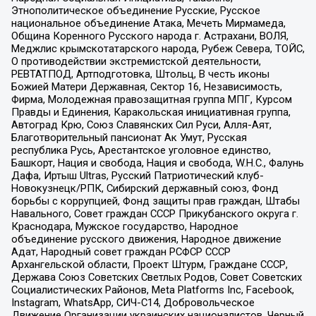
Этнополитическое объединение Русские, Русское
национальное объединение Атака, Мечеть Мирмамеда,
Община Коренного Русского народа г. Астрахани, ВОЛЯ,
Меджлис крымскотатарского народа, Рубеж Севера, ТОЙС,
О противодействии экстремистской деятельности,
РЕВТАТПОД, Артподготовка, Штольц, В честь иконы
Божией Матери Державная, Сектор 16, Независимость,
Фирма, Молодежная правозащитная группа МПГ, Курсом
Правды и Единения, Каракольская инициативная группа,
Автоград Крю, Союз Славянских Сил Руси, Алля-Аят,
Благотворительный пансионат Ак Умут, Русская
республика Русь, Арестантское уголовное единство,
Башкорт, Нация и свобода, Нация и свобода, W.H.С., Фалунь
Дафа, Иртыш Ultras, Русский Патриотический клуб-
Новокузнецк/РПК, Сибирский державный союз, Фонд
борьбы с коррупцией, Фонд защиты прав граждан, Штабы
Навального, Совет граждан СССР Прикубанского округа г.
Краснодара, Мужское государство, Народное
объединение русского движения, Народное движение
Адат, Народный совет граждан РСФСР СССР
Архангельской области, Проект Штурм, Граждане СССР,
Держава Союз Советских Светлых Родов, Совет Советских
Социалистических Районов, Meta Platforms Inc, Facebook,
Instagram, WhatsApp, СИЧ-С14, Добровольческое
Движение Организации украинских националистов, Черный