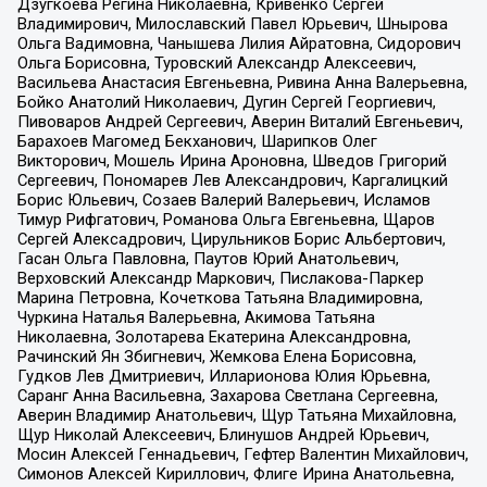
Дзугкоева Регина Николаевна, Кривенко Сергей
Владимирович, Милославский Павел Юрьевич, Шнырова
Ольга Вадимовна, Чанышева Лилия Айратовна, Сидорович
Ольга Борисовна, Туровский Александр Алексеевич,
Васильева Анастасия Евгеньевна, Ривина Анна Валерьевна,
Бойко Анатолий Николаевич, Дугин Сергей Георгиевич,
Пивоваров Андрей Сергеевич, Аверин Виталий Евгеньевич,
Барахоев Магомед Бекханович, Шарипков Олег
Викторович, Мошель Ирина Ароновна, Шведов Григорий
Сергеевич, Пономарев Лев Александрович, Каргалицкий
Борис Юльевич, Созаев Валерий Валерьевич, Исламов
Тимур Рифгатович, Романова Ольга Евгеньевна, Щаров
Сергей Алексадрович, Цирульников Борис Альбертович,
Гасан Ольга Павловна, Паутов Юрий Анатольевич,
Верховский Александр Маркович, Пислакова-Паркер
Марина Петровна, Кочеткова Татьяна Владимировна,
Чуркина Наталья Валерьевна, Акимова Татьяна
Николаевна, Золотарева Екатерина Александровна,
Рачинский Ян Збигневич, Жемкова Елена Борисовна,
Гудков Лев Дмитриевич, Илларионова Юлия Юрьевна,
Саранг Анна Васильевна, Захарова Светлана Сергеевна,
Аверин Владимир Анатольевич, Щур Татьяна Михайловна,
Щур Николай Алексеевич, Блинушов Андрей Юрьевич,
Мосин Алексей Геннадьевич, Гефтер Валентин Михайлович,
Симонов Алексей Кириллович, Флиге Ирина Анатольевна,