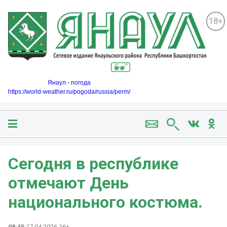
18+
Янаул - погода
https://world-weather.ru/pogoda/russia/perm/
Сегодня в республике
отмечают День
национального костюма.
08:45
17.04.2026 16+