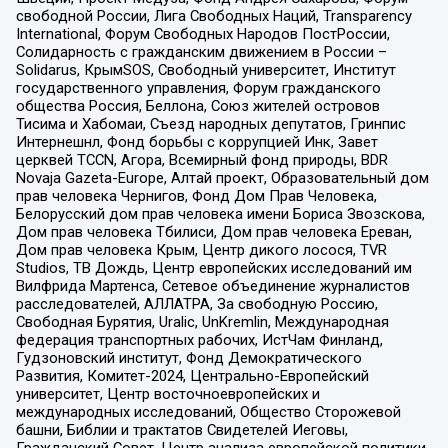
свободной России, Лига Свободных Наций, Transparеncy
International, Форум Свободных Народов ПостРоссии,
Солидарность с гражданским движением в России –
Solidarus, КрымSOS, Свободный университет, Институт
государственного управления, Форум гражданского
общества Россия, Беллона, Союз жителей островов
Тисима и Хабомаи, Съезд народных депутатов, Гринпис
Интернешнл, Фонд борьбы с коррупцией Инк, Завет
церквей TCCN, Агора, Всемирный фонд природы, BDR
Novaja Gazeta-Europe, Алтай проект, Образовательный дом
прав человека Чернигов, Фонд Дом Прав Человека,
Белорусский дом прав человека имени Бориса Звозскова,
Дом прав человека Тбилиси, Дом прав человека Ереван,
Дом прав человека Крым, Центр дикого лосося, TVR
Studios, ТВ Дождь, Центр европейских исследований им
Вилфрида Мартенса, Сетевое объединение журналистов
расследователей, АЛЛАТРА, За свободную Россию,
Свободная Бурятия, Uralic, UnKremlin, Международная
федерация транспортных рабочих, ИстЧам Финланд,
Гудзоновский институт, Фонд Демократического
Развития, Комитет-2024, Центрально-Европейский
университет, Центр восточноевропейских и
международных исследований, Общество Сторожевой
башни, Библии и трактатов Свидетелей Иеговы,