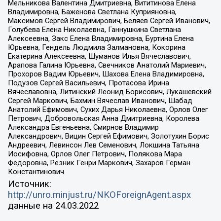
Мельникова Валентина Дмитриевна, Вититинова Елена
Владимировна, Баженова Светлана Куприяновна,
Максимов Сергей Владимирович, Беляев Сергей Иванович,
Голубева Елена Николаевна, Ганнушкина Светлана
Алексеевна, Закс Елена Владимировна, Буртина Елена
Юрьевна, Гендель Людмила Залмановна, Кокорина
Екатерина Алексеевна, Шуманов Илья Вячеславович,
Арапова Галина Юрьевна, Свечников Анатолий Мариевич,
Прохоров Вадим Юрьевич, Шахова Елена Владимировна,
Подузов Сергей Васильевич, Протасова Ирина
Вячеславовна, Литинский Леонид Борисович, Лукашевский
Сергей Маркович, Бахмин Вячеслав Иванович, Шабад
Анатолий Ефимович, Сухих Дарья Николаевна, Орлов Олег
Петрович, Добровольская Анна Дмитриевна, Королева
Александра Евгеньевна, Смирнов Владимир
Александрович, Вицин Сергей Ефимович, Золотухин Борис
Андреевич, Левинсон Лев Семенович, Локшина Татьяна
Иосифовна, Орлов Олег Петрович, Полякова Мара
Федоровна, Резник Генри Маркович, Захаров Герман
Константинович
Источник:
http://unro.minjust.ru/NKOForeignAgent.aspx
данные на
24.03.2022