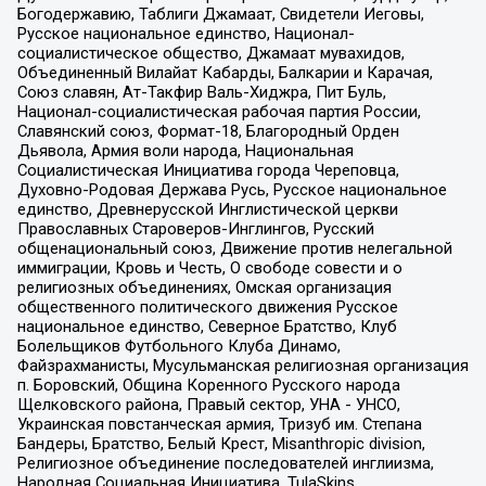
Богодержавию, Таблиги Джамаат, Свидетели Иеговы,
Русское национальное единство, Национал-
социалистическое общество, Джамаат мувахидов,
Объединенный Вилайат Кабарды, Балкарии и Карачая,
Союз славян, Ат-Такфир Валь-Хиджра, Пит Буль,
Национал-социалистическая рабочая партия России,
Славянский союз, Формат-18, Благородный Орден
Дьявола, Армия воли народа, Национальная
Социалистическая Инициатива города Череповца,
Духовно-Родовая Держава Русь, Русское национальное
единство, Древнерусской Инглистической церкви
Православных Староверов-Инглингов, Русский
общенациональный союз, Движение против нелегальной
иммиграции, Кровь и Честь, О свободе совести и о
религиозных объединениях, Омская организация
общественного политического движения Русское
национальное единство, Северное Братство, Клуб
Болельщиков Футбольного Клуба Динамо,
Файзрахманисты, Мусульманская религиозная организация
п. Боровский, Община Коренного Русского народа
Щелковского района, Правый сектор, УНА - УНСО,
Украинская повстанческая армия, Тризуб им. Степана
Бандеры, Братство, Белый Крест, Misanthropic division,
Религиозное объединение последователей инглиизма,
Народная Социальная Инициатива, TulaSkins,