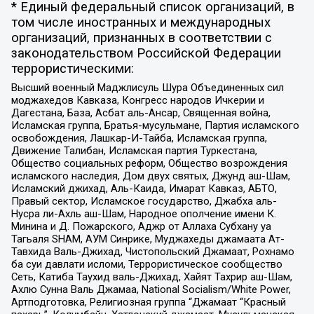
* Единый федеральный список организаций, в
том числе иностранных и международных
организаций, признанных в соответствии с
законодательством Российской Федерации
террористическими:
Высший военный Маджлисуль Шура Объединенных сил
моджахедов Кавказа, Конгресс народов Ичкерии и
Дагестана, База, Асбат аль-Ансар, Священная война,
Исламская группа, Братья-мусульмане, Партия исламского
освобождения, Лашкар-И-Тайба, Исламская группа,
Движение Талибан, Исламская партия Туркестана,
Общество социальных реформ, Общество возрождения
исламского наследия, Дом двух святых, Джунд аш-Шам,
Исламский джихад, Аль-Каида, Имарат Кавказ, АБТО,
Правый сектор, Исламское государство, Джабха аль-
Нусра ли-Ахль аш-Шам, Народное ополчение имени К.
Минина и Д. Пожарского, Аджр от Аллаха Субхану уа
Тагьаля SHAM, АУМ Синрике, Муджахеды джамаата Ат-
Тавхида Валь-Джихад, Чистопольский Джамаат, Рохнамо
ба суи давлати исломи, Террористическое сообщество
Сеть, Катиба Таухид валь-Джихад, Хайят Тахрир аш-Шам,
Ахлю Сунна Валь Джамаа, National Socialism/White Power,
Артподготовка, Религиозная группа “Джамаат “Красный