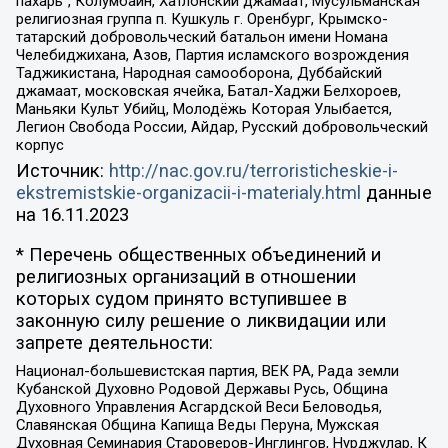
пахарь”, Колумбайн, Хатлонский джамаат, Мусульманская
религиозная группа п. Кушкуль г. Оренбург, Крымско-
татарский добровольческий батальон имени Номана
Челебиджихана, Азов, Партия исламского возрождения
Таджикистана, Народная самооборона, Дуббайский
джамаат, московская ячейка, Батал-Хаджи Белхороев,
Маньяки Культ Убийц, Молодёжь Которая Улыбается,
Легион Свобода России, Айдар, Русский добровольческий
корпус
Источник:
http://nac.gov.ru/terroristicheskie-i-
ekstremistskie-organizacii-i-materialy.html
данные
на
16.11.2023
* Перечень общественных объединений и
религиозных организаций в отношении
которых судом принято вступившее в
законную силу решение о ликвидации или
запрете деятельности:
Национал-большевистская партия, ВЕК РА, Рада земли
Кубанской Духовно Родовой Державы Русь, Община
Духовного Управления Асгардской Веси Беловодья,
Славянская Община Капища Веды Перуна, Мужская
Духовная Семинария Староверов-Инглингов, Нурджулар, К