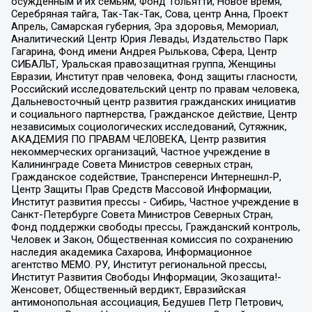
осужденным и их семьям, Фонд Тольятти, Новое время,
Серебряная тайга, Так-Так-Так, Сова, центр Анна, Проект
Апрель, Самарская губерния, Эра здоровья, Мемориал,
Аналитический Центр Юрия Левады, Издательство Парк
Гагарина, Фонд имени Андрея Рылькова, Сфера, Центр
СИБАЛЬТ, Уральская правозащитная группа, Женщины
Евразии, Институт прав человека, Фонд защиты гласности,
Российский исследовательский центр по правам человека,
Дальневосточный центр развития гражданских инициатив
и социального партнерства, Гражданское действие, Центр
независимых социологических исследований, Сутяжник,
АКАДЕМИЯ ПО ПРАВАМ ЧЕЛОВЕКА, Центр развития
некоммерческих организаций, Частное учреждение в
Калининграде Совета Министров северных стран,
Гражданское содействие, Трансперенси Интернешнл-Р,
Центр Защиты Прав Средств Массовой Информации,
Институт развития прессы - Сибирь, Частное учреждение в
Санкт-Петербурге Совета Министров Северных Стран,
Фонд поддержки свободы прессы, Гражданский контроль,
Человек и Закон, Общественная комиссия по сохранению
наследия академика Сахарова, Информационное
агентство МЕМО. РУ, Институт региональной прессы,
Институт Развития Свободы Информации, Экозащита!-
Женсовет, Общественный вердикт, Евразийская
антимонопольная ассоциация, Бедушев Петр Петрович,