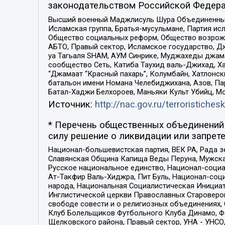
законодательством Российской Федера
Высший военный Маджлисуль Шура Объединенных с
Исламская группа, Братья-мусульмане, Партия ис
Общество социальных реформ, Общество возрожд
АБТО, Правый сектор, Исламское государство, Д
уа Тагьаля SHAM, АУМ Синрике, Муджахеды джама
сообщество Сеть, Катиба Таухид валь-Джихад, Хай
“Джамаат “Красный пахарь”, Колумбайн, Хатлонск
батальон имени Номана Челебиджихана, Азов, Па
Батал-Хаджи Белхороев, Маньяки Культ Убийц, М
Источник:
http://nac.gov.ru/terroristichesk
* Перечень общественных объединений 
силу решение о ликвидации или запрете
Национал-большевистская партия, ВЕК РА, Рада 
Славянская Община Капища Веды Перуна, Мужская
Русское национальное единство, Национал-социа
Ат-Такфир Валь-Хиджра, Пит Буль, Национал-соц
народа, Национальная Социалистическая Инициат
Инглистической церкви Православных Староверов
свободе совести и о религиозных объединениях,
Клуб Болельщиков Футбольного Клуба Динамо, Фа
Щелковского района, Правый сектор, УНА - УНСО, У