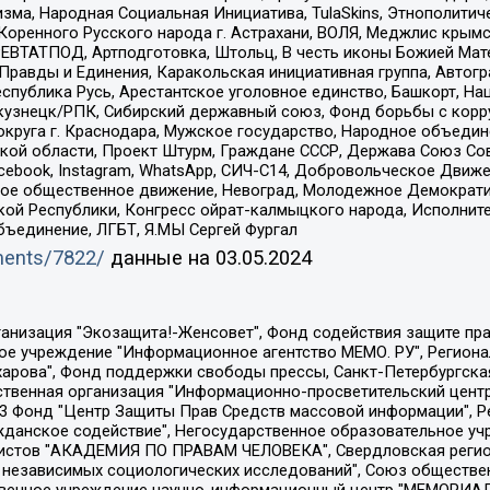
зма, Народная Социальная Инициатива, TulaSkins, Этнополитич
оренного Русского народа г. Астрахани, ВОЛЯ, Меджлис крымс
РЕВТАТПОД, Артподготовка, Штольц, В честь иконы Божией Мате
равды и Единения, Каракольская инициативная группа, Автогра
спублика Русь, Арестантское уголовное единство, Башкорт, Наци
окузнецк/РПК, Сибирский державный союз, Фонд борьбы с кор
округа г. Краснодара, Мужское государство, Народное объедин
ой области, Проект Штурм, Граждане СССР, Держава Союз Сов
Facebook, Instagram, WhatsApp, СИЧ-С14, Добровольческое Движ
ское общественное движение, Невоград, Молодежное Демократ
ой Республики, Конгресс ойрат-калмыцкого народа, Исполнит
бъединение, ЛГБТ, Я.МЫ Сергей Фургал
uments/7822/
данные на
03.05.2024
Общество с ограниченной ответственностью "Радио Свободная Европа/Радио Свобода", Чешское информационное агентство "MEDIUM-ORIENT", Красноярская региональная общественная организация "Мы против СПИДа", Камалягин Денис Николаевич, Маркелов Сергей Евгеньевич, Пономарев Лев Александрович, Савицкая Людмила Алексеевна, Автономная некоммерческая организация "Центр по работе с проблемой насилия "НАСИЛИЮ.НЕТ", Межрегиональный профессиональный союз работников здравоохранения "Альянс врачей", Юридическое лицо, зарегистрированное в Латвийской Республике, SIA "Medusa Project" (регистрационный номер 40103797863, дата регистрации 10.06.2014), Некоммерческая организация "Фонд по борьбе с коррупцией", Автономная некоммерческая организация "Институт права и публичной политики", Баданин Роман Сергеевич, Гликин Максим Александрович, Железнова Мария Михайловна, Лукьянова Юлия Сергеевна, Маетная Елизавета Витальевна, Маняхин Петр Борисович, Чуракова Ольга Владимировна, Ярош Юлия Петровна, Юридическое лицо "The Insider SIA", зарегистрированное в Риге, Латвийская Республика (дата регистрации 26.06.2015), являющееся администратором доменного имени интернет-издания "The Insider SIA", https://theins.ru, Постернак Алексей Евгеньевич, Рубин Михаил Аркадьевич, Анин Роман Александрович, Юридическое лицо Istories fonds, зарегистрированное в Латвийской Республике (регистрационный номер 50008295751, дата регистрации 24.02.2020), Великовский Дмитрий Александрович, Долинина Ирина Николаевна, Мароховская Алеся Алексеевна, Шлейнов Роман Юрьевич, Шмагун Олеся Валентиновна, Общество с ограниченной ответственностью "Альтаир 2021", Общество с ограниченной ответственностью "Вега 2021", Общество с ограниченной ответственностью "Главный редактор 2021", Общество с ограниченной ответственностью "Ромашки монолит", Важенков Артем Валерьевич, Ивановская областная общественная организация "Центр гендерных исследований", Гурман Юрий Альбертович, Медиапроект "ОВД-Инфо", Егоров Владимир Владимирович, Жилинский Владимир Александрович, Общество с ограниченной ответственностью "ЗП", Иванова София Юрьевна, Карезина Инна Павловна, Кильтау Екатерина Викторовна, Петров Алексей Викторович, Пискунов Сергей Евгеньевич, Смирнов Сергей Сергеевич, Тихонов Михаил Сергеевич, Общество с ограниченной ответственностью "ЖУРНАЛИСТ-ИНОСТРАННЫЙ АГЕНТ", Арапова Галина Юрьевна, Вольтская Татьяна Анатольевна, Американская компания "Mason G.E.S. Anonymous Foundation" (США), являющаяся владельцем интернет-издания https://mnews.world/, Компания "Stichting Bellingcat", зарегистрированная в Нидерландах (дата регистрации 11.07.2018), Захаров Андрей Вячеславович, Клепиковская Екатерина Дмитриевна, Общество с ограниченной ответственностью "МЕМО", Перл Роман Александрович, Симонов Евгений Алексеевич, Соловьева Елена Анатольевна, Сотников Даниил Владимирович, Сурначева Елизавета Дмитриевна, Автономная некоммерческая организация по защите прав человека и информированию населения "Якутия – Наше Мнение", Общество с ограниченной ответственностью "Москоу диджитал медиа", с 26.01.2023 Общество с ограниченной ответственностью "Чайка Белые сады", Ветошкина Валерия Валерьевна, Заговора Максим Александрович, Межрегиональное общественное движение "Российская ЛГБТ - сеть", Оленичев Максим Владимирович, Павлов Иван Юрьевич, Скворцова Елена Сергеевна, Общество с ограниченной ответственностью "Как бы инагент", Кочетков Игорь Викторович, Общество с ограниченной ответственностью "Честные выборы", Еланчик Олег Александрович, Общество с ограниченной ответственностью "Нобелевский призыв", Гималова Регина Эмилевна, Григорьев Андрей Валерьевич, Григорьева Алина Александровна, Ассоциация по содействию защите прав призывников, альтернативнослужащих и военнослужащих "Правозащитная группа "Гражданин.Армия.Право", Хисамова Регина Фаритовна, Автономная некоммерческая организация по реализа