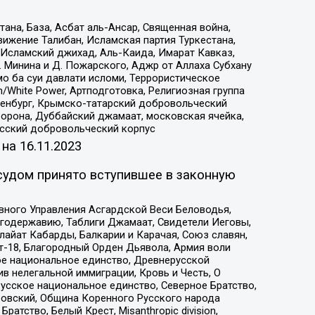
на, База, Асбат аль-Ансар, Священная война,
ижение Талибан, Исламская партия Туркестана,
Исламский джихад, Аль-Каида, Имарат Кавказ,
 Минина и Д. Пожарского, Аджр от Аллаха Субхану
о ба суи давлати исломи, Террористическое
/White Power, Артподготовка, Религиозная группа
Оренбург, Крымско-татарский добровольческий
орона, Дуббайский джамаат, московская ячейка,
усский добровольческий корпус
 на
16.11.2023
судом принято вступившее в законную
вного Управления Асгардской Веси Беловодья,
годержавию, Таблиги Джамаат, Свидетели Иеговы,
айат Кабарды, Балкарии и Карачая, Союз славян,
т-18, Благородный Орден Дьявола, Армия воли
ое национальное единство, Древнерусской
 нелегальной иммиграции, Кровь и Честь, О
усское национальное единство, Северное Братство,
ровский, Община Коренного Русского народа
атство, Белый Крест, Misanthropic division,