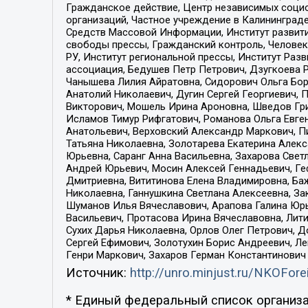
Гражданское действие, Центр независимых соци
организаций, Частное учреждение в Калининград
Средств Массовой Информации, Институт развити
свободы прессы, Гражданский контроль, Человек
РУ, Институт региональной прессы, Институт Ра
ассоциация, Бедушев Петр Петрович, Дзугкоева 
Чанышева Лилия Айратовна, Сидорович Ольга Бори
Анатолий Николаевич, Дугин Сергей Георгиевич, 
Викторович, Мошель Ирина Ароновна, Шведов Гри
Исламов Тимур Рифгатович, Романова Ольга Евге
Анатольевич, Верховский Александр Маркович, П
Татьяна Николаевна, Золотарева Екатерина Алек
Юрьевна, Саранг Анна Васильевна, Захарова Свет
Андрей Юрьевич, Мосин Алексей Геннадьевич, Ге
Дмитриевна, Вититинова Елена Владимировна, Ба
Николаевна, Ганнушкина Светлана Алексеевна, За
Шуманов Илья Вячеславович, Арапова Галина Юрь
Васильевич, Протасова Ирина Вячеславовна, Лит
Сухих Дарья Николаевна, Орлов Олег Петрович, 
Сергей Ефимович, Золотухин Борис Андреевич, Л
Генри Маркович, Захаров Герман Константинович
Источник:
http://unro.minjust.ru/NKOFore
* Единый федеральный список организа