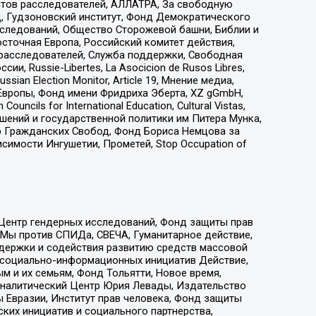
стов расследователей, АЛЛАТРА, За свободную
д, Гудзоновский институт, Фонд Демократического
сследований, Общество Сторожевой башни, Библии и
сточная Европа, Российский комитет действия,
-расследователей, Служба поддержки, Свободная
 Russie-Libertes, La Asocicion de Rusos Libres,
an Election Monitor, Article 19, Мнение медиа,
Европы, Фонд имени Фридриха Эберта, XZ gGmbH,
ls for International Education, Cultural Vistas,
ошений и государственной политики им Питера Мунка,
 Гражданских Свобод, Фонд Бориса Немцова за
имости Ингушетии, Прометей, Stop Occupation of
 Центр гендерных исследований, Фонд защиты прав
 Мы против СПИДа, СВЕЧА, Гуманитарное действие,
ддержки и содействия развитию средств массовой
р социально-информационных инициатив Действие,
 и их семьям, Фонд Тольятти, Новое время,
, Аналитический Центр Юрия Левады, Издательство
 Евразии, Институт прав человека, Фонд защиты
ких инициатив и социального партнерства,