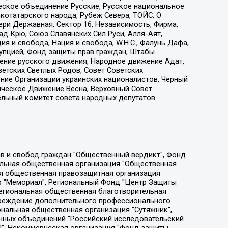
еское объединение Русские, Русское национальное
котатарского народа, Рубеж Севера, ТОЙС, О
ри Державная, Сектор 16, Независимость, Фирма,
д Крю, Союз Славянских Сил Руси, Алля-Аят,
я и свобода, Нация и свобода, W.H.С., Фалунь Дафа,
рупцией, Фонд защиты прав граждан, Штабы
ение русского движения, Народное движение Адат,
етских Светлых Родов, Совет Советских
ение Организации украинских националистов, Черный
ическое Движение Весна, Верховный Совет
ельный комитет совета народных депутатов
ции социально-правовых программ "Лилит", Дальневосточное общественное движение "Маяк", Санкт-Петербургская ЛГБТ-инициативная группа "Выход", Инициативная группа ЛГБТ+ "Реверс", Алексеев Андрей Викторович, Бекбулатова Таисия Львовна, Беляев Иван Михайлович, Владыкина Елена Сергеевна, Гельман Марат Александрович, Никульшина Вероника Юрьевна, Толоконникова Надежда Андреевна, Шендерович Виктор Анатольевич, Общество с ограниченной ответственностью "Данное сообщение", Общество с ограниченной ответственностью Издательский дом "Новая глава", Айнбиндер Александра Александровна, Московский комьюнити-центр для ЛГБТ+инициатив, Благотворительный фонд развития филантропии, Deutsche Welle (Германия, Kurt-Schumacher-Strasse 3, 53113 Bonn), Борзунова Мария Михайловна, Воробьев Виктор Викторович, Голубева Анна Львовна, Константинова Алла Михайловна, Малкова Ирина Владимировна, Мурадов Мурад Абдулгалимович, Осетинская Елизавета Николаевна, Понасенков Евгений Николаевич, Ганапольский Матвей Юрьевич, Киселев Евгений Алексеевич, Борухович Ирина Григорьевна, Дремин Иван Тимофеевич, Дубровский Дмитрий Викторович, Красноярская региональная общественная организация поддержки и развития альтернативных образовательных технологий и межкультурных коммуникаций "ИНТЕРРА", Маяковская Екатерина Алексеевна, Фейгин Марк Захарович, Филимонов Андрей Викторович, Дзугкоева Регина Николаевна, Доброхотов Роман Александрович, Дудь Юрий Александрович, Елкин Сергей Владимирович, Кругликов Кирилл Игоревич, Сабунаева Мария Леонидовна, Семенов Алексей Владимирович, Шаинян Карен Багратович, Шульман Екатерина Михайловна, Асафьев Артур Валерьевич, Вахштайн Виктор Семенович, Венедиктов Алексей Алексеевич, Лушникова Екатерина Евгеньевна, Волков Леонид Михайлович, Невзоров Александр Глебович, Пархоменко Сергей Борисович, Сироткин Ярослав Николаевич, Кара-Мурза Владимир Владимирович, Баранова Наталья Владимировна, Гозман Леонид Яковлевич, Кагарлицкий Борис Юльевич, Климарев Михаил Валерьевич, Милов Владимир Станиславович, Автономная некоммерческая организация Краснодарский центр современного искусства "Типография", Моргенштерн Алишер Тагирович, Соболь Любовь Эдуардовна, Общество с ограниченной ответственностью "ЛИЗА НОРМ", Каспаров Гарри Кимович, Ходорковский Михаил Борисович, Общество с ограниченной ответственностью "Апрельские тезисы", Данилович Ирина Брониславовна, Кашин Олег Владимирович, Петров Николай Владимирович, Пивоваров Алексей Владимирович, Соколов Михаил Владимирович, Цветкова Юлия Владимировна, Чичваркин Евгений Александрович, Комитет против пыток/Команда против пыток, Общество с ограниченной ответственностью "Первый научный", Общество с ограниченной ответственностью "Вертолет и ко", Белоцерковская Вероника Борисовна, Кац Максим Евгеньевич, Лазарева Татьяна Юрьевна, Шаведдинов Руслан Табризович, Яшин Илья Валерьевич, Общество с ограниченной ответственностью "Иноагент ААВ", Алешковский Дмитрий Петрович, Альбац Евгения Марковна, Быков Дмитрий Львович, Галямина Юлия Евгеньевна, Лойко Сергей Леонидович, Мартынов Кирилл Константинович, Медведев Сергей Александрович, Крашенинников Федор Геннадиевич, Гордеева Катерина Вл