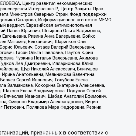
ЕЛОВЕКА, Центр развития некоммерческих
 Трансперенси Интернешнл-Р, Центр Защиты Прав
овета Министров Северных Стран, Фонд поддержки
адемика Сахарова, Информационное агентство МЕМО.
ый вердикт, Евразийская антимонопольная
кий Павел Юрьевич, Шнырова Ольга Вадимовна,
 Евгеньевна, Ривина Анна Валерьевна, Бойко
хоев Магомед Бекханович, Шарипков Олег
Борис Юльевич, Созаев Валерий Валерьевич,
тович, Гасан Ольга Павловна, Паутов Юрий
ровна, Чуркина Наталья Валерьевна, Акимова
 Гудков Лев Дмитриевич, Илларионова Юлия
ихайловна, Щур Николай Алексеевич, Блинушов
е Ирина Анатольевна, Мельникова Валентина
Беляев Сергей Иванович, Голубева Елена
ила Залмановна, Кокорина Екатерина Алексеевна,
, Шахова Елена Владимировна, Подузов Сергей
ин Вячеслав Иванович, Шабад Анатолий Ефимович,
вна, Смирнов Владимир Александрович, Вицин
ег Петрович, Полякова Мара Федоровна, Резник
ганизаций, признанных в соответствии с