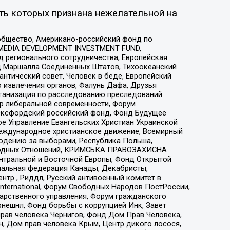
ть которых признана нежелательной на
общество, Американо-российский фонд по
 MEDIA DEVELOPMENT INVESTMENT FUND,
 регионального сотрудничества, Европейская
 Маршалла Соединенных Штатов, Тихоокеанский
нтический совет, Человек в беде, Европейский
 извлечения органов, Фалунь Дафа, Друзья
рганизация по расследованию преследований
тр либеральной современности, Форум
 Оксфордский российский фонд, Фонд Будущее
е Управление Евангельских Христиан Украинской
еждународное христианское движение, Всемирный
людению за выборами, Республика Польша,
народных Отношений, КРИМСЬКА ПРАВОЗАХИСНА
ы Центральной и Восточной Европы, Фонд Открытой
иональная федерация Канады, Декабристы,
тр , Риддл, Русский антивоенный комитет в
nternational, Форум Свободных Народов ПостРоссии,
дарственного управления, Форум гражданского
рнешнл, Фонд борьбы с коррупцией Инк, Завет
прав человека Чернигов, Фонд Дом Прав Человека,
н, Дом прав человека Крым, Центр дикого лосося,