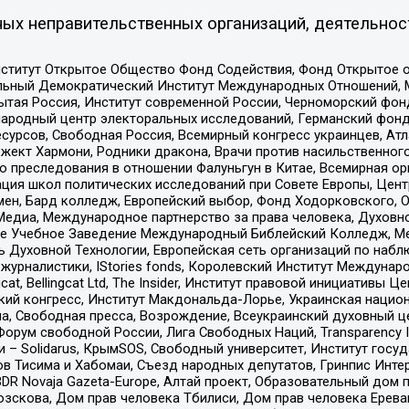
ых неправительственных организаций, деятельнос
ститут Открытое Общество Фонд Содействия, Фонд Открытое 
альный Демократический Институт Международных Отношений,
тая Россия, Институт современной России, Черноморский фонд
родный центр электоральных исследований, Германский фонд
рсов, Свободная Россия, Всемирный конгресс украинцев, Атла
ект Хармони, Родники дракона, Врачи против насильственного
ию преследования в отношении Фалуньгун в Китае, Всемирная о
ация школ политических исследований при Совете Европы, Цен
мен, Бард колледж, Европейский выбор, Фонд Ходорковского,
едиа, Международное партнерство за права человека, Духовно
ое Учебное Заведение Международный Библейский Колледж, М
ь Духовной Технологии, Европейская сеть организаций по наб
урналистики, IStories fonds, Королевский Институт Между
gcat, Bellingcat Ltd, The Insider, Институт правовой инициатив
инский конгресс, Институт Макдональда-Лорье, Украинская нац
, Свободная пресса, Возрождение, Всеукраинский духовный цен
орум свободной России, Лига Свободных Наций, Transparеncy I
– Solidarus, КрымSOS, Свободный университет, Институт госу
в Тисима и Хабомаи, Съезд народных депутатов, Гринпис Инте
DR Novaja Gazeta-Europe, Алтай проект, Образовательный дом 
зскова, Дом прав человека Тбилиси, Дом прав человека Ерева