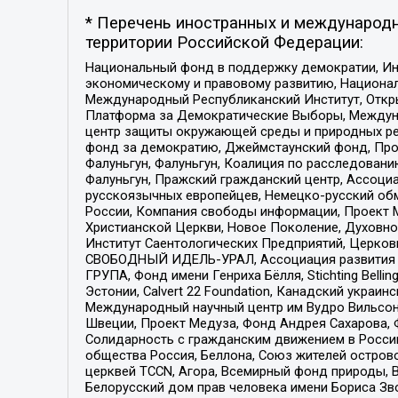
* Перечень иностранных и международн
территории Российской Федерации:
Национальный фонд в поддержку демократии, Ин
экономическому и правовому развитию, Национ
Международный Республиканский Институт, Откры
Платформа за Демократические Выборы, Междуна
центр защиты окружающей среды и природных ресу
фонд за демократию, Джеймстаунский фонд, Прож
Фалуньгун, Фалуньгун, Коалиция по расследован
Фалуньгун, Пражский гражданский центр, Ассоци
русскоязычных европейцев, Немецко-русский об
России, Компания свободы информации, Проект М
Христианской Церкви, Новое Поколение, Духовн
Институт Саентологических Предприятий, Церков
СВОБОДНЫЙ ИДЕЛЬ-УРАЛ, Ассоциация развития ж
ГРУПА, Фонд имени Генриха Бёлля, Stichting Bellin
Эстонии, Calvert 22 Foundation, Канадский укра
Международный научный центр им Вудро Вильсона
Швеции, Проект Медуза, Фонд Андрея Сахарова, Ф
Солидарность с гражданским движением в России 
общества Россия, Беллона, Союз жителей острово
церквей TCCN, Агора, Всемирный фонд природы, B
Белорусский дом прав человека имени Бориса Зво