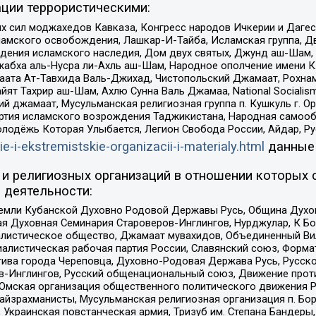
ции террористическими:
ил моджахедов Кавказа, Конгресс народов Ичкерии и Дагеста
ламского освобождения, Лашкар-И-Тайба, Исламская группа, Дв
ения исламского наследия, Дом двух святых, Джунд аш-Шам, 
жабха аль-Нусра ли-Ахль аш-Шам, Народное ополчение имени К.
ата Ат-Тавхида Валь-Джихад, Чистопольский Джамаат, Рохнам
ят Тахрир аш-Шам, Ахлю Сунна Валь Джамаа, National Socialism
ий джамаат, Мусульманская религиозная группа п. Кушкуль г. 
ртия исламского возрождения Таджикистана, Народная самооб
олодёжь Которая Улыбается, Легион Свобода России, Айдар, Р
ie-i-ekstremistskie-organizacii-i-materialy.html
данные
и религиозных организаций в отношении которых 
 деятельности:
земли Кубанской Духовно Родовой Державы Русь, Община Духо
 Духовная Семинария Староверов-Инглингов, Нурджулар, К Бо
листическое общество, Джамаат мувахидов, Объединенный Вил
иалистическая рабочая партия России, Славянский союз, Форма
ива города Череповца, Духовно-Родовая Держава Русь, Русск
-Инглингов, Русский общенациональный союз, Движение против
 Омская организация общественного политического движения Р
йзрахманисты, Мусульманская религиозная организация п. Бо
краинская повстанческая армия, Тризуб им. Степана Бандеры, Бр