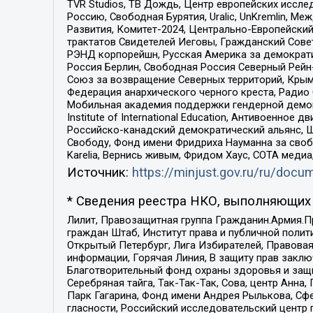
TVR Studios, ТВ Дождь, Центр европейских иссл
Россию, Свободная Бурятия, Uralic, UnKremlin, 
Развития, Комитет-2024, Центрально-Европейски
трактатов Свидетелей Иеговы, Гражданский Совет
РЭНД корпорейшн, Русская Америка за демократи
Россия Берлин, Свободная Россия Северный Рейн-В
Союз за возвращение Северных территорий, Крымско
Федерация анархического черного креста, Радио
Мобильная академия поддержки гендерной демократи
Institute of International Education, Антивоенн
Российско-канадский демократический альянс, 
Свободу, Фонд имени Фридриха Науманна за свобо
Karelia, Вернись живым, Фридом Хаус, СОТА меди
Источник:
https://minjust.gov.ru/ru/doc
* Сведения реестра НКО, выполняющих 
Лилит, Правозащитная группа Гражданин.Армия.П
граждан Штаб, Институт права и публичной поли
Открытый Петербург, Лига Избирателей, Правова
информации, Горячая Линия, В защиту прав закл
Благотворительный фонд охраны здоровья и защи
Серебряная тайга, Так-Так-Так, Сова, центр Анн
Парк Гагарина, Фонд имени Андрея Рылькова, Сф
гласности, Российский исследовательский центр 