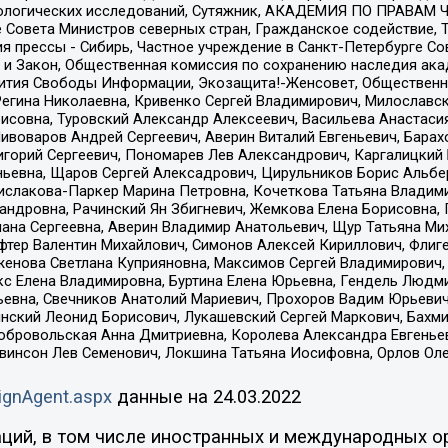
ологических исследований, Сутяжник, АКАДЕМИЯ ПО ПРАВАМ Ч
е Совета Министров северных стран, Гражданское содействие,
я прессы - Сибирь, Частное учреждение в Санкт-Петербурге С
 и Закон, Общественная комиссия по сохранению наследия ак
звития Свободы Информации, Экозащита!-Женсовет, Общественн
Регина Николаевна, Кривенко Сергей Владимирович, Милославс
совна, Туровский Александр Алексеевич, Васильева Анастасия
Пивоваров Андрей Сергеевич, Аверин Виталий Евгеньевич, Бара
горий Сергеевич, Пономарев Лев Александрович, Каргалицкий 
ньевна, Щаров Сергей Алексадрович, Цирульников Борис Альбер
ислакова-Паркер Марина Петровна, Кочеткова Татьяна Владими
сандровна, Рачинский Ян Збигневич, Жемкова Елена Борисовна,
лана Сергеевна, Аверин Владимир Анатольевич, Щур Татьяна М
фтер Валентин Михайлович, Симонов Алексей Кириллович, Флиг
женова Светлана Куприяновна, Максимов Сергей Владимирович, 
кс Елена Владимировна, Буртина Елена Юрьевна, Гендель Людм
евна, Свечников Анатолий Мариевич, Прохоров Вадим Юрьевич
инский Леонид Борисович, Лукашевский Сергей Маркович, Бахм
Добровольская Анна Дмитриевна, Королева Александра Евгенье
евинсон Лев Семенович, Локшина Татьяна Иосифовна, Орлов Ол
ignAgent.aspx
данные на
24.03.2022
ций, в том числе иностранных и международных ор