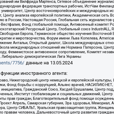
едований им Вилфрида Мартенса, Сетевое объединение журнали
Международная федерация транспортных рабочих, ИстЧам Финлан
й университет, Центр восточноевропейских и международных и
, Центр анализа европейской политики, Академическая сеть Во
ю в России, Настоящая Россия, Глобальная сеть журналистов
естфалия, Фонд глобальной помощи, Антивоенный комитет России,
татарский Ресурсный Центр, Глобальный союз IndustriALL, Russi
 Свободная Европа, Германское общество изучения Восточной 
и и миротворчества, Форум имени Льва Копелева, American Counci
ое движение Антальи, Открытый диалог, Школа международных отн
Школа международных отношений им Нормана Патерсона, Центр
ду, Феминистское антивоенное сопротивление, Комитет независ
а, Либерально-демократическая Лига Украины
uments/7756/
данные на
13.05.2024
функции иностранного агента:
раво, Нижегородский центр немецкой и европейской культуры,
тики, Фонд борьбы с коррупцией, Альянс врачей, НАСИЛИЮ.НЕТ,
я инициатива, Гражданский Союз, Хасдей Ерушалаим, Центр по
юченных, Институт глобализации и социальных движений, Цент
ты прав граждан, Благотворительный фонд помощи осужденным
а, Проект Апрель, Самарская губерния, Эра здоровья, Мемориал
ера, Центр СИБАЛЬТ, Уральская правозащитная группа, Женщины
по правам человека, Дальневосточный центр развития гражданс