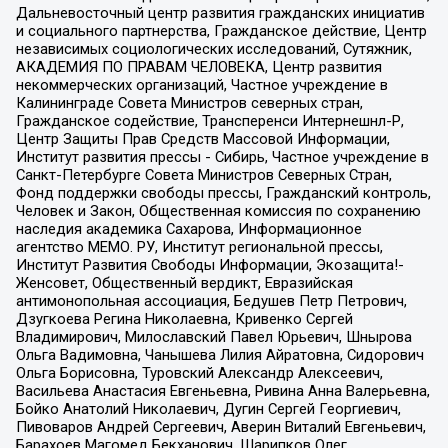
Дальневосточный центр развития гражданских инициатив
и социального партнерства, Гражданское действие, Центр
независимых социологических исследований, Сутяжник,
АКАДЕМИЯ ПО ПРАВАМ ЧЕЛОВЕКА, Центр развития
некоммерческих организаций, Частное учреждение в
Калининграде Совета Министров северных стран,
Гражданское содействие, Трансперенси Интернешнл-Р,
Центр Защиты Прав Средств Массовой Информации,
Институт развития прессы - Сибирь, Частное учреждение в
Санкт-Петербурге Совета Министров Северных Стран,
Фонд поддержки свободы прессы, Гражданский контроль,
Человек и Закон, Общественная комиссия по сохранению
наследия академика Сахарова, Информационное
агентство МЕМО. РУ, Институт региональной прессы,
Институт Развития Свободы Информации, Экозащита!-
Женсовет, Общественный вердикт, Евразийская
антимонопольная ассоциация, Бедушев Петр Петрович,
Дзугкоева Регина Николаевна, Кривенко Сергей
Владимирович, Милославский Павел Юрьевич, Шнырова
Ольга Вадимовна, Чанышева Лилия Айратовна, Сидорович
Ольга Борисовна, Туровский Александр Алексеевич,
Васильева Анастасия Евгеньевна, Ривина Анна Валерьевна,
Бойко Анатолий Николаевич, Дугин Сергей Георгиевич,
Пивоваров Андрей Сергеевич, Аверин Виталий Евгеньевич,
Барахоев Магомед Бекханович, Шарипков Олег