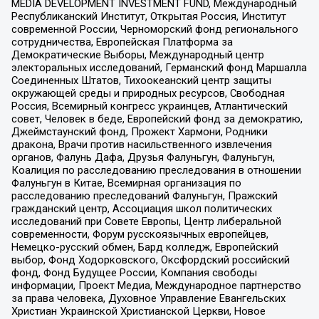
MEDIA DEVELOPMENT INVESTMENT FUND, Международный
Республиканский Институт, Открытая Россия, Институт
современной России, Черноморский фонд регионального
сотрудничества, Европейская Платформа за
Демократические Выборы, Международный центр
электоральных исследований, Германский фонд Маршалла
Соединенных Штатов, Тихоокеанский центр защиты
окружающей среды и природных ресурсов, Свободная
Россия, Всемирный конгресс украинцев, Атлантический
совет, Человек в беде, Европейский фонд за демократию,
Джеймстаунский фонд, Прожект Хармони, Родники
дракона, Врачи против насильственного извлечения
органов, Фалунь Дафа, Друзья Фалуньгун, Фалуньгун,
Коалиция по расследованию преследования в отношении
Фалуньгун в Китае, Всемирная организация по
расследованию преследований Фалуньгун, Пражский
гражданский центр, Ассоциация школ политических
исследований при Совете Европы, Центр либеральной
современности, Форум русскоязычных европейцев,
Немецко-русский обмен, Бард колледж, Европейский
выбор, Фонд Ходорковского, Оксфордский российский
фонд, Фонд Будущее России, Компания свободы
информации, Проект Медиа, Международное партнерство
за права человека, Духовное Управление Евангельских
Христиан Украинской Христианской Церкви, Новое