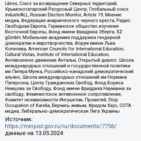
Libres, Союз за возвращение Северных территорий,
Крымскотатарский Ресурсный Центр, Глобальный союз
IndustriALL, Russian Election Monitor, Article 19, Мнение
медиа, Федерация анархического черного креста, Радио
Свободная Европа, Германское общество изучения
Восточной Европы, Фонд имени Фридриха Эберта, XZ
gGmbH, Мобильная академия поддержки гендерной
демократии и миротворчества, Форум имени Льва
Копелева, American Councils for International Education,
Cultural Vistas, Institute of International Education,
Антивоенное движение Антальи, Открытый диалог, Школа
международных отношений и государственной политики
им Питера Мунка, Российско-канадский демократический
альянс, Школа международных отношений им Нормана
Патерсона, Центр Гражданских Свобод, Фонд Бориса
Немцова за Свободу, Фонд имени Фридриха Науманна за
свободу, Феминистское антивоенное сопротивление,
Комитет независимости Ингушетии, Прометей, Stop
Occupation of Karelia, Вернись живым, Фридом Хаус, СОТА
медиа, Либерально-демократическая Лига Украины
Источник:
https://minjust.gov.ru/ru/documents/7756/
данные на
13.05.2024