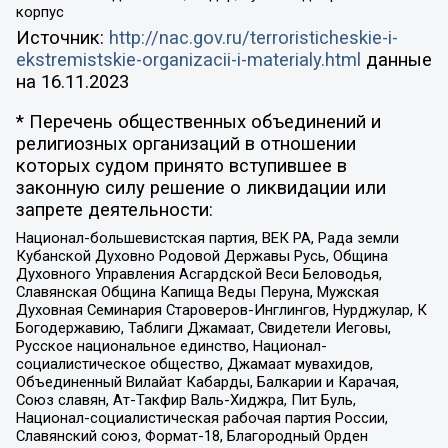
корпус
Источник:
http://nac.gov.ru/terroristicheskie-i-
ekstremistskie-organizacii-i-materialy.html
данные
на
16.11.2023
* Перечень общественных объединений и
религиозных организаций в отношении
которых судом принято вступившее в
законную силу решение о ликвидации или
запрете деятельности:
Национал-большевистская партия, ВЕК РА, Рада земли
Кубанской Духовно Родовой Державы Русь, Община
Духовного Управления Асгардской Веси Беловодья,
Славянская Община Капища Веды Перуна, Мужская
Духовная Семинария Староверов-Инглингов, Нурджулар, К
Богодержавию, Таблиги Джамаат, Свидетели Иеговы,
Русское национальное единство, Национал-
социалистическое общество, Джамаат мувахидов,
Объединенный Вилайат Кабарды, Балкарии и Карачая,
Союз славян, Ат-Такфир Валь-Хиджра, Пит Буль,
Национал-социалистическая рабочая партия России,
Славянский союз, Формат-18, Благородный Орден