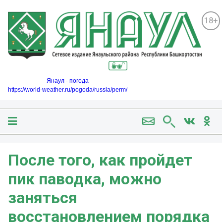
18+
Янаул - погода
https://world-weather.ru/pogoda/russia/perm/
После того, как пройдет
пик паводка, можно
заняться
восстановлением порядка