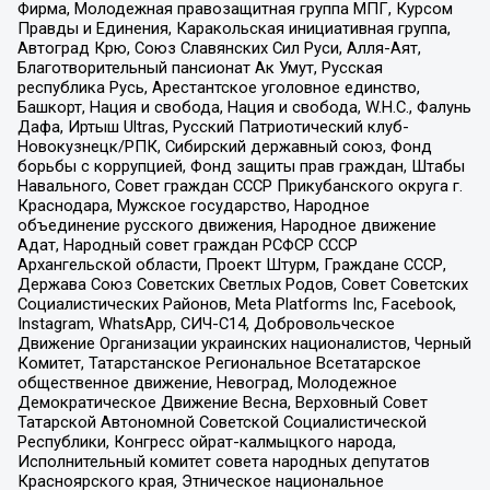
Фирма, Молодежная правозащитная группа МПГ, Курсом
Правды и Единения, Каракольская инициативная группа,
Автоград Крю, Союз Славянских Сил Руси, Алля-Аят,
Благотворительный пансионат Ак Умут, Русская
республика Русь, Арестантское уголовное единство,
Башкорт, Нация и свобода, Нация и свобода, W.H.С., Фалунь
Дафа, Иртыш Ultras, Русский Патриотический клуб-
Новокузнецк/РПК, Сибирский державный союз, Фонд
борьбы с коррупцией, Фонд защиты прав граждан, Штабы
Навального, Совет граждан СССР Прикубанского округа г.
Краснодара, Мужское государство, Народное
объединение русского движения, Народное движение
Адат, Народный совет граждан РСФСР СССР
Архангельской области, Проект Штурм, Граждане СССР,
Держава Союз Советских Светлых Родов, Совет Советских
Социалистических Районов, Meta Platforms Inc, Facebook,
Instagram, WhatsApp, СИЧ-С14, Добровольческое
Движение Организации украинских националистов, Черный
Комитет, Татарстанское Региональное Всетатарское
общественное движение, Невоград, Молодежное
Демократическое Движение Весна, Верховный Совет
Татарской Автономной Советской Социалистической
Республики, Конгресс ойрат-калмыцкого народа,
Исполнительный комитет совета народных депутатов
Красноярского края, Этническое национальное