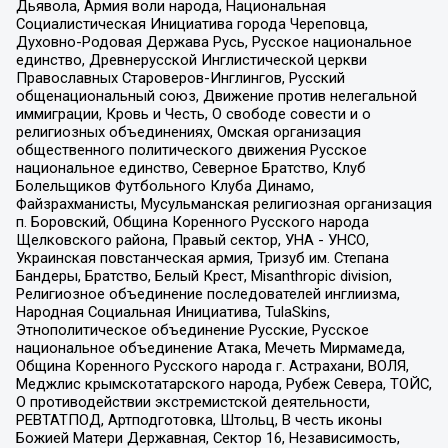
Дьявола, Армия воли народа, Национальная
Социалистическая Инициатива города Череповца,
Духовно-Родовая Держава Русь, Русское национальное
единство, Древнерусской Инглистической церкви
Православных Староверов-Инглингов, Русский
общенациональный союз, Движение против нелегальной
иммиграции, Кровь и Честь, О свободе совести и о
религиозных объединениях, Омская организация
общественного политического движения Русское
национальное единство, Северное Братство, Клуб
Болельщиков Футбольного Клуба Динамо,
Файзрахманисты, Мусульманская религиозная организация
п. Боровский, Община Коренного Русского народа
Щелковского района, Правый сектор, УНА - УНСО,
Украинская повстанческая армия, Тризуб им. Степана
Бандеры, Братство, Белый Крест, Misanthropic division,
Религиозное объединение последователей инглиизма,
Народная Социальная Инициатива, TulaSkins,
Этнополитическое объединение Русские, Русское
национальное объединение Атака, Мечеть Мирмамеда,
Община Коренного Русского народа г. Астрахани, ВОЛЯ,
Меджлис крымскотатарского народа, Рубеж Севера, ТОЙС,
О противодействии экстремистской деятельности,
РЕВТАТПОД, Артподготовка, Штольц, В честь иконы
Божией Матери Державная, Сектор 16, Независимость,