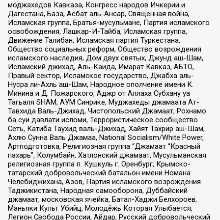
моджахедов Кавказа, Конгресс народов Ичкерии и
Дагестана, База, Асбат аль-Ансар, Священная война,
Исламская группа, Братья-мусульмане, Партия исламского
освобождения, Лашкар-И-Тайба, Исламская группа,
Движение Талибан, Исламская партия Туркестана,
Общество социальных реформ, Общество возрождения
исламского наследия, Дом двух святых, Джунд аш-Шам,
Исламский джихад, Аль-Каида, Имарат Кавказ, АБТО,
Правый сектор, Исламское государство, Джабха аль-
Нусра ли-Ахль аш-Шам, Народное ополчение имени К.
Минина и Д. Пожарского, Аджр от Аллаха Субхану уа
Тагьаля SHAM, АУМ Синрике, Муджахеды джамаата Ат-
Тавхида Валь-Джихад, Чистопольский Джамаат, Рохнамо
ба суи давлати исломи, Террористическое сообщество
Сеть, Катиба Таухид валь-Джихад, Хайят Тахрир аш-Шам,
Ахлю Сунна Валь Джамаа, National Socialism/White Power,
Артподготовка, Религиозная группа “Джамаат “Красный
пахарь”, Колумбайн, Хатлонский джамаат, Мусульманская
религиозная группа п. Кушкуль г. Оренбург, Крымско-
татарский добровольческий батальон имени Номана
Челебиджихана, Азов, Партия исламского возрождения
Таджикистана, Народная самооборона, Дуббайский
джамаат, московская ячейка, Батал-Хаджи Белхороев,
Маньяки Культ Убийц, Молодёжь Которая Улыбается,
Легион Свобода России, Айдар, Русский добровольческий