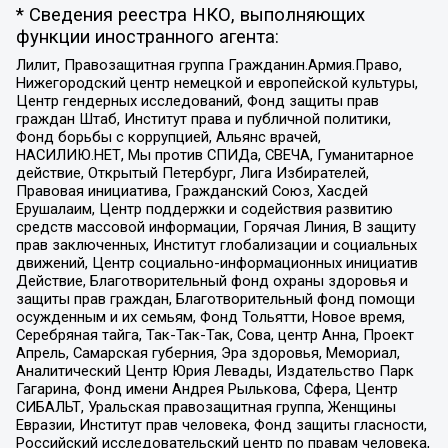
* Сведения реестра НКО, выполняющих
функции иностранного агента:
Лилит, Правозащитная группа Гражданин.Армия.Право,
Нижегородский центр немецкой и европейской культуры,
Центр гендерных исследований, Фонд защиты прав
граждан Штаб, Институт права и публичной политики,
Фонд борьбы с коррупцией, Альянс врачей,
НАСИЛИЮ.НЕТ, Мы против СПИДа, СВЕЧА, Гуманитарное
действие, Открытый Петербург, Лига Избирателей,
Правовая инициатива, Гражданский Союз, Хасдей
Ерушалаим, Центр поддержки и содействия развитию
средств массовой информации, Горячая Линия, В защиту
прав заключенных, Институт глобализации и социальных
движений, Центр социально-информационных инициатив
Действие, Благотворительный фонд охраны здоровья и
защиты прав граждан, Благотворительный фонд помощи
осужденным и их семьям, Фонд Тольятти, Новое время,
Серебряная тайга, Так-Так-Так, Сова, центр Анна, Проект
Апрель, Самарская губерния, Эра здоровья, Мемориал,
Аналитический Центр Юрия Левады, Издательство Парк
Гагарина, Фонд имени Андрея Рылькова, Сфера, Центр
СИБАЛЬТ, Уральская правозащитная группа, Женщины
Евразии, Институт прав человека, Фонд защиты гласности,
Российский исследовательский центр по правам человека,