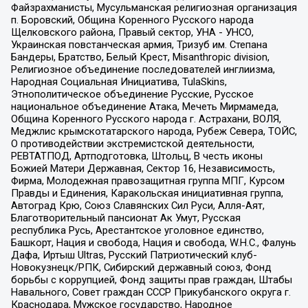
Файзрахманисты, Мусульманская религиозная организация
п. Боровский, Община Коренного Русского народа
Щелковского района, Правый сектор, УНА - УНСО,
Украинская повстанческая армия, Тризуб им. Степана
Бандеры, Братство, Белый Крест, Misanthropic division,
Религиозное объединение последователей инглиизма,
Народная Социальная Инициатива, TulaSkins,
Этнополитическое объединение Русские, Русское
национальное объединение Атака, Мечеть Мирмамеда,
Община Коренного Русского народа г. Астрахани, ВОЛЯ,
Меджлис крымскотатарского народа, Рубеж Севера, ТОЙС,
О противодействии экстремистской деятельности,
РЕВТАТПОД, Артподготовка, Штольц, В честь иконы
Божией Матери Державная, Сектор 16, Независимость,
Фирма, Молодежная правозащитная группа МПГ, Курсом
Правды и Единения, Каракольская инициативная группа,
Автоград Крю, Союз Славянских Сил Руси, Алля-Аят,
Благотворительный пансионат Ак Умут, Русская
республика Русь, Арестантское уголовное единство,
Башкорт, Нация и свобода, Нация и свобода, W.H.С., Фалунь
Дафа, Иртыш Ultras, Русский Патриотический клуб-
Новокузнецк/РПК, Сибирский державный союз, Фонд
борьбы с коррупцией, Фонд защиты прав граждан, Штабы
Навального, Совет граждан СССР Прикубанского округа г.
Краснодара, Мужское государство, Народное