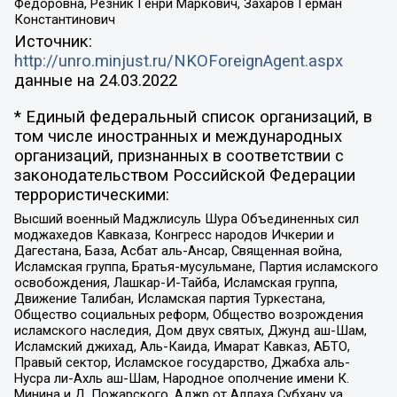
Федоровна, Резник Генри Маркович, Захаров Герман
Константинович
Источник:
http://unro.minjust.ru/NKOForeignAgent.aspx
данные на
24.03.2022
* Единый федеральный список организаций, в
том числе иностранных и международных
организаций, признанных в соответствии с
законодательством Российской Федерации
террористическими:
Высший военный Маджлисуль Шура Объединенных сил
моджахедов Кавказа, Конгресс народов Ичкерии и
Дагестана, База, Асбат аль-Ансар, Священная война,
Исламская группа, Братья-мусульмане, Партия исламского
освобождения, Лашкар-И-Тайба, Исламская группа,
Движение Талибан, Исламская партия Туркестана,
Общество социальных реформ, Общество возрождения
исламского наследия, Дом двух святых, Джунд аш-Шам,
Исламский джихад, Аль-Каида, Имарат Кавказ, АБТО,
Правый сектор, Исламское государство, Джабха аль-
Нусра ли-Ахль аш-Шам, Народное ополчение имени К.
Минина и Д. Пожарского, Аджр от Аллаха Субхану уа