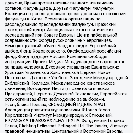
дракона, Врачи против насильственного извлечения
органов, Фалунь Дафа, Друзья Фалуньгун, Фалуньгун,
Коалиция по расследованию преследования в отношении
Фалуньгун в Китае, Всемирная организация по
расследованию преследований Фалуньгун, Пражский
гражданский центр, Ассоциация школ политических
исследований при Совете Европы, Центр либеральной
современности, Форум русскоязычных европейцев,
Немецко-русский обмен, Бард колледж, Европейский
выбор, Фонд Ходорковского, Оксфордский российский
фонд, Фонд Будущее России, Компания свободы
информации, Проект Медиа, Международное партнерство
за права человека, Духовное Управление Евангельских
Христиан Украинской Христианской Церкви, Новое
Поколение, Духовное Учебное Заведение Международный
Библейский Колледж, Международное христианское
движение, Всемирный Институт Саентологических
Предприятий, Церковь Духовной Технологии, Европейская
сеть организаций по наблюдению за выборами,
Республика Польша, СВОБОДНЫЙ ИДЕЛЬ-УРАЛ,
Ассоциация развития журналистики, IStories fonds,
Королевский Институт Международных Отношений,
КРИМСЬКА ПРАВОЗАХИСНА ГРУПА, Фонд имени Генриха
Бёлля, Stichting Bellingcat, Bellingcat Ltd, The Insider, Институт
правовой инициативы Центральной и Восточной Европы,