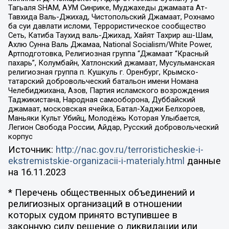
Тагьаля SHAM, АУМ Синрике, Муджахеды джамаата Ат-
Тавхида Валь-Джихад, Чистопольский Джамаат, Рохнамо
ба суи давлати исломи, Террористическое сообщество
Сеть, Катиба Таухид валь-Джихад, Хайят Тахрир аш-Шам,
Ахлю Сунна Валь Джамаа, National Socialism/White Power,
Артподготовка, Религиозная группа “Джамаат “Красный
пахарь”, Колумбайн, Хатлонский джамаат, Мусульманская
религиозная группа п. Кушкуль г. Оренбург, Крымско-
татарский добровольческий батальон имени Номана
Челебиджихана, Азов, Партия исламского возрождения
Таджикистана, Народная самооборона, Дуббайский
джамаат, московская ячейка, Батал-Хаджи Белхороев,
Маньяки Культ Убийц, Молодёжь Которая Улыбается,
Легион Свобода России, Айдар, Русский добровольческий
корпус
Источник:
http://nac.gov.ru/terroristicheskie-i-
ekstremistskie-organizacii-i-materialy.html
данные
на
16.11.2023
* Перечень общественных объединений и
религиозных организаций в отношении
которых судом принято вступившее в
законную силу решение о ликвидации или