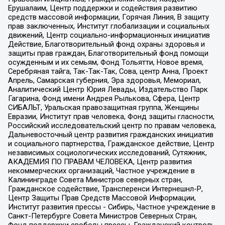
Ерушалаим, Центр поддержки и содействия развитию
средств массовой информации, Горячая Линия, В защиту
прав заключенных, Институт глобализации и социальных
движений, Центр социально-информационных инициатив
Действие, Благотворительный фонд охраны здоровья и
защиты прав граждан, Благотворительный фонд помощи
осужденным и их семьям, Фонд Тольятти, Новое время,
Серебряная тайга, Так-Так-Так, Сова, центр Анна, Проект
Апрель, Самарская губерния, Эра здоровья, Мемориал,
Аналитический Центр Юрия Левады, Издательство Парк
Гагарина, Фонд имени Андрея Рылькова, Сфера, Центр
СИБАЛЬТ, Уральская правозащитная группа, Женщины
Евразии, Институт прав человека, Фонд защиты гласности,
Российский исследовательский центр по правам человека,
Дальневосточный центр развития гражданских инициатив
и социального партнерства, Гражданское действие, Центр
независимых социологических исследований, Сутяжник,
АКАДЕМИЯ ПО ПРАВАМ ЧЕЛОВЕКА, Центр развития
некоммерческих организаций, Частное учреждение в
Калининграде Совета Министров северных стран,
Гражданское содействие, Трансперенси Интернешнл-Р,
Центр Защиты Прав Средств Массовой Информации,
Институт развития прессы - Сибирь, Частное учреждение в
Санкт-Петербурге Совета Министров Северных Стран,
Фонд поддержки свободы прессы, Гражданский контроль,