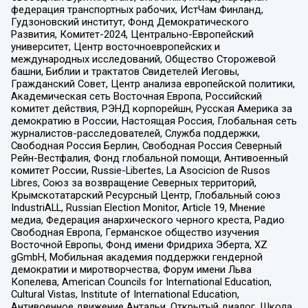
федерация транспортных рабочих, ИстЧам Финланд,
Гудзоновский институт, Фонд Демократического
Развития, Комитет-2024, Центрально-Европейский
университет, Центр восточноевропейских и
международных исследований, Общество Сторожевой
башни, Библии и трактатов Свидетелей Иеговы,
Гражданский Совет, Центр анализа европейской политики,
Академическая сеть Восточная Европа, Российский
комитет действия, РЭНД корпорейшн, Русская Америка за
демократию в России, Настоящая Россия, Глобальная сеть
журналистов-расследователей, Служба поддержки,
Свободная Россия Берлин, Свободная Россия Северный
Рейн-Вестфалия, Фонд глобальной помощи, Антивоенный
комитет России, Russie-Libertes, La Asocicion de Rusos
Libres, Союз за возвращение Северных территорий,
Крымскотатарский Ресурсный Центр, Глобальный союз
IndustriALL, Russian Election Monitor, Article 19, Мнение
медиа, Федерация анархического черного креста, Радио
Свободная Европа, Германское общество изучения
Восточной Европы, Фонд имени Фридриха Эберта, XZ
gGmbH, Мобильная академия поддержки гендерной
демократии и миротворчества, Форум имени Льва
Копелева, American Councils for International Education,
Cultural Vistas, Institute of International Education,
Антивоенное движение Антальи, Открытый диалог, Школа