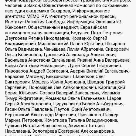
Человек и Закон, Общественная комиссия по сохранению
наследия академика Сахарова, Информационное
агентство МЕМО. РУ, Институт региональной прессы,
Институт Развития Свободы Информации, Экозащита!-
Женсовет, Общественный вердикт, Евразийская
антимонопольная ассоциация, Бедушев Петр Петрович,
Дзугкоева Регина Николаевна, Кривенко Сергей
Владимирович, Милославский Павел Юрьевич, Шнырова
Ольга Вадимовна, Чанышева Лилия Айратовна, Сидорович
Ольга Борисовна, Туровский Александр Алексеевич,
Васильева Анастасия Евгеньевна, Ривина Анна Валерьевна,
Бойко Анатолий Николаевич, Дугин Сергей Георгиевич,
Пивоваров Андрей Сергеевич, Аверин Виталий Евгеньевич,
Барахоев Магомед Бекханович, Шарипков Олег
Викторович, Мошель Ирина Ароновна, Шведов Григорий
Сергеевич, Пономарев Лев Александрович, Каргалицкий
Борис Юльевич, Созаев Валерий Валерьевич, Исламов
Тимур Рифгатович, Романова Ольга Евгеньевна, Щаров
Сергей Алексадрович, Цирульников Борис Альбертович,
Гасан Ольга Павловна, Паутов Юрий Анатольевич,
Верховский Александр Маркович, Пислакова-Паркер
Марина Петровна, Кочеткова Татьяна Владимировна,
Чуркина Наталья Валерьевна, Акимова Татьяна
Николаевна, Золотарева Екатерина Александровна,