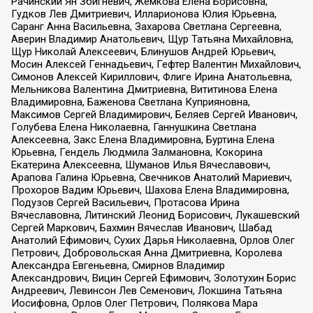
Рачинский Ян Збигневич, Жемкова Елена Борисовна,
Гудков Лев Дмитриевич, Илларионова Юлия Юрьевна,
Саранг Анна Васильевна, Захарова Светлана Сергеевна,
Аверин Владимир Анатольевич, Щур Татьяна Михайловна,
Щур Николай Алексеевич, Блинушов Андрей Юрьевич,
Мосин Алексей Геннадьевич, Гефтер Валентин Михайлович,
Симонов Алексей Кириллович, Флиге Ирина Анатольевна,
Мельникова Валентина Дмитриевна, Вититинова Елена
Владимировна, Баженова Светлана Куприяновна,
Максимов Сергей Владимирович, Беляев Сергей Иванович,
Голубева Елена Николаевна, Ганнушкина Светлана
Алексеевна, Закс Елена Владимировна, Буртина Елена
Юрьевна, Гендель Людмила Залмановна, Кокорина
Екатерина Алексеевна, Шуманов Илья Вячеславович,
Арапова Галина Юрьевна, Свечников Анатолий Мариевич,
Прохоров Вадим Юрьевич, Шахова Елена Владимировна,
Подузов Сергей Васильевич, Протасова Ирина
Вячеславовна, Литинский Леонид Борисович, Лукашевский
Сергей Маркович, Бахмин Вячеслав Иванович, Шабад
Анатолий Ефимович, Сухих Дарья Николаевна, Орлов Олег
Петрович, Добровольская Анна Дмитриевна, Королева
Александра Евгеньевна, Смирнов Владимир
Александрович, Вицин Сергей Ефимович, Золотухин Борис
Андреевич, Левинсон Лев Семенович, Локшина Татьяна
Иосифовна, Орлов Олег Петрович, Полякова Мара