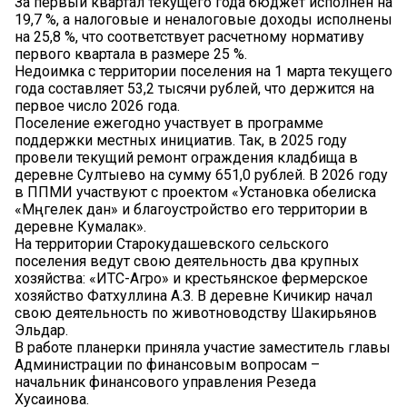
За первый квартал текущего года бюджет исполнен на
19,7 %, а налоговые и неналоговые доходы исполнены
на 25,8 %, что соответствует расчетному нормативу
первого квартала в размере 25 %.
Недоимка с территории поселения на 1 марта текущего
года составляет 53,2 тысячи рублей, что держится на
первое число 2026 года.
Поселение ежегодно участвует в программе
поддержки местных инициатив. Так, в 2025 году
провели текущий ремонт ограждения кладбища в
деревне Султыево на сумму 651,0 рублей. В 2026 году
в ППМИ участвуют с проектом «Установка обелиска
«Мәңгелек дан» и благоустройство его территории в
деревне Кумалак».
На территории Старокудашевского сельского
поселения ведут свою деятельность два крупных
хозяйства: «ИТС-Агро» и крестьянское фермерское
хозяйство Фатхуллина А.З. В деревне Кичикир начал
свою деятельность по животноводству Шакирьянов
Эльдар.
В работе планерки приняла участие заместитель главы
Администрации по финансовым вопросам –
начальник финансового управления Резеда
Хусаинова.