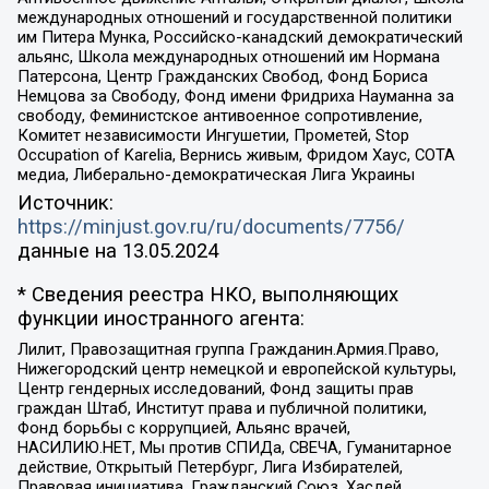
международных отношений и государственной политики
им Питера Мунка, Российско-канадский демократический
альянс, Школа международных отношений им Нормана
Патерсона, Центр Гражданских Свобод, Фонд Бориса
Немцова за Свободу, Фонд имени Фридриха Науманна за
свободу, Феминистское антивоенное сопротивление,
Комитет независимости Ингушетии, Прометей, Stop
Occupation of Karelia, Вернись живым, Фридом Хаус, СОТА
медиа, Либерально-демократическая Лига Украины
Источник:
https://minjust.gov.ru/ru/documents/7756/
данные на
13.05.2024
* Сведения реестра НКО, выполняющих
функции иностранного агента:
Лилит, Правозащитная группа Гражданин.Армия.Право,
Нижегородский центр немецкой и европейской культуры,
Центр гендерных исследований, Фонд защиты прав
граждан Штаб, Институт права и публичной политики,
Фонд борьбы с коррупцией, Альянс врачей,
НАСИЛИЮ.НЕТ, Мы против СПИДа, СВЕЧА, Гуманитарное
действие, Открытый Петербург, Лига Избирателей,
Правовая инициатива, Гражданский Союз, Хасдей