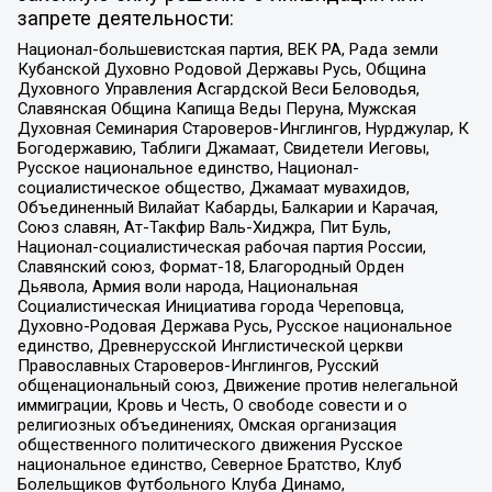
запрете деятельности:
Национал-большевистская партия, ВЕК РА, Рада земли
Кубанской Духовно Родовой Державы Русь, Община
Духовного Управления Асгардской Веси Беловодья,
Славянская Община Капища Веды Перуна, Мужская
Духовная Семинария Староверов-Инглингов, Нурджулар, К
Богодержавию, Таблиги Джамаат, Свидетели Иеговы,
Русское национальное единство, Национал-
социалистическое общество, Джамаат мувахидов,
Объединенный Вилайат Кабарды, Балкарии и Карачая,
Союз славян, Ат-Такфир Валь-Хиджра, Пит Буль,
Национал-социалистическая рабочая партия России,
Славянский союз, Формат-18, Благородный Орден
Дьявола, Армия воли народа, Национальная
Социалистическая Инициатива города Череповца,
Духовно-Родовая Держава Русь, Русское национальное
единство, Древнерусской Инглистической церкви
Православных Староверов-Инглингов, Русский
общенациональный союз, Движение против нелегальной
иммиграции, Кровь и Честь, О свободе совести и о
религиозных объединениях, Омская организация
общественного политического движения Русское
национальное единство, Северное Братство, Клуб
Болельщиков Футбольного Клуба Динамо,