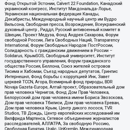
Фонд Открытой Эстонии, Calvert 22 Foundation, Канадский
украинский конгресс, Институт Макдональда-Лорье,
Украинская национальная федерация Канады,
Декабристы, Международный научный центр им Вудро
Вильсона, Свободная пресса, Возрождение, Всеукраинский
духовный центр , Риддл, Русский антивоенный комитет в
Швеции, Проект Медуза, Фонд Андрея Сахарова, Форум
свободной России, Лига Свободных Наций, Transparеncy
International, Форум Свободных Народов ПостРоссии,
Солидарность с гражданским движением в России –
Solidarus, КрымSOS, Свободный университет, Институт
государственного управления, Форум гражданского
общества Россия, Беллона, Союз жителей островов
Тисима и Хабомаи, Съезд народных депутатов, Гринпис
Интернешнл, Фонд борьбы с коррупцией Инк, Завет
церквей TCCN, Агора, Всемирный фонд природы, BDR
Novaja Gazeta-Europe, Алтай проект, Образовательный дом
прав человека Чернигов, Фонд Дом Прав Человека,
Белорусский дом прав человека имени Бориса Звозскова,
Дом прав человека Тбилиси, Дом прав человека Ереван,
Дом прав человека Крым, Центр дикого лосося, TVR
Studios, ТВ Дождь, Центр европейских исследований им
Вилфрида Мартенса, Сетевое объединение журналистов
расследователей, АЛЛАТРА, За свободную Россию,
Свободная Бурятия, Uralic, UnKremlin, Международная