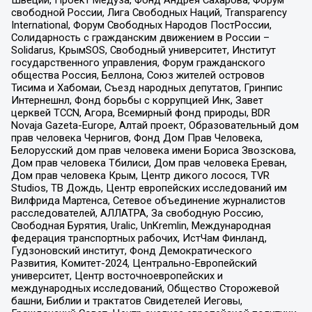
Швеции, Проект Медуза, Фонд Андрея Сахарова, Форум
свободной России, Лига Свободных Наций, Transparеncy
International, Форум Свободных Народов ПостРоссии,
Солидарность с гражданским движением в России –
Solidarus, КрымSOS, Свободный университет, Институт
государственного управления, Форум гражданского
общества Россия, Беллона, Союз жителей островов
Тисима и Хабомаи, Съезд народных депутатов, Гринпис
Интернешнл, Фонд борьбы с коррупцией Инк, Завет
церквей TCCN, Агора, Всемирный фонд природы, BDR
Novaja Gazeta-Europe, Алтай проект, Образовательный дом
прав человека Чернигов, Фонд Дом Прав Человека,
Белорусский дом прав человека имени Бориса Звозскова,
Дом прав человека Тбилиси, Дом прав человека Ереван,
Дом прав человека Крым, Центр дикого лосося, TVR
Studios, ТВ Дождь, Центр европейских исследований им
Вилфрида Мартенса, Сетевое объединение журналистов
расследователей, АЛЛАТРА, За свободную Россию,
Свободная Бурятия, Uralic, UnKremlin, Международная
федерация транспортных рабочих, ИстЧам Финланд,
Гудзоновский институт, Фонд Демократического
Развития, Комитет-2024, Центрально-Европейский
университет, Центр восточноевропейских и
международных исследований, Общество Сторожевой
башни, Библии и трактатов Свидетелей Иеговы,