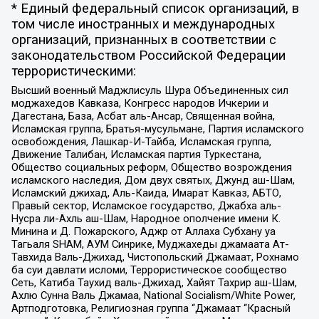
* Единый федеральный список организаций, в
том числе иностранных и международных
организаций, признанных в соответствии с
законодательством Российской Федерации
террористическими:
Высший военный Маджлисуль Шура Объединенных сил
моджахедов Кавказа, Конгресс народов Ичкерии и
Дагестана, База, Асбат аль-Ансар, Священная война,
Исламская группа, Братья-мусульмане, Партия исламского
освобождения, Лашкар-И-Тайба, Исламская группа,
Движение Талибан, Исламская партия Туркестана,
Общество социальных реформ, Общество возрождения
исламского наследия, Дом двух святых, Джунд аш-Шам,
Исламский джихад, Аль-Каида, Имарат Кавказ, АБТО,
Правый сектор, Исламское государство, Джабха аль-
Нусра ли-Ахль аш-Шам, Народное ополчение имени К.
Минина и Д. Пожарского, Аджр от Аллаха Субхану уа
Тагьаля SHAM, АУМ Синрике, Муджахеды джамаата Ат-
Тавхида Валь-Джихад, Чистопольский Джамаат, Рохнамо
ба суи давлати исломи, Террористическое сообщество
Сеть, Катиба Таухид валь-Джихад, Хайят Тахрир аш-Шам,
Ахлю Сунна Валь Джамаа, National Socialism/White Power,
Артподготовка, Религиозная группа “Джамаат “Красный