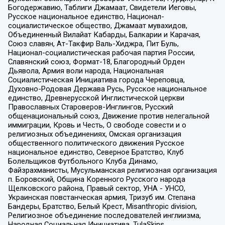
Богодержавию, Таблиги Джамаат, Свидетели Иеговы,
Русское национальное единство, Национал-
социалистическое общество, Джамаат мувахидов,
Объединенный Вилайат Кабарды, Балкарии и Карачая,
Союз славян, Ат-Такфир Валь-Хиджра, Пит Буль,
Национал-социалистическая рабочая партия России,
Славянский союз, Формат-18, Благородный Орден
Дьявола, Армия воли народа, Национальная
Социалистическая Инициатива города Череповца,
Духовно-Родовая Держава Русь, Русское национальное
единство, Древнерусской Инглистической церкви
Православных Староверов-Инглингов, Русский
общенациональный союз, Движение против нелегальной
иммиграции, Кровь и Честь, О свободе совести и о
религиозных объединениях, Омская организация
общественного политического движения Русское
национальное единство, Северное Братство, Клуб
Болельщиков Футбольного Клуба Динамо,
Файзрахманисты, Мусульманская религиозная организация
п. Боровский, Община Коренного Русского народа
Щелковского района, Правый сектор, УНА - УНСО,
Украинская повстанческая армия, Тризуб им. Степана
Бандеры, Братство, Белый Крест, Misanthropic division,
Религиозное объединение последователей инглиизма,
Народная Социальная Инициатива, TulaSkins,