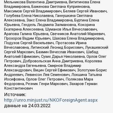
Мельникова Валентина Дмитриевна, Вититинова Елена
Владимировна, Баженова Светлана Куприяновна,
Максимов Сергей Владимирович, Беляев Сергей Иванович,
Голубева Елена Николаевна, Ганнушкина Светлана
Алексеевна, Закс Елена Владимировна, Буртина Елена
Юрьевна, Гендель Людмила Залмановна, Кокорина
Екатерина Алексеевна, Шуманов Илья Вячеславович,
Арапова Галина Юрьевна, Свечников Анатолий Мариевич,
Прохоров Вадим Юрьевич, Шахова Елена Владимировна,
Подузов Сергей Васильевич, Протасова Ирина
Вячеславовна, Литинский Леонид Борисович, Лукашевский
Сергей Маркович, Бахмин Вячеслав Иванович, Шабад
Анатолий Ефимович, Сухих Дарья Николаевна, Орлов Олег
Петрович, Добровольская Анна Дмитриевна, Королева
Александра Евгеньевна, Смирнов Владимир
Александрович, Вицин Сергей Ефимович, Золотухин Борис
Андреевич, Левинсон Лев Семенович, Локшина Татьяна
Иосифовна, Орлов Олег Петрович, Полякова Мара
Федоровна, Резник Генри Маркович, Захаров Герман
Константинович
Источник:
http://unro.minjust.ru/NKOForeignAgent.aspx
данные на
24.03.2022