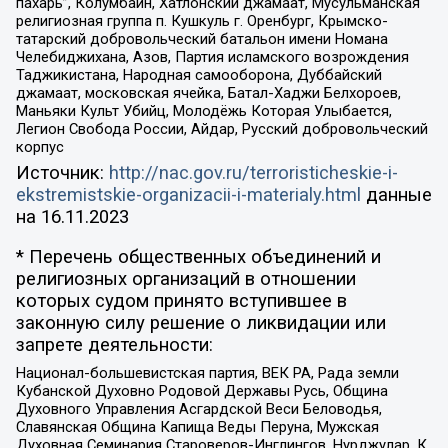
пахарь”, Колумбайн, Хатлонский джамаат, Мусульманская
религиозная группа п. Кушкуль г. Оренбург, Крымско-
татарский добровольческий батальон имени Номана
Челебиджихана, Азов, Партия исламского возрождения
Таджикистана, Народная самооборона, Дуббайский
джамаат, московская ячейка, Батал-Хаджи Белхороев,
Маньяки Культ Убийц, Молодёжь Которая Улыбается,
Легион Свобода России, Айдар, Русский добровольческий
корпус
Источник:
http://nac.gov.ru/terroristicheskie-i-
ekstremistskie-organizacii-i-materialy.html
данные
на
16.11.2023
* Перечень общественных объединений и
религиозных организаций в отношении
которых судом принято вступившее в
законную силу решение о ликвидации или
запрете деятельности:
Национал-большевистская партия, ВЕК РА, Рада земли
Кубанской Духовно Родовой Державы Русь, Община
Духовного Управления Асгардской Веси Беловодья,
Славянская Община Капища Веды Перуна, Мужская
Духовная Семинария Староверов-Инглингов, Нурджулар, К