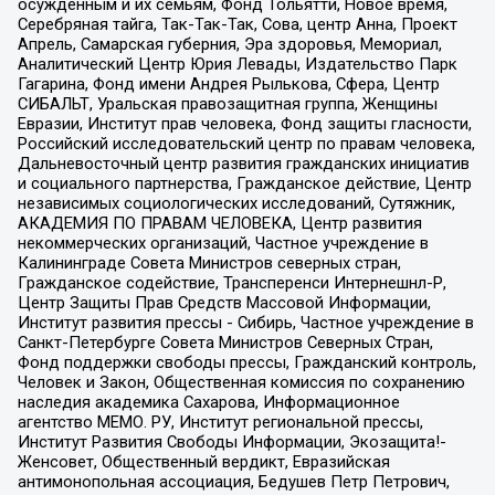
осужденным и их семьям, Фонд Тольятти, Новое время,
Серебряная тайга, Так-Так-Так, Сова, центр Анна, Проект
Апрель, Самарская губерния, Эра здоровья, Мемориал,
Аналитический Центр Юрия Левады, Издательство Парк
Гагарина, Фонд имени Андрея Рылькова, Сфера, Центр
СИБАЛЬТ, Уральская правозащитная группа, Женщины
Евразии, Институт прав человека, Фонд защиты гласности,
Российский исследовательский центр по правам человека,
Дальневосточный центр развития гражданских инициатив
и социального партнерства, Гражданское действие, Центр
независимых социологических исследований, Сутяжник,
АКАДЕМИЯ ПО ПРАВАМ ЧЕЛОВЕКА, Центр развития
некоммерческих организаций, Частное учреждение в
Калининграде Совета Министров северных стран,
Гражданское содействие, Трансперенси Интернешнл-Р,
Центр Защиты Прав Средств Массовой Информации,
Институт развития прессы - Сибирь, Частное учреждение в
Санкт-Петербурге Совета Министров Северных Стран,
Фонд поддержки свободы прессы, Гражданский контроль,
Человек и Закон, Общественная комиссия по сохранению
наследия академика Сахарова, Информационное
агентство МЕМО. РУ, Институт региональной прессы,
Институт Развития Свободы Информации, Экозащита!-
Женсовет, Общественный вердикт, Евразийская
антимонопольная ассоциация, Бедушев Петр Петрович,