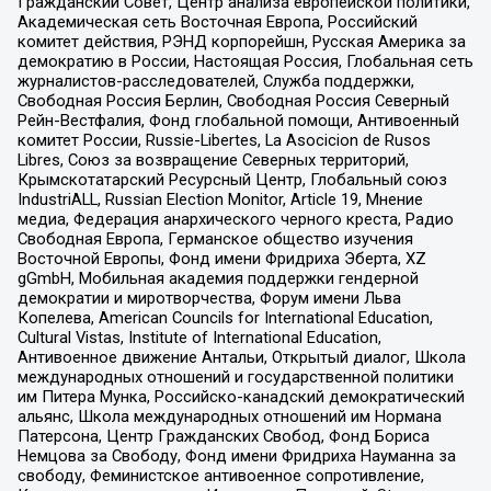
Гражданский Совет, Центр анализа европейской политики,
Академическая сеть Восточная Европа, Российский
комитет действия, РЭНД корпорейшн, Русская Америка за
демократию в России, Настоящая Россия, Глобальная сеть
журналистов-расследователей, Служба поддержки,
Свободная Россия Берлин, Свободная Россия Северный
Рейн-Вестфалия, Фонд глобальной помощи, Антивоенный
комитет России, Russie-Libertes, La Asocicion de Rusos
Libres, Союз за возвращение Северных территорий,
Крымскотатарский Ресурсный Центр, Глобальный союз
IndustriALL, Russian Election Monitor, Article 19, Мнение
медиа, Федерация анархического черного креста, Радио
Свободная Европа, Германское общество изучения
Восточной Европы, Фонд имени Фридриха Эберта, XZ
gGmbH, Мобильная академия поддержки гендерной
демократии и миротворчества, Форум имени Льва
Копелева, American Councils for International Education,
Cultural Vistas, Institute of International Education,
Антивоенное движение Антальи, Открытый диалог, Школа
международных отношений и государственной политики
им Питера Мунка, Российско-канадский демократический
альянс, Школа международных отношений им Нормана
Патерсона, Центр Гражданских Свобод, Фонд Бориса
Немцова за Свободу, Фонд имени Фридриха Науманна за
свободу, Феминистское антивоенное сопротивление,