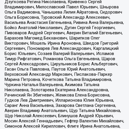
Дзугкоева Регина Николаевна, Кривенко Сергей
Владимирович, Милославский Павел Юрьевич, Шнырова
Ольга Вадимовна, Чанышева Лилия Айратовна, Сидорович
Ольга Борисовна, Туровский Александр Алексеевич,
Васильева Анастасия Евгеньевна, Ривина Анна Валерьевна,
Бойко Анатолий Николаевич, Дугин Сергей Георгиевич,
Пивоваров Андрей Сергеевич, Аверин Виталий Евгеньевич,
Барахоев Магомед Бекханович, Шарипков Олег
Викторович, Мошель Ирина Ароновна, Шведов Григорий
Сергеевич, Пономарев Лев Александрович, Каргалицкий
Борис Юльевич, Созаев Валерий Валерьевич, Исламов
Тимур Рифгатович, Романова Ольга Евгеньевна, Щаров
Сергей Алексадрович, Цирульников Борис Альбертович,
Гасан Ольга Павловна, Паутов Юрий Анатольевич,
Верховский Александр Маркович, Пислакова-Паркер
Марина Петровна, Кочеткова Татьяна Владимировна,
Чуркина Наталья Валерьевна, Акимова Татьяна
Николаевна, Золотарева Екатерина Александровна,
Рачинский Ян Збигневич, Жемкова Елена Борисовна,
Гудков Лев Дмитриевич, Илларионова Юлия Юрьевна,
Саранг Анна Васильевна, Захарова Светлана Сергеевна,
Аверин Владимир Анатольевич, Щур Татьяна Михайловна,
Щур Николай Алексеевич, Блинушов Андрей Юрьевич,
Мосин Алексей Геннадьевич, Гефтер Валентин Михайлович,
Симонов Алексей Кириллович, Флиге Ирина Анатольевна,