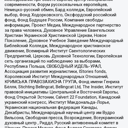
современности, Форум русскоязычных европейцев,
Немецко-русский обмен, Бард колледж, Европейский
выбор, Фонд Ходорковского, Оксфордский российский
фонд, Фонд Будущее России, Компания свободы
информации, Проект Медиа, Международное партнерство
за права человека, Духовное Управление Евангельских
Христиан Украинской Христианской Церкви, Новое
Поколение, Духовное Учебное Заведение Международный
Библейский Колледж, Международное христианское
движение, Всемирный Институт Саентологических
Предприятий, Церковь Духовной Технологии, Европейская
сеть организаций по наблюдению за выборами,
Республика Польша, СВОБОДНЫЙ ИДЕЛЬ-УРАЛ,
Ассоциация развития журналистики, IStories fonds,
Королевский Институт Международных Отношений,
КРИМСЬКА ПРАВОЗАХИСНА ГРУПА, Фонд имени Генриха
Бёлля, Stichting Bellingcat, Bellingcat Ltd, The Insider, Институт
правовой инициативы Центральной и Восточной Европы,
Фонд Открытой Эстонии, Calvert 22 Foundation, Канадский
украинский конгресс, Институт Макдональда-Лорье,
Украинская национальная федерация Канады,
Декабристы, Международный научный центр им Вудро
Вильсона, Свободная пресса, Возрождение, Всеукраинский
духовный центр , Риддл, Русский антивоенный комитет в