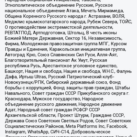
Этнополитическое объединение Русские, Русское
национальное объединение Атака, Мечеть Мирмамеда,
Община Коренного Русского народа г. Астрахани, ВОЛЯ,
Меджлис крымскотатарского народа, Рубеж Севера, ТОЙС,
О противодействии экстремистской деятельности,
РЕВТАТПОД, Артподготовка, Штольц, В честь иконы
Божией Матери Державная, Сектор 16, Независимость,
Фирма, Молодежная правозащитная группа МПГ, Курсом
Правды и Единения, Каракольская инициативная группа,
Автоград Крю, Союз Славянских Сил Руси, Алля-Аят,
Благотворительный пансионат Ак Умут, Русская
республика Русь, Арестантское уголовное единство,
Башкорт, Нация и свобода, Нация и свобода, W.H.С., Фалунь
Дафа, Иртыш Ultras, Русский Патриотический клуб-
Новокузнецк/РПК, Сибирский державный союз, Фонд
борьбы с коррупцией, Фонд защиты прав граждан, Штабы
Навального, Совет граждан СССР Прикубанского округа г.
Краснодара, Мужское государство, Народное
объединение русского движения, Народное движение
Адат, Народный совет граждан РСФСР СССР
Архангельской области, Проект Штурм, Граждане СССР,
Держава Союз Советских Светлых Родов, Совет Советских
Социалистических Районов, Meta Platforms Inc, Facebook,
Instagram, WhatsApp, СИЧ-С14, Добровольческое