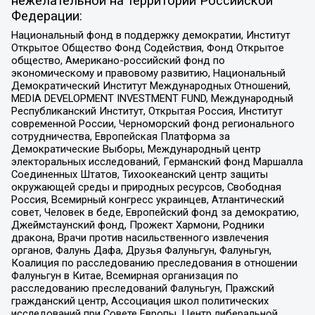
нежелательной на территории Российской
Федерации:
Национальный фонд в поддержку демократии, Институт
Открытое Общество Фонд Содействия, Фонд Открытое
общество, Американо-российский фонд по
экономическому и правовому развитию, Национальный
Демократический Институт Международных Отношений,
MEDIA DEVELOPMENT INVESTMENT FUND, Международный
Республиканский Институт, Открытая Россия, Институт
современной России, Черноморский фонд регионального
сотрудничества, Европейская Платформа за
Демократические Выборы, Международный центр
электоральных исследований, Германский фонд Маршалла
Соединенных Штатов, Тихоокеанский центр защиты
окружающей среды и природных ресурсов, Свободная
Россия, Всемирный конгресс украинцев, Атлантический
совет, Человек в беде, Европейский фонд за демократию,
Джеймстаунский фонд, Прожект Хармони, Родники
дракона, Врачи против насильственного извлечения
органов, Фалунь Дафа, Друзья Фалуньгун, Фалуньгун,
Коалиция по расследованию преследования в отношении
Фалуньгун в Китае, Всемирная организация по
расследованию преследований Фалуньгун, Пражский
гражданский центр, Ассоциация школ политических
исследований при Совете Европы, Центр либеральной