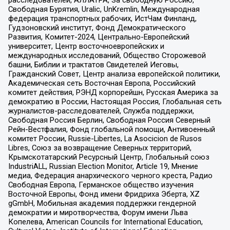
расследователей, АЛЛАТРА, За свободную Россию,
Свободная Бурятия, Uralic, UnKremlin, Международная
федерация транспортных рабочих, ИстЧам Финланд,
Гудзоновский институт, Фонд Демократического
Развития, Комитет-2024, Центрально-Европейский
университет, Центр восточноевропейских и
международных исследований, Общество Сторожевой
башни, Библии и трактатов Свидетелей Иеговы,
Гражданский Совет, Центр анализа европейской политики,
Академическая сеть Восточная Европа, Российский
комитет действия, РЭНД корпорейшн, Русская Америка за
демократию в России, Настоящая Россия, Глобальная сеть
журналистов-расследователей, Служба поддержки,
Свободная Россия Берлин, Свободная Россия Северный
Рейн-Вестфалия, Фонд глобальной помощи, Антивоенный
комитет России, Russie-Libertes, La Asocicion de Rusos
Libres, Союз за возвращение Северных территорий,
Крымскотатарский Ресурсный Центр, Глобальный союз
IndustriALL, Russian Election Monitor, Article 19, Мнение
медиа, Федерация анархического черного креста, Радио
Свободная Европа, Германское общество изучения
Восточной Европы, Фонд имени Фридриха Эберта, XZ
gGmbH, Мобильная академия поддержки гендерной
демократии и миротворчества, Форум имени Льва
Копелева, American Councils for International Education,