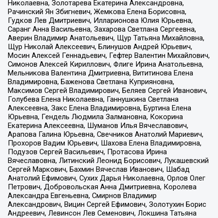
Николаевна, Золотарева Екатерина Александровна,
Рачинский Ян Збигневич, Жемкова Елена Борисовна,
Гудков Лев Дмитриевич, Илларионова Юлия Юрьевна,
Саранг Анна Васильевна, Захарова Светлана Сергеевна,
Аверин Владимир Анатольевич, Щур Татьяна Михайловна,
Щур Николай Алексеевич, Блинушов Андрей Юрьевич,
Мосин Алексей Геннадьевич, Гефтер Валентин Михайлович,
Симонов Алексей Кириллович, Флиге Ирина Анатольевна,
Мельникова Валентина Дмитриевна, Вититинова Елена
Владимировна, Баженова Светлана Куприяновна,
Максимов Сергей Владимирович, Беляев Сергей Иванович,
Голубева Елена Николаевна, Ганнушкина Светлана
Алексеевна, Закс Елена Владимировна, Буртина Елена
Юрьевна, Гендель Людмила Залмановна, Кокорина
Екатерина Алексеевна, Шуманов Илья Вячеславович,
Арапова Галина Юрьевна, Свечников Анатолий Мариевич,
Прохоров Вадим Юрьевич, Шахова Елена Владимировна,
Подузов Сергей Васильевич, Протасова Ирина
Вячеславовна, Литинский Леонид Борисович, Лукашевский
Сергей Маркович, Бахмин Вячеслав Иванович, Шабад
Анатолий Ефимович, Сухих Дарья Николаевна, Орлов Олег
Петрович, Добровольская Анна Дмитриевна, Королева
Александра Евгеньевна, Смирнов Владимир
Александрович, Вицин Сергей Ефимович, Золотухин Борис
Андреевич, Левинсон Лев Семенович, Локшина Татьяна