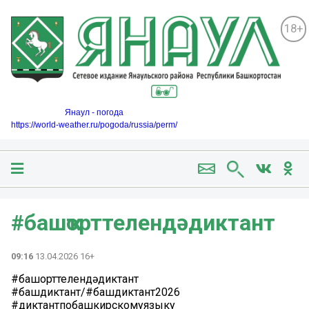
18+
Янаул - погода
https://world-weather.ru/pogoda/russia/perm/
#башҡорттелендəдиктант
09:16
13.04.2026 16+
#башҡорттелендəдиктант
#башдиктант/#башдиктант2026
#диктантпобашкирскомуязыку