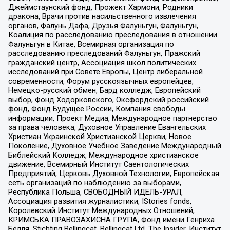
Джеймстаунский фонд, Прожект Хармони, Родники
дракона, Врачи против насильственного извлечения
органов, Фалунь Дафа, Друзья Фалуньгун, Фалуньгун,
Коалиция по расследованию преследования в отношении
Фалуньгун в Китае, Всемирная организация по
расследованию преследований Фалуньгун, Пражский
гражданский центр, Ассоциация школ политических
исследований при Совете Европы, Центр либеральной
современности, Форум русскоязычных европейцев,
Немецко-русский обмен, Бард колледж, Европейский
выбор, Фонд Ходорковского, Оксфордский российский
фонд, Фонд Будущее России, Компания свободы
информации, Проект Медиа, Международное партнерство
за права человека, Духовное Управление Евангельских
Христиан Украинской Христианской Церкви, Новое
Поколение, Духовное Учебное Заведение Международный
Библейский Колледж, Международное христианское
движение, Всемирный Институт Саентологических
Предприятий, Церковь Духовной Технологии, Европейская
сеть организаций по наблюдению за выборами,
Республика Польша, СВОБОДНЫЙ ИДЕЛЬ-УРАЛ,
Ассоциация развития журналистики, IStories fonds,
Королевский Институт Международных Отношений,
КРИМСЬКА ПРАВОЗАХИСНА ГРУПА, Фонд имени Генриха
Бёлля, Stichting Bellingcat, Bellingcat Ltd, The Insider, Институт