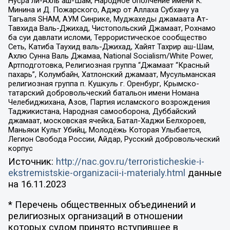
Нусра ли-Ахль аш-Шам, Народное ополчение имени К.
Минина и Д. Пожарского, Аджр от Аллаха Субхану уа
Тагьаля SHAM, АУМ Синрике, Муджахеды джамаата Ат-
Тавхида Валь-Джихад, Чистопольский Джамаат, Рохнамо
ба суи давлати исломи, Террористическое сообщество
Сеть, Катиба Таухид валь-Джихад, Хайят Тахрир аш-Шам,
Ахлю Сунна Валь Джамаа, National Socialism/White Power,
Артподготовка, Религиозная группа “Джамаат “Красный
пахарь”, Колумбайн, Хатлонский джамаат, Мусульманская
религиозная группа п. Кушкуль г. Оренбург, Крымско-
татарский добровольческий батальон имени Номана
Челебиджихана, Азов, Партия исламского возрождения
Таджикистана, Народная самооборона, Дуббайский
джамаат, московская ячейка, Батал-Хаджи Белхороев,
Маньяки Культ Убийц, Молодёжь Которая Улыбается,
Легион Свобода России, Айдар, Русский добровольческий
корпус
Источник:
http://nac.gov.ru/terroristicheskie-i-
ekstremistskie-organizacii-i-materialy.html
данные
на
16.11.2023
* Перечень общественных объединений и
религиозных организаций в отношении
которых судом принято вступившее в