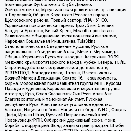
Болельщиков Футбольного Клуба Динамо,
Файзрахманисты, Мусульманская религиозная организация
п. Боровский, Община Коренного Русского народа
Щелковского района, Правый сектор, УНА - УНСО,
Украинская повстанческая армия, Тризуб им. Степана
Бандеры, Братство, Белый Крест, Misanthropic division,
Религиозное объединение последователей инглиизма,
Народная Социальная Инициатива, TulaSkins,
Этнополитическое объединение Русские, Русское
национальное объединение Атака, Мечеть Мирмамеда,
Община Коренного Русского народа г. Астрахани, ВОЛЯ,
Меджлис крымскотатарского народа, Рубеж Севера, ТОЙС,
О противодействии экстремистской деятельности,
РЕВТАТПОД, Артподготовка, Штольц, В честь иконы
Божией Матери Державная, Сектор 16, Независимость,
Фирма, Молодежная правозащитная группа МПГ, Курсом
Правды и Единения, Каракольская инициативная группа,
Автоград Крю, Союз Славянских Сил Руси, Алля-Аят,
Благотворительный пансионат Ак Умут, Русская
республика Русь, Арестантское уголовное единство,
Башкорт, Нация и свобода, Нация и свобода, W.H.С., Фалунь
Дафа, Иртыш Ultras, Русский Патриотический клуб-
Новокузнецк/РПК, Сибирский державный союз, Фонд
борьбы с коррупцией, Фонд защиты прав граждан, Штабы
Навального, Совет граждан СССР Прикубанского округа г.