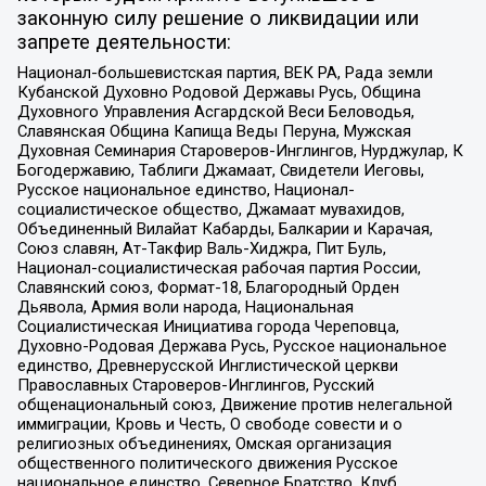
законную силу решение о ликвидации или
запрете деятельности:
Национал-большевистская партия, ВЕК РА, Рада земли
Кубанской Духовно Родовой Державы Русь, Община
Духовного Управления Асгардской Веси Беловодья,
Славянская Община Капища Веды Перуна, Мужская
Духовная Семинария Староверов-Инглингов, Нурджулар, К
Богодержавию, Таблиги Джамаат, Свидетели Иеговы,
Русское национальное единство, Национал-
социалистическое общество, Джамаат мувахидов,
Объединенный Вилайат Кабарды, Балкарии и Карачая,
Союз славян, Ат-Такфир Валь-Хиджра, Пит Буль,
Национал-социалистическая рабочая партия России,
Славянский союз, Формат-18, Благородный Орден
Дьявола, Армия воли народа, Национальная
Социалистическая Инициатива города Череповца,
Духовно-Родовая Держава Русь, Русское национальное
единство, Древнерусской Инглистической церкви
Православных Староверов-Инглингов, Русский
общенациональный союз, Движение против нелегальной
иммиграции, Кровь и Честь, О свободе совести и о
религиозных объединениях, Омская организация
общественного политического движения Русское
национальное единство, Северное Братство, Клуб