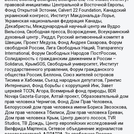
правовой инициативы Центральной и Восточной Европы,
Фонд Открытой Эстонии, Calvert 22 Foundation, Канадский
украинский конгресс, Институт Макдональда-Лорье,
Украинская национальная федерация Канады,
Декабристы, Международный научный центр им Вудро
Вильсона, Свободная пресса, Возрождение, Всеукраинский
духовный центр , Риддл, Русский антивоенный комитет в
Швеции, Проект Медуза, Фонд Андрея Сахарова, Форум
свободной России, Лига Свободных Наций, Transparеncy
International, Форум Свободных Народов ПостРоссии,
Солидарность с гражданским движением в России –
Solidarus, КрымSOS, Свободный университет, Институт
государственного управления, Форум гражданского
общества Россия, Беллона, Союз жителей островов
Тисима и Хабомаи, Съезд народных депутатов, Гринпис
Интернешнл, Фонд борьбы с коррупцией Инк, Завет
церквей TCCN, Агора, Всемирный фонд природы, BDR
Novaja Gazeta-Europe, Алтай проект, Образовательный дом
прав человека Чернигов, Фонд Дом Прав Человека,
Белорусский дом прав человека имени Бориса Звозскова,
Дом прав человека Тбилиси, Дом прав человека Ереван,
Дом прав человека Крым, Центр дикого лосося, TVR
Studios, ТВ Дождь, Центр европейских исследований им
Вилфрида Мартенса, Сетевое объединение журналистов