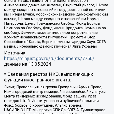
Cultural Vistas, Institute of International Education,
Антивоенное движение Антальи, Открытый диалог, Школа
международных отношений и государственной политики
им Питера Мунка, Российско-канадский демократический
альянс, Школа международных отношений им Нормана
Патерсона, Центр Гражданских Свобод, Фонд Бориса
Немцова за Свободу, Фонд имени Фридриха Науманна за
свободу, Феминистское антивоенное сопротивление,
Комитет независимости Ингушетии, Прометей, Stop
Occupation of Karelia, Вернись живым, Фридом Хаус, СОТА
медиа, Либерально-демократическая Лига Украины
Источник:
https://minjust.gov.ru/ru/documents/7756/
данные на
13.05.2024
* Сведения реестра НКО, выполняющих
функции иностранного агента:
Лилит, Правозащитная группа Гражданин.Армия.Право,
Нижегородский центр немецкой и европейской культуры,
Центр гендерных исследований, Фонд защиты прав
граждан Штаб, Институт права и публичной политики,
Фонд борьбы с коррупцией, Альянс врачей,
НАСИЛИЮ.НЕТ, Мы против СПИДа, СВЕЧА, Гуманитарное