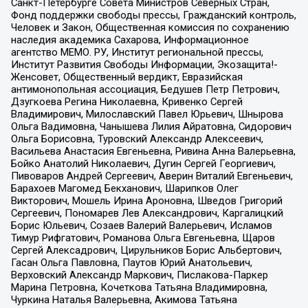
Санкт-Петербурге Совета Министров Северных Стран,
Фонд поддержки свободы прессы, Гражданский контроль,
Человек и Закон, Общественная комиссия по сохранению
наследия академика Сахарова, Информационное
агентство МЕМО. РУ, Институт региональной прессы,
Институт Развития Свободы Информации, Экозащита!-
Женсовет, Общественный вердикт, Евразийская
антимонопольная ассоциация, Бедушев Петр Петрович,
Дзугкоева Регина Николаевна, Кривенко Сергей
Владимирович, Милославский Павел Юрьевич, Шнырова
Ольга Вадимовна, Чанышева Лилия Айратовна, Сидорович
Ольга Борисовна, Туровский Александр Алексеевич,
Васильева Анастасия Евгеньевна, Ривина Анна Валерьевна,
Бойко Анатолий Николаевич, Дугин Сергей Георгиевич,
Пивоваров Андрей Сергеевич, Аверин Виталий Евгеньевич,
Барахоев Магомед Бекханович, Шарипков Олег
Викторович, Мошель Ирина Ароновна, Шведов Григорий
Сергеевич, Пономарев Лев Александрович, Каргалицкий
Борис Юльевич, Созаев Валерий Валерьевич, Исламов
Тимур Рифгатович, Романова Ольга Евгеньевна, Щаров
Сергей Алексадрович, Цирульников Борис Альбертович,
Гасан Ольга Павловна, Паутов Юрий Анатольевич,
Верховский Александр Маркович, Пислакова-Паркер
Марина Петровна, Кочеткова Татьяна Владимировна,
Чуркина Наталья Валерьевна, Акимова Татьяна