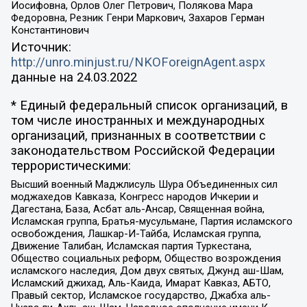
Иосифовна, Орлов Олег Петрович, Полякова Мара
Федоровна, Резник Генри Маркович, Захаров Герман
Константинович
Источник:
http://unro.minjust.ru/NKOForeignAgent.aspx
данные на
24.03.2022
* Единый федеральный список организаций, в
том числе иностранных и международных
организаций, признанных в соответствии с
законодательством Российской Федерации
террористическими:
Высший военный Маджлисуль Шура Объединенных сил
моджахедов Кавказа, Конгресс народов Ичкерии и
Дагестана, База, Асбат аль-Ансар, Священная война,
Исламская группа, Братья-мусульмане, Партия исламского
освобождения, Лашкар-И-Тайба, Исламская группа,
Движение Талибан, Исламская партия Туркестана,
Общество социальных реформ, Общество возрождения
исламского наследия, Дом двух святых, Джунд аш-Шам,
Исламский джихад, Аль-Каида, Имарат Кавказ, АБТО,
Правый сектор, Исламское государство, Джабха аль-