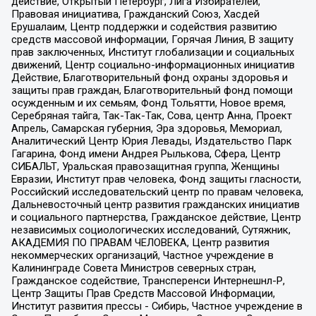
действие, Открытый Петербург, Лига Избирателей,
Правовая инициатива, Гражданский Союз, Хасдей
Ерушалаим, Центр поддержки и содействия развитию
средств массовой информации, Горячая Линия, В защиту
прав заключенных, Институт глобализации и социальных
движений, Центр социально-информационных инициатив
Действие, Благотворительный фонд охраны здоровья и
защиты прав граждан, Благотворительный фонд помощи
осужденным и их семьям, Фонд Тольятти, Новое время,
Серебряная тайга, Так-Так-Так, Сова, центр Анна, Проект
Апрель, Самарская губерния, Эра здоровья, Мемориал,
Аналитический Центр Юрия Левады, Издательство Парк
Гагарина, Фонд имени Андрея Рылькова, Сфера, Центр
СИБАЛЬТ, Уральская правозащитная группа, Женщины
Евразии, Институт прав человека, Фонд защиты гласности,
Российский исследовательский центр по правам человека,
Дальневосточный центр развития гражданских инициатив
и социального партнерства, Гражданское действие, Центр
независимых социологических исследований, Сутяжник,
АКАДЕМИЯ ПО ПРАВАМ ЧЕЛОВЕКА, Центр развития
некоммерческих организаций, Частное учреждение в
Калининграде Совета Министров северных стран,
Гражданское содействие, Трансперенси Интернешнл-Р,
Центр Защиты Прав Средств Массовой Информации,
Институт развития прессы - Сибирь, Частное учреждение в