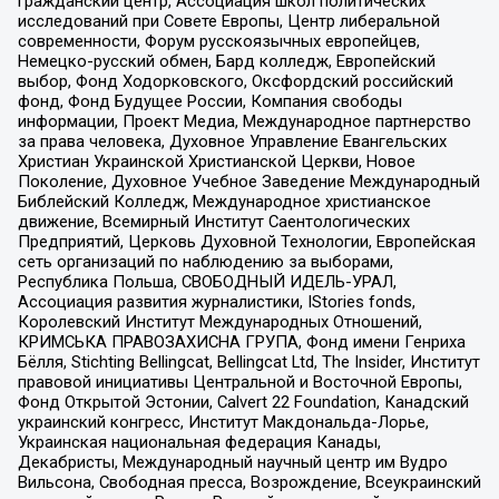
гражданский центр, Ассоциация школ политических
исследований при Совете Европы, Центр либеральной
современности, Форум русскоязычных европейцев,
Немецко-русский обмен, Бард колледж, Европейский
выбор, Фонд Ходорковского, Оксфордский российский
фонд, Фонд Будущее России, Компания свободы
информации, Проект Медиа, Международное партнерство
за права человека, Духовное Управление Евангельских
Христиан Украинской Христианской Церкви, Новое
Поколение, Духовное Учебное Заведение Международный
Библейский Колледж, Международное христианское
движение, Всемирный Институт Саентологических
Предприятий, Церковь Духовной Технологии, Европейская
сеть организаций по наблюдению за выборами,
Республика Польша, СВОБОДНЫЙ ИДЕЛЬ-УРАЛ,
Ассоциация развития журналистики, IStories fonds,
Королевский Институт Международных Отношений,
КРИМСЬКА ПРАВОЗАХИСНА ГРУПА, Фонд имени Генриха
Бёлля, Stichting Bellingcat, Bellingcat Ltd, The Insider, Институт
правовой инициативы Центральной и Восточной Европы,
Фонд Открытой Эстонии, Calvert 22 Foundation, Канадский
украинский конгресс, Институт Макдональда-Лорье,
Украинская национальная федерация Канады,
Декабристы, Международный научный центр им Вудро
Вильсона, Свободная пресса, Возрождение, Всеукраинский