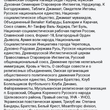
Духовная Семинария Староверов-Инглингов, Нурджулар, К
Богодержавию, Таблиги Джамаат, Свидетели Иеговы,
Русское национальное единство, Национал-
социалистическое общество, Джамаат мувахидов,
Объединенный Вилайат Кабарды, Балкарии и Карачая,
Союз славян, Ат-Такфир Валь-Хиджра, Пит Буль,
Национал-социалистическая рабочая партия России,
Славянский союз, Формат-18, Благородный Орден
Дьявола, Армия воли народа, Национальная
Социалистическая Инициатива города Череповца,
Духовно-Родовая Держава Русь, Русское национальное
единство, Древнерусской Инглистической церкви
Православных Староверов-Инглингов, Русский
общенациональный союз, Движение против нелегальной
иммиграции, Кровь и Честь, О свободе совести и о
религиозных объединениях, Омская организация
общественного политического движения Русское
национальное единство, Северное Братство, Клуб
Болельщиков Футбольного Клуба Динамо,
Файзрахманисты, Мусульманская религиозная организация
п. Боровский, Община Коренного Русского народа
Щелковского района, Правый сектор, УНА - УНСО,
Украинская повстанческая армия, Тризуб им. Степана
Бандеры, Братство, Белый Крест, Misanthropic division,