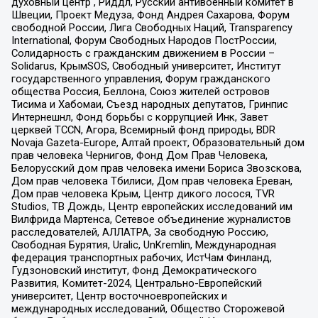
духовный центр , Риддл, Русский антивоенный комитет в
Швеции, Проект Медуза, Фонд Андрея Сахарова, Форум
свободной России, Лига Свободных Наций, Transparеncy
International, Форум Свободных Народов ПостРоссии,
Солидарность с гражданским движением в России –
Solidarus, КрымSOS, Свободный университет, Институт
государственного управления, Форум гражданского
общества Россия, Беллона, Союз жителей островов
Тисима и Хабомаи, Съезд народных депутатов, Гринпис
Интернешнл, Фонд борьбы с коррупцией Инк, Завет
церквей TCCN, Агора, Всемирный фонд природы, BDR
Novaja Gazeta-Europe, Алтай проект, Образовательный дом
прав человека Чернигов, Фонд Дом Прав Человека,
Белорусский дом прав человека имени Бориса Звозскова,
Дом прав человека Тбилиси, Дом прав человека Ереван,
Дом прав человека Крым, Центр дикого лосося, TVR
Studios, ТВ Дождь, Центр европейских исследований им
Вилфрида Мартенса, Сетевое объединение журналистов
расследователей, АЛЛАТРА, За свободную Россию,
Свободная Бурятия, Uralic, UnKremlin, Международная
федерация транспортных рабочих, ИстЧам Финланд,
Гудзоновский институт, Фонд Демократического
Развития, Комитет-2024, Центрально-Европейский
университет, Центр восточноевропейских и
международных исследований, Общество Сторожевой