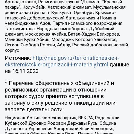
Артподготовка, Религиозная группа “Джамаат “Красный
пахарь”, Колумбайн, Хатлонский джамаат, Мусульманская
религиозная группа п. Кушкуль г. Оренбург, Крымско-
татарский добровольческий батальон имени Номана
Челебиджихана, Азов, Партия исламского возрождения
Таджикистана, Народная самооборона, Дуббайский
джамаат, московская ячейка, Батал-Хаджи Белхороев,
Маньяки Культ Убийц, Молодёжь Которая Улыбается,
Легион Свобода России, Айдар, Русский добровольческий
корпус
Источник:
http://nac.gov.ru/terroristicheskie-i-
ekstremistskie-organizacii-i-materialy.html
данные
на
16.11.2023
* Перечень общественных объединений и
религиозных организаций в отношении
которых судом принято вступившее в
законную силу решение о ликвидации или
запрете деятельности:
Национал-большевистская партия, ВЕК РА, Рада земли
Кубанской Духовно Родовой Державы Русь, Община
Духовного Управления Асгардской Веси Беловодья,
Славянская Община Капища Веды Перуна, Мужская