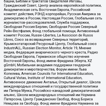
башни, Библии и трактатов Свидетелей Иеговы,
Гражданский Совет, Центр анализа европейской политики,
Академическая сеть Восточная Европа, Российский
комитет действия, РЭНД корпорейшн, Русская Америка за
демократию в России, Настоящая Россия, Глобальная сеть
журналистов-расследователей, Служба поддержки,
Свободная Россия Берлин, Свободная Россия Северный
Рейн-Вестфалия, Фонд глобальной помощи, Антивоенный
комитет России, Russie-Libertes, La Asocicion de Rusos
Libres, Союз за возвращение Северных территорий,
Крымскотатарский Ресурсный Центр, Глобальный союз
IndustriALL, Russian Election Monitor, Article 19, Мнение
медиа, Федерация анархического черного креста, Радио
Свободная Европа, Германское общество изучения
Восточной Европы, Фонд имени Фридриха Эберта, XZ
gGmbH, Мобильная академия поддержки гендерной
демократии и миротворчества, Форум имени Льва
Копелева, American Councils for International Education,
Cultural Vistas, Institute of International Education,
Антивоенное движение Антальи, Открытый диалог, Школа
международных отношений и государственной политики
им Питера Мунка, Российско-канадский демократический
альянс, Школа международных отношений им Нормана
Патерсона, Центр Гражданских Свобод, Фонд Бориса
Немцова за Свободу, Фонд имени Фридриха Науманна за