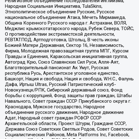
Религиозное объединение последователей инглиизма,
Народная Социальная Инициатива, TulaSkins,
Этнополитическое объединение Русские, Русское
национальное объединение Атака, Мечеть Мирмамеда,
Община Коренного Русского народа г. Астрахани, ВОЛЯ,
Меджлис крымскотатарского народа, Рубеж Севера, ТОЙС,
О противодействии экстремистской деятельности,
РЕВТАТПОД, Артподготовка, Штольц, В честь иконы
Божией Матери Державная, Сектор 16, Независимость,
Фирма, Молодежная правозащитная группа МПГ, Курсом
Правды и Единения, Каракольская инициативная группа,
Автоград Крю, Союз Славянских Сил Руси, Алля-Аят,
Благотворительный пансионат Ак Умут, Русская
республика Русь, Арестантское уголовное единство,
Башкорт, Нация и свобода, Нация и свобода, W.H.С., Фалунь
Дафа, Иртыш Ultras, Русский Патриотический клуб-
Новокузнецк/РПК, Сибирский державный союз, Фонд
борьбы с коррупцией, Фонд защиты прав граждан, Штабы
Навального, Совет граждан СССР Прикубанского округа г.
Краснодара, Мужское государство, Народное
объединение русского движения, Народное движение
Адат, Народный совет граждан РСФСР СССР
Архангельской области, Проект Штурм, Граждане СССР,
Держава Союз Советских Светлых Родов, Совет Советских
Социалистических Районов, Meta Platforms Inc, Facebook,