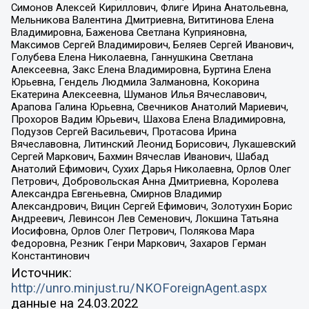
Симонов Алексей Кириллович, Флиге Ирина Анатольевна,
Мельникова Валентина Дмитриевна, Вититинова Елена
Владимировна, Баженова Светлана Куприяновна,
Максимов Сергей Владимирович, Беляев Сергей Иванович,
Голубева Елена Николаевна, Ганнушкина Светлана
Алексеевна, Закс Елена Владимировна, Буртина Елена
Юрьевна, Гендель Людмила Залмановна, Кокорина
Екатерина Алексеевна, Шуманов Илья Вячеславович,
Арапова Галина Юрьевна, Свечников Анатолий Мариевич,
Прохоров Вадим Юрьевич, Шахова Елена Владимировна,
Подузов Сергей Васильевич, Протасова Ирина
Вячеславовна, Литинский Леонид Борисович, Лукашевский
Сергей Маркович, Бахмин Вячеслав Иванович, Шабад
Анатолий Ефимович, Сухих Дарья Николаевна, Орлов Олег
Петрович, Добровольская Анна Дмитриевна, Королева
Александра Евгеньевна, Смирнов Владимир
Александрович, Вицин Сергей Ефимович, Золотухин Борис
Андреевич, Левинсон Лев Семенович, Локшина Татьяна
Иосифовна, Орлов Олег Петрович, Полякова Мара
Федоровна, Резник Генри Маркович, Захаров Герман
Константинович
Источник:
http://unro.minjust.ru/NKOForeignAgent.aspx
данные на
24.03.2022