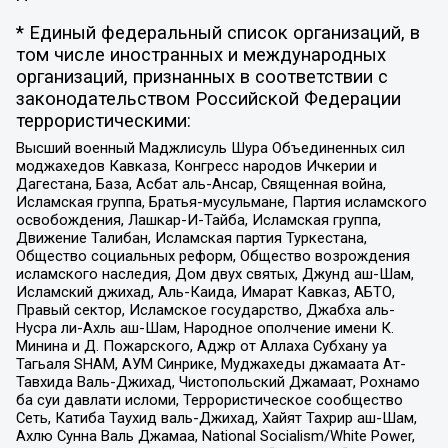
* Единый федеральный список организаций, в
том числе иностранных и международных
организаций, признанных в соответствии с
законодательством Российской Федерации
террористическими:
Высший военный Маджлисуль Шура Объединенных сил
моджахедов Кавказа, Конгресс народов Ичкерии и
Дагестана, База, Асбат аль-Ансар, Священная война,
Исламская группа, Братья-мусульмане, Партия исламского
освобождения, Лашкар-И-Тайба, Исламская группа,
Движение Талибан, Исламская партия Туркестана,
Общество социальных реформ, Общество возрождения
исламского наследия, Дом двух святых, Джунд аш-Шам,
Исламский джихад, Аль-Каида, Имарат Кавказ, АБТО,
Правый сектор, Исламское государство, Джабха аль-
Нусра ли-Ахль аш-Шам, Народное ополчение имени К.
Минина и Д. Пожарского, Аджр от Аллаха Субхану уа
Тагьаля SHAM, АУМ Синрике, Муджахеды джамаата Ат-
Тавхида Валь-Джихад, Чистопольский Джамаат, Рохнамо
ба суи давлати исломи, Террористическое сообщество
Сеть, Катиба Таухид валь-Джихад, Хайят Тахрир аш-Шам,
Ахлю Сунна Валь Джамаа, National Socialism/White Power,