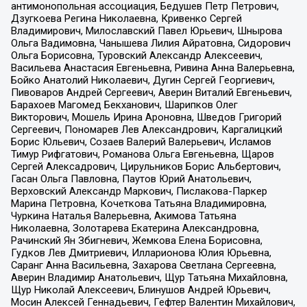
антимонопольная ассоциация, Бедушев Петр Петрович,
Дзугкоева Регина Николаевна, Кривенко Сергей
Владимирович, Милославский Павел Юрьевич, Шнырова
Ольга Вадимовна, Чанышева Лилия Айратовна, Сидорович
Ольга Борисовна, Туровский Александр Алексеевич,
Васильева Анастасия Евгеньевна, Ривина Анна Валерьевна,
Бойко Анатолий Николаевич, Дугин Сергей Георгиевич,
Пивоваров Андрей Сергеевич, Аверин Виталий Евгеньевич,
Барахоев Магомед Бекханович, Шарипков Олег
Викторович, Мошель Ирина Ароновна, Шведов Григорий
Сергеевич, Пономарев Лев Александрович, Каргалицкий
Борис Юльевич, Созаев Валерий Валерьевич, Исламов
Тимур Рифгатович, Романова Ольга Евгеньевна, Щаров
Сергей Алексадрович, Цирульников Борис Альбертович,
Гасан Ольга Павловна, Паутов Юрий Анатольевич,
Верховский Александр Маркович, Пислакова-Паркер
Марина Петровна, Кочеткова Татьяна Владимировна,
Чуркина Наталья Валерьевна, Акимова Татьяна
Николаевна, Золотарева Екатерина Александровна,
Рачинский Ян Збигневич, Жемкова Елена Борисовна,
Гудков Лев Дмитриевич, Илларионова Юлия Юрьевна,
Саранг Анна Васильевна, Захарова Светлана Сергеевна,
Аверин Владимир Анатольевич, Щур Татьяна Михайловна,
Щур Николай Алексеевич, Блинушов Андрей Юрьевич,
Мосин Алексей Геннадьевич, Гефтер Валентин Михайлович,