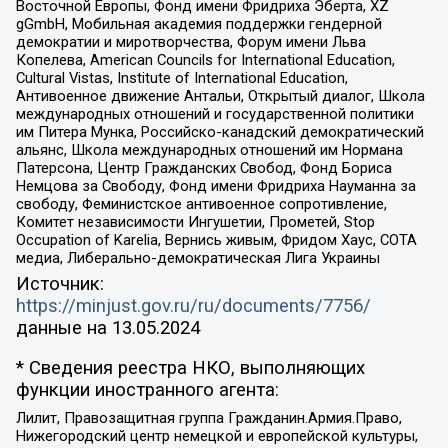
Восточной Европы, Фонд имени Фридриха Эберта, XZ
gGmbH, Мобильная академия поддержки гендерной
демократии и миротворчества, Форум имени Льва
Копелева, American Councils for International Education,
Cultural Vistas, Institute of International Education,
Антивоенное движение Антальи, Открытый диалог, Школа
международных отношений и государственной политики
им Питера Мунка, Российско-канадский демократический
альянс, Школа международных отношений им Нормана
Патерсона, Центр Гражданских Свобод, Фонд Бориса
Немцова за Свободу, Фонд имени Фридриха Науманна за
свободу, Феминистское антивоенное сопротивление,
Комитет независимости Ингушетии, Прометей, Stop
Occupation of Karelia, Вернись живым, Фридом Хаус, СОТА
медиа, Либерально-демократическая Лига Украины
Источник:
https://minjust.gov.ru/ru/documents/7756/
данные на
13.05.2024
* Сведения реестра НКО, выполняющих
функции иностранного агента:
Лилит, Правозащитная группа Гражданин.Армия.Право,
Нижегородский центр немецкой и европейской культуры,