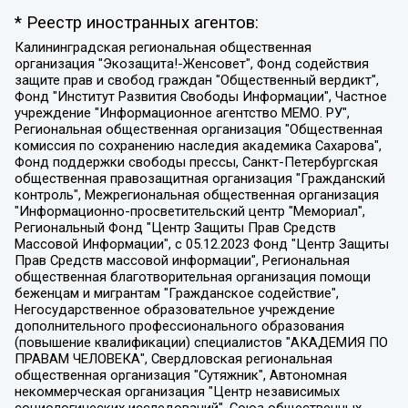
* Реестр иностранных агентов:
Калининградская региональная общественная организация "Экозащита!-Женсовет", Фонд содействия защите прав и свобод граждан "Общественный вердикт", Фонд "Институт Развития Свободы Информации", Частное учреждение "Информационное агентство МЕМО. РУ", Региональная общественная организация "Общественная комиссия по сохранению наследия академика Сахарова", Фонд поддержки свободы прессы, Санкт-Петербургская общественная правозащитная организация "Гражданский контроль", Межрегиональная общественная организация "Информационно-просветительский центр "Мемориал", Региональный Фонд "Центр Защиты Прав Средств Массовой Информации", с 05.12.2023 Фонд "Центр Защиты Прав Средств массовой информации", Региональная общественная благотворительная организация помощи беженцам и мигрантам "Гражданское содействие", Негосударственное образовательное учреждение дополнительного профессионального образования (повышение квалификации) специалистов "АКАДЕМИЯ ПО ПРАВАМ ЧЕЛОВЕКА", Свердловская региональная общественная организация "Сутяжник", Автономная некоммерческая организация "Центр независимых социологических исследований", Союз общественных объединений "Российский исследовательский центр по правам человека", Региональное общественное учреждение научно-информационный центр "МЕМОРИАЛ", Некоммерческая организация "Фонд защиты гласности", Автономная некоммерческая организация "Институт прав человека", Городская общественная организация "Екатеринбургское общество "МЕМОРИАЛ", Городская общественная организация "Рязанское историко-просветительское и правозащитное общество "Мемориал" (Рязанский Мемориал), Челябинский региональный орган общественной самодеятельности – женское общественное объединение "Женщины Евразии", Челябинский региональный орган общественной самодеятельности "Уральская правозащитная группа", Фонд содействия защите здоровья и социальной справедливости имени Андрея Рылькова, Автономная Некоммерческая Организация "Аналитический Центр Юрия Левады", Автономная некоммерческая организация социальной поддержки населения "Проект Апрель", Региональная общественная организация помощи женщинам и детям, находящимся в кризисной ситуации "Информационно-методический центр "Анна", Фонд содействия развитию массовых коммуникаций и правовому просвещению "Так-так-Так", Фонд содействия устойчивому развитию "Серебряная тайга", Свердловский региональный общественный фонд социальных проектов "Новое время", "Idel.Реалии", Кавказ.Реалии, Крым.Реалии, Телеканал Настоящее Время, Татаро-башкирская служба Радио Свобода (Azatliq Radiosi), Радио Свободная Европа/Радио Свобода (PCE/PC), "Сибирь.Реалии", "Фактограф", Благотворительный фонд помощи осужденным и их семьям, Автономная некоммерческая организация "Институт глобализации и социальных движений", Фонд "В защиту прав заключенных", Частное учреждение "Центр поддержки и содействия развитию средств массовой информации", Пензенский региональный общественный благотворительный фонд "Гражданский союз", "Север.Реалии", Некоммерческая организация Фонд "Правовая инициатива", Общество с ограниченной ответственностью "Радио Свободная Европа/Радио Свобода", Чешское информационное агентство "MEDIUM-ORIENT", Красноярская региональная общественная организация "Мы против СПИДа", Камалягин Денис Николаевич, Маркелов Сергей Евгеньевич, Пономарев Лев Александрович, Савицкая Людмила Алексеевна, Автономная некоммерческая организация "Центр по работе с проблемой насилия "НАСИЛИЮ.НЕТ", Межрегиональный профессиональный союз работников здравоохранения "Альянс врачей", Юридическое лицо, зарегистрированное в Латвийской Республике, SIA "Medusa Project" (регистрационный номер 40103797863, дата регистрации 10.06.2014), Некоммерческая организация "Фонд по борьбе с коррупцией", Автономная некоммерческая организация "Институт права и публичной политики", Баданин Роман Сергеевич, Гликин Максим Александрович, Железнова Мария Михайловна, Лукьянова Юлия Сергеевна, Маетная Елизавета Витальевна, Маняхин Петр Борисович, Чуракова Ольга Владимировна, Ярош Юлия Петровна, Юридическое лицо "The Insider SIA", зарегистрированное в Риге, Латвийская Республика (дата регистрации 26.06.2015), являющееся администратором доменного имени интернет-издания "The Insider SIA", https://theins.ru, Постернак Алексей Евгеньевич, Рубин Михаил Аркадьевич, Анин Роман Александрович, Юридическое лицо Istories fonds, зарегистрированное в Латвийской Республике (регистрационный номер 50008295751, дата регистрации 24.02.2020), Великовский Дмитрий Александрович, Долинина Ирина Николаевна, Мароховская Алеся Алексеевна, Шлейнов Роман Юрьевич, Шмагун Олеся Валентиновна, Общество с ограниченной ответственностью "Альтаир 2021", Общество с ограниченной ответственностью "Вега 2021", Общество с ограниченной ответственностью "Главный редактор 2021", Общество с ограниченной ответственностью "Ромашки монолит", Важенков Артем Валерьевич, Ивановская областная общественная организация "Центр гендерных исследований", Гурман Юрий Альбертович, Медиапроект "ОВД-Инфо", Егоров Владимир Владимирович, Жилинский Владимир Александрович, Общество с ограниченной ответственностью "ЗП", Иванова София Юрьевна, Карезина Инна Павловна, Кильтау Екатерина Викторовна, Петров Алексей Викторович, Пискунов Сергей Евгеньевич, Смирнов Сергей Сергеевич, Тихонов Михаил Сергеевич, Общество с ограниченной ответственностью "ЖУРНАЛИСТ-ИНОСТРАННЫЙ АГЕНТ", Арапова Галина Юрьевна, Вольтская Татьяна Анатольевна, Американская компания "Mason G.E.S. Anonymous Foundation" (США), являющаяся владельцем интернет-издания https://mnews.world/, Компания "Stichting Bellingcat", зарегистрированная в Нидерландах (дата регистрации 11.07.2018), Захаров Андрей Вячеславович, Клепиковская Екатерина Дмитриевна, Общество с ограниченной ответственностью "МЕМО", Перл Роман Александрович, Симонов Евгений Алексеевич, Соловьева Елена Анатольевна, Сотников Даниил Владимирович, Сурначева Елизавета Дмитриевна, Автономная некоммерческая организация по защите прав человека и информированию населения "Якутия – Наше Мнение", Общество с ограниченной ответственностью "Москоу диджитал медиа", с 26.01.2023 Общество с ограниченной ответственностью "Чайка Белые сады", Ветошкина Валерия Валерьевна, Заговора Максим Александрович, Межрегиональное общественное движение "Российская ЛГБТ - сеть", Оленичев Максим Владимирович, Павлов Иван Юрьевич, Скворцова Елена Сергеевна, Общество с ограниченной ответственностью "Как бы инагент", Кочетков Игорь Викторович, Общество с ограниченной ответственностью "Честные выборы", Еланчик Олег Александрович, Общество с ограниченной ответственностью "Нобелевский призыв", Гималова Регина Эмилевна, Григорьев Андрей Валерьевич, Григорьева Алина Александровна, Ассоциация по содействию защите прав призывников, альтернативнослужащих и военнослужащих "Правозащитная группа "Гражданин.Армия.Право", Хисамова Регина Фаритовна, Автономная некоммерческая организация по реализации социально-правовых программ "Лилит", Дальневосточное общественное движение "Маяк", Санкт-Петербургская ЛГБТ-инициативная группа "Выход", Инициативная группа ЛГБТ+ "Реверс", Алексеев Андрей Викторович, Бекбулатова Таисия Львовна, Беляев Иван Михайлович, Владыкина Елена Сергеевна, Гельман Марат Александрович, Никульшина Вероника Юрьевна, Толоконникова Надежда Андреевна, Шендерович Виктор Анатольевич, Общество с ограниченной ответственностью "Данное сообщение", Общество с ограниченной ответственностью Издательский дом "Новая глава", Айнбиндер Александра Александровна, Московский комьюнити-центр для ЛГБТ+инициатив, Благотворительный фонд развития филантропии, Deutsche Welle (Германия, Kurt-Schumacher-Strasse 3, 53113 Bonn), Борзунова Мария Михайловна, Воробьев Виктор Викторович, Голубева Анна Львовна, Константинова Алла Михайловна, Малкова Ирина Владимировна, Мурадов Мурад Абдулгалимович, Осетинская Елизавета Николаевна, Понасенков Евгений Николаевич, Ганапольский Матвей Юрьевич, Киселев Евгений Алексеевич, Борухович Ирина Григорьевна, Дремин Иван Тимофеевич, Дубровский Дмитрий Викторович, Красноярская региональная общественная организация поддержки и развития альтернативных образовательных технологий и межкультурных коммуникаций "ИНТЕРРА", Маяковская Екатерина Алексеевна, Фейгин Марк Захарович, Филимонов Андрей Викторович, Дзугкоева Регина Николаевна, Доброхотов Роман Александрович, Дудь Юрий Александрович, Елкин Сергей Владимирович, Кругликов Кирилл Игоревич, Сабунаева Мария Леонидовна, Семенов Алексей Владимирович, Шаинян Карен Багратович, Шульман Екатерина Михайловна, Асафьев Артур Валерьевич, Вахштайн Виктор Семенович, Венедиктов Алексей Алексеевич, Лушникова Екатерина Евгеньевна, Волков Леонид Михайлович, Невзоров Александр Глебович, Пархоменко Сергей Борисович, Сироткин Ярослав Николаевич, Кара-Мурза Владимир Владимирович, Баранова Наталья Владимировна, Гозман Леонид Яковлевич, Кагарлицкий Борис Юльевич, Климарев Михаил Валерьевич, Милов Владимир Станиславович, Автономная некоммерческая организация Краснодарский центр современного искусства "Типография", Моргенштерн Алишер Тагирович, Соболь Любовь Эдуардовна, Общество с ограниченной ответственностью "ЛИЗА НОРМ", Каспаров Гарри Кимович, Ходорковский Михаил Борисович, Общество с ограниченной ответственностью "Апрельские тезисы", Данилович Ирина Брониславовна, Кашин Олег Владимирович, Петров Николай Владимирович, Пивоваров Алексей Владимирович, Соколов Михаил Владимирович, Цветкова Юлия Владимировна, Чичваркин Евгений Александрович, Комитет против пыток/Команда против пыток, Общество с ограниченной ответственностью "Первый научный", Общество с ограниченной ответственностью "Вертолет и ко", Белоцерковская Вероника Борисовна, Кац Максим Евгеньевич, Лазарева Татьяна Юрьевна, Шаведдинов Руслан Табризович, Яшин Илья Валерьевич, Общество с ограниченной ответственностью "Иноагент ААВ", Алешковский Дмитрий Петрович, Альбац Евгения Марковна, Быков Дмитрий Львович, Галямина Юлия Евгеньевна, Лойко Сергей Леонидович, Мартынов Кирилл Константинович, Медведев Сергей Александрович, Крашенинников Федор Геннадиевич, Гордеева Катерина Вл