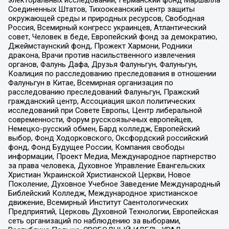
электоральных исследований, Германский фонд Маршалла
Соединенных Штатов, Тихоокеанский центр защиты
окружающей среды и природных ресурсов, Свободная
Россия, Всемирный конгресс украинцев, Атлантический
совет, Человек в беде, Европейский фонд за демократию,
Джеймстаунский фонд, Прожект Хармони, Родники
дракона, Врачи против насильственного извлечения
органов, Фалунь Дафа, Друзья Фалуньгун, Фалуньгун,
Коалиция по расследованию преследования в отношении
Фалуньгун в Китае, Всемирная организация по
расследованию преследований Фалуньгун, Пражский
гражданский центр, Ассоциация школ политических
исследований при Совете Европы, Центр либеральной
современности, Форум русскоязычных европейцев,
Немецко-русский обмен, Бард колледж, Европейский
выбор, Фонд Ходорковского, Оксфордский российский
фонд, Фонд Будущее России, Компания свободы
информации, Проект Медиа, Международное партнерство
за права человека, Духовное Управление Евангельских
Христиан Украинской Христианской Церкви, Новое
Поколение, Духовное Учебное Заведение Международный
Библейский Колледж, Международное христианское
движение, Всемирный Институт Саентологических
Предприятий, Церковь Духовной Технологии, Европейская
сеть организаций по наблюдению за выборами,