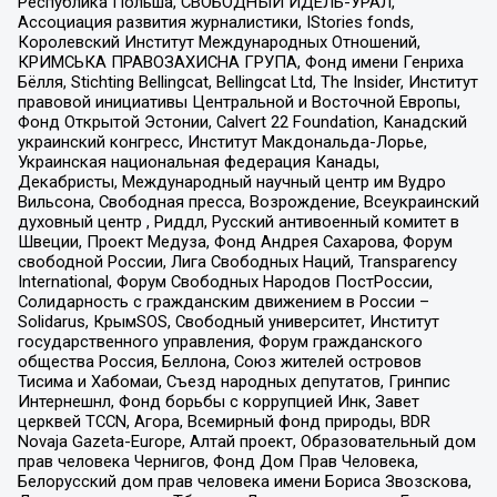
Республика Польша, СВОБОДНЫЙ ИДЕЛЬ-УРАЛ,
Ассоциация развития журналистики, IStories fonds,
Королевский Институт Международных Отношений,
КРИМСЬКА ПРАВОЗАХИСНА ГРУПА, Фонд имени Генриха
Бёлля, Stichting Bellingcat, Bellingcat Ltd, The Insider, Институт
правовой инициативы Центральной и Восточной Европы,
Фонд Открытой Эстонии, Calvert 22 Foundation, Канадский
украинский конгресс, Институт Макдональда-Лорье,
Украинская национальная федерация Канады,
Декабристы, Международный научный центр им Вудро
Вильсона, Свободная пресса, Возрождение, Всеукраинский
духовный центр , Риддл, Русский антивоенный комитет в
Швеции, Проект Медуза, Фонд Андрея Сахарова, Форум
свободной России, Лига Свободных Наций, Transparеncy
International, Форум Свободных Народов ПостРоссии,
Солидарность с гражданским движением в России –
Solidarus, КрымSOS, Свободный университет, Институт
государственного управления, Форум гражданского
общества Россия, Беллона, Союз жителей островов
Тисима и Хабомаи, Съезд народных депутатов, Гринпис
Интернешнл, Фонд борьбы с коррупцией Инк, Завет
церквей TCCN, Агора, Всемирный фонд природы, BDR
Novaja Gazeta-Europe, Алтай проект, Образовательный дом
прав человека Чернигов, Фонд Дом Прав Человека,
Белорусский дом прав человека имени Бориса Звозскова,