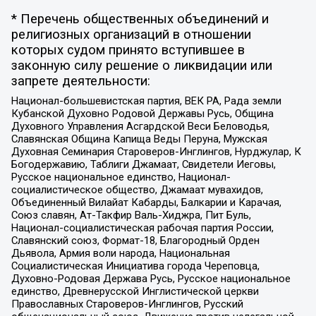
* Перечень общественных объединений и
религиозных организаций в отношении
которых судом принято вступившее в
законную силу решение о ликвидации или
запрете деятельности:
Национал-большевистская партия, ВЕК РА, Рада земли
Кубанской Духовно Родовой Державы Русь, Община
Духовного Управления Асгардской Веси Беловодья,
Славянская Община Капища Веды Перуна, Мужская
Духовная Семинария Староверов-Инглингов, Нурджулар, К
Богодержавию, Таблиги Джамаат, Свидетели Иеговы,
Русское национальное единство, Национал-
социалистическое общество, Джамаат мувахидов,
Объединенный Вилайат Кабарды, Балкарии и Карачая,
Союз славян, Ат-Такфир Валь-Хиджра, Пит Буль,
Национал-социалистическая рабочая партия России,
Славянский союз, Формат-18, Благородный Орден
Дьявола, Армия воли народа, Национальная
Социалистическая Инициатива города Череповца,
Духовно-Родовая Держава Русь, Русское национальное
единство, Древнерусской Инглистической церкви
Православных Староверов-Инглингов, Русский