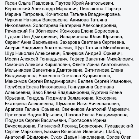
Гасан Ольга Павловна, Паутов Юрий Анатольевич,
Верховский Александр Маркович, Пислакова-Паркер
Марина Петровна, Кочеткова Татьяна Владимировна,
Чуркина Наталья Валерьевна, Акимова Татьяна
Николаевна, Золотарева Екатерина Александровна,
Рачинский Ян Збигневич, Жемкова Елена Борисовна,
Гудков Лев Дмитриевич, Илларионова Юлия Юрьевна,
Саранг Анна Васильевна, Захарова Светлана Сергеевна,
Аверин Владимир Анатольевич, Щур Татьяна Михайловна,
Щур Николай Алексеевич, Блинушов Андрей Юрьевич,
Мосин Алексей Геннадьевич, Гефтер Валентин Михайлович,
Симонов Алексей Кириллович, Флиге Ирина Анатольевна,
Мельникова Валентина Дмитриевна, Вититинова Елена
Владимировна, Баженова Светлана Куприяновна,
Максимов Сергей Владимирович, Беляев Сергей Иванович,
Голубева Елена Николаевна, Ганнушкина Светлана
Алексеевна, Закс Елена Владимировна, Буртина Елена
Юрьевна, Гендель Людмила Залмановна, Кокорина
Екатерина Алексеевна, Шуманов Илья Вячеславович,
Арапова Галина Юрьевна, Свечников Анатолий Мариевич,
Прохоров Вадим Юрьевич, Шахова Елена Владимировна,
Подузов Сергей Васильевич, Протасова Ирина
Вячеславовна, Литинский Леонид Борисович, Лукашевский
Сергей Маркович, Бахмин Вячеслав Иванович, Шабад
Анатолий Ефимович, Сухих Дарья Николаевна, Орлов Олег