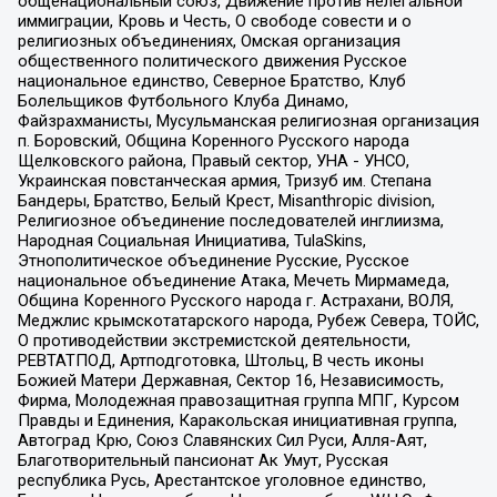
общенациональный союз, Движение против нелегальной
иммиграции, Кровь и Честь, О свободе совести и о
религиозных объединениях, Омская организация
общественного политического движения Русское
национальное единство, Северное Братство, Клуб
Болельщиков Футбольного Клуба Динамо,
Файзрахманисты, Мусульманская религиозная организация
п. Боровский, Община Коренного Русского народа
Щелковского района, Правый сектор, УНА - УНСО,
Украинская повстанческая армия, Тризуб им. Степана
Бандеры, Братство, Белый Крест, Misanthropic division,
Религиозное объединение последователей инглиизма,
Народная Социальная Инициатива, TulaSkins,
Этнополитическое объединение Русские, Русское
национальное объединение Атака, Мечеть Мирмамеда,
Община Коренного Русского народа г. Астрахани, ВОЛЯ,
Меджлис крымскотатарского народа, Рубеж Севера, ТОЙС,
О противодействии экстремистской деятельности,
РЕВТАТПОД, Артподготовка, Штольц, В честь иконы
Божией Матери Державная, Сектор 16, Независимость,
Фирма, Молодежная правозащитная группа МПГ, Курсом
Правды и Единения, Каракольская инициативная группа,
Автоград Крю, Союз Славянских Сил Руси, Алля-Аят,
Благотворительный пансионат Ак Умут, Русская
республика Русь, Арестантское уголовное единство,