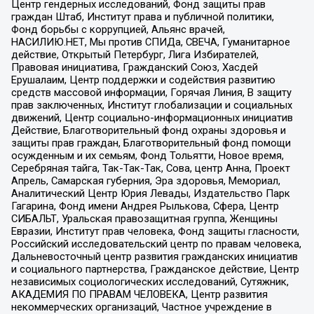
Центр гендерных исследований, Фонд защиты прав
граждан Штаб, Институт права и публичной политики,
Фонд борьбы с коррупцией, Альянс врачей,
НАСИЛИЮ.НЕТ, Мы против СПИДа, СВЕЧА, Гуманитарное
действие, Открытый Петербург, Лига Избирателей,
Правовая инициатива, Гражданский Союз, Хасдей
Ерушалаим, Центр поддержки и содействия развитию
средств массовой информации, Горячая Линия, В защиту
прав заключенных, Институт глобализации и социальных
движений, Центр социально-информационных инициатив
Действие, Благотворительный фонд охраны здоровья и
защиты прав граждан, Благотворительный фонд помощи
осужденным и их семьям, Фонд Тольятти, Новое время,
Серебряная тайга, Так-Так-Так, Сова, центр Анна, Проект
Апрель, Самарская губерния, Эра здоровья, Мемориал,
Аналитический Центр Юрия Левады, Издательство Парк
Гагарина, Фонд имени Андрея Рылькова, Сфера, Центр
СИБАЛЬТ, Уральская правозащитная группа, Женщины
Евразии, Институт прав человека, Фонд защиты гласности,
Российский исследовательский центр по правам человека,
Дальневосточный центр развития гражданских инициатив
и социального партнерства, Гражданское действие, Центр
независимых социологических исследований, Сутяжник,
АКАДЕМИЯ ПО ПРАВАМ ЧЕЛОВЕКА, Центр развития
некоммерческих организаций, Частное учреждение в