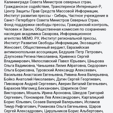
Калининграде Совета Министров северных стран,
Гражданское содействие, Трансперенси Интернешнл-Р,
Центр Защиты Прав Средств Массовой Информации,
Институт развития прессы - Сибирь, Частное учреждение в
Санкт-Петербурге Совета Министров Северных Стран,
Фонд поддержки свободы прессы, Гражданский контроль,
Человек и Закон, Общественная комиссия по сохранению
наследия академика Сахарова, Информационное
агентство МЕМО. РУ, Институт региональной прессы,
Институт Развития Свободы Информации, Экозащита!-
Женсовет, Общественный вердикт, Евразийская
антимонопольная ассоциация, Бедушев Петр Петрович,
Дзугкоева Регина Николаевна, Кривенко Сергей
Владимирович, Милославский Павел Юрьевич, Шнырова
Ольга Вадимовна, Чанышева Лилия Айратовна, Сидорович
Ольга Борисовна, Туровский Александр Алексеевич,
Васильева Анастасия Евгеньевна, Ривина Анна Валерьевна,
Бойко Анатолий Николаевич, Дугин Сергей Георгиевич,
Пивоваров Андрей Сергеевич, Аверин Виталий Евгеньевич,
Барахоев Магомед Бекханович, Шарипков Олег
Викторович, Мошель Ирина Ароновна, Шведов Григорий
Сергеевич, Пономарев Лев Александрович, Каргалицкий
Борис Юльевич, Созаев Валерий Валерьевич, Исламов
Тимур Рифгатович, Романова Ольга Евгеньевна, Щаров
Сергей Алексадрович, Цирульников Борис Альбертович,