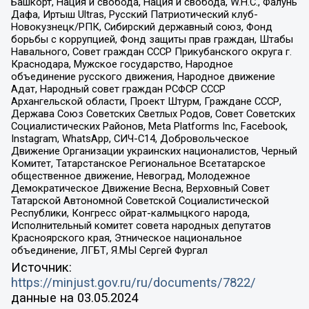
Башкорт, Нация и свобода, Нация и свобода, W.H.С., Фалунь
Дафа, Иртыш Ultras, Русский Патриотический клуб-
Новокузнецк/РПК, Сибирский державный союз, Фонд
борьбы с коррупцией, Фонд защиты прав граждан, Штабы
Навального, Совет граждан СССР Прикубанского округа г.
Краснодара, Мужское государство, Народное
объединение русского движения, Народное движение
Адат, Народный совет граждан РСФСР СССР
Архангельской области, Проект Штурм, Граждане СССР,
Держава Союз Советских Светлых Родов, Совет Советских
Социалистических Районов, Meta Platforms Inc, Facebook,
Instagram, WhatsApp, СИЧ-С14, Добровольческое
Движение Организации украинских националистов, Черный
Комитет, Татарстанское Региональное Всетатарское
общественное движение, Невоград, Молодежное
Демократическое Движение Весна, Верховный Совет
Татарской Автономной Советской Социалистической
Республики, Конгресс ойрат-калмыцкого народа,
Исполнительный комитет совета народных депутатов
Красноярского края, Этническое национальное
объединение, ЛГБТ, Я.МЫ Сергей Фургал
Источник:
https://minjust.gov.ru/ru/documents/7822/
данные на
03.05.2024