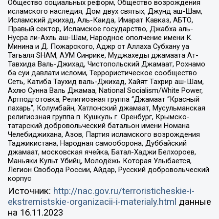
Общество социальных реформ, Общество возрождения
исламского наследия, Дом двух святых, Джунд аш-Шам,
Исламский джихад, Аль-Каида, Имарат Кавказ, АБТО,
Правый сектор, Исламское государство, Джабха аль-
Нусра ли-Ахль аш-Шам, Народное ополчение имени К.
Минина и Д. Пожарского, Аджр от Аллаха Субхану уа
Тагьаля SHAM, АУМ Синрике, Муджахеды джамаата Ат-
Тавхида Валь-Джихад, Чистопольский Джамаат, Рохнамо
ба суи давлати исломи, Террористическое сообщество
Сеть, Катиба Таухид валь-Джихад, Хайят Тахрир аш-Шам,
Ахлю Сунна Валь Джамаа, National Socialism/White Power,
Артподготовка, Религиозная группа “Джамаат “Красный
пахарь”, Колумбайн, Хатлонский джамаат, Мусульманская
религиозная группа п. Кушкуль г. Оренбург, Крымско-
татарский добровольческий батальон имени Номана
Челебиджихана, Азов, Партия исламского возрождения
Таджикистана, Народная самооборона, Дуббайский
джамаат, московская ячейка, Батал-Хаджи Белхороев,
Маньяки Культ Убийц, Молодёжь Которая Улыбается,
Легион Свобода России, Айдар, Русский добровольческий
корпус
Источник:
http://nac.gov.ru/terroristicheskie-i-
ekstremistskie-organizacii-i-materialy.html
данные
на
16.11.2023