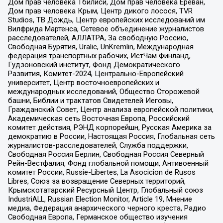
Дом прав человека Тбилиси, Дом прав человека Ереван,
Дом прав человека Крым, Центр дикого лосося, TVR
Studios, ТВ Дождь, Центр европейских исследований им
Вилфрида Мартенса, Сетевое объединение журналистов
расследователей, АЛЛАТРА, За свободную Россию,
Свободная Бурятия, Uralic, UnKremlin, Международная
федерация транспортных рабочих, ИстЧам Финланд,
Гудзоновский институт, Фонд Демократического
Развития, Комитет-2024, Центрально-Европейский
университет, Центр восточноевропейских и
международных исследований, Общество Сторожевой
башни, Библии и трактатов Свидетелей Иеговы,
Гражданский Совет, Центр анализа европейской политики,
Академическая сеть Восточная Европа, Российский
комитет действия, РЭНД корпорейшн, Русская Америка за
демократию в России, Настоящая Россия, Глобальная сеть
журналистов-расследователей, Служба поддержки,
Свободная Россия Берлин, Свободная Россия Северный
Рейн-Вестфалия, Фонд глобальной помощи, Антивоенный
комитет России, Russie-Libertes, La Asocicion de Rusos
Libres, Союз за возвращение Северных территорий,
Крымскотатарский Ресурсный Центр, Глобальный союз
IndustriALL, Russian Election Monitor, Article 19, Мнение
медиа, Федерация анархического черного креста, Радио
Свободная Европа, Германское общество изучения