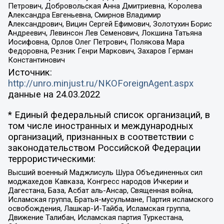
Петрович, Добровольская Анна Дмитриевна, Королева
Александра Евгеньевна, Смирнов Владимир
Александрович, Вицин Сергей Ефимович, Золотухин Борис
Андреевич, Левинсон Лев Семенович, Локшина Татьяна
Иосифовна, Орлов Олег Петрович, Полякова Мара
Федоровна, Резник Генри Маркович, Захаров Герман
Константинович
Источник:
http://unro.minjust.ru/NKOForeignAgent.aspx
данные на
24.03.2022
* Единый федеральный список организаций, в
том числе иностранных и международных
организаций, признанных в соответствии с
законодательством Российской Федерации
террористическими:
Высший военный Маджлисуль Шура Объединенных сил
моджахедов Кавказа, Конгресс народов Ичкерии и
Дагестана, База, Асбат аль-Ансар, Священная война,
Исламская группа, Братья-мусульмане, Партия исламского
освобождения, Лашкар-И-Тайба, Исламская группа,
Движение Талибан, Исламская партия Туркестана,