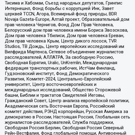
Тисима и Хабомаи, Съезд народных депутатов, Гринпис
Интернешнл, Фонд борьбы с коррупцией Инк, Завет
церквей TCCN, Агора, Всемирный фонд природы, BDR
Novaja Gazeta-Europe, Алтай проект, Образовательный дом
прав человека Чернигов, Фонд Дом Прав Человека,
Белорусский дом прав человека имени Бориса Звозскова,
Дом прав человека Тбилиси, Дом прав человека Ереван,
Дом прав человека Крым, Центр дикого лосося, TVR
Studios, ТВ Дождь, Центр европейских исследований им
Вилфрида Мартенса, Сетевое объединение журналистов
расследователей, АЛЛАТРА, За свободную Россию,
Свободная Бурятия, Uralic, UnKremlin, Международная
федерация транспортных рабочих, ИстЧам Финланд,
Гудзоновский институт, Фонд Демократического
Развития, Комитет-2024, Центрально-Европейский
университет, Центр восточноевропейских и
международных исследований, Общество Сторожевой
башни, Библии и трактатов Свидетелей Иеговы,
Гражданский Совет, Центр анализа европейской политики,
Академическая сеть Восточная Европа, Российский
комитет действия, РЭНД корпорейшн, Русская Америка за
демократию в России, Настоящая Россия, Глобальная сеть
журналистов-расследователей, Служба поддержки,
Свободная Россия Берлин, Свободная Россия Северный
Рейн-Вестфалия, Фонд глобальной помощи, Антивоенный