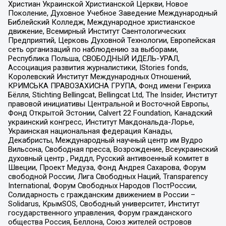
Христиан Украинской Христианской Церкви, Новое
Поколение, Духовное Учебное Заведение Международный
Библейский Колледж, Международное христианское
движение, Всемирный Институт Саентологических
Предприятий, Церковь Духовной Технологии, Европейская
сеть организаций по наблюдению за выборами,
Республика Польша, СВОБОДНЫЙ ИДЕЛЬ-УРАЛ,
Ассоциация развития журналистики, IStories fonds,
Королевский Институт Международных Отношений,
КРИМСЬКА ПРАВОЗАХИСНА ГРУПА, Фонд имени Генриха
Бёлля, Stichting Bellingcat, Bellingcat Ltd, The Insider, Институт
правовой инициативы Центральной и Восточной Европы,
Фонд Открытой Эстонии, Calvert 22 Foundation, Канадский
украинский конгресс, Институт Макдональда-Лорье,
Украинская национальная федерация Канады,
Декабристы, Международный научный центр им Вудро
Вильсона, Свободная пресса, Возрождение, Всеукраинский
духовный центр , Риддл, Русский антивоенный комитет в
Швеции, Проект Медуза, Фонд Андрея Сахарова, Форум
свободной России, Лига Свободных Наций, Transparеncy
International, Форум Свободных Народов ПостРоссии,
Солидарность с гражданским движением в России –
Solidarus, КрымSOS, Свободный университет, Институт
государственного управления, Форум гражданского
общества Россия, Беллона, Союз жителей островов