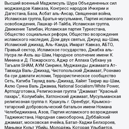
Высший военный Маджлисуль Шура Объединенных сил
моджахедов Кавказа, Конгресс народов Ичкерии и
Дагестана, База, Асбат аль-Ансар, Священная война,
Исламская группа, Братья-мусульмане, Партия исламского
освобождения, Лашкар-И-Тайба, Исламская группа,
Движение Талибан, Исламская партия Туркестана,
Общество социальных реформ, Общество возрождения
исламского наследия, Дом двух святых, Джунд аш-Шам,
Исламский джихад, Аль-Каида, Имарат Кавказ, АБТО,
Правый сектор, Исламское государство, Джабха аль-
Нусра ли-Ахль аш-Шам, Народное ополчение имени К.
Минина и Д. Пожарского, Аджр от Аллаха Субхану уа
Тагьаля SHAM, АУМ Синрике, Муджахеды джамаата Ат-
Тавхида Валь-Джихад, Чистопольский Джамаат, Рохнамо
ба суи давлати исломи, Террористическое сообщество
Сеть, Катиба Таухид валь-Джихад, Хайят Тахрир аш-Шам,
Ахлю Сунна Валь Джамаа, National Socialism/White Power,
Артподготовка, Религиозная группа “Джамаат “Красный
пахарь”, Колумбайн, Хатлонский джамаат, Мусульманская
религиозная группа п. Кушкуль г. Оренбург, Крымско-
татарский добровольческий батальон имени Номана
Челебиджихана, Азов, Партия исламского возрождения
Таджикистана, Народная самооборона, Дуббайский
джамаат, московская ячейка, Батал-Хаджи Белхороев,
Маньяки Культ Убийц, Молодёжь Которая Улыбается,