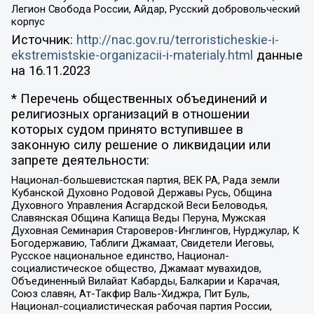
Легион Свобода России, Айдар, Русский добровольческий
корпус
Источник:
http://nac.gov.ru/terroristicheskie-i-
ekstremistskie-organizacii-i-materialy.html
данные
на
16.11.2023
* Перечень общественных объединений и
религиозных организаций в отношении
которых судом принято вступившее в
законную силу решение о ликвидации или
запрете деятельности:
Национал-большевистская партия, ВЕК РА, Рада земли
Кубанской Духовно Родовой Державы Русь, Община
Духовного Управления Асгардской Веси Беловодья,
Славянская Община Капища Веды Перуна, Мужская
Духовная Семинария Староверов-Инглингов, Нурджулар, К
Богодержавию, Таблиги Джамаат, Свидетели Иеговы,
Русское национальное единство, Национал-
социалистическое общество, Джамаат мувахидов,
Объединенный Вилайат Кабарды, Балкарии и Карачая,
Союз славян, Ат-Такфир Валь-Хиджра, Пит Буль,
Национал-социалистическая рабочая партия России,