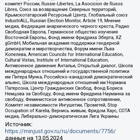
комитет России, Russie-Libertes, La Asocicion de Rusos
Libres, Союз за возвращение Северных территорий,
Крымскотатарский Ресурсный Центр, Глобальный союз
IndustriALL, Russian Election Monitor, Article 19, Мнение
медиа, Федерация анархического черного креста, Радио
Свободная Европа, Германское общество изучения
Восточной Европы, Фонд имени Фридриха Эберта, XZ
gGmbH, Мобильная академия поддержки гендерной
демократии и миротворчества, Форум имени Льва
Копелева, American Councils for International Education,
Cultural Vistas, Institute of International Education,
Антивоенное движение Антальи, Открытый диалог, Школа
международных отношений и государственной политики
им Питера Мунка, Российско-канадский демократический
альянс, Школа международных отношений им Нормана
Патерсона, Центр Гражданских Свобод, Фонд Бориса
Немцова за Свободу, Фонд имени Фридриха Науманна за
свободу, Феминистское антивоенное сопротивление,
Комитет независимости Ингушетии, Прометей, Stop
Occupation of Karelia, Вернись живым, Фридом Хаус, СОТА
медиа, Либерально-демократическая Лига Украины
Источник:
https://minjust.gov.ru/ru/documents/7756/
данные на
13.05.2024