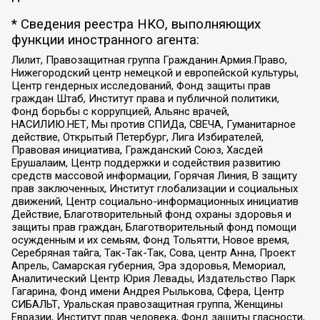
* Сведения реестра НКО, выполняющих
функции иностранного агента:
Лилит, Правозащитная группа Гражданин.Армия.Право,
Нижегородский центр немецкой и европейской культуры,
Центр гендерных исследований, Фонд защиты прав
граждан Штаб, Институт права и публичной политики,
Фонд борьбы с коррупцией, Альянс врачей,
НАСИЛИЮ.НЕТ, Мы против СПИДа, СВЕЧА, Гуманитарное
действие, Открытый Петербург, Лига Избирателей,
Правовая инициатива, Гражданский Союз, Хасдей
Ерушалаим, Центр поддержки и содействия развитию
средств массовой информации, Горячая Линия, В защиту
прав заключенных, Институт глобализации и социальных
движений, Центр социально-информационных инициатив
Действие, Благотворительный фонд охраны здоровья и
защиты прав граждан, Благотворительный фонд помощи
осужденным и их семьям, Фонд Тольятти, Новое время,
Серебряная тайга, Так-Так-Так, Сова, центр Анна, Проект
Апрель, Самарская губерния, Эра здоровья, Мемориал,
Аналитический Центр Юрия Левады, Издательство Парк
Гагарина, Фонд имени Андрея Рылькова, Сфера, Центр
СИБАЛЬТ, Уральская правозащитная группа, Женщины
Евразии, Институт прав человека, Фонд защиты гласности,