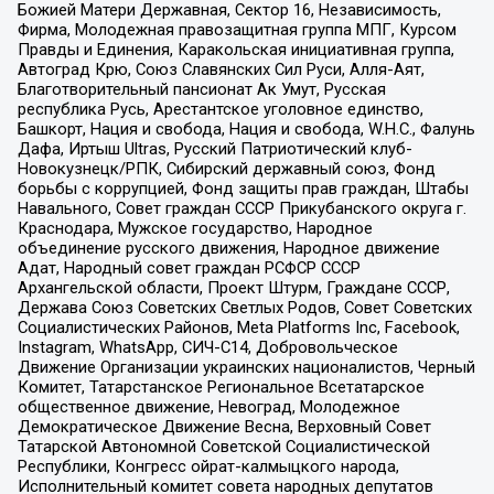
Божией Матери Державная, Сектор 16, Независимость,
Фирма, Молодежная правозащитная группа МПГ, Курсом
Правды и Единения, Каракольская инициативная группа,
Автоград Крю, Союз Славянских Сил Руси, Алля-Аят,
Благотворительный пансионат Ак Умут, Русская
республика Русь, Арестантское уголовное единство,
Башкорт, Нация и свобода, Нация и свобода, W.H.С., Фалунь
Дафа, Иртыш Ultras, Русский Патриотический клуб-
Новокузнецк/РПК, Сибирский державный союз, Фонд
борьбы с коррупцией, Фонд защиты прав граждан, Штабы
Навального, Совет граждан СССР Прикубанского округа г.
Краснодара, Мужское государство, Народное
объединение русского движения, Народное движение
Адат, Народный совет граждан РСФСР СССР
Архангельской области, Проект Штурм, Граждане СССР,
Держава Союз Советских Светлых Родов, Совет Советских
Социалистических Районов, Meta Platforms Inc, Facebook,
Instagram, WhatsApp, СИЧ-С14, Добровольческое
Движение Организации украинских националистов, Черный
Комитет, Татарстанское Региональное Всетатарское
общественное движение, Невоград, Молодежное
Демократическое Движение Весна, Верховный Совет
Татарской Автономной Советской Социалистической
Республики, Конгресс ойрат-калмыцкого народа,
Исполнительный комитет совета народных депутатов