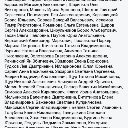
Барахоев Магомед Бекханович, Шарипков Олег
Викторович, Мошель Ирина Ароновна, Шведов Григорий
Сергеевич, Пономарев Лев Александрович, Каргалицкий
Борис Юльевич, Созаев Валерий Валерьевич, Исламов
Тимур Рифгатович, Романова Ольга Евгеньевна, Щаров
Сергей Алексадрович, Цирульников Борис Альбертович,
Гасан Ольга Павловна, Паутов Юрий Анатольевич,
Верховский Александр Маркович, Пислакова-Паркер
Марина Петровна, Кочеткова Татьяна Владимировна,
Чуркина Наталья Валерьевна, Акимова Татьяна
Николаевна, Золотарева Екатерина Александровна,
Рачинский Ян Збигневич, Жемкова Елена Борисовна,
Гудков Лев Дмитриевич, Илларионова Юлия Юрьевна,
Саранг Анна Васильевна, Захарова Светлана Сергеевна,
Аверин Владимир Анатольевич, Щур Татьяна Михайловна,
Щур Николай Алексеевич, Блинушов Андрей Юрьевич,
Мосин Алексей Геннадьевич, Гефтер Валентин Михайлович,
Симонов Алексей Кириллович, Флиге Ирина Анатольевна,
Мельникова Валентина Дмитриевна, Вититинова Елена
Владимировна, Баженова Светлана Куприяновна,
Максимов Сергей Владимирович, Беляев Сергей Иванович,
Голубева Елена Николаевна, Ганнушкина Светлана
Алексеевна, Закс Елена Владимировна, Буртина Елена
Юрьевна, Гендель Людмила Залмановна, Кокорина
Екатерина Алексеевна, Шуманов Илья Вячеславович,