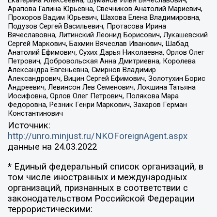
Арапова Галина Юрьевна, Свечников Анатолий Мариевич,
Прохоров Вадим Юрьевич, Шахова Елена Владимировна,
Подузов Сергей Васильевич, Протасова Ирина
Вячеславовна, Литинский Леонид Борисович, Лукашевский
Сергей Маркович, Бахмин Вячеслав Иванович, Шабад
Анатолий Ефимович, Сухих Дарья Николаевна, Орлов Олег
Петрович, Добровольская Анна Дмитриевна, Королева
Александра Евгеньевна, Смирнов Владимир
Александрович, Вицин Сергей Ефимович, Золотухин Борис
Андреевич, Левинсон Лев Семенович, Локшина Татьяна
Иосифовна, Орлов Олег Петрович, Полякова Мара
Федоровна, Резник Генри Маркович, Захаров Герман
Константинович
Источник:
http://unro.minjust.ru/NKOForeignAgent.aspx
данные на
24.03.2022
* Единый федеральный список организаций, в
том числе иностранных и международных
организаций, признанных в соответствии с
законодательством Российской Федерации
террористическими: