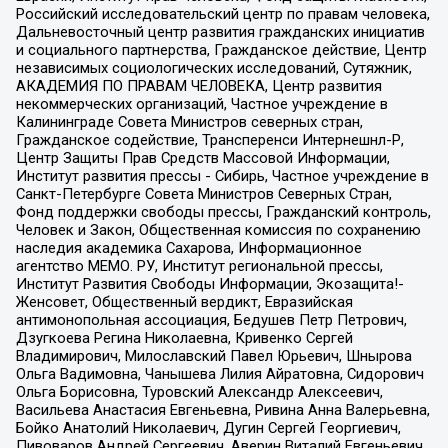
Российский исследовательский центр по правам человека,
Дальневосточный центр развития гражданских инициатив
и социального партнерства, Гражданское действие, Центр
независимых социологических исследований, Сутяжник,
АКАДЕМИЯ ПО ПРАВАМ ЧЕЛОВЕКА, Центр развития
некоммерческих организаций, Частное учреждение в
Калининграде Совета Министров северных стран,
Гражданское содействие, Трансперенси Интернешнл-Р,
Центр Защиты Прав Средств Массовой Информации,
Институт развития прессы - Сибирь, Частное учреждение в
Санкт-Петербурге Совета Министров Северных Стран,
Фонд поддержки свободы прессы, Гражданский контроль,
Человек и Закон, Общественная комиссия по сохранению
наследия академика Сахарова, Информационное
агентство МЕМО. РУ, Институт региональной прессы,
Институт Развития Свободы Информации, Экозащита!-
Женсовет, Общественный вердикт, Евразийская
антимонопольная ассоциация, Бедушев Петр Петрович,
Дзугкоева Регина Николаевна, Кривенко Сергей
Владимирович, Милославский Павел Юрьевич, Шнырова
Ольга Вадимовна, Чанышева Лилия Айратовна, Сидорович
Ольга Борисовна, Туровский Александр Алексеевич,
Васильева Анастасия Евгеньевна, Ривина Анна Валерьевна,
Бойко Анатолий Николаевич, Дугин Сергей Георгиевич,
Пивоваров Андрей Сергеевич, Аверин Виталий Евгеньевич,