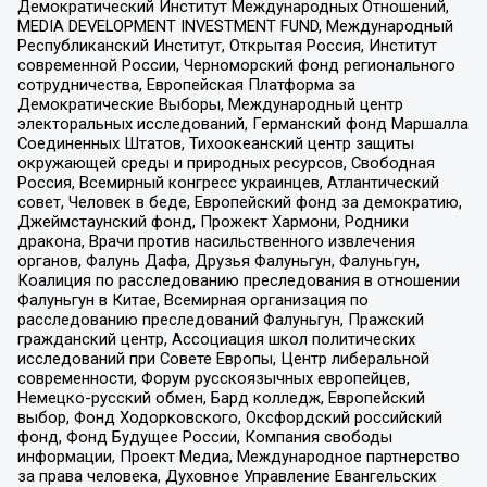
Демократический Институт Международных Отношений,
MEDIA DEVELOPMENT INVESTMENT FUND, Международный
Республиканский Институт, Открытая Россия, Институт
современной России, Черноморский фонд регионального
сотрудничества, Европейская Платформа за
Демократические Выборы, Международный центр
электоральных исследований, Германский фонд Маршалла
Соединенных Штатов, Тихоокеанский центр защиты
окружающей среды и природных ресурсов, Свободная
Россия, Всемирный конгресс украинцев, Атлантический
совет, Человек в беде, Европейский фонд за демократию,
Джеймстаунский фонд, Прожект Хармони, Родники
дракона, Врачи против насильственного извлечения
органов, Фалунь Дафа, Друзья Фалуньгун, Фалуньгун,
Коалиция по расследованию преследования в отношении
Фалуньгун в Китае, Всемирная организация по
расследованию преследований Фалуньгун, Пражский
гражданский центр, Ассоциация школ политических
исследований при Совете Европы, Центр либеральной
современности, Форум русскоязычных европейцев,
Немецко-русский обмен, Бард колледж, Европейский
выбор, Фонд Ходорковского, Оксфордский российский
фонд, Фонд Будущее России, Компания свободы
информации, Проект Медиа, Международное партнерство
за права человека, Духовное Управление Евангельских