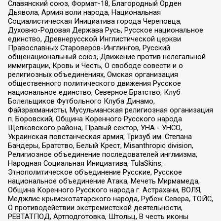
Славянский союз, Формат-18, Благородный Орден
Дьявола, Армия воли народа, Национальная
Социалистическая Инициатива города Череповца,
Духовно-Родовая Держава Русь, Русское национальное
единство, Древнерусской Инглистической церкви
Православных Староверов-Инглингов, Русский
общенациональный союз, Движение против нелегальной
иммиграции, Кровь и Честь, О свободе совести и о
религиозных объединениях, Омская организация
общественного политического движения Русское
национальное единство, Северное Братство, Клуб
Болельщиков Футбольного Клуба Динамо,
Файзрахманисты, Мусульманская религиозная организация
п. Боровский, Община Коренного Русского народа
Щелковского района, Правый сектор, УНА - УНСО,
Украинская повстанческая армия, Тризуб им. Степана
Бандеры, Братство, Белый Крест, Misanthropic division,
Религиозное объединение последователей инглиизма,
Народная Социальная Инициатива, TulaSkins,
Этнополитическое объединение Русские, Русское
национальное объединение Атака, Мечеть Мирмамеда,
Община Коренного Русского народа г. Астрахани, ВОЛЯ,
Меджлис крымскотатарского народа, Рубеж Севера, ТОЙС,
О противодействии экстремистской деятельности,
РЕВТАТПОД, Артподготовка, Штольц, В честь иконы