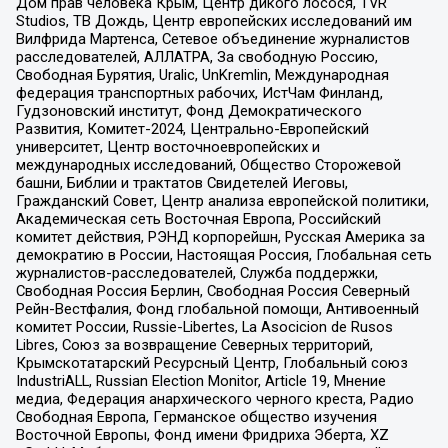
Дом прав человека Крым, Центр дикого лосося, TVR
Studios, ТВ Дождь, Центр европейских исследований им
Вилфрида Мартенса, Сетевое объединение журналистов
расследователей, АЛЛАТРА, За свободную Россию,
Свободная Бурятия, Uralic, UnKremlin, Международная
федерация транспортных рабочих, ИстЧам Финланд,
Гудзоновский институт, Фонд Демократического
Развития, Комитет-2024, Центрально-Европейский
университет, Центр восточноевропейских и
международных исследований, Общество Сторожевой
башни, Библии и трактатов Свидетелей Иеговы,
Гражданский Совет, Центр анализа европейской политики,
Академическая сеть Восточная Европа, Российский
комитет действия, РЭНД корпорейшн, Русская Америка за
демократию в России, Настоящая Россия, Глобальная сеть
журналистов-расследователей, Служба поддержки,
Свободная Россия Берлин, Свободная Россия Северный
Рейн-Вестфалия, Фонд глобальной помощи, Антивоенный
комитет России, Russie-Libertes, La Asocicion de Rusos
Libres, Союз за возвращение Северных территорий,
Крымскотатарский Ресурсный Центр, Глобальный союз
IndustriALL, Russian Election Monitor, Article 19, Мнение
медиа, Федерация анархического черного креста, Радио
Свободная Европа, Германское общество изучения
Восточной Европы, Фонд имени Фридриха Эберта, XZ