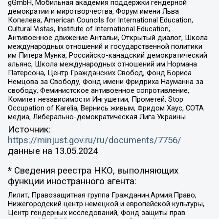
gGmbH, Мобильная академия поддержки гендерной
демократии и миротворчества, Форум имени Льва
Копелева, American Councils for International Education,
Cultural Vistas, Institute of International Education,
Антивоенное движение Антальи, Открытый диалог, Школа
международных отношений и государственной политики
им Питера Мунка, Российско-канадский демократический
альянс, Школа международных отношений им Нормана
Патерсона, Центр Гражданских Свобод, Фонд Бориса
Немцова за Свободу, Фонд имени Фридриха Науманна за
свободу, Феминистское антивоенное сопротивление,
Комитет независимости Ингушетии, Прометей, Stop
Occupation of Karelia, Вернись живым, Фридом Хаус, СОТА
медиа, Либерально-демократическая Лига Украины
Источник:
https://minjust.gov.ru/ru/documents/7756/
данные на
13.05.2024
* Сведения реестра НКО, выполняющих
функции иностранного агента:
Лилит, Правозащитная группа Гражданин.Армия.Право,
Нижегородский центр немецкой и европейской культуры,
Центр гендерных исследований, Фонд защиты прав