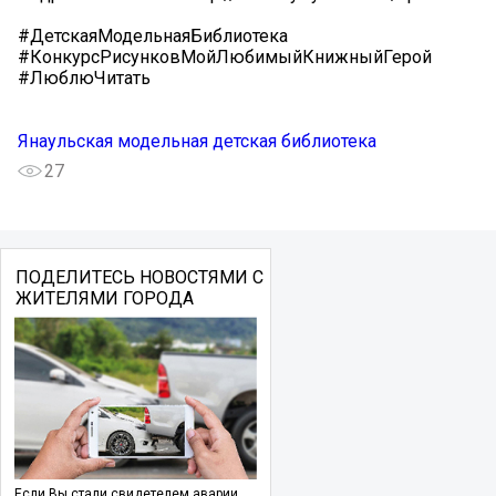
#ДетскаяМодельнаяБиблиотека
#КонкурсРисунковМойЛюбимыйКнижныйГерой
#ЛюблюЧитать
Янаульская модельная детская библиотека
27
ПОДЕЛИТЕСЬ НОВОСТЯМИ С
ЖИТЕЛЯМИ ГОРОДА
Если Вы стали свидетелем аварии,