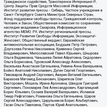
Гражданское содействие, Трансперенси Интернешнл-Р,
Центр Защиты Прав Средств Массовой Информации,
Институт развития прессы - Сибирь, Частное учреждение в
Санкт-Петербурге Совета Министров Северных Стран,
Фонд поддержки свободы прессы, Гражданский контроль,
Человек и Закон, Общественная комиссия по сохранению
наследия академика Сахарова, Информационное
агентство МЕМО. РУ, Институт региональной прессы,
Институт Развития Свободы Информации, Экозащита!-
Женсовет, Общественный вердикт, Евразийская
антимонопольная ассоциация, Бедушев Петр Петрович,
Дзугкоева Регина Николаевна, Кривенко Сергей
Владимирович, Милославский Павел Юрьевич, Шнырова
Ольга Вадимовна, Чанышева Лилия Айратовна, Сидорович
Ольга Борисовна, Туровский Александр Алексеевич,
Васильева Анастасия Евгеньевна, Ривина Анна Валерьевна,
Бойко Анатолий Николаевич, Дугин Сергей Георгиевич,
Пивоваров Андрей Сергеевич, Аверин Виталий Евгеньевич,
Барахоев Магомед Бекханович, Шарипков Олег
Викторович, Мошель Ирина Ароновна, Шведов Григорий
Сергеевич, Пономарев Лев Александрович, Каргалицкий
Борис Юльевич, Созаев Валерий Валерьевич, Исламов
Тимур Рифгатович, Романова Ольга Евгеньевна, Щаров
Сергей Алексадрович, Цирульников Борис Альбертович,
Гасан Ольга Павловна, Паутов Юрий Анатольевич,