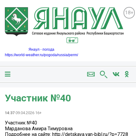
18+
Янаул - погода
https://world-weather.ru/pogoda/russia/perm/
Участник №40
14:37
09.04.2026 16+
Участник №40
Марданова Амира Тимуровна
Подробнее на сайте: http://detskaya.yan-bibl.ru/?p=7728