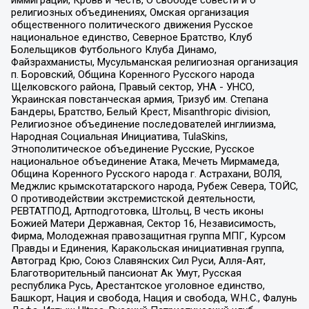
религиозных объединениях, Омская организация
общественного политического движения Русское
национальное единство, Северное Братство, Клуб
Болельщиков Футбольного Клуба Динамо,
Файзрахманисты, Мусульманская религиозная организация
п. Боровский, Община Коренного Русского народа
Щелковского района, Правый сектор, УНА - УНСО,
Украинская повстанческая армия, Тризуб им. Степана
Бандеры, Братство, Белый Крест, Misanthropic division,
Религиозное объединение последователей инглиизма,
Народная Социальная Инициатива, TulaSkins,
Этнополитическое объединение Русские, Русское
национальное объединение Атака, Мечеть Мирмамеда,
Община Коренного Русского народа г. Астрахани, ВОЛЯ,
Меджлис крымскотатарского народа, Рубеж Севера, ТОЙС,
О противодействии экстремистской деятельности,
РЕВТАТПОД, Артподготовка, Штольц, В честь иконы
Божией Матери Державная, Сектор 16, Независимость,
Фирма, Молодежная правозащитная группа МПГ, Курсом
Правды и Единения, Каракольская инициативная группа,
Автоград Крю, Союз Славянских Сил Руси, Алля-Аят,
Благотворительный пансионат Ак Умут, Русская
республика Русь, Арестантское уголовное единство,
Башкорт, Нация и свобода, Нация и свобода, W.H.С., Фалунь