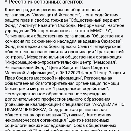
* Реестр иностранных агентов:
Калининградская региональная общественная организация "Экозащита!-Женсовет", Фонд содействия защите прав и свобод граждан "Общественный вердикт", Фонд "Институт Развития Свободы Информации", Частное учреждение "Информационное агентство МЕМО. РУ", Региональная общественная организация "Общественная комиссия по сохранению наследия академика Сахарова", Фонд поддержки свободы прессы, Санкт-Петербургская общественная правозащитная организация "Гражданский контроль", Межрегиональная общественная организация "Информационно-просветительский центр "Мемориал", Региональный Фонд "Центр Защиты Прав Средств Массовой Информации", с 05.12.2023 Фонд "Центр Защиты Прав Средств массовой информации", Региональная общественная благотворительная организация помощи беженцам и мигрантам "Гражданское содействие", Негосударственное образовательное учреждение дополнительного профессионального образования (повышение квалификации) специалистов "АКАДЕМИЯ ПО ПРАВАМ ЧЕЛОВЕКА", Свердловская региональная общественная организация "Сутяжник", Автономная некоммерческая организация "Центр независимых социологических исследований", Союз общественных объединений "Российский исследовательский центр по правам человека", Региональное общественное учреждение научно-информационный центр "МЕМОРИАЛ", Некоммерческая организация "Фонд защиты гласности", Автономная некоммерческая организация "Институт прав человека", Городская общественная организация "Екатеринбургское общество "МЕМОРИАЛ", Городская общественная организация "Рязанское историко-просветительское и правозащитное общество "Мемориал" (Рязанский Мемориал), Челябинский региональный орган общественной самодеятельности – женское общественное объединение "Женщины Евразии", Челябинский региональный орган общественной самодеятельности "Уральская правозащитная группа", Фонд содействия защите здоровья и социальной справедливости имени Андрея Рылькова, Автономная Некоммерческая Организация "Аналитический Центр Юрия Левады", Автономная некоммерческая организация социальной поддержки населения "Проект Апрель", Региональная общественная организация помощи женщинам и детям, находящимся в кризисной ситуации "Информационно-методический центр "Анна", Фонд содействия развитию массовых коммуникаций и правовому просвещению "Так-так-Так", Фонд содействия устойчивому развитию "Серебряная тайга", Свердловский региональный общественный фонд социальных проектов "Новое время", "Idel.Реалии", Кавказ.Реалии, Крым.Реалии, Телеканал Настоящее Время, Татаро-башкирская служба Радио Свобода (Azatliq Radiosi), Радио Свободная Европа/Радио Свобода (PCE/PC), "Сибирь.Реалии", "Фактограф", Благотворительный фонд помощи осужденным и их семьям, Автономная некоммерческая организация "Институт глобализации и социальных движений", Фонд "В защиту прав заключенных", Частное учреждение "Центр поддержки и содействия развитию средств массовой информации", Пензенский региональный общественный благотворительный фонд "Гражданский союз", "Север.Реалии", Некоммерческая организация Фонд "Правовая инициатива", Общество с ограниченной ответственностью "Радио Свободная Европа/Радио Свобода", Чешское информационное агентство "MEDIUM-ORIENT", Красноярская региональная общественная организация "Мы против СПИДа", Камалягин Денис Николаевич, Маркелов Сергей Евгеньевич, Пономарев Лев Александрович, Савицкая Людмила Алексеевна, Автономная некоммерческая организация "Центр по работе с проблемой насилия "НАСИЛИЮ.НЕТ", Межрегиональный профессиональный союз работников здравоохранения "Альянс врачей", Юридическое лицо, зарегистрированное в Латвийской Республике, SIA "Medusa Project" (регистрационный номер 40103797863, дата регистрации 10.06.2014), Некоммерческая организация "Фонд по борьбе с коррупцией", Автономная некоммерческая организация "Институт права и публичной политики", Баданин Роман Сергеевич, Гликин Максим Александрович, Железнова Мария Михайловна, Лукьянова Юлия Сергеевна, Маетная Елизавета Витальевна, Маняхин Петр Борисович, Чуракова Ольга Владимировна, Ярош Юлия Петровна, Юридическое лицо "The Insider SIA", зарегистрированное в Риге, Латвийская Республика (дата регистрации 26.06.2015), являющееся администратором доменного имени интернет-издания "The Insider SIA", https://theins.ru, Постернак Алексей Евгеньевич, Рубин Михаил Аркадьевич, Анин Роман Александрович, Юридическое лицо Istories fonds, зарегистрированное в Латвийской Республике (регистрационный номер 50008295751, дата регистрации 24.02.2020), Великовский Дмитрий Александрович, Долинина Ирина Николаевна, Мароховская Алеся Алексеевна, Шлейнов Роман Юрьевич, Шмагун Олеся Валентиновна, Общество с ограниченной ответственностью "Альтаир 2021", Общество с ограниченной ответственностью "Вега 2021", Общество с ограниченной ответственностью "Главный редактор 2021", Общество с ограниченной ответственностью "Ромашки монолит", Важенков Артем Валерьевич, Ивановская областная общественная организация "Центр гендерных исследований", Гурман Юрий Альбертович, Медиапроект "ОВД-Инфо", Егоров Владимир Владимирович, Жилинский Владимир Александрович, Общество с ограниченной ответственностью "ЗП", Иванова София Юрьевна, Карезина Инна Павловна, Кильтау Екатерина Викторовна, Петров Алексей Викторович, Пискунов Сергей Евгеньевич, Смирнов Сергей Сергеевич, Тихонов Михаил Сергеевич, Общество с ограниченной ответственностью "ЖУРНАЛИСТ-ИНОСТРАННЫЙ АГЕНТ", Арапова Галина Юрьевна, Вольтская Татьяна Анатольевна, Американская компания "Mason G.E.S. Anonymous Foundation" (США), являющаяся владельцем интернет-издания https://mnews.world/, Компания "Stichting Bellingcat", зарегистрированная в Нидерландах (дата регистрации 11.07.2018), Захаров Андрей Вячеславович, Клепиковская Екатерина Дмитриевна, Общество с ограниченной ответственностью "МЕМО", Перл Роман Александрович, Симонов Евгений Алексеевич, Соловьева Елена Анатольевна, Сотников Даниил Владимирович, Сурначева Елизавета Дмитриевна, Автономная некоммерческая организация по защите прав человека и информированию населения "Якутия – Наше Мнение", Общество с ограниченной ответственностью "Москоу диджитал медиа", с 26.01.2023 Общество с ограниченной ответственностью "Чайка Белые сады", Ветошкина Валерия Валерьевна, Заговора Максим Александрович, Межрегиональное общественное движение "Российская ЛГБТ - сеть", Оленичев Максим Владимирович, Павлов Иван Юрьевич, Скворцова Елена Сергеевна, Общество с ограниченной ответственностью "Как бы инагент", Кочетков Игорь Викторович, Общество с ограниченной ответственностью "Честные выборы", Еланчик Олег Александрович, Общество с ограниченной ответственностью "Нобелевский призыв", Гималова Регина Эмилевна, Григорьев Андрей Валерьевич, Григорьева Алина Александровна, Ассоциация по содействию защите прав призывников, альтернативнослужащих и военнослужащих "Правозащитная группа "Гражданин.Армия.Право", Хисамова Регина Фаритовна, Автономная некоммерческая организация по реализации социально-правовых программ "Лилит", Дальневосточное общественное движение "Маяк", Санкт-Петербургская ЛГБТ-инициативная группа "Выход", Инициативная группа ЛГБТ+ "Реверс", Алексеев Андрей Викторович, Бекбулатова Таисия Львовна, Беляев Иван Михайлович, Владыкина Елена Сергеевна, Гельман Марат Александрович, Никульшина Вероника Юрьевна, Толоконникова Надежда Андреевна, Шендерович Виктор Анатольевич, Общество с ограниченной ответственностью "Данное сообщение", Общество с ограниченной ответственностью Издательский дом "Новая глава", Айнбиндер Александра Александровна, Московский комьюнити-центр для ЛГБТ+инициатив, Благотворительный фонд развития филантропии, Deutsche Welle (Германия, Kurt-Schumacher-Strasse 3, 53113 Bonn), Борзунова Мария Михайловна, Воробьев Виктор Викторович, Голубева Анна Львовна, Константинова Алла Михайловна, Малкова Ирина Владимировна, Мурадов Мурад Абдулгалимович, Осетинская Елизавета Николаевна, Понасенков Евгений Николаевич, Ганапольский Матвей Юрьевич, Киселев Евгений Алексеевич, Борухович Ирина Григорьевна, Дремин Иван Тимофеевич, Дубровский Дмитрий Викторович, Красноярская региональная общественная организация поддержки и развития альтернативных образовательных технологий и межкультурных коммуникаций "ИНТЕРРА", Маяковская Екатерина Алексеевна, Фейгин Марк Захарович, Филимонов Андрей Викторович, Дзугкоева Регина Николаевна, Доброхотов Роман Александрович, Дудь Юрий Александрович, Елкин Сергей Владимирович, Кругликов Кирилл Игоревич, Сабунаева Мария Леонидовна, Семенов Алексей Владимирович, Шаинян Карен Багратович, Шульман Екатерина Михайловна, Асафьев Артур Валерьевич, Вахштайн Виктор Семенович, Венедиктов Алексей Алексеевич, Лушникова Екатерина Евгеньевна, Волков Леонид Михайлович, Невзоров Александр Глебович, Пархоменко Сергей Борисович, Сироткин Ярослав Николаевич, Кара-Мурза Владимир Владимирович, Баранова Наталья Владимировна, Гозман Леонид Яковлевич, Кагарлицкий Борис Юльевич, Климарев Михаил Валерьевич, Милов Владимир Станиславович, Автономная некоммерческая организация Краснодарский центр современного искусства "Типография", Моргенштерн Алишер Тагирович, Соболь Любовь Эдуардовна, Общество с ограниченной ответственностью "ЛИЗА НОРМ", Каспаров Гарри Кимович, Ходорковский Михаил Борисович, Общество с ограниченной ответственностью "Апрельские тезисы", Данилович Ирина Брониславовна, Кашин Олег Владимирович, Петров Николай Владимирович, Пивоваров Алексей Владимирович, Соколов Михаил Владимирович, Цветкова Юлия Владимировна, Чичваркин Евгений Александрович, Комитет против пыток/Команда против пыток, Общество с ограниченной ответственностью "Первый научный", Общество с ограниченной ответственностью "Вертолет и ко", Белоцерковская Вероника Борисовна, Кац Максим Евгеньевич, Лазарева Татьяна Юрьевна, Шаведдинов Руслан Табризович, Яшин Илья Валерьевич, Общество с ограниченной ответственностью "Иноагент ААВ", Алешковский Дмитрий Петрович, Альбац Евгения Марковна, Быков Дмитрий Львович, Галямина Юлия Евгеньевна, Лойко Сергей Леонидович, Мартынов Кирилл Константинович, Медведев Сергей Александрович, Крашенинников Федор Геннадиевич, Гордеева Катерина Вл