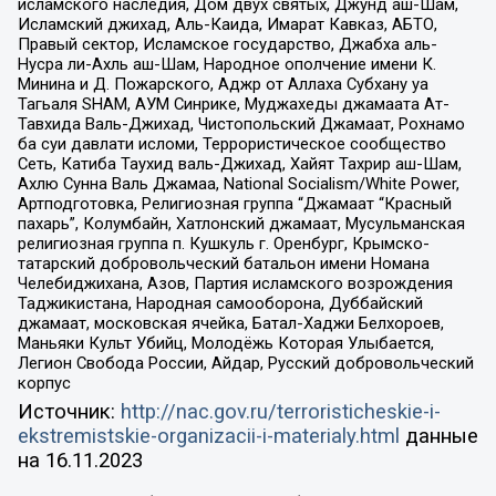
исламского наследия, Дом двух святых, Джунд аш-Шам,
Исламский джихад, Аль-Каида, Имарат Кавказ, АБТО,
Правый сектор, Исламское государство, Джабха аль-
Нусра ли-Ахль аш-Шам, Народное ополчение имени К.
Минина и Д. Пожарского, Аджр от Аллаха Субхану уа
Тагьаля SHAM, АУМ Синрике, Муджахеды джамаата Ат-
Тавхида Валь-Джихад, Чистопольский Джамаат, Рохнамо
ба суи давлати исломи, Террористическое сообщество
Сеть, Катиба Таухид валь-Джихад, Хайят Тахрир аш-Шам,
Ахлю Сунна Валь Джамаа, National Socialism/White Power,
Артподготовка, Религиозная группа “Джамаат “Красный
пахарь”, Колумбайн, Хатлонский джамаат, Мусульманская
религиозная группа п. Кушкуль г. Оренбург, Крымско-
татарский добровольческий батальон имени Номана
Челебиджихана, Азов, Партия исламского возрождения
Таджикистана, Народная самооборона, Дуббайский
джамаат, московская ячейка, Батал-Хаджи Белхороев,
Маньяки Культ Убийц, Молодёжь Которая Улыбается,
Легион Свобода России, Айдар, Русский добровольческий
корпус
Источник:
http://nac.gov.ru/terroristicheskie-i-
ekstremistskie-organizacii-i-materialy.html
данные
на
16.11.2023