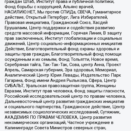
граждан Штаб, Институт права и публичной политики,
Фонд борьбы с коррупцией, Альянс врачей,
НАСИЛИЮ.НЕТ, Мы против СПИДа, СВЕЧА, Гуманитарное
действие, Открытый Петербург, Лига Избирателей,
Правовая инициатива, Гражданский Союз, Хасдей
Ерушалаим, Центр поддержки и содействия развитию
средств массовой информации, Горячая Линия, В защиту
прав заключенных, Институт глобализации и социальных
движений, Центр социально-информационных инициатив
Действие, Благотворительный фонд охраны здоровья и
защиты прав граждан, Благотворительный фонд помощи
осужденным и их семьям, Фонд Тольятти, Новое время,
Серебряная тайга, Так-Так-Так, Сова, центр Анна, Проект
Апрель, Самарская губерния, Эра здоровья, Мемориал,
Аналитический Центр Юрия Левады, Издательство Парк
Гагарина, Фонд имени Андрея Рылькова, Сфера, Центр
СИБАЛЬТ, Уральская правозащитная группа, Женщины
Евразии, Институт прав человека, Фонд защиты гласности,
Российский исследовательский центр по правам человека,
Дальневосточный центр развития гражданских инициатив
и социального партнерства, Гражданское действие, Центр
независимых социологических исследований, Сутяжник,
АКАДЕМИЯ ПО ПРАВАМ ЧЕЛОВЕКА, Центр развития
некоммерческих организаций, Частное учреждение в
Калининграде Совета Министров северных стран,