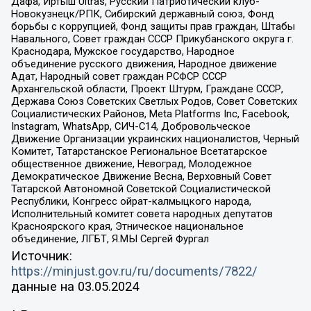
Дафа, Иртыш Ultras, Русский Патриотический клуб-
Новокузнецк/РПК, Сибирский державный союз, Фонд
борьбы с коррупцией, Фонд защиты прав граждан, Штабы
Навального, Совет граждан СССР Прикубанского округа г.
Краснодара, Мужское государство, Народное
объединение русского движения, Народное движение
Адат, Народный совет граждан РСФСР СССР
Архангельской области, Проект Штурм, Граждане СССР,
Держава Союз Советских Светлых Родов, Совет Советских
Социалистических Районов, Meta Platforms Inc, Facebook,
Instagram, WhatsApp, СИЧ-С14, Добровольческое
Движение Организации украинских националистов, Черный
Комитет, Татарстанское Региональное Всетатарское
общественное движение, Невоград, Молодежное
Демократическое Движение Весна, Верховный Совет
Татарской Автономной Советской Социалистической
Республики, Конгресс ойрат-калмыцкого народа,
Исполнительный комитет совета народных депутатов
Красноярского края, Этническое национальное
объединение, ЛГБТ, Я.МЫ Сергей Фургал
Источник:
https://minjust.gov.ru/ru/documents/7822/
данные на
03.05.2024