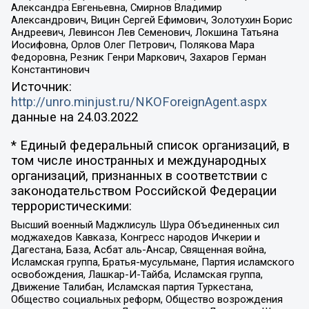
Александра Евгеньевна, Смирнов Владимир
Александрович, Вицин Сергей Ефимович, Золотухин Борис
Андреевич, Левинсон Лев Семенович, Локшина Татьяна
Иосифовна, Орлов Олег Петрович, Полякова Мара
Федоровна, Резник Генри Маркович, Захаров Герман
Константинович
Источник:
http://unro.minjust.ru/NKOForeignAgent.aspx
данные на
24.03.2022
* Единый федеральный список организаций, в
том числе иностранных и международных
организаций, признанных в соответствии с
законодательством Российской Федерации
террористическими:
Высший военный Маджлисуль Шура Объединенных сил
моджахедов Кавказа, Конгресс народов Ичкерии и
Дагестана, База, Асбат аль-Ансар, Священная война,
Исламская группа, Братья-мусульмане, Партия исламского
освобождения, Лашкар-И-Тайба, Исламская группа,
Движение Талибан, Исламская партия Туркестана,
Общество социальных реформ, Общество возрождения