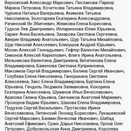
Верховский Александр Маркович, Пислакова-Паркер
Марина Петровна, Кочеткова Татьяна Владимировна,
Чуркина Наталья Валерьевна, Акимова Татьяна
Николаевна, Золотарева Екатерина Александровна,
Рачинский Ян Збигневич, Жемкова Елена Борисовна,
Гудков Лев Дмитриевич, Илларионова Юлия Юрьевна,
Саранг Анна Васильевна, Захарова Светлана Сергеевна,
Аверин Владимир Анатольевич, Щур Татьяна Михайловна,
Щур Николай Алексеевич, Блинушов Андрей Юрьевич,
Мосин Алексей Геннадьевич, Гефтер Валентин Михайлович,
Симонов Алексей Кириллович, Флиге Ирина Анатольевна,
Мельникова Валентина Дмитриевна, Вититинова Елена
Владимировна, Баженова Светлана Куприяновна,
Максимов Сергей Владимирович, Беляев Сергей Иванович,
Голубева Елена Николаевна, Ганнушкина Светлана
Алексеевна, Закс Елена Владимировна, Буртина Елена
Юрьевна, Гендель Людмила Залмановна, Кокорина
Екатерина Алексеевна, Шуманов Илья Вячеславович,
Арапова Галина Юрьевна, Свечников Анатолий Мариевич,
Прохоров Вадим Юрьевич, Шахова Елена Владимировна,
Подузов Сергей Васильевич, Протасова Ирина
Вячеславовна, Литинский Леонид Борисович, Лукашевский
Сергей Маркович, Бахмин Вячеслав Иванович, Шабад
Анатолий Ефимович, Сухих Дарья Николаевна, Орлов Олег
Петрович, Добровольская Анна Дмитриевна, Королева