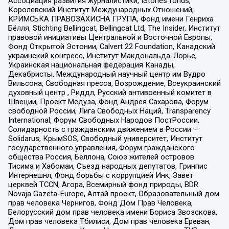
Ассоциация развития журналистики, IStories fonds,
Королевский Институт Международных Отношений,
КРИМСЬКА ПРАВОЗАХИСНА ГРУПА, Фонд имени Генриха
Бёлля, Stichting Bellingcat, Bellingcat Ltd, The Insider, Институт
правовой инициативы Центральной и Восточной Европы,
Фонд Открытой Эстонии, Calvert 22 Foundation, Канадский
украинский конгресс, Институт Макдональда-Лорье,
Украинская национальная федерация Канады,
Декабристы, Международный научный центр им Вудро
Вильсона, Свободная пресса, Возрождение, Всеукраинский
духовный центр , Риддл, Русский антивоенный комитет в
Швеции, Проект Медуза, Фонд Андрея Сахарова, Форум
свободной России, Лига Свободных Наций, Transparеncy
International, Форум Свободных Народов ПостРоссии,
Солидарность с гражданским движением в России –
Solidarus, КрымSOS, Свободный университет, Институт
государственного управления, Форум гражданского
общества Россия, Беллона, Союз жителей островов
Тисима и Хабомаи, Съезд народных депутатов, Гринпис
Интернешнл, Фонд борьбы с коррупцией Инк, Завет
церквей TCCN, Агора, Всемирный фонд природы, BDR
Novaja Gazeta-Europe, Алтай проект, Образовательный дом
прав человека Чернигов, Фонд Дом Прав Человека,
Белорусский дом прав человека имени Бориса Звозскова,
Дом прав человека Тбилиси, Дом прав человека Ереван,