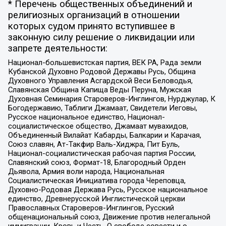
* Перечень общественных объединений и
религиозных организаций в отношении
которых судом принято вступившее в
законную силу решение о ликвидации или
запрете деятельности:
Национал-большевистская партия, ВЕК РА, Рада земли
Кубанской Духовно Родовой Державы Русь, Община
Духовного Управления Асгардской Веси Беловодья,
Славянская Община Капища Веды Перуна, Мужская
Духовная Семинария Староверов-Инглингов, Нурджулар, К
Богодержавию, Таблиги Джамаат, Свидетели Иеговы,
Русское национальное единство, Национал-
социалистическое общество, Джамаат мувахидов,
Объединенный Вилайат Кабарды, Балкарии и Карачая,
Союз славян, Ат-Такфир Валь-Хиджра, Пит Буль,
Национал-социалистическая рабочая партия России,
Славянский союз, Формат-18, Благородный Орден
Дьявола, Армия воли народа, Национальная
Социалистическая Инициатива города Череповца,
Духовно-Родовая Держава Русь, Русское национальное
единство, Древнерусской Инглистической церкви
Православных Староверов-Инглингов, Русский
общенациональный союз, Движение против нелегальной
иммиграции, Кровь и Честь, О свободе совести и о