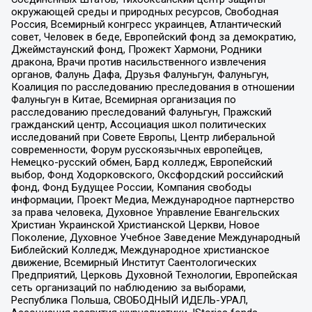
окружающей среды и природных ресурсов, Свободная
Россия, Всемирный конгресс украинцев, Атлантический
совет, Человек в беде, Европейский фонд за демократию,
Джеймстаунский фонд, Прожект Хармони, Родники
дракона, Врачи против насильственного извлечения
органов, Фалунь Дафа, Друзья Фалуньгун, Фалуньгун,
Коалиция по расследованию преследования в отношении
Фалуньгун в Китае, Всемирная организация по
расследованию преследований Фалуньгун, Пражский
гражданский центр, Ассоциация школ политических
исследований при Совете Европы, Центр либеральной
современности, Форум русскоязычных европейцев,
Немецко-русский обмен, Бард колледж, Европейский
выбор, Фонд Ходорковского, Оксфордский российский
фонд, Фонд Будущее России, Компания свободы
информации, Проект Медиа, Международное партнерство
за права человека, Духовное Управление Евангельских
Христиан Украинской Христианской Церкви, Новое
Поколение, Духовное Учебное Заведение Международный
Библейский Колледж, Международное христианское
движение, Всемирный Институт Саентологических
Предприятий, Церковь Духовной Технологии, Европейская
сеть организаций по наблюдению за выборами,
Республика Польша, СВОБОДНЫЙ ИДЕЛЬ-УРАЛ,