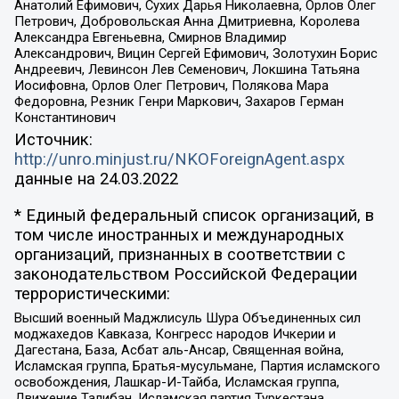
Анатолий Ефимович, Сухих Дарья Николаевна, Орлов Олег
Петрович, Добровольская Анна Дмитриевна, Королева
Александра Евгеньевна, Смирнов Владимир
Александрович, Вицин Сергей Ефимович, Золотухин Борис
Андреевич, Левинсон Лев Семенович, Локшина Татьяна
Иосифовна, Орлов Олег Петрович, Полякова Мара
Федоровна, Резник Генри Маркович, Захаров Герман
Константинович
Источник:
http://unro.minjust.ru/NKOForeignAgent.aspx
данные на
24.03.2022
* Единый федеральный список организаций, в
том числе иностранных и международных
организаций, признанных в соответствии с
законодательством Российской Федерации
террористическими:
Высший военный Маджлисуль Шура Объединенных сил
моджахедов Кавказа, Конгресс народов Ичкерии и
Дагестана, База, Асбат аль-Ансар, Священная война,
Исламская группа, Братья-мусульмане, Партия исламского
освобождения, Лашкар-И-Тайба, Исламская группа,
Движение Талибан, Исламская партия Туркестана,