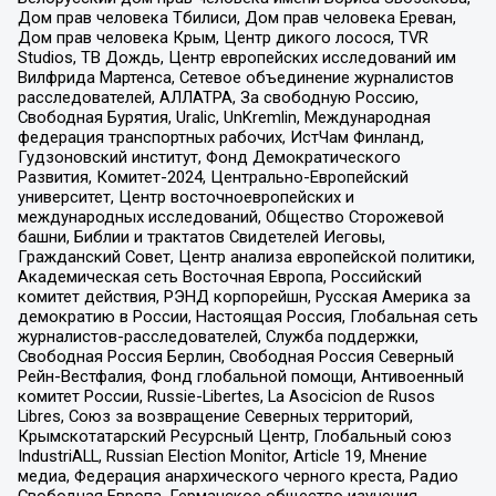
Дом прав человека Тбилиси, Дом прав человека Ереван,
Дом прав человека Крым, Центр дикого лосося, TVR
Studios, ТВ Дождь, Центр европейских исследований им
Вилфрида Мартенса, Сетевое объединение журналистов
расследователей, АЛЛАТРА, За свободную Россию,
Свободная Бурятия, Uralic, UnKremlin, Международная
федерация транспортных рабочих, ИстЧам Финланд,
Гудзоновский институт, Фонд Демократического
Развития, Комитет-2024, Центрально-Европейский
университет, Центр восточноевропейских и
международных исследований, Общество Сторожевой
башни, Библии и трактатов Свидетелей Иеговы,
Гражданский Совет, Центр анализа европейской политики,
Академическая сеть Восточная Европа, Российский
комитет действия, РЭНД корпорейшн, Русская Америка за
демократию в России, Настоящая Россия, Глобальная сеть
журналистов-расследователей, Служба поддержки,
Свободная Россия Берлин, Свободная Россия Северный
Рейн-Вестфалия, Фонд глобальной помощи, Антивоенный
комитет России, Russie-Libertes, La Asocicion de Rusos
Libres, Союз за возвращение Северных территорий,
Крымскотатарский Ресурсный Центр, Глобальный союз
IndustriALL, Russian Election Monitor, Article 19, Мнение
медиа, Федерация анархического черного креста, Радио