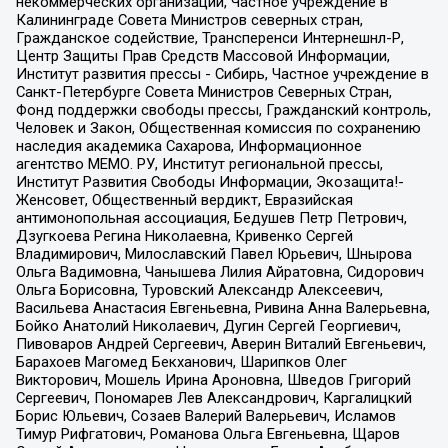
некоммерческих организаций, Частное учреждение в
Калининграде Совета Министров северных стран,
Гражданское содействие, Трансперенси Интернешнл-Р,
Центр Защиты Прав Средств Массовой Информации,
Институт развития прессы - Сибирь, Частное учреждение в
Санкт-Петербурге Совета Министров Северных Стран,
Фонд поддержки свободы прессы, Гражданский контроль,
Человек и Закон, Общественная комиссия по сохранению
наследия академика Сахарова, Информационное
агентство МЕМО. РУ, Институт региональной прессы,
Институт Развития Свободы Информации, Экозащита!-
Женсовет, Общественный вердикт, Евразийская
антимонопольная ассоциация, Бедушев Петр Петрович,
Дзугкоева Регина Николаевна, Кривенко Сергей
Владимирович, Милославский Павел Юрьевич, Шнырова
Ольга Вадимовна, Чанышева Лилия Айратовна, Сидорович
Ольга Борисовна, Туровский Александр Алексеевич,
Васильева Анастасия Евгеньевна, Ривина Анна Валерьевна,
Бойко Анатолий Николаевич, Дугин Сергей Георгиевич,
Пивоваров Андрей Сергеевич, Аверин Виталий Евгеньевич,
Барахоев Магомед Бекханович, Шарипков Олег
Викторович, Мошель Ирина Ароновна, Шведов Григорий
Сергеевич, Пономарев Лев Александрович, Каргалицкий
Борис Юльевич, Созаев Валерий Валерьевич, Исламов
Тимур Рифгатович, Романова Ольга Евгеньевна, Щаров