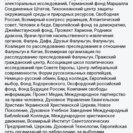
электоральных исследований, Германский фонд Маршалла
Соединенных Штатов, Тихоокеанский центр защиты
окружающей среды и природных ресурсов, Свободная
Россия, Всемирный конгресс украинцев, Атлантический
совет, Человек в беде, Европейский фонд за демократию,
Джеймстаунский фонд, Прожект Хармони, Родники
дракона, Врачи против насильственного извлечения
органов, Фалунь Дафа, Друзья Фалуньгун, Фалуньгун,
Коалиция по расследованию преследования в отношении
Фалуньгун в Китае, Всемирная организация по
расследованию преследований Фалуньгун, Пражский
гражданский центр, Ассоциация школ политических
исследований при Совете Европы, Центр либеральной
современности, Форум русскоязычных европейцев,
Немецко-русский обмен, Бард колледж, Европейский
выбор, Фонд Ходорковского, Оксфордский российский
фонд, Фонд Будущее России, Компания свободы
информации, Проект Медиа, Международное партнерство
за права человека, Духовное Управление Евангельских
Христиан Украинской Христианской Церкви, Новое
Поколение, Духовное Учебное Заведение Международный
Библейский Колледж, Международное христианское
движение, Всемирный Институт Саентологических
Предприятий, Церковь Духовной Технологии, Европейская
сеть организаций по наблюдению за выборами,