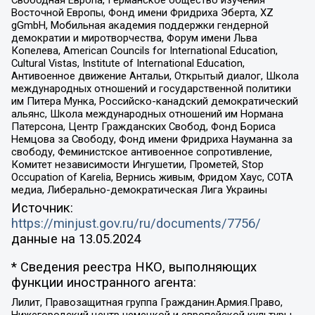
Свободная Европа, Германское общество изучения
Восточной Европы, Фонд имени Фридриха Эберта, XZ
gGmbH, Мобильная академия поддержки гендерной
демократии и миротворчества, Форум имени Льва
Копелева, American Councils for International Education,
Cultural Vistas, Institute of International Education,
Антивоенное движение Антальи, Открытый диалог, Школа
международных отношений и государственной политики
им Питера Мунка, Российско-канадский демократический
альянс, Школа международных отношений им Нормана
Патерсона, Центр Гражданских Свобод, Фонд Бориса
Немцова за Свободу, Фонд имени Фридриха Науманна за
свободу, Феминистское антивоенное сопротивление,
Комитет независимости Ингушетии, Прометей, Stop
Occupation of Karelia, Вернись живым, Фридом Хаус, СОТА
медиа, Либерально-демократическая Лига Украины
Источник:
https://minjust.gov.ru/ru/documents/7756/
данные на
13.05.2024
* Сведения реестра НКО, выполняющих
функции иностранного агента:
Лилит, Правозащитная группа Гражданин.Армия.Право,
Нижегородский центр немецкой и европейской культуры,