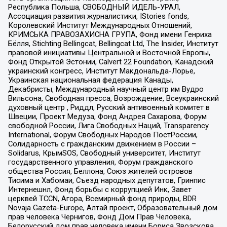
Республика Польша, СВОБОДНЫЙ ИДЕЛЬ-УРАЛ,
Ассоциация развития журналистики, IStories fonds,
Королевский Институт Международных Отношений,
КРИМСЬКА ПРАВОЗАХИСНА ГРУПА, Фонд имени Генриха
Бёлля, Stichting Bellingcat, Bellingcat Ltd, The Insider, Институт
правовой инициативы Центральной и Восточной Европы,
Фонд Открытой Эстонии, Calvert 22 Foundation, Канадский
украинский конгресс, Институт Макдональда-Лорье,
Украинская национальная федерация Канады,
Декабристы, Международный научный центр им Вудро
Вильсона, Свободная пресса, Возрождение, Всеукраинский
духовный центр , Риддл, Русский антивоенный комитет в
Швеции, Проект Медуза, Фонд Андрея Сахарова, Форум
свободной России, Лига Свободных Наций, Transparеncy
International, Форум Свободных Народов ПостРоссии,
Солидарность с гражданским движением в России –
Solidarus, КрымSOS, Свободный университет, Институт
государственного управления, Форум гражданского
общества Россия, Беллона, Союз жителей островов
Тисима и Хабомаи, Съезд народных депутатов, Гринпис
Интернешнл, Фонд борьбы с коррупцией Инк, Завет
церквей TCCN, Агора, Всемирный фонд природы, BDR
Novaja Gazeta-Europe, Алтай проект, Образовательный дом
прав человека Чернигов, Фонд Дом Прав Человека,
Белорусский дом прав человека имени Бориса Звозскова,