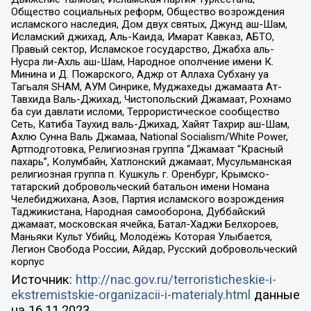
Общество социальных реформ, Общество возрождения
исламского наследия, Дом двух святых, Джунд аш-Шам,
Исламский джихад, Аль-Каида, Имарат Кавказ, АБТО,
Правый сектор, Исламское государство, Джабха аль-
Нусра ли-Ахль аш-Шам, Народное ополчение имени К.
Минина и Д. Пожарского, Аджр от Аллаха Субхану уа
Тагьаля SHAM, АУМ Синрике, Муджахеды джамаата Ат-
Тавхида Валь-Джихад, Чистопольский Джамаат, Рохнамо
ба суи давлати исломи, Террористическое сообщество
Сеть, Катиба Таухид валь-Джихад, Хайят Тахрир аш-Шам,
Ахлю Сунна Валь Джамаа, National Socialism/White Power,
Артподготовка, Религиозная группа “Джамаат “Красный
пахарь”, Колумбайн, Хатлонский джамаат, Мусульманская
религиозная группа п. Кушкуль г. Оренбург, Крымско-
татарский добровольческий батальон имени Номана
Челебиджихана, Азов, Партия исламского возрождения
Таджикистана, Народная самооборона, Дуббайский
джамаат, московская ячейка, Батал-Хаджи Белхороев,
Маньяки Культ Убийц, Молодёжь Которая Улыбается,
Легион Свобода России, Айдар, Русский добровольческий
корпус
Источник:
http://nac.gov.ru/terroristicheskie-i-
ekstremistskie-organizacii-i-materialy.html
данные
на
16.11.2023