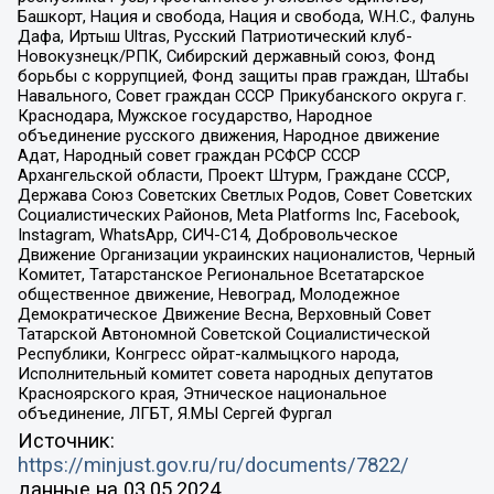
Башкорт, Нация и свобода, Нация и свобода, W.H.С., Фалунь
Дафа, Иртыш Ultras, Русский Патриотический клуб-
Новокузнецк/РПК, Сибирский державный союз, Фонд
борьбы с коррупцией, Фонд защиты прав граждан, Штабы
Навального, Совет граждан СССР Прикубанского округа г.
Краснодара, Мужское государство, Народное
объединение русского движения, Народное движение
Адат, Народный совет граждан РСФСР СССР
Архангельской области, Проект Штурм, Граждане СССР,
Держава Союз Советских Светлых Родов, Совет Советских
Социалистических Районов, Meta Platforms Inc, Facebook,
Instagram, WhatsApp, СИЧ-С14, Добровольческое
Движение Организации украинских националистов, Черный
Комитет, Татарстанское Региональное Всетатарское
общественное движение, Невоград, Молодежное
Демократическое Движение Весна, Верховный Совет
Татарской Автономной Советской Социалистической
Республики, Конгресс ойрат-калмыцкого народа,
Исполнительный комитет совета народных депутатов
Красноярского края, Этническое национальное
объединение, ЛГБТ, Я.МЫ Сергей Фургал
Источник:
https://minjust.gov.ru/ru/documents/7822/
данные на
03.05.2024