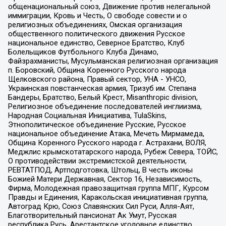
общенациональный союз, Движение против нелегальной
иммиграции, Кровь и Честь, О свободе совести и о
религиозных объединениях, Омская организация
общественного политического движения Русское
национальное единство, Северное Братство, Клуб
Болельщиков Футбольного Клуба Динамо,
Файзрахманисты, Мусульманская религиозная организация
п. Боровский, Община Коренного Русского народа
Щелковского района, Правый сектор, УНА - УНСО,
Украинская повстанческая армия, Тризуб им. Степана
Бандеры, Братство, Белый Крест, Misanthropic division,
Религиозное объединение последователей инглиизма,
Народная Социальная Инициатива, TulaSkins,
Этнополитическое объединение Русские, Русское
национальное объединение Атака, Мечеть Мирмамеда,
Община Коренного Русского народа г. Астрахани, ВОЛЯ,
Меджлис крымскотатарского народа, Рубеж Севера, ТОЙС,
О противодействии экстремистской деятельности,
РЕВТАТПОД, Артподготовка, Штольц, В честь иконы
Божией Матери Державная, Сектор 16, Независимость,
Фирма, Молодежная правозащитная группа МПГ, Курсом
Правды и Единения, Каракольская инициативная группа,
Автоград Крю, Союз Славянских Сил Руси, Алля-Аят,
Благотворительный пансионат Ак Умут, Русская
республика Русь, Арестантское уголовное единство,