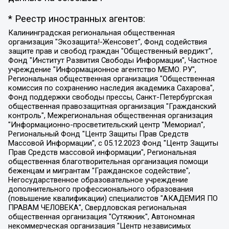
* Реестр иностранных агентов:
Калининградская региональная общественная организация "Экозащита!-Женсовет", Фонд содействия защите прав и свобод граждан "Общественный вердикт", Фонд "Институт Развития Свободы Информации", Частное учреждение "Информационное агентство МЕМО. РУ", Региональная общественная организация "Общественная комиссия по сохранению наследия академика Сахарова", Фонд поддержки свободы прессы, Санкт-Петербургская общественная правозащитная организация "Гражданский контроль", Межрегиональная общественная организация "Информационно-просветительский центр "Мемориал", Региональный Фонд "Центр Защиты Прав Средств Массовой Информации", с 05.12.2023 Фонд "Центр Защиты Прав Средств массовой информации", Региональная общественная благотворительная организация помощи беженцам и мигрантам "Гражданское содействие", Негосударственное образовательное учреждение дополнительного профессионального образования (повышение квалификации) специалистов "АКАДЕМИЯ ПО ПРАВАМ ЧЕЛОВЕКА", Свердловская региональная общественная организация "Сутяжник", Автономная некоммерческая организация "Центр независимых социологических исследований", Союз общественных объединений "Российский исследовательский центр по правам человека", Региональное общественное учреждение научно-информационный центр "МЕМОРИАЛ", Некоммерческая организация "Фонд защиты гласности", Автономная некоммерческая организация "Институт прав человека", Городская общественная организация "Екатеринбургское общество "МЕМОРИАЛ", Городская общественная организация "Рязанское историко-просветительское и правозащитное общество "Мемориал" (Рязанский Мемориал), Челябинский региональный орган общественной самодеятельности – женское общественное объединение "Женщины Евразии", Челябинский региональный орган общественной самодеятельности "Уральская правозащитная группа", Фонд содействия защите здоровья и социальной справедливости имени Андрея Рылькова, Автономная Некоммерческая Организация "Аналитический Центр Юрия Левады", Автономная некоммерческая организация социальной поддержки населения "Проект Апрель", Региональная общественная организация помощи женщинам и детям, находящимся в кризисной ситуации "Информационно-методический центр "Анна", Фонд содействия развитию массовых коммуникаций и правовому просвещению "Так-так-Так", Фонд содействия устойчивому развитию "Серебряная тайга", Свердловский региональный общественный фонд социальных проектов "Новое время", "Idel.Реалии", Кавказ.Реалии, Крым.Реалии, Телеканал Настоящее Время, Татаро-башкирская служба Радио Свобода (Azatliq Radiosi), Радио Свободная Европа/Радио Свобода (PCE/PC), "Сибирь.Реалии", "Фактограф", Благотворительный фонд помощи осужденным и их семьям, Автономная некоммерческая организация "Институт глобализации и социальных движений", Фонд "В защиту прав заключенных", Частное учреждение "Центр поддержки и содействия развитию средств массовой информации", Пензенский региональный общественный благотворительный фонд "Гражданский союз", "Север.Реалии", Некоммерческая организация Фонд "Правовая инициатива", Общество с ограниченной ответственностью "Радио Свободная Европа/Радио Свобода", Чешское информационное агентство "MEDIUM-ORIENT", Красноярская региональная общественная организация "Мы против СПИДа", Камалягин Денис Николаевич, Маркелов Сергей Евгеньевич, Пономарев Лев Александрович, Савицкая Людмила Алексеевна, Автономная некоммерческая организация "Центр по работе с проблемой насилия "НАСИЛИЮ.НЕТ", Межрегиональный профессиональный союз работников здравоохранения "Альянс врачей", Юридическое лицо, зарегистрированное в Латвийской Республике, SIA "Medusa Project" (регистрационный номер 40103797863, дата регистрации 10.06.2014), Некоммерческая организация "Фонд по борьбе с коррупцией", Автономная некоммерческая организация "Институт права и публичной политики", Баданин Роман Сергеевич, Гликин Максим Александрович, Железнова Мария Михайловна, Лукьянова Юлия Сергеевна, Маетная Елизавета Витальевна, Маняхин Петр Борисович, Чуракова Ольга Владимировна, Ярош Юлия Петровна, Юридическое лицо "The Insider SIA", зарегистрированное в Риге, Латвийская Республика (дата регистрации 26.06.2015), являющееся администратором доменного имени интернет-издания "The Insider SIA", https://theins.ru, Постернак Алексей Евгеньевич, Рубин Михаил Аркадьевич, Анин Роман Александрович, Юридическое лицо Istories fonds, зарегистрированное в Латвийской Республике (регистрационный номер 50008295751, дата регистрации 24.02.2020), Великовский Дмитрий Александрович, Долинина Ирина Николаевна, Мароховская Алеся Алексеевна, Шлейнов Роман Юрьевич, Шмагун Олеся Валентиновна, Общество с ограниченной ответственностью "Альтаир 2021", Общество с ограниченной ответственностью "Вега 2021", Общество с ограниченной ответственностью "Главный редактор 2021", Общество с ограниченной ответственностью "Ромашки монолит", Важенков Артем Валерьевич, Ивановская областная общественная организация "Центр гендерных исследований", Гурман Юрий Альбертович, Медиапроект "ОВД-Инфо", Егоров Владимир Владимирович, Жилинский Владимир Александрович, Общество с ограниченной ответственностью "ЗП", Иванова София Юрьевна, Карезина Инна Павловна, Кильтау Екатерина Викторовна, Петров Алексей Викторович, Пискунов Сергей Евгеньевич, Смирнов Сергей Сергеевич, Тихонов Михаил Сергеевич, Общество с ограниченной ответственностью "ЖУРНАЛИСТ-ИНОСТРАННЫЙ АГЕНТ", Арапова Галина Юрьевна, Вольтская Татьяна Анатольевна, Американская компания "Mason G.E.S. Anonymous Foundation" (США), являющаяся владельцем интернет-издания https://mnews.world/, Компания "Stichting Bellingcat", зарегистрированная в Нидерландах (дата регистрации 11.07.2018), Захаров Андрей Вячеславович, Клепиковская Екатерина Дмитриевна, Общество с ограниченной ответственностью "МЕМО", Перл Роман Александрович, Симонов Евгений Алексеевич, Соловьева Елена Анатольевна, Сотников Даниил Владимирович, Сурначева Елизавета Дмитриевна, Автономная некоммерческая организация по защите прав человека и информированию населения "Якутия – Наше Мнение", Общество с ограниченной ответственностью "Москоу диджитал медиа", с 26.01.2023 Общество с ограниченной ответственностью "Чайка Белые сады", Ветошкина Валерия Валерьевна, Заговора Максим Александрович, Межрегиональное общественное движение "Российская ЛГБТ - сеть", Оленичев Максим Владимирович, Павлов Иван Юрьевич, Скворцова Елена Сергеевна, Общество с ограниченной ответственностью "Как бы инагент", Кочетков Игорь Викторович, Общество с ограниченной ответственностью "Честные выборы", Еланчик Олег Александрович, Общество с ограниченной ответственностью "Нобелевский призыв", Гималова Регина Эмилевна, Григорьев Андрей Валерьевич, Григорьева Алина Александровна, Ассоциация по содействию защите прав призывников, альтернативнослужащих и военнослужащих "Правозащитная группа "Гражданин.Армия.Право", Хисамова Регина Фаритовна, Автономная некоммерческая организация по реализации социально-правовых программ "Лилит", Дальневосточное общественное движение "Маяк", Санкт-Петербургская ЛГБТ-инициативная группа "Выход", Инициативная группа ЛГБТ+ "Реверс", Алексеев Андрей Викторович, Бекбулатова Таисия Львовна, Беляев Иван Михайлович, Владыкина Елена Сергеевна, Гельман Марат Александрович, Никульшина Вероника Юрьевна, Толоконникова Надежда Андреевна, Шендерович Виктор Анатольевич, Общество с ограниченной ответственностью "Данное сообщение", Общество с ограниченной ответственностью Издательский дом "Новая глава", Айнбиндер Александра Александровна, Московский комьюнити-центр для ЛГБТ+инициатив, Благотворительный фонд развития филантропии, Deutsche Welle (Германия, Kurt-Schumacher-Strasse 3, 53113 Bonn), Борзунова Мария Михайловна, Воробьев Виктор Викторович, Голубева Анна Львовна, Константинова Алла Михайловна, Малкова Ирина Владимировна, Мурадов Мурад Абдулгалимович, Осетинская Елизавета Николаевна, Понасенков Евгений Николаевич, Ганапольский Матвей Юрьевич, Киселев Евгений Алексеевич, Борухович Ирина Григорьевна, Дремин Иван Тимофеевич, Дубровский Дмитрий Викторович, Красноярская региональная общественная организация поддержки и развития альтернативных образовательных технологий и межкультурных коммуникаций "ИНТЕРРА", Маяковская Екатерина Алексеевна, Фейгин Марк Захарович, Филимонов Андрей Викторович, Дзугкоева Регина Николаевна, Доброхотов Роман Александрович, Дудь Юрий Александрович, Елкин Сергей Владимирович, Кругликов Кирилл Игоревич, Сабунаева Мария Леонидовна, Семенов Алексей Владимирович, Шаинян Карен Багратович, Шульман Екатерина Михайловна, Асафьев Артур Валерьевич, Вахштайн Виктор Семенович, Венедиктов Алексей Алексеевич, Лушникова Екатерина Евгеньевна, Волков Леонид Михайлович, Невзоров Александр Глебович, Пархоменко Сергей Борисович, Сироткин Ярослав Николаевич, Кара-Мурза Владимир Владимирович, Баранова Наталья Владимировна, Гозман Леонид Яковлевич, Кагарлицкий Борис Юльевич, Климарев Михаил Валерьевич, Милов Владимир Станиславович, Автономная некоммерческая организация Краснодарский центр современного искусства "Типография", Моргенштерн Алишер Тагирович, Соболь Любовь Эдуардовна, Общество с ограниченной ответственностью "ЛИЗА НОРМ", Каспаров Гарри Кимович, Ходорковский Михаил Борисович, Общество с ограниченной ответственностью "Апрельские тезисы", Данилович Ирина Брониславовна, Кашин Олег Владимирович, Петров Николай Владимирович, Пивоваров Алексей Владимирович, Соколов Михаил Владимирович, Цветкова Юлия Владимировна, Чичваркин Евгений Александрович, Комитет против пыток/Команда против пыток, Общество с ограниченной ответственностью "Первый научный", Общество с ограниченной ответственностью "Вертолет и ко", Белоцерковская Вероника Борисовна, Кац Максим Евгеньевич, Лазарева Татьяна Юрьевна, Шаведдинов Руслан Табризович, Яшин Илья Валерьевич, Общество с ограниченной ответственностью "Иноагент ААВ", Алешковский Дмитрий Петрович, Альбац Евгения Марковна, Быков Дмитрий Львович, Галямина Юлия Евгеньевна, Лойко Сергей Леонидович, Мартынов Кирилл Константинович, Медведев Сергей Александрович, Крашенинников Федор Геннадиевич, Гордеева Катерина Вл