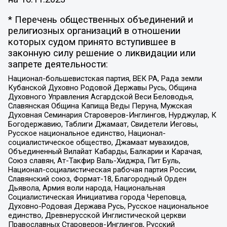
* Перечень общественных объединений и
религиозных организаций в отношении
которых судом принято вступившее в
законную силу решение о ликвидации или
запрете деятельности:
Национал-большевистская партия, ВЕК РА, Рада земли
Кубанской Духовно Родовой Державы Русь, Община
Духовного Управления Асгардской Веси Беловодья,
Славянская Община Капища Веды Перуна, Мужская
Духовная Семинария Староверов-Инглингов, Нурджулар, К
Богодержавию, Таблиги Джамаат, Свидетели Иеговы,
Русское национальное единство, Национал-
социалистическое общество, Джамаат мувахидов,
Объединенный Вилайат Кабарды, Балкарии и Карачая,
Союз славян, Ат-Такфир Валь-Хиджра, Пит Буль,
Национал-социалистическая рабочая партия России,
Славянский союз, Формат-18, Благородный Орден
Дьявола, Армия воли народа, Национальная
Социалистическая Инициатива города Череповца,
Духовно-Родовая Держава Русь, Русское национальное
единство, Древнерусской Инглистической церкви
Православных Староверов-Инглингов, Русский