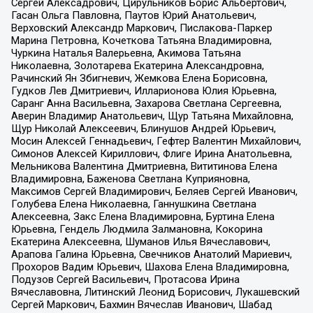
Сергей Алексадрович, Цирульников Борис Альбертович,
Гасан Ольга Павловна, Паутов Юрий Анатольевич,
Верховский Александр Маркович, Пислакова-Паркер
Марина Петровна, Кочеткова Татьяна Владимировна,
Чуркина Наталья Валерьевна, Акимова Татьяна
Николаевна, Золотарева Екатерина Александровна,
Рачинский Ян Збигневич, Жемкова Елена Борисовна,
Гудков Лев Дмитриевич, Илларионова Юлия Юрьевна,
Саранг Анна Васильевна, Захарова Светлана Сергеевна,
Аверин Владимир Анатольевич, Щур Татьяна Михайловна,
Щур Николай Алексеевич, Блинушов Андрей Юрьевич,
Мосин Алексей Геннадьевич, Гефтер Валентин Михайлович,
Симонов Алексей Кириллович, Флиге Ирина Анатольевна,
Мельникова Валентина Дмитриевна, Вититинова Елена
Владимировна, Баженова Светлана Куприяновна,
Максимов Сергей Владимирович, Беляев Сергей Иванович,
Голубева Елена Николаевна, Ганнушкина Светлана
Алексеевна, Закс Елена Владимировна, Буртина Елена
Юрьевна, Гендель Людмила Залмановна, Кокорина
Екатерина Алексеевна, Шуманов Илья Вячеславович,
Арапова Галина Юрьевна, Свечников Анатолий Мариевич,
Прохоров Вадим Юрьевич, Шахова Елена Владимировна,
Подузов Сергей Васильевич, Протасова Ирина
Вячеславовна, Литинский Леонид Борисович, Лукашевский
Сергей Маркович, Бахмин Вячеслав Иванович, Шабад