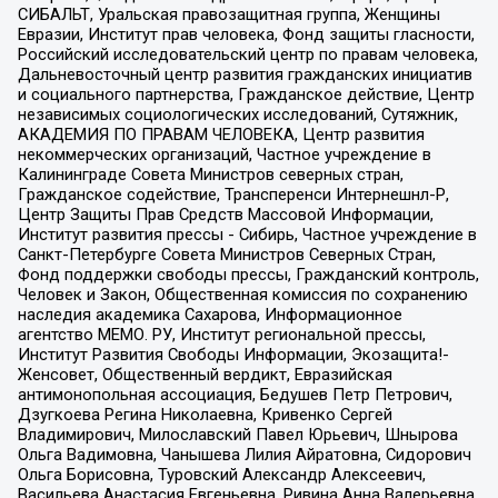
СИБАЛЬТ, Уральская правозащитная группа, Женщины
Евразии, Институт прав человека, Фонд защиты гласности,
Российский исследовательский центр по правам человека,
Дальневосточный центр развития гражданских инициатив
и социального партнерства, Гражданское действие, Центр
независимых социологических исследований, Сутяжник,
АКАДЕМИЯ ПО ПРАВАМ ЧЕЛОВЕКА, Центр развития
некоммерческих организаций, Частное учреждение в
Калининграде Совета Министров северных стран,
Гражданское содействие, Трансперенси Интернешнл-Р,
Центр Защиты Прав Средств Массовой Информации,
Институт развития прессы - Сибирь, Частное учреждение в
Санкт-Петербурге Совета Министров Северных Стран,
Фонд поддержки свободы прессы, Гражданский контроль,
Человек и Закон, Общественная комиссия по сохранению
наследия академика Сахарова, Информационное
агентство МЕМО. РУ, Институт региональной прессы,
Институт Развития Свободы Информации, Экозащита!-
Женсовет, Общественный вердикт, Евразийская
антимонопольная ассоциация, Бедушев Петр Петрович,
Дзугкоева Регина Николаевна, Кривенко Сергей
Владимирович, Милославский Павел Юрьевич, Шнырова
Ольга Вадимовна, Чанышева Лилия Айратовна, Сидорович
Ольга Борисовна, Туровский Александр Алексеевич,
Васильева Анастасия Евгеньевна, Ривина Анна Валерьевна,