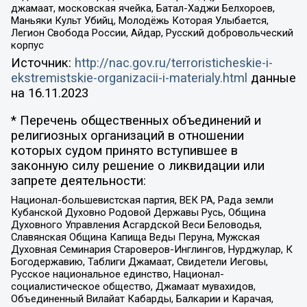
джамаат, московская ячейка, Батал-Хаджи Белхороев,
Маньяки Культ Убийц, Молодёжь Которая Улыбается,
Легион Свобода России, Айдар, Русский добровольческий
корпус
Источник:
http://nac.gov.ru/terroristicheskie-i-
ekstremistskie-organizacii-i-materialy.html
данные
на
16.11.2023
* Перечень общественных объединений и
религиозных организаций в отношении
которых судом принято вступившее в
законную силу решение о ликвидации или
запрете деятельности:
Национал-большевистская партия, ВЕК РА, Рада земли
Кубанской Духовно Родовой Державы Русь, Община
Духовного Управления Асгардской Веси Беловодья,
Славянская Община Капища Веды Перуна, Мужская
Духовная Семинария Староверов-Инглингов, Нурджулар, К
Богодержавию, Таблиги Джамаат, Свидетели Иеговы,
Русское национальное единство, Национал-
социалистическое общество, Джамаат мувахидов,
Объединенный Вилайат Кабарды, Балкарии и Карачая,