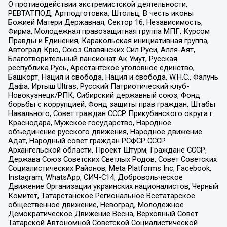
О противодействии экстремистской деятельности,
РЕВТАТПОД, Артподготовка, Штольц, В честь иконы
Божией Матери Державная, Сектор 16, Независимость,
Фирма, Молодежная правозащитная группа МПГ, Курсом
Правды и Единения, Каракольская инициативная группа,
Автоград Крю, Союз Славянских Сил Руси, Алля-Аят,
Благотворительный пансионат Ак Умут, Русская
республика Русь, Арестантское уголовное единство,
Башкорт, Нация и свобода, Нация и свобода, W.H.С., Фалунь
Дафа, Иртыш Ultras, Русский Патриотический клуб-
Новокузнецк/РПК, Сибирский державный союз, Фонд
борьбы с коррупцией, Фонд защиты прав граждан, Штабы
Навального, Совет граждан СССР Прикубанского округа г.
Краснодара, Мужское государство, Народное
объединение русского движения, Народное движение
Адат, Народный совет граждан РСФСР СССР
Архангельской области, Проект Штурм, Граждане СССР,
Держава Союз Советских Светлых Родов, Совет Советских
Социалистических Районов, Meta Platforms Inc, Facebook,
Instagram, WhatsApp, СИЧ-С14, Добровольческое
Движение Организации украинских националистов, Черный
Комитет, Татарстанское Региональное Всетатарское
общественное движение, Невоград, Молодежное
Демократическое Движение Весна, Верховный Совет
Татарской Автономной Советской Социалистической