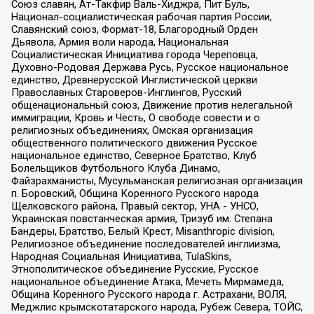
Союз славян, Ат-Такфир Валь-Хиджра, Пит Буль,
Национал-социалистическая рабочая партия России,
Славянский союз, Формат-18, Благородный Орден
Дьявола, Армия воли народа, Национальная
Социалистическая Инициатива города Череповца,
Духовно-Родовая Держава Русь, Русское национальное
единство, Древнерусской Инглистической церкви
Православных Староверов-Инглингов, Русский
общенациональный союз, Движение против нелегальной
иммиграции, Кровь и Честь, О свободе совести и о
религиозных объединениях, Омская организация
общественного политического движения Русское
национальное единство, Северное Братство, Клуб
Болельщиков Футбольного Клуба Динамо,
Файзрахманисты, Мусульманская религиозная организация
п. Боровский, Община Коренного Русского народа
Щелковского района, Правый сектор, УНА - УНСО,
Украинская повстанческая армия, Тризуб им. Степана
Бандеры, Братство, Белый Крест, Misanthropic division,
Религиозное объединение последователей инглиизма,
Народная Социальная Инициатива, TulaSkins,
Этнополитическое объединение Русские, Русское
национальное объединение Атака, Мечеть Мирмамеда,
Община Коренного Русского народа г. Астрахани, ВОЛЯ,
Меджлис крымскотатарского народа, Рубеж Севера, ТОЙС,