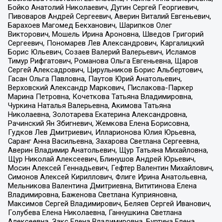
Бойко Анатолий Николаевич, Дугин Сергей Георгиевич,
Пивоваров Андрей Сергеевич, Аверин Виталий Евгеньевич,
Барахоев Магомед Бекханович, Шарипков Олег
Викторович, Мошель Ирина Ароновна, Шведов Григорий
Сергеевич, Пономарев Лев Александрович, Каргалицкий
Борис Юльевич, Созаев Валерий Валерьевич, Исламов
Тимур Рифгатович, Романова Ольга Евгеньевна, Щаров
Сергей Алексадрович, Цирульников Борис Альбертович,
Гасан Ольга Павловна, Паутов Юрий Анатольевич,
Верховский Александр Маркович, Пислакова-Паркер
Марина Петровна, Кочеткова Татьяна Владимировна,
Чуркина Наталья Валерьевна, Акимова Татьяна
Николаевна, Золотарева Екатерина Александровна,
Рачинский Ян Збигневич, Жемкова Елена Борисовна,
Гудков Лев Дмитриевич, Илларионова Юлия Юрьевна,
Саранг Анна Васильевна, Захарова Светлана Сергеевна,
Аверин Владимир Анатольевич, Щур Татьяна Михайловна,
Щур Николай Алексеевич, Блинушов Андрей Юрьевич,
Мосин Алексей Геннадьевич, Гефтер Валентин Михайлович,
Симонов Алексей Кириллович, Флиге Ирина Анатольевна,
Мельникова Валентина Дмитриевна, Вититинова Елена
Владимировна, Баженова Светлана Куприяновна,
Максимов Сергей Владимирович, Беляев Сергей Иванович,
Голубева Елена Николаевна, Ганнушкина Светлана
Алексеевна, Закс Елена Владимировна, Буртина Елена