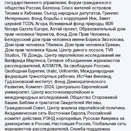
государственного управления, Форум гражданского
общества Россия, Беллона, Союз жителей островов
Тисима и Хабомаи, Съезд народных депутатов, Гринпис
Интернешнл, Фонд борьбы с коррупцией Инк, Завет
церквей TCCN, Агора, Всемирный фонд природы, BDR
Novaja Gazeta-Europe, Алтай проект, Образовательный дом
прав человека Чернигов, Фонд Дом Прав Человека,
Белорусский дом прав человека имени Бориса Звозскова,
Дом прав человека Тбилиси, Дом прав человека Ереван,
Дом прав человека Крым, Центр дикого лосося, TVR
Studios, ТВ Дождь, Центр европейских исследований им
Вилфрида Мартенса, Сетевое объединение журналистов
расследователей, АЛЛАТРА, За свободную Россию,
Свободная Бурятия, Uralic, UnKremlin, Международная
федерация транспортных рабочих, ИстЧам Финланд,
Гудзоновский институт, Фонд Демократического
Развития, Комитет-2024, Центрально-Европейский
университет, Центр восточноевропейских и
международных исследований, Общество Сторожевой
башни, Библии и трактатов Свидетелей Иеговы,
Гражданский Совет, Центр анализа европейской политики,
Академическая сеть Восточная Европа, Российский
комитет действия, РЭНД корпорейшн, Русская Америка за
демократию в России, Настоящая Россия, Глобальная сеть
журналистов-расследователей, Служба поддержки,