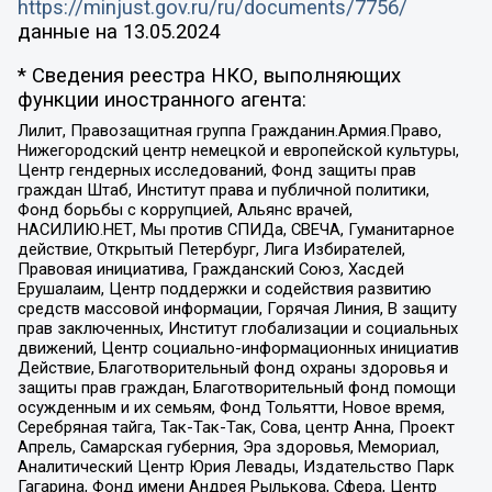
https://minjust.gov.ru/ru/documents/7756/
данные на
13.05.2024
* Сведения реестра НКО, выполняющих
функции иностранного агента:
Лилит, Правозащитная группа Гражданин.Армия.Право,
Нижегородский центр немецкой и европейской культуры,
Центр гендерных исследований, Фонд защиты прав
граждан Штаб, Институт права и публичной политики,
Фонд борьбы с коррупцией, Альянс врачей,
НАСИЛИЮ.НЕТ, Мы против СПИДа, СВЕЧА, Гуманитарное
действие, Открытый Петербург, Лига Избирателей,
Правовая инициатива, Гражданский Союз, Хасдей
Ерушалаим, Центр поддержки и содействия развитию
средств массовой информации, Горячая Линия, В защиту
прав заключенных, Институт глобализации и социальных
движений, Центр социально-информационных инициатив
Действие, Благотворительный фонд охраны здоровья и
защиты прав граждан, Благотворительный фонд помощи
осужденным и их семьям, Фонд Тольятти, Новое время,
Серебряная тайга, Так-Так-Так, Сова, центр Анна, Проект
Апрель, Самарская губерния, Эра здоровья, Мемориал,
Аналитический Центр Юрия Левады, Издательство Парк
Гагарина, Фонд имени Андрея Рылькова, Сфера, Центр