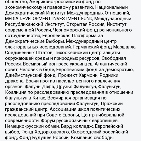
общество, Американо-российский фонд по
экономическому и правовому развитию, Национальный
Демократический Институт Международных Отношений,
MEDIA DEVELOPMENT INVESTMENT FUND, Международный
Республиканский Институт, Открытая Россия, Институт
современной России, Черноморский фонд регионального
сотрудничества, Европейская Платформа за
Демократические Выборы, Международный центр
электоральных исследований, Германский фонд Маршалла
Соединенных Штатов, Тихоокеанский центр защиты
окружающей среды и природных ресурсов, Свободная
Россия, Всемирный конгресс украинцев, Атлантический
совет, Человек в беде, Европейский фонд за демократию,
Джеймстаунский фонд, Прожект Хармони, Родники
дракона, Врачи против насильственного извлечения
органов, Фалунь Дафа, Друзья Фалуньгун, Фалуньгун,
Коалиция по расследованию преследования в отношении
Фалуньгун в Китае, Всемирная организация по
расследованию преследований Фалуньгун, Пражский
гражданский центр, Ассоциация школ политических
исследований при Совете Европы, Центр либеральной
современности, Форум русскоязычных европейцев,
Немецко-русский обмен, Бард колледж, Европейский
выбор, Фонд Ходорковского, Оксфордский российский
фонд, Фонд Будущее России, Компания свободы