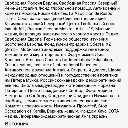
Свободная Россия Берлин, Свободная Россия Северный
Рейн-Вестфалия, Фонд глобальной помощи, Антивоенный
комитет России, Russie-Libertes, La Asocicion de Rusos
Libres, Союз за возвращение Северных территорий,
Крымскотатарский Ресурсный Центр, Глобальный союз
IndustriALL, Russian Election Monitor, Article 19, Мнение
медиа, Федерация анархического черного креста, Радио
Свободная Европа, Германское общество изучения
Восточной Европы, Фонд имени Фридриха Эберта, XZ
gGmbH, Мобильная академия поддержки гендерной
демократии и миротворчества, Форум имени Льва
Копелева, American Councils for International Education,
Cultural Vistas, Institute of International Education,
Антивоенное движение Антальи, Открытый диалог, Школа
международных отношений и государственной политики
им Питера Мунка, Российско-канадский демократический
альянс, Школа международных отношений им Нормана
Патерсона, Центр Гражданских Свобод, Фонд Бориса
Немцова за Свободу, Фонд имени Фридриха Науманна за
свободу, Феминистское антивоенное сопротивление,
Комитет независимости Ингушетии, Прометей, Stop
Occupation of Karelia, Вернись живым, Фридом Хаус, СОТА
медиа, Либерально-демократическая Лига Украины
Источник: