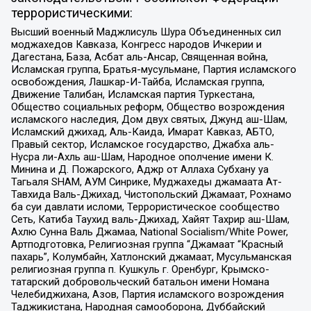
террористическими:
Высший военный Маджлисуль Шура Объединенных сил
моджахедов Кавказа, Конгресс народов Ичкерии и
Дагестана, База, Асбат аль-Ансар, Священная война,
Исламская группа, Братья-мусульмане, Партия исламского
освобождения, Лашкар-И-Тайба, Исламская группа,
Движение Талибан, Исламская партия Туркестана,
Общество социальных реформ, Общество возрождения
исламского наследия, Дом двух святых, Джунд аш-Шам,
Исламский джихад, Аль-Каида, Имарат Кавказ, АБТО,
Правый сектор, Исламское государство, Джабха аль-
Нусра ли-Ахль аш-Шам, Народное ополчение имени К.
Минина и Д. Пожарского, Аджр от Аллаха Субхану уа
Тагьаля SHAM, АУМ Синрике, Муджахеды джамаата Ат-
Тавхида Валь-Джихад, Чистопольский Джамаат, Рохнамо
ба суи давлати исломи, Террористическое сообщество
Сеть, Катиба Таухид валь-Джихад, Хайят Тахрир аш-Шам,
Ахлю Сунна Валь Джамаа, National Socialism/White Power,
Артподготовка, Религиозная группа “Джамаат “Красный
пахарь”, Колумбайн, Хатлонский джамаат, Мусульманская
религиозная группа п. Кушкуль г. Оренбург, Крымско-
татарский добровольческий батальон имени Номана
Челебиджихана, Азов, Партия исламского возрождения
Таджикистана, Народная самооборона, Дуббайский