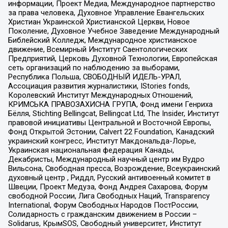
информации, Проект Медиа, Международное партнерство
за права человека, Духовное Управление Евангельских
Христиан Украинской Христианской Церкви, Новое
Поколение, Духовное Учебное Заведение Международный
Библейский Колледж, Международное христианское
движение, Всемирный Институт Саентологических
Предприятий, Церковь Духовной Технологии, Европейская
сеть организаций по наблюдению за выборами,
Республика Польша, СВОБОДНЫЙ ИДЕЛЬ-УРАЛ,
Ассоциация развития журналистики, IStories fonds,
Королевский Институт Международных Отношений,
КРИМСЬКА ПРАВОЗАХИСНА ГРУПА, Фонд имени Генриха
Бёлля, Stichting Bellingcat, Bellingcat Ltd, The Insider, Институт
правовой инициативы Центральной и Восточной Европы,
Фонд Открытой Эстонии, Calvert 22 Foundation, Канадский
украинский конгресс, Институт Макдональда-Лорье,
Украинская национальная федерация Канады,
Декабристы, Международный научный центр им Вудро
Вильсона, Свободная пресса, Возрождение, Всеукраинский
духовный центр , Риддл, Русский антивоенный комитет в
Швеции, Проект Медуза, Фонд Андрея Сахарова, Форум
свободной России, Лига Свободных Наций, Transparеncy
International, Форум Свободных Народов ПостРоссии,
Солидарность с гражданским движением в России –
Solidarus, КрымSOS, Свободный университет, Институт