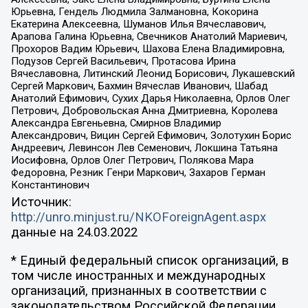
Юрьевна, Гендель Людмила Залмановна, Кокорина
Екатерина Алексеевна, Шуманов Илья Вячеславович,
Арапова Галина Юрьевна, Свечников Анатолий Мариевич,
Прохоров Вадим Юрьевич, Шахова Елена Владимировна,
Подузов Сергей Васильевич, Протасова Ирина
Вячеславовна, Литинский Леонид Борисович, Лукашевский
Сергей Маркович, Бахмин Вячеслав Иванович, Шабад
Анатолий Ефимович, Сухих Дарья Николаевна, Орлов Олег
Петрович, Добровольская Анна Дмитриевна, Королева
Александра Евгеньевна, Смирнов Владимир
Александрович, Вицин Сергей Ефимович, Золотухин Борис
Андреевич, Левинсон Лев Семенович, Локшина Татьяна
Иосифовна, Орлов Олег Петрович, Полякова Мара
Федоровна, Резник Генри Маркович, Захаров Герман
Константинович
Источник:
http://unro.minjust.ru/NKOForeignAgent.aspx
данные на
24.03.2022
* Единый федеральный список организаций, в
том числе иностранных и международных
организаций, признанных в соответствии с
законодательством Российской Федерации