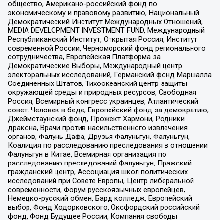
общество, Американо-российский фонд по
экономическому и правовому развитию, Национальный
Демократический Институт Международных Отношений,
MEDIA DEVELOPMENT INVESTMENT FUND, Международный
Республиканский Институт, Открытая Россия, Институт
современной России, Черноморский фонд регионального
сотрудничества, Европейская Платформа за
Демократические Выборы, Международный центр
электоральных исследований, Германский фонд Маршалла
Соединенных Штатов, Тихоокеанский центр защиты
окружающей среды и природных ресурсов, Свободная
Россия, Всемирный конгресс украинцев, Атлантический
совет, Человек в беде, Европейский фонд за демократию,
Джеймстаунский фонд, Прожект Хармони, Родники
дракона, Врачи против насильственного извлечения
органов, Фалунь Дафа, Друзья Фалуньгун, Фалуньгун,
Коалиция по расследованию преследования в отношении
Фалуньгун в Китае, Всемирная организация по
расследованию преследований Фалуньгун, Пражский
гражданский центр, Ассоциация школ политических
исследований при Совете Европы, Центр либеральной
современности, Форум русскоязычных европейцев,
Немецко-русский обмен, Бард колледж, Европейский
выбор, Фонд Ходорковского, Оксфордский российский
фонд, Фонд Будущее России, Компания свободы