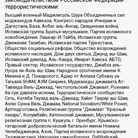
террористическими:
Высший военный Маджлисуль Шура Объединенных сил
моджахедов Кавказа, Конгресс народов Ичкерии и
Дагестана, База, Асбат аль-Ансар, Священная война,
Исламская группа, Братья-мусульмане, Партия исламского
освобождения, Лашкар-И-Тайба, Исламская группа,
Движение Талибан, Исламская партия Туркестана,
Общество социальных реформ, Общество возрождения
исламского наследия, Дом двух святых, Джунд аш-Шам,
Исламский джихад, Аль-Каида, Имарат Кавказ, АБТО,
Правый сектор, Исламское государство, Джабха аль-
Нусра ли-Ахль аш-Шам, Народное ополчение имени К.
Минина и Д. Пожарского, Аджр от Аллаха Субхану уа
Тагьаля SHAM, АУМ Синрике, Муджахеды джамаата Ат-
Тавхида Валь-Джихад, Чистопольский Джамаат, Рохнамо
ба суи давлати исломи, Террористическое сообщество
Сеть, Катиба Таухид валь-Джихад, Хайят Тахрир аш-Шам,
Ахлю Сунна Валь Джамаа, National Socialism/White Power,
Артподготовка, Религиозная группа “Джамаат “Красный
пахарь”, Колумбайн, Хатлонский джамаат, Мусульманская
религиозная группа п. Кушкуль г. Оренбург, Крымско-
татарский добровольческий батальон имени Номана
Челебиджихана, Азов, Партия исламского возрождения
Таджикистана, Народная самооборона, Дуббайский