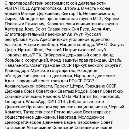
О противодействии экстремистской деятельности,
РЕВТАТПОД, Артподготовка, Штольц, В честь иконы
Божией Матери Державная, Сектор 16, Независимость,
Фирма, Молодежная правозащитная группа МПГ, Курсом
Правды и Единения, Каракольская инициативная группа,
Автоград Крю, Союз Славянских Сил Руси, Алля-Аят,
Благотворительный пансионат Ак Умут, Русская
республика Русь, Арестантское уголовное единство,
Башкорт, Нация и свобода, Нация и свобода, W.H.С., Фалунь
Дафа, Иртыш Ultras, Русский Патриотический клуб-
Новокузнецк/РПК, Сибирский державный союз, Фонд
борьбы с коррупцией, Фонд защиты прав граждан, Штабы
Навального, Совет граждан СССР Прикубанского округа г.
Краснодара, Мужское государство, Народное
объединение русского движения, Народное движение
Адат, Народный совет граждан РСФСР СССР
Архангельской области, Проект Штурм, Граждане СССР,
Держава Союз Советских Светлых Родов, Совет Советских
Социалистических Районов, Meta Platforms Inc, Facebook,
Instagram, WhatsApp, СИЧ-С14, Добровольческое
Движение Организации украинских националистов, Черный
Комитет, Татарстанское Региональное Всетатарское
общественное движение, Невоград, Молодежное
Демократическое Движение Весна, Верховный Совет
Татарской Автономной Советской Социалистической