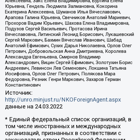
Алексеевна, Закс Елена Владимировна, Буртина Елена
Юрьевна, Гендель Людмила Залмановна, Кокорина
Екатерина Алексеевна, Шуманов Илья Вячеславович,
Арапова Галина Юрьевна, Свечников Анатолий Мариевич,
Прохоров Вадим Юрьевич, Шахова Елена Владимировна,
Подузов Сергей Васильевич, Протасова Ирина
Вячеславовна, Литинский Леонид Борисович, Лукашевский
Сергей Маркович, Бахмин Вячеслав Иванович, Шабад
Анатолий Ефимович, Сухих Дарья Николаевна, Орлов Олег
Петрович, Добровольская Анна Дмитриевна, Королева
Александра Евгеньевна, Смирнов Владимир
Александрович, Вицин Сергей Ефимович, Золотухин Борис
Андреевич, Левинсон Лев Семенович, Локшина Татьяна
Иосифовна, Орлов Олег Петрович, Полякова Мара
Федоровна, Резник Генри Маркович, Захаров Герман
Константинович
Источник:
http://unro.minjust.ru/NKOForeignAgent.aspx
данные на
24.03.2022
* Единый федеральный список организаций, в
том числе иностранных и международных
организаций, признанных в соответствии с
законодательством Российской Федерации