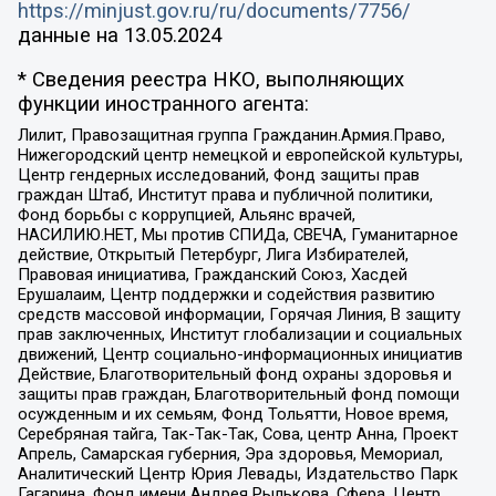
https://minjust.gov.ru/ru/documents/7756/
данные на
13.05.2024
* Сведения реестра НКО, выполняющих
функции иностранного агента:
Лилит, Правозащитная группа Гражданин.Армия.Право,
Нижегородский центр немецкой и европейской культуры,
Центр гендерных исследований, Фонд защиты прав
граждан Штаб, Институт права и публичной политики,
Фонд борьбы с коррупцией, Альянс врачей,
НАСИЛИЮ.НЕТ, Мы против СПИДа, СВЕЧА, Гуманитарное
действие, Открытый Петербург, Лига Избирателей,
Правовая инициатива, Гражданский Союз, Хасдей
Ерушалаим, Центр поддержки и содействия развитию
средств массовой информации, Горячая Линия, В защиту
прав заключенных, Институт глобализации и социальных
движений, Центр социально-информационных инициатив
Действие, Благотворительный фонд охраны здоровья и
защиты прав граждан, Благотворительный фонд помощи
осужденным и их семьям, Фонд Тольятти, Новое время,
Серебряная тайга, Так-Так-Так, Сова, центр Анна, Проект
Апрель, Самарская губерния, Эра здоровья, Мемориал,
Аналитический Центр Юрия Левады, Издательство Парк
Гагарина, Фонд имени Андрея Рылькова, Сфера, Центр