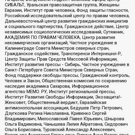
СИБАЛЬТ, Уральская правозащитная группа, Женщины
Евразии, Институт прав человека, Фонд защиты гласности,
Российский исследовательский центр по правам человека,
Дальневосточный центр развития гражданских инициатив
и социального партнерства, Гражданское действие, Центр
независимых социологических исследований, Сутяжник,
АКАДЕМИЯ ПО ПРАВАМ ЧЕЛОВЕКА, Центр развития
некоммерческих организаций, Частное учреждение в
Калининграде Совета Министров северных стран,
Гражданское содействие, Трансперенси Интернешнл-Р,
Центр Защиты Прав Средств Массовой Информации,
Институт развития прессы - Сибирь, Частное учреждение в
Санкт-Петербурге Совета Министров Северных Стран,
Фонд поддержки свободы прессы, Гражданский контроль,
Человек и Закон, Общественная комиссия по сохранению
наследия академика Сахарова, Информационное
агентство МЕМО. РУ, Институт региональной прессы,
Институт Развития Свободы Информации, Экозащита!-
Женсовет, Общественный вердикт, Евразийская
антимонопольная ассоциация, Бедушев Петр Петрович,
Дзугкоева Регина Николаевна, Кривенко Сергей
Владимирович, Милославский Павел Юрьевич, Шнырова
Ольга Вадимовна, Чанышева Лилия Айратовна, Сидорович
Ольга Борисовна, Туровский Александр Алексеевич,
Васильева Анастасия Евгеньевна, Ривина Анна Валерьевна,