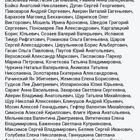
Бойко Анатолий Николаевич, Дугин Сергей Георгиевич,
Пивоваров Андрей Сергеевич, Аверин Виталий Евгеньевич,
Барахоев Магомед Бекханович, Шарипков Олег
Викторович, Мошель Ирина Ароновна, Шведов Григорий
Сергеевич, Пономарев Лев Александрович, Каргалицкий
Борис Юльевич, Созаев Валерий Валерьевич, Исламов
Тимур Рифгатович, Романова Ольга Евгеньевна, Щаров
Сергей Алексадрович, Цирульников Борис Альбертович,
Гасан Ольга Павловна, Паутов Юрий Анатольевич,
Верховский Александр Маркович, Пислакова-Паркер
Марина Петровна, Кочеткова Татьяна Владимировна,
Чуркина Наталья Валерьевна, Акимова Татьяна
Николаевна, Золотарева Екатерина Александровна,
Рачинский Ян Збигневич, Жемкова Елена Борисовна,
Гудков Лев Дмитриевич, Илларионова Юлия Юрьевна,
Саранг Анна Васильевна, Захарова Светлана Сергеевна,
Аверин Владимир Анатольевич, Щур Татьяна Михайловна,
Щур Николай Алексеевич, Блинушов Андрей Юрьевич,
Мосин Алексей Геннадьевич, Гефтер Валентин Михайлович,
Симонов Алексей Кириллович, Флиге Ирина Анатольевна,
Мельникова Валентина Дмитриевна, Вититинова Елена
Владимировна, Баженова Светлана Куприяновна,
Максимов Сергей Владимирович, Беляев Сергей Иванович,
Голубева Елена Николаевна, Ганнушкина Светлана