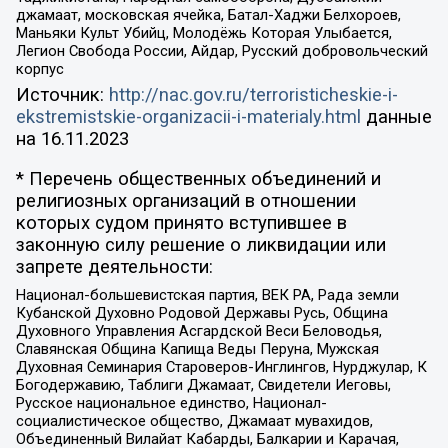
джамаат, московская ячейка, Батал-Хаджи Белхороев,
Маньяки Культ Убийц, Молодёжь Которая Улыбается,
Легион Свобода России, Айдар, Русский добровольческий
корпус
Источник:
http://nac.gov.ru/terroristicheskie-i-
ekstremistskie-organizacii-i-materialy.html
данные
на
16.11.2023
* Перечень общественных объединений и
религиозных организаций в отношении
которых судом принято вступившее в
законную силу решение о ликвидации или
запрете деятельности:
Национал-большевистская партия, ВЕК РА, Рада земли
Кубанской Духовно Родовой Державы Русь, Община
Духовного Управления Асгардской Веси Беловодья,
Славянская Община Капища Веды Перуна, Мужская
Духовная Семинария Староверов-Инглингов, Нурджулар, К
Богодержавию, Таблиги Джамаат, Свидетели Иеговы,
Русское национальное единство, Национал-
социалистическое общество, Джамаат мувахидов,
Объединенный Вилайат Кабарды, Балкарии и Карачая,