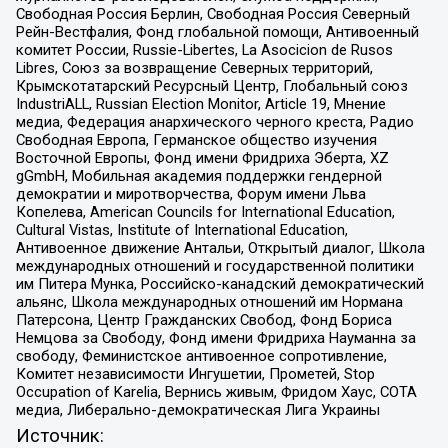
Свободная Россия Берлин, Свободная Россия Северный
Рейн-Вестфалия, Фонд глобальной помощи, Антивоенный
комитет России, Russie-Libertes, La Asocicion de Rusos
Libres, Союз за возвращение Северных территорий,
Крымскотатарский Ресурсный Центр, Глобальный союз
IndustriALL, Russian Election Monitor, Article 19, Мнение
медиа, Федерация анархического черного креста, Радио
Свободная Европа, Германское общество изучения
Восточной Европы, Фонд имени Фридриха Эберта, XZ
gGmbH, Мобильная академия поддержки гендерной
демократии и миротворчества, Форум имени Льва
Копелева, American Councils for International Education,
Cultural Vistas, Institute of International Education,
Антивоенное движение Антальи, Открытый диалог, Школа
международных отношений и государственной политики
им Питера Мунка, Российско-канадский демократический
альянс, Школа международных отношений им Нормана
Патерсона, Центр Гражданских Свобод, Фонд Бориса
Немцова за Свободу, Фонд имени Фридриха Науманна за
свободу, Феминистское антивоенное сопротивление,
Комитет независимости Ингушетии, Прометей, Stop
Occupation of Karelia, Вернись живым, Фридом Хаус, СОТА
медиа, Либерально-демократическая Лига Украины
Источник: