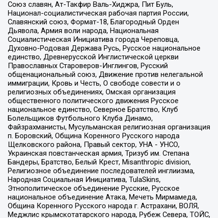
Союз славян, Ат-Такфир Валь-Хиджра, Пит Буль,
Национал-социалистическая рабочая партия России,
Славянский союз, Формат-18, Благородный Орден
Дьявола, Армия воли народа, Национальная
Социалистическая Инициатива города Череповца,
Духовно-Родовая Держава Русь, Русское национальное
единство, Древнерусской Инглистической церкви
Православных Староверов-Инглингов, Русский
общенациональный союз, Движение против нелегальной
иммиграции, Кровь и Честь, О свободе совести и о
религиозных объединениях, Омская организация
общественного политического движения Русское
национальное единство, Северное Братство, Клуб
Болельщиков Футбольного Клуба Динамо,
Файзрахманисты, Мусульманская религиозная организация
п. Боровский, Община Коренного Русского народа
Щелковского района, Правый сектор, УНА - УНСО,
Украинская повстанческая армия, Тризуб им. Степана
Бандеры, Братство, Белый Крест, Misanthropic division,
Религиозное объединение последователей инглиизма,
Народная Социальная Инициатива, TulaSkins,
Этнополитическое объединение Русские, Русское
национальное объединение Атака, Мечеть Мирмамеда,
Община Коренного Русского народа г. Астрахани, ВОЛЯ,
Меджлис крымскотатарского народа, Рубеж Севера, ТОЙС,