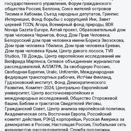
государственного управления, Форум гражданского
общества Россия, Беллона, Союз жителей островов
Тисима и Хабомаи, Съезд народных депутатов, Гринпис
Интернешнл, Фонд борьбы с коррупцией Инк, Завет
церквей TCCN, Агора, Всемирный фонд природы, BDR
Novaja Gazeta-Europe, Алтай проект, Образовательный дом
прав человека Чернигов, Фонд Дом Прав Человека,
Белорусский дом прав человека имени Бориса Звозскова,
Дом прав человека Тбилиси, Дом прав человека Ереван,
Дом прав человека Крым, Центр дикого лосося, TVR
Studios, ТВ Дождь, Центр европейских исследований им
Вилфрида Мартенса, Сетевое объединение журналистов
расследователей, АЛЛАТРА, За свободную Россию,
Свободная Бурятия, Uralic, UnKremlin, Международная
федерация транспортных рабочих, ИстЧам Финланд,
Гудзоновский институт, Фонд Демократического
Развития, Комитет-2024, Центрально-Европейский
университет, Центр восточноевропейских и
международных исследований, Общество Сторожевой
башни, Библии и трактатов Свидетелей Иеговы,
Гражданский Совет, Центр анализа европейской политики,
Академическая сеть Восточная Европа, Российский
комитет действия, РЭНД корпорейшн, Русская Америка за
демократию в России, Настоящая Россия, Глобальная сеть
журналистов-расследователей, Служба поддержки,