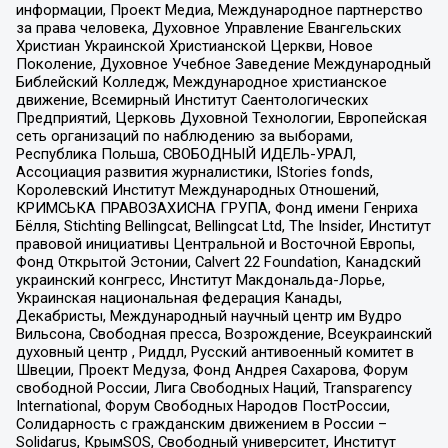
информации, Проект Медиа, Международное партнерство
за права человека, Духовное Управление Евангельских
Христиан Украинской Христианской Церкви, Новое
Поколение, Духовное Учебное Заведение Международный
Библейский Колледж, Международное христианское
движение, Всемирный Институт Саентологических
Предприятий, Церковь Духовной Технологии, Европейская
сеть организаций по наблюдению за выборами,
Республика Польша, СВОБОДНЫЙ ИДЕЛЬ-УРАЛ,
Ассоциация развития журналистики, IStories fonds,
Королевский Институт Международных Отношений,
КРИМСЬКА ПРАВОЗАХИСНА ГРУПА, Фонд имени Генриха
Бёлля, Stichting Bellingcat, Bellingcat Ltd, The Insider, Институт
правовой инициативы Центральной и Восточной Европы,
Фонд Открытой Эстонии, Calvert 22 Foundation, Канадский
украинский конгресс, Институт Макдональда-Лорье,
Украинская национальная федерация Канады,
Декабристы, Международный научный центр им Вудро
Вильсона, Свободная пресса, Возрождение, Всеукраинский
духовный центр , Риддл, Русский антивоенный комитет в
Швеции, Проект Медуза, Фонд Андрея Сахарова, Форум
свободной России, Лига Свободных Наций, Transparеncy
International, Форум Свободных Народов ПостРоссии,
Солидарность с гражданским движением в России –
Solidarus, КрымSOS, Свободный университет, Институт